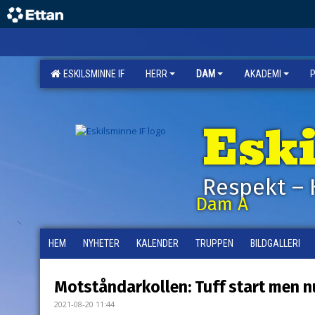
ESKILSMINNE IF
HERR
DAM
AKADEMI
Esk
Respekt – 
Dam A
HEM
NYHETER
KALENDER
TRUPPEN
BILDGALLERI
Motståndarkollen: Tuff start men n
2021-08-20 11:44