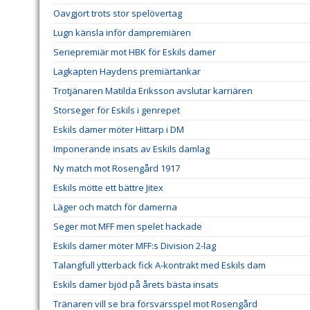
Oavgjort trots stor spelövertag
Lugn känsla inför dampremiären
Seriepremiär mot HBK för Eskils damer
Lagkapten Haydens premiärtankar
Trotjänaren Matilda Eriksson avslutar karriären
Storseger för Eskils i genrepet
Eskils damer möter Hittarp i DM
Imponerande insats av Eskils damlag
Ny match mot Rosengård 1917
Eskils mötte ett bättre Jitex
Läger och match för damerna
Seger mot MFF men spelet hackade
Eskils damer möter MFF:s Division 2-lag
Talangfull ytterback fick A-kontrakt med Eskils dam
Eskils damer bjöd på årets bästa insats
Tränaren vill se bra försvarsspel mot Rosengård