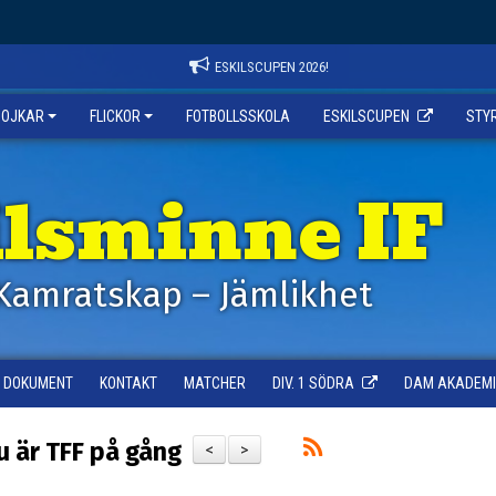
ESKILSCUPEN 2026!
POJKAR
FLICKOR
FOTBOLLSSKOLA
ESKILSCUPEN
STY
ilsminne IF
Kamratskap – Jämlikhet
DOKUMENT
KONTAKT
MATCHER
DIV. 1 SÖDRA
DAM AKADEMI -
u är TFF på gång
<
>