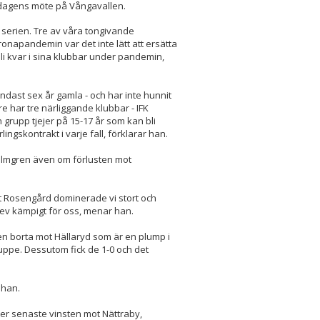
öndagens möte på Vångavallen.
r serien. Tre av våra tongivande
onapandemin var det inte lätt att ersätta
bli kvar i sina klubbar under pandemin,
endast sex år gamla - och har inte hunnit
har tre närliggande klubbar - IFK
 grupp tjejer på 15-17 år som kan bli
lingskontrakt i varje fall, förklarar han.
almgren även om förlusten mot
mot Rosengård dominerade vi stort och
blev kämpigt för oss, menar han.
ten borta mot Hällaryd som är en plump i
 uppe. Dessutom fick de 1-0 och det
 han.
fter senaste vinsten mot Nättraby,