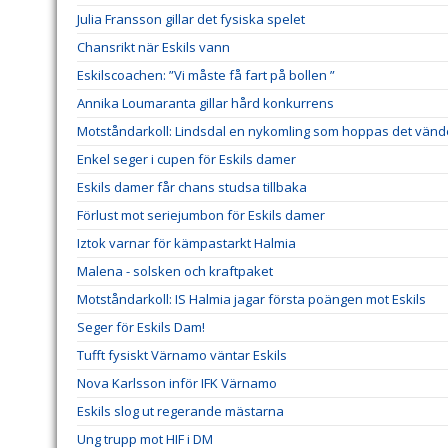
Julia Fransson gillar det fysiska spelet
Chansrikt när Eskils vann
Eskilscoachen: ”Vi måste få fart på bollen ”
Annika Loumaranta gillar hård konkurrens
Motståndarkoll: Lindsdal en nykomling som hoppas det vänd
Enkel seger i cupen för Eskils damer
Eskils damer får chans studsa tillbaka
Förlust mot seriejumbon för Eskils damer
Iztok varnar för kämpastarkt Halmia
Malena - solsken och kraftpaket
Motståndarkoll: IS Halmia jagar första poängen mot Eskils
Seger för Eskils Dam!
Tufft fysiskt Värnamo väntar Eskils
Nova Karlsson inför IFK Värnamo
Eskils slog ut regerande mästarna
Ung trupp mot HIF i DM