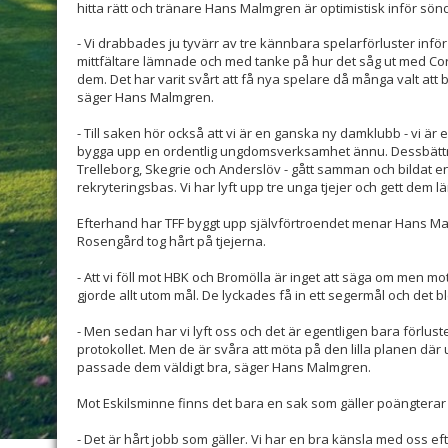
hitta rätt och tränare Hans Malmgren är optimistisk inför s
- Vi drabbades ju tyvärr av tre kännbara spelarförluster infö
mittfältare lämnade och med tanke på hur det såg ut med Cor
dem. Det har varit svårt att få nya spelare då många valt att 
säger Hans Malmgren.
- Till saken hör också att vi är en ganska ny damklubb - vi är 
bygga upp en ordentlig ungdomsverksamhet ännu. Dessbättre 
Trelleborg, Skegrie och Anderslöv - gått samman och bildat en
rekryteringsbas. Vi har lyft upp tre unga tjejer och gett dem lär
Efterhand har TFF byggt upp självförtroendet menar Hans M
Rosengård tog hårt på tjejerna.
- Att vi föll mot HBK och Bromölla är inget att säga om men 
gjorde allt utom mål. De lyckades få in ett segermål och det 
- Men sedan har vi lyft oss och det är egentligen bara förlus
protokollet. Men de är svåra att möta på den lilla planen där
passade dem väldigt bra, säger Hans Malmgren.
Mot Eskilsminne finns det bara en sak som gäller poängterar
- Det är hårt jobb som gäller. Vi har en bra känsla med oss e