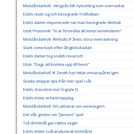
Motståndarkoll - Alingsås KIK nykomling som överraskat
Eskils reste sig och besegrade Trollhättan
Eskils damer imponerade när man besegrade Älmhult
Iztok Pristovnik: ”Vi är försedda att möta serieledaren”
Motståndarkoll: Älmhults IF årets stora överraskning
Stark come back efter långtidsskadan
Eskils damer tog snabb revansch
Iztok: ”Dags att komma upp till bevis”
Motståndarkoll: IK Zenith har hittat vinnarspåret igen
Skada stoppar Ajla från mer spel i vår
Eskils chanslöst mot Örgryte IS
Eskils möter erfaret topplag
Motståndarkoll: ÖIS utmanar om seriesegern
Det slår gnistor om ”Järvens” spel
Två drömmål gav rättvis seger
Eskils möter svåranalyserat motstånd