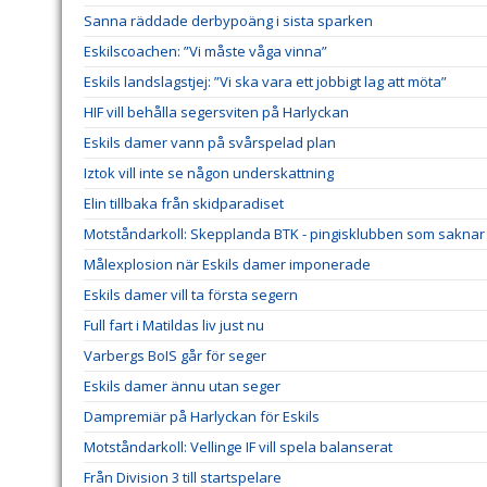
Sanna räddade derbypoäng i sista sparken
Eskilscoachen: ”Vi måste våga vinna”
Eskils landslagstjej: ”Vi ska vara ett jobbigt lag att möta”
HIF vill behålla segersviten på Harlyckan
Eskils damer vann på svårspelad plan
Iztok vill inte se någon underskattning
Elin tillbaka från skidparadiset
Motståndarkoll: Skepplanda BTK - pingisklubben som saknar 
Målexplosion när Eskils damer imponerade
Eskils damer vill ta första segern
Full fart i Matildas liv just nu
Varbergs BoIS går för seger
Eskils damer ännu utan seger
Dampremiär på Harlyckan för Eskils
Motståndarkoll: Vellinge IF vill spela balanserat
Från Division 3 till startspelare