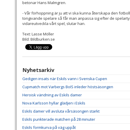
betonar Hans Malmgren.
- Vår förhoppning är ju att vi ska kunna återskapa den fotbol
tongivande spelare så får man anpassa sig efter de spelartyp
vidareutveckla vårt spel, slutar han.
Text: Lasse Möller
Bild: Bildburken.se
Nyhetsarkiv
Gedigen insats när Eskils vann i Svenska Cupen
Cupmatch mot Varbergs BoIS inleder höstsäsongen
Heroisk vändning av Eskils damer
Nova Karlsson hyllar glädjen i Eskils
Eskils damer vill avsluta vårsäsongen starkt
Eskils punkterade matchen på 28 minuter
Eskils formkurva på väg uppåt