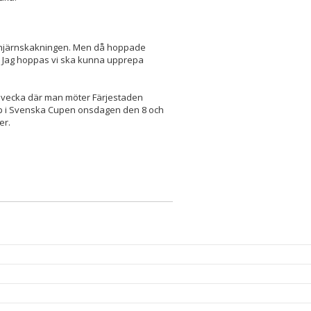
v hjärnskakningen. Men då hoppade
. Jag hoppas vi ska kunna upprepa
iv vecka där man möter Färjestaden
rp i Svenska Cupen onsdagen den 8 och
er.