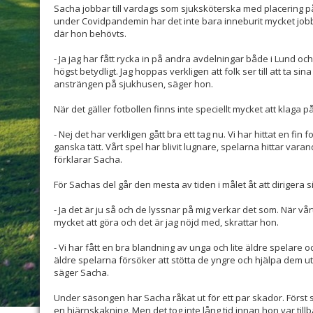
Sacha jobbar till vardags som sjuksköterska med placering p
under Covidpandemin har det inte bara inneburit mycket jobb u
där hon behövts.
- Ja jag har fått rycka in på andra avdelningar både i Lund oc
högst betydligt. Jag hoppas verkligen att folk ser till att ta si
ansträngen på sjukhusen, säger hon.
När det gäller fotbollen finns inte speciellt mycket att klaga p
- Nej det har verkligen gått bra ett tag nu. Vi har hittat en fin 
ganska tätt. Vårt spel har blivit lugnare, spelarna hittar varan
förklarar Sacha.
För Sachas del går den mesta av tiden i målet åt att dirigera s
- Ja det är ju så och de lyssnar på mig verkar det som. När vår
mycket att göra och det är jag nöjd med, skrattar hon.
- Vi har fått en bra blandning av unga och lite äldre spelare o
äldre spelarna försöker att stötta de yngre och hjälpa dem ute
säger Sacha.
Under säsongen har Sacha råkat ut för ett par skador. Förs
en hjärnskakning. Men det tog inte lång tid innan hon var till