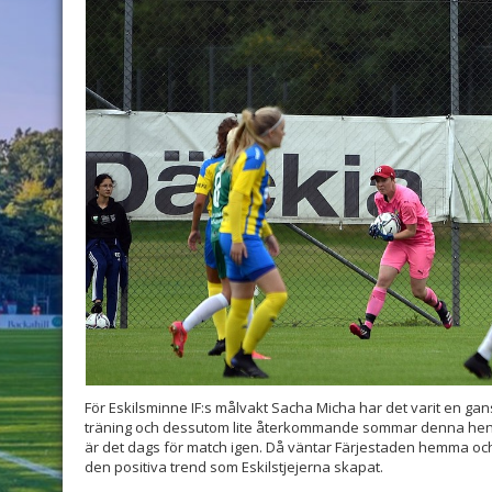
För Eskilsminne IF:s målvakt Sacha Micha har det varit en ga
träning och dessutom lite återkommande sommar denna hen
är det dags för match igen. Då väntar Färjestaden hemma och
den positiva trend som Eskilstjejerna skapat.