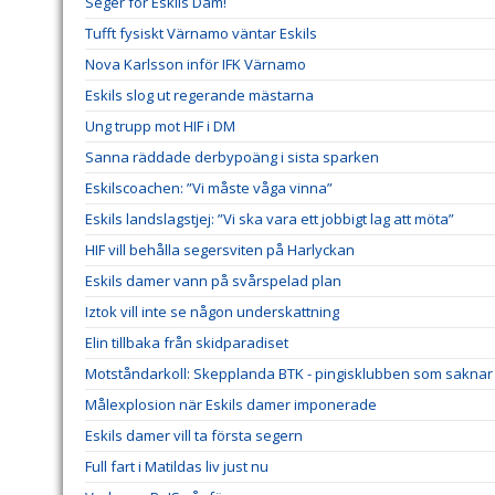
Seger för Eskils Dam!
Tufft fysiskt Värnamo väntar Eskils
Nova Karlsson inför IFK Värnamo
Eskils slog ut regerande mästarna
Ung trupp mot HIF i DM
Sanna räddade derbypoäng i sista sparken
Eskilscoachen: ”Vi måste våga vinna”
Eskils landslagstjej: ”Vi ska vara ett jobbigt lag att möta”
HIF vill behålla segersviten på Harlyckan
Eskils damer vann på svårspelad plan
Iztok vill inte se någon underskattning
Elin tillbaka från skidparadiset
Motståndarkoll: Skepplanda BTK - pingisklubben som saknar 
Målexplosion när Eskils damer imponerade
Eskils damer vill ta första segern
Full fart i Matildas liv just nu