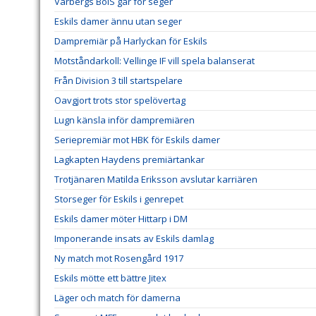
Varbergs BoIS går för seger
Eskils damer ännu utan seger
Dampremiär på Harlyckan för Eskils
Motståndarkoll: Vellinge IF vill spela balanserat
Från Division 3 till startspelare
Oavgjort trots stor spelövertag
Lugn känsla inför dampremiären
Seriepremiär mot HBK för Eskils damer
Lagkapten Haydens premiärtankar
Trotjänaren Matilda Eriksson avslutar karriären
Storseger för Eskils i genrepet
Eskils damer möter Hittarp i DM
Imponerande insats av Eskils damlag
Ny match mot Rosengård 1917
Eskils mötte ett bättre Jitex
Läger och match för damerna