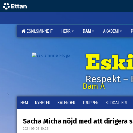
ESKILSMINNE IF
HERR
DAM
AKADEMI
Esk
Respekt – 
Dam A
HEM
NYHETER
KALENDER
TRUPPEN
BILDGALLERI
Sacha Micha nöjd med att dirigera s
2021-09-03 10:25