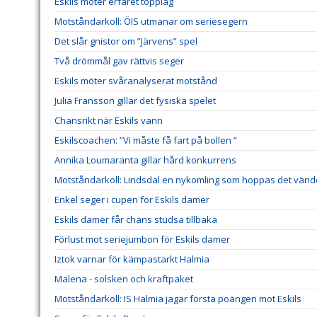
Eskils möter erfaret topplag
Motståndarkoll: ÖIS utmanar om seriesegern
Det slår gnistor om ”Järvens” spel
Två drömmål gav rättvis seger
Eskils möter svåranalyserat motstånd
Julia Fransson gillar det fysiska spelet
Chansrikt när Eskils vann
Eskilscoachen: ”Vi måste få fart på bollen ”
Annika Loumaranta gillar hård konkurrens
Motståndarkoll: Lindsdal en nykomling som hoppas det vänd
Enkel seger i cupen för Eskils damer
Eskils damer får chans studsa tillbaka
Förlust mot seriejumbon för Eskils damer
Iztok varnar för kämpastarkt Halmia
Malena - solsken och kraftpaket
Motståndarkoll: IS Halmia jagar första poängen mot Eskils