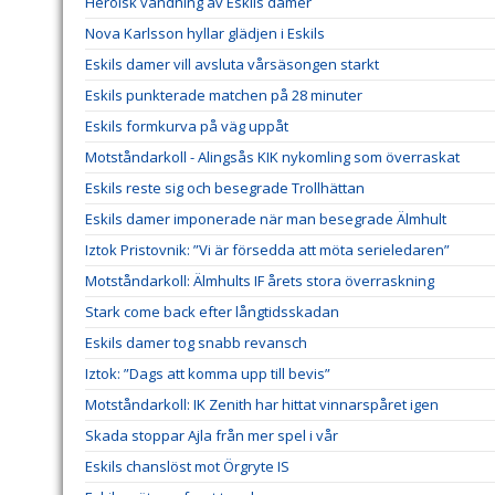
Heroisk vändning av Eskils damer
Nova Karlsson hyllar glädjen i Eskils
Eskils damer vill avsluta vårsäsongen starkt
Eskils punkterade matchen på 28 minuter
Eskils formkurva på väg uppåt
Motståndarkoll - Alingsås KIK nykomling som överraskat
Eskils reste sig och besegrade Trollhättan
Eskils damer imponerade när man besegrade Älmhult
Iztok Pristovnik: ”Vi är försedda att möta serieledaren”
Motståndarkoll: Älmhults IF årets stora överraskning
Stark come back efter långtidsskadan
Eskils damer tog snabb revansch
Iztok: ”Dags att komma upp till bevis”
Motståndarkoll: IK Zenith har hittat vinnarspåret igen
Skada stoppar Ajla från mer spel i vår
Eskils chanslöst mot Örgryte IS