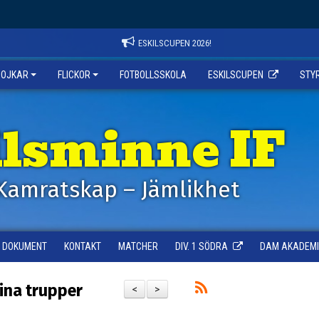
ESKILSCUPEN 2026!
POJKAR
FLICKOR
FOTBOLLSSKOLA
ESKILSCUPEN
STY
ilsminne IF
Kamratskap – Jämlikhet
DOKUMENT
KONTAKT
MATCHER
DIV. 1 SÖDRA
DAM AKADEMI -
ina trupper
<
>