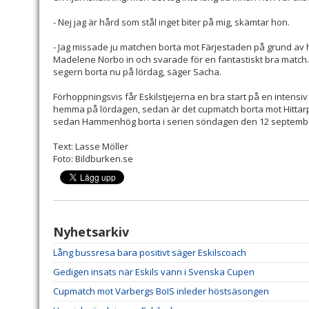
- Nej jag är hård som stål inget biter på mig, skämtar hon.
- Jag missade ju matchen borta mot Färjestaden på grund a
Madelene Norbo in och svarade för en fantastiskt bra match
segern borta nu på lördag, säger Sacha.
Förhoppningsvis får Eskilstjejerna en bra start på en intens
hemma på lördagen, sedan är det cupmatch borta mot Hitta
sedan Hammenhög borta i serien söndagen den 12 septemb
Text: Lasse Möller
Foto: Bildburken.se
Nyhetsarkiv
Lång bussresa bara positivt säger Eskilscoach
Gedigen insats när Eskils vann i Svenska Cupen
Cupmatch mot Varbergs BoIS inleder höstsäsongen