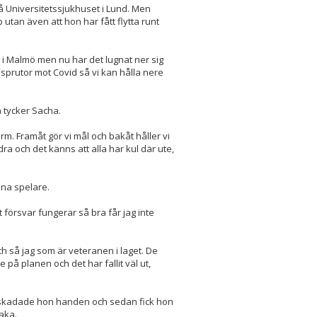
å Universitetssjukhuset i Lund. Men
tan även att hon har fått flytta runt
h i Malmö men nu har det lugnat ner sig
na sprutor mot Covid så vi kan hålla nere
å tycker Sacha.
form. Framåt gör vi mål och bakåt håller vi
dra och det känns att alla har kul där ute,
ina spelare.
t försvar fungerar så bra får jag inte
ch så jag som är veteranen i laget. De
 på planen och det har fallit väl ut,
t skadade hon handen och sedan fick hon
baka.