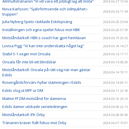
Älmhultstränaren ”Vi vill vara ett jobbigt lag att möta”
2024-06-27 13:36
Nova Karlsson: ”Självförtroende och ödmjukhet i
2024-06-26 11:54
truppen"
Julia Nyberg Spets räddade Eskilspoäng
2024-06-20 23:04
Inställningen och egna spelet fokus mot HBK
2024-06-20 07:59
Motståndarkoll: HBK:s coach har gjort hemläxan
2024-06-19 20:55
Lovisa Pigg: ”Vi kan inte underskatta något lag"
2024-06-18 14:27
Stabil 5-1-seger mot Onsala
2024-06-16 17:17
Onsala får inte bli ett blindskär
2024-06-15 08:29
Motståndarkoll: Onsala på rätt väg när man gästar
2024-06-14 19:11
Eskils
Rosengårdsförvärv hyllar stämningen i Eskils
2024-06-14 00:11
Eskils slog ut MFF ur DM
2024-06-11 22:18
Malmö FF DM-motstånd för damerna
2024-06-10 20:13
Eskils damer utökade serieledningen
2024-06-08 22:15
Motståndarkoll: IFK Örby
2024-06-08 09:38
Tränaren kräver fullt fokus mot Örby
2024-06-07 19:01