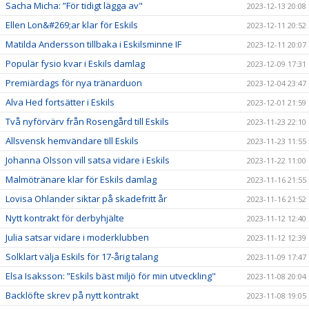
Sacha Micha: ”För tidigt lägga av"
2023-12-13 20:08
Ellen Lon&#269;ar klar för Eskils
2023-12-11 20:52
Matilda Andersson tillbaka i Eskilsminne IF
2023-12-11 20:07
Populär fysio kvar i Eskils damlag
2023-12-09 17:31
Premiärdags för nya tränarduon
2023-12-04 23:47
Alva Hed fortsätter i Eskils
2023-12-01 21:59
Två nyförvärv från Rosengård till Eskils
2023-11-23 22:10
Allsvensk hemvändare till Eskils
2023-11-23 11:55
Johanna Olsson vill satsa vidare i Eskils
2023-11-22 11:00
Malmötränare klar för Eskils damlag
2023-11-16 21:55
Lovisa Ohlander siktar på skadefritt år
2023-11-16 21:52
Nytt kontrakt för derbyhjälte
2023-11-12 12:40
Julia satsar vidare i moderklubben
2023-11-12 12:39
Solklart välja Eskils för 17-årig talang
2023-11-09 17:47
Elsa Isaksson: ”Eskils bäst miljö för min utveckling"
2023-11-08 20:04
Backlöfte skrev på nytt kontrakt
2023-11-08 19:05