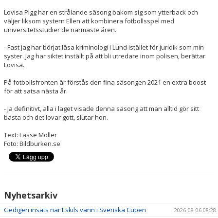
Lovisa Pigg har en strålande säsong bakom sig som ytterback och
väljer liksom systern Ellen att kombinera fotbollsspel med
universitetsstudier de närmaste åren.
- Fast jag har börjat läsa kriminologi i Lund istället för juridik som min
syster. Jag har siktet inställt på att bli utredare inom polisen, berättar
Lovisa.
På fotbollsfronten är förstås den fina säsongen 2021 en extra boost
för att satsa nästa år.
- Ja definitivt, alla i laget visade denna säsong att man alltid gör sitt
bästa och det lovar gott, slutar hon.
Text: Lasse Möller
Foto: Bildburken.se
Nyhetsarkiv
Gedigen insats när Eskils vann i Svenska Cupen
2026-08-06 08:28