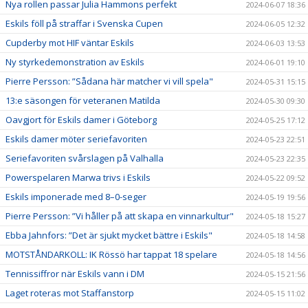
Nya rollen passar Julia Hammons perfekt
2024-06-07 18:36
Eskils föll på straffar i Svenska Cupen
2024-06-05 12:32
Cupderby mot HIF väntar Eskils
2024-06-03 13:53
Ny styrkedemonstration av Eskils
2024-06-01 19:10
Pierre Persson: ”Sådana här matcher vi vill spela"
2024-05-31 15:15
13:e säsongen för veteranen Matilda
2024-05-30 09:30
Oavgjort för Eskils damer i Göteborg
2024-05-25 17:12
Eskils damer möter seriefavoriten
2024-05-23 22:51
Seriefavoriten svårslagen på Valhalla
2024-05-23 22:35
Powerspelaren Marwa trivs i Eskils
2024-05-22 09:52
Eskils imponerade med 8–0-seger
2024-05-19 19:56
Pierre Persson: ”Vi håller på att skapa en vinnarkultur"
2024-05-18 15:27
Ebba Jahnfors: ”Det är sjukt mycket bättre i Eskils"
2024-05-18 14:58
MOTSTÅNDARKOLL: IK Rössö har tappat 18 spelare
2024-05-18 14:56
Tennissiffror när Eskils vann i DM
2024-05-15 21:56
Laget roteras mot Staffanstorp
2024-05-15 11:02