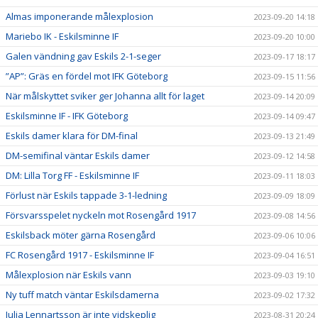
Almas imponerande målexplosion
2023-09-20 14:18
Mariebo IK - Eskilsminne IF
2023-09-20 10:00
Galen vändning gav Eskils 2-1-seger
2023-09-17 18:17
”AP”: Gräs en fördel mot IFK Göteborg
2023-09-15 11:56
När målskyttet sviker ger Johanna allt för laget
2023-09-14 20:09
Eskilsminne IF - IFK Göteborg
2023-09-14 09:47
Eskils damer klara för DM-final
2023-09-13 21:49
DM-semifinal väntar Eskils damer
2023-09-12 14:58
DM: Lilla Torg FF - Eskilsminne IF
2023-09-11 18:03
Förlust när Eskils tappade 3-1-ledning
2023-09-09 18:09
Försvarsspelet nyckeln mot Rosengård 1917
2023-09-08 14:56
Eskilsback möter gärna Rosengård
2023-09-06 10:06
FC Rosengård 1917 - Eskilsminne IF
2023-09-04 16:51
Målexplosion när Eskils vann
2023-09-03 19:10
Ny tuff match väntar Eskilsdamerna
2023-09-02 17:32
Julia Lennartsson är inte vidskeplig
2023-08-31 20:24