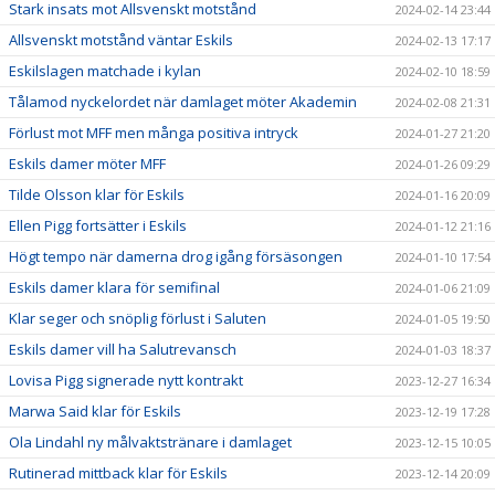
Stark insats mot Allsvenskt motstånd
2024-02-14 23:44
Allsvenskt motstånd väntar Eskils
2024-02-13 17:17
Eskilslagen matchade i kylan
2024-02-10 18:59
Tålamod nyckelordet när damlaget möter Akademin
2024-02-08 21:31
Förlust mot MFF men många positiva intryck
2024-01-27 21:20
Eskils damer möter MFF
2024-01-26 09:29
Tilde Olsson klar för Eskils
2024-01-16 20:09
Ellen Pigg fortsätter i Eskils
2024-01-12 21:16
Högt tempo när damerna drog igång försäsongen
2024-01-10 17:54
Eskils damer klara för semifinal
2024-01-06 21:09
Klar seger och snöplig förlust i Saluten
2024-01-05 19:50
Eskils damer vill ha Salutrevansch
2024-01-03 18:37
Lovisa Pigg signerade nytt kontrakt
2023-12-27 16:34
Marwa Said klar för Eskils
2023-12-19 17:28
Ola Lindahl ny målvaktstränare i damlaget
2023-12-15 10:05
Rutinerad mittback klar för Eskils
2023-12-14 20:09