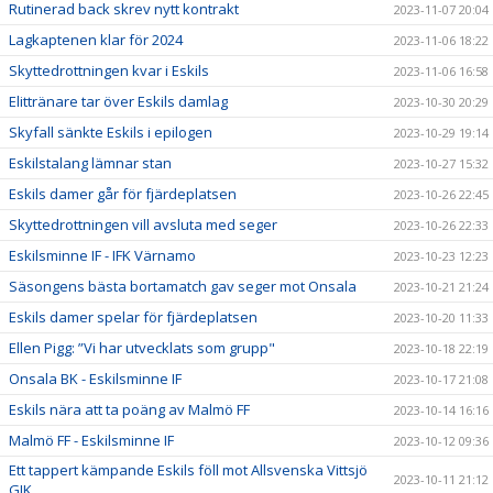
Rutinerad back skrev nytt kontrakt
2023-11-07 20:04
Lagkaptenen klar för 2024
2023-11-06 18:22
Skyttedrottningen kvar i Eskils
2023-11-06 16:58
Elittränare tar över Eskils damlag
2023-10-30 20:29
Skyfall sänkte Eskils i epilogen
2023-10-29 19:14
Eskilstalang lämnar stan
2023-10-27 15:32
Eskils damer går för fjärdeplatsen
2023-10-26 22:45
Skyttedrottningen vill avsluta med seger
2023-10-26 22:33
Eskilsminne IF - IFK Värnamo
2023-10-23 12:23
Säsongens bästa bortamatch gav seger mot Onsala
2023-10-21 21:24
Eskils damer spelar för fjärdeplatsen
2023-10-20 11:33
Ellen Pigg: ”Vi har utvecklats som grupp"
2023-10-18 22:19
Onsala BK - Eskilsminne IF
2023-10-17 21:08
Eskils nära att ta poäng av Malmö FF
2023-10-14 16:16
Malmö FF - Eskilsminne IF
2023-10-12 09:36
Ett tappert kämpande Eskils föll mot Allsvenska Vittsjö
2023-10-11 21:12
GIK