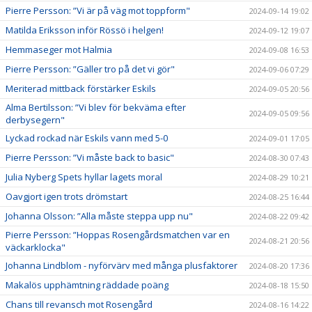
Pierre Persson: ”Vi är på väg mot toppform"
2024-09-14 19:02
Matilda Eriksson inför Rössö i helgen!
2024-09-12 19:07
Hemmaseger mot Halmia
2024-09-08 16:53
Pierre Persson: ”Gäller tro på det vi gör"
2024-09-06 07:29
Meriterad mittback förstärker Eskils
2024-09-05 20:56
Alma Bertilsson: ”Vi blev för bekväma efter
2024-09-05 09:56
derbysegern"
Lyckad rockad när Eskils vann med 5-0
2024-09-01 17:05
Pierre Persson: ”Vi måste back to basic"
2024-08-30 07:43
Julia Nyberg Spets hyllar lagets moral
2024-08-29 10:21
Oavgjort igen trots drömstart
2024-08-25 16:44
Johanna Olsson: ”Alla måste steppa upp nu"
2024-08-22 09:42
Pierre Persson: ”Hoppas Rosengårdsmatchen var en
2024-08-21 20:56
väckarklocka"
Johanna Lindblom - nyförvärv med många plusfaktorer
2024-08-20 17:36
Makalös upphämtning räddade poäng
2024-08-18 15:50
Chans till revansch mot Rosengård
2024-08-16 14:22