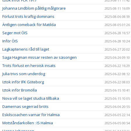
2025-08-11 17:42
Johanna Lindblom pålitlig målgörare
2025-08-11 16:09
Förlust trots kraftig dominans
2025-08-06 08:59
Äntligen comeback för Matilda
2025-08-05 01:26
Seger mot ÖIS
2025-06-28 16:57
Inför ÖIS
2025-06-28 10:24
Lagkaptenens råd till laget
2025-06-27 20:02
Saga Hagman missar resten av säsongen
2025-06-26 09:10
Trots förlust en heroisk insats
2025-06-22 16:29
Julia trivs som underdog
2025-06-22 08:12
Iztok inför IFK Göteborg
2025-06-22 08:03
Iztok inför Bromölla
2025-06-15 10:41
Nova vill se laget studsa tillbaka
2025-06-15 10:05
Damernas segerrad bröts
2025-06-06 20:55
Eskilscoachen varnar för Halmia
2025-06-05 22:14
Motståndarkollen : IS Halmia
2025-06-05 00:54
Hanna Johansson