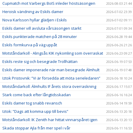
Cupmatch mot Varbergs BoIS inleder höstsäsongen
2026-08-03 21:44
Heroisk vändning av Eskils damer
2026-07-02 23:39
Nova Karlsson hyllar glädjen i Eskils
2026-07-02 09:11
Eskils damer vill avsluta vårsäsongen starkt
2026-07-01 09:34
Eskils punkterade matchen på 28 minuter
2026-06-28 19:44
Eskils formkurva på väg uppåt
2026-06-26 21:26
Motståndarkoll - Alingsås KIK nykomling som överraskat
2026-06-23 09:27
Eskils reste sig och besegrade Trollhättan
2026-06-19 07:53
Eskils damer imponerade när man besegrade Älmhult
2026-06-19 07:48
Iztok Pristovnik: ”Vi är försedda att möta serieledaren”
2026-06-18 10:24
Motståndarkoll: Älmhults IF årets stora överraskning
2026-06-17 15:07
Stark come back efter långtidsskadan
2026-06-16 16:24
Eskils damer tog snabb revansch
2026-06-14 19:59
Iztok: ”Dags att komma upp till bevis”
2026-06-13 20:18
Motståndarkoll: IK Zenith har hittat vinnarspåret igen
2026-06-13 20:13
Skada stoppar Ajla från mer spel i vår
2026-06-11 16:53