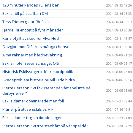
120 minuter kändes i Ellens ben
2024-08-15 12:26
Eskils föll på straffar i DM
2024-08-14 23:33
Tess Fridberg klar för Eskils
2024-08-14 15:59
Fjärde HIF-mötet på fyra månader
2024-08-13 20:39
Känslofyllt avsked för Alva Hed
2024-08-11 18:57
Oavgjort mot ÖIS trots många chanser
2024-08-11 18:36
Alma räknar med hårdbevakning
2024-08-09 21:29
Eskils möter revanschsuget ÖIS
2024-08-09 21:17
Historisk Eskilsseger inför rekordpublik
2024-08-06 23:04
Skadeproblem historia nu vill Tilde bidra
2024-08-06 08:56
Pierre Persson: ”Vi fokuserar på vårt spel inte på
2024-08-05 21:05
derbynerver"
Eskils damer dominerade men föll
2024-07-27 08:44
Planer på att se Eskils vs HIF
2024-07-16 16:51
Eskils damer tog sin tionde seger
2024-06-29 21:08
Pierre Persson: ”Vi tror stenhårt på vår spelidé"
2024-06-28 07:25