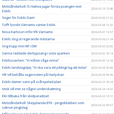
Motståndarkoll: IS Halmia jagar första poängen mot
2026-05-13 13:48
Eskils
Seger för Eskils Dam!
2026-05-09 21:32
Tufft fysiskt Värnamo väntar Eskils
2026-05-08 12:52
Nova Karlsson inför IFK Värnamo
2026-05-07 16:57
Eskils slog ut regerande mästarna
2026-05-06 21:54
Ung trupp mot HIF i DM
2026-05-05 22:00
Sanna räddade derbypoäng i sista sparken
2026-05-02 18:14
Eskilscoachen: ”Vi måste våga vinna”
2026-04-30 12:56
Eskils landslagstjej: ”Vi ska vara ett jobbigt lag att möta”
2026-04-29 20:08
HIF vill behålla segersviten på Harlyckan
2026-04-29 09:46
Eskils damer vann på svårspelad plan
2026-04-25 18:24
Iztok vill inte se någon underskattning
2026-04-24 14:32
Elin tillbaka från skidparadiset
2026-04-23 13:51
Motståndarkoll: Skepplanda BTK - pingisklubben som
2026-04-22 09:07
saknar pingislag
Målexplosion när Eskils damer imponerade