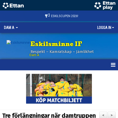
ESKILSCUPEN 2026!
DAM A
LOGGA IN
Eskilsminne IF
Respekt – Kamratskap – Jämlikhet
Dam A
HEM
NYHETER
KALENDER
TRUPPEN
Tre förlängningar när damtruppen
<
>