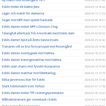
2026-03-20 21:43
Eskils mötte ett bättre Jitex
2026-03-14 18:52
Läger och match för damerna
2026-03-13 11:26
Seger mot MFF men spelet hackade
2026-03-08 18:21
Eskils damer möter MFF:s Division 2-lag
2026-03-07 12:13
Talangfull ytterback fick A-kontrakt med Eskils dam
2026-03-02 09:52
Eskils damer bjöd på årets bästa insats
2026-02-25 22:42
Tränaren vill se bra försvarsspel mot Rosengård
2026-02-24 19:46
Eskils damer övertygade mot Halmia
2026-02-18 22:51
Eskils damer träningsmatchar mot Halmia
2026-02-18 09:45
Eskils utan chans mot fysiskt Husqvarna
2026-02-14 19:59
Eskils damer matchar mot Elitettanlag
2026-02-13 13:19
Ebba Järvensivu klar för Eskils
2026-02-06 13:46
Stark Eskilsmatch trots förlust
2026-01-31 17:18
Eskils damer möter TFF i träningspremiären
2026-01-30 15:22
Målvaktstränare gör comeback i Eskils
2026-01-13 11:04
Slut i semin för seniorerna