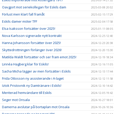
2025-03-14 21:32
Oavgjort mot seriekollegan för Eskils dam
2025-03-08 20:02
Förlust men klart fall framåt
2025-02-15 17:29
Eskils damer möter TFF
2025-02-04 17:58
Elsa Isaksson fortsätter över 2025!
2025-01-11 08:05
Nova Karlsson signerade nytt kontrakt
2024-12-25 12:40
Hanna Johansson forsätter över 2025!
2024-12-23 20:38
Skyttedrottningen förlänger över 2026!
2024-12-20 15:30
Matilda Waldt fortsätter och ser fram emot 2025!
2024-12-19 18:34
Linnéa Hagberg klar för Eskils!
2024-12-16 11:05
Sacha Micha lägger av men fortsätter i Eskils
2024-12-13 17:44
Frida Ottosson ny assisterande i A-laget
2024-12-12 11:58
Iztok Pristovnik ny Damtränare i Eskils!
2024-12-10 14:42
Meriterad hemvändare till Eskils
2024-12-05 19:42
Seger mot Onsala
2024-10-27 18:01
Damerna avslutar på bortaplan mot Onsala
2024-10-26 10:36
Damerna tappade poäng mot HBK