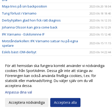
Maja trivs på sin backposition
2023-06-20 18:04
Tung förlust i Värnamo
2023-06-18 18:40
Derbyhjälten glad hon fick rätt diagnos
2023-06-16 12:35
Johanna Olsson kan göra come back
2023-06-16 12:29
IFK Värnamo - Eskilsminne IF
2023-06-15 12:40
Motståndarkollen: IFK Värnamo satsar nu på egna
2023-06-15 11:15
spelare
Eskils bäst i DM-derbyt
2023-06-14 22:44
Eskilscoachen: ”Detta är årets match för HIF"
2023-06-13 23:54
För att hemsidan ska fungera korrekt använder vi nödvändiga
”Jasse” extremt taggad inför HIF-matchen
2023-06-13 21:16
cookies från SportAdmin. Dessa går inte att stänga av.
DM: Helsingborgs IF - Eskilsminne IF
2023-06-12 16:27
Föreningen kan också använda frivilliga cookies, t.ex. för
Eskils vann tuff match mot Lödöse Nygård
2023-06-10 19:57
statistik eller marknadsföring. Du väljer själv om du vill
acceptera dessa.
Eskilscoachen: ”Vi fokuserar på vårt spel"
2023-06-09 10:09
Anpassa dina val
Eskilsminne IF - Lödöse Nygård IK
2023-06-08 10:42
Motståndarkollen: Lödöse Nygård kastar inte in
Acceptera nödvändiga
Acceptera alla
2023-06-08 10:10
handduken
Ellen Pigg gillar spännande motstånd
2023-06-07 22:32