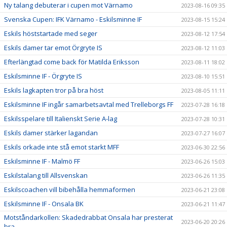
Ny talang debuterar i cupen mot Värnamo
2023-08-16 09:35
Svenska Cupen: IFK Värnamo - Eskilsminne IF
2023-08-15 15:24
Eskils höststartade med seger
2023-08-12 17:54
Eskils damer tar emot Örgryte IS
2023-08-12 11:03
Efterlängtad come back för Matilda Eriksson
2023-08-11 18:02
Eskilsminne IF - Örgryte IS
2023-08-10 15:51
Eskils lagkapten tror på bra höst
2023-08-05 11:11
Eskilsminne IF ingår samarbetsavtal med Trelleborgs FF
2023-07-28 16:18
Eskilsspelare till Italienskt Serie A-lag
2023-07-28 10:31
Eskils damer stärker lagandan
2023-07-27 16:07
Eskils orkade inte stå emot starkt MFF
2023-06-30 22:56
Eskilsminne IF - Malmö FF
2023-06-26 15:03
Eskilstalang till Allsvenskan
2023-06-26 11:35
Eskilscoachen vill bibehålla hemmaformen
2023-06-21 23:08
Eskilsminne IF - Onsala BK
2023-06-21 11:47
Motståndarkollen: Skadedrabbat Onsala har presterat
2023-06-20 20:26
bra