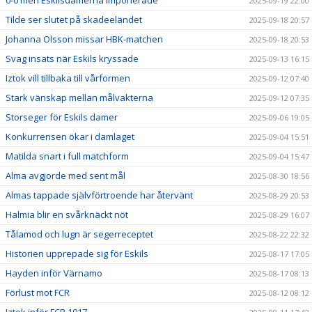
2025-09-19 22:00
Tilde ser slutet på skadeeländet
2025-09-18 20:57
Johanna Olsson missar HBK-matchen
2025-09-18 20:53
Svag insats när Eskils kryssade
2025-09-13 16:15
Iztok vill tillbaka till vårformen
2025-09-12 07:40
Stark vänskap mellan målvakterna
2025-09-12 07:35
Storseger för Eskils damer
2025-09-06 19:05
Konkurrensen ökar i damlaget
2025-09-04 15:51
Matilda snart i full matchform
2025-09-04 15:47
Alma avgjorde med sent mål
2025-08-30 18:56
Almas tappade självförtroende har återvänt
2025-08-29 20:53
Halmia blir en svårknäckt nöt
2025-08-29 16:07
Tålamod och lugn är segerreceptet
2025-08-22 22:32
Historien upprepade sig för Eskils
2025-08-17 17:05
Hayden inför Värnamo
2025-08-17 08:13
Förlust mot FCR
2025-08-12 08:12
Iztok inför FCR 1917