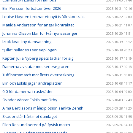
2025-11-03 07:46
Elin Persson fortsätter över 2026
2025-10-31 10:16
Louise Hayden tecknar ett nytt tvåårskontrakt
2025-10-22 12:00
Matilda Andersson förlänger kontraktet
2025-10-21 11:07
Johanna Olsson klar för två nya säsonger
2025-10-20 11:51
Iztok kvar i ny damsatsning
2025-10-19 15:52
”Julle” hyllades i serieepilogen
2025-10-18 20:23
Kapten Julia Nyberg Spets tackar för sig
2025-10-17 16:19
Damerna avslutar mot seriesegraren
2025-10-17 10:18
Tuff bortamatch mot årets överraskning
2025-10-11 10:00
Elin och Eskils jagar andraplatsen
2025-10-08 17:17
0-0 för damerna i ruskväder
2025-10-04 19:00
Oväder väntar Eskils mot Örby
2025-10-03 07:48
Alma Bertilssons målexplosion sänkte Zenith
2025-09-28 17:20
Skador slår hårt mot damlaget
2025-09-28 11:55
Ellen Roslund beredd på fysisk match
2025-09-26 14:30
0-0 men Eskilsdamerna imponerade