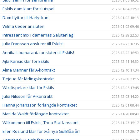
2026-01-06 19:02
Eskils dam klart för slutspel
2026-01-04 21:59
Dam flyttar till Harlyckan
2026-01-02 10:13
Wilma Ceder ansluter!
2026-01-02 09:46
Intressant mix i damernas Salutenlag
2025-12-28 22:53
Julia Fransson ansluter till Eskils!
2025-12-23 16:35
Annika Loumaranta ansluter till Eskils!
2025-12-22 16:50
Ajla Karisic klar för Eskils
2025-12-11 16:30
Alma Manner får A-kontrakt
2025-12-10 17:34
Tjejduo får lärlingskontrakt
2025-12-08 23:15
Växjöspelare klar för Eskils
2025-12-05 17:45
Julia Nilsson får A-kontrakt
2025-12-03 14:20
Hanna Johansson förlängde kontraktet
2025-12-01 08:44
Matilda Waldt förlängde kontraktet
2025-11-28 08:48
Välkommen till Eskils, Thea Staffansson!
2025-11-23 15:17
Ellen Roslund klar för två nya GulBlåa år!
2025-11-05 20:17
Comeback i Eskils för Hampus