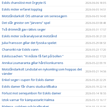
Eskils chanslöst mot Örgryte IS
2026-06-06 18:05
Eskils möter erfaret topplag
2026-06-05 14:51
Motståndarkoll: ÖIS utmanar om seriesegern
2026-06-05 14:43
Det slår gnistor om ”Järvens” spel
2026-06-03 08:48
Två drömmål gav rättvis seger
2026-05-31 17:57
Eskils möter svåranalyserat motstånd
2026-05-30 21:33
Julia Fransson gillar det fysiska spelet
2026-05-29 08:53
Chansrikt när Eskils vann
2026-05-23 17:20
Eskilscoachen: ”Vi måste få fart på bollen ”
2026-05-22 17:23
Annika Loumaranta gillar hård konkurrens
2026-05-22 09:19
Motståndarkoll: Lindsdal en nykomling som hoppas det
2026-05-21 14:56
vänder
Enkel seger i cupen för Eskils damer
2026-05-20 22:29
Eskils damer får chans studsa tillbaka
2026-05-19 22:14
Förlust mot seriejumbon för Eskils damer
2026-05-14 18:55
Iztok varnar för kämpastarkt Halmia
2026-05-13 16:17
Malena - solsken och kraftpaket
2026-05-13 15:30