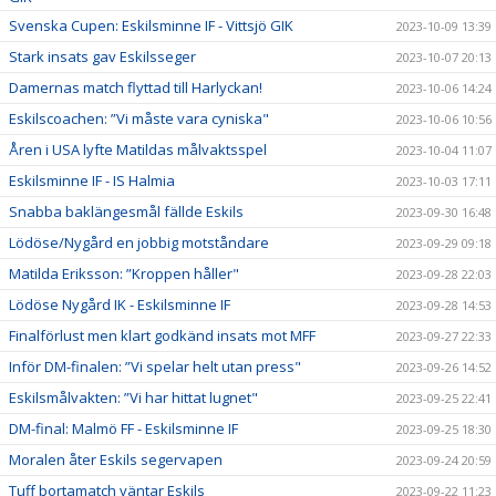
Svenska Cupen: Eskilsminne IF - Vittsjö GIK
2023-10-09 13:39
Stark insats gav Eskilsseger
2023-10-07 20:13
Damernas match flyttad till Harlyckan!
2023-10-06 14:24
Eskilscoachen: ”Vi måste vara cyniska"
2023-10-06 10:56
Åren i USA lyfte Matildas målvaktsspel
2023-10-04 11:07
Eskilsminne IF - IS Halmia
2023-10-03 17:11
Snabba baklängesmål fällde Eskils
2023-09-30 16:48
Lödöse/Nygård en jobbig motståndare
2023-09-29 09:18
Matilda Eriksson: ”Kroppen håller"
2023-09-28 22:03
Lödöse Nygård IK - Eskilsminne IF
2023-09-28 14:53
Finalförlust men klart godkänd insats mot MFF
2023-09-27 22:33
Inför DM-finalen: ”Vi spelar helt utan press"
2023-09-26 14:52
Eskilsmålvakten: ”Vi har hittat lugnet"
2023-09-25 22:41
DM-final: Malmö FF - Eskilsminne IF
2023-09-25 18:30
Moralen åter Eskils segervapen
2023-09-24 20:59
Tuff bortamatch väntar Eskils
2023-09-22 11:23