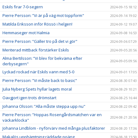
Eskils firar 7-0-segern
2024-09-15 18:12
Pierre Persson: ”Vi är på väg mot toppform"
2024-09-14 19:02
Matilda Eriksson inför Rössö i helgen!
2024-09-12 19:07
Hemmaseger mot Halmia
2024-09-08 16:53
Pierre Persson: ”Gäller tro på det vi gör"
2024-09-06 07:29
Meriterad mittback förstärker Eskils
2024-09-05 20:56
Alma Bertilsson: ”Vi blev för bekväma efter
2024-09-05 09:56
derbysegern"
Lyckad rockad när Eskils vann med 5-0
2024-09-01 17:05
Pierre Persson: ”Vi måste back to basic"
2024-08-30 07:43
Julia Nyberg Spets hyllar lagets moral
2024-08-29 10:21
Oavgjort igen trots drömstart
2024-08-25 16:44
Johanna Olsson: ”Alla måste steppa upp nu"
2024-08-22 09:42
Pierre Persson: ”Hoppas Rosengårdsmatchen var en
2024-08-21 20:56
väckarklocka"
Johanna Lindblom - nyförvärv med många plusfaktorer
2024-08-20 17:36
Makalös upphämtning räddade poäng
2024-08-18 15:50