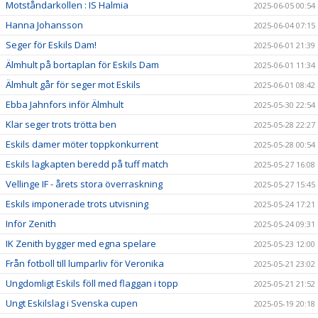
Motståndarkollen : IS Halmia
2025-06-05 00:54
Hanna Johansson
2025-06-04 07:15
Seger för Eskils Dam!
2025-06-01 21:39
Älmhult på bortaplan för Eskils Dam
2025-06-01 11:34
Älmhult går för seger mot Eskils
2025-06-01 08:42
Ebba Jahnfors inför Älmhult
2025-05-30 22:54
Klar seger trots trötta ben
2025-05-28 22:27
Eskils damer möter toppkonkurrent
2025-05-28 00:54
Eskils lagkapten beredd på tuff match
2025-05-27 16:08
Vellinge IF - årets stora överraskning
2025-05-27 15:45
Eskils imponerade trots utvisning
2025-05-24 17:21
Inför Zenith
2025-05-24 09:31
IK Zenith bygger med egna spelare
2025-05-23 12:00
Från fotboll till lumparliv för Veronika
2025-05-21 23:02
Ungdomligt Eskils föll med flaggan i topp
2025-05-21 21:52
Ungt Eskilslag i Svenska cupen
2025-05-19 20:18