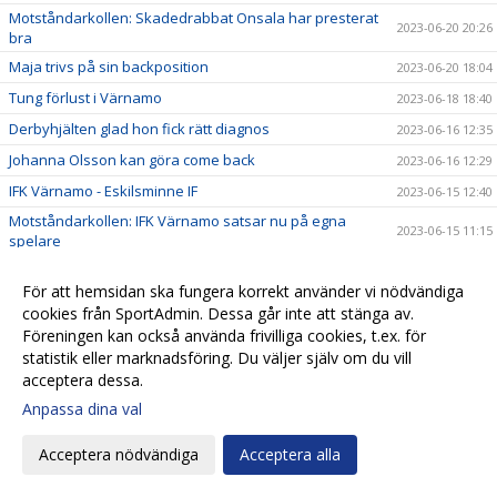
Motståndarkollen: Skadedrabbat Onsala har presterat
2023-06-20 20:26
bra
Maja trivs på sin backposition
2023-06-20 18:04
Tung förlust i Värnamo
2023-06-18 18:40
Derbyhjälten glad hon fick rätt diagnos
2023-06-16 12:35
Johanna Olsson kan göra come back
2023-06-16 12:29
IFK Värnamo - Eskilsminne IF
2023-06-15 12:40
Motståndarkollen: IFK Värnamo satsar nu på egna
2023-06-15 11:15
spelare
Eskils bäst i DM-derbyt
2023-06-14 22:44
För att hemsidan ska fungera korrekt använder vi nödvändiga
Eskilscoachen: ”Detta är årets match för HIF"
2023-06-13 23:54
cookies från SportAdmin. Dessa går inte att stänga av.
”Jasse” extremt taggad inför HIF-matchen
2023-06-13 21:16
Föreningen kan också använda frivilliga cookies, t.ex. för
statistik eller marknadsföring. Du väljer själv om du vill
DM: Helsingborgs IF - Eskilsminne IF
2023-06-12 16:27
acceptera dessa.
Eskils vann tuff match mot Lödöse Nygård
2023-06-10 19:57
Anpassa dina val
Eskilscoachen: ”Vi fokuserar på vårt spel"
2023-06-09 10:09
Acceptera nödvändiga
Acceptera alla
Eskilsminne IF - Lödöse Nygård IK
2023-06-08 10:42
Motståndarkollen: Lödöse Nygård kastar inte in
2023-06-08 10:10