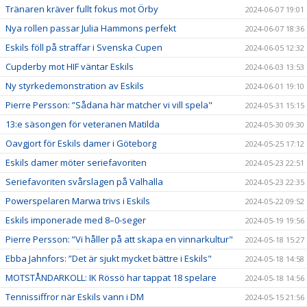
Tränaren kräver fullt fokus mot Örby
2024-06-07 19:01
Nya rollen passar Julia Hammons perfekt
2024-06-07 18:36
Eskils föll på straffar i Svenska Cupen
2024-06-05 12:32
Cupderby mot HIF väntar Eskils
2024-06-03 13:53
Ny styrkedemonstration av Eskils
2024-06-01 19:10
Pierre Persson: ”Sådana här matcher vi vill spela"
2024-05-31 15:15
13:e säsongen för veteranen Matilda
2024-05-30 09:30
Oavgjort för Eskils damer i Göteborg
2024-05-25 17:12
Eskils damer möter seriefavoriten
2024-05-23 22:51
Seriefavoriten svårslagen på Valhalla
2024-05-23 22:35
Powerspelaren Marwa trivs i Eskils
2024-05-22 09:52
Eskils imponerade med 8–0-seger
2024-05-19 19:56
Pierre Persson: ”Vi håller på att skapa en vinnarkultur"
2024-05-18 15:27
Ebba Jahnfors: ”Det är sjukt mycket bättre i Eskils"
2024-05-18 14:58
MOTSTÅNDARKOLL: IK Rössö har tappat 18 spelare
2024-05-18 14:56
Tennissiffror när Eskils vann i DM
2024-05-15 21:56