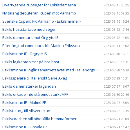
Övertygande cupseger för Eskilsdamerna
2023-08-16 23:25
Ny talang debuterar i cupen mot Värnamo
2023-08-16 09:35
Svenska Cupen: IFK Värnamo - Eskilsminne IF
2023-08-15 15:24
Eskils höststartade med seger
2023-08-12 17:54
Eskils damer tar emot Örgryte IS
2023-08-12 11:03
Efterlängtad come back för Matilda Eriksson
2023-08-11 18:02
Eskilsminne IF - Örgryte IS
2023-08-10 15:51
Eskils lagkapten tror på bra höst
2023-08-05 11:11
Eskilsminne IF ingår samarbetsavtal med Trelleborgs FF
2023-07-28 16:18
Eskilsspelare till Italienskt Serie A-lag
2023-07-28 10:31
Eskils damer stärker lagandan
2023-07-27 16:07
Eskils orkade inte stå emot starkt MFF
2023-06-30 22:56
Eskilsminne IF - Malmö FF
2023-06-26 15:03
Eskilstalang till Allsvenskan
2023-06-26 11:35
Eskilscoachen vill bibehålla hemmaformen
2023-06-21 23:08
Eskilsminne IF - Onsala BK
2023-06-21 11:47