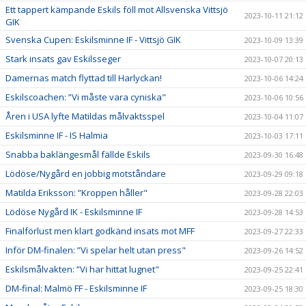
Ett tappert kämpande Eskils föll mot Allsvenska Vittsjö
2023-10-11 21:12
GIK
Svenska Cupen: Eskilsminne IF - Vittsjö GIK
2023-10-09 13:39
Stark insats gav Eskilsseger
2023-10-07 20:13
Damernas match flyttad till Harlyckan!
2023-10-06 14:24
Eskilscoachen: ”Vi måste vara cyniska"
2023-10-06 10:56
Åren i USA lyfte Matildas målvaktsspel
2023-10-04 11:07
Eskilsminne IF - IS Halmia
2023-10-03 17:11
Snabba baklängesmål fällde Eskils
2023-09-30 16:48
Lödöse/Nygård en jobbig motståndare
2023-09-29 09:18
Matilda Eriksson: ”Kroppen håller"
2023-09-28 22:03
Lödöse Nygård IK - Eskilsminne IF
2023-09-28 14:53
Finalförlust men klart godkänd insats mot MFF
2023-09-27 22:33
Inför DM-finalen: ”Vi spelar helt utan press"
2023-09-26 14:52
Eskilsmålvakten: ”Vi har hittat lugnet"
2023-09-25 22:41
DM-final: Malmö FF - Eskilsminne IF
2023-09-25 18:30