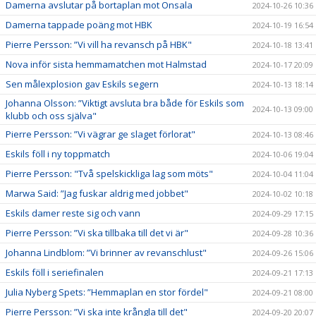
Damerna avslutar på bortaplan mot Onsala
2024-10-26 10:36
Damerna tappade poäng mot HBK
2024-10-19 16:54
Pierre Persson: ”Vi vill ha revansch på HBK"
2024-10-18 13:41
Nova inför sista hemmamatchen mot Halmstad
2024-10-17 20:09
Sen målexplosion gav Eskils segern
2024-10-13 18:14
Johanna Olsson: ”Viktigt avsluta bra både för Eskils som
2024-10-13 09:00
klubb och oss själva"
Pierre Persson: ”Vi vägrar ge slaget förlorat"
2024-10-13 08:46
Eskils föll i ny toppmatch
2024-10-06 19:04
Pierre Persson: "Två spelskickliga lag som möts"
2024-10-04 11:04
Marwa Said: ”Jag fuskar aldrig med jobbet"
2024-10-02 10:18
Eskils damer reste sig och vann
2024-09-29 17:15
Pierre Persson: ”Vi ska tillbaka till det vi är"
2024-09-28 10:36
Johanna Lindblom: ”Vi brinner av revanschlust"
2024-09-26 15:06
Eskils föll i seriefinalen
2024-09-21 17:13
Julia Nyberg Spets: ”Hemmaplan en stor fördel"
2024-09-21 08:00
Pierre Persson: ”Vi ska inte krångla till det"
2024-09-20 20:07