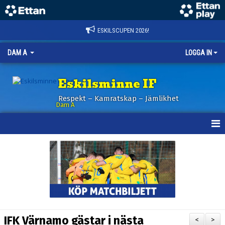
ESKILSCUPEN 2026!
DAM A
LOGGA IN
Eskilsminne IF
Respekt – Kamratskap – Jämlikhet
Dam A
HEM
NYHETER
KALENDER
TRUPPEN
IFK Värnamo gästar i nästa
<
>