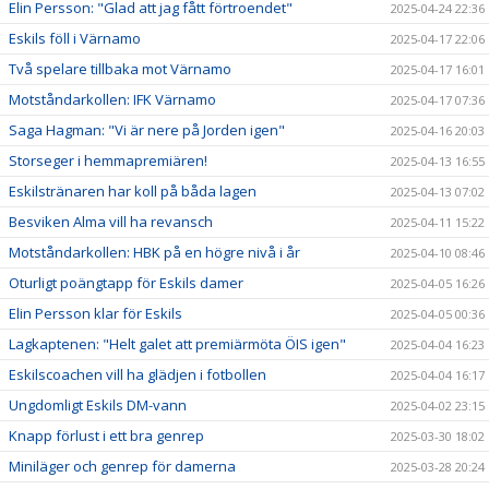
Elin Persson: "Glad att jag fått förtroendet"
2025-04-24 22:36
Eskils föll i Värnamo
2025-04-17 22:06
Två spelare tillbaka mot Värnamo
2025-04-17 16:01
Motståndarkollen: IFK Värnamo
2025-04-17 07:36
Saga Hagman: "Vi är nere på Jorden igen"
2025-04-16 20:03
Storseger i hemmapremiären!
2025-04-13 16:55
Eskilstränaren har koll på båda lagen
2025-04-13 07:02
Besviken Alma vill ha revansch
2025-04-11 15:22
Motståndarkollen: HBK på en högre nivå i år
2025-04-10 08:46
Oturligt poängtapp för Eskils damer
2025-04-05 16:26
Elin Persson klar för Eskils
2025-04-05 00:36
Lagkaptenen: "Helt galet att premiärmöta ÖIS igen"
2025-04-04 16:23
Eskilscoachen vill ha glädjen i fotbollen
2025-04-04 16:17
Ungdomligt Eskils DM-vann
2025-04-02 23:15
Knapp förlust i ett bra genrep
2025-03-30 18:02
Miniläger och genrep för damerna
2025-03-28 20:24