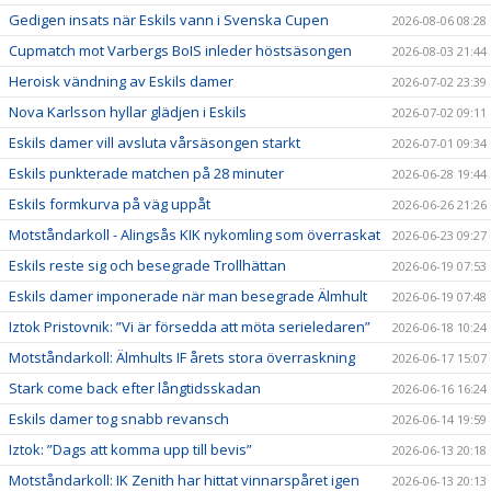
Gedigen insats när Eskils vann i Svenska Cupen
2026-08-06 08:28
Cupmatch mot Varbergs BoIS inleder höstsäsongen
2026-08-03 21:44
Heroisk vändning av Eskils damer
2026-07-02 23:39
Nova Karlsson hyllar glädjen i Eskils
2026-07-02 09:11
Eskils damer vill avsluta vårsäsongen starkt
2026-07-01 09:34
Eskils punkterade matchen på 28 minuter
2026-06-28 19:44
Eskils formkurva på väg uppåt
2026-06-26 21:26
Motståndarkoll - Alingsås KIK nykomling som överraskat
2026-06-23 09:27
Eskils reste sig och besegrade Trollhättan
2026-06-19 07:53
Eskils damer imponerade när man besegrade Älmhult
2026-06-19 07:48
Iztok Pristovnik: ”Vi är försedda att möta serieledaren”
2026-06-18 10:24
Motståndarkoll: Älmhults IF årets stora överraskning
2026-06-17 15:07
Stark come back efter långtidsskadan
2026-06-16 16:24
Eskils damer tog snabb revansch
2026-06-14 19:59
Iztok: ”Dags att komma upp till bevis”
2026-06-13 20:18
Motståndarkoll: IK Zenith har hittat vinnarspåret igen
2026-06-13 20:13