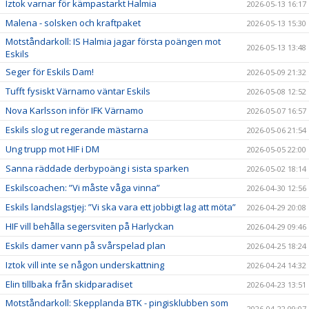
Iztok varnar för kämpastarkt Halmia
2026-05-13 16:17
Malena - solsken och kraftpaket
2026-05-13 15:30
Motståndarkoll: IS Halmia jagar första poängen mot
2026-05-13 13:48
Eskils
Seger för Eskils Dam!
2026-05-09 21:32
Tufft fysiskt Värnamo väntar Eskils
2026-05-08 12:52
Nova Karlsson inför IFK Värnamo
2026-05-07 16:57
Eskils slog ut regerande mästarna
2026-05-06 21:54
Ung trupp mot HIF i DM
2026-05-05 22:00
Sanna räddade derbypoäng i sista sparken
2026-05-02 18:14
Eskilscoachen: ”Vi måste våga vinna”
2026-04-30 12:56
Eskils landslagstjej: ”Vi ska vara ett jobbigt lag att möta”
2026-04-29 20:08
HIF vill behålla segersviten på Harlyckan
2026-04-29 09:46
Eskils damer vann på svårspelad plan
2026-04-25 18:24
Iztok vill inte se någon underskattning
2026-04-24 14:32
Elin tillbaka från skidparadiset
2026-04-23 13:51
Motståndarkoll: Skepplanda BTK - pingisklubben som
2026-04-22 09:07