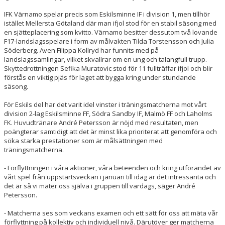
IFK Värnamo spelar precis som Eskilsminne IF i division 1, men tillhör
istället Mellersta Götaland där man ifjol stod för en stabil säsong med
en sjätteplacering som kvitto. Värnamo besitter dessutom två lovande
F17-landslagsspelare i form av målvakten Tilda Torstensson och Julia
Söderberg. Även Filippa Kollryd har funnits med på
landslagssamlingar, vilket skvallrar om en ung och talangfull trupp.
Skyttedrottningen Sefika Muratovic stod för 11 fullträffar ifjol och blir
förstås en viktig pjäs för laget att bygga kring under stundande
säsong.
För Eskils del har det varit idel vinster i träningsmatcherna mot vårt
division 2-lag Eskilsminne FF, Södra Sandby IF, Malmö FF och Laholms
FK. Huvudtränare André Petersson är nöjd med resultaten, men
poängterar samtidigt att det är minst lika prioriterat att genomföra och
söka starka prestationer som är målsättningen med
träningsmatcherna.
- Förflyttningen i våra aktioner, våra beteenden och kring utförandet av
vårt spel från uppstartsveckan i januari till idag är det intressanta och
det är så vi mäter oss själva i gruppen till vardags, säger André
Petersson.
- Matcherna ses som veckans examen och ett sätt för oss att mäta vår
förflyttning på kollektiv och individuell nivå. Därutöver ger matcherna