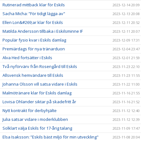
Rutinerad mittback klar för Eskils
2023-12-14 20:09
Sacha Micha: ”För tidigt lägga av"
2023-12-13 20:08
Ellen Lon&#269;ar klar för Eskils
2023-12-11 20:52
Matilda Andersson tillbaka i Eskilsminne IF
2023-12-11 20:07
Populär fysio kvar i Eskils damlag
2023-12-09 17:31
Premiärdags för nya tränarduon
2023-12-04 23:47
Alva Hed fortsätter i Eskils
2023-12-01 21:59
Två nyförvärv från Rosengård till Eskils
2023-11-23 22:10
Allsvensk hemvändare till Eskils
2023-11-23 11:55
Johanna Olsson vill satsa vidare i Eskils
2023-11-22 11:00
Malmötränare klar för Eskils damlag
2023-11-16 21:55
Lovisa Ohlander siktar på skadefritt år
2023-11-16 21:52
Nytt kontrakt för derbyhjälte
2023-11-12 12:40
Julia satsar vidare i moderklubben
2023-11-12 12:39
Solklart välja Eskils för 17-årig talang
2023-11-09 17:47
Elsa Isaksson: ”Eskils bäst miljö för min utveckling"
2023-11-08 20:04