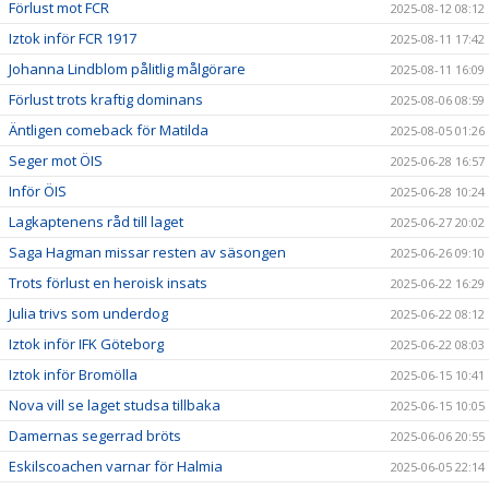
Förlust mot FCR
2025-08-12 08:12
Iztok inför FCR 1917
2025-08-11 17:42
Johanna Lindblom pålitlig målgörare
2025-08-11 16:09
Förlust trots kraftig dominans
2025-08-06 08:59
Äntligen comeback för Matilda
2025-08-05 01:26
Seger mot ÖIS
2025-06-28 16:57
Inför ÖIS
2025-06-28 10:24
Lagkaptenens råd till laget
2025-06-27 20:02
Saga Hagman missar resten av säsongen
2025-06-26 09:10
Trots förlust en heroisk insats
2025-06-22 16:29
Julia trivs som underdog
2025-06-22 08:12
Iztok inför IFK Göteborg
2025-06-22 08:03
Iztok inför Bromölla
2025-06-15 10:41
Nova vill se laget studsa tillbaka
2025-06-15 10:05
Damernas segerrad bröts
2025-06-06 20:55
Eskilscoachen varnar för Halmia
2025-06-05 22:14