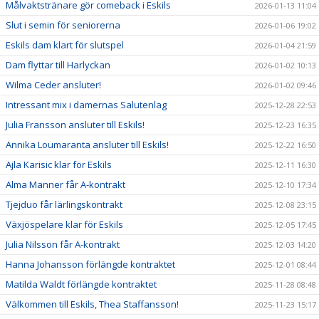
Målvaktstränare gör comeback i Eskils
2026-01-13 11:04
Slut i semin för seniorerna
2026-01-06 19:02
Eskils dam klart för slutspel
2026-01-04 21:59
Dam flyttar till Harlyckan
2026-01-02 10:13
Wilma Ceder ansluter!
2026-01-02 09:46
Intressant mix i damernas Salutenlag
2025-12-28 22:53
Julia Fransson ansluter till Eskils!
2025-12-23 16:35
Annika Loumaranta ansluter till Eskils!
2025-12-22 16:50
Ajla Karisic klar för Eskils
2025-12-11 16:30
Alma Manner får A-kontrakt
2025-12-10 17:34
Tjejduo får lärlingskontrakt
2025-12-08 23:15
Växjöspelare klar för Eskils
2025-12-05 17:45
Julia Nilsson får A-kontrakt
2025-12-03 14:20
Hanna Johansson förlängde kontraktet
2025-12-01 08:44
Matilda Waldt förlängde kontraktet
2025-11-28 08:48
Välkommen till Eskils, Thea Staffansson!
2025-11-23 15:17