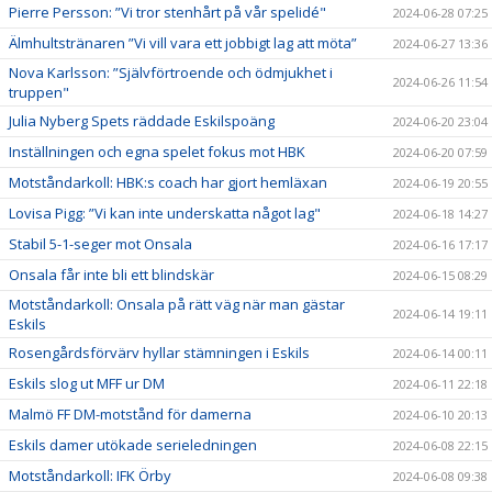
Pierre Persson: ”Vi tror stenhårt på vår spelidé"
2024-06-28 07:25
Älmhultstränaren ”Vi vill vara ett jobbigt lag att möta”
2024-06-27 13:36
Nova Karlsson: ”Självförtroende och ödmjukhet i
2024-06-26 11:54
truppen"
Julia Nyberg Spets räddade Eskilspoäng
2024-06-20 23:04
Inställningen och egna spelet fokus mot HBK
2024-06-20 07:59
Motståndarkoll: HBK:s coach har gjort hemläxan
2024-06-19 20:55
Lovisa Pigg: ”Vi kan inte underskatta något lag"
2024-06-18 14:27
Stabil 5-1-seger mot Onsala
2024-06-16 17:17
Onsala får inte bli ett blindskär
2024-06-15 08:29
Motståndarkoll: Onsala på rätt väg när man gästar
2024-06-14 19:11
Eskils
Rosengårdsförvärv hyllar stämningen i Eskils
2024-06-14 00:11
Eskils slog ut MFF ur DM
2024-06-11 22:18
Malmö FF DM-motstånd för damerna
2024-06-10 20:13
Eskils damer utökade serieledningen
2024-06-08 22:15
Motståndarkoll: IFK Örby
2024-06-08 09:38