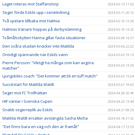
Laget roteras mot Staffanstorp
2024-05-15 11:02
Seger förde Eskils upp i serieledning
2024-05-11 20:12
Två spelare tillbaka mot Halmia
2024-05-10 13:34
Halmias tränare hoppas på derbystämning
2024-05-10 13:32
Tvåmålsskytten Hanna gillar fasta situationer
2024-05-08 16:37
Den svåra skadan knäcker inte Matilda
2024-05-06 22:22
Onödigt spännande när Eskils vann
2024-05-05 19:15
Pierre Persson: ”Viktigt ha många som kan avgöra
2024-05-03 13:36
matcher"
Ljungskiles coach: ”Det kommer att bli en tuff match"
2024-05-02 15:24
Succéstart för Matilda Waldt
2024-05-01 19:02
Seger mot FC Trollhättan
2024-04-28 20:49
HIF väntar i Svenska Cupen
2024-04-22 13:44
Snabb segerreplik av Eskils
2024-04-21 08:26
Matilda Waldt ersätter avstängda Sacha Micha
2024-04-18 21:32
”Det finns bara en väg och den är framåt"
2024-04-17 13:35
Platt fall för Eskils i derbyt