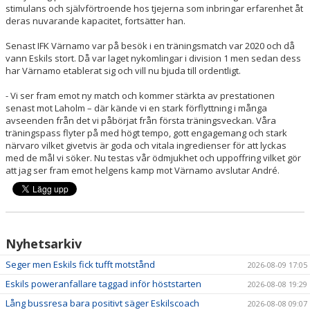
stimulans och självförtroende hos tjejerna som inbringar erfarenhet åt
deras nuvarande kapacitet, fortsätter han.
Senast IFK Värnamo var på besök i en träningsmatch var 2020 och då
vann Eskils stort. Då var laget nykomlingar i division 1 men sedan dess
har Värnamo etablerat sig och vill nu bjuda till ordentligt.
- Vi ser fram emot ny match och kommer stärkta av prestationen
senast mot Laholm – där kände vi en stark förflyttning i många
avseenden från det vi påbörjat från första träningsveckan. Våra
träningspass flyter på med högt tempo, gott engagemang och stark
närvaro vilket givetvis är goda och vitala ingredienser för att lyckas
med de mål vi söker. Nu testas vår ödmjukhet och uppoffring vilket gör
att jag ser fram emot helgens kamp mot Värnamo avslutar André.
Nyhetsarkiv
Seger men Eskils fick tufft motstånd
2026-08-09 17:05
Eskils poweranfallare taggad inför höststarten
2026-08-08 19:29
Lång bussresa bara positivt säger Eskilscoach
2026-08-08 09:07