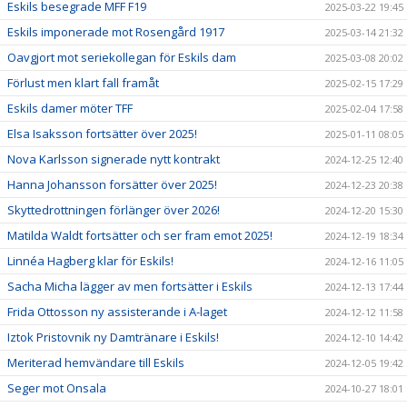
Eskils besegrade MFF F19
2025-03-22 19:45
Eskils imponerade mot Rosengård 1917
2025-03-14 21:32
Oavgjort mot seriekollegan för Eskils dam
2025-03-08 20:02
Förlust men klart fall framåt
2025-02-15 17:29
Eskils damer möter TFF
2025-02-04 17:58
Elsa Isaksson fortsätter över 2025!
2025-01-11 08:05
Nova Karlsson signerade nytt kontrakt
2024-12-25 12:40
Hanna Johansson forsätter över 2025!
2024-12-23 20:38
Skyttedrottningen förlänger över 2026!
2024-12-20 15:30
Matilda Waldt fortsätter och ser fram emot 2025!
2024-12-19 18:34
Linnéa Hagberg klar för Eskils!
2024-12-16 11:05
Sacha Micha lägger av men fortsätter i Eskils
2024-12-13 17:44
Frida Ottosson ny assisterande i A-laget
2024-12-12 11:58
Iztok Pristovnik ny Damtränare i Eskils!
2024-12-10 14:42
Meriterad hemvändare till Eskils
2024-12-05 19:42
Seger mot Onsala
2024-10-27 18:01