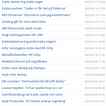
Eskils damer tog stabil seger
2025-05-17 16:54
Eskilscoachen: "Gäller vi får fart på fötterna"
2025-05-16 17:25
MFF-förvärvet: "Det känns som jag kommit hem"
2025-05-16 17:24
Qviding går för vinst mot Eskils
2025-05-16 17:22
DM-förlust trots stark insats
2025-05-14 22:54
Ungt Eskilslag möter HIF i DM
2025-05-13 13:49
Eskilsdamerna tog andra raka segern
2025-05-11 16:46
Inför söndagens möte med IFK Örby
2025-05-10 22:03
Motståndarkollen: IFK Örby
2025-05-10 21:59
Matilda Eriksson på väg tillbaka
2025-05-08 11:18
Eskils vann derbyt på Olympia
2025-05-04 17:55
Iztok inför derbyt
2025-05-04 08:09
HIF-coachen: "Det kommer bli ett tufft derby"
2025-05-02 12:01
Louise Hayden: "Vi har spelat ihop oss nu"
2025-05-02 08:49
Scenförändring när Eskils vände och vann
2025-04-26 16:51
Iztok Pristovnik: "En förlust ändrar ingenting"
2025-04-26 07:41