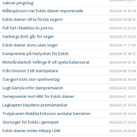
saknar pingislag
Målexplosion när Eskils damer imponerade
2026-04-19 18:14
Eskils damer vill ta första segern
2026-04-18 08:10
Full fart i Matildas liv just nu
2026-04-15 21:25
Varbergs BoIS går för seger
2026-04-15 15:25
Eskils damer ännu utan seger
2026-04-11 17:43
Dampremiär på Harlyckan för Eskils
2026-04-10 18:12
Motståndarkoll: Vellinge IF vill spela balanserat
2026-04-09 22:18
Från Division 3 till startspelare
2026-04-08 13:44
Oavgjort trots stor spelövertag
2026-04-03 18:34
Lugn känsla inför dampremiären
2026-04-02 14:23
Seriepremiär mot HBK för Eskils damer
2026-04-01 16:11
Lagkapten Haydens premiärtankar
2026-03-31 16:15
Trotjänaren Matilda Eriksson avslutar karriären
2026-03-30 16:33
Storseger för Eskils i genrepet
2026-03-27 23:06
Eskils damer möter Hittarp i DM
2026-03-26 20:43