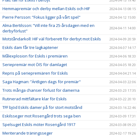
2024-04-13 19:40
Hemmapremiär och derby mellan Eskils och HIF
2024-04-13 08:15
Pierre Persson: ”Fokus ligger på vårt spel"
2024-04-12 15:00
Alma Bertilsson: ”Vill inte fira 25-årsdagen med en
2024-04-11 14:00
derbyförlust"
Motståndarkoll: HIF väl förberett för derbyt mot Eskils
2024-04-09 20:59
Eskils dam får tre lagkaptener
2024-04-07 14:17
Målexplosion för Eskils i premiären
2024-04-06 18:33
Seriepremiär mot ÖIS för damlaget
2024-04-05 18:20
Repris på seriepremiären för Eskils
2024-04-04 21:14
Saga Hagman: ”Äntligen dags för premiär"
2024-04-03 22:06
Trots många chanser förlust för damerna
2024-03-23 17:35
Rutinerad mittfältare klar för Eskils
2024-03-22 20:10
TFF bjöd Eskils damer på för stort motstånd
2024-03-16 22:46
Eskilsseger mot Rosengård trots sega ben
2024-03-09 17:31
Spelsuget Eskils möter Rosengård 1917
2024-03-08 09:23
Meriterande träningsseger
2024-02-17 19:26