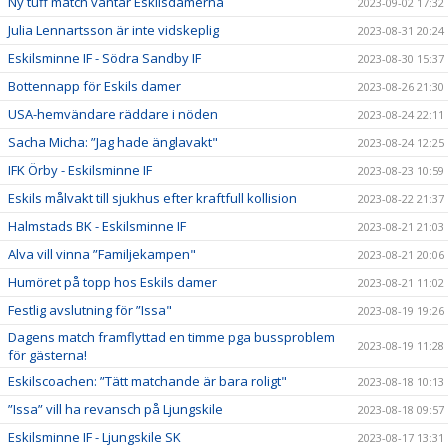
Ny tuff match väntar Eskilsdamerna
2023-09-02 17:32
Julia Lennartsson är inte vidskeplig
2023-08-31 20:24
Eskilsminne IF - Södra Sandby IF
2023-08-30 15:37
Bottennapp för Eskils damer
2023-08-26 21:30
USA-hemvändare räddare i nöden
2023-08-24 22:11
Sacha Micha: ”Jag hade änglavakt"
2023-08-24 12:25
IFK Örby - Eskilsminne IF
2023-08-23 10:59
Eskils målvakt till sjukhus efter kraftfull kollision
2023-08-22 21:37
Halmstads BK - Eskilsminne IF
2023-08-21 21:03
Alva vill vinna ”Familjekampen"
2023-08-21 20:06
Humöret på topp hos Eskils damer
2023-08-21 11:02
Festlig avslutning för ”Issa"
2023-08-19 19:26
Dagens match framflyttad en timme pga bussproblem
2023-08-19 11:28
för gästerna!
Eskilscoachen: ”Tätt matchande är bara roligt"
2023-08-18 10:13
”Issa” vill ha revansch på Ljungskile
2023-08-18 09:57
Eskilsminne IF - Ljungskile SK
2023-08-17 13:31