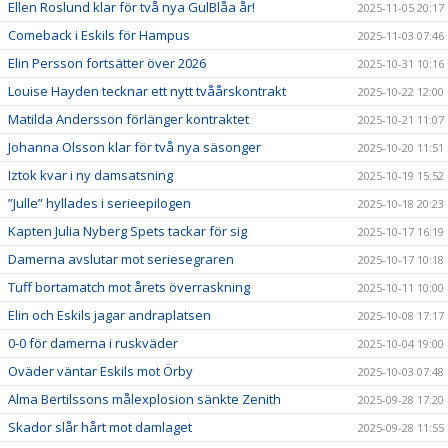
Ellen Roslund klar för två nya GulBlåa år!
2025-11-05 20:17
Comeback i Eskils för Hampus
2025-11-03 07:46
Elin Persson fortsätter över 2026
2025-10-31 10:16
Louise Hayden tecknar ett nytt tvåårskontrakt
2025-10-22 12:00
Matilda Andersson förlänger kontraktet
2025-10-21 11:07
Johanna Olsson klar för två nya säsonger
2025-10-20 11:51
Iztok kvar i ny damsatsning
2025-10-19 15:52
”Julle” hyllades i serieepilogen
2025-10-18 20:23
Kapten Julia Nyberg Spets tackar för sig
2025-10-17 16:19
Damerna avslutar mot seriesegraren
2025-10-17 10:18
Tuff bortamatch mot årets överraskning
2025-10-11 10:00
Elin och Eskils jagar andraplatsen
2025-10-08 17:17
0-0 för damerna i ruskväder
2025-10-04 19:00
Oväder väntar Eskils mot Örby
2025-10-03 07:48
Alma Bertilssons målexplosion sänkte Zenith
2025-09-28 17:20
Skador slår hårt mot damlaget
2025-09-28 11:55