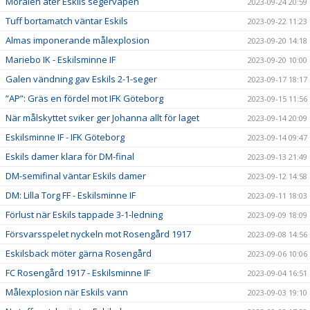
Moralen åter Eskils segervapen
2023-09-24 20:59
Tuff bortamatch väntar Eskils
2023-09-22 11:23
Almas imponerande målexplosion
2023-09-20 14:18
Mariebo IK - Eskilsminne IF
2023-09-20 10:00
Galen vändning gav Eskils 2-1-seger
2023-09-17 18:17
”AP”: Gräs en fördel mot IFK Göteborg
2023-09-15 11:56
När målskyttet sviker ger Johanna allt för laget
2023-09-14 20:09
Eskilsminne IF - IFK Göteborg
2023-09-14 09:47
Eskils damer klara för DM-final
2023-09-13 21:49
DM-semifinal väntar Eskils damer
2023-09-12 14:58
DM: Lilla Torg FF - Eskilsminne IF
2023-09-11 18:03
Förlust när Eskils tappade 3-1-ledning
2023-09-09 18:09
Försvarsspelet nyckeln mot Rosengård 1917
2023-09-08 14:56
Eskilsback möter gärna Rosengård
2023-09-06 10:06
FC Rosengård 1917 - Eskilsminne IF
2023-09-04 16:51
Målexplosion när Eskils vann
2023-09-03 19:10