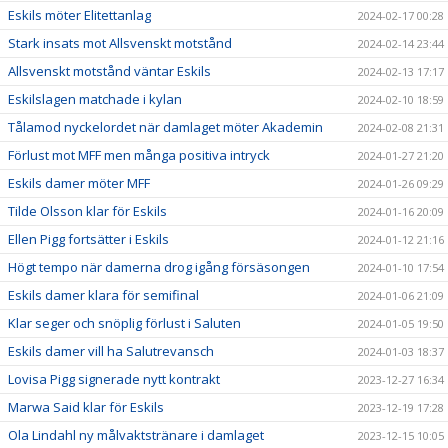
Eskils möter Elitettanlag
2024-02-17 00:28
Stark insats mot Allsvenskt motstånd
2024-02-14 23:44
Allsvenskt motstånd väntar Eskils
2024-02-13 17:17
Eskilslagen matchade i kylan
2024-02-10 18:59
Tålamod nyckelordet när damlaget möter Akademin
2024-02-08 21:31
Förlust mot MFF men många positiva intryck
2024-01-27 21:20
Eskils damer möter MFF
2024-01-26 09:29
Tilde Olsson klar för Eskils
2024-01-16 20:09
Ellen Pigg fortsätter i Eskils
2024-01-12 21:16
Högt tempo när damerna drog igång försäsongen
2024-01-10 17:54
Eskils damer klara för semifinal
2024-01-06 21:09
Klar seger och snöplig förlust i Saluten
2024-01-05 19:50
Eskils damer vill ha Salutrevansch
2024-01-03 18:37
Lovisa Pigg signerade nytt kontrakt
2023-12-27 16:34
Marwa Said klar för Eskils
2023-12-19 17:28
Ola Lindahl ny målvaktstränare i damlaget
2023-12-15 10:05