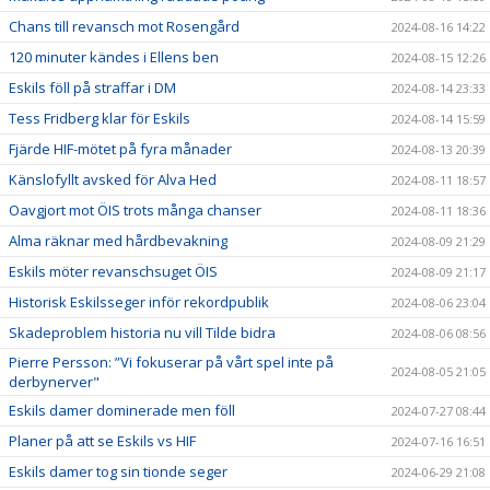
Chans till revansch mot Rosengård
2024-08-16 14:22
120 minuter kändes i Ellens ben
2024-08-15 12:26
Eskils föll på straffar i DM
2024-08-14 23:33
Tess Fridberg klar för Eskils
2024-08-14 15:59
Fjärde HIF-mötet på fyra månader
2024-08-13 20:39
Känslofyllt avsked för Alva Hed
2024-08-11 18:57
Oavgjort mot ÖIS trots många chanser
2024-08-11 18:36
Alma räknar med hårdbevakning
2024-08-09 21:29
Eskils möter revanschsuget ÖIS
2024-08-09 21:17
Historisk Eskilsseger inför rekordpublik
2024-08-06 23:04
Skadeproblem historia nu vill Tilde bidra
2024-08-06 08:56
Pierre Persson: ”Vi fokuserar på vårt spel inte på
2024-08-05 21:05
derbynerver"
Eskils damer dominerade men föll
2024-07-27 08:44
Planer på att se Eskils vs HIF
2024-07-16 16:51
Eskils damer tog sin tionde seger
2024-06-29 21:08