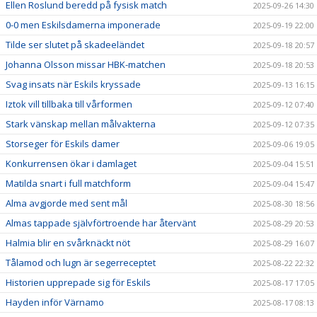
Ellen Roslund beredd på fysisk match
2025-09-26 14:30
0-0 men Eskilsdamerna imponerade
2025-09-19 22:00
Tilde ser slutet på skadeeländet
2025-09-18 20:57
Johanna Olsson missar HBK-matchen
2025-09-18 20:53
Svag insats när Eskils kryssade
2025-09-13 16:15
Iztok vill tillbaka till vårformen
2025-09-12 07:40
Stark vänskap mellan målvakterna
2025-09-12 07:35
Storseger för Eskils damer
2025-09-06 19:05
Konkurrensen ökar i damlaget
2025-09-04 15:51
Matilda snart i full matchform
2025-09-04 15:47
Alma avgjorde med sent mål
2025-08-30 18:56
Almas tappade självförtroende har återvänt
2025-08-29 20:53
Halmia blir en svårknäckt nöt
2025-08-29 16:07
Tålamod och lugn är segerreceptet
2025-08-22 22:32
Historien upprepade sig för Eskils
2025-08-17 17:05
Hayden inför Värnamo
2025-08-17 08:13