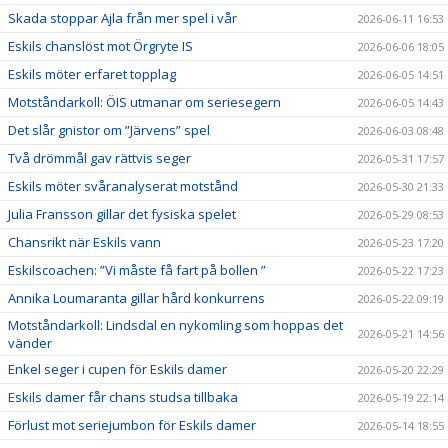
Skada stoppar Ajla från mer spel i vår
2026-06-11 16:53
Eskils chanslöst mot Örgryte IS
2026-06-06 18:05
Eskils möter erfaret topplag
2026-06-05 14:51
Motståndarkoll: ÖIS utmanar om seriesegern
2026-06-05 14:43
Det slår gnistor om ”Järvens” spel
2026-06-03 08:48
Två drömmål gav rättvis seger
2026-05-31 17:57
Eskils möter svåranalyserat motstånd
2026-05-30 21:33
Julia Fransson gillar det fysiska spelet
2026-05-29 08:53
Chansrikt när Eskils vann
2026-05-23 17:20
Eskilscoachen: ”Vi måste få fart på bollen ”
2026-05-22 17:23
Annika Loumaranta gillar hård konkurrens
2026-05-22 09:19
Motståndarkoll: Lindsdal en nykomling som hoppas det
2026-05-21 14:56
vänder
Enkel seger i cupen för Eskils damer
2026-05-20 22:29
Eskils damer får chans studsa tillbaka
2026-05-19 22:14
Förlust mot seriejumbon för Eskils damer
2026-05-14 18:55