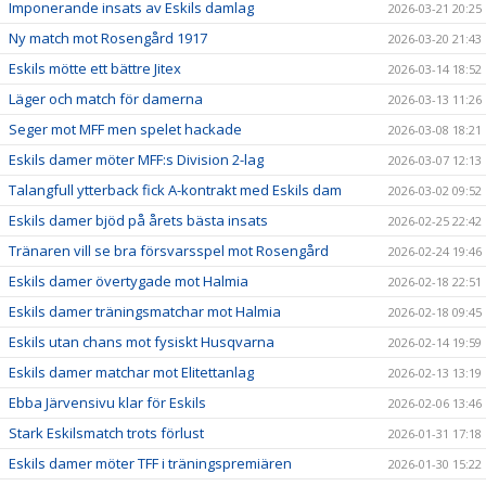
Imponerande insats av Eskils damlag
2026-03-21 20:25
Ny match mot Rosengård 1917
2026-03-20 21:43
Eskils mötte ett bättre Jitex
2026-03-14 18:52
Läger och match för damerna
2026-03-13 11:26
Seger mot MFF men spelet hackade
2026-03-08 18:21
Eskils damer möter MFF:s Division 2-lag
2026-03-07 12:13
Talangfull ytterback fick A-kontrakt med Eskils dam
2026-03-02 09:52
Eskils damer bjöd på årets bästa insats
2026-02-25 22:42
Tränaren vill se bra försvarsspel mot Rosengård
2026-02-24 19:46
Eskils damer övertygade mot Halmia
2026-02-18 22:51
Eskils damer träningsmatchar mot Halmia
2026-02-18 09:45
Eskils utan chans mot fysiskt Husqvarna
2026-02-14 19:59
Eskils damer matchar mot Elitettanlag
2026-02-13 13:19
Ebba Järvensivu klar för Eskils
2026-02-06 13:46
Stark Eskilsmatch trots förlust
2026-01-31 17:18
Eskils damer möter TFF i träningspremiären
2026-01-30 15:22