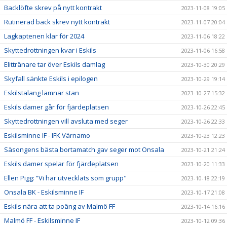
Backlöfte skrev på nytt kontrakt
2023-11-08 19:05
Rutinerad back skrev nytt kontrakt
2023-11-07 20:04
Lagkaptenen klar för 2024
2023-11-06 18:22
Skyttedrottningen kvar i Eskils
2023-11-06 16:58
Elittränare tar över Eskils damlag
2023-10-30 20:29
Skyfall sänkte Eskils i epilogen
2023-10-29 19:14
Eskilstalang lämnar stan
2023-10-27 15:32
Eskils damer går för fjärdeplatsen
2023-10-26 22:45
Skyttedrottningen vill avsluta med seger
2023-10-26 22:33
Eskilsminne IF - IFK Värnamo
2023-10-23 12:23
Säsongens bästa bortamatch gav seger mot Onsala
2023-10-21 21:24
Eskils damer spelar för fjärdeplatsen
2023-10-20 11:33
Ellen Pigg: ”Vi har utvecklats som grupp"
2023-10-18 22:19
Onsala BK - Eskilsminne IF
2023-10-17 21:08
Eskils nära att ta poäng av Malmö FF
2023-10-14 16:16
Malmö FF - Eskilsminne IF
2023-10-12 09:36