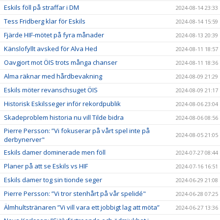
Eskils föll på straffar i DM
2024-08-14 23:33
Tess Fridberg klar för Eskils
2024-08-14 15:59
Fjärde HIF-mötet på fyra månader
2024-08-13 20:39
Känslofyllt avsked för Alva Hed
2024-08-11 18:57
Oavgjort mot ÖIS trots många chanser
2024-08-11 18:36
Alma räknar med hårdbevakning
2024-08-09 21:29
Eskils möter revanschsuget ÖIS
2024-08-09 21:17
Historisk Eskilsseger inför rekordpublik
2024-08-06 23:04
Skadeproblem historia nu vill Tilde bidra
2024-08-06 08:56
Pierre Persson: ”Vi fokuserar på vårt spel inte på
2024-08-05 21:05
derbynerver"
Eskils damer dominerade men föll
2024-07-27 08:44
Planer på att se Eskils vs HIF
2024-07-16 16:51
Eskils damer tog sin tionde seger
2024-06-29 21:08
Pierre Persson: ”Vi tror stenhårt på vår spelidé"
2024-06-28 07:25
Älmhultstränaren ”Vi vill vara ett jobbigt lag att möta”
2024-06-27 13:36