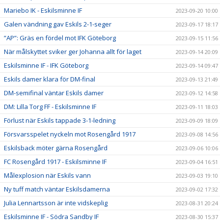
Mariebo IK - Eskilsminne IF
2023-09-20 10:00
Galen vändning gav Eskils 2-1-seger
2023-09-17 18:17
”AP”: Gräs en fördel mot IFK Göteborg
2023-09-15 11:56
När målskyttet sviker ger Johanna allt för laget
2023-09-14 20:09
Eskilsminne IF - IFK Göteborg
2023-09-14 09:47
Eskils damer klara för DM-final
2023-09-13 21:49
DM-semifinal väntar Eskils damer
2023-09-12 14:58
DM: Lilla Torg FF - Eskilsminne IF
2023-09-11 18:03
Förlust när Eskils tappade 3-1-ledning
2023-09-09 18:09
Försvarsspelet nyckeln mot Rosengård 1917
2023-09-08 14:56
Eskilsback möter gärna Rosengård
2023-09-06 10:06
FC Rosengård 1917 - Eskilsminne IF
2023-09-04 16:51
Målexplosion när Eskils vann
2023-09-03 19:10
Ny tuff match väntar Eskilsdamerna
2023-09-02 17:32
Julia Lennartsson är inte vidskeplig
2023-08-31 20:24
Eskilsminne IF - Södra Sandby IF
2023-08-30 15:37