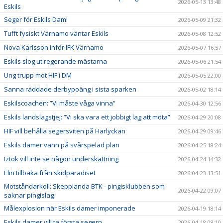
2026-05-13 13:48
Eskils
Seger för Eskils Dam!
2026-05-09 21:32
Tufft fysiskt Värnamo väntar Eskils
2026-05-08 12:52
Nova Karlsson inför IFK Värnamo
2026-05-07 16:57
Eskils slog ut regerande mästarna
2026-05-06 21:54
Ung trupp mot HIF i DM
2026-05-05 22:00
Sanna räddade derbypoäng i sista sparken
2026-05-02 18:14
Eskilscoachen: ”Vi måste våga vinna”
2026-04-30 12:56
Eskils landslagstjej: ”Vi ska vara ett jobbigt lag att möta”
2026-04-29 20:08
HIF vill behålla segersviten på Harlyckan
2026-04-29 09:46
Eskils damer vann på svårspelad plan
2026-04-25 18:24
Iztok vill inte se någon underskattning
2026-04-24 14:32
Elin tillbaka från skidparadiset
2026-04-23 13:51
Motståndarkoll: Skepplanda BTK - pingisklubben som
2026-04-22 09:07
saknar pingislag
Målexplosion när Eskils damer imponerade
2026-04-19 18:14
Eskils damer vill ta första segern
2026-04-18 08:10