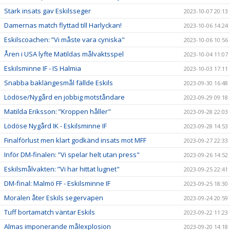
Stark insats gav Eskilsseger
2023-10-07 20:13
Damernas match flyttad till Harlyckan!
2023-10-06 14:24
Eskilscoachen: ”Vi måste vara cyniska"
2023-10-06 10:56
Åren i USA lyfte Matildas målvaktsspel
2023-10-04 11:07
Eskilsminne IF - IS Halmia
2023-10-03 17:11
Snabba baklängesmål fällde Eskils
2023-09-30 16:48
Lödöse/Nygård en jobbig motståndare
2023-09-29 09:18
Matilda Eriksson: ”Kroppen håller"
2023-09-28 22:03
Lödöse Nygård IK - Eskilsminne IF
2023-09-28 14:53
Finalförlust men klart godkänd insats mot MFF
2023-09-27 22:33
Inför DM-finalen: ”Vi spelar helt utan press"
2023-09-26 14:52
Eskilsmålvakten: ”Vi har hittat lugnet"
2023-09-25 22:41
DM-final: Malmö FF - Eskilsminne IF
2023-09-25 18:30
Moralen åter Eskils segervapen
2023-09-24 20:59
Tuff bortamatch väntar Eskils
2023-09-22 11:23
Almas imponerande målexplosion
2023-09-20 14:18