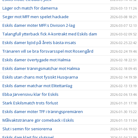
Läger och match för damerna
2026-03-13 11:26
Seger mot MFF men spelet hackade
2026-03-08 18:21
Eskils damer möter MFF:s Division 2-lag
2026-03-07 12:13
Talangfull ytterback fick A-kontrakt med Eskils dam
2026-03-02 09:52
Eskils damer bjöd på årets bästa insats
2026-02-25 22:42
Tränaren vill se bra försvarsspel mot Rosengård
2026-02-24 19:46
Eskils damer övertygade mot Halmia
2026-02-18 22:51
Eskils damer träningsmatchar mot Halmia
2026-02-18 09:45
Eskils utan chans mot fysiskt Husqvarna
2026-02-14 19:59
Eskils damer matchar mot Elitettanlag
2026-02-13 13:19
Ebba Järvensivu klar för Eskils
2026-02-06 13:46
Stark Eskilsmatch trots förlust
2026-01-31 17:18
Eskils damer möter TFF i träningspremiären
2026-01-30 15:22
Målvaktstränare gör comeback i Eskils
2026-01-13 11:04
Slut i semin för seniorerna
2026-01-06 19:02
Eskils dam klart för slutspel
2026-01-04 21:59