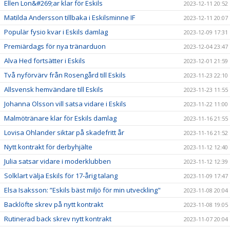
Ellen Lon&#269;ar klar för Eskils
2023-12-11 20:52
Matilda Andersson tillbaka i Eskilsminne IF
2023-12-11 20:07
Populär fysio kvar i Eskils damlag
2023-12-09 17:31
Premiärdags för nya tränarduon
2023-12-04 23:47
Alva Hed fortsätter i Eskils
2023-12-01 21:59
Två nyförvärv från Rosengård till Eskils
2023-11-23 22:10
Allsvensk hemvändare till Eskils
2023-11-23 11:55
Johanna Olsson vill satsa vidare i Eskils
2023-11-22 11:00
Malmötränare klar för Eskils damlag
2023-11-16 21:55
Lovisa Ohlander siktar på skadefritt år
2023-11-16 21:52
Nytt kontrakt för derbyhjälte
2023-11-12 12:40
Julia satsar vidare i moderklubben
2023-11-12 12:39
Solklart välja Eskils för 17-årig talang
2023-11-09 17:47
Elsa Isaksson: ”Eskils bäst miljö för min utveckling"
2023-11-08 20:04
Backlöfte skrev på nytt kontrakt
2023-11-08 19:05
Rutinerad back skrev nytt kontrakt
2023-11-07 20:04