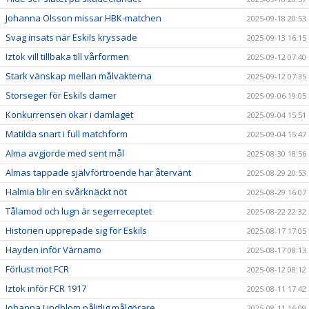
Johanna Olsson missar HBK-matchen
2025-09-18 20:53
Svag insats när Eskils kryssade
2025-09-13 16:15
Iztok vill tillbaka till vårformen
2025-09-12 07:40
Stark vänskap mellan målvakterna
2025-09-12 07:35
Storseger för Eskils damer
2025-09-06 19:05
Konkurrensen ökar i damlaget
2025-09-04 15:51
Matilda snart i full matchform
2025-09-04 15:47
Alma avgjorde med sent mål
2025-08-30 18:56
Almas tappade självförtroende har återvänt
2025-08-29 20:53
Halmia blir en svårknäckt nöt
2025-08-29 16:07
Tålamod och lugn är segerreceptet
2025-08-22 22:32
Historien upprepade sig för Eskils
2025-08-17 17:05
Hayden inför Värnamo
2025-08-17 08:13
Förlust mot FCR
2025-08-12 08:12
Iztok inför FCR 1917
2025-08-11 17:42
Johanna Lindblom pålitlig målgörare
2025-08-11 16:09