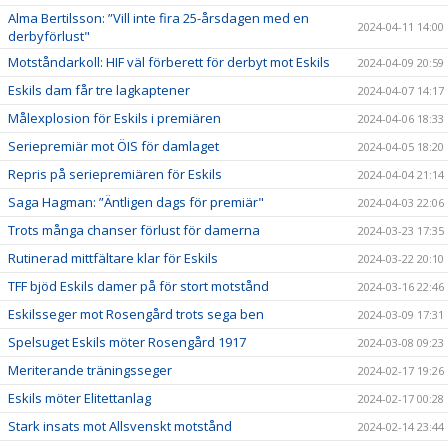
Alma Bertilsson: ”Vill inte fira 25-årsdagen med en
2024-04-11 14:00
derbyförlust"
Motståndarkoll: HIF väl förberett för derbyt mot Eskils
2024-04-09 20:59
Eskils dam får tre lagkaptener
2024-04-07 14:17
Målexplosion för Eskils i premiären
2024-04-06 18:33
Seriepremiär mot ÖIS för damlaget
2024-04-05 18:20
Repris på seriepremiären för Eskils
2024-04-04 21:14
Saga Hagman: ”Äntligen dags för premiär"
2024-04-03 22:06
Trots många chanser förlust för damerna
2024-03-23 17:35
Rutinerad mittfältare klar för Eskils
2024-03-22 20:10
TFF bjöd Eskils damer på för stort motstånd
2024-03-16 22:46
Eskilsseger mot Rosengård trots sega ben
2024-03-09 17:31
Spelsuget Eskils möter Rosengård 1917
2024-03-08 09:23
Meriterande träningsseger
2024-02-17 19:26
Eskils möter Elitettanlag
2024-02-17 00:28
Stark insats mot Allsvenskt motstånd
2024-02-14 23:44