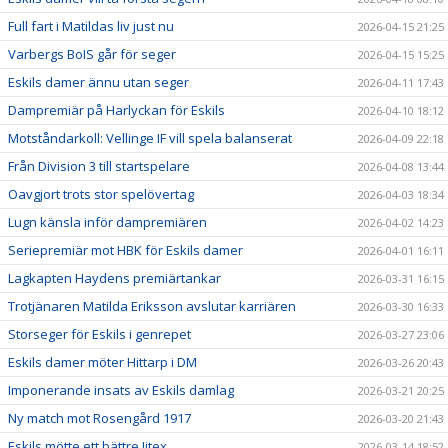
Full fart i Matildas liv just nu
2026-04-15 21:25
Varbergs BoIS går för seger
2026-04-15 15:25
Eskils damer ännu utan seger
2026-04-11 17:43
Dampremiär på Harlyckan för Eskils
2026-04-10 18:12
Motståndarkoll: Vellinge IF vill spela balanserat
2026-04-09 22:18
Från Division 3 till startspelare
2026-04-08 13:44
Oavgjort trots stor spelövertag
2026-04-03 18:34
Lugn känsla inför dampremiären
2026-04-02 14:23
Seriepremiär mot HBK för Eskils damer
2026-04-01 16:11
Lagkapten Haydens premiärtankar
2026-03-31 16:15
Trotjänaren Matilda Eriksson avslutar karriären
2026-03-30 16:33
Storseger för Eskils i genrepet
2026-03-27 23:06
Eskils damer möter Hittarp i DM
2026-03-26 20:43
Imponerande insats av Eskils damlag
2026-03-21 20:25
Ny match mot Rosengård 1917
2026-03-20 21:43
Eskils mötte ett bättre Jitex
2026-03-14 18:52