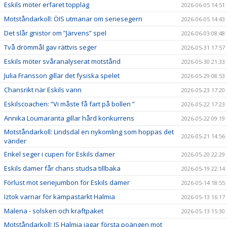
Eskils möter erfaret topplag
2026-06-05 14:51
Motståndarkoll: ÖIS utmanar om seriesegern
2026-06-05 14:43
Det slår gnistor om ”Järvens” spel
2026-06-03 08:48
Två drömmål gav rättvis seger
2026-05-31 17:57
Eskils möter svåranalyserat motstånd
2026-05-30 21:33
Julia Fransson gillar det fysiska spelet
2026-05-29 08:53
Chansrikt när Eskils vann
2026-05-23 17:20
Eskilscoachen: ”Vi måste få fart på bollen ”
2026-05-22 17:23
Annika Loumaranta gillar hård konkurrens
2026-05-22 09:19
Motståndarkoll: Lindsdal en nykomling som hoppas det
2026-05-21 14:56
vänder
Enkel seger i cupen för Eskils damer
2026-05-20 22:29
Eskils damer får chans studsa tillbaka
2026-05-19 22:14
Förlust mot seriejumbon för Eskils damer
2026-05-14 18:55
Iztok varnar för kämpastarkt Halmia
2026-05-13 16:17
Malena - solsken och kraftpaket
2026-05-13 15:30
Motståndarkoll: IS Halmia jagar första poängen mot