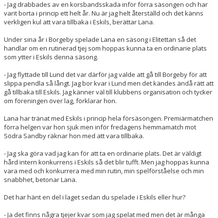
- Jag drabbades av en korsbandsskada inför förra säsongen och har
varit borta i princip ett helt år. Nu är jag helt återställd och det känns
verkligen kul att vara tillbaka i Eskils, berättar Lana.
Under sina år i Borgeby spelade Lana en säsong i Elitettan så det
handlar om en rutinerad tjej som hoppas kunna ta en ordinarie plats
som ytter i Eskils denna säsong.
- Jag flyttade till Lund det var därför jag valde att gå till Borgeby för att
slippa pendla så långt. Jag bor kvar i Lund men det kändes ändå rätt att
gå tillbaka till Eskils. Jag känner väl till klubbens organisation och tycker
om föreningen över lag, förklarar hon.
Lana har tränat med Eskils i princip hela försäsongen. Premiärmatchen
förra helgen var hon sjuk men inför fredagens hemmamatch mot
Södra Sandby räknar hon med att vara tillbaka.
- Jag ska göra vad jag kan för att ta en ordinarie plats. Det är väldigt
hård intern konkurrens i Eskils så det blir tufft. Men jag hoppas kunna
vara med och konkurrera med min rutin, min spelförståelse och min
snabbhet, betonar Lana.
Det har hänt en del i laget sedan du spelade i Eskils eller hur?
- Ja det finns några tjejer kvar som jag spelat med men det är många