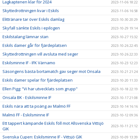
Lagkaptenen klar för 2024
2023-11-06 18:22
Skyttedrottningen kvar i Eskils
2023-11-06 16:58
Elittränare tar över Eskils damlag
2023-10-30 20:29
Skyfall sänkte Eskils i epilogen
2023-10-29 19:14
Eskilstalang lämnar stan
2023-10-27 15:32
Eskils damer går för fjärdeplatsen
2023-10-26 22:45
Skyttedrottningen vill avsluta med seger
2023-10-26 22:33
Eskilsminne IF - IFK Värnamo
2023-10-23 12:23
Säsongens bästa bortamatch gav seger mot Onsala
2023-10-21 21:24
Eskils damer spelar för fjärdeplatsen
2023-10-20 11:33
Ellen Pigg: ”Vi har utvecklats som grupp"
2023-10-18 22:19
Onsala BK - Eskilsminne IF
2023-10-17 21:08
Eskils nära att ta poäng av Malmö FF
2023-10-14 16:16
Malmö FF - Eskilsminne IF
2023-10-12 09:36
Ett tappert kämpande Eskils föll mot Allsvenska Vittsjö
2023-10-11 21:12
GIK
Svenska Cupen: Eskilsminne IF - Vittsjö GIK
2023-10-09 13:39