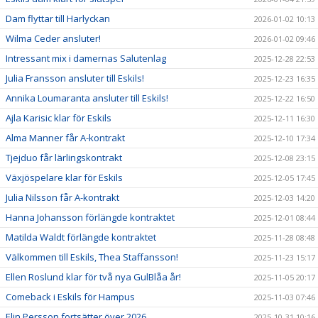
Dam flyttar till Harlyckan
2026-01-02 10:13
Wilma Ceder ansluter!
2026-01-02 09:46
Intressant mix i damernas Salutenlag
2025-12-28 22:53
Julia Fransson ansluter till Eskils!
2025-12-23 16:35
Annika Loumaranta ansluter till Eskils!
2025-12-22 16:50
Ajla Karisic klar för Eskils
2025-12-11 16:30
Alma Manner får A-kontrakt
2025-12-10 17:34
Tjejduo får lärlingskontrakt
2025-12-08 23:15
Växjöspelare klar för Eskils
2025-12-05 17:45
Julia Nilsson får A-kontrakt
2025-12-03 14:20
Hanna Johansson förlängde kontraktet
2025-12-01 08:44
Matilda Waldt förlängde kontraktet
2025-11-28 08:48
Välkommen till Eskils, Thea Staffansson!
2025-11-23 15:17
Ellen Roslund klar för två nya GulBlåa år!
2025-11-05 20:17
Comeback i Eskils för Hampus
2025-11-03 07:46
Elin Persson fortsätter över 2026
2025-10-31 10:16