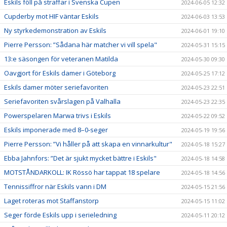
Eskils föll på straffar i Svenska Cupen
2024-06-05 12:32
Cupderby mot HIF väntar Eskils
2024-06-03 13:53
Ny styrkedemonstration av Eskils
2024-06-01 19:10
Pierre Persson: ”Sådana här matcher vi vill spela"
2024-05-31 15:15
13:e säsongen för veteranen Matilda
2024-05-30 09:30
Oavgjort för Eskils damer i Göteborg
2024-05-25 17:12
Eskils damer möter seriefavoriten
2024-05-23 22:51
Seriefavoriten svårslagen på Valhalla
2024-05-23 22:35
Powerspelaren Marwa trivs i Eskils
2024-05-22 09:52
Eskils imponerade med 8–0-seger
2024-05-19 19:56
Pierre Persson: ”Vi håller på att skapa en vinnarkultur"
2024-05-18 15:27
Ebba Jahnfors: ”Det är sjukt mycket bättre i Eskils"
2024-05-18 14:58
MOTSTÅNDARKOLL: IK Rössö har tappat 18 spelare
2024-05-18 14:56
Tennissiffror när Eskils vann i DM
2024-05-15 21:56
Laget roteras mot Staffanstorp
2024-05-15 11:02
Seger förde Eskils upp i serieledning
2024-05-11 20:12