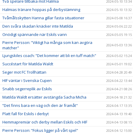
Två spelare tillbaka mot Halmia
2024-05-10 13:34
Halmias tränare hoppas på derbystämning
2024-05-10 13:32
Tvåmålsskytten Hanna gillar fasta situationer
2024-05-08 16:37
Den svåra skadan knäcker inte Matilda
2024-05-06 22:22
Onödigt spännande när Eskils vann
2024-05-05 19:15
Pierre Persson: ”Viktigt ha många som kan avgöra
2024-05-03 13:36
matcher"
Ljungskiles coach: ”Det kommer att bli en tuff match"
2024-05-02 15:24
Succéstart för Matilda Waldt
2024-05-01 19:02
Seger mot FC Trollhättan
2024-04-28 20:49
HIF väntar i Svenska Cupen
2024-04-22 13:44
Snabb segerreplik av Eskils
2024-04-21 08:26
Matilda Waldt ersätter avstängda Sacha Micha
2024-04-18 21:32
”Det finns bara en väg och den är framåt"
2024-04-17 13:35
Platt fall för Eskils i derbyt
2024-04-13 19:40
Hemmapremiär och derby mellan Eskils och HIF
2024-04-13 08:15
Pierre Persson: ”Fokus ligger på vårt spel"
2024-04-12 15:00