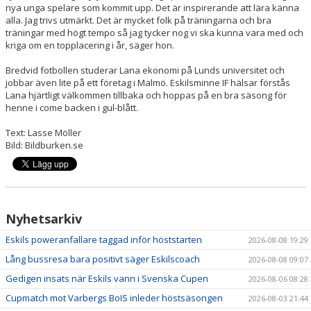
nya unga spelare som kommit upp. Det är inspirerande att lära känna
alla. Jag trivs utmärkt. Det är mycket folk på träningarna och bra
träningar med högt tempo så jag tycker nog vi ska kunna vara med och
kriga om en topplacering i år, säger hon.
Bredvid fotbollen studerar Lana ekonomi på Lunds universitet och
jobbar även lite på ett företag i Malmö. Eskilsminne IF hälsar förstås
Lana hjärtligt välkommen tillbaka och hoppas på en bra säsong för
henne i come backen i gul-blått.
Text: Lasse Möller
Bild: Bildburken.se
Nyhetsarkiv
Eskils poweranfallare taggad inför höststarten
2026-08-08 19:29
Lång bussresa bara positivt säger Eskilscoach
2026-08-08 09:07
Gedigen insats när Eskils vann i Svenska Cupen
2026-08-06 08:28
Cupmatch mot Varbergs BoIS inleder höstsäsongen
2026-08-03 21:44