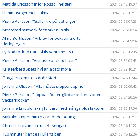
Matilda Eriksson inför Rössö i helgen!
2024-09-12 19:07
Hemmaseger mot Halmia
2024-09-08 16:53
Pierre Persson: ”Gäller tro på det vi gör"
2024-09-06 07:29
Meriterad mittback förstärker Eskils
2024-09-05 20:56
Alma Bertilsson: ”Vi blev för bekväma efter
2024-09-05 09:56
derbysegern"
Lyckad rockad när Eskils vann med 5-0
2024-09-01 17:05
Pierre Persson: ”Vi måste back to basic"
2024-08-30 07:43
Julia Nyberg Spets hyllar lagets moral
2024-08-29 10:21
Oavgjort igen trots drömstart
2024-08-25 16:44
Johanna Olsson: ”Alla måste steppa upp nu"
2024-08-22 09:42
Pierre Persson: ”Hoppas Rosengårdsmatchen var en
2024-08-21 20:56
väckarklocka"
Johanna Lindblom - nyförvärv med många plusfaktorer
2024-08-20 17:36
Makalös upphämtning räddade poäng
2024-08-18 15:50
Chans till revansch mot Rosengård
2024-08-16 14:22
120 minuter kändes i Ellens ben
2024-08-15 12:26