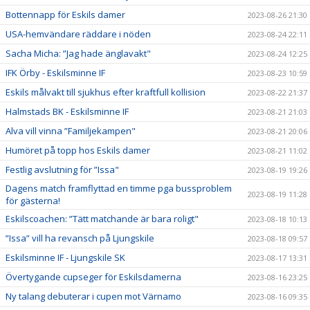
Bottennapp för Eskils damer
2023-08-26 21:30
USA-hemvändare räddare i nöden
2023-08-24 22:11
Sacha Micha: ”Jag hade änglavakt"
2023-08-24 12:25
IFK Örby - Eskilsminne IF
2023-08-23 10:59
Eskils målvakt till sjukhus efter kraftfull kollision
2023-08-22 21:37
Halmstads BK - Eskilsminne IF
2023-08-21 21:03
Alva vill vinna ”Familjekampen"
2023-08-21 20:06
Humöret på topp hos Eskils damer
2023-08-21 11:02
Festlig avslutning för ”Issa"
2023-08-19 19:26
Dagens match framflyttad en timme pga bussproblem
2023-08-19 11:28
för gästerna!
Eskilscoachen: ”Tätt matchande är bara roligt"
2023-08-18 10:13
”Issa” vill ha revansch på Ljungskile
2023-08-18 09:57
Eskilsminne IF - Ljungskile SK
2023-08-17 13:31
Övertygande cupseger för Eskilsdamerna
2023-08-16 23:25
Ny talang debuterar i cupen mot Värnamo
2023-08-16 09:35