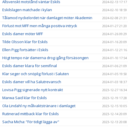
Allsvenskt motstånd väntar Eskils
2024-02-13 17:17
Eskilslagen matchade i kylan
2024-02-10 18:59
Tålamod nyckelordet när damlaget möter Akademin
2024-02-08 21:31
Förlust mot MFF men många positiva intryck
2024-01-27 21:20
Eskils damer möter MFF
2024-01-26 09:29
Tilde Olsson klar för Eskils
2024-01-16 20:09
Ellen Pigg fortsätter i Eskils
2024-01-12 21:16
Högt tempo när damerna drog igång försäsongen
2024-01-10 17:54
Eskils damer klara för semifinal
2024-01-06 21:09
Klar seger och snöplig förlust i Saluten
2024-01-05 19:50
Eskils damer vill ha Salutrevansch
2024-01-03 18:37
Lovisa Pigg signerade nytt kontrakt
2023-12-27 16:34
Marwa Said klar för Eskils
2023-12-19 17:28
Ola Lindahl ny målvaktstränare i damlaget
2023-12-15 10:05
Rutinerad mittback klar för Eskils
2023-12-14 20:09
Sacha Micha: ”För tidigt lägga av"
2023-12-13 20:08