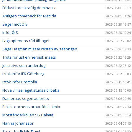
Förlust trots kraftig dominans
2025-08-06 08:59
Äntligen comeback för Matilda
2025-08-05 01:26
Seger mot ÖIS
2025-06-28 16:57
Inför ÖIS
2025-06-28 10:24
Lagkaptenens råd till laget
2025-06-27 20:02
Saga Hagman missar resten av säsongen
2025-06-26 09:10
Trots förlust en heroisk insats
2025-06-22 16:29
Julia trivs som underdog
2025-06-22 08:12
Iztok inför IFK Göteborg
2025-06-22 08:03
Iztok inför Bromölla
2025-06-15 10:41
Nova vill se laget studsa tillbaka
2025-06-15 10:05
Damernas segerrad bröts
2025-06-06 20:55
Eskilscoachen varnar för Halmia
2025-06-05 22:14
Motståndarkollen : IS Halmia
2025-06-05 00:54
Hanna Johansson
2025-06-04 07:15
Seger för Eskils Dam!
2025-06-01 21:39