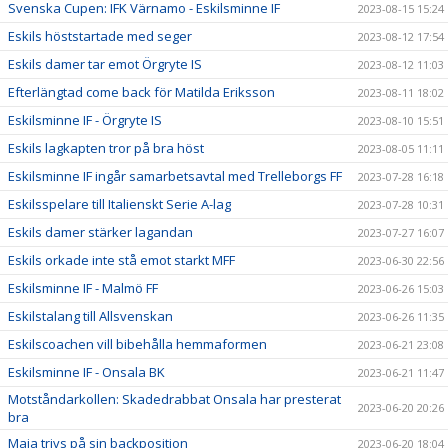
Svenska Cupen: IFK Värnamo - Eskilsminne IF
2023-08-15 15:24
Eskils höststartade med seger
2023-08-12 17:54
Eskils damer tar emot Örgryte IS
2023-08-12 11:03
Efterlängtad come back för Matilda Eriksson
2023-08-11 18:02
Eskilsminne IF - Örgryte IS
2023-08-10 15:51
Eskils lagkapten tror på bra höst
2023-08-05 11:11
Eskilsminne IF ingår samarbetsavtal med Trelleborgs FF
2023-07-28 16:18
Eskilsspelare till Italienskt Serie A-lag
2023-07-28 10:31
Eskils damer stärker lagandan
2023-07-27 16:07
Eskils orkade inte stå emot starkt MFF
2023-06-30 22:56
Eskilsminne IF - Malmö FF
2023-06-26 15:03
Eskilstalang till Allsvenskan
2023-06-26 11:35
Eskilscoachen vill bibehålla hemmaformen
2023-06-21 23:08
Eskilsminne IF - Onsala BK
2023-06-21 11:47
Motståndarkollen: Skadedrabbat Onsala har presterat
2023-06-20 20:26
bra
Maja trivs på sin backposition
2023-06-20 18:04