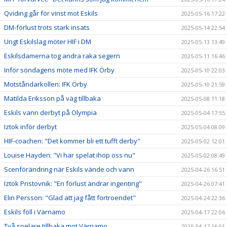
Qviding går för vinst mot Eskils
2025-05-16 17:22
DM-förlust trots stark insats
2025-05-14 22:54
Ungt Eskilslag möter HIF i DM
2025-05-13 13:49
Eskilsdamerna tog andra raka segern
2025-05-11 16:46
Inför söndagens möte med IFK Örby
2025-05-10 22:03
Motståndarkollen: IFK Örby
2025-05-10 21:59
Matilda Eriksson på väg tillbaka
2025-05-08 11:18
Eskils vann derbyt på Olympia
2025-05-04 17:55
Iztok inför derbyt
2025-05-04 08:09
HIF-coachen: "Det kommer bli ett tufft derby"
2025-05-02 12:01
Louise Hayden: "Vi har spelat ihop oss nu"
2025-05-02 08:49
Scenförändring när Eskils vände och vann
2025-04-26 16:51
Iztok Pristovnik: "En förlust ändrar ingenting"
2025-04-26 07:41
Elin Persson: "Glad att jag fått förtroendet"
2025-04-24 22:36
Eskils föll i Värnamo
2025-04-17 22:06
Två spelare tillbaka mot Värnamo
2025-04-17 16:01