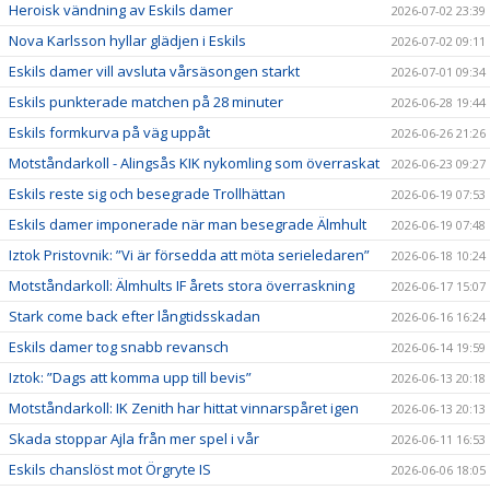
Heroisk vändning av Eskils damer
2026-07-02 23:39
Nova Karlsson hyllar glädjen i Eskils
2026-07-02 09:11
Eskils damer vill avsluta vårsäsongen starkt
2026-07-01 09:34
Eskils punkterade matchen på 28 minuter
2026-06-28 19:44
Eskils formkurva på väg uppåt
2026-06-26 21:26
Motståndarkoll - Alingsås KIK nykomling som överraskat
2026-06-23 09:27
Eskils reste sig och besegrade Trollhättan
2026-06-19 07:53
Eskils damer imponerade när man besegrade Älmhult
2026-06-19 07:48
Iztok Pristovnik: ”Vi är försedda att möta serieledaren”
2026-06-18 10:24
Motståndarkoll: Älmhults IF årets stora överraskning
2026-06-17 15:07
Stark come back efter långtidsskadan
2026-06-16 16:24
Eskils damer tog snabb revansch
2026-06-14 19:59
Iztok: ”Dags att komma upp till bevis”
2026-06-13 20:18
Motståndarkoll: IK Zenith har hittat vinnarspåret igen
2026-06-13 20:13
Skada stoppar Ajla från mer spel i vår
2026-06-11 16:53
Eskils chanslöst mot Örgryte IS
2026-06-06 18:05