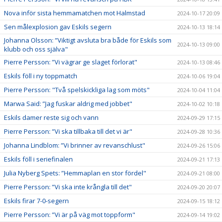
Nova inför sista hemmamatchen mot Halmstad
2024-10-17 20:09
Sen målexplosion gav Eskils segern
2024-10-13 18:14
Johanna Olsson: ”Viktigt avsluta bra både för Eskils som
2024-10-13 09:00
klubb och oss själva"
Pierre Persson: ”Vi vägrar ge slaget förlorat"
2024-10-13 08:46
Eskils föll i ny toppmatch
2024-10-06 19:04
Pierre Persson: "Två spelskickliga lag som möts"
2024-10-04 11:04
Marwa Said: ”Jag fuskar aldrig med jobbet"
2024-10-02 10:18
Eskils damer reste sig och vann
2024-09-29 17:15
Pierre Persson: ”Vi ska tillbaka till det vi är"
2024-09-28 10:36
Johanna Lindblom: ”Vi brinner av revanschlust"
2024-09-26 15:06
Eskils föll i seriefinalen
2024-09-21 17:13
Julia Nyberg Spets: ”Hemmaplan en stor fördel"
2024-09-21 08:00
Pierre Persson: ”Vi ska inte krångla till det"
2024-09-20 20:07
Eskils firar 7-0-segern
2024-09-15 18:12
Pierre Persson: ”Vi är på väg mot toppform"
2024-09-14 19:02