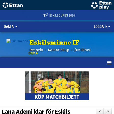
ESKILSCUPEN 2026!
DAM A
LOGGA IN
Eskilsminne IF
Respekt – Kamratskap – Jämlikhet
Dam A
HEM
NYHETER
KALENDER
TRUPPEN
Lana Ademi klar för Eskils
<
>