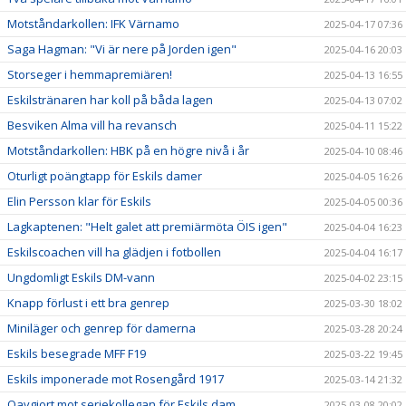
Motståndarkollen: IFK Värnamo
2025-04-17 07:36
Saga Hagman: "Vi är nere på Jorden igen"
2025-04-16 20:03
Storseger i hemmapremiären!
2025-04-13 16:55
Eskilstränaren har koll på båda lagen
2025-04-13 07:02
Besviken Alma vill ha revansch
2025-04-11 15:22
Motståndarkollen: HBK på en högre nivå i år
2025-04-10 08:46
Oturligt poängtapp för Eskils damer
2025-04-05 16:26
Elin Persson klar för Eskils
2025-04-05 00:36
Lagkaptenen: "Helt galet att premiärmöta ÖIS igen"
2025-04-04 16:23
Eskilscoachen vill ha glädjen i fotbollen
2025-04-04 16:17
Ungdomligt Eskils DM-vann
2025-04-02 23:15
Knapp förlust i ett bra genrep
2025-03-30 18:02
Miniläger och genrep för damerna
2025-03-28 20:24
Eskils besegrade MFF F19
2025-03-22 19:45
Eskils imponerade mot Rosengård 1917
2025-03-14 21:32
Oavgjort mot seriekollegan för Eskils dam
2025-03-08 20:02