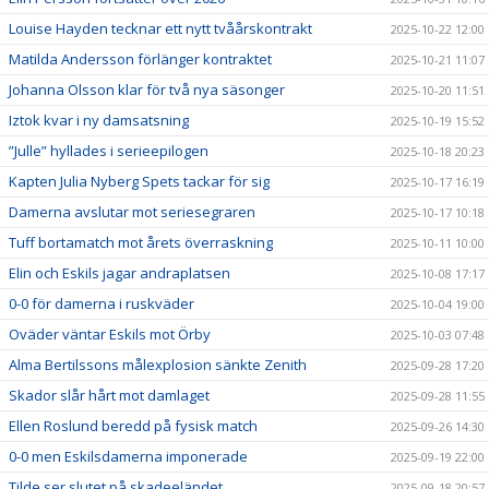
Louise Hayden tecknar ett nytt tvåårskontrakt
2025-10-22 12:00
Matilda Andersson förlänger kontraktet
2025-10-21 11:07
Johanna Olsson klar för två nya säsonger
2025-10-20 11:51
Iztok kvar i ny damsatsning
2025-10-19 15:52
”Julle” hyllades i serieepilogen
2025-10-18 20:23
Kapten Julia Nyberg Spets tackar för sig
2025-10-17 16:19
Damerna avslutar mot seriesegraren
2025-10-17 10:18
Tuff bortamatch mot årets överraskning
2025-10-11 10:00
Elin och Eskils jagar andraplatsen
2025-10-08 17:17
0-0 för damerna i ruskväder
2025-10-04 19:00
Oväder väntar Eskils mot Örby
2025-10-03 07:48
Alma Bertilssons målexplosion sänkte Zenith
2025-09-28 17:20
Skador slår hårt mot damlaget
2025-09-28 11:55
Ellen Roslund beredd på fysisk match
2025-09-26 14:30
0-0 men Eskilsdamerna imponerade
2025-09-19 22:00
Tilde ser slutet på skadeeländet
2025-09-18 20:57