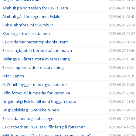
Älmhult på bortaplan för Eskils Dam
2025-06-01 11:34
Älmhult går för seger mot Eskils
2025-06-01 08:42
Ebba Jahnfors inför Älmhult
2025-05-30 22:54
Klar seger trots trötta ben
2025-05-28 22:27
Eskils damer möter toppkonkurrent
2025-05-28 00:54
Eskils lagkapten beredd på tuff match
2025-05-27 16:08
Vellinge IF - årets stora överraskning
2025-05-27 15:45
Eskils imponerade trots utvisning
2025-05-24 17:21
Inför Zenith
2025-05-24 09:31
IK Zenith bygger med egna spelare
2025-05-23 12:00
Från fotboll till lumparliv för Veronika
2025-05-21 23:02
Ungdomligt Eskils föll med flaggan i topp
2025-05-21 21:52
Ungt Eskilslag i Svenska cupen
2025-05-19 20:18
Eskils damer tog stabil seger
2025-05-17 16:54
Eskilscoachen: "Gäller vi får fart på fötterna"
2025-05-16 17:25
MFF-förvärvet: "Det känns som jag kommit hem"
2025-05-16 17:24