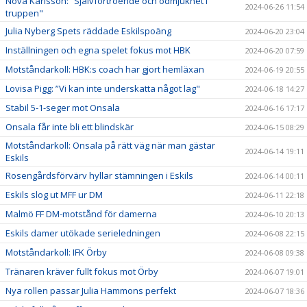
Nova Karlsson: ”Självförtroende och ödmjukhet i
2024-06-26 11:54
truppen"
Julia Nyberg Spets räddade Eskilspoäng
2024-06-20 23:04
Inställningen och egna spelet fokus mot HBK
2024-06-20 07:59
Motståndarkoll: HBK:s coach har gjort hemläxan
2024-06-19 20:55
Lovisa Pigg: ”Vi kan inte underskatta något lag"
2024-06-18 14:27
Stabil 5-1-seger mot Onsala
2024-06-16 17:17
Onsala får inte bli ett blindskär
2024-06-15 08:29
Motståndarkoll: Onsala på rätt väg när man gästar
2024-06-14 19:11
Eskils
Rosengårdsförvärv hyllar stämningen i Eskils
2024-06-14 00:11
Eskils slog ut MFF ur DM
2024-06-11 22:18
Malmö FF DM-motstånd för damerna
2024-06-10 20:13
Eskils damer utökade serieledningen
2024-06-08 22:15
Motståndarkoll: IFK Örby
2024-06-08 09:38
Tränaren kräver fullt fokus mot Örby
2024-06-07 19:01
Nya rollen passar Julia Hammons perfekt
2024-06-07 18:36