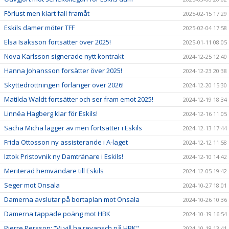
Förlust men klart fall framåt
2025-02-15 17:29
Eskils damer möter TFF
2025-02-04 17:58
Elsa Isaksson fortsätter över 2025!
2025-01-11 08:05
Nova Karlsson signerade nytt kontrakt
2024-12-25 12:40
Hanna Johansson forsätter över 2025!
2024-12-23 20:38
Skyttedrottningen förlänger över 2026!
2024-12-20 15:30
Matilda Waldt fortsätter och ser fram emot 2025!
2024-12-19 18:34
Linnéa Hagberg klar för Eskils!
2024-12-16 11:05
Sacha Micha lägger av men fortsätter i Eskils
2024-12-13 17:44
Frida Ottosson ny assisterande i A-laget
2024-12-12 11:58
Iztok Pristovnik ny Damtränare i Eskils!
2024-12-10 14:42
Meriterad hemvändare till Eskils
2024-12-05 19:42
Seger mot Onsala
2024-10-27 18:01
Damerna avslutar på bortaplan mot Onsala
2024-10-26 10:36
Damerna tappade poäng mot HBK
2024-10-19 16:54
Pierre Persson: ”Vi vill ha revansch på HBK"
2024-10-18 13:41