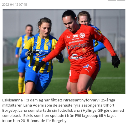
BILDGALLERI
2022-04-12 07:45
DOKUMENT
KONTAKT
MATCHER
DIV. 1 SÖDRA
DAM AKADEMI - DIVISION 2
Eskilsminne IF:s damlag har fått ett intressant nyförvärv i 25-åriga
mittfältaren Lana Ademi som de senaste fyra säsongerna tillhört
Borgeby. Lana som startade sin fotbollsbana i Hyllinge GIF gör därmed
come back i Eskils som hon spelade i från F96-laget upp till A-laget
innan hon 2018 lämnade för Borgeby.