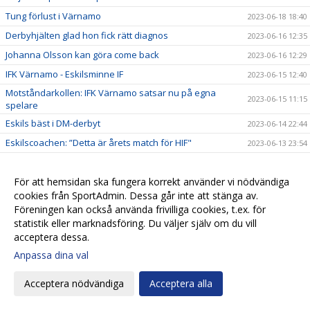
Tung förlust i Värnamo
2023-06-18 18:40
Derbyhjälten glad hon fick rätt diagnos
2023-06-16 12:35
Johanna Olsson kan göra come back
2023-06-16 12:29
IFK Värnamo - Eskilsminne IF
2023-06-15 12:40
Motståndarkollen: IFK Värnamo satsar nu på egna
2023-06-15 11:15
spelare
Eskils bäst i DM-derbyt
2023-06-14 22:44
Eskilscoachen: ”Detta är årets match för HIF"
2023-06-13 23:54
”Jasse” extremt taggad inför HIF-matchen
2023-06-13 21:16
För att hemsidan ska fungera korrekt använder vi nödvändiga
DM: Helsingborgs IF - Eskilsminne IF
2023-06-12 16:27
cookies från SportAdmin. Dessa går inte att stänga av.
Eskils vann tuff match mot Lödöse Nygård
2023-06-10 19:57
Föreningen kan också använda frivilliga cookies, t.ex. för
Eskilscoachen: ”Vi fokuserar på vårt spel"
2023-06-09 10:09
statistik eller marknadsföring. Du väljer själv om du vill
acceptera dessa.
Eskilsminne IF - Lödöse Nygård IK
2023-06-08 10:42
Anpassa dina val
Motståndarkollen: Lödöse Nygård kastar inte in
2023-06-08 10:10
handduken
Acceptera nödvändiga
Acceptera alla
Ellen Pigg gillar spännande motstånd
2023-06-07 22:32
”Julle” hyllades för 200 matcher
2023-06-06 16:03