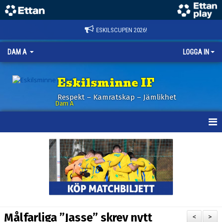
ESKILSCUPEN 2026!
DAM A
LOGGA IN
Eskilsminne IF
Respekt – Kamratskap – Jämlikhet
Dam A
HEM
NYHETER
KALENDER
TRUPPEN
Målfarliga ”Jasse” skrev nytt
<
>