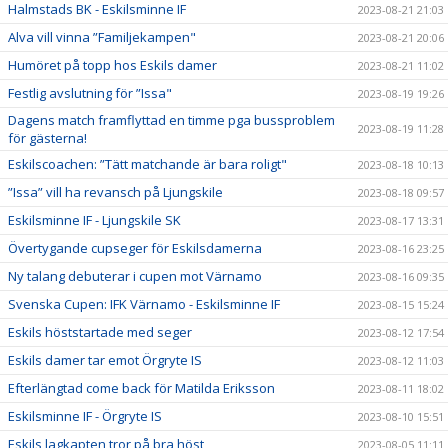
Halmstads BK - Eskilsminne IF
2023-08-21 21:03
Alva vill vinna ”Familjekampen"
2023-08-21 20:06
Humöret på topp hos Eskils damer
2023-08-21 11:02
Festlig avslutning för ”Issa"
2023-08-19 19:26
Dagens match framflyttad en timme pga bussproblem
2023-08-19 11:28
för gästerna!
Eskilscoachen: ”Tätt matchande är bara roligt"
2023-08-18 10:13
”Issa” vill ha revansch på Ljungskile
2023-08-18 09:57
Eskilsminne IF - Ljungskile SK
2023-08-17 13:31
Övertygande cupseger för Eskilsdamerna
2023-08-16 23:25
Ny talang debuterar i cupen mot Värnamo
2023-08-16 09:35
Svenska Cupen: IFK Värnamo - Eskilsminne IF
2023-08-15 15:24
Eskils höststartade med seger
2023-08-12 17:54
Eskils damer tar emot Örgryte IS
2023-08-12 11:03
Efterlängtad come back för Matilda Eriksson
2023-08-11 18:02
Eskilsminne IF - Örgryte IS
2023-08-10 15:51
Eskils lagkapten tror på bra höst
2023-08-05 11:11