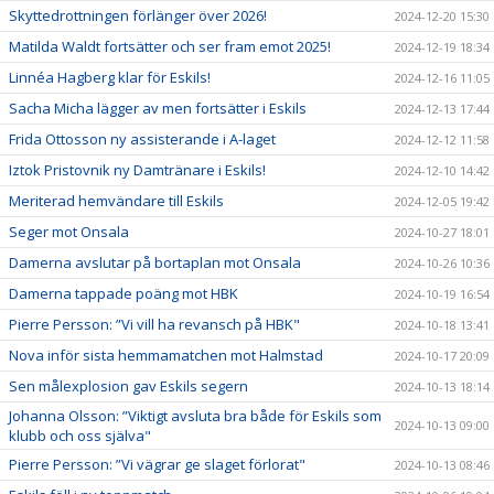
Skyttedrottningen förlänger över 2026!
2024-12-20 15:30
Matilda Waldt fortsätter och ser fram emot 2025!
2024-12-19 18:34
Linnéa Hagberg klar för Eskils!
2024-12-16 11:05
Sacha Micha lägger av men fortsätter i Eskils
2024-12-13 17:44
Frida Ottosson ny assisterande i A-laget
2024-12-12 11:58
Iztok Pristovnik ny Damtränare i Eskils!
2024-12-10 14:42
Meriterad hemvändare till Eskils
2024-12-05 19:42
Seger mot Onsala
2024-10-27 18:01
Damerna avslutar på bortaplan mot Onsala
2024-10-26 10:36
Damerna tappade poäng mot HBK
2024-10-19 16:54
Pierre Persson: ”Vi vill ha revansch på HBK"
2024-10-18 13:41
Nova inför sista hemmamatchen mot Halmstad
2024-10-17 20:09
Sen målexplosion gav Eskils segern
2024-10-13 18:14
Johanna Olsson: ”Viktigt avsluta bra både för Eskils som
2024-10-13 09:00
klubb och oss själva"
Pierre Persson: ”Vi vägrar ge slaget förlorat"
2024-10-13 08:46