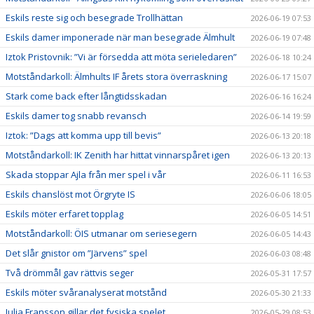
Eskils reste sig och besegrade Trollhättan
2026-06-19 07:53
Eskils damer imponerade när man besegrade Älmhult
2026-06-19 07:48
Iztok Pristovnik: ”Vi är försedda att möta serieledaren”
2026-06-18 10:24
Motståndarkoll: Älmhults IF årets stora överraskning
2026-06-17 15:07
Stark come back efter långtidsskadan
2026-06-16 16:24
Eskils damer tog snabb revansch
2026-06-14 19:59
Iztok: ”Dags att komma upp till bevis”
2026-06-13 20:18
Motståndarkoll: IK Zenith har hittat vinnarspåret igen
2026-06-13 20:13
Skada stoppar Ajla från mer spel i vår
2026-06-11 16:53
Eskils chanslöst mot Örgryte IS
2026-06-06 18:05
Eskils möter erfaret topplag
2026-06-05 14:51
Motståndarkoll: ÖIS utmanar om seriesegern
2026-06-05 14:43
Det slår gnistor om ”Järvens” spel
2026-06-03 08:48
Två drömmål gav rättvis seger
2026-05-31 17:57
Eskils möter svåranalyserat motstånd
2026-05-30 21:33
Julia Fransson gillar det fysiska spelet
2026-05-29 08:53