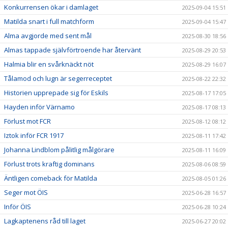
Konkurrensen ökar i damlaget
2025-09-04 15:51
Matilda snart i full matchform
2025-09-04 15:47
Alma avgjorde med sent mål
2025-08-30 18:56
Almas tappade självförtroende har återvänt
2025-08-29 20:53
Halmia blir en svårknäckt nöt
2025-08-29 16:07
Tålamod och lugn är segerreceptet
2025-08-22 22:32
Historien upprepade sig för Eskils
2025-08-17 17:05
Hayden inför Värnamo
2025-08-17 08:13
Förlust mot FCR
2025-08-12 08:12
Iztok inför FCR 1917
2025-08-11 17:42
Johanna Lindblom pålitlig målgörare
2025-08-11 16:09
Förlust trots kraftig dominans
2025-08-06 08:59
Äntligen comeback för Matilda
2025-08-05 01:26
Seger mot ÖIS
2025-06-28 16:57
Inför ÖIS
2025-06-28 10:24
Lagkaptenens råd till laget
2025-06-27 20:02