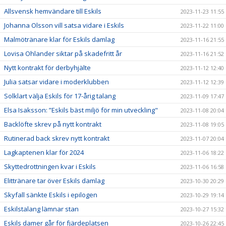
Allsvensk hemvändare till Eskils
2023-11-23 11:55
Johanna Olsson vill satsa vidare i Eskils
2023-11-22 11:00
Malmötränare klar för Eskils damlag
2023-11-16 21:55
Lovisa Ohlander siktar på skadefritt år
2023-11-16 21:52
Nytt kontrakt för derbyhjälte
2023-11-12 12:40
Julia satsar vidare i moderklubben
2023-11-12 12:39
Solklart välja Eskils för 17-årig talang
2023-11-09 17:47
Elsa Isaksson: ”Eskils bäst miljö för min utveckling"
2023-11-08 20:04
Backlöfte skrev på nytt kontrakt
2023-11-08 19:05
Rutinerad back skrev nytt kontrakt
2023-11-07 20:04
Lagkaptenen klar för 2024
2023-11-06 18:22
Skyttedrottningen kvar i Eskils
2023-11-06 16:58
Elittränare tar över Eskils damlag
2023-10-30 20:29
Skyfall sänkte Eskils i epilogen
2023-10-29 19:14
Eskilstalang lämnar stan
2023-10-27 15:32
Eskils damer går för fjärdeplatsen
2023-10-26 22:45