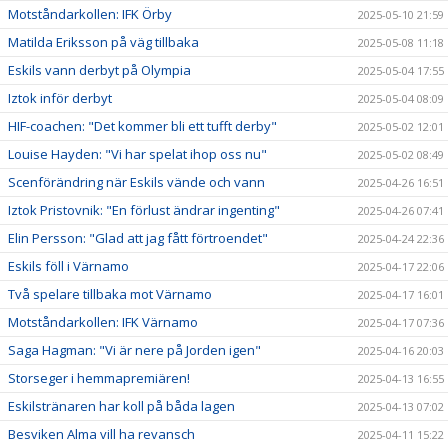
Motståndarkollen: IFK Örby
2025-05-10 21:59
Matilda Eriksson på väg tillbaka
2025-05-08 11:18
Eskils vann derbyt på Olympia
2025-05-04 17:55
Iztok inför derbyt
2025-05-04 08:09
HIF-coachen: "Det kommer bli ett tufft derby"
2025-05-02 12:01
Louise Hayden: "Vi har spelat ihop oss nu"
2025-05-02 08:49
Scenförändring när Eskils vände och vann
2025-04-26 16:51
Iztok Pristovnik: "En förlust ändrar ingenting"
2025-04-26 07:41
Elin Persson: "Glad att jag fått förtroendet"
2025-04-24 22:36
Eskils föll i Värnamo
2025-04-17 22:06
Två spelare tillbaka mot Värnamo
2025-04-17 16:01
Motståndarkollen: IFK Värnamo
2025-04-17 07:36
Saga Hagman: "Vi är nere på Jorden igen"
2025-04-16 20:03
Storseger i hemmapremiären!
2025-04-13 16:55
Eskilstränaren har koll på båda lagen
2025-04-13 07:02
Besviken Alma vill ha revansch
2025-04-11 15:22