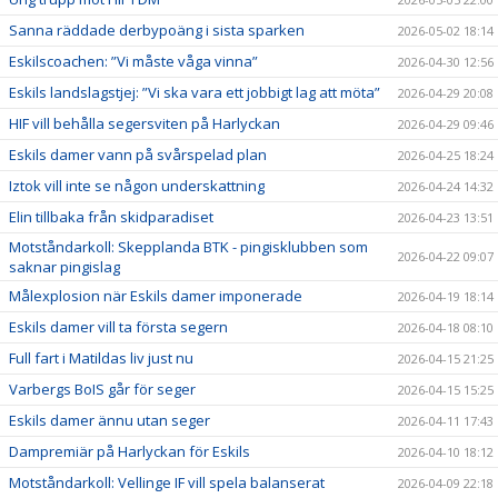
Sanna räddade derbypoäng i sista sparken
2026-05-02 18:14
Eskilscoachen: ”Vi måste våga vinna”
2026-04-30 12:56
Eskils landslagstjej: ”Vi ska vara ett jobbigt lag att möta”
2026-04-29 20:08
HIF vill behålla segersviten på Harlyckan
2026-04-29 09:46
Eskils damer vann på svårspelad plan
2026-04-25 18:24
Iztok vill inte se någon underskattning
2026-04-24 14:32
Elin tillbaka från skidparadiset
2026-04-23 13:51
Motståndarkoll: Skepplanda BTK - pingisklubben som
2026-04-22 09:07
saknar pingislag
Målexplosion när Eskils damer imponerade
2026-04-19 18:14
Eskils damer vill ta första segern
2026-04-18 08:10
Full fart i Matildas liv just nu
2026-04-15 21:25
Varbergs BoIS går för seger
2026-04-15 15:25
Eskils damer ännu utan seger
2026-04-11 17:43
Dampremiär på Harlyckan för Eskils
2026-04-10 18:12
Motståndarkoll: Vellinge IF vill spela balanserat
2026-04-09 22:18