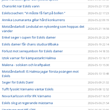
Chansrikt när Eskils vann
2026-05-23 17:20
Eskilscoachen: ”Vi måste få fart på bollen ”
2026-05-22 17:23
Annika Loumaranta gillar hård konkurrens
2026-05-22 09:19
Motståndarkoll: Lindsdal en nykomling som hoppas det
2026-05-21 14:56
vänder
Enkel seger i cupen för Eskils damer
2026-05-20 22:29
Eskils damer får chans studsa tillbaka
2026-05-19 22:14
Förlust mot seriejumbon för Eskils damer
2026-05-14 18:55
Iztok varnar för kämpastarkt Halmia
2026-05-13 16:17
Malena - solsken och kraftpaket
2026-05-13 15:30
Motståndarkoll: IS Halmia jagar första poängen mot
2026-05-13 13:48
Eskils
Seger för Eskils Dam!
2026-05-09 21:32
Tufft fysiskt Värnamo väntar Eskils
2026-05-08 12:52
Nova Karlsson inför IFK Värnamo
2026-05-07 16:57
Eskils slog ut regerande mästarna
2026-05-06 21:54
Ung trupp mot HIF i DM
2026-05-05 22:00