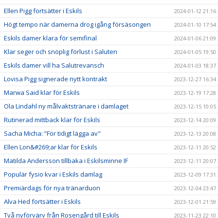
Ellen Pigg fortsätter i Eskils
2024-01-12 21:16
Högt tempo när damerna drog igång försäsongen
2024-01-10 17:54
Eskils damer klara för semifinal
2024-01-06 21:09
Klar seger och snöplig förlust i Saluten
2024-01-05 19:50
Eskils damer vill ha Salutrevansch
2024-01-03 18:37
Lovisa Pigg signerade nytt kontrakt
2023-12-27 16:34
Marwa Said klar för Eskils
2023-12-19 17:28
Ola Lindahl ny målvaktstränare i damlaget
2023-12-15 10:05
Rutinerad mittback klar för Eskils
2023-12-14 20:09
Sacha Micha: ”För tidigt lägga av"
2023-12-13 20:08
Ellen Lon&#269;ar klar för Eskils
2023-12-11 20:52
Matilda Andersson tillbaka i Eskilsminne IF
2023-12-11 20:07
Populär fysio kvar i Eskils damlag
2023-12-09 17:31
Premiärdags för nya tränarduon
2023-12-04 23:47
Alva Hed fortsätter i Eskils
2023-12-01 21:59
Två nyförvärv från Rosengård till Eskils
2023-11-23 22:10