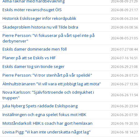
Alma räknar med hårdbevakning
2024-08-09 21:29
Eskils möter revanschsuget ÖIS
2024-08-09 21:17
Historisk Eskilsseger inför rekordpublik
2024-08-06 23:04
Skadeproblem historia nu vill Tilde bidra
2024-08-06 08:56
Pierre Persson: ”Vi fokuserar på vårt spel inte på
2024-08-05 21:05
derbynerver"
Eskils damer dominerade men föll
2024-07-27 08:44
Planer på att se Eskils vs HIF
2024-07-16 16:51
Eskils damer tog sin tionde seger
2024-06-29 21:08
Pierre Persson: ”Vi tror stenhårt på vår spelidé"
2024-06-28 07:25
Älmhultstränaren ”Vi vill vara ett jobbigt lag att möta”
2024-06-27 13:36
Nova Karlsson: ”Självförtroende och ödmjukhet i
2024-06-26 11:54
truppen"
Julia Nyberg Spets räddade Eskilspoäng
2024-06-20 23:04
Inställningen och egna spelet fokus mot HBK
2024-06-20 07:59
Motståndarkoll: HBK:s coach har gjort hemläxan
2024-06-19 20:55
Lovisa Pigg: ”Vi kan inte underskatta något lag"
2024-06-18 14:27