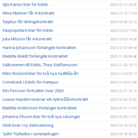
Ajla Karisic klar för Eskils
2025-12-11 16:30
Alma Manner får A-kontrakt
2025-12-10 17:34
Tjejduo får lärlingskontrakt
2025-12-08 23:15
Växjöspelare klar för Eskils
2025-12-05 17:45
Julia Nilsson får A-kontrakt
2025-12-03 14:20
Hanna Johansson förlängde kontraktet
2025-12-01 08:44
Matilda Waldt förlängde kontraktet
2025-11-28 08:48
Välkommen till Eskils, Thea Staffansson!
2025-11-23 15:17
Ellen Roslund klar för två nya GulBlåa år!
2025-11-05 20:17
Comeback i Eskils för Hampus
2025-11-03 07:46
Elin Persson fortsätter över 2026
2025-10-31 10:16
Louise Hayden tecknar ett nytt tvåårskontrakt
2025-10-22 12:00
Matilda Andersson förlänger kontraktet
2025-10-21 11:07
Johanna Olsson klar för två nya säsonger
2025-10-20 11:51
Iztok kvar i ny damsatsning
2025-10-19 15:52
”Julle” hyllades i serieepilogen
2025-10-18 20:23