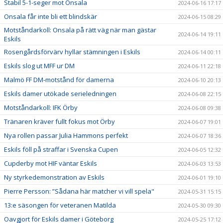
Stabil 5-1-seger mot Onsala
2024-06-16 17:17
Onsala får inte bli ett blindskär
2024-06-15 08:29
Motståndarkoll: Onsala på rätt väg när man gästar
2024-06-14 19:11
Eskils
Rosengårdsförvärv hyllar stämningen i Eskils
2024-06-14 00:11
Eskils slog ut MFF ur DM
2024-06-11 22:18
Malmö FF DM-motstånd för damerna
2024-06-10 20:13
Eskils damer utökade serieledningen
2024-06-08 22:15
Motståndarkoll: IFK Örby
2024-06-08 09:38
Tränaren kräver fullt fokus mot Örby
2024-06-07 19:01
Nya rollen passar Julia Hammons perfekt
2024-06-07 18:36
Eskils föll på straffar i Svenska Cupen
2024-06-05 12:32
Cupderby mot HIF väntar Eskils
2024-06-03 13:53
Ny styrkedemonstration av Eskils
2024-06-01 19:10
Pierre Persson: ”Sådana här matcher vi vill spela"
2024-05-31 15:15
13:e säsongen för veteranen Matilda
2024-05-30 09:30
Oavgjort för Eskils damer i Göteborg
2024-05-25 17:12