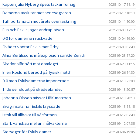
Kapten Julia Nyberg Spets tackar för sig
2025-10-17 16:19
Damerna avslutar mot seriesegraren
2025-10-17 10:18
Tuff bortamatch mot årets överraskning
2025-10-11 10:00
Elin och Eskils jagar andraplatsen
2025-10-08 17:17
0-0 för damerna i ruskväder
2025-10-04 19:00
Oväder väntar Eskils mot Örby
2025-10-03 07:48
Alma Bertilssons målexplosion sänkte Zenith
2025-09-28 17:20
Skador slår hårt mot damlaget
2025-09-28 11:55
Ellen Roslund beredd på fysisk match
2025-09-26 14:30
0-0 men Eskilsdamerna imponerade
2025-09-19 22:00
Tilde ser slutet på skadeeländet
2025-09-18 20:57
Johanna Olsson missar HBK-matchen
2025-09-18 20:53
Svag insats när Eskils kryssade
2025-09-13 16:15
Iztok vill tillbaka till vårformen
2025-09-12 07:40
Stark vänskap mellan målvakterna
2025-09-12 07:35
Storseger för Eskils damer
2025-09-06 19:05