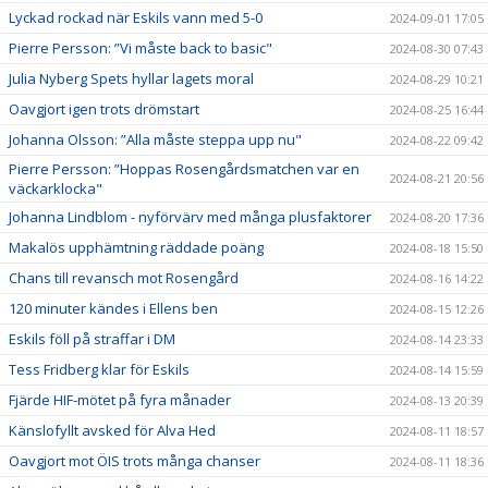
Lyckad rockad när Eskils vann med 5-0
2024-09-01 17:05
Pierre Persson: ”Vi måste back to basic"
2024-08-30 07:43
Julia Nyberg Spets hyllar lagets moral
2024-08-29 10:21
Oavgjort igen trots drömstart
2024-08-25 16:44
Johanna Olsson: ”Alla måste steppa upp nu"
2024-08-22 09:42
Pierre Persson: ”Hoppas Rosengårdsmatchen var en
2024-08-21 20:56
väckarklocka"
Johanna Lindblom - nyförvärv med många plusfaktorer
2024-08-20 17:36
Makalös upphämtning räddade poäng
2024-08-18 15:50
Chans till revansch mot Rosengård
2024-08-16 14:22
120 minuter kändes i Ellens ben
2024-08-15 12:26
Eskils föll på straffar i DM
2024-08-14 23:33
Tess Fridberg klar för Eskils
2024-08-14 15:59
Fjärde HIF-mötet på fyra månader
2024-08-13 20:39
Känslofyllt avsked för Alva Hed
2024-08-11 18:57
Oavgjort mot ÖIS trots många chanser
2024-08-11 18:36