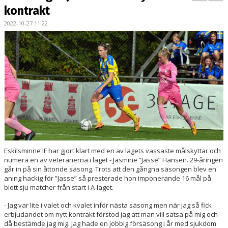
BILDGALLERI
kontrakt
2022-10-27 11:22
DOKUMENT
KONTAKT
MATCHER
DIV. 1 SÖDRA
DAM AKADEMI - DIVISION 2
Eskilsminne IF har gjort klart med en av lagets vassaste målskyttar och
numera en av veteranerna i laget - Jasmine ”Jasse” Hansen. 29-åringen
går in på sin åttonde säsong. Trots att den gångna säsongen blev en
aning hackig för ”Jasse” så presterade hon imponerande 16 mål på
blott sju matcher från start i A-laget.
- Jag var lite i valet och kvalet inför nästa säsong men när jag så fick
erbjudandet om nytt kontrakt förstod jag att man vill satsa på mig och
då bestämde jag mig. Jag hade en jobbig försäsong i år med sjukdom