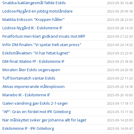
Snabba baklängesmål fällde Eskils
2023-09-30 16:48
Lödöse/Nygård en jobbig motståndare
2023-09-29 09:18
Matilda Eriksson: ”Kroppen håller"
2023-09-28 22:03
Lödöse Nygård IK - Eskilsminne IF
2023-09-28 14:53
Finalförlust men klart godkänd insats mot MFF
2023-09-27 22:33
Inför DM-finalen: ”Vi spelar helt utan press"
2023-09-26 14:52
Eskilsmålvakten: ”Vi har hittat lugnet"
2023-09-25 22:41
DM-final: Malmö FF - Eskilsminne IF
2023-09-25 18:30
Moralen åter Eskils segervapen
2023-09-24 20:59
Tuff bortamatch väntar Eskils
2023-09-22 11:23
Almas imponerande målexplosion
2023-09-20 14:18
Mariebo IK - Eskilsminne IF
2023-09-20 10:00
Galen vändning gav Eskils 2-1-seger
2023-09-17 18:17
”AP”: Gräs en fördel mot IFK Göteborg
2023-09-15 11:56
När målskyttet sviker ger Johanna allt för laget
2023-09-14 20:09
Eskilsminne IF - IFK Göteborg
2023-09-14 09:47