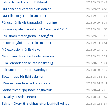
Eskils damer klara för DM-final
2023-09-13 21:49
DM-semifinal väntar Eskils damer
2023-09-12 14:58
DM: Lilla Torg FF - Eskilsminne IF
2023-09-11 18:03
Förlust när Eskils tappade 3-1-ledning
2023-09-09 18:09
Försvarsspelet nyckeln mot Rosengård 1917
2023-09-08 14:56
Eskilsback möter gärna Rosengård
2023-09-06 10:06
FC Rosengård 1917 - Eskilsminne IF
2023-09-04 16:51
Målexplosion när Eskils vann
2023-09-03 19:10
Ny tuff match väntar Eskilsdamerna
2023-09-02 17:32
Julia Lennartsson är inte vidskeplig
2023-08-31 20:24
Eskilsminne IF - Södra Sandby IF
2023-08-30 15:37
Bottennapp för Eskils damer
2023-08-26 21:30
USA-hemvändare räddare i nöden
2023-08-24 22:11
Sacha Micha: ”Jag hade änglavakt"
2023-08-24 12:25
IFK Örby - Eskilsminne IF
2023-08-23 10:59
Eskils målvakt till sjukhus efter kraftfull kollision
2023-08-22 21:37