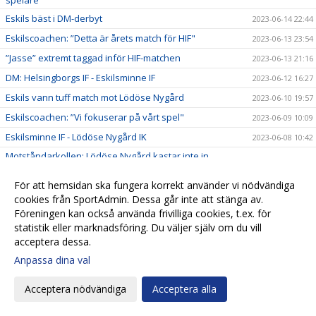
spelare
Eskils bäst i DM-derbyt
2023-06-14 22:44
Eskilscoachen: ”Detta är årets match för HIF"
2023-06-13 23:54
”Jasse” extremt taggad inför HIF-matchen
2023-06-13 21:16
DM: Helsingborgs IF - Eskilsminne IF
2023-06-12 16:27
Eskils vann tuff match mot Lödöse Nygård
2023-06-10 19:57
Eskilscoachen: ”Vi fokuserar på vårt spel"
2023-06-09 10:09
Eskilsminne IF - Lödöse Nygård IK
2023-06-08 10:42
Motståndarkollen: Lödöse Nygård kastar inte in
2023-06-08 10:10
handduken
För att hemsidan ska fungera korrekt använder vi nödvändiga
Ellen Pigg gillar spännande motstånd
2023-06-07 22:32
cookies från SportAdmin. Dessa går inte att stänga av.
”Julle” hyllades för 200 matcher
2023-06-06 16:03
Föreningen kan också använda frivilliga cookies, t.ex. för
Eskils besegrade Eskils med 5-0
statistik eller marknadsföring. Du väljer själv om du vill
2023-06-06 16:00
acceptera dessa.
Eskils mot Eskils ännu en gång
2023-06-06 00:30
Anpassa dina val
Svenska Cupen-match mellan Dam A och Akademin!
2023-06-05 17:16
Fasta situationer fällde Eskils
2023-06-03 19:55
Acceptera nödvändiga
Acceptera alla
Tuff match väntar mot seriefavorit
2023-06-02 11:04