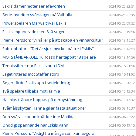
Eskils damer möter seriefavoriten
2024-05-23 22:51
Seriefavoriten svårslagen på Valhalla
2024-05-23 22:35
Powerspelaren Marwa trivs i Eskils
2024-05-22 09:52
Eskils imponerade med 8–0-seger
2024-05-19 19:56
Pierre Persson: ”Vi håller på att skapa en vinnarkultur"
2024-05-18 15:27
Ebba Jahnfors: ”Det är sjukt mycket bättre i Eskils"
2024-05-18 14:58
MOTSTÅNDARKOLL: IK Rössö har tappat 18 spelare
2024-05-18 14:56
Tennissiffror när Eskils vann i DM
2024-05-15 21:56
Laget roteras mot Staffanstorp
2024-05-15 11:02
Seger förde Eskils upp i serieledning
2024-05-11 20:12
Två spelare tillbaka mot Halmia
2024-05-10 13:34
Halmias tränare hoppas på derbystämning
2024-05-10 13:32
Tvåmålsskytten Hanna gillar fasta situationer
2024-05-08 16:37
Den svåra skadan knäcker inte Matilda
2024-05-06 22:22
Onödigt spännande när Eskils vann
2024-05-05 19:15
Pierre Persson: ”Viktigt ha många som kan avgöra
2024-05-03 13:36