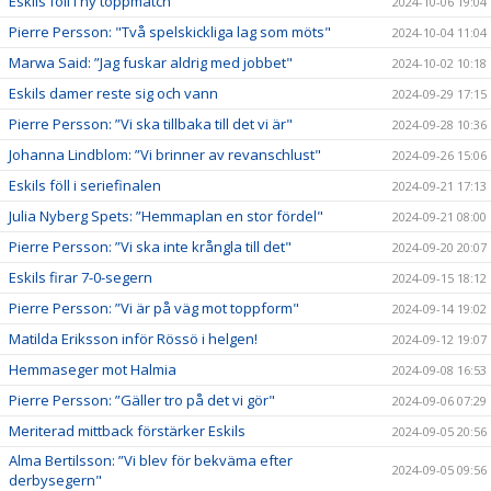
Eskils föll i ny toppmatch
2024-10-06 19:04
Pierre Persson: "Två spelskickliga lag som möts"
2024-10-04 11:04
Marwa Said: ”Jag fuskar aldrig med jobbet"
2024-10-02 10:18
Eskils damer reste sig och vann
2024-09-29 17:15
Pierre Persson: ”Vi ska tillbaka till det vi är"
2024-09-28 10:36
Johanna Lindblom: ”Vi brinner av revanschlust"
2024-09-26 15:06
Eskils föll i seriefinalen
2024-09-21 17:13
Julia Nyberg Spets: ”Hemmaplan en stor fördel"
2024-09-21 08:00
Pierre Persson: ”Vi ska inte krångla till det"
2024-09-20 20:07
Eskils firar 7-0-segern
2024-09-15 18:12
Pierre Persson: ”Vi är på väg mot toppform"
2024-09-14 19:02
Matilda Eriksson inför Rössö i helgen!
2024-09-12 19:07
Hemmaseger mot Halmia
2024-09-08 16:53
Pierre Persson: ”Gäller tro på det vi gör"
2024-09-06 07:29
Meriterad mittback förstärker Eskils
2024-09-05 20:56
Alma Bertilsson: ”Vi blev för bekväma efter
2024-09-05 09:56
derbysegern"