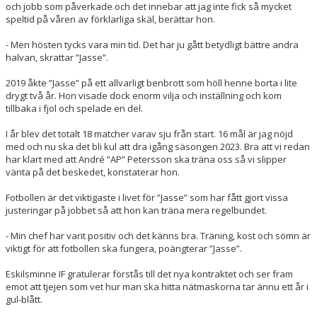
och jobb som påverkade och det innebar att jag inte fick så mycket
speltid på våren av förklarliga skäl, berättar hon.
- Men hösten tycks vara min tid. Det har ju gått betydligt bättre andra
halvan, skrattar ”Jasse”.
2019 åkte ”Jasse” på ett allvarligt benbrott som höll henne borta i lite
drygt två år. Hon visade dock enorm vilja och inställning och kom
tillbaka i fjol och spelade en del.
I år blev det totalt 18 matcher varav sju från start. 16 mål är jag nöjd
med och nu ska det bli kul att dra igång säsongen 2023. Bra att vi redan
har klart med att André ”AP” Petersson ska träna oss så vi slipper
vänta på det beskedet, konstaterar hon.
Fotbollen är det viktigaste i livet för ”Jasse” som har fått gjort vissa
justeringar på jobbet så att hon kan träna mera regelbundet.
- Min chef har varit positiv och det känns bra. Träning, kost och sömn är
viktigt för att fotbollen ska fungera, poängterar ”Jasse”.
Eskilsminne IF gratulerar förstås till det nya kontraktet och ser fram
emot att tjejen som vet hur man ska hitta nätmaskorna tar ännu ett år i
gul-blått.