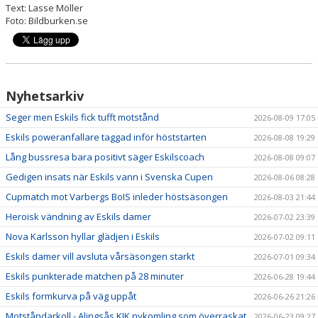
Text: Lasse Möller
Foto: Bildburken.se
Nyhetsarkiv
Seger men Eskils fick tufft motstånd
2026-08-09 17:05
Eskils poweranfallare taggad inför höststarten
2026-08-08 19:29
Lång bussresa bara positivt säger Eskilscoach
2026-08-08 09:07
Gedigen insats när Eskils vann i Svenska Cupen
2026-08-06 08:28
Cupmatch mot Varbergs BoIS inleder höstsäsongen
2026-08-03 21:44
Heroisk vändning av Eskils damer
2026-07-02 23:39
Nova Karlsson hyllar glädjen i Eskils
2026-07-02 09:11
Eskils damer vill avsluta vårsäsongen starkt
2026-07-01 09:34
Eskils punkterade matchen på 28 minuter
2026-06-28 19:44
Eskils formkurva på väg uppåt
2026-06-26 21:26
Motståndarkoll - Alingsås KIK nykomling som överraskat
2026-06-23 09:27