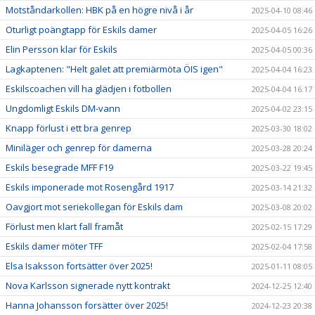
Motståndarkollen: HBK på en högre nivå i år
2025-04-10 08:46
Oturligt poängtapp för Eskils damer
2025-04-05 16:26
Elin Persson klar för Eskils
2025-04-05 00:36
Lagkaptenen: "Helt galet att premiärmöta ÖIS igen"
2025-04-04 16:23
Eskilscoachen vill ha glädjen i fotbollen
2025-04-04 16:17
Ungdomligt Eskils DM-vann
2025-04-02 23:15
Knapp förlust i ett bra genrep
2025-03-30 18:02
Miniläger och genrep för damerna
2025-03-28 20:24
Eskils besegrade MFF F19
2025-03-22 19:45
Eskils imponerade mot Rosengård 1917
2025-03-14 21:32
Oavgjort mot seriekollegan för Eskils dam
2025-03-08 20:02
Förlust men klart fall framåt
2025-02-15 17:29
Eskils damer möter TFF
2025-02-04 17:58
Elsa Isaksson fortsätter över 2025!
2025-01-11 08:05
Nova Karlsson signerade nytt kontrakt
2024-12-25 12:40
Hanna Johansson forsätter över 2025!
2024-12-23 20:38