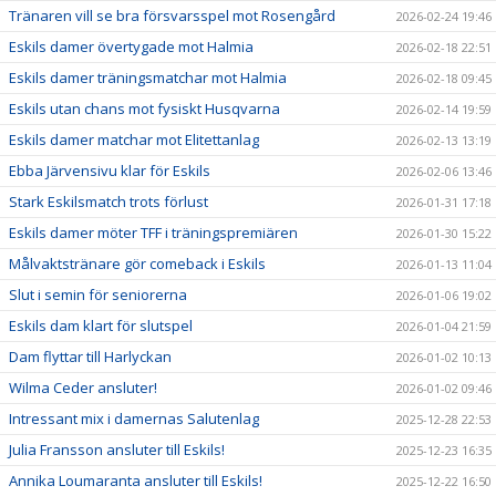
Tränaren vill se bra försvarsspel mot Rosengård
2026-02-24 19:46
Eskils damer övertygade mot Halmia
2026-02-18 22:51
Eskils damer träningsmatchar mot Halmia
2026-02-18 09:45
Eskils utan chans mot fysiskt Husqvarna
2026-02-14 19:59
Eskils damer matchar mot Elitettanlag
2026-02-13 13:19
Ebba Järvensivu klar för Eskils
2026-02-06 13:46
Stark Eskilsmatch trots förlust
2026-01-31 17:18
Eskils damer möter TFF i träningspremiären
2026-01-30 15:22
Målvaktstränare gör comeback i Eskils
2026-01-13 11:04
Slut i semin för seniorerna
2026-01-06 19:02
Eskils dam klart för slutspel
2026-01-04 21:59
Dam flyttar till Harlyckan
2026-01-02 10:13
Wilma Ceder ansluter!
2026-01-02 09:46
Intressant mix i damernas Salutenlag
2025-12-28 22:53
Julia Fransson ansluter till Eskils!
2025-12-23 16:35
Annika Loumaranta ansluter till Eskils!
2025-12-22 16:50