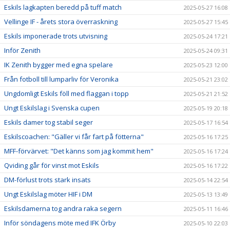
Eskils lagkapten beredd på tuff match
2025-05-27 16:08
Vellinge IF - årets stora överraskning
2025-05-27 15:45
Eskils imponerade trots utvisning
2025-05-24 17:21
Inför Zenith
2025-05-24 09:31
IK Zenith bygger med egna spelare
2025-05-23 12:00
Från fotboll till lumparliv för Veronika
2025-05-21 23:02
Ungdomligt Eskils föll med flaggan i topp
2025-05-21 21:52
Ungt Eskilslag i Svenska cupen
2025-05-19 20:18
Eskils damer tog stabil seger
2025-05-17 16:54
Eskilscoachen: "Gäller vi får fart på fötterna"
2025-05-16 17:25
MFF-förvärvet: "Det känns som jag kommit hem"
2025-05-16 17:24
Qviding går för vinst mot Eskils
2025-05-16 17:22
DM-förlust trots stark insats
2025-05-14 22:54
Ungt Eskilslag möter HIF i DM
2025-05-13 13:49
Eskilsdamerna tog andra raka segern
2025-05-11 16:46
Inför söndagens möte med IFK Örby
2025-05-10 22:03