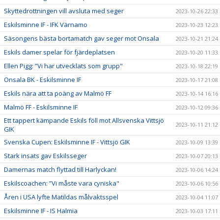
Skyttedrottningen vill avsluta med seger
2023-10-26 22:33
Eskilsminne IF - IFK Värnamo
2023-10-23 12:23
Säsongens bästa bortamatch gav seger mot Onsala
2023-10-21 21:24
Eskils damer spelar för fjärdeplatsen
2023-10-20 11:33
Ellen Pigg: ”Vi har utvecklats som grupp"
2023-10-18 22:19
Onsala BK - Eskilsminne IF
2023-10-17 21:08
Eskils nära att ta poäng av Malmö FF
2023-10-14 16:16
Malmö FF - Eskilsminne IF
2023-10-12 09:36
Ett tappert kämpande Eskils föll mot Allsvenska Vittsjö
2023-10-11 21:12
GIK
Svenska Cupen: Eskilsminne IF - Vittsjö GIK
2023-10-09 13:39
Stark insats gav Eskilsseger
2023-10-07 20:13
Damernas match flyttad till Harlyckan!
2023-10-06 14:24
Eskilscoachen: ”Vi måste vara cyniska"
2023-10-06 10:56
Åren i USA lyfte Matildas målvaktsspel
2023-10-04 11:07
Eskilsminne IF - IS Halmia
2023-10-03 17:11