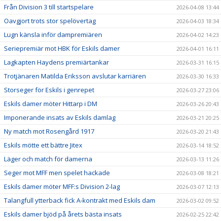
Från Division 3 till startspelare
2026-04-08 13:44
Oavgjort trots stor spelövertag
2026-04-03 18:34
Lugn känsla inför dampremiären
2026-04-02 14:23
Seriepremiär mot HBK för Eskils damer
2026-04-01 16:11
Lagkapten Haydens premiärtankar
2026-03-31 16:15
Trotjänaren Matilda Eriksson avslutar karriären
2026-03-30 16:33
Storseger för Eskils i genrepet
2026-03-27 23:06
Eskils damer möter Hittarp i DM
2026-03-26 20:43
Imponerande insats av Eskils damlag
2026-03-21 20:25
Ny match mot Rosengård 1917
2026-03-20 21:43
Eskils mötte ett bättre Jitex
2026-03-14 18:52
Läger och match för damerna
2026-03-13 11:26
Seger mot MFF men spelet hackade
2026-03-08 18:21
Eskils damer möter MFF:s Division 2-lag
2026-03-07 12:13
Talangfull ytterback fick A-kontrakt med Eskils dam
2026-03-02 09:52
Eskils damer bjöd på årets bästa insats
2026-02-25 22:42