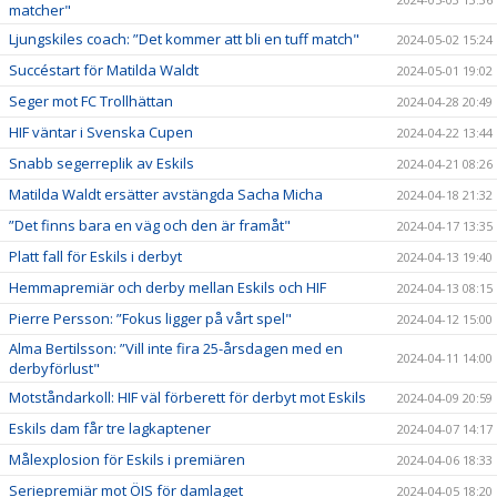
matcher"
Ljungskiles coach: ”Det kommer att bli en tuff match"
2024-05-02 15:24
Succéstart för Matilda Waldt
2024-05-01 19:02
Seger mot FC Trollhättan
2024-04-28 20:49
HIF väntar i Svenska Cupen
2024-04-22 13:44
Snabb segerreplik av Eskils
2024-04-21 08:26
Matilda Waldt ersätter avstängda Sacha Micha
2024-04-18 21:32
”Det finns bara en väg och den är framåt"
2024-04-17 13:35
Platt fall för Eskils i derbyt
2024-04-13 19:40
Hemmapremiär och derby mellan Eskils och HIF
2024-04-13 08:15
Pierre Persson: ”Fokus ligger på vårt spel"
2024-04-12 15:00
Alma Bertilsson: ”Vill inte fira 25-årsdagen med en
2024-04-11 14:00
derbyförlust"
Motståndarkoll: HIF väl förberett för derbyt mot Eskils
2024-04-09 20:59
Eskils dam får tre lagkaptener
2024-04-07 14:17
Målexplosion för Eskils i premiären
2024-04-06 18:33
Seriepremiär mot ÖIS för damlaget
2024-04-05 18:20