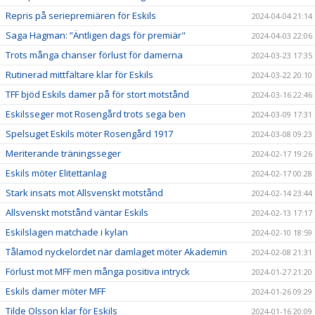
Repris på seriepremiären för Eskils
2024-04-04 21:14
Saga Hagman: ”Äntligen dags för premiär"
2024-04-03 22:06
Trots många chanser förlust för damerna
2024-03-23 17:35
Rutinerad mittfältare klar för Eskils
2024-03-22 20:10
TFF bjöd Eskils damer på för stort motstånd
2024-03-16 22:46
Eskilsseger mot Rosengård trots sega ben
2024-03-09 17:31
Spelsuget Eskils möter Rosengård 1917
2024-03-08 09:23
Meriterande träningsseger
2024-02-17 19:26
Eskils möter Elitettanlag
2024-02-17 00:28
Stark insats mot Allsvenskt motstånd
2024-02-14 23:44
Allsvenskt motstånd väntar Eskils
2024-02-13 17:17
Eskilslagen matchade i kylan
2024-02-10 18:59
Tålamod nyckelordet när damlaget möter Akademin
2024-02-08 21:31
Förlust mot MFF men många positiva intryck
2024-01-27 21:20
Eskils damer möter MFF
2024-01-26 09:29
Tilde Olsson klar för Eskils
2024-01-16 20:09