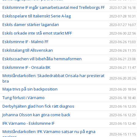
Eskilsminne IF ingår samarbetsavtal med Trelleborgs FF
2023-07-28 16:18
Eskilsspelare till Italienskt Serie A-lag
2023-07-28 10:31
Eskils damer stärker lagandan
2023-07-27 16:07
Eskils orkade inte stå emot starkt MFF
2023-06-30 22:56
Eskilsminne IF - Malmö FF
2023-06-26 15:03
Eskilstalang till Allsvenskan
2023-06-26 11:35
Eskilscoachen vill bibehålla hemmaformen
2023-06-21 23:08
Eskilsminne IF - Onsala BK
2023-06-21 11:47
Motståndarkollen: Skadedrabbat Onsala har presterat
2023-06-20 20:26
bra
Maja trivs på sin backposition
2023-06-20 18:04
Tung förlust i Värnamo
2023-06-18 18:40
Derbyhjälten glad hon fick rätt diagnos
2023-06-16 12:35
Johanna Olsson kan göra come back
2023-06-16 12:29
IFK Värnamo - Eskilsminne IF
2023-06-15 12:40
Motståndarkollen: IFK Värnamo satsar nu på egna
2023-06-15 11:15