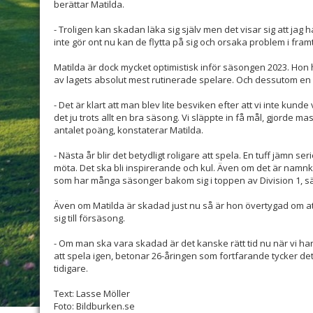
berättar Matilda.
- Troligen kan skadan läka sig själv men det visar sig att jag
inte gör ont nu kan de flytta på sig och orsaka problem i fram
Matilda är dock mycket optimistisk inför säsongen 2023. Hon h
av lagets absolut mest rutinerade spelare. Och dessutom en vi
- Det är klart att man blev lite besviken efter att vi inte kun
det ju trots allt en bra säsong. Vi släppte in få mål, gjorde m
antalet poäng, konstaterar Matilda.
- Nästa år blir det betydligt roligare att spela. En tuff jämn
möta. Det ska bli inspirerande och kul. Även om det är namn
som har många säsonger bakom sig i toppen av Division 1, s
Även om Matilda är skadad just nu så är hon övertygad om att
sig till försäsong.
- Om man ska vara skadad är det kanske rätt tid nu när vi har
att spela igen, betonar 26-åringen som fortfarande tycker det
tidigare.
Text: Lasse Möller
Foto: Bildburken.se