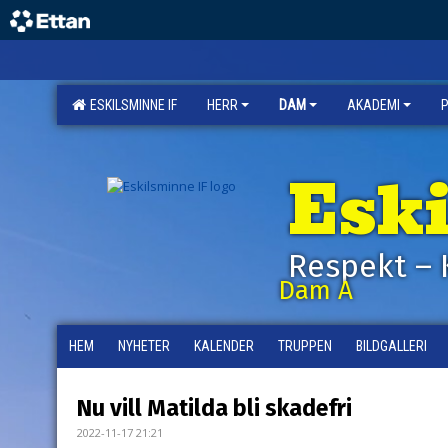
ESKILSMINNE IF
HERR
DAM
AKADEMI
Esk
Respekt – 
Dam A
HEM
NYHETER
KALENDER
TRUPPEN
BILDGALLERI
Nu vill Matilda bli skadefri
2022-11-17 21:21