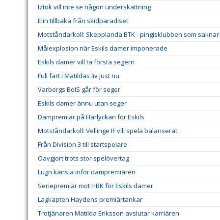
Iztok vill inte se någon underskattning
Elin tillbaka från skidparadiset
Motståndarkoll: Skepplanda BTK - pingisklubben som saknar 
Målexplosion när Eskils damer imponerade
Eskils damer vill ta första segern
Full fart i Matildas liv just nu
Varbergs BoIS går för seger
Eskils damer ännu utan seger
Dampremiär på Harlyckan för Eskils
Motståndarkoll: Vellinge IF vill spela balanserat
Från Division 3 till startspelare
Oavgjort trots stor spelövertag
Lugn känsla inför dampremiären
Seriepremiär mot HBK för Eskils damer
Lagkapten Haydens premiärtankar
Trotjänaren Matilda Eriksson avslutar karriären