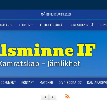
ESKILSCUPEN 2026!
POJKAR
FLICKOR
FOTBOLLSSKOLA
ESKILSCUPEN
STY
ilsminne IF
Kamratskap – Jämlikhet
DOKUMENT
KONTAKT
MATCHER
DIV. 1 SÖDRA
DAM AKADEMI -
<
>