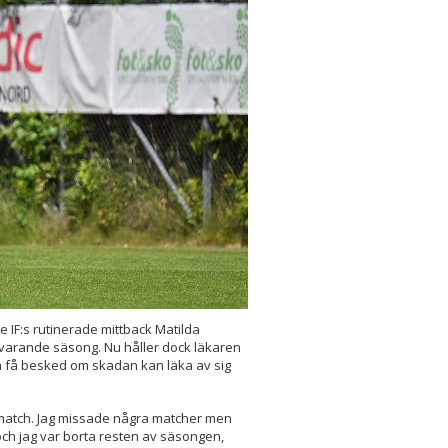
 IF:s rutinerade mittback Matilda
evarande säsong. Nu håller dock läkaren
da få besked om skadan kan läka av sig
 match. Jag missade några matcher men
och jag var borta resten av säsongen,