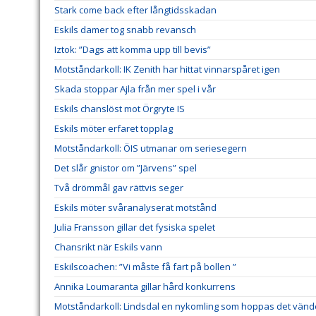
Stark come back efter långtidsskadan
Eskils damer tog snabb revansch
Iztok: ”Dags att komma upp till bevis”
Motståndarkoll: IK Zenith har hittat vinnarspåret igen
Skada stoppar Ajla från mer spel i vår
Eskils chanslöst mot Örgryte IS
Eskils möter erfaret topplag
Motståndarkoll: ÖIS utmanar om seriesegern
Det slår gnistor om ”Järvens” spel
Två drömmål gav rättvis seger
Eskils möter svåranalyserat motstånd
Julia Fransson gillar det fysiska spelet
Chansrikt när Eskils vann
Eskilscoachen: ”Vi måste få fart på bollen ”
Annika Loumaranta gillar hård konkurrens
Motståndarkoll: Lindsdal en nykomling som hoppas det vänd