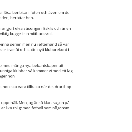
 har lösa benbitar i foten och även om de
tiden, berättar hon.
ar gjort elva säsonger i Eskils och är en
ktig kugge i sin mittbacksroll.
de vinna serien men nu i efterhand så var
assor framåt och satte nytt klubbrekord i
 serie med många nya bekantskaper att
kunniga klubbar så kommer vi med ett lag
äger hon.
 hon ska vara tillbaka när det drar ihop
 uppehåll. Men jag är så klart sugen på
 är lika roligt med fotboll som någonsin