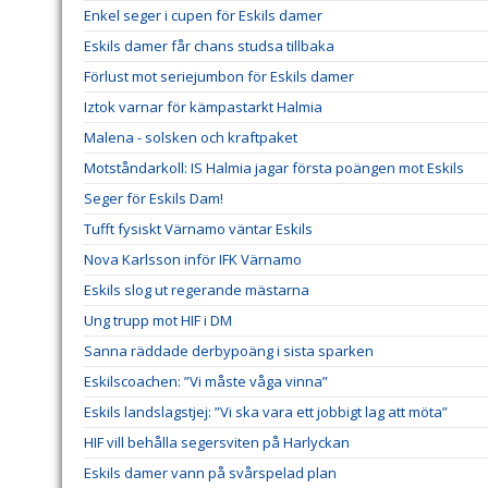
Enkel seger i cupen för Eskils damer
Eskils damer får chans studsa tillbaka
Förlust mot seriejumbon för Eskils damer
Iztok varnar för kämpastarkt Halmia
Malena - solsken och kraftpaket
Motståndarkoll: IS Halmia jagar första poängen mot Eskils
Seger för Eskils Dam!
Tufft fysiskt Värnamo väntar Eskils
Nova Karlsson inför IFK Värnamo
Eskils slog ut regerande mästarna
Ung trupp mot HIF i DM
Sanna räddade derbypoäng i sista sparken
Eskilscoachen: ”Vi måste våga vinna”
Eskils landslagstjej: ”Vi ska vara ett jobbigt lag att möta”
HIF vill behålla segersviten på Harlyckan
Eskils damer vann på svårspelad plan