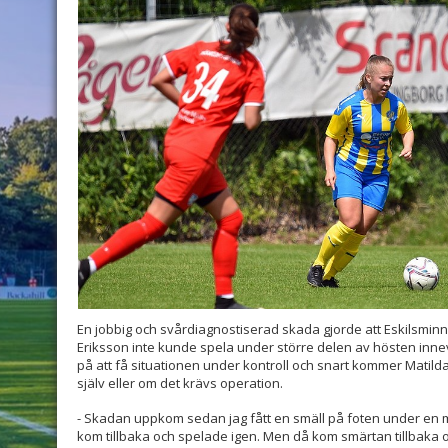
En jobbig och svårdiagnostiserad skada gjorde att Eskilsminne
Eriksson inte kunde spela under större delen av hösten inn
på att få situationen under kontroll och snart kommer Matil
själv eller om det krävs operation.
- Skadan uppkom sedan jag fått en smäll på foten under en
kom tillbaka och spelade igen. Men då kom smärtan tillbaka 