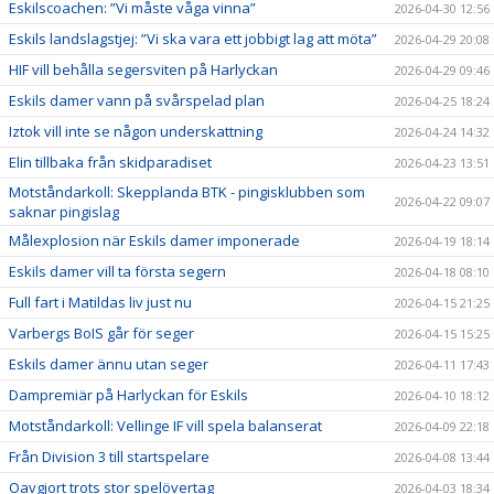
Eskilscoachen: ”Vi måste våga vinna”
2026-04-30 12:56
Eskils landslagstjej: ”Vi ska vara ett jobbigt lag att möta”
2026-04-29 20:08
HIF vill behålla segersviten på Harlyckan
2026-04-29 09:46
Eskils damer vann på svårspelad plan
2026-04-25 18:24
Iztok vill inte se någon underskattning
2026-04-24 14:32
Elin tillbaka från skidparadiset
2026-04-23 13:51
Motståndarkoll: Skepplanda BTK - pingisklubben som
2026-04-22 09:07
saknar pingislag
Målexplosion när Eskils damer imponerade
2026-04-19 18:14
Eskils damer vill ta första segern
2026-04-18 08:10
Full fart i Matildas liv just nu
2026-04-15 21:25
Varbergs BoIS går för seger
2026-04-15 15:25
Eskils damer ännu utan seger
2026-04-11 17:43
Dampremiär på Harlyckan för Eskils
2026-04-10 18:12
Motståndarkoll: Vellinge IF vill spela balanserat
2026-04-09 22:18
Från Division 3 till startspelare
2026-04-08 13:44
Oavgjort trots stor spelövertag
2026-04-03 18:34