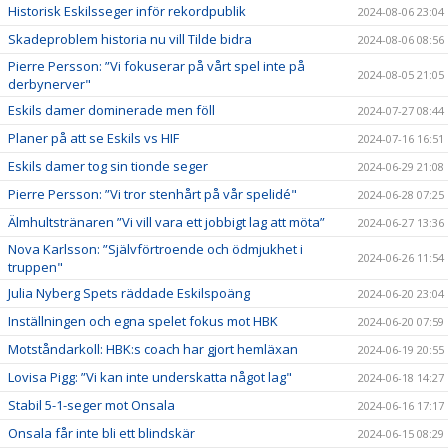
Historisk Eskilsseger inför rekordpublik
2024-08-06 23:04
Skadeproblem historia nu vill Tilde bidra
2024-08-06 08:56
Pierre Persson: ”Vi fokuserar på vårt spel inte på
2024-08-05 21:05
derbynerver"
Eskils damer dominerade men föll
2024-07-27 08:44
Planer på att se Eskils vs HIF
2024-07-16 16:51
Eskils damer tog sin tionde seger
2024-06-29 21:08
Pierre Persson: ”Vi tror stenhårt på vår spelidé"
2024-06-28 07:25
Älmhultstränaren ”Vi vill vara ett jobbigt lag att möta”
2024-06-27 13:36
Nova Karlsson: ”Självförtroende och ödmjukhet i
2024-06-26 11:54
truppen"
Julia Nyberg Spets räddade Eskilspoäng
2024-06-20 23:04
Inställningen och egna spelet fokus mot HBK
2024-06-20 07:59
Motståndarkoll: HBK:s coach har gjort hemläxan
2024-06-19 20:55
Lovisa Pigg: ”Vi kan inte underskatta något lag"
2024-06-18 14:27
Stabil 5-1-seger mot Onsala
2024-06-16 17:17
Onsala får inte bli ett blindskär
2024-06-15 08:29