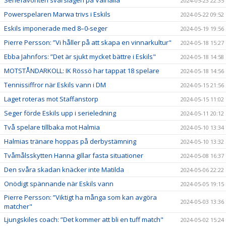
Seriefavoriten svårslagen på Valhalla
2024-05-23 22:35
Powerspelaren Marwa trivs i Eskils
2024-05-22 09:52
Eskils imponerade med 8–0-seger
2024-05-19 19:56
Pierre Persson: ”Vi håller på att skapa en vinnarkultur"
2024-05-18 15:27
Ebba Jahnfors: ”Det är sjukt mycket bättre i Eskils"
2024-05-18 14:58
MOTSTÅNDARKOLL: IK Rössö har tappat 18 spelare
2024-05-18 14:56
Tennissiffror när Eskils vann i DM
2024-05-15 21:56
Laget roteras mot Staffanstorp
2024-05-15 11:02
Seger förde Eskils upp i serieledning
2024-05-11 20:12
Två spelare tillbaka mot Halmia
2024-05-10 13:34
Halmias tränare hoppas på derbystämning
2024-05-10 13:32
Tvåmålsskytten Hanna gillar fasta situationer
2024-05-08 16:37
Den svåra skadan knäcker inte Matilda
2024-05-06 22:22
Onödigt spännande när Eskils vann
2024-05-05 19:15
Pierre Persson: ”Viktigt ha många som kan avgöra
2024-05-03 13:36
matcher"
Ljungskiles coach: ”Det kommer att bli en tuff match"
2024-05-02 15:24