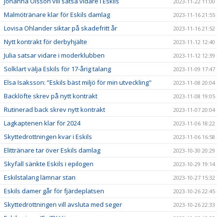
Johanna Olsson vill satsa vidare i Eskils
2023-11-22 11:00
Malmötränare klar för Eskils damlag
2023-11-16 21:55
Lovisa Ohlander siktar på skadefritt år
2023-11-16 21:52
Nytt kontrakt för derbyhjälte
2023-11-12 12:40
Julia satsar vidare i moderklubben
2023-11-12 12:39
Solklart välja Eskils för 17-årig talang
2023-11-09 17:47
Elsa Isaksson: ”Eskils bäst miljö för min utveckling"
2023-11-08 20:04
Backlöfte skrev på nytt kontrakt
2023-11-08 19:05
Rutinerad back skrev nytt kontrakt
2023-11-07 20:04
Lagkaptenen klar för 2024
2023-11-06 18:22
Skyttedrottningen kvar i Eskils
2023-11-06 16:58
Elittränare tar över Eskils damlag
2023-10-30 20:29
Skyfall sänkte Eskils i epilogen
2023-10-29 19:14
Eskilstalang lämnar stan
2023-10-27 15:32
Eskils damer går för fjärdeplatsen
2023-10-26 22:45
Skyttedrottningen vill avsluta med seger
2023-10-26 22:33