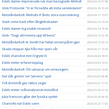
Eskils damer imponerade när man besegrade Älmhult
2026-06-19 07:48
Iztok Pristovnik: ”Vi är försedda att möta serieledaren”
2026-06-18 10:24
Motståndarkoll: Älmhults IF årets stora överraskning
2026-06-17 15:07
Stark come back efter långtidsskadan
2026-06-16 16:24
Eskils damer tog snabb revansch
2026-06-14 19:59
Iztok: ”Dags att komma upp till bevis”
2026-06-13 20:18
Motståndarkoll: IK Zenith har hittat vinnarspåret igen
2026-06-13 20:13
Skada stoppar Ajla från mer spel i vår
2026-06-11 16:53
Eskils chanslöst mot Örgryte IS
2026-06-06 18:05
Eskils möter erfaret topplag
2026-06-05 14:51
Motståndarkoll: ÖIS utmanar om seriesegern
2026-06-05 14:43
Det slår gnistor om ”Järvens” spel
2026-06-03 08:48
Två drömmål gav rättvis seger
2026-05-31 17:57
Eskils möter svåranalyserat motstånd
2026-05-30 21:33
Julia Fransson gillar det fysiska spelet
2026-05-29 08:53
Chansrikt när Eskils vann
2026-05-23 17:20