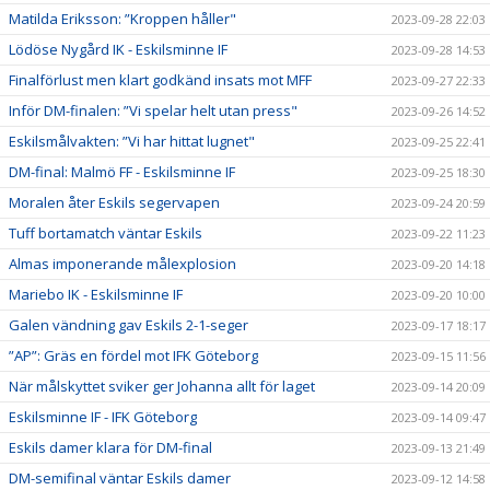
Matilda Eriksson: ”Kroppen håller"
2023-09-28 22:03
Lödöse Nygård IK - Eskilsminne IF
2023-09-28 14:53
Finalförlust men klart godkänd insats mot MFF
2023-09-27 22:33
Inför DM-finalen: ”Vi spelar helt utan press"
2023-09-26 14:52
Eskilsmålvakten: ”Vi har hittat lugnet"
2023-09-25 22:41
DM-final: Malmö FF - Eskilsminne IF
2023-09-25 18:30
Moralen åter Eskils segervapen
2023-09-24 20:59
Tuff bortamatch väntar Eskils
2023-09-22 11:23
Almas imponerande målexplosion
2023-09-20 14:18
Mariebo IK - Eskilsminne IF
2023-09-20 10:00
Galen vändning gav Eskils 2-1-seger
2023-09-17 18:17
”AP”: Gräs en fördel mot IFK Göteborg
2023-09-15 11:56
När målskyttet sviker ger Johanna allt för laget
2023-09-14 20:09
Eskilsminne IF - IFK Göteborg
2023-09-14 09:47
Eskils damer klara för DM-final
2023-09-13 21:49
DM-semifinal väntar Eskils damer
2023-09-12 14:58