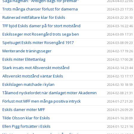
Saga Hagman: ”Äntligen dags för premiär"
2024-04-03 22:06
Trots många chanser förlust för damerna
2024-03-23 17:35
Rutinerad mittfältare klar för Eskils
2024-03-22 20:10
TFF bjöd Eskils damer på för stort motstånd
2024-03-16 22:46
Eskilsseger mot Rosengård trots sega ben
2024-03-09 17:31
Spelsuget Eskils möter Rosengård 1917
2024-03-08 09:23
Meriterande träningsseger
2024-02-17 19:26
Eskils möter Elitettanlag
2024-02-17 00:28
Stark insats mot Allsvenskt motstånd
2024-02-14 23:44
Allsvenskt motstånd väntar Eskils
2024-02-13 17:17
Eskilslagen matchade i kylan
2024-02-10 18:59
Tålamod nyckelordet när damlaget möter Akademin
2024-02-08 21:31
Förlust mot MFF men många positiva intryck
2024-01-27 21:20
Eskils damer möter MFF
2024-01-26 09:29
Tilde Olsson klar för Eskils
2024-01-16 20:09
Ellen Pigg fortsätter i Eskils
2024-01-12 21:16