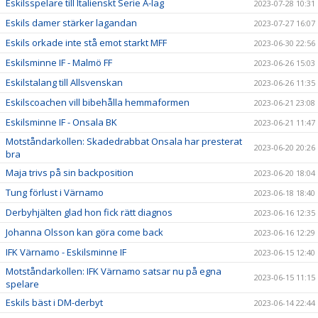
Eskilsspelare till Italienskt Serie A-lag
2023-07-28 10:31
Eskils damer stärker lagandan
2023-07-27 16:07
Eskils orkade inte stå emot starkt MFF
2023-06-30 22:56
Eskilsminne IF - Malmö FF
2023-06-26 15:03
Eskilstalang till Allsvenskan
2023-06-26 11:35
Eskilscoachen vill bibehålla hemmaformen
2023-06-21 23:08
Eskilsminne IF - Onsala BK
2023-06-21 11:47
Motståndarkollen: Skadedrabbat Onsala har presterat
2023-06-20 20:26
bra
Maja trivs på sin backposition
2023-06-20 18:04
Tung förlust i Värnamo
2023-06-18 18:40
Derbyhjälten glad hon fick rätt diagnos
2023-06-16 12:35
Johanna Olsson kan göra come back
2023-06-16 12:29
IFK Värnamo - Eskilsminne IF
2023-06-15 12:40
Motståndarkollen: IFK Värnamo satsar nu på egna
2023-06-15 11:15
spelare
Eskils bäst i DM-derbyt
2023-06-14 22:44