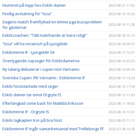
Humöret på topp hos Eskils damer
2023-08-21 11:02
Festlig avslutning för ”Issa"
2023-08-19 19:26
Dagens match framflyttad en timme pga bussproblem
2023-08-19 11:28
för gästerna!
Eskilscoachen: ”Tätt matchande är bara roligt"
2023-08-18 10:13
”Issa” vill ha revansch på Ljungskile
2023-08-18 09:57
Eskilsminne IF - Ljungskile SK
2023-08-17 13:31
Övertygande cupseger för Eskilsdamerna
2023-08-16 23:25
Ny talang debuterar i cupen mot Värnamo
2023-08-16 09:35
Svenska Cupen: IFK Värnamo - Eskilsminne IF
2023-08-15 15:24
Eskils höststartade med seger
2023-08-12 17:54
Eskils damer tar emot Örgryte IS
2023-08-12 11:03
Efterlängtad come back för Matilda Eriksson
2023-08-11 18:02
Eskilsminne IF - Örgryte IS
2023-08-10 15:51
Eskils lagkapten tror på bra höst
2023-08-05 11:11
Eskilsminne IF ingår samarbetsavtal med Trelleborgs FF
2023-07-28 16:18