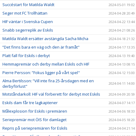
Succéstart för Matilda Waldt
2024-05-01 19:02
Seger mot FC Trollhättan
2024-04-28 20:49
HIF väntar i Svenska Cupen
2024-04-22 13:44
Snabb segerreplik av Eskils
2024-04-21 08:26
Matilda Waldt ersätter avstängda Sacha Micha
2024-04-18 21:32
”Det finns bara en väg och den är framåt"
2024-04-17 13:35
Platt fall för Eskils i derbyt
2024-04-13 19:40
Hemmapremiär och derby mellan Eskils och HIF
2024-04-13 08:15
Pierre Persson: ”Fokus ligger på vårt spel"
2024-04-12 15:00
Alma Bertilsson: ”Vill inte fira 25-årsdagen med en
2024-04-11 14:00
derbyförlust"
Motståndarkoll: HIF väl förberett för derbyt mot Eskils
2024-04-09 20:59
Eskils dam får tre lagkaptener
2024-04-07 14:17
Målexplosion för Eskils i premiären
2024-04-06 18:33
Seriepremiär mot ÖIS för damlaget
2024-04-05 18:20
Repris på seriepremiären för Eskils
2024-04-04 21:14