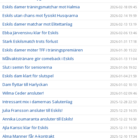
Eskils damer träningsmatchar mot Halmia
2026-02-18 09:45
Eskils utan chans mot fysiskt Husqvarna
2026-02-14 19:59
Eskils damer matchar mot Elitettanlag
2026-02-13 13:19
Ebba Järvensivu klar för Eskils
2026-02-06 13:46
Stark Eskilsmatch trots förlust
2026-01-31 17:18
Eskils damer möter TFF i träningspremiären
2026-01-30 15:22
Målvaktstränare gör comeback i Eskils
2026-01-13 11:04
Slut i semin för seniorerna
2026-01-06 19:02
Eskils dam klart för slutspel
2026-01-04 21:59
Dam flyttar till Harlyckan
2026-01-02 10:13
Wilma Ceder ansluter!
2026-01-02 09:46
Intressant mix i damernas Salutenlag
2025-12-28 22:53
Julia Fransson ansluter till Eskils!
2025-12-23 16:35
Annika Loumaranta ansluter till Eskils!
2025-12-22 16:50
Ajla Karisic klar för Eskils
2025-12-11 16:30
Alma Manner får A-kontrakt
2025-12-10 17:34