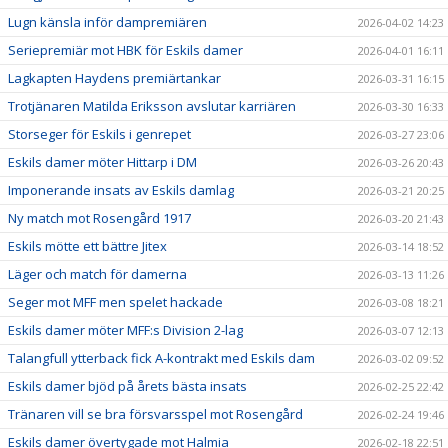
Lugn känsla inför dampremiären
2026-04-02 14:23
Seriepremiär mot HBK för Eskils damer
2026-04-01 16:11
Lagkapten Haydens premiärtankar
2026-03-31 16:15
Trotjänaren Matilda Eriksson avslutar karriären
2026-03-30 16:33
Storseger för Eskils i genrepet
2026-03-27 23:06
Eskils damer möter Hittarp i DM
2026-03-26 20:43
Imponerande insats av Eskils damlag
2026-03-21 20:25
Ny match mot Rosengård 1917
2026-03-20 21:43
Eskils mötte ett bättre Jitex
2026-03-14 18:52
Läger och match för damerna
2026-03-13 11:26
Seger mot MFF men spelet hackade
2026-03-08 18:21
Eskils damer möter MFF:s Division 2-lag
2026-03-07 12:13
Talangfull ytterback fick A-kontrakt med Eskils dam
2026-03-02 09:52
Eskils damer bjöd på årets bästa insats
2026-02-25 22:42
Tränaren vill se bra försvarsspel mot Rosengård
2026-02-24 19:46
Eskils damer övertygade mot Halmia
2026-02-18 22:51