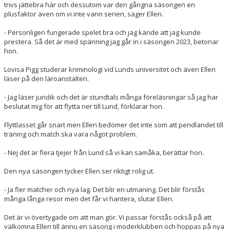
trivs jättebra här och dessutom var den gångna säsongen en
plusfaktor även om vi inte vann serien, säger Ellen.
- Personligen fungerade spelet bra och jag kände att jag kunde
prestera. Så det är med spänning jag går in i säsongen 2023, betonar
hon.
Lovisa Pigg studerar kriminologi vid Lunds universitet och även Ellen
läser på den läroanstalten.
- Jag läser juridik och det är stundtals många föreläsningar så jag har
beslutat mig för att flytta ner till Lund, förklarar hon.
Flyttlasset går snart men Ellen bedömer det inte som att pendlandet till
träning och match ska vara något problem.
- Nej det är flera tjejer från Lund så vi kan samåka, berättar hon.
Den nya säsongen tycker Ellen ser riktigt rolig ut.
- Ja fler matcher och nya lag. Det blir en utmaning. Det blir förstås
många långa resor men det får vi hantera, slutar Ellen.
Det är vi övertygade om att man gör. Vi passar förstås också på att
välkomna Ellen till ännu en säsong i moderklubben och hoppas på nya