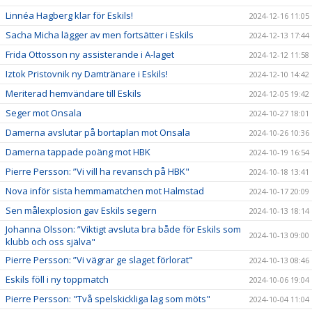
Linnéa Hagberg klar för Eskils!
2024-12-16 11:05
Sacha Micha lägger av men fortsätter i Eskils
2024-12-13 17:44
Frida Ottosson ny assisterande i A-laget
2024-12-12 11:58
Iztok Pristovnik ny Damtränare i Eskils!
2024-12-10 14:42
Meriterad hemvändare till Eskils
2024-12-05 19:42
Seger mot Onsala
2024-10-27 18:01
Damerna avslutar på bortaplan mot Onsala
2024-10-26 10:36
Damerna tappade poäng mot HBK
2024-10-19 16:54
Pierre Persson: ”Vi vill ha revansch på HBK"
2024-10-18 13:41
Nova inför sista hemmamatchen mot Halmstad
2024-10-17 20:09
Sen målexplosion gav Eskils segern
2024-10-13 18:14
Johanna Olsson: ”Viktigt avsluta bra både för Eskils som
2024-10-13 09:00
klubb och oss själva"
Pierre Persson: ”Vi vägrar ge slaget förlorat"
2024-10-13 08:46
Eskils föll i ny toppmatch
2024-10-06 19:04
Pierre Persson: "Två spelskickliga lag som möts"
2024-10-04 11:04