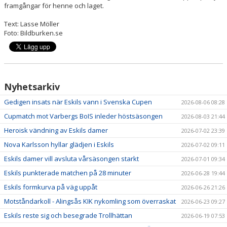
framgångar för henne och laget.
Text: Lasse Möller
Foto: Bildburken.se
Nyhetsarkiv
Gedigen insats när Eskils vann i Svenska Cupen
2026-08-06 08:28
Cupmatch mot Varbergs BoIS inleder höstsäsongen
2026-08-03 21:44
Heroisk vändning av Eskils damer
2026-07-02 23:39
Nova Karlsson hyllar glädjen i Eskils
2026-07-02 09:11
Eskils damer vill avsluta vårsäsongen starkt
2026-07-01 09:34
Eskils punkterade matchen på 28 minuter
2026-06-28 19:44
Eskils formkurva på väg uppåt
2026-06-26 21:26
Motståndarkoll - Alingsås KIK nykomling som överraskat
2026-06-23 09:27
Eskils reste sig och besegrade Trollhättan
2026-06-19 07:53