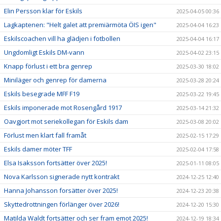
Elin Persson klar för Eskils
2025-04-05 00:36
Lagkaptenen: "Helt galet att premiärmöta ÖIS igen"
2025-04-04 16:23
Eskilscoachen vill ha glädjen i fotbollen
2025-04-04 16:17
Ungdomligt Eskils DM-vann
2025-04-02 23:15
Knapp förlust i ett bra genrep
2025-03-30 18:02
Miniläger och genrep för damerna
2025-03-28 20:24
Eskils besegrade MFF F19
2025-03-22 19:45
Eskils imponerade mot Rosengård 1917
2025-03-14 21:32
Oavgjort mot seriekollegan för Eskils dam
2025-03-08 20:02
Förlust men klart fall framåt
2025-02-15 17:29
Eskils damer möter TFF
2025-02-04 17:58
Elsa Isaksson fortsätter över 2025!
2025-01-11 08:05
Nova Karlsson signerade nytt kontrakt
2024-12-25 12:40
Hanna Johansson forsätter över 2025!
2024-12-23 20:38
Skyttedrottningen förlänger över 2026!
2024-12-20 15:30
Matilda Waldt fortsätter och ser fram emot 2025!
2024-12-19 18:34