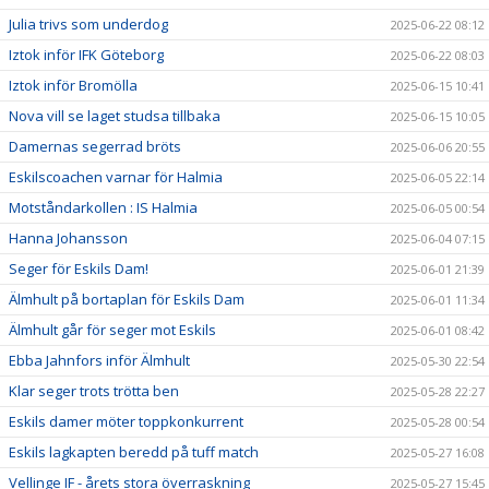
Julia trivs som underdog
2025-06-22 08:12
Iztok inför IFK Göteborg
2025-06-22 08:03
Iztok inför Bromölla
2025-06-15 10:41
Nova vill se laget studsa tillbaka
2025-06-15 10:05
Damernas segerrad bröts
2025-06-06 20:55
Eskilscoachen varnar för Halmia
2025-06-05 22:14
Motståndarkollen : IS Halmia
2025-06-05 00:54
Hanna Johansson
2025-06-04 07:15
Seger för Eskils Dam!
2025-06-01 21:39
Älmhult på bortaplan för Eskils Dam
2025-06-01 11:34
Älmhult går för seger mot Eskils
2025-06-01 08:42
Ebba Jahnfors inför Älmhult
2025-05-30 22:54
Klar seger trots trötta ben
2025-05-28 22:27
Eskils damer möter toppkonkurrent
2025-05-28 00:54
Eskils lagkapten beredd på tuff match
2025-05-27 16:08
Vellinge IF - årets stora överraskning
2025-05-27 15:45