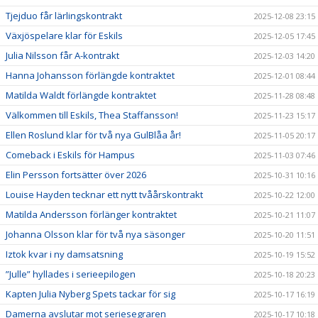
Tjejduo får lärlingskontrakt
2025-12-08 23:15
Växjöspelare klar för Eskils
2025-12-05 17:45
Julia Nilsson får A-kontrakt
2025-12-03 14:20
Hanna Johansson förlängde kontraktet
2025-12-01 08:44
Matilda Waldt förlängde kontraktet
2025-11-28 08:48
Välkommen till Eskils, Thea Staffansson!
2025-11-23 15:17
Ellen Roslund klar för två nya GulBlåa år!
2025-11-05 20:17
Comeback i Eskils för Hampus
2025-11-03 07:46
Elin Persson fortsätter över 2026
2025-10-31 10:16
Louise Hayden tecknar ett nytt tvåårskontrakt
2025-10-22 12:00
Matilda Andersson förlänger kontraktet
2025-10-21 11:07
Johanna Olsson klar för två nya säsonger
2025-10-20 11:51
Iztok kvar i ny damsatsning
2025-10-19 15:52
”Julle” hyllades i serieepilogen
2025-10-18 20:23
Kapten Julia Nyberg Spets tackar för sig
2025-10-17 16:19
Damerna avslutar mot seriesegraren
2025-10-17 10:18