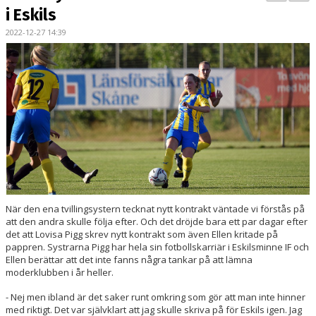
BILDGALLERI
i Eskils
2022-12-27 14:39
DOKUMENT
KONTAKT
MATCHER
DIV. 1 SÖDRA
DAM AKADEMI - DIVISION 2
När den ena tvillingsystern tecknat nytt kontrakt väntade vi förstås på
att den andra skulle följa efter. Och det dröjde bara ett par dagar efter
det att Lovisa Pigg skrev nytt kontrakt som även Ellen kritade på
pappren. Systrarna Pigg har hela sin fotbollskarriär i Eskilsminne IF och
Ellen berättar att det inte fanns några tankar på att lämna
moderklubben i år heller.
- Nej men ibland är det saker runt omkring som gör att man inte hinner
med riktigt. Det var självklart att jag skulle skriva på för Eskils igen. Jag