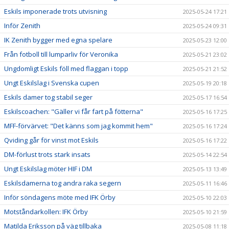
Eskils imponerade trots utvisning
2025-05-24 17:21
Inför Zenith
2025-05-24 09:31
IK Zenith bygger med egna spelare
2025-05-23 12:00
Från fotboll till lumparliv för Veronika
2025-05-21 23:02
Ungdomligt Eskils föll med flaggan i topp
2025-05-21 21:52
Ungt Eskilslag i Svenska cupen
2025-05-19 20:18
Eskils damer tog stabil seger
2025-05-17 16:54
Eskilscoachen: "Gäller vi får fart på fötterna"
2025-05-16 17:25
MFF-förvärvet: "Det känns som jag kommit hem"
2025-05-16 17:24
Qviding går för vinst mot Eskils
2025-05-16 17:22
DM-förlust trots stark insats
2025-05-14 22:54
Ungt Eskilslag möter HIF i DM
2025-05-13 13:49
Eskilsdamerna tog andra raka segern
2025-05-11 16:46
Inför söndagens möte med IFK Örby
2025-05-10 22:03
Motståndarkollen: IFK Örby
2025-05-10 21:59
Matilda Eriksson på väg tillbaka
2025-05-08 11:18