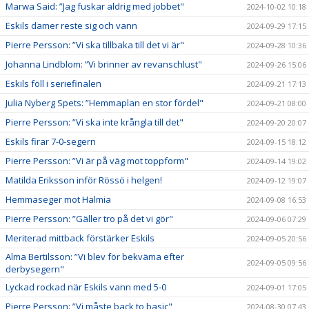
Marwa Said: ”Jag fuskar aldrig med jobbet"
2024-10-02 10:18
Eskils damer reste sig och vann
2024-09-29 17:15
Pierre Persson: ”Vi ska tillbaka till det vi är"
2024-09-28 10:36
Johanna Lindblom: ”Vi brinner av revanschlust"
2024-09-26 15:06
Eskils föll i seriefinalen
2024-09-21 17:13
Julia Nyberg Spets: ”Hemmaplan en stor fördel"
2024-09-21 08:00
Pierre Persson: ”Vi ska inte krångla till det"
2024-09-20 20:07
Eskils firar 7-0-segern
2024-09-15 18:12
Pierre Persson: ”Vi är på väg mot toppform"
2024-09-14 19:02
Matilda Eriksson inför Rössö i helgen!
2024-09-12 19:07
Hemmaseger mot Halmia
2024-09-08 16:53
Pierre Persson: ”Gäller tro på det vi gör"
2024-09-06 07:29
Meriterad mittback förstärker Eskils
2024-09-05 20:56
Alma Bertilsson: ”Vi blev för bekväma efter
2024-09-05 09:56
derbysegern"
Lyckad rockad när Eskils vann med 5-0
2024-09-01 17:05
Pierre Persson: ”Vi måste back to basic"
2024-08-30 07:43