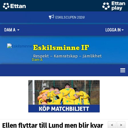
ESKILSCUPEN 2026!
DAM A
LOGGA IN
Eskilsminne IF
Respekt – Kamratskap – Jämlikhet
Dam A
HEM
NYHETER
KALENDER
TRUPPEN
Ellen flyttar till Lund men blir kvar
<
>