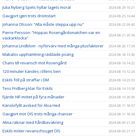
Julia Nyberg Spets hyllar lagets moral
2024-08-29 10:21
Oavgjort igen trots drömstart
2024-08-25 16:44
Johanna Olsson: ”Alla måste steppa upp nu"
2024-08-22 09:42
Pierre Persson: ”Hoppas Rosengårdsmatchen var en
2024-08-21 20:56
väckarklocka"
Johanna Lindblom - nyförvärv med många plusfaktorer
2024-08-20 17:36
Makalös upphämtning räddade poäng
2024-08-18 15:50
Chans till revansch mot Rosengård
2024-08-16 14:22
120 minuter kändes i Ellens ben
2024-08-15 12:26
Eskils föll på straffar i DM
2024-08-14 23:33
Tess Fridberg klar för Eskils
2024-08-14 15:59
Fjärde HIF-mötet på fyra månader
2024-08-13 20:39
Känslofyllt avsked för Alva Hed
2024-08-11 18:57
Oavgjort mot ÖIS trots många chanser
2024-08-11 18:36
Alma räknar med hårdbevakning
2024-08-09 21:29
Eskils möter revanschsuget ÖIS
2024-08-09 21:17