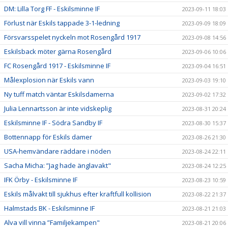
DM: Lilla Torg FF - Eskilsminne IF
2023-09-11 18:03
Förlust när Eskils tappade 3-1-ledning
2023-09-09 18:09
Försvarsspelet nyckeln mot Rosengård 1917
2023-09-08 14:56
Eskilsback möter gärna Rosengård
2023-09-06 10:06
FC Rosengård 1917 - Eskilsminne IF
2023-09-04 16:51
Målexplosion när Eskils vann
2023-09-03 19:10
Ny tuff match väntar Eskilsdamerna
2023-09-02 17:32
Julia Lennartsson är inte vidskeplig
2023-08-31 20:24
Eskilsminne IF - Södra Sandby IF
2023-08-30 15:37
Bottennapp för Eskils damer
2023-08-26 21:30
USA-hemvändare räddare i nöden
2023-08-24 22:11
Sacha Micha: ”Jag hade änglavakt"
2023-08-24 12:25
IFK Örby - Eskilsminne IF
2023-08-23 10:59
Eskils målvakt till sjukhus efter kraftfull kollision
2023-08-22 21:37
Halmstads BK - Eskilsminne IF
2023-08-21 21:03
Alva vill vinna ”Familjekampen"
2023-08-21 20:06