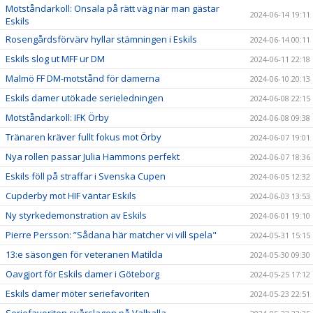
Motståndarkoll: Onsala på rätt väg när man gästar
2024-06-14 19:11
Eskils
Rosengårdsförvärv hyllar stämningen i Eskils
2024-06-14 00:11
Eskils slog ut MFF ur DM
2024-06-11 22:18
Malmö FF DM-motstånd för damerna
2024-06-10 20:13
Eskils damer utökade serieledningen
2024-06-08 22:15
Motståndarkoll: IFK Örby
2024-06-08 09:38
Tränaren kräver fullt fokus mot Örby
2024-06-07 19:01
Nya rollen passar Julia Hammons perfekt
2024-06-07 18:36
Eskils föll på straffar i Svenska Cupen
2024-06-05 12:32
Cupderby mot HIF väntar Eskils
2024-06-03 13:53
Ny styrkedemonstration av Eskils
2024-06-01 19:10
Pierre Persson: ”Sådana här matcher vi vill spela"
2024-05-31 15:15
13:e säsongen för veteranen Matilda
2024-05-30 09:30
Oavgjort för Eskils damer i Göteborg
2024-05-25 17:12
Eskils damer möter seriefavoriten
2024-05-23 22:51