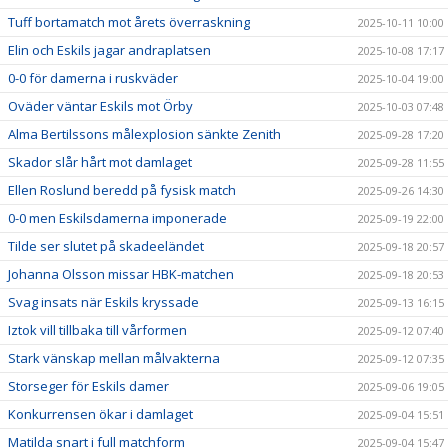
Tuff bortamatch mot årets överraskning
2025-10-11 10:00
Elin och Eskils jagar andraplatsen
2025-10-08 17:17
0-0 för damerna i ruskväder
2025-10-04 19:00
Oväder väntar Eskils mot Örby
2025-10-03 07:48
Alma Bertilssons målexplosion sänkte Zenith
2025-09-28 17:20
Skador slår hårt mot damlaget
2025-09-28 11:55
Ellen Roslund beredd på fysisk match
2025-09-26 14:30
0-0 men Eskilsdamerna imponerade
2025-09-19 22:00
Tilde ser slutet på skadeeländet
2025-09-18 20:57
Johanna Olsson missar HBK-matchen
2025-09-18 20:53
Svag insats när Eskils kryssade
2025-09-13 16:15
Iztok vill tillbaka till vårformen
2025-09-12 07:40
Stark vänskap mellan målvakterna
2025-09-12 07:35
Storseger för Eskils damer
2025-09-06 19:05
Konkurrensen ökar i damlaget
2025-09-04 15:51
Matilda snart i full matchform
2025-09-04 15:47