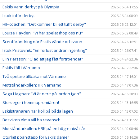
Eskils vann derbyt på Olympia
2025-05-04 17:55
Iztok inför derbyt
2025-05-04 08:09
HIF-coachen: "Det kommer bli ett tufft derby"
2025-05-02 12:01
Louise Hayden: "Vi har spelat ihop oss nu"
2025-05-02 08:49
Scenförändring när Eskils vände och vann
2025-04-26 16:51
Iztok Pristovnik: "En förlust ändrar ingenting"
2025-04-26 07:41
Elin Persson: "Glad att jag fått förtroendet"
2025-04-24 22:36
Eskils föll i Värnamo
2025-04-17 22:06
Två spelare tillbaka mot Värnamo
2025-04-17 16:01
Motståndarkollen: IFK Värnamo
2025-04-17 07:36
Saga Hagman: "Vi är nere på Jorden igen"
2025-04-16 20:03
Storseger i hemmapremiären!
2025-04-13 16:55
Eskilstränaren har koll på båda lagen
2025-04-13 07:02
Besviken Alma vill ha revansch
2025-04-11 15:22
Motståndarkollen: HBK på en högre nivå i år
2025-04-10 08:46
Oturligt poängtapp för Eskils damer
2025-04-05 16:26