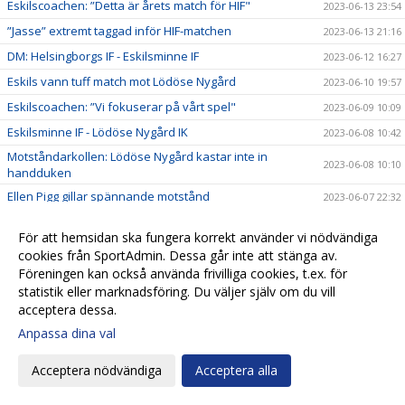
Eskilscoachen: ”Detta är årets match för HIF"
2023-06-13 23:54
”Jasse” extremt taggad inför HIF-matchen
2023-06-13 21:16
DM: Helsingborgs IF - Eskilsminne IF
2023-06-12 16:27
Eskils vann tuff match mot Lödöse Nygård
2023-06-10 19:57
Eskilscoachen: ”Vi fokuserar på vårt spel"
2023-06-09 10:09
Eskilsminne IF - Lödöse Nygård IK
2023-06-08 10:42
Motståndarkollen: Lödöse Nygård kastar inte in
2023-06-08 10:10
handduken
Ellen Pigg gillar spännande motstånd
2023-06-07 22:32
”Julle” hyllades för 200 matcher
2023-06-06 16:03
För att hemsidan ska fungera korrekt använder vi nödvändiga
Eskils besegrade Eskils med 5-0
2023-06-06 16:00
cookies från SportAdmin. Dessa går inte att stänga av.
Eskils mot Eskils ännu en gång
Föreningen kan också använda frivilliga cookies, t.ex. för
2023-06-06 00:30
statistik eller marknadsföring. Du väljer själv om du vill
Svenska Cupen-match mellan Dam A och Akademin!
2023-06-05 17:16
acceptera dessa.
Fasta situationer fällde Eskils
2023-06-03 19:55
Anpassa dina val
Tuff match väntar mot seriefavorit
2023-06-02 11:04
Acceptera nödvändiga
Acceptera alla
Motståndarkollen: Hårdsatsande Halmia med 14
2023-06-01 09:50
nyförvärv