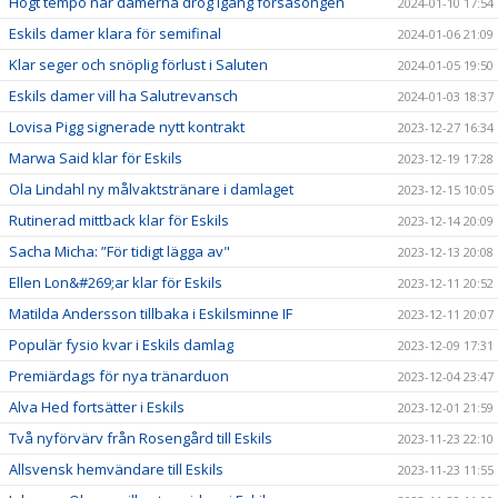
Högt tempo när damerna drog igång försäsongen
2024-01-10 17:54
Eskils damer klara för semifinal
2024-01-06 21:09
Klar seger och snöplig förlust i Saluten
2024-01-05 19:50
Eskils damer vill ha Salutrevansch
2024-01-03 18:37
Lovisa Pigg signerade nytt kontrakt
2023-12-27 16:34
Marwa Said klar för Eskils
2023-12-19 17:28
Ola Lindahl ny målvaktstränare i damlaget
2023-12-15 10:05
Rutinerad mittback klar för Eskils
2023-12-14 20:09
Sacha Micha: ”För tidigt lägga av"
2023-12-13 20:08
Ellen Lon&#269;ar klar för Eskils
2023-12-11 20:52
Matilda Andersson tillbaka i Eskilsminne IF
2023-12-11 20:07
Populär fysio kvar i Eskils damlag
2023-12-09 17:31
Premiärdags för nya tränarduon
2023-12-04 23:47
Alva Hed fortsätter i Eskils
2023-12-01 21:59
Två nyförvärv från Rosengård till Eskils
2023-11-23 22:10
Allsvensk hemvändare till Eskils
2023-11-23 11:55