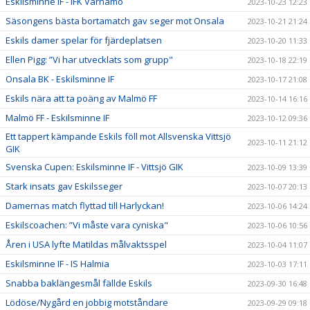
Eskilsminne IF - IFK Värnamo
2023-10-23 12:23
Säsongens bästa bortamatch gav seger mot Onsala
2023-10-21 21:24
Eskils damer spelar för fjärdeplatsen
2023-10-20 11:33
Ellen Pigg: ”Vi har utvecklats som grupp"
2023-10-18 22:19
Onsala BK - Eskilsminne IF
2023-10-17 21:08
Eskils nära att ta poäng av Malmö FF
2023-10-14 16:16
Malmö FF - Eskilsminne IF
2023-10-12 09:36
Ett tappert kämpande Eskils föll mot Allsvenska Vittsjö
2023-10-11 21:12
GIK
Svenska Cupen: Eskilsminne IF - Vittsjö GIK
2023-10-09 13:39
Stark insats gav Eskilsseger
2023-10-07 20:13
Damernas match flyttad till Harlyckan!
2023-10-06 14:24
Eskilscoachen: ”Vi måste vara cyniska"
2023-10-06 10:56
Åren i USA lyfte Matildas målvaktsspel
2023-10-04 11:07
Eskilsminne IF - IS Halmia
2023-10-03 17:11
Snabba baklängesmål fällde Eskils
2023-09-30 16:48
Lödöse/Nygård en jobbig motståndare
2023-09-29 09:18