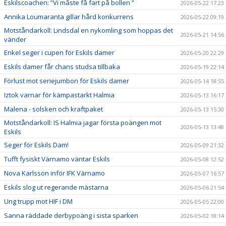
Eskilscoachen: ”Vi måste få fart på bollen ”
2026-05-22 17:23
Annika Loumaranta gillar hård konkurrens
2026-05-22 09:19
Motståndarkoll: Lindsdal en nykomling som hoppas det
2026-05-21 14:56
vänder
Enkel seger i cupen för Eskils damer
2026-05-20 22:29
Eskils damer får chans studsa tillbaka
2026-05-19 22:14
Förlust mot seriejumbon för Eskils damer
2026-05-14 18:55
Iztok varnar för kämpastarkt Halmia
2026-05-13 16:17
Malena - solsken och kraftpaket
2026-05-13 15:30
Motståndarkoll: IS Halmia jagar första poängen mot
2026-05-13 13:48
Eskils
Seger för Eskils Dam!
2026-05-09 21:32
Tufft fysiskt Värnamo väntar Eskils
2026-05-08 12:52
Nova Karlsson inför IFK Värnamo
2026-05-07 16:57
Eskils slog ut regerande mästarna
2026-05-06 21:54
Ung trupp mot HIF i DM
2026-05-05 22:00
Sanna räddade derbypoäng i sista sparken
2026-05-02 18:14