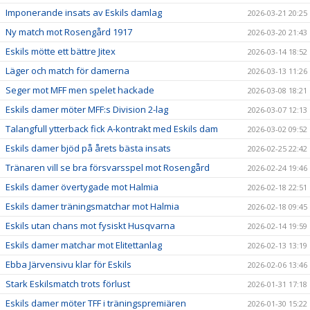
Imponerande insats av Eskils damlag
2026-03-21 20:25
Ny match mot Rosengård 1917
2026-03-20 21:43
Eskils mötte ett bättre Jitex
2026-03-14 18:52
Läger och match för damerna
2026-03-13 11:26
Seger mot MFF men spelet hackade
2026-03-08 18:21
Eskils damer möter MFF:s Division 2-lag
2026-03-07 12:13
Talangfull ytterback fick A-kontrakt med Eskils dam
2026-03-02 09:52
Eskils damer bjöd på årets bästa insats
2026-02-25 22:42
Tränaren vill se bra försvarsspel mot Rosengård
2026-02-24 19:46
Eskils damer övertygade mot Halmia
2026-02-18 22:51
Eskils damer träningsmatchar mot Halmia
2026-02-18 09:45
Eskils utan chans mot fysiskt Husqvarna
2026-02-14 19:59
Eskils damer matchar mot Elitettanlag
2026-02-13 13:19
Ebba Järvensivu klar för Eskils
2026-02-06 13:46
Stark Eskilsmatch trots förlust
2026-01-31 17:18
Eskils damer möter TFF i träningspremiären
2026-01-30 15:22