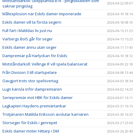
Motståndarkoll: Skepplanda BTK - pingisklubben som
2026-04-22 09:07
saknar pingislag
Målexplosion när Eskils damer imponerade
2026-04-19 18:14
Eskils damer vill ta första segern
2026-04-18 08:10
Full fart i Matildas liv just nu
2026-04-15 21:25
Varbergs BoIS går för seger
2026-04-15 15:25
Eskils damer ännu utan seger
2026-04-11 17:43
Dampremiär på Harlyckan för Eskils
2026-04-10 18:12
Motståndarkoll: Vellinge IF vill spela balanserat
2026-04-09 22:18
Från Division 3 till startspelare
2026-04-08 13:44
Oavgjort trots stor spelövertag
2026-04-03 18:34
Lugn känsla inför dampremiären
2026-04-02 14:23
Seriepremiär mot HBK för Eskils damer
2026-04-01 16:11
Lagkapten Haydens premiärtankar
2026-03-31 16:15
Trotjänaren Matilda Eriksson avslutar karriären
2026-03-30 16:33
Storseger för Eskils i genrepet
2026-03-27 23:06
Eskils damer möter Hittarp i DM
2026-03-26 20:43