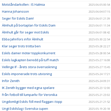
Motståndarkollen : IS Halmia
2025-06-05 00:54
Hanna Johansson
2025-06-04 07:15
Seger för Eskils Dam!
2025-06-01 21:39
Älmhult på bortaplan för Eskils Dam
2025-06-01 11:34
Älmhult går för seger mot Eskils
2025-06-01 08:42
Ebba Jahnfors inför Älmhult
2025-05-30 22:54
Klar seger trots trötta ben
2025-05-28 22:27
Eskils damer möter toppkonkurrent
2025-05-28 00:54
Eskils lagkapten beredd på tuff match
2025-05-27 16:08
Vellinge IF - årets stora överraskning
2025-05-27 15:45
Eskils imponerade trots utvisning
2025-05-24 17:21
Inför Zenith
2025-05-24 09:31
IK Zenith bygger med egna spelare
2025-05-23 12:00
Från fotboll till lumparliv för Veronika
2025-05-21 23:02
Ungdomligt Eskils föll med flaggan i topp
2025-05-21 21:52
Ungt Eskilslag i Svenska cupen
2025-05-19 20:18