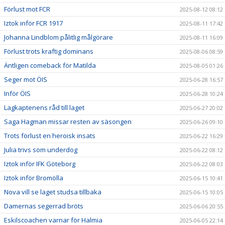
Förlust mot FCR
2025-08-12 08:12
Iztok inför FCR 1917
2025-08-11 17:42
Johanna Lindblom pålitlig målgörare
2025-08-11 16:09
Förlust trots kraftig dominans
2025-08-06 08:59
Äntligen comeback för Matilda
2025-08-05 01:26
Seger mot ÖIS
2025-06-28 16:57
Inför ÖIS
2025-06-28 10:24
Lagkaptenens råd till laget
2025-06-27 20:02
Saga Hagman missar resten av säsongen
2025-06-26 09:10
Trots förlust en heroisk insats
2025-06-22 16:29
Julia trivs som underdog
2025-06-22 08:12
Iztok inför IFK Göteborg
2025-06-22 08:03
Iztok inför Bromölla
2025-06-15 10:41
Nova vill se laget studsa tillbaka
2025-06-15 10:05
Damernas segerrad bröts
2025-06-06 20:55
Eskilscoachen varnar för Halmia
2025-06-05 22:14