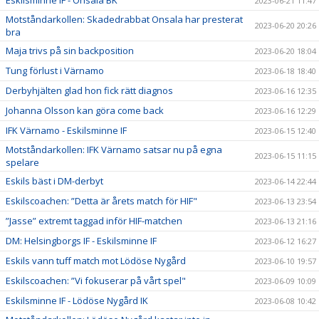
Eskilsminne IF - Onsala BK
2023-06-21 11:47
Motståndarkollen: Skadedrabbat Onsala har presterat
2023-06-20 20:26
bra
Maja trivs på sin backposition
2023-06-20 18:04
Tung förlust i Värnamo
2023-06-18 18:40
Derbyhjälten glad hon fick rätt diagnos
2023-06-16 12:35
Johanna Olsson kan göra come back
2023-06-16 12:29
IFK Värnamo - Eskilsminne IF
2023-06-15 12:40
Motståndarkollen: IFK Värnamo satsar nu på egna
2023-06-15 11:15
spelare
Eskils bäst i DM-derbyt
2023-06-14 22:44
Eskilscoachen: ”Detta är årets match för HIF"
2023-06-13 23:54
”Jasse” extremt taggad inför HIF-matchen
2023-06-13 21:16
DM: Helsingborgs IF - Eskilsminne IF
2023-06-12 16:27
Eskils vann tuff match mot Lödöse Nygård
2023-06-10 19:57
Eskilscoachen: ”Vi fokuserar på vårt spel"
2023-06-09 10:09
Eskilsminne IF - Lödöse Nygård IK
2023-06-08 10:42