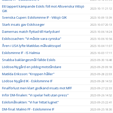
Ett tappert kämpande Eskils föll mot Allsvenska Vittsjö
2023-10-11 21:12
GIK
Svenska Cupen: Eskilsminne IF - Vittsjö GIK
2023-10-09 13:39
Stark insats gav Eskilsseger
2023-10-07 20:13
Damernas match flyttad till Harlyckan!
2023-10-06 14:24
Eskilscoachen: ”Vi måste vara cyniska"
2023-10-06 10:56
Åren i USA lyfte Matildas målvaktsspel
2023-10-04 11:07
Eskilsminne IF - IS Halmia
2023-10-03 17:11
Snabba baklängesmål fällde Eskils
2023-09-30 16:48
Lödöse/Nygård en jobbig motståndare
2023-09-29 09:18
Matilda Eriksson: ”Kroppen håller"
2023-09-28 22:03
Lödöse Nygård IK - Eskilsminne IF
2023-09-28 14:53
Finalförlust men klart godkänd insats mot MFF
2023-09-27 22:33
Inför DM-finalen: ”Vi spelar helt utan press"
2023-09-26 14:52
Eskilsmålvakten: ”Vi har hittat lugnet"
2023-09-25 22:41
DM-final: Malmö FF - Eskilsminne IF
2023-09-25 18:30