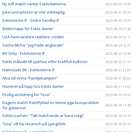
Ny tuff match väntar Eskilsdamerna
2023-09-02 17:32
Julia Lennartsson är inte vidskeplig
2023-08-31 20:24
Eskilsminne IF - Södra Sandby IF
2023-08-30 15:37
Bottennapp för Eskils damer
2023-08-26 21:30
USA-hemvändare räddare i nöden
2023-08-24 22:11
Sacha Micha: ”Jag hade änglavakt"
2023-08-24 12:25
IFK Örby - Eskilsminne IF
2023-08-23 10:59
Eskils målvakt till sjukhus efter kraftfull kollision
2023-08-22 21:37
Halmstads BK - Eskilsminne IF
2023-08-21 21:03
Alva vill vinna ”Familjekampen"
2023-08-21 20:06
Humöret på topp hos Eskils damer
2023-08-21 11:02
Festlig avslutning för ”Issa"
2023-08-19 19:26
Dagens match framflyttad en timme pga bussproblem
2023-08-19 11:28
för gästerna!
Eskilscoachen: ”Tätt matchande är bara roligt"
2023-08-18 10:13
”Issa” vill ha revansch på Ljungskile
2023-08-18 09:57