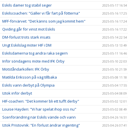
Eskils damer tog stabil seger
2025-05-17 16:54
Eskilscoachen: "Gäller vi får fart på fötterna"
2025-05-16 17:25
MFF-förvärvet: "Det känns som jag kommit hem"
2025-05-16 17:24
Qviding går för vinst mot Eskils
2025-05-16 17:22
DM-förlust trots stark insats
2025-05-14 22:54
Ungt Eskilslag möter HIF i DM
2025-05-13 13:49
Eskilsdamerna tog andra raka segern
2025-05-11 16:46
Inför söndagens möte med IFK Örby
2025-05-10 22:03
Motståndarkollen: IFK Örby
2025-05-10 21:59
Matilda Eriksson på väg tillbaka
2025-05-08 11:18
Eskils vann derbyt på Olympia
2025-05-04 17:55
Iztok inför derbyt
2025-05-04 08:09
HIF-coachen: "Det kommer bli ett tufft derby"
2025-05-02 12:01
Louise Hayden: "Vi har spelat ihop oss nu"
2025-05-02 08:49
Scenförändring när Eskils vände och vann
2025-04-26 16:51
Iztok Pristovnik: "En förlust ändrar ingenting"
2025-04-26 07:41