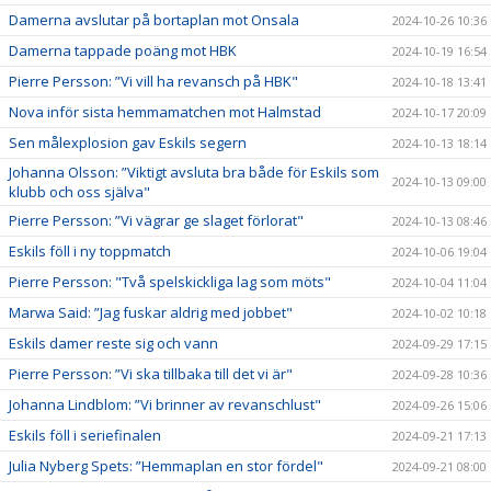
Damerna avslutar på bortaplan mot Onsala
2024-10-26 10:36
Damerna tappade poäng mot HBK
2024-10-19 16:54
Pierre Persson: ”Vi vill ha revansch på HBK"
2024-10-18 13:41
Nova inför sista hemmamatchen mot Halmstad
2024-10-17 20:09
Sen målexplosion gav Eskils segern
2024-10-13 18:14
Johanna Olsson: ”Viktigt avsluta bra både för Eskils som
2024-10-13 09:00
klubb och oss själva"
Pierre Persson: ”Vi vägrar ge slaget förlorat"
2024-10-13 08:46
Eskils föll i ny toppmatch
2024-10-06 19:04
Pierre Persson: "Två spelskickliga lag som möts"
2024-10-04 11:04
Marwa Said: ”Jag fuskar aldrig med jobbet"
2024-10-02 10:18
Eskils damer reste sig och vann
2024-09-29 17:15
Pierre Persson: ”Vi ska tillbaka till det vi är"
2024-09-28 10:36
Johanna Lindblom: ”Vi brinner av revanschlust"
2024-09-26 15:06
Eskils föll i seriefinalen
2024-09-21 17:13
Julia Nyberg Spets: ”Hemmaplan en stor fördel"
2024-09-21 08:00