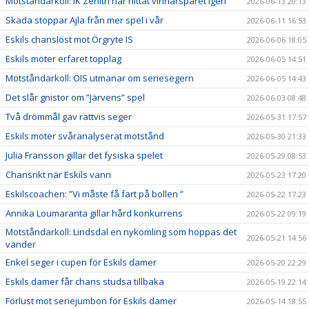
Motståndarkoll: IK Zenith har hittat vinnarspåret igen
2026-06-13 20:13
Skada stoppar Ajla från mer spel i vår
2026-06-11 16:53
Eskils chanslöst mot Örgryte IS
2026-06-06 18:05
Eskils möter erfaret topplag
2026-06-05 14:51
Motståndarkoll: ÖIS utmanar om seriesegern
2026-06-05 14:43
Det slår gnistor om ”Järvens” spel
2026-06-03 08:48
Två drömmål gav rättvis seger
2026-05-31 17:57
Eskils möter svåranalyserat motstånd
2026-05-30 21:33
Julia Fransson gillar det fysiska spelet
2026-05-29 08:53
Chansrikt när Eskils vann
2026-05-23 17:20
Eskilscoachen: ”Vi måste få fart på bollen ”
2026-05-22 17:23
Annika Loumaranta gillar hård konkurrens
2026-05-22 09:19
Motståndarkoll: Lindsdal en nykomling som hoppas det
2026-05-21 14:56
vänder
Enkel seger i cupen för Eskils damer
2026-05-20 22:29
Eskils damer får chans studsa tillbaka
2026-05-19 22:14
Förlust mot seriejumbon för Eskils damer
2026-05-14 18:55