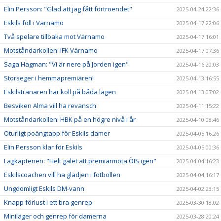
Elin Persson: "Glad att jag fått förtroendet"
2025-04-24 22:36
Eskils föll i Värnamo
2025-04-17 22:06
Två spelare tillbaka mot Värnamo
2025-04-17 16:01
Motståndarkollen: IFK Värnamo
2025-04-17 07:36
Saga Hagman: "Vi är nere på Jorden igen"
2025-04-16 20:03
Storseger i hemmapremiären!
2025-04-13 16:55
Eskilstränaren har koll på båda lagen
2025-04-13 07:02
Besviken Alma vill ha revansch
2025-04-11 15:22
Motståndarkollen: HBK på en högre nivå i år
2025-04-10 08:46
Oturligt poängtapp för Eskils damer
2025-04-05 16:26
Elin Persson klar för Eskils
2025-04-05 00:36
Lagkaptenen: "Helt galet att premiärmöta ÖIS igen"
2025-04-04 16:23
Eskilscoachen vill ha glädjen i fotbollen
2025-04-04 16:17
Ungdomligt Eskils DM-vann
2025-04-02 23:15
Knapp förlust i ett bra genrep
2025-03-30 18:02
Miniläger och genrep för damerna
2025-03-28 20:24