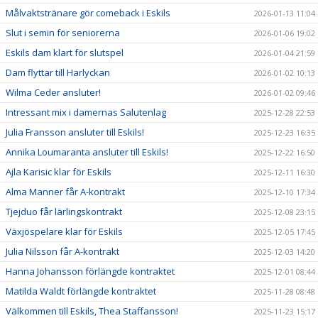
Målvaktstränare gör comeback i Eskils
2026-01-13 11:04
Slut i semin för seniorerna
2026-01-06 19:02
Eskils dam klart för slutspel
2026-01-04 21:59
Dam flyttar till Harlyckan
2026-01-02 10:13
Wilma Ceder ansluter!
2026-01-02 09:46
Intressant mix i damernas Salutenlag
2025-12-28 22:53
Julia Fransson ansluter till Eskils!
2025-12-23 16:35
Annika Loumaranta ansluter till Eskils!
2025-12-22 16:50
Ajla Karisic klar för Eskils
2025-12-11 16:30
Alma Manner får A-kontrakt
2025-12-10 17:34
Tjejduo får lärlingskontrakt
2025-12-08 23:15
Växjöspelare klar för Eskils
2025-12-05 17:45
Julia Nilsson får A-kontrakt
2025-12-03 14:20
Hanna Johansson förlängde kontraktet
2025-12-01 08:44
Matilda Waldt förlängde kontraktet
2025-11-28 08:48
Välkommen till Eskils, Thea Staffansson!
2025-11-23 15:17