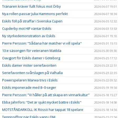
Tränaren kräver fullt fokus mot Örby
2024-06-07 19:01
Nya rollen passar Julia Hammons perfekt
2024-06-07 18:36
Eskils föll på straffar i Svenska Cupen
2024-06-05 12:32
Cupderby mot HIF väntar Eskils
2024-06-03 13:53
Ny styrkedemonstration av Eskils
2024-06-01 19:10
Pierre Persson: ”Sådana här matcher vi vill spela"
2024-05-31 15:15
13:e säsongen för veteranen Matilda
2024-05-30 09:30
Oavgjort för Eskils damer i Göteborg
2024-05-25 17:12
Eskils damer möter seriefavoriten
2024-05-23 22:51
Seriefavoriten svårslagen på Valhalla
2024-05-23 22:35
Powerspelaren Marwa trivs i Eskils
2024-05-22 09:52
Eskils imponerade med 8–0-seger
2024-05-19 19:56
Pierre Persson: ”Vi håller på att skapa en vinnarkultur"
2024-05-18 15:27
Ebba Jahnfors: ”Det är sjukt mycket bättre i Eskils"
2024-05-18 14:58
MOTSTÅNDARKOLL: IK Rössö har tappat 18 spelare
2024-05-18 14:56
Tennissiffror när Eskils vann i DM
2024-05-15 21:56