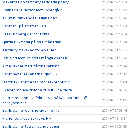
Makalös upphämtning räddade poäng
2024-08-18 15:50
Chans till revansch mot Rosengård
2024-08-16 14:22
120 minuter kändes i Ellens ben
2024-08-15 12:26
Eskils föll på straffar i DM
2024-08-14 23:33
Tess Fridberg klar för Eskils
2024-08-14 15:59
Fjärde HIF-mötet på fyra månader
2024-08-13 20:39
Känslofyllt avsked för Alva Hed
2024-08-11 18:57
Oavgjort mot ÖIS trots många chanser
2024-08-11 18:36
Alma räknar med hårdbevakning
2024-08-09 21:29
Eskils möter revanschsuget ÖIS
2024-08-09 21:17
Historisk Eskilsseger inför rekordpublik
2024-08-06 23:04
Skadeproblem historia nu vill Tilde bidra
2024-08-06 08:56
Pierre Persson: ”Vi fokuserar på vårt spel inte på
2024-08-05 21:05
derbynerver"
Eskils damer dominerade men föll
2024-07-27 08:44
Planer på att se Eskils vs HIF
2024-07-16 16:51
Eskils damer tog sin tionde seger
2024-06-29 21:08