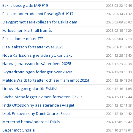
Eskils besegrade MFF F19
2025-03-22 19:45
Eskils imponerade mot Rosengård 1917
2025-03-14 21:32
Oavgjort mot seriekollegan för Eskils dam
2025-03-08 20:02
Förlust men klart fall framåt
2025-02-15 17:29
Eskils damer möter TFF
2025-02-04 17:58
Elsa Isaksson fortsätter över 2025!
2025-01-11 08:05
Nova Karlsson signerade nytt kontrakt
2024-12-25 12:40
Hanna Johansson forsätter över 2025!
2024-12-23 20:38
Skyttedrottningen förlänger över 2026!
2024-12-20 15:30
Matilda Waldt fortsätter och ser fram emot 2025!
2024-12-19 18:34
Linnéa Hagberg klar för Eskils!
2024-12-16 11:05
Sacha Micha lägger av men fortsätter i Eskils
2024-12-13 17:44
Frida Ottosson ny assisterande i A-laget
2024-12-12 11:58
Iztok Pristovnik ny Damtränare i Eskils!
2024-12-10 14:42
Meriterad hemvändare till Eskils
2024-12-05 19:42
Seger mot Onsala
2024-10-27 18:01