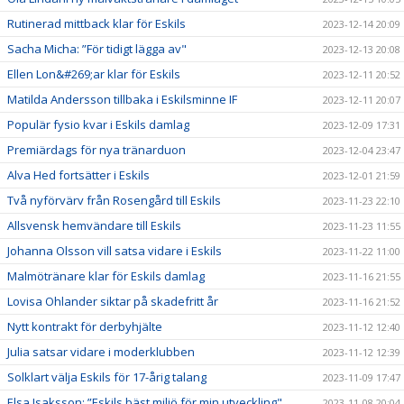
Rutinerad mittback klar för Eskils
2023-12-14 20:09
Sacha Micha: ”För tidigt lägga av"
2023-12-13 20:08
Ellen Lon&#269;ar klar för Eskils
2023-12-11 20:52
Matilda Andersson tillbaka i Eskilsminne IF
2023-12-11 20:07
Populär fysio kvar i Eskils damlag
2023-12-09 17:31
Premiärdags för nya tränarduon
2023-12-04 23:47
Alva Hed fortsätter i Eskils
2023-12-01 21:59
Två nyförvärv från Rosengård till Eskils
2023-11-23 22:10
Allsvensk hemvändare till Eskils
2023-11-23 11:55
Johanna Olsson vill satsa vidare i Eskils
2023-11-22 11:00
Malmötränare klar för Eskils damlag
2023-11-16 21:55
Lovisa Ohlander siktar på skadefritt år
2023-11-16 21:52
Nytt kontrakt för derbyhjälte
2023-11-12 12:40
Julia satsar vidare i moderklubben
2023-11-12 12:39
Solklart välja Eskils för 17-årig talang
2023-11-09 17:47
Elsa Isaksson: ”Eskils bäst miljö för min utveckling"
2023-11-08 20:04