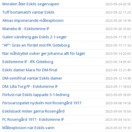
Moralen åter Eskils segervapen
2023-09-24 20:59
Tuff bortamatch väntar Eskils
2023-09-22 11:23
Almas imponerande målexplosion
2023-09-20 14:18
Mariebo IK - Eskilsminne IF
2023-09-20 10:00
Galen vändning gav Eskils 2-1-seger
2023-09-17 18:17
”AP”: Gräs en fördel mot IFK Göteborg
2023-09-15 11:56
När målskyttet sviker ger Johanna allt för laget
2023-09-14 20:09
Eskilsminne IF - IFK Göteborg
2023-09-14 09:47
Eskils damer klara för DM-final
2023-09-13 21:49
DM-semifinal väntar Eskils damer
2023-09-12 14:58
DM: Lilla Torg FF - Eskilsminne IF
2023-09-11 18:03
Förlust när Eskils tappade 3-1-ledning
2023-09-09 18:09
Försvarsspelet nyckeln mot Rosengård 1917
2023-09-08 14:56
Eskilsback möter gärna Rosengård
2023-09-06 10:06
FC Rosengård 1917 - Eskilsminne IF
2023-09-04 16:51
Målexplosion när Eskils vann
2023-09-03 19:10