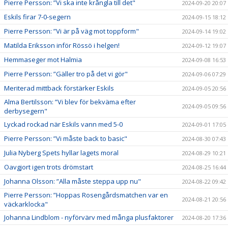
Pierre Persson: ”Vi ska inte krångla till det"
2024-09-20 20:07
Eskils firar 7-0-segern
2024-09-15 18:12
Pierre Persson: ”Vi är på väg mot toppform"
2024-09-14 19:02
Matilda Eriksson inför Rössö i helgen!
2024-09-12 19:07
Hemmaseger mot Halmia
2024-09-08 16:53
Pierre Persson: ”Gäller tro på det vi gör"
2024-09-06 07:29
Meriterad mittback förstärker Eskils
2024-09-05 20:56
Alma Bertilsson: ”Vi blev för bekväma efter
2024-09-05 09:56
derbysegern"
Lyckad rockad när Eskils vann med 5-0
2024-09-01 17:05
Pierre Persson: ”Vi måste back to basic"
2024-08-30 07:43
Julia Nyberg Spets hyllar lagets moral
2024-08-29 10:21
Oavgjort igen trots drömstart
2024-08-25 16:44
Johanna Olsson: ”Alla måste steppa upp nu"
2024-08-22 09:42
Pierre Persson: ”Hoppas Rosengårdsmatchen var en
2024-08-21 20:56
väckarklocka"
Johanna Lindblom - nyförvärv med många plusfaktorer
2024-08-20 17:36