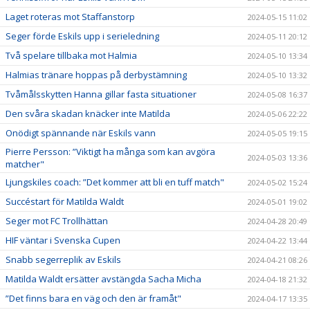
Laget roteras mot Staffanstorp
2024-05-15 11:02
Seger förde Eskils upp i serieledning
2024-05-11 20:12
Två spelare tillbaka mot Halmia
2024-05-10 13:34
Halmias tränare hoppas på derbystämning
2024-05-10 13:32
Tvåmålsskytten Hanna gillar fasta situationer
2024-05-08 16:37
Den svåra skadan knäcker inte Matilda
2024-05-06 22:22
Onödigt spännande när Eskils vann
2024-05-05 19:15
Pierre Persson: ”Viktigt ha många som kan avgöra
2024-05-03 13:36
matcher"
Ljungskiles coach: ”Det kommer att bli en tuff match"
2024-05-02 15:24
Succéstart för Matilda Waldt
2024-05-01 19:02
Seger mot FC Trollhättan
2024-04-28 20:49
HIF väntar i Svenska Cupen
2024-04-22 13:44
Snabb segerreplik av Eskils
2024-04-21 08:26
Matilda Waldt ersätter avstängda Sacha Micha
2024-04-18 21:32
”Det finns bara en väg och den är framåt"
2024-04-17 13:35