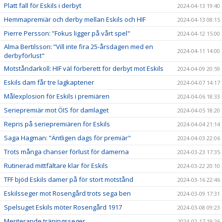
Platt fall för Eskils i derbyt
2024-04-13 19:40
Hemmapremiär och derby mellan Eskils och HIF
2024-04-13 08:15
Pierre Persson: ”Fokus ligger på vårt spel"
2024-04-12 15:00
Alma Bertilsson: ”Vill inte fira 25-årsdagen med en
2024-04-11 14:00
derbyförlust"
Motståndarkoll: HIF väl förberett för derbyt mot Eskils
2024-04-09 20:59
Eskils dam får tre lagkaptener
2024-04-07 14:17
Målexplosion för Eskils i premiären
2024-04-06 18:33
Seriepremiär mot ÖIS för damlaget
2024-04-05 18:20
Repris på seriepremiären för Eskils
2024-04-04 21:14
Saga Hagman: ”Äntligen dags för premiär"
2024-04-03 22:06
Trots många chanser förlust för damerna
2024-03-23 17:35
Rutinerad mittfältare klar för Eskils
2024-03-22 20:10
TFF bjöd Eskils damer på för stort motstånd
2024-03-16 22:46
Eskilsseger mot Rosengård trots sega ben
2024-03-09 17:31
Spelsuget Eskils möter Rosengård 1917
2024-03-08 09:23
Meriterande träningsseger
2024-02-17 19:26