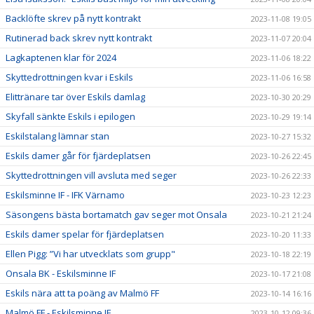
Backlöfte skrev på nytt kontrakt
2023-11-08 19:05
Rutinerad back skrev nytt kontrakt
2023-11-07 20:04
Lagkaptenen klar för 2024
2023-11-06 18:22
Skyttedrottningen kvar i Eskils
2023-11-06 16:58
Elittränare tar över Eskils damlag
2023-10-30 20:29
Skyfall sänkte Eskils i epilogen
2023-10-29 19:14
Eskilstalang lämnar stan
2023-10-27 15:32
Eskils damer går för fjärdeplatsen
2023-10-26 22:45
Skyttedrottningen vill avsluta med seger
2023-10-26 22:33
Eskilsminne IF - IFK Värnamo
2023-10-23 12:23
Säsongens bästa bortamatch gav seger mot Onsala
2023-10-21 21:24
Eskils damer spelar för fjärdeplatsen
2023-10-20 11:33
Ellen Pigg: ”Vi har utvecklats som grupp"
2023-10-18 22:19
Onsala BK - Eskilsminne IF
2023-10-17 21:08
Eskils nära att ta poäng av Malmö FF
2023-10-14 16:16
Malmö FF - Eskilsminne IF
2023-10-12 09:36