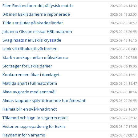
Ellen Roslund beredd på fysisk match
2025-09-26 14:30
0-0 men Eskilsdamerna imponerade
2025-09-19 22:00
Tilde ser slutet på skadeeländet
2025-09-18 20:57
Johanna Olsson missar HBK-matchen
2025-09-18 20:53
Svag insats när Eskils kryssade
2025-09-13 16:15
Iztok vill tillbaka till vårformen
2025-09-12 07:40
Stark vänskap mellan målvakterna
2025-09-12 07:35
Storseger för Eskils damer
2025-09-06 19:05
Konkurrensen ökar i damlaget
2025-09-04 15:51
Matilda snart i full matchform
2025-09-04 15:47
Alma avgjorde med sent mål
2025-08-30 18:56
Almas tappade självförtroende har återvänt
2025-08-29 20:53
Halmia blir en svårknäckt nöt
2025-08-29 16:07
Tålamod och lugn är segerreceptet
2025-08-22 22:32
Historien upprepade sig för Eskils
2025-08-17 17:05
Hayden inför Värnamo
2025-08-17 08:13