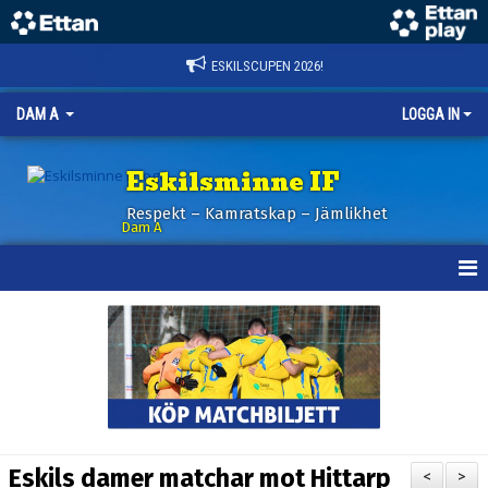
ESKILSCUPEN 2026!
DAM A
LOGGA IN
Eskilsminne IF
Respekt – Kamratskap – Jämlikhet
Dam A
HEM
NYHETER
KALENDER
TRUPPEN
Eskils damer matchar mot Hittarp
<
>