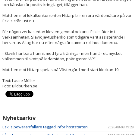
och känslan är positiv kring laget, tillägger han.
Matchen mot lokalkonkurrenten Hittarp blir en bra värdemätare på var
Eskils står just nu.
För någon vecka sedan klev en genmal bekant i Eskils åter in i
verksamheten. Slavik Jevtushenko som tidigare varit assisterande i
herrarnas A-lag har nu efter några år samma roll hos damerna.
- Slavik har bara hunnit med fyra träningar men han är ett mycket
välkommen tillskott på ledarsidan, poängterar ”AP”.
Matchen mot Hittarp spelas på Västergård med start klockan 19.
Text: Lasse Möller
Foto: Bildburken.se
Nyhetsarkiv
Eskils poweranfallare taggad inför höststarten
2026-08-08 19:29