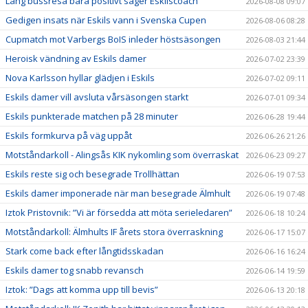
Lång bussresa bara positivt säger Eskilscoach
2026-08-08 09:07
Gedigen insats när Eskils vann i Svenska Cupen
2026-08-06 08:28
Cupmatch mot Varbergs BoIS inleder höstsäsongen
2026-08-03 21:44
Heroisk vändning av Eskils damer
2026-07-02 23:39
Nova Karlsson hyllar glädjen i Eskils
2026-07-02 09:11
Eskils damer vill avsluta vårsäsongen starkt
2026-07-01 09:34
Eskils punkterade matchen på 28 minuter
2026-06-28 19:44
Eskils formkurva på väg uppåt
2026-06-26 21:26
Motståndarkoll - Alingsås KIK nykomling som överraskat
2026-06-23 09:27
Eskils reste sig och besegrade Trollhättan
2026-06-19 07:53
Eskils damer imponerade när man besegrade Älmhult
2026-06-19 07:48
Iztok Pristovnik: ”Vi är försedda att möta serieledaren”
2026-06-18 10:24
Motståndarkoll: Älmhults IF årets stora överraskning
2026-06-17 15:07
Stark come back efter långtidsskadan
2026-06-16 16:24
Eskils damer tog snabb revansch
2026-06-14 19:59
Iztok: ”Dags att komma upp till bevis”
2026-06-13 20:18