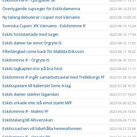
Eskilsminne IF - Ljungskile SK
2023-08-17 13:31
Övertygande cupseger för Eskilsdamerna
2023-08-16 23:25
Ny talang debuterar i cupen mot Värnamo
2023-08-16 09:35
Svenska Cupen: IFK Värnamo - Eskilsminne IF
2023-08-15 15:24
Eskils höststartade med seger
2023-08-12 17:54
Eskils damer tar emot Örgryte IS
2023-08-12 11:03
Efterlängtad come back för Matilda Eriksson
2023-08-11 18:02
Eskilsminne IF - Örgryte IS
2023-08-10 15:51
Eskils lagkapten tror på bra höst
2023-08-05 11:11
Eskilsminne IF ingår samarbetsavtal med Trelleborgs FF
2023-07-28 16:18
Eskilsspelare till Italienskt Serie A-lag
2023-07-28 10:31
Eskils damer stärker lagandan
2023-07-27 16:07
Eskils orkade inte stå emot starkt MFF
2023-06-30 22:56
Eskilsminne IF - Malmö FF
2023-06-26 15:03
Eskilstalang till Allsvenskan
2023-06-26 11:35
Eskilscoachen vill bibehålla hemmaformen
2023-06-21 23:08