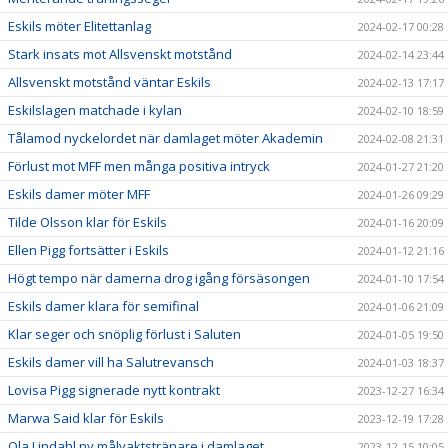
Eskils möter Elitettanlag
2024-02-17 00:28
Stark insats mot Allsvenskt motstånd
2024-02-14 23:44
Allsvenskt motstånd väntar Eskils
2024-02-13 17:17
Eskilslagen matchade i kylan
2024-02-10 18:59
Tålamod nyckelordet när damlaget möter Akademin
2024-02-08 21:31
Förlust mot MFF men många positiva intryck
2024-01-27 21:20
Eskils damer möter MFF
2024-01-26 09:29
Tilde Olsson klar för Eskils
2024-01-16 20:09
Ellen Pigg fortsätter i Eskils
2024-01-12 21:16
Högt tempo när damerna drog igång försäsongen
2024-01-10 17:54
Eskils damer klara för semifinal
2024-01-06 21:09
Klar seger och snöplig förlust i Saluten
2024-01-05 19:50
Eskils damer vill ha Salutrevansch
2024-01-03 18:37
Lovisa Pigg signerade nytt kontrakt
2023-12-27 16:34
Marwa Said klar för Eskils
2023-12-19 17:28
Ola Lindahl ny målvaktstränare i damlaget
2023-12-15 10:05