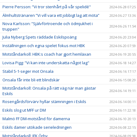
Pierre Persson: ”Vi tror stenhårt på vår spelidé"
2024-06-28 07:25
Älmhultstränaren ”Vi vill vara ett jobbigt lag att möta”
2024-06-27 13:36
Nova Karlsson: ”Självförtroende och ödmjukhet i
2024-06-26 11:54
truppen"
Julia Nyberg Spets räddade Eskilspoäng
2024-06-20 23:04
Inställningen och egna spelet fokus mot HBK
2024-06-20 07:59
Motståndarkoll: HBK:s coach har gjort hemläxan
2024-06-19 20:55
Lovisa Pigg: ”Vi kan inte underskatta något lag"
2024-06-18 14:27
Stabil 5-1-seger mot Onsala
2024-06-16 17:17
Onsala får inte bli ett blindskär
2024-06-15 08:29
Motståndarkoll: Onsala på rätt väg när man gästar
2024-06-14 19:11
Eskils
Rosengårdsförvärv hyllar stämningen i Eskils
2024-06-14 00:11
Eskils slog ut MFF ur DM
2024-06-11 22:18
Malmö FF DM-motstånd för damerna
2024-06-10 20:13
Eskils damer utökade serieledningen
2024-06-08 22:15
Motståndarkoll: IFK Örby
2024-06-08 09:38