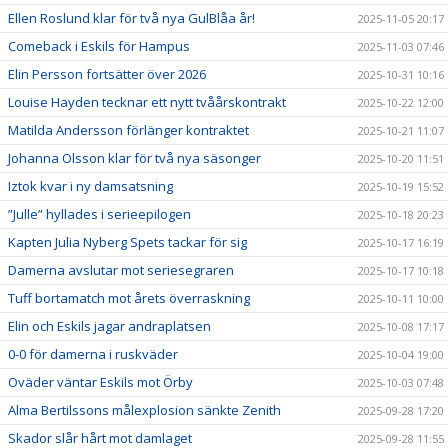
Ellen Roslund klar för två nya GulBlåa år!
2025-11-05 20:17
Comeback i Eskils för Hampus
2025-11-03 07:46
Elin Persson fortsätter över 2026
2025-10-31 10:16
Louise Hayden tecknar ett nytt tvåårskontrakt
2025-10-22 12:00
Matilda Andersson förlänger kontraktet
2025-10-21 11:07
Johanna Olsson klar för två nya säsonger
2025-10-20 11:51
Iztok kvar i ny damsatsning
2025-10-19 15:52
”Julle” hyllades i serieepilogen
2025-10-18 20:23
Kapten Julia Nyberg Spets tackar för sig
2025-10-17 16:19
Damerna avslutar mot seriesegraren
2025-10-17 10:18
Tuff bortamatch mot årets överraskning
2025-10-11 10:00
Elin och Eskils jagar andraplatsen
2025-10-08 17:17
0-0 för damerna i ruskväder
2025-10-04 19:00
Oväder väntar Eskils mot Örby
2025-10-03 07:48
Alma Bertilssons målexplosion sänkte Zenith
2025-09-28 17:20
Skador slår hårt mot damlaget
2025-09-28 11:55