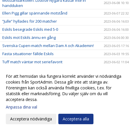
Motståndarkollen: Lödöse Nygård kastar inte in
2023-06-08 10:10
handduken
Ellen Pigg gillar spännande motstånd
2023-06-07 22:32
”Julle” hyllades för 200 matcher
2023-06-06 16:03
Eskils besegrade Eskils med 5-0
2023-06-06 16:00
Eskils mot Eskils ännu en gång
2023-06-06 00:30
Svenska Cupen-match mellan Dam A och Akademin!
2023-06-05 17:16
Fasta situationer fällde Eskils
2023-06-03 19:55
Tuff match väntar mot seriefavorit
2023-06-02 11:04
Motståndarkollen: Hårdsatsande Halmia med 14
2023-06-01 09:50
nyförvärv
För att hemsidan ska fungera korrekt använder vi nödvändiga
cookies från SportAdmin. Dessa går inte att stänga av.
”Aggi” närmar sig toppformen
2023-05-30 21:51
Föreningen kan också använda frivilliga cookies, t.ex. för
IS Halmia - Eskilsminne IF
2023-05-30 10:56
statistik eller marknadsföring. Du väljer själv om du vill
Alma Bertilssons hat trick sänkte Mariebo
acceptera dessa.
2023-05-27 19:38
Motståndarkollen: Mariebo IK satsar på egna talanger
Anpassa dina val
2023-05-23 19:33
Eskilsminne IF - Mariebo IK
2023-05-23 14:58
Acceptera nödvändiga
Acceptera alla
Alma inne på femte paret fotbollsskor
2023-05-23 11:42