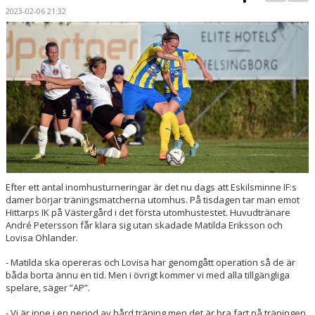
BILDGALLERI
2023-02-06 21:32
DOKUMENT
KONTAKT
MATCHER
DIV. 1 SÖDRA
DAM AKADEMI - DIVISION 2
Efter ett antal inomhusturneringar är det nu dags att Eskilsminne IF:s
damer börjar träningsmatcherna utomhus. På tisdagen tar man emot
Hittarps IK på Västergård i det första utomhustestet. Huvudtränare
André Petersson får klara sig utan skadade Matilda Eriksson och
Lovisa Ohlander.
- Matilda ska opereras och Lovisa har genomgått operation så de är
båda borta ännu en tid. Men i övrigt kommer vi med alla tillgängliga
spelare, säger ”AP”.
- Vi är inne i en period av hård träning men det är bra fart på träningen