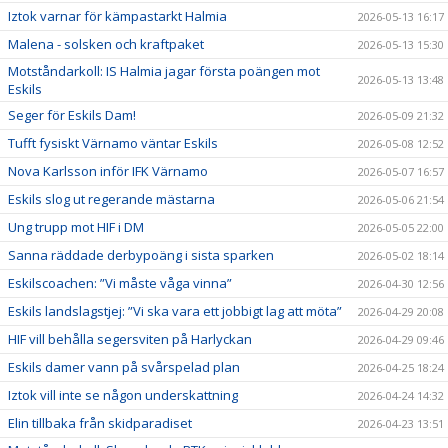
Iztok varnar för kämpastarkt Halmia
2026-05-13 16:17
Malena - solsken och kraftpaket
2026-05-13 15:30
Motståndarkoll: IS Halmia jagar första poängen mot
2026-05-13 13:48
Eskils
Seger för Eskils Dam!
2026-05-09 21:32
Tufft fysiskt Värnamo väntar Eskils
2026-05-08 12:52
Nova Karlsson inför IFK Värnamo
2026-05-07 16:57
Eskils slog ut regerande mästarna
2026-05-06 21:54
Ung trupp mot HIF i DM
2026-05-05 22:00
Sanna räddade derbypoäng i sista sparken
2026-05-02 18:14
Eskilscoachen: ”Vi måste våga vinna”
2026-04-30 12:56
Eskils landslagstjej: ”Vi ska vara ett jobbigt lag att möta”
2026-04-29 20:08
HIF vill behålla segersviten på Harlyckan
2026-04-29 09:46
Eskils damer vann på svårspelad plan
2026-04-25 18:24
Iztok vill inte se någon underskattning
2026-04-24 14:32
Elin tillbaka från skidparadiset
2026-04-23 13:51