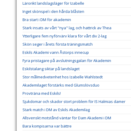
Lärorikt landslagsläger för Izabelle
Inget skönspel i den hårda blåsten
Bra start i DM för akademin
Stark insats av vårt "nya" lag, och hattrick av Thea
Ytterligare fem nyförvärv klara för vårt div 2-lag
Skön seger i årets första träningsmatch
Eskils Akademi vann Åstorps innecup
Fyra pristagare på avslutningsgalan för Akademin
Eskilstalang siktar på landslaget
Stor målmedvetenhet hos Izabelle Wahlstedt
Akademilaget förstärks med Glumslövsduo
Provträna med Eskils!
Sjukdomar och skador stort problem för IS Halmias damer
Stark match i DM av Eskils Akademilag
Allsvenskt motstånd väntar för Dam Akademi i DM
Bara kompisarna var bättre