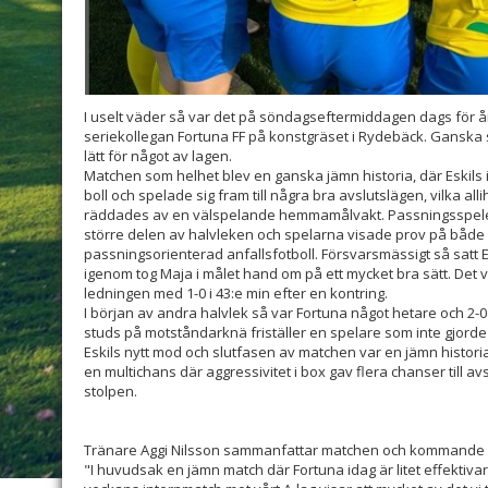
I uselt väder så var det på söndagseftermiddagen dags för å
seriekollegan Fortuna FF på konstgräset i Rydebäck. Ganska s
lätt för något av lagen.
Matchen som helhet blev en ganska jämn historia, där Eskils
boll och spelade sig fram till några bra avslutslägen, vilka all
räddades av en välspelande hemmamålvakt. Passningsspel
större delen av halvleken och spelarna visade prov på både m
passningsorienterad anfallsfotboll. Försvarsmässigt så satt Es
igenom tog Maja i målet hand om på ett mycket bra sätt. Det var
ledningen med 1-0 i 43:e min efter en kontring.
I början av andra halvlek så var Fortuna något hetare och 2-0 
studs på motståndarknä friställer en spelare som inte gjorde
Eskils nytt mod och slutfasen av matchen var en jämn historia
en multichans där aggressivitet i box gav flera chanser till av
stolpen.
Tränare Aggi Nilsson sammanfattar matchen och kommande p
"I huvudsak en jämn match där Fortuna idag är litet effektiva