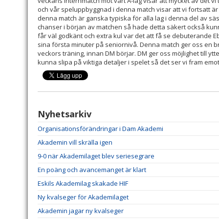
veckans internmatch mot vårt A-lag visar att mycket av det vi 
och vår speluppbyggnad i denna match visar att vi fortsatt är p
denna match är ganska typiska för alla lag i denna del av sä
chanser i början av matchen så hade detta säkert också kunn
får väl godkänt och extra kul var det att få se debuterande E
sina första minuter på seniornivå. Denna match ger oss en b
veckors träning, innan DM börjar. DM ger oss möjlighet till ytt
kunna slipa på viktiga detaljer i spelet så det ser vi fram emo
Nyhetsarkiv
Organisationsförändringar i Dam Akademi
Akademin vill skrälla igen
9-0 när Akademilaget blev seriesegrare
En poäng och avancemanget är klart
Eskils Akademilag skakade HIF
Ny kvalseger för Akademilaget
Akademin jagar ny kvalseger