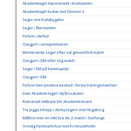
Akademilaget imponerade i kvalstarten
Akademilaget kvalar mot Division 2
Seger mot Kullabygden
Seger i återstarten
Förlust i derbyt
Oavgjort i seriepremiären
Meriterande seger efter väl genomförd match
Oavgjort i DM efter seg match
Seger i DM på hemmaplan
Oavgjort i DM
Förlust men positiva besked i första träningsmatchen
Dam Akademi-laget i Nyårssaluten
Rutinerad mittback blir Akademitränare
Tre pigga inhopp i derbysegern mot Högaborg
Mållöst men en mkt bra div 2-match i Stafsinge
Onödig hemmaförlust mot Fc Hessleholm