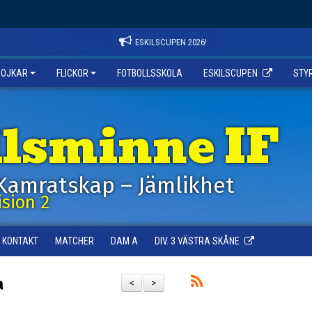
ESKILSCUPEN 2026!
POJKAR
FLICKOR
FOTBOLLSSKOLA
ESKILSCUPEN
STY
ilsminne IF
Kamratskap – Jämlikhet
sion 2
KONTAKT
MATCHER
DAM A
DIV. 3 VÄSTRA SKÅNE
a
<
>