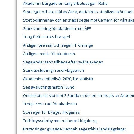
Akademin bärgade en tung arbetsseger i Röke
Storseger och tre mål av Alma, detta trots uteblivet skönspel
Stort bollinnehav och en stabil seger mot Centern för vårt a
Stark vändning för akademin mot ÄFF
Tung förlust trots bra spel
Äntligen premiär och seger i Trönninge
Äntligen match för akademin
Saga Andersson tillbaka efter svåra skadan
Stark avslutning i reservlagserien
Akademins fotbollsår 2020, lite statistik
Seg avslutningsmatch i Lund
Omdiskuterat slut mot S Sandby trots en fin insats av Akade
Tredje X:et i rad för akademin
Storseger för B-laget i Höganäs
Tufft kryssderby mot rutinerat Högaborg
Brutet finger grusade Hannah Tegeståhls landslagsläger