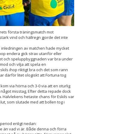
rets första träningsmatch mot
tark vind och hällregn gjorde det inte
 i inledningen av matchen hade mycket
ihop endera gick strax utanför eller
et och speluppbyggnaden var bra under
od och vilja att spela en
kils ihop riktigt bra och det som rann
 därför litet ologiskt att Fortuna tog
kom via hörna och 3-0 via att en oturlig
 något misstag, Efter detta repade dock
. Halvlekens hetaste chans för Eskils var
slut, som slutade med att bollen tog i
eriod enligt nedan:
re än vad vi är. Både denna och förra