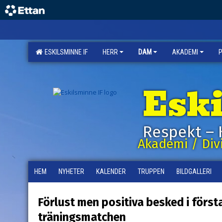
ESKILSMINNE IF
HERR
DAM
AKADEMI
Esk
Respekt – 
Akademi / Divi
HEM
NYHETER
KALENDER
TRUPPEN
BILDGALLERI
Förlust men positiva besked i först
träningsmatchen