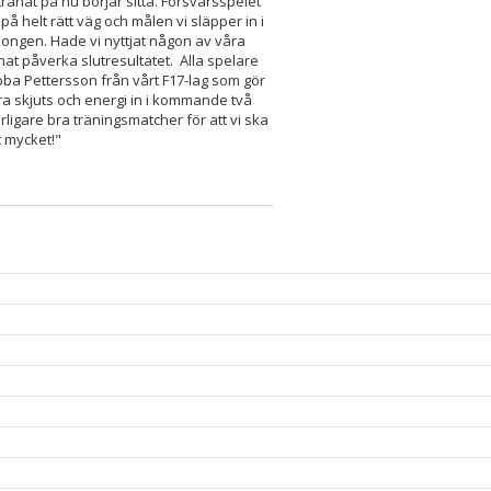
tränat på nu börjar sitta. Försvarsspelet
å helt rätt väg och målen vi släpper in i
songen. Hade vi nyttjat någon av våra
at påverka slutresultatet. Alla spelare
bba Pettersson från vårt F17-lag som gör
ra skjuts och energi in i kommande två
erligare bra träningsmatcher för att vi ska
t mycket!"