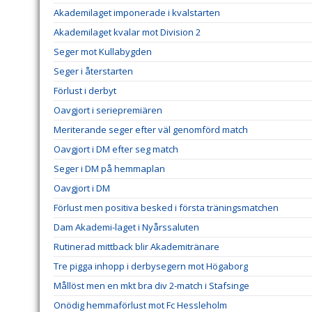
Akademilaget imponerade i kvalstarten
Akademilaget kvalar mot Division 2
Seger mot Kullabygden
Seger i återstarten
Förlust i derbyt
Oavgjort i seriepremiären
Meriterande seger efter väl genomförd match
Oavgjort i DM efter seg match
Seger i DM på hemmaplan
Oavgjort i DM
Förlust men positiva besked i första träningsmatchen
Dam Akademi-laget i Nyårssaluten
Rutinerad mittback blir Akademitränare
Tre pigga inhopp i derbysegern mot Högaborg
Mållöst men en mkt bra div 2-match i Stafsinge
Onödig hemmaförlust mot Fc Hessleholm