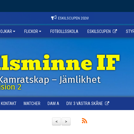
ESKILSCUPEN 2026!
POJKAR
FLICKOR
FOTBOLLSSKOLA
ESKILSCUPEN
STY
ilsminne IF
Kamratskap – Jämlikhet
sion 2
KONTAKT
MATCHER
DAM A
DIV. 3 VÄSTRA SKÅNE
<
>