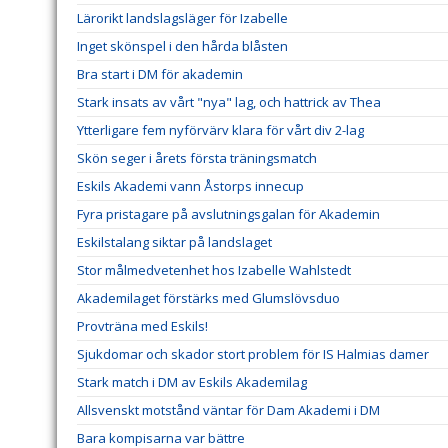
Lärorikt landslagsläger för Izabelle
Inget skönspel i den hårda blåsten
Bra start i DM för akademin
Stark insats av vårt "nya" lag, och hattrick av Thea
Ytterligare fem nyförvärv klara för vårt div 2-lag
Skön seger i årets första träningsmatch
Eskils Akademi vann Åstorps innecup
Fyra pristagare på avslutningsgalan för Akademin
Eskilstalang siktar på landslaget
Stor målmedvetenhet hos Izabelle Wahlstedt
Akademilaget förstärks med Glumslövsduo
Provträna med Eskils!
Sjukdomar och skador stort problem för IS Halmias damer
Stark match i DM av Eskils Akademilag
Allsvenskt motstånd väntar för Dam Akademi i DM
Bara kompisarna var bättre