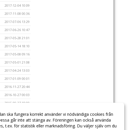
2017-12-04 10:09
2017-11-08 00:36
2017-07-06 13:29
2017-06-26 10:47
2017-05-28 21:01
2017-05-14 18:10
2017-05-08 09:16
2017-05-01 21:08
2017-04-24 13:03
2017-01-09 00:01
2016-11-27 20:44
2016-10-27 00:03
2015-09-27 18:00
2015-02-03 21:57
dan ska fungera korrekt använder vi nödvändiga cookies från
2014-12-07 22:36
essa går inte att stänga av. Föreningen kan också använda
ies, t.ex. för statistik eller marknadsföring. Du väljer själv om du