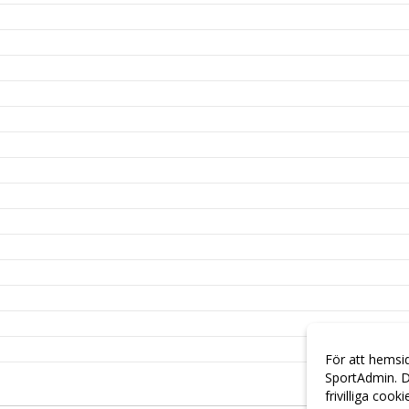
För att hemsi
SportAdmin. D
frivilliga cook