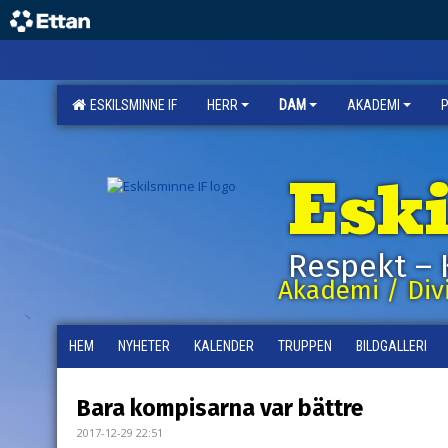
ESKILSMINNE IF
HERR
DAM
AKADEMI
Esk
Respekt – 
Akademi / Divi
HEM
NYHETER
KALENDER
TRUPPEN
BILDGALLERI
Bara kompisarna var bättre
2017-12-29 22:51