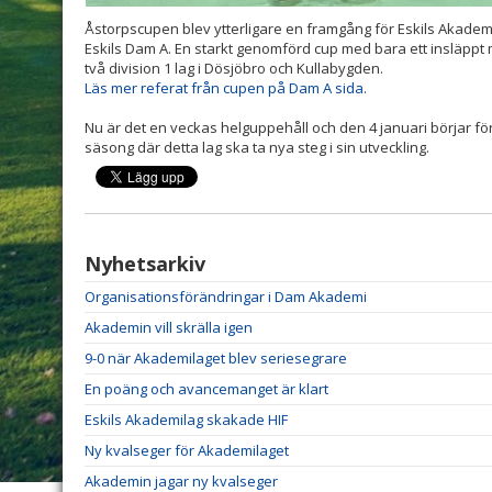
Åstorpscupen blev ytterligare en framgång för Eskils Akadem
Eskils Dam A. En starkt genomförd cup med bara ett insläppt m
två division 1 lag i Dösjöbro och Kullabygden.
Läs mer referat från cupen på Dam A sida.
Nu är det en veckas helguppehåll och den 4 januari börjar f
säsong där detta lag ska ta nya steg i sin utveckling.
Nyhetsarkiv
Organisationsförändringar i Dam Akademi
Akademin vill skrälla igen
9-0 när Akademilaget blev seriesegrare
En poäng och avancemanget är klart
Eskils Akademilag skakade HIF
Ny kvalseger för Akademilaget
Akademin jagar ny kvalseger