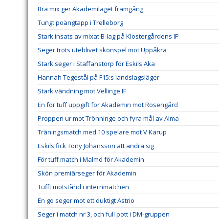
Bra mix ger Akademilaget framgång
Tungt poängtapp i Trelleborg
Stark insats av mixat B-lag på Klostergårdens IP
Seger trots uteblivet skönspel mot Uppåkra
Stark seger i Staffanstorp för Eskils Aka
Hannah Tegestål på F15:s landslagsläger
Stark vändning mot Vellinge IF
En för tuff uppgift för Akademin mot Rosengård
Proppen ur mot Trönninge och fyra mål av Alma
Träningsmatch med 10 spelare mot V Karup
Eskils fick Tony Johansson att ändra sig
För tuff match i Malmö för Akademin
Skön premiärseger för Akademin
Tufft motstånd i internmatchen
En go seger mot ett duktigt Astrio
Seger i match nr 3, och full pott i DM-gruppen