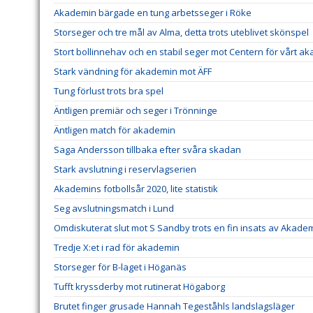
Akademin bärgade en tung arbetsseger i Röke
Storseger och tre mål av Alma, detta trots uteblivet skönspel
Stort bollinnehav och en stabil seger mot Centern för vårt a
Stark vändning för akademin mot ÄFF
Tung förlust trots bra spel
Äntligen premiär och seger i Trönninge
Äntligen match för akademin
Saga Andersson tillbaka efter svåra skadan
Stark avslutning i reservlagserien
Akademins fotbollsår 2020, lite statistik
Seg avslutningsmatch i Lund
Omdiskuterat slut mot S Sandby trots en fin insats av Akade
Tredje X:et i rad för akademin
Storseger för B-laget i Höganäs
Tufft kryssderby mot rutinerat Högaborg
Brutet finger grusade Hannah Tegeståhls landslagsläger