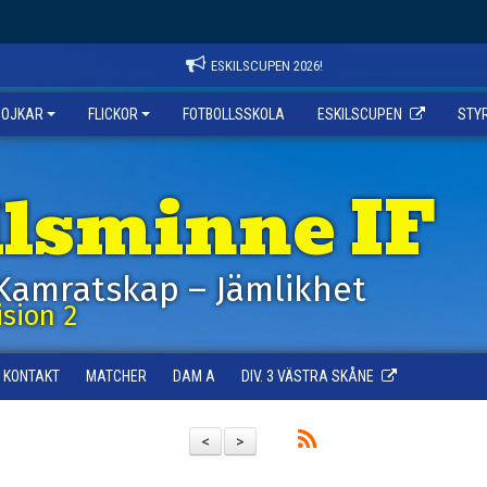
ESKILSCUPEN 2026!
POJKAR
FLICKOR
FOTBOLLSSKOLA
ESKILSCUPEN
STY
ilsminne IF
Kamratskap – Jämlikhet
sion 2
KONTAKT
MATCHER
DAM A
DIV. 3 VÄSTRA SKÅNE
<
>