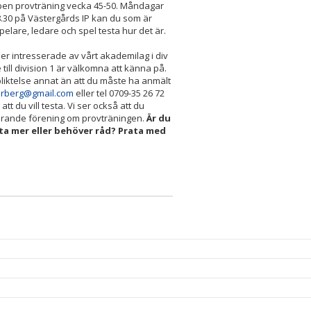
pen provträning vecka 45-50. Måndagar
.30 på Västergårds IP kan du som är
pelare, ledare och spel testa hur det är.
jer intresserade av vårt akademilag i div
till division 1 är välkomna att känna på.
rpliktelse annat än att du måste ha anmält
rberg@gmail.com
eller tel 0709-35 26 72
tt du vill testa. Vi ser också att du
rande förening om provträningen.
Är du
eta mer eller behöver råd? Prata med