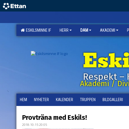
ESKILSMINNE IF
HERR
DAM
AKADEMI
Esk
Respekt – 
Akademi / Divi
HEM
NYHETER
KALENDER
TRUPPEN
BILDGALLERI
Provträna med Eskils!
2018-10-15 20:05