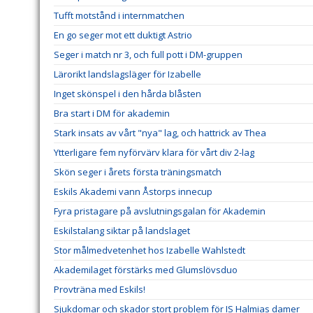
Tufft motstånd i internmatchen
En go seger mot ett duktigt Astrio
Seger i match nr 3, och full pott i DM-gruppen
Lärorikt landslagsläger för Izabelle
Inget skönspel i den hårda blåsten
Bra start i DM för akademin
Stark insats av vårt "nya" lag, och hattrick av Thea
Ytterligare fem nyförvärv klara för vårt div 2-lag
Skön seger i årets första träningsmatch
Eskils Akademi vann Åstorps innecup
Fyra pristagare på avslutningsgalan för Akademin
Eskilstalang siktar på landslaget
Stor målmedvetenhet hos Izabelle Wahlstedt
Akademilaget förstärks med Glumslövsduo
Provträna med Eskils!
Sjukdomar och skador stort problem för IS Halmias damer