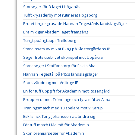
Storseger för B-laget i Höganäs
Tufft kryssderby mot rutinerat Högaborg
Brutet finger grusade Hannah Tegeståhls landslagsläger
Bra mix ger Akademilaget framgång
Tungt poängtapp i Trelleborg
Stark insats av mixat B-lag på Klostergårdens IP
Seger trots uteblivet skönspel mot Uppåkra
Stark seger i Staffanstorp för Eskils Aka
Hannah Tegestål på F15:s landslagsläger
Stark vändning mot Vellinge IF
En för tuff uppgift för Akademin mot Rosengård
Proppen ur mot Trönninge och fyra mål av Alma
Träningsmatch med 10 spelare mot V Karup
Eskils fick Tony Johansson att ändra sig
För tuff match i Malmö för Akademin
Skön premiärseger för Akademin