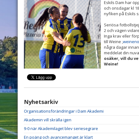
Eskils Dam har öp
och onsdagar kl 18
nyfiken på Eskils s
Seriösa fotbollstje
2 och vägen vidare 
Inga krav eller fö
till Weine ,
weineno
några dagar innan a
meddelat din nuva
osäker, vill du v
Weine!
Nyhetsarkiv
Organisationsförändringar i Dam Akademi
Akademin vill skrälla igen
9-0 när Akademilaget blev seriesegrare
En poäng och avancemanget är klart