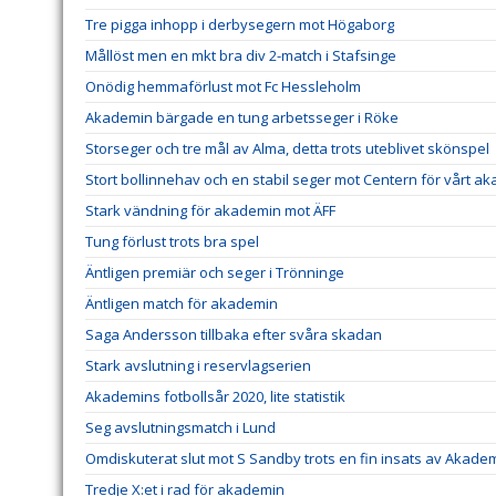
Tre pigga inhopp i derbysegern mot Högaborg
Mållöst men en mkt bra div 2-match i Stafsinge
Onödig hemmaförlust mot Fc Hessleholm
Akademin bärgade en tung arbetsseger i Röke
Storseger och tre mål av Alma, detta trots uteblivet skönspel
Stort bollinnehav och en stabil seger mot Centern för vårt a
Stark vändning för akademin mot ÄFF
Tung förlust trots bra spel
Äntligen premiär och seger i Trönninge
Äntligen match för akademin
Saga Andersson tillbaka efter svåra skadan
Stark avslutning i reservlagserien
Akademins fotbollsår 2020, lite statistik
Seg avslutningsmatch i Lund
Omdiskuterat slut mot S Sandby trots en fin insats av Akade
Tredje X:et i rad för akademin