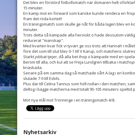
Det blev en förstörd fotbollsmatch när domaren helt oförklar
15 minuter.
En kamp mot en forward som kanske kunde rendera en frisp
fram det röda kortet!!
En träningsmatch som skulle ge nåt för båda lagen blev en ko
minuter.
Trots detta så kämpade alla heroiskt o hade dessutom väldigt
reducerat "manskap".
Med kvarten kvar fick vi tyvärr ge oss trots att Hannah i mål
före det som till slut blev 0-1 till V Karup, och matchens slutres
Starkt jobbat tjejer, då alla bet ihop o kämpade med en spelar
Beröm till alla, och kul att se Freja Lundgren tillbaka i matchs
knäskada.
Senare på em samma dag så matchade vårt A-lag i en kombo
slutade 7-0 till Eskils.
Plus där till Celina Tannus som höll nollan i den matchen, sam
deltog i bägge matcherna med totalt 95-105 minuters speltid 
Mot nya mål mot Trönninge i en träningsmatch 4/8.
Nyhetsarkiv