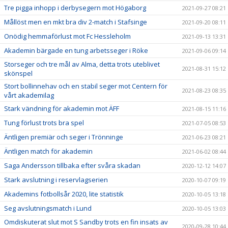
Tre pigga inhopp i derbysegern mot Högaborg
2021-09-27 08:21
Mållöst men en mkt bra div 2-match i Stafsinge
2021-09-20 08:11
Onödig hemmaförlust mot Fc Hessleholm
2021-09-13 13:31
Akademin bärgade en tung arbetsseger i Röke
2021-09-06 09:14
Storseger och tre mål av Alma, detta trots uteblivet
2021-08-31 15:12
skönspel
Stort bollinnehav och en stabil seger mot Centern för
2021-08-23 08:35
vårt akademilag
Stark vändning för akademin mot ÄFF
2021-08-15 11:16
Tung förlust trots bra spel
2021-07-05 08:53
Äntligen premiär och seger i Trönninge
2021-06-23 08:21
Äntligen match för akademin
2021-06-02 08:44
Saga Andersson tillbaka efter svåra skadan
2020-12-12 14:07
Stark avslutning i reservlagserien
2020-10-07 09:19
Akademins fotbollsår 2020, lite statistik
2020-10-05 13:18
Seg avslutningsmatch i Lund
2020-10-05 13:03
Omdiskuterat slut mot S Sandby trots en fin insats av
2020-09-28 10:44