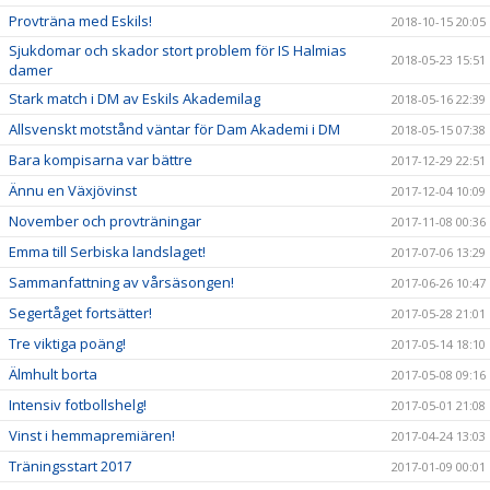
Provträna med Eskils!
2018-10-15 20:05
Sjukdomar och skador stort problem för IS Halmias
2018-05-23 15:51
damer
Stark match i DM av Eskils Akademilag
2018-05-16 22:39
Allsvenskt motstånd väntar för Dam Akademi i DM
2018-05-15 07:38
Bara kompisarna var bättre
2017-12-29 22:51
Ännu en Växjövinst
2017-12-04 10:09
November och provträningar
2017-11-08 00:36
Emma till Serbiska landslaget!
2017-07-06 13:29
Sammanfattning av vårsäsongen!
2017-06-26 10:47
Segertåget fortsätter!
2017-05-28 21:01
Tre viktiga poäng!
2017-05-14 18:10
Älmhult borta
2017-05-08 09:16
Intensiv fotbollshelg!
2017-05-01 21:08
Vinst i hemmapremiären!
2017-04-24 13:03
Träningsstart 2017
2017-01-09 00:01