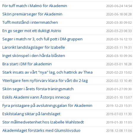
För tuff match i Malmö för Akademin
2020-06-24 14:54
Skön premiärseger för Akademin
2020-06-18 08:28
Tufft motstånd i internmatchen
2020-03-30 09:02
En go seger mot ett duktigt Astrio
2020-03-23 08:33
Seger i match nr 3, och full pott i DM-gruppen
2020-03-16 12:13
Lärorikt landslagsläger för Izabelle
2020-03-11 19:31
Inget skönspel i den hårda blåsten
2020-03-10 09:36
Bra start i DM för akademin
2020-03-01 18:28
Stark insats av vårt "nya" lag, och hattrick av Thea
2020-02-23 15:02
Ytterligare fem nyförvärv klara för vårt div 2-lag
2020-02-13 10:49
Skön seger i årets första träningsmatch
2020-01-27 09:30
Eskils Akademi vann Åstorps innecup
2020-01-10 15:07
Fyra pristagare på avslutningsgalan för Akademin
2019-12-23 15:31
Eskilstalang siktar på landslaget
2019-07-03 11:30
Stor målmedvetenhet hos Izabelle Wahlstedt
2019-01-30 11:05
Akademilaget förstärks med Glumslövsduo
2018-12-08 11:06