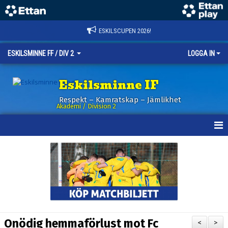
ESKILSCUPEN 2026!
ESKILSMINNE FF / DIV 2
LOGGA IN
Eskilsminne IF
Respekt – Kamratskap – Jämlikhet
Akademi / Division 2
HEM
NYHETER
KALENDER
TRUPPEN
Onödig hemmaförlust mot Fc
<
>