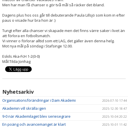
Men har man få chanser o gör två mål så räcker det ibland.
Dagens plus hos oss går till debuterande Paula Lillsjö som kom in efter
paus o visade hur bra hon är :)
Tungt efter alla chanser vi skapade men det finns värre saker i livet än
att förlora en fotbollsmatch.
Vi vinner o förlorar alltid som ett LAG, det gäller även denna helg.
Mot nya mål på söndag i Stafsinge 12.00.
Eskils Aka-FcH 1-2(0-0)
Mål:Tilda Jonhag
Nyhetsarkiv
Organisationsförändringar i Dam Akademi
2026-07-10 17:44
Akademin vill skrälla igen
2025-12-30 18:47
9-0 när Akademilaget blev seriesegrare
2025-10-04 20:22
En poäng och avancemanget är klart
2025-10-01 11:42