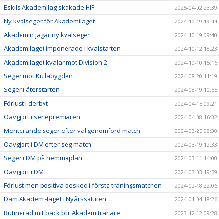
Eskils Akademilag skakade HIF
2025-04-02 23:39
Ny kvalseger för Akademilaget
2024-10-19 19:44
Akademin jagar ny kvalseger
2024-10-19 09:40
Akademilaget imponerade i kvalstarten
2024-10-12 18:23
Akademilaget kvalar mot Division 2
2024-10-10 15:16
Seger mot Kullabygden
2024-08-20 11:19
Seger i återstarten
2024-08-19 10:55
Förlust i derbyt
2024-04-15 09:21
Oavgjort i seriepremiären
2024-04-08 16:32
Meriterande seger efter väl genomförd match
2024-03-25 08:30
Oavgjort i DM efter seg match
2024-03-19 12:33
Seger i DM på hemmaplan
2024-03-11 14:00
Oavgjort i DM
2024-03-03 19:59
Förlust men positiva besked i första träningsmatchen
2024-02-18 22:06
Dam Akademi-laget i Nyårssaluten
2024-01-04 18:26
Rutinerad mittback blir Akademitränare
2023-12-12 09:28