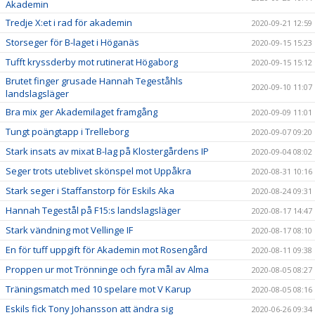
Akademin
Tredje X:et i rad för akademin
2020-09-21 12:59
Storseger för B-laget i Höganäs
2020-09-15 15:23
Tufft kryssderby mot rutinerat Högaborg
2020-09-15 15:12
Brutet finger grusade Hannah Tegeståhls
2020-09-10 11:07
landslagsläger
Bra mix ger Akademilaget framgång
2020-09-09 11:01
Tungt poängtapp i Trelleborg
2020-09-07 09:20
Stark insats av mixat B-lag på Klostergårdens IP
2020-09-04 08:02
Seger trots uteblivet skönspel mot Uppåkra
2020-08-31 10:16
Stark seger i Staffanstorp för Eskils Aka
2020-08-24 09:31
Hannah Tegestål på F15:s landslagsläger
2020-08-17 14:47
Stark vändning mot Vellinge IF
2020-08-17 08:10
En för tuff uppgift för Akademin mot Rosengård
2020-08-11 09:38
Proppen ur mot Trönninge och fyra mål av Alma
2020-08-05 08:27
Träningsmatch med 10 spelare mot V Karup
2020-08-05 08:16
Eskils fick Tony Johansson att ändra sig
2020-06-26 09:34