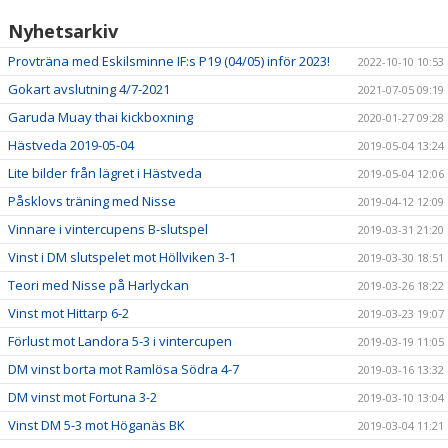
Nyhetsarkiv
Provträna med Eskilsminne IF:s P19 (04/05) inför 2023!
2022-10-10 10:53
Gokart avslutning 4/7-2021
2021-07-05 09:19
Garuda Muay thai kickboxning
2020-01-27 09:28
Hästveda 2019-05-04
2019-05-04 13:24
Lite bilder från lägret i Hästveda
2019-05-04 12:06
Påsklovs träning med Nisse
2019-04-12 12:09
Vinnare i vintercupens B-slutspel
2019-03-31 21:20
Vinst i DM slutspelet mot Höllviken 3-1
2019-03-30 18:51
Teori med Nisse på Harlyckan
2019-03-26 18:22
Vinst mot Hittarp 6-2
2019-03-23 19:07
Förlust mot Landora 5-3 i vintercupen
2019-03-19 11:05
DM vinst borta mot Ramlösa Södra 4-7
2019-03-16 13:32
DM vinst mot Fortuna 3-2
2019-03-10 13:04
Vinst DM 5-3 mot Höganäs BK
2019-03-04 11:21