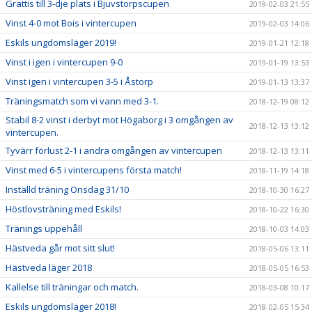
Grattis till 3-dje plats i Bjuvstorpscupen
2019-02-03 21:55
Vinst 4-0 mot Bois i vintercupen
2019-02-03 14:06
Eskils ungdomsläger 2019!
2019-01-21 12:18
Vinst i igen i vintercupen 9-0
2019-01-19 13:53
Vinst igen i vintercupen 3-5 i Åstorp
2019-01-13 13:37
Träningsmatch som vi vann med 3-1.
2018-12-19 08:12
Stabil 8-2 vinst i derbyt mot Högaborg i 3 omgången av
2018-12-13 13:12
vintercupen.
Tyvärr förlust 2-1 i andra omgången av vintercupen
2018-12-13 13:11
Vinst med 6-5 i vintercupens första match!
2018-11-19 14:18
Inställd träning Onsdag 31/10
2018-10-30 16:27
Höstlovsträning med Eskils!
2018-10-22 16:30
Tränings uppehåll
2018-10-03 14:03
Hästveda går mot sitt slut!
2018-05-06 13:11
Hästveda läger 2018
2018-05-05 16:53
Kallelse till träningar och match.
2018-03-08 10:17
Eskils ungdomsläger 2018!
2018-02-05 15:34