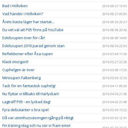
Bad i Höllviken
2016-08-27 13:03
Vad händer i Höllviken?
2016-08-27 09:09
Årets bästa läger har startat...
2016-08-26 20:27
Du vet väl att P05 finns på YouTube
2016-08-08 20:42
Eskilscupen över för i år!
2016-08-08 14:00
Eskilscupen 2016 parad genom stan
2016-08-04 22:05
Reflektioner efter Åsa-cupen
2016-07-04 11:50
Klack imorgon!!
2016-05-27 22:28
Cuphelgen är över
2016-05-08 17:26
Minicupen Falkenberg
2016-05-06 12:55
Tack för en fantastisk cuphelg!
2016-04-11 08:20
Nu flyttar vi tillbaks till Harlyckan!
2016-04-06 21:50
Lagträff P05 - en lyckad dag!
2016-04-02 21:48
Fyra debutanter o bra spel
2016-03-06 15:22
Då var utomhussäsongen igång på riktigt
2016-03-05 12:41
Fin träning idag och nu ser vi fram emot
2016-02-26 15:41