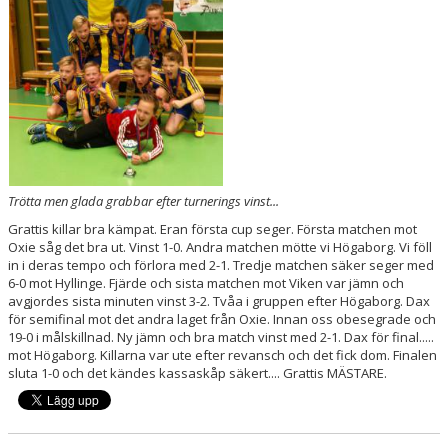
DOKUMENT
KONTAKT
MATCHER
P17 DIV. 1 - REGION 1
Trötta men glada grabbar efter turnerings vinst...
Grattis killar bra kämpat. Eran första cup seger. Första matchen mot
Oxie såg det bra ut. Vinst 1-0. Andra matchen mötte vi Högaborg. Vi föll
in i deras tempo och förlora med 2-1. Tredje matchen säker seger med
6-0 mot Hyllinge. Fjärde och sista matchen mot Viken var jämn och
avgjordes sista minuten vinst 3-2. Tvåa i gruppen efter Högaborg. Dax
för semifinal mot det andra laget från Oxie. Innan oss obesegrade och
19-0 i målskillnad. Ny jämn och bra match vinst med 2-1. Dax för final.....
mot Högaborg. Killarna var ute efter revansch och det fick dom. Finalen
sluta 1-0 och det kändes kassaskåp säkert.... Grattis MÄSTARE.