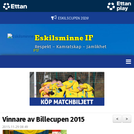
ESKILSCUPEN 2026!
Eskilsminne IF
Respekt – Kamratskap – Jämlikhet
P17
HEM
NYHETER
KALENDER
TRUPPEN
Vinnare av Billecupen 2015
<
>
BILDGALLERI
2015-11-29 08:49