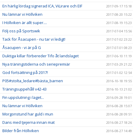
En härlig lördag signerad ICA, ViLirare och EIF
2017-09-17 15:18
Nu lämnar vi Höllviken
2017-08-20 15:22
I Höllviken är allt super....
2017-08-19 15:23
Följ oss på Sportswik
2017-07-04 15:56
Tack för Åsacupen - nu tar vi ledigt!
2017-07-02 23:22
Åsacupen - vi är på G
2017-07-01 08:23
Duktiga killar förbereder Tifo åt landslaget
2017-06-10 11:19
Nya träningstiderna och seriepremiär
2017-03-29 21:22
God fortsättning på 2017!
2017-01-02 12:54
P05#stolta_ledare#bästa_barnen
2016-10-18 19:55
Träningsuppehåll v42-43
2016-10-13 21:02
Fin uppslutning i laget...
2016-09-28 19:01
Nu lämnar vi Höllviken
2016-08-28 15:07
Morgonstund har guld i mun
2016-08-28 09:51
Dans med tjejerna innan mat
2016-08-27 18:26
Bilder från Höllviken
2016-08-27 14:49