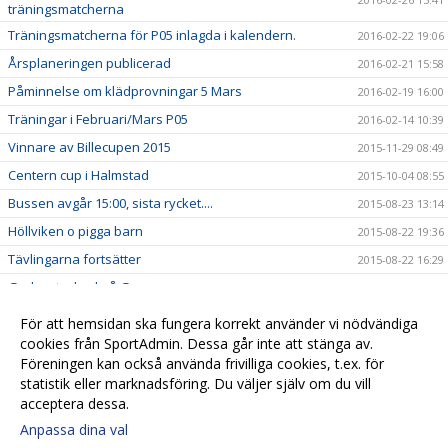
träningsmatcherna
Träningsmatcherna för P05 inlagda i kalendern.
2016-02-22 19:06
Årsplaneringen publicerad
2016-02-21 15:58
Påminnelse om klädprovningar 5 Mars
2016-02-19 16:00
Träningar i Februari/Mars P05
2016-02-14 10:39
Vinnare av Billecupen 2015
2015-11-29 08:49
Centern cup i Halmstad
2015-10-04 08:55
Bussen avgår 15:00, sista rycket....
2015-08-23 13:14
Höllviken o pigga barn
2015-08-22 19:36
Tävlingarna fortsätter
2015-08-22 16:29
God mat o bad på G
2015-08-22 12:39
Rapport från Höllviken
2015-08-22 11:03
För att hemsidan ska fungera korrekt använder vi nödvändiga
Nu sover vi.....
cookies från SportAdmin. Dessa går inte att stänga av.
2015-08-21 23:36
Föreningen kan också använda frivilliga cookies, t.ex. för
Nu åker vi.....
2015-08-21 22:04
statistik eller marknadsföring. Du väljer själv om du vill
acceptera dessa.
Anpassa dina val