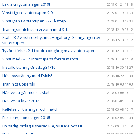
Eskils ungdomsläger 2019!
2019-01-21 12:18
Vinst i igen i vintercupen 9-0
2019-01-19 13:53
Vinst igen i vintercupen 3-5 i Åstorp
2019-01-13 13:37
Träningsmatch som vi vann med 3-1.
2018-12-19 08:12
Stabil 8-2 vinst i derbyt mot Högaborg i 3 omgången av
2018-12-13 13:12
vintercupen.
Tyvärr förlust 2-1 i andra omgången av vintercupen
2018-12-13 13:11
Vinst med 6-5 i vintercupens första match!
2018-11-19 14:18
Inställd träning Onsdag 31/10
2018-10-30 16:27
Höstlovsträning med Eskils!
2018-10-22 16:30
Tränings uppehåll
2018-10-03 14:03
Hästveda går mot sitt slut!
2018-05-06 13:11
Hästveda läger 2018
2018-05-05 16:53
Kallelse till träningar och match.
2018-03-08 10:17
Eskils ungdomsläger 2018!
2018-02-05 15:34
En härlig lördag signerad ICA, ViLirare och EIF
2017-09-17 15:18