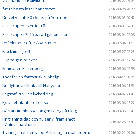
Vad händer i Höllviken?
2016-08-27 09:09
Årets bästa läger har startat...
2016-08-26 20:27
Du vet väl att P05 finns på YouTube
2016-08-08 20:42
Eskilscupen över för i år!
2016-08-08 14:00
Eskilscupen 2016 parad genom stan
2016-08-04 22:05
Reflektioner efter Åsa-cupen
2016-07-04 11:50
Klack imorgon!!
2016-05-27 22:28
Cuphelgen är över
2016-05-08 17:26
Minicupen Falkenberg
2016-05-06 12:55
Tack för en fantastisk cuphelg!
2016-04-11 08:20
Nu flyttar vi tillbaks till Harlyckan!
2016-04-06 21:50
Lagträff P05 - en lyckad dag!
2016-04-02 21:48
Fyra debutanter o bra spel
2016-03-06 15:22
Då var utomhussäsongen igång på riktigt
2016-03-05 12:41
Fin träning idag och nu ser vi fram emot
2016-02-26 15:41
träningsmatcherna
Träningsmatcherna för P05 inlagda i kalendern.
2016-02-22 19:06