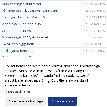
Årsplaneringen publicerad
2016-02-21 15:58
Påminnelse om klädprovningar 5 Mars
2016-02-19 16:00
Träningar i Februari/Mars P05
2016-02-14 10:39
Vinnare av Billecupen 2015
2015-11-29 08:49
Centern cup i Halmstad
2015-10-04 08:55
Bussen avgår 15:00, sista rycket....
2015-08-23 13:14
Höllviken o pigga barn
2015-08-22 19:36
Tävlingarna fortsätter
2015-08-22 16:29
God mat o bad på G
2015-08-22 12:39
Rapport från Höllviken
2015-08-22 11:03
För att hemsidan ska fungera korrekt använder vi nödvändiga
Nu sover vi.....
cookies från SportAdmin. Dessa går inte att stänga av.
2015-08-21 23:36
Föreningen kan också använda frivilliga cookies, t.ex. för
Nu åker vi.....
2015-08-21 22:04
statistik eller marknadsföring. Du väljer själv om du vill
acceptera dessa.
Anpassa dina val
Cookie-
Gå till
inställningar
Webbversion
Acceptera nödvändiga
Acceptera alla