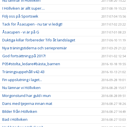
Nu lämnar vi Höllviken
2017-08-20 15:22
I Höllviken är allt super....
2017-08-19 15:23
Följ oss på Sportswik
2017-07-04 15:56
Tack för Åsacupen - nu tar vi ledigt!
2017-07-02 23:22
Åsacupen - vi är på G
2017-07-01 08:23
Duktiga killar förbereder Tifo åt landslaget
2017-06-10 11:19
Nya träningstiderna och seriepremiär
2017-03-29 21:22
God fortsättning på 2017!
2017-01-02 12:54
P05#stolta_ledare#bästa_barnen
2016-10-18 19:55
Träningsuppehåll v42-43
2016-10-13 21:02
Fin uppslutning i laget...
2016-09-28 19:01
Nu lämnar vi Höllviken
2016-08-28 15:07
Morgonstund har guld i mun
2016-08-28 09:51
Dans med tjejerna innan mat
2016-08-27 18:26
Bilder från Höllviken
2016-08-27 14:49
Bad i Höllviken
2016-08-27 13:03