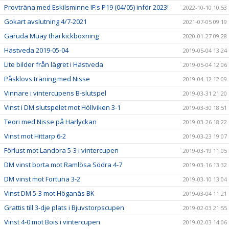
Provträna med Eskilsminne IF:s P19 (04/05) inför 2023!
2022-10-10 10:53
Gokart avslutning 4/7-2021
2021-07-05 09:19
Garuda Muay thai kickboxning
2020-01-27 09:28
Hästveda 2019-05-04
2019-05-04 13:24
Lite bilder från lägret i Hästveda
2019-05-04 12:06
Påsklovs träning med Nisse
2019-04-12 12:09
Vinnare i vintercupens B-slutspel
2019-03-31 21:20
Vinst i DM slutspelet mot Höllviken 3-1
2019-03-30 18:51
Teori med Nisse på Harlyckan
2019-03-26 18:22
Vinst mot Hittarp 6-2
2019-03-23 19:07
Förlust mot Landora 5-3 i vintercupen
2019-03-19 11:05
DM vinst borta mot Ramlösa Södra 4-7
2019-03-16 13:32
DM vinst mot Fortuna 3-2
2019-03-10 13:04
Vinst DM 5-3 mot Höganäs BK
2019-03-04 11:21
Grattis till 3-dje plats i Bjuvstorpscupen
2019-02-03 21:55
Vinst 4-0 mot Bois i vintercupen
2019-02-03 14:06