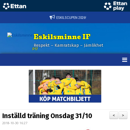
ESKILSCUPEN 2026!
Eskilsminne IF
Respekt – Kamratskap – Jämlikhet
P17
HEM
NYHETER
KALENDER
TRUPPEN
Inställd träning Onsdag 31/10
<
>
BILDGALLERI
2018-10-30 16:27