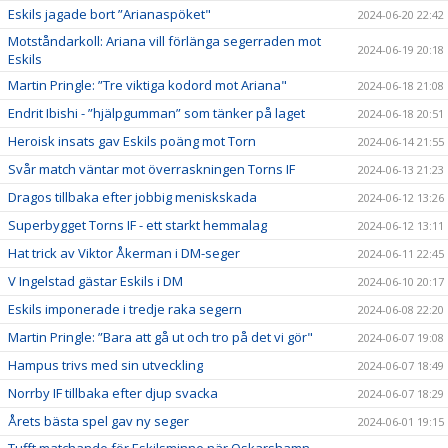
Eskils jagade bort ”Arianaspöket"
2024-06-20 22:42
Motståndarkoll: Ariana vill förlänga segerraden mot
2024-06-19 20:18
Eskils
Martin Pringle: ”Tre viktiga kodord mot Ariana"
2024-06-18 21:08
Endrit Ibishi - ”hjälpgumman” som tänker på laget
2024-06-18 20:51
Heroisk insats gav Eskils poäng mot Torn
2024-06-14 21:55
Svår match väntar mot överraskningen Torns IF
2024-06-13 21:23
Dragos tillbaka efter jobbig meniskskada
2024-06-12 13:26
Superbygget Torns IF - ett starkt hemmalag
2024-06-12 13:11
Hat trick av Viktor Åkerman i DM-seger
2024-06-11 22:45
V Ingelstad gästar Eskils i DM
2024-06-10 20:17
Eskils imponerade i tredje raka segern
2024-06-08 22:20
Martin Pringle: ”Bara att gå ut och tro på det vi gör"
2024-06-07 19:08
Hampus trivs med sin utveckling
2024-06-07 18:49
Norrby IF tillbaka efter djup svacka
2024-06-07 18:29
Årets bästa spel gav ny seger
2024-06-01 19:15