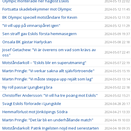
Olympic monterade ner håglöst Eskils
2024-05-13 22:02
Fortsatta skadebekymmer mot Olympic
2024-05-12 11:45
BK Olympic speciell motståndare för Kevin
2024-05-12 11:33
”Vi vill upp på vinnarspåret igen"
2024-05-12 11:29
Sen straff gav Eskils första hemmasegern
2024-05-09 19:37
Onsala BK gästar Harlyckan
2024-05-08 22:18
Josef Getachew: ”Vi är överens om vad som krävs av
2024-05-07 22:41
oss"
Motståndarkoll – ”Eskils blir en superutmaning"
2024-05-07 22:19
Martin Pringle: ”Vi verkar sakna allt självförtroende"
2024-05-05 15:19
Martin Pringle: ”Vi måste steppa upp rejält som lag"
2024-05-03 13:14
Ny roll passar Ljungberg bra
2024-05-02 22:18
Christoffer Andersson: ”Vi vill ha tre poäng mot Eskils"
2024-05-02 15:21
Svagt Eskils förlorade i Ljungskile
2024-04-28 20:17
Hemmaförlust mot Jönköpings Södra
2024-04-21 13:33
Martin Pringle: ”Det lär bli en underhållande match"
2024-04-19 10:03
Motståndarkoll: Patrik Ingelsten nöjd med seriestarten
2024-04-18 09:35