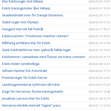
Klar Eskilsseger mot Hittarp
2024-03-02 17:41
Eskils träningsmöter åter Hittarp
2024-03-01 10:05
Skadeeländet över för Danijal Omanovic
2024-02-29 11:11
Stabil seger mot Olympic
2024-02-24 15:55
Oavgjort men ett fall framåt
2024-02-17 19:21
Eskilscoachen: ”Vi behöver matcher i benen"
2024-02-16 10:02
Målfarlig anfallare klar för Eskils
2024-02-14 17:26
Stark Eskilsdefensiv men självmål fällde laget
2024-02-10 19:05
Eskilsminne i samarbete med Åstorp om Harry Lomsten
2024-02-09 10:13
Eskils möter seriekollega
2024-02-08 16:57
Adham Hazime fick A-kontrakt
2024-02-03 17:17
Premiärseger för Eskils herrar
2024-02-03 16:32
Landslagsmeriterat nyförvärv till Eskils
2024-02-01 21:29
Dags för herrarnas första träningsmatch
2024-02-01 16:48
Jonathan Larsson klar för Eskils
2024-01-28 19:57
Herrarna inledde med ett ”lagom” pass
2024-01-11 22:06