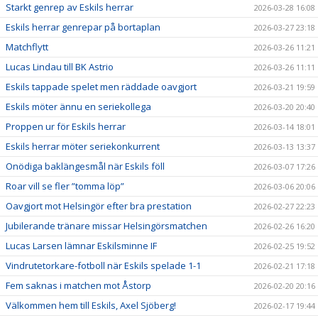
Starkt genrep av Eskils herrar
2026-03-28 16:08
Eskils herrar genrepar på bortaplan
2026-03-27 23:18
Matchflytt
2026-03-26 11:21
Lucas Lindau till BK Astrio
2026-03-26 11:11
Eskils tappade spelet men räddade oavgjort
2026-03-21 19:59
Eskils möter ännu en seriekollega
2026-03-20 20:40
Proppen ur för Eskils herrar
2026-03-14 18:01
Eskils herrar möter seriekonkurrent
2026-03-13 13:37
Onödiga baklängesmål när Eskils föll
2026-03-07 17:26
Roar vill se fler ”tomma löp”
2026-03-06 20:06
Oavgjort mot Helsingör efter bra prestation
2026-02-27 22:23
Jubilerande tränare missar Helsingörsmatchen
2026-02-26 16:20
Lucas Larsen lämnar Eskilsminne IF
2026-02-25 19:52
Vindrutetorkare-fotboll när Eskils spelade 1-1
2026-02-21 17:18
Fem saknas i matchen mot Åstorp
2026-02-20 20:16
Välkommen hem till Eskils, Axel Sjöberg!
2026-02-17 19:44