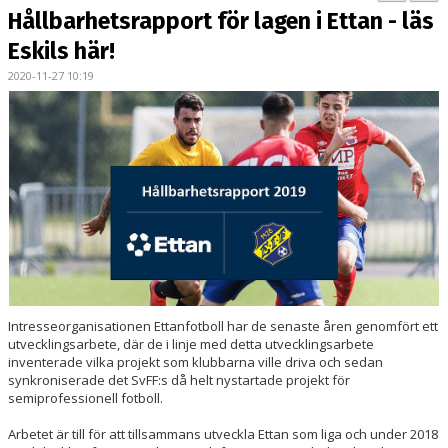
BILDGALLERI
Hållbarhetsrapport för lagen i Ettan - läs
Eskils här!
KONTAKT
2020-11-27 10:19
MATCHER
ETTAN SÖDRA
Intresseorganisationen Ettanfotboll har de senaste åren genomfört ett
utvecklingsarbete, där de i linje med detta utvecklingsarbete
inventerade vilka projekt som klubbarna ville driva och sedan
synkroniserade det SvFF:s då helt nystartade projekt för
semiprofessionell fotboll.
Arbetet är till för att tillsammans utveckla Ettan som liga och under 2018