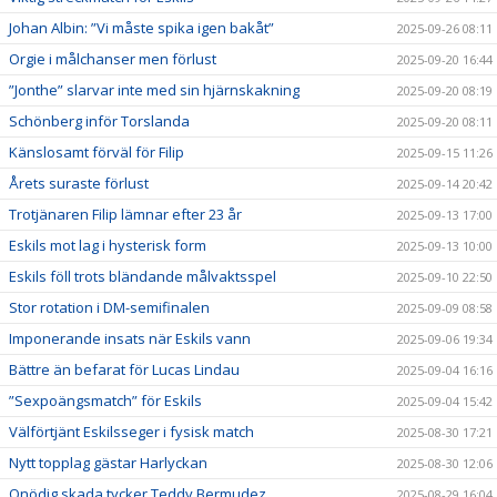
Johan Albin: ”Vi måste spika igen bakåt”
2025-09-26 08:11
Orgie i målchanser men förlust
2025-09-20 16:44
”Jonthe” slarvar inte med sin hjärnskakning
2025-09-20 08:19
Schönberg inför Torslanda
2025-09-20 08:11
Känslosamt förväl för Filip
2025-09-15 11:26
Årets suraste förlust
2025-09-14 20:42
Trotjänaren Filip lämnar efter 23 år
2025-09-13 17:00
Eskils mot lag i hysterisk form
2025-09-13 10:00
Eskils föll trots bländande målvaktsspel
2025-09-10 22:50
Stor rotation i DM-semifinalen
2025-09-09 08:58
Imponerande insats när Eskils vann
2025-09-06 19:34
Bättre än befarat för Lucas Lindau
2025-09-04 16:16
”Sexpoängsmatch” för Eskils
2025-09-04 15:42
Välförtjänt Eskilsseger i fysisk match
2025-08-30 17:21
Nytt topplag gästar Harlyckan
2025-08-30 12:06
Onödig skada tycker Teddy Bermudez
2025-08-29 16:04