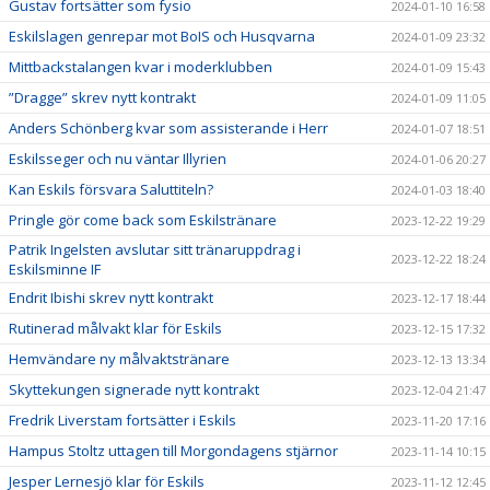
Gustav fortsätter som fysio
2024-01-10 16:58
Eskilslagen genrepar mot BoIS och Husqvarna
2024-01-09 23:32
Mittbackstalangen kvar i moderklubben
2024-01-09 15:43
”Dragge” skrev nytt kontrakt
2024-01-09 11:05
Anders Schönberg kvar som assisterande i Herr
2024-01-07 18:51
Eskilsseger och nu väntar Illyrien
2024-01-06 20:27
Kan Eskils försvara Saluttiteln?
2024-01-03 18:40
Pringle gör come back som Eskilstränare
2023-12-22 19:29
Patrik Ingelsten avslutar sitt tränaruppdrag i
2023-12-22 18:24
Eskilsminne IF
Endrit Ibishi skrev nytt kontrakt
2023-12-17 18:44
Rutinerad målvakt klar för Eskils
2023-12-15 17:32
Hemvändare ny målvaktstränare
2023-12-13 13:34
Skyttekungen signerade nytt kontrakt
2023-12-04 21:47
Fredrik Liverstam fortsätter i Eskils
2023-11-20 17:16
Hampus Stoltz uttagen till Morgondagens stjärnor
2023-11-14 10:15
Jesper Lernesjö klar för Eskils
2023-11-12 12:45