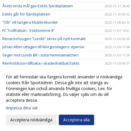
Årets enda mål gav Eskils fjärdeplatsen
2023-11-11 18:43
Eskils går för fjärdeplatsen
2023-11-10 09:32
”Olli” vill tangera klubbrekordet
2023-11-08 20:10
FC Trollhättan - Eskilsminne IF
2023-11-07 14:31
Revanschsugen ”Lunde” skrev på nytt kontrakt
2023-11-06 20:29
Johan Albin uttagen till Morgondagens stjärnor
2023-11-06 17:54
Seger mot Lunds BK i sista hemmamatchen
2023-11-05 17:24
Reinholdsson tillbaka i skadedrabbat Eskils
2023-11-03 09:57
Imponerande säsong av ”Bobbe"
2023-11-01 20:54
För att hemsidan ska fungera korrekt använder vi nödvändiga
Ingen tvekan för Casper Seger
2023-10-31 21:00
cookies från SportAdmin. Dessa går inte att stänga av.
Eskilsminne IF - Lunds BK
Föreningen kan också använda frivilliga cookies, t.ex. för
2023-10-30 13:10
statistik eller marknadsföring. Du väljer själv om du vill
Eskilscoachen: ”Vi förtjänade inte förlora"
2023-10-29 19:16
acceptera dessa.
Lagkaptenen signerade nytt kontrakt
2023-10-28 20:26
Anpassa dina val
Omtumlande tid för Lucas Ohlander
2023-10-27 12:05
Acceptera nödvändiga
Acceptera alla
Eskilscoachen: ”Hoppas räta ut frågetecken"
2023-10-26 22:58
Josef Getachew fortsätter i Eskils
2023-10-25 09:50