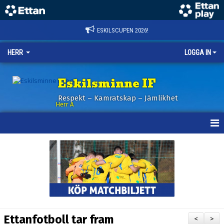
ESKILSCUPEN 2026!
HERR
LOGGA IN
Eskilsminne IF
Respekt – Kamratskap – Jämlikhet
Herr A
HEM
KALENDER
NYHETER
TRUPPEN
Ettanfotboll tar fram
<
>