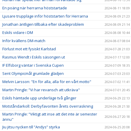
En poäng när herrarna höststartade
2024-08-11 18:09
Ljusare truppläge inför höststarten för Herrarna
2024-08-09 21:23
Jonathan äntligen tillbaka efter skadeproblem
2024-08-09 21:14
Eskils vidare i DM
2024-08-08 10:44
Inför kvällens DM-match
2024-08-07 08:04
Förlust mot ett fysiskt Karlstad
2024-07-28 21:03
Rasmus Wendt i Eskils säsongen ut
2024-07-17 12:00
IF Elfsborg väntar i Svenska Cupen
2024-07-09 18:35
Sent Olympicmål grumlade glädjen
2024-07-03 23:03
Melvin Larsson: "En för alla, alla för en vårt motto"
2024-07-02 11:41
Martin Pringle: ”Vi har revansch att utkräva"
2024-07-01 20:45
Eskils hämtade upp underläge två gånger
2024-06-29 22:13
Motståndarkoll: Derbyfavoriten årets överraskning
2024-06-28 21:50
Martin Pringle: ”Viktigt att inse att det inte är semester
2024-06-27 20:18
ännu"
Jiu jitsu nycken till ”Andys” styrka
2024-06-25 20:08