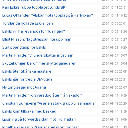
Kan Eskils rubba topplaget Lunds BK?
2024-10-11 20:51
Lucas Ohlander: ”Älskar möta topplag på Harlyckan"
2024-10-11 16:12
Torslanda nollade Eskils igen
2024-10-06 20:01
Eskils vill ha revansch för ”lusingen"
2024-10-03 19:36
Elliot Nilsson: ”Jag stressar inte upp mig"
2024-10-03 10:27
Surt poängtapp för Eskils
2024-09-28 16:20
Martin Pringle: ”Vi underskattar inget lag"
2024-09-27 15:07
Skyttekungen berömmer skytteligaledaren
2024-09-27 15:04
Eskils åter Skånska mästare
2024-09-25 23:08
Eskils går för tredje DM-titeln
2024-09-23 20:31
Ny tung seger mot Ariana
2024-09-20 22:07
Martin Pringle: ”Försvarsduo åter från skador"
2024-09-19 16:59
Christian Ljungberg: ”Vi är en stark grupp tillsammans"
2024-09-18 22:20
Eskils kom tillbaka med besked
2024-09-14 19:59
Ljusning på forwardssidan mot Trollhättan
2024-09-13 16:09
Jonathan Larsson: ”Öppet spel inget för oss"
2024-09-13 14:13