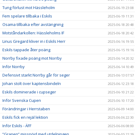
Tung förlust mot Hässleholm
2025-06-19 23:08
Fem spelare tillbaka i Eskils
2025-06-19 11:31
Osama tillbaka efter avstängning
2025-06-18 20:48
Motståndarkollen: Hässleholms IF
2025-06-18 20:42
Linus Gregard kliver in i Eskils Herr
2025-06-16 19:55
Eskils tappade åter poäng
2025-06-15 19:16
Norrby fixade poäng mot Norrby
2025-06-14 20:32
Inför Norrby
2025-06-14 10:49
Defensivt starkt Norrby går för seger
2025-06-13 07:57
Johan stolt över kaptensbindeln
2025-06-12 23:18
Eskils dominerade i cupseger
2025-06-10 21:22
Inför Svenska Cupen
2025-06-10 17:20
Förändringar i Herrstaben
2025-06-09 14:00
Eskils fick en rejäl lektion
2025-06-06 22:30
Inför Eskils - ÄFF
2025-06-06 08:00
”Granen” missnöjd med utdelningen
2025-06-05 22:19