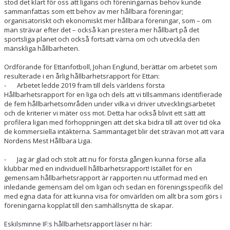
stod det klart för oss att ligans och föreningarnas behov kunde
sammanfattas som ett behov av mer hållbara föreningar;
organisatoriskt och ekonomiskt mer hållbara föreningar, som – om
man strävar efter det – också kan prestera mer hållbart på det
sportsliga planet och också fortsatt värna om och utveckla den
mänskliga hållbarheten.
Ordförande för Ettanfotboll, Johan Englund, berättar om arbetet som
resulterade i en årlig hållbarhetsrapport för Ettan:
- Arbetet ledde 2019 fram till dels världens första
Hållbarhetsrapport för en liga och dels att vi tillsammans identifierade
de fem hållbarhetsområden under vilka vi driver utvecklingsarbetet
och de kriterier vi mäter oss mot. Detta har också blivit ett sätt att
profilera ligan med förhoppningen att det ska bidra till att över tid öka
de kommersiella intäkterna. Sammantaget blir det strävan mot att vara
Nordens Mest Hållbara Liga.
- Jag är glad och stolt att nu för första gången kunna förse alla
klubbar med en individuell hållbarhetsrapport! Istället för en
gemensam hållbarhetsrapport är rapporten nu utformad med en
inledande gemensam del om ligan och sedan en föreningsspecifik del
med egna data för att kunna visa för omvärlden om allt bra som görs i
föreningarna kopplat till den samhällsnytta de skapar.
Eskilsminne IF:s hållbarhetsrapport läser ni här: