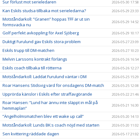
Sur förlust mot serieledaren
2026-05-30 17:58
Kan Eskils studsa tillbaka mot serieledarna?
2026-05-29 23:33
Motståndarkoll: ”Granen” hoppas TFF är ut sin
2026-05-29 14:52
formsvacka nu
Golf perfekt avkoppling för Axel Sjöberg
2026-05-29 10:17
Duktigt Furulund gav Eskils stora problem
2026-05-27 23:09
Eskils trupp till DM-matchen
2026-05-27 10:23
Melvin Larssons kontrakt förlängs
2026-05-26 16:54
Eskils coach tillbaka till rötterna
2026-05-26 12:27
Motståndarkoll: Laddat Furulund väntar i DM
2026-05-25 15:29
Roar Hansens Stidsvig värd för onsdagens DM-match
2026-05-25 12:08
Upprörda känslor i Eskils efter straffavgörande
2026-05-22 21:46
Roar Hansen: ”Lund har ännu inte släppt in mål på
2026-05-21 16:30
hemmaplan”
”Ängelholmsmatchen blev ett wake up call”
2026-05-20 14:13
Motståndarkoll: Lunds BK:s coach nöjd med starten
2026-05-20 11:02
Sen kvittering räddade dagen
2026-05-17 21:02