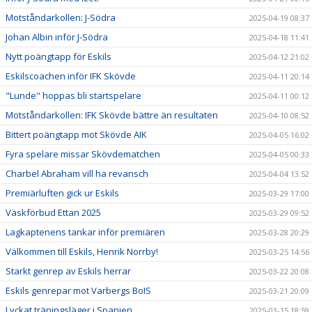
Motståndarkollen: J-Södra
2025-04-19 08:37
Johan Albin inför J-Södra
2025-04-18 11:41
Nytt poängtapp för Eskils
2025-04-12 21:02
Eskilscoachen inför IFK Skövde
2025-04-11 20:14
"Lunde" hoppas bli startspelare
2025-04-11 00:12
Motståndarkollen: IFK Skövde bättre än resultaten
2025-04-10 08:52
Bittert poängtapp mot Skövde AIK
2025-04-05 16:02
Fyra spelare missar Skövdematchen
2025-04-05 00:33
Charbel Abraham vill ha revansch
2025-04-04 13:52
Premiärluften gick ur Eskils
2025-03-29 17:00
Väskförbud Ettan 2025
2025-03-29 09:52
Lagkaptenens tankar inför premiären
2025-03-28 20:29
Välkommen till Eskils, Henrik Norrby!
2025-03-25 14:56
Starkt genrep av Eskils herrar
2025-03-22 20:08
Eskils genrepar mot Varbergs BoIS
2025-03-21 20:09
Lyckat träningsläger i Spanien
2025-03-15 18:59