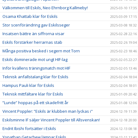
Välkommen till Eskils, Neo Ehrnborg Kallmeby!
2025-03-10 17:35
Osama Khattab klar för Eskils
2025-03-09 17:15
Stor scenförändring gav Eskilsseger
2025-03-08 18:32
Insatsen bättre än siffrorna visar
2025-02-28 22:16
Eskils förstärker herrarnas stab
2025-02-26 19:04
Många positiva besked i segern mot Torn
2025-02-23 18:46
Eskils dominerade mot ungt HIF-lag
2025-02-05 22:27
Inför kvällens träningsmatch mot HIF
2025-02-05 13:46
Teknisk anfallstalang klar för Eskils
2025-02-04 18:04
Hampus Pauli klar för Eskils
2025-02-04 18:01
Teknisk mittfältare klar för Eskils
2025-01-09 20:42
”Lunde” hoppas på ett skadefritt år
2025-01-08 12:06
Vincent Poppler: ”Eskils är klubben man lyckas i"
2024-12-19 11:39
Eskilsminne IF säljer Vincent Poppler till Allsvenskan!
2024-12-18 20:00
Endrit Ibishi fortsätter i Eskils
2024-12-13 08:18
Yonathan Getachew lämnar Eskils
2024-12-11 11:41