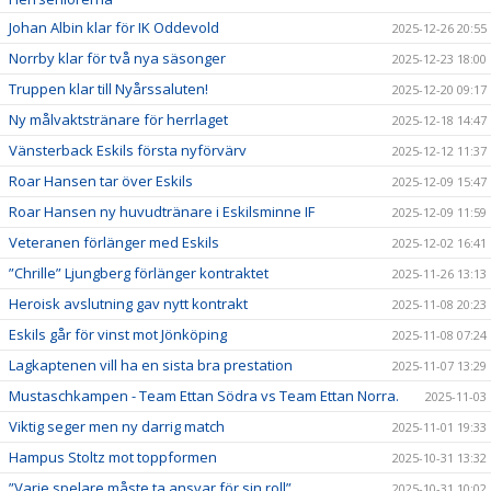
Johan Albin klar för IK Oddevold
2025-12-26 20:55
Norrby klar för två nya säsonger
2025-12-23 18:00
Truppen klar till Nyårssaluten!
2025-12-20 09:17
Ny målvaktstränare för herrlaget
2025-12-18 14:47
Vänsterback Eskils första nyförvärv
2025-12-12 11:37
Roar Hansen tar över Eskils
2025-12-09 15:47
Roar Hansen ny huvudtränare i Eskilsminne IF
2025-12-09 11:59
Veteranen förlänger med Eskils
2025-12-02 16:41
”Chrille” Ljungberg förlänger kontraktet
2025-11-26 13:13
Heroisk avslutning gav nytt kontrakt
2025-11-08 20:23
Eskils går för vinst mot Jönköping
2025-11-08 07:24
Lagkaptenen vill ha en sista bra prestation
2025-11-07 13:29
Mustaschkampen - Team Ettan Södra vs Team Ettan Norra.
2025-11-03
Viktig seger men ny darrig match
2025-11-01 19:33
Hampus Stoltz mot toppformen
2025-10-31 13:32
”Varje spelare måste ta ansvar för sin roll”
2025-10-31 10:02