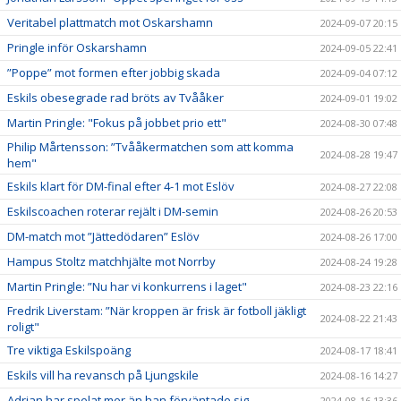
Veritabel plattmatch mot Oskarshamn
2024-09-07 20:15
Pringle inför Oskarshamn
2024-09-05 22:41
”Poppe” mot formen efter jobbig skada
2024-09-04 07:12
Eskils obesegrade rad bröts av Tvååker
2024-09-01 19:02
Martin Pringle: "Fokus på jobbet prio ett"
2024-08-30 07:48
Philip Mårtensson: ”Tvååkermatchen som att komma
2024-08-28 19:47
hem"
Eskils klart för DM-final efter 4-1 mot Eslöv
2024-08-27 22:08
Eskilscoachen roterar rejält i DM-semin
2024-08-26 20:53
DM-match mot ”Jättedödaren” Eslöv
2024-08-26 17:00
Hampus Stoltz matchhjälte mot Norrby
2024-08-24 19:28
Martin Pringle: ”Nu har vi konkurrens i laget"
2024-08-23 22:16
Fredrik Liverstam: ”När kroppen är frisk är fotboll jäkligt
2024-08-22 21:43
roligt"
Tre viktiga Eskilspoäng
2024-08-17 18:41
Eskils vill ha revansch på Ljungskile
2024-08-16 14:27
Adrian har spelat mer än han förväntade sig
2024-08-16 13:36