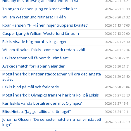
Nosaby IF svårbesegrad motståndare i DM
2026-07-21 14:21
Talangen Casper Ljung en kreativ tekniker
2026-07-21 08:19
William Westerlund rutinerat HIF-lån
2026-07-20 21:32
Roar Hansen: ”HIF-lånen höjer truppens kvalitet”
2026-07-13 17:03
Casper Ljung & William Westerlund lånas in
2026-07-13 09:00
Eskils visade hög moral i viktig seger
2026-07-01 23:10
William tillbaka i Eskils - come back redan ikväll
2026-07-01 17:16
Eskilscoachen vill få bort ”bjudmålen”
2026-06-30 22:21
Avskedsmatch för Fabian Velander
2026-06-30 21:51
Motståndarkoll: Kristianstadcoachen vill dra det längsta
2026-06-29 21:50
strået
Eskils bjöd på mål och förlorade
2026-06-28 20:06
Motståndarkoll: Olympics tränare har bra koll på Eskils
2026-06-27 23:53
Kan Eskils vända bortatrenden mot Olympic?
2026-06-27 15:41
Elliot Hintsa: ”Jag ger alltid allt för laget”
2026-06-24 10:11
Johanna Olsson: "De senaste matcherna har vi hittat ett
2026-06-23 09:59
lugn"