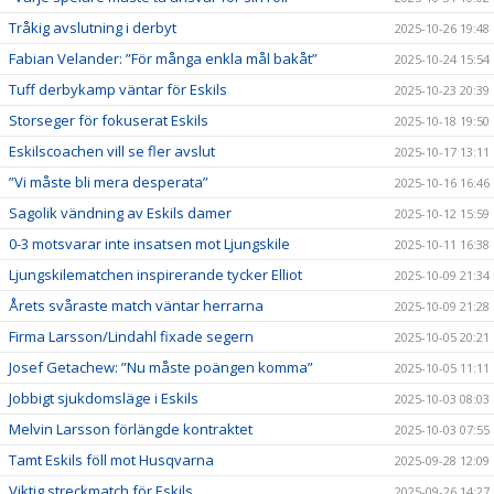
Tråkig avslutning i derbyt
2025-10-26 19:48
Fabian Velander: ”För många enkla mål bakåt”
2025-10-24 15:54
Tuff derbykamp väntar för Eskils
2025-10-23 20:39
Storseger för fokuserat Eskils
2025-10-18 19:50
Eskilscoachen vill se fler avslut
2025-10-17 13:11
”Vi måste bli mera desperata”
2025-10-16 16:46
Sagolik vändning av Eskils damer
2025-10-12 15:59
0-3 motsvarar inte insatsen mot Ljungskile
2025-10-11 16:38
Ljungskilematchen inspirerande tycker Elliot
2025-10-09 21:34
Årets svåraste match väntar herrarna
2025-10-09 21:28
Firma Larsson/Lindahl fixade segern
2025-10-05 20:21
Josef Getachew: ”Nu måste poängen komma”
2025-10-05 11:11
Jobbigt sjukdomsläge i Eskils
2025-10-03 08:03
Melvin Larsson förlängde kontraktet
2025-10-03 07:55
Tamt Eskils föll mot Husqvarna
2025-09-28 12:09
Viktig streckmatch för Eskils
2025-09-26 14:27