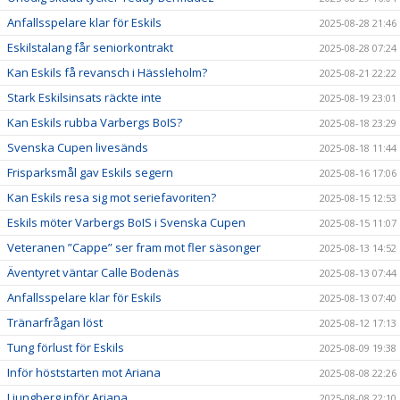
Anfallsspelare klar för Eskils
2025-08-28 21:46
Eskilstalang får seniorkontrakt
2025-08-28 07:24
Kan Eskils få revansch i Hässleholm?
2025-08-21 22:22
Stark Eskilsinsats räckte inte
2025-08-19 23:01
Kan Eskils rubba Varbergs BoIS?
2025-08-18 23:29
Svenska Cupen livesänds
2025-08-18 11:44
Frisparksmål gav Eskils segern
2025-08-16 17:06
Kan Eskils resa sig mot seriefavoriten?
2025-08-15 12:53
Eskils möter Varbergs BoIS i Svenska Cupen
2025-08-15 11:07
Veteranen ”Cappe” ser fram mot fler säsonger
2025-08-13 14:52
Äventyret väntar Calle Bodenäs
2025-08-13 07:44
Anfallsspelare klar för Eskils
2025-08-13 07:40
Tränarfrågan löst
2025-08-12 17:13
Tung förlust för Eskils
2025-08-09 19:38
Inför höststarten mot Ariana
2025-08-08 22:26
Ljungberg inför Ariana
2025-08-08 22:10