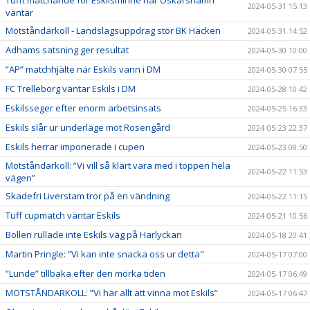
Tufft matchande för Eskilsminne när Oskarshamn
2024-05-31 15:13
väntar
Motståndarkoll - Landslagsuppdrag stör BK Häcken
2024-05-31 14:52
Adhams satsning ger resultat
2024-05-30 10:00
”AP” matchhjälte när Eskils vann i DM
2024-05-30 07:55
FC Trelleborg väntar Eskils i DM
2024-05-28 10:42
Eskilsseger efter enorm arbetsinsats
2024-05-25 16:33
Eskils slår ur underläge mot Rosengård
2024-05-23 22:37
Eskils herrar imponerade i cupen
2024-05-23 08:50
Motståndarkoll: ”Vi vill så klart vara med i toppen hela
2024-05-22 11:53
vägen”
Skadefri Liverstam tror på en vändning
2024-05-22 11:15
Tuff cupmatch väntar Eskils
2024-05-21 10:56
Bollen rullade inte Eskils väg på Harlyckan
2024-05-18 20:41
Martin Pringle: ”Vi kan inte snacka oss ur detta"
2024-05-17 07:00
”Lunde” tillbaka efter den mörka tiden
2024-05-17 06:49
MOTSTÅNDARKOLL: ”Vi har allt att vinna mot Eskils”
2024-05-17 06:47