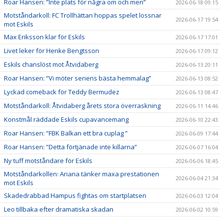
Roar Hansen: ”Inte plats för några om och men”
2026-06-18 09:15
Motståndarkoll: FC Trollhättan hoppas spelet lossnar
2026-06-17 19:54
mot Eskils
Max Eriksson klar för Eskils
2026-06-17 17:01
Livet leker för Henke Bengtsson
2026-06-17 09:12
Eskils chanslöst mot Åtvidaberg
2026-06-13 20:11
Roar Hansen: ”Vi möter seriens bästa hemmalag”
2026-06-13 08:52
Lyckad comeback för Teddy Bermudez
2026-06-13 08:47
Motståndarkoll: Åtvidaberg årets stora överraskning
2026-06-11 14:46
Konstmål räddade Eskils cupavancemang
2026-06-10 22:43
Roar Hansen: ”FBK Balkan ett bra cuplag ”
2026-06-09 17:44
Roar Hansen: ”Detta förtjänade inte killarna”
2026-06-07 16:04
Ny tuff motståndare för Eskils
2026-06-06 18:45
Motståndarkollen: Ariana tänker maxa prestationen
2026-06-04 21:34
mot Eskils
Skadedrabbad Hampus fightas om startplatsen
2026-06-03 12:04
Leo tillbaka efter dramatiska skadan
2026-06-02 10:59