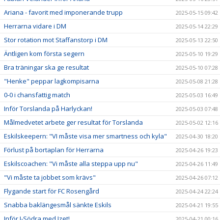
Ariana - favorit med imponerande trupp
2025-05-15 09:42
Herrarna vidare i DM
2025-05-14 22:29
Stor rotation mot Staffanstorp i DM
2025-05-13 22:50
Äntligen kom första segern
2025-05-10 19:29
Bra träningar ska ge resultat
2025-05-10 07:28
"Henke" peppar lagkompisarna
2025-05-08 21:28
0-0 i chansfattig match
2025-05-03 16:49
Inför Torslanda på Harlyckan!
2025-05-03 07:48
Målmedvetet arbete ger resultat för Torslanda
2025-05-02 12:16
Eskilskeepern: "VI måste visa mer smartness och kyla"
2025-04-30 18:20
Förlust på bortaplan för Herrarna
2025-04-26 19:23
Eskilscoachen: "Vi måste alla steppa upp nu"
2025-04-26 11:49
"Vi måste ta jobbet som krävs"
2025-04-26 07:12
Flygande start för FC Rosengård
2025-04-24 22:24
Snabba baklängesmål sänkte Eskils
2025-04-21 19:55
Inför J-Södra med Izet!
2025-04-21 00:16