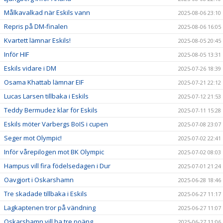
Målkavalkad när Eskils vann
2025-08-06 23:10
Repris på DM-finalen
2025-08-06 16:05
Kvartett lämnar Eskils!
2025-08-05 20:45
Inför HIF
2025-08-05 13:31
Eskils vidare i DM
2025-07-26 18:39
Osama Khattab lämnar EIF
2025-07-21 22:12
Lucas Larsen tillbaka i Eskils
2025-07-12 21:53
Teddy Bermudez klar för Eskils
2025-07-11 15:28
Eskils möter Varbergs BoIS i cupen
2025-07-08 23:07
Seger mot Olympic!
2025-07-02 22:41
Inför vårepilogen mot BK Olympic
2025-07-02 08:03
Hampus vill fira födelsedagen i Dur
2025-07-01 21:24
Oavgjort i Oskarshamn
2025-06-28 18:46
Tre skadade tillbaka i Eskils
2025-06-27 11:17
Lagkaptenen tror på vändning
2025-06-27 11:07
Oskarshamn vill ha tre poäng
2025-06-27 11:06