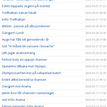
Eskils tappade segern på övertid
2025-06-01 21:25
Trollhättan satsar lokalt
2025-06-01 08:59
Inför Trollhättan
2025-05-31 15:55
Melvin - passar på alla positioner
2025-05-30 20:51
Oavgjort i Lund
2025-05-28 23:20
Hugo har fått sitt genombrott i år
2025-05-28 07:40
Izet "Vi måste bli vassare i boxarna"
2025-05-27 21:36
LBK jagar avancemang
2025-05-26 23:34
Förlust trots en uppsjö chanser
2025-05-24 16:58
Spelartrio tillbaka mot Olympic
2025-05-23 11:57
Olympiccoachen tror på välspelad match
2025-05-21 22:29
Endrit alltid beredd ta chansen
2025-05-21 08:12
Oavgjort mot Ariana
2025-05-17 17:37
Jetmir Koci får chansen i seniorlaget
2025-05-17 11:54
Izet inför Ariana
2025-05-17 00:09
Fabian Velander inför Ariana
2025-05-16 23:51