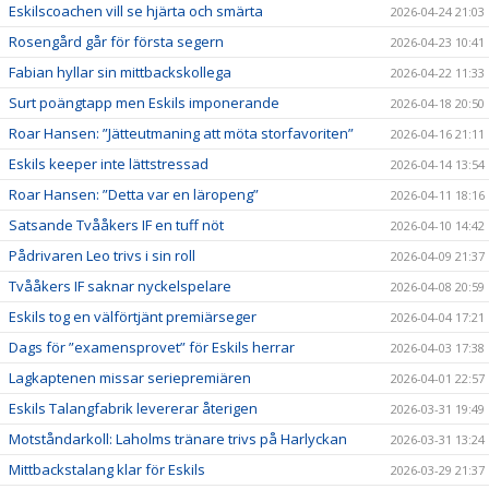
Eskilscoachen vill se hjärta och smärta
2026-04-24 21:03
Rosengård går för första segern
2026-04-23 10:41
Fabian hyllar sin mittbackskollega
2026-04-22 11:33
Surt poängtapp men Eskils imponerande
2026-04-18 20:50
Roar Hansen: ”Jätteutmaning att möta storfavoriten”
2026-04-16 21:11
Eskils keeper inte lättstressad
2026-04-14 13:54
Roar Hansen: ”Detta var en läropeng”
2026-04-11 18:16
Satsande Tvååkers IF en tuff nöt
2026-04-10 14:42
Pådrivaren Leo trivs i sin roll
2026-04-09 21:37
Tvååkers IF saknar nyckelspelare
2026-04-08 20:59
Eskils tog en välförtjänt premiärseger
2026-04-04 17:21
Dags för ”examensprovet” för Eskils herrar
2026-04-03 17:38
Lagkaptenen missar seriepremiären
2026-04-01 22:57
Eskils Talangfabrik levererar återigen
2026-03-31 19:49
Motståndarkoll: Laholms tränare trivs på Harlyckan
2026-03-31 13:24
Mittbackstalang klar för Eskils
2026-03-29 21:37