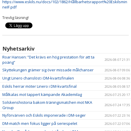
https://www.eskils.nu/docs/102/1862/Hållbarhetsrapport%20Eskilsmin
neIF.pdf
Trevlig läsning!
Nyhetsarkiv
Roar Hansen: ”Det krävs en hög prestation för att ta
2026-08-07 21:31
poäng”
Skyttekungen grämer sig över missade målchanser
2026-08-07 09:06
Ungt Linero chanslöst i DM-kvartsfinalen
2026-08-06 08:36
Eskils herrar möter Linero i DM-kvartsfinal
2026-08-05 08:57
Målkalas mot tappert kämpande Akademilag
2026-07-25 20:17
Solskenshistoria bakom träningsmatchen mot NKA
2026-07-24 17:35
Group
Nyförvärven och Eskils imponerade i DM-seger
2026-07-22 23:16
DM-match men fokus ligger på seriespelet
2026-07-22 07:06