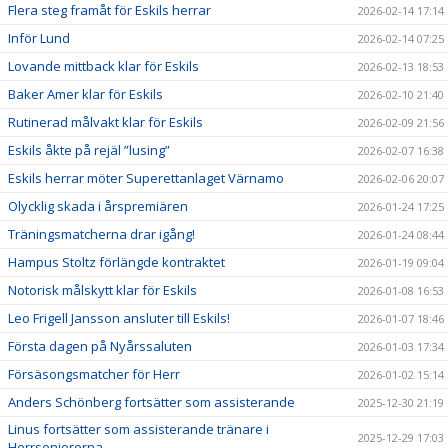
Flera steg framåt för Eskils herrar
2026-02-14 17:14
Inför Lund
2026-02-14 07:25
Lovande mittback klar för Eskils
2026-02-13 18:53
Baker Amer klar för Eskils
2026-02-10 21:40
Rutinerad målvakt klar för Eskils
2026-02-09 21:56
Eskils åkte på rejäl ”lusing”
2026-02-07 16:38
Eskils herrar möter Superettanlaget Värnamo
2026-02-06 20:07
Olycklig skada i årspremiären
2026-01-24 17:25
Träningsmatcherna drar igång!
2026-01-24 08:44
Hampus Stoltz förlängde kontraktet
2026-01-19 09:04
Notorisk målskytt klar för Eskils
2026-01-08 16:53
Leo Frigell Jansson ansluter till Eskils!
2026-01-07 18:46
Första dagen på Nyårssaluten
2026-01-03 17:34
Försäsongsmatcher för Herr
2026-01-02 15:14
Anders Schönberg fortsätter som assisterande
2025-12-30 21:19
Linus fortsätter som assisterande tränare i
2025-12-29 17:03
Herrseniorerna