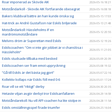
Roar imponerad av Skövde AIK
2026-05-16 18:21
Motståndarkoll - Skövde AIK fortfarande obesegrat
2026-05-16 08:18
Bakers klubbval bättre än han kunde önska sig
2026-05-15 17:03
Hat-trick av André Gustafson när Eskils briljerade
2026-05-13 21:48
Motståndarkoll: Hässleholms IF en
2026-05-12 20:55
mardrömsmotståndare
Melvins dröm är Superettan med Eskils
2026-05-12 19:26
Eskilscoachen: ”Om vi inte gör jobbet är vi chanslösa i
2026-05-11 21:05
Hässleholm”
Eskils studsade tillbaka med besked
2026-05-09 20:39
Eskilscoachen ser fram emot uppryckning
2026-05-08 19:32
”Gå till Eskils är det bästa jag gjort”
2026-05-07 22:16
Kollektiv kollaps när Eskils föll med 0-6
2026-05-01 17:24
Roar vill se ett ”riktigt” derby
2026-04-30 20:35
Hetaste viljan avgör derbyt tror Eskilsanfallaren
2026-04-29 14:59
Motståndarekoll: Nu vill ÄFF-coachen ha lite stolpe in
2026-04-28 11:54
Eskils omställningsspel firade triumfer
2026-04-25 16:04