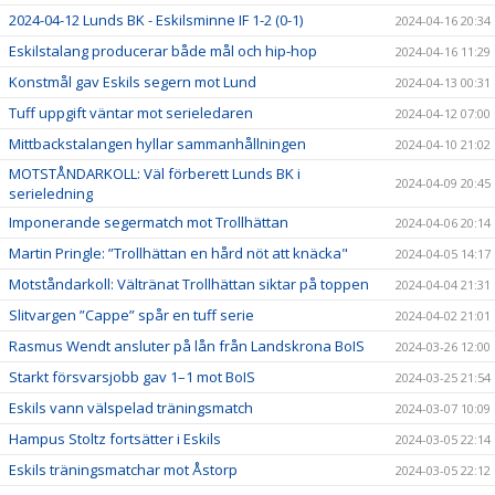
2024-04-12 Lunds BK - Eskilsminne IF 1-2 (0-1)
2024-04-16 20:34
Eskilstalang producerar både mål och hip-hop
2024-04-16 11:29
Konstmål gav Eskils segern mot Lund
2024-04-13 00:31
Tuff uppgift väntar mot serieledaren
2024-04-12 07:00
Mittbackstalangen hyllar sammanhållningen
2024-04-10 21:02
MOTSTÅNDARKOLL: Väl förberett Lunds BK i
2024-04-09 20:45
serieledning
Imponerande segermatch mot Trollhättan
2024-04-06 20:14
Martin Pringle: ”Trollhättan en hård nöt att knäcka"
2024-04-05 14:17
Motståndarkoll: Vältränat Trollhättan siktar på toppen
2024-04-04 21:31
Slitvargen ”Cappe” spår en tuff serie
2024-04-02 21:01
Rasmus Wendt ansluter på lån från Landskrona BoIS
2024-03-26 12:00
Starkt försvarsjobb gav 1–1 mot BoIS
2024-03-25 21:54
Eskils vann välspelad träningsmatch
2024-03-07 10:09
Hampus Stoltz fortsätter i Eskils
2024-03-05 22:14
Eskils träningsmatchar mot Åstorp
2024-03-05 22:12