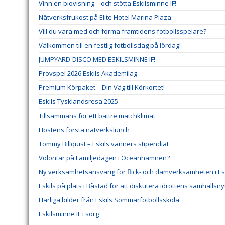
Vinn en biovisning – och stötta Eskilsminne IF!
Nätverksfrukost på Elite Hotel Marina Plaza
Vill du vara med och forma framtidens fotbollsspelare?
Välkommen till en festlig fotbollsdag på lördag!
JUMPYARD-DISCO MED ESKILSMINNE IF!
Provspel 2026 Eskils Akademilag
Premium Körpaket – Din Väg till Körkortet!
Eskils Tysklandsresa 2025
Tillsammans för ett bättre matchklimat
Höstens första nätverkslunch
Tommy Billquist – Eskils vänners stipendiat
Volontär på Familjedagen i Oceanhamnen?
Ny verksamhetsansvarig för flick- och damverksamheten i Esk
Eskils på plats i Båstad för att diskutera idrottens samhällsny
Härliga bilder från Eskils Sommarfotbollsskola
Eskilsminne IF i sorg