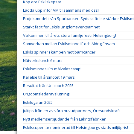
Köp era Eskilskepsar
Ladda upp inför VM tillsammans med oss!
Projektmedel från Sparbanken Syds stiftelse stärker Eskilsm
Starkt facit för Eskils ungdomsverksamhet
Välkommen till årets stora familjefest i Helsingborg!
Samverkan mellan Eskilsminne IF och Aldrig Ensam
Eskils spinner i kampen mot barncancer
Nätverkslunch 6 mars
Eskilsminnes IF:s målvaktscamp!
Kallelse till årsmötet 19 mars
Resultat från Unicoach 2025
Ungdomsledaravslutning!
Eskilsgalan 2025
Jultips från en av våra huvudpartners, Öresundskraft
Nytt medlemserbjudande från Lakritsfabriken
Eskilscupen är nominerad till Helsingborgs stads miljöpris!