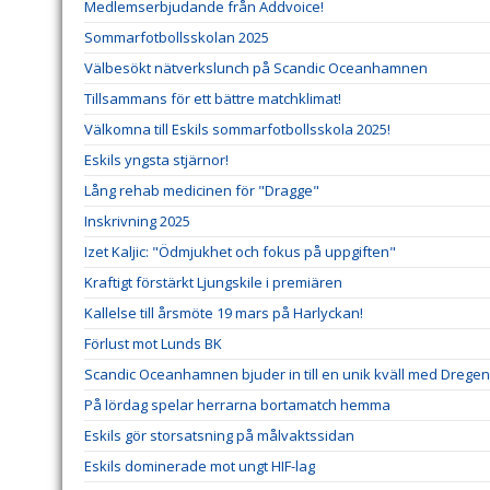
Medlemserbjudande från Addvoice!
Sommarfotbollsskolan 2025
Välbesökt nätverkslunch på Scandic Oceanhamnen
Tillsammans för ett bättre matchklimat!
Välkomna till Eskils sommarfotbollsskola 2025!
Eskils yngsta stjärnor!
Lång rehab medicinen för "Dragge"
Inskrivning 2025
Izet Kaljic: "Ödmjukhet och fokus på uppgiften"
Kraftigt förstärkt Ljungskile i premiären
Kallelse till årsmöte 19 mars på Harlyckan!
Förlust mot Lunds BK
Scandic Oceanhamnen bjuder in till en unik kväll med Dregen
På lördag spelar herrarna bortamatch hemma
Eskils gör storsatsning på målvaktssidan
Eskils dominerade mot ungt HIF-lag