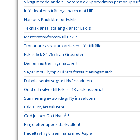
Viktigt meddelande till berörda av SportAdmins personuppgif
Inför kvällens träningsmatch mot HIF
Hampus Pauli klar för Eskils
Teknisk anfallstalang klar för Eskils
Meriterat nyförvärv till Eskils
Trotjänare avslutar karriären - för tillfället
Eskils fick 84 765 från Gräsroten
Damernas träningsmatcher!
Seger mot Olympic i årets första träningsmatch!
Dubbla seniorsegrar i Nyårssaluten!
Guld och silver till Eskils i 13-årsklasserna!
Summering av söndag i Nyårssaluten
Eskils i Nyårssaluten!
God Jul och Gott Nytt År!
Bingolotter uppesittarkvällen!
Padeltävling tillsammans med Aspia