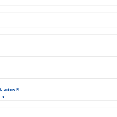
ilsminne IF!
tta