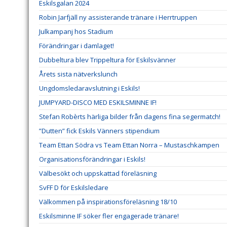
Eskilsgalan 2024
Robin Jarfjäll ny assisterande tränare i Herrtruppen
Julkampanj hos Stadium
Förändringar i damlaget!
Dubbeltura blev Trippeltura för Eskilsvänner
Årets sista nätverkslunch
Ungdomsledaravslutning i Eskils!
JUMPYARD-DISCO MED ESKILSMINNE IF!
Stefan Robèrts härliga bilder från dagens fina segermatch!
”Dutten” fick Eskils Vänners stipendium
Team Ettan Södra vs Team Ettan Norra – Mustaschkampen
Organisationsförändringar i Eskils!
Välbesökt och uppskattad föreläsning
SvFF D för Eskilsledare
Välkommen på inspirationsföreläsning 18/10
Eskilsminne IF söker fler engagerade tränare!