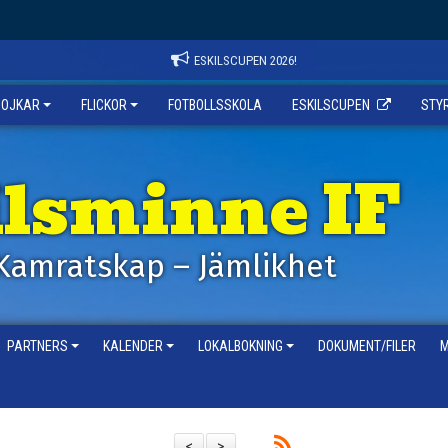
ESKILSCUPEN 2026!
POJKAR
FLICKOR
FOTBOLLSSKOLA
ESKILSCUPEN
STY
ilsminne IF
Kamratskap – Jämlikhet
PARTNERS
KALENDER
LOKALBOKNING
DOKUMENT/FILER
M
<
>