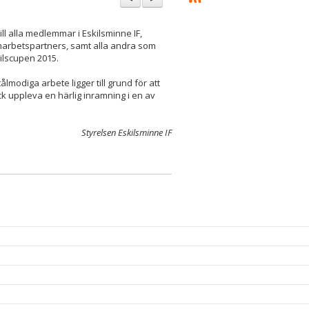
 till alla medlemmar i Eskilsminne IF,
marbetspartners, samt alla andra som
kilscupen 2015.
lmodiga arbete ligger till grund för att
ick uppleva en härlig inramning i en av
Styrelsen Eskilsminne IF