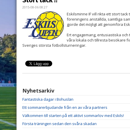
Stort tack !!
2015-08-06 08:27
Eskilsminne IF vill rikta ett stort tack
föreningens anställda, samtliga sa
gjorde det möjligt att genomföra Es
Ert engagemang, entusiastiska och tå
våra lokala och tillresta besökare f
Sveriges största fotbollsturneringar.
Nyhetsarkiv
Fantastiska dagar i Bohuslän
Ett sommarerbjudande från en av våra partners
Välkommen till starten på ett aktivt sommarlov med Eskils!
Första träningen sedan den svåra skadan