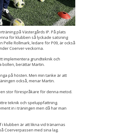
träning på Västergårds IP. På plats
denna för klubben så lyckade satsning
n Pelle Rollmark, ledare för P09, är också
 under Coerver-veckorna.
 att implementera grundteknik och
 bollen, berättar Martin.
många på hösten. Men min tanke är att
räningen också, menar Martin.
 är en stor förespråkare för denna metod.
bättre teknik och speluppfattning.
ement in i träningen men då har man
 i klubben är att likna vid tränarnas
 på Coerverpassen med sina lag.