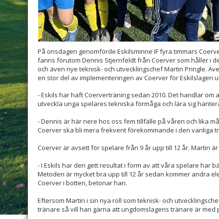
På onsdagen genomförde Eskilsminne IF fyra timmars Coerver
fanns förutom Dennis Stjernfeldt från Coerver som håller i 
och även nye teknisk- och utvecklingschef Martin Pringle. Äve
en stor del av implementeringen av Coerver för Eskilslagen
- Eskils har haft Coerverträning sedan 2010. Det handlar om
utveckla unga spelares tekniska förmåga och lära sig hantera
- Dennis är här nere hos oss fem tillfälle på våren och lika 
Coerver ska bli mera frekvent förekommande i den vanliga t
Coerver är avsett för spelare från 9 år upp till 12 år. Martin
- I Eskils har den gett resultat i form av att våra spelare har 
Metoden är mycket bra upp till 12 år sedan kommer andra el
Coerver i botten, betonar han.
Eftersom Martin i sin nya roll som teknisk- och utvecklingschef
tränare så vill han gärna att ungdomslagens tränare är med