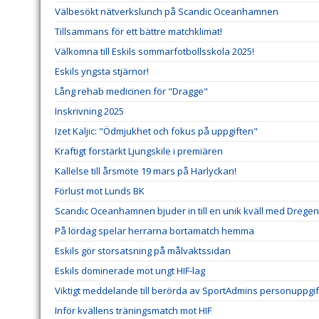
Välbesökt nätverkslunch på Scandic Oceanhamnen
Tillsammans för ett bättre matchklimat!
Välkomna till Eskils sommarfotbollsskola 2025!
Eskils yngsta stjärnor!
Lång rehab medicinen för "Dragge"
Inskrivning 2025
Izet Kaljic: "Ödmjukhet och fokus på uppgiften"
Kraftigt förstärkt Ljungskile i premiären
Kallelse till årsmöte 19 mars på Harlyckan!
Förlust mot Lunds BK
Scandic Oceanhamnen bjuder in till en unik kväll med Dregen
På lördag spelar herrarna bortamatch hemma
Eskils gör storsatsning på målvaktssidan
Eskils dominerade mot ungt HIF-lag
Viktigt meddelande till berörda av SportAdmins personuppgif
Inför kvällens träningsmatch mot HIF