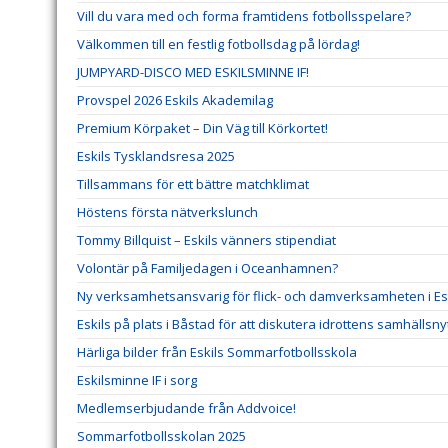
Vill du vara med och forma framtidens fotbollsspelare?
Välkommen till en festlig fotbollsdag på lördag!
JUMPYARD-DISCO MED ESKILSMINNE IF!
Provspel 2026 Eskils Akademilag
Premium Körpaket – Din Väg till Körkortet!
Eskils Tysklandsresa 2025
Tillsammans för ett bättre matchklimat
Höstens första nätverkslunch
Tommy Billquist – Eskils vänners stipendiat
Volontär på Familjedagen i Oceanhamnen?
Ny verksamhetsansvarig för flick- och damverksamheten i Esk
Eskils på plats i Båstad för att diskutera idrottens samhällsny
Härliga bilder från Eskils Sommarfotbollsskola
Eskilsminne IF i sorg
Medlemserbjudande från Addvoice!
Sommarfotbollsskolan 2025