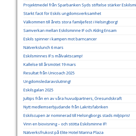
Projektmedel från Sparbanken Syds stiftelse stärker Eskilsm
Starkt facit för Eskils ungdomsverksamhet
Välkommen till årets stora familjefest i Helsingborg!
Samverkan mellan Eskilsminne IF och Aldrig Ensam
Eskils spinner i kampen mot barncancer
Nätverkslunch 6 mars
Eskilsminnes IF:s målvaktscamp!
Kallelse till årsmötet 19 mars
Resultat från Unicoach 2025
Ungdomsledaravslutning!
Eskilsgalan 2025
Jultips från en av våra huvudpartners, Öresundskraft
Nytt medlemserbjudande från Lakritsfabriken
Eskilscupen är nominerad till Helsingborgs stads miljöpris!
Vinn en biovisning – och stötta Eskilsminne IF!
Nätverksfrukost på Elite Hotel Marina Plaza