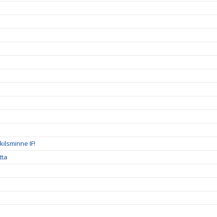
ilsminne IF!
tta