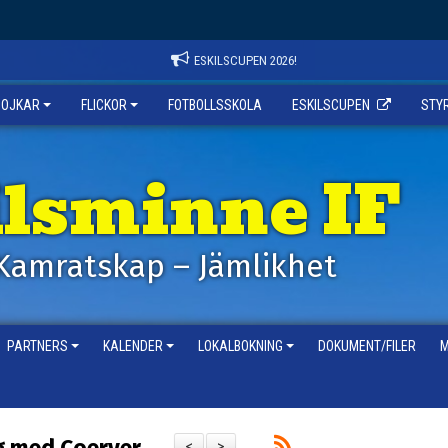
ESKILSCUPEN 2026!
POJKAR
FLICKOR
FOTBOLLSSKOLA
ESKILSCUPEN
STY
ilsminne IF
Kamratskap – Jämlikhet
PARTNERS
KALENDER
LOKALBOKNING
DOKUMENT/FILER
M
<
>