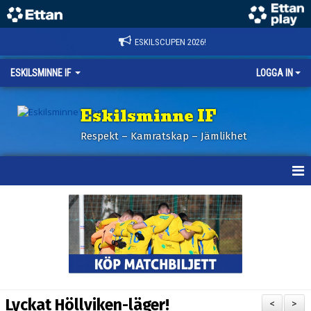
ESKILSCUPEN 2026!
ESKILSMINNE IF
LOGGA IN
Eskilsminne IF
Respekt – Kamratskap – Jämlikhet
HEM
NYHETER
BILDER ESKILSCUPEN
OM KLUBBEN
Lyckat Höllviken-läger!
<
>