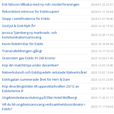
Erik Nilsson tillbaka med ny roll i moderföreningen
2024-01-22 22:51
Rekordstort intresse för Eskilscupen!
2024-01-11 23:04
Stopp i semifinalerna för Eskils
2024-01-07 18:40
God Jul & Gott Nytt År!
2023-12-22 15:32
Jessica Tjärnberg ny marknads- och
2023-12-20 11:35
kommunikationsansvarig
Kevin Robért klar för Eskils
2023-12-19 09:56
Tränarutbildningen igång!
2023-12-17 13:16
Gräsroten gav Eskils 91 243 kronor
2023-12-06 21:45
Köp din matchtröja under december!
2023-12-05 13:40
Nätverkslunch och Eskilspadeln avlutade Nätverksåret
2023-12-02 13:04
Eskilsgalan summerade året för Herr & Dam
2023-12-01 23:09
Köp dina Bingolotter till uppesittarkvällen 23/12 av
2023-11-30 10:59
Eskilsminne IF
Ungdomsledaravslutning på Elite Hotel Mollberg!
2023-11-20 21:17
Vill du bli ungdomsansvarig verksamhetskoordinator i
2023-11-17 06:04
Eskils?