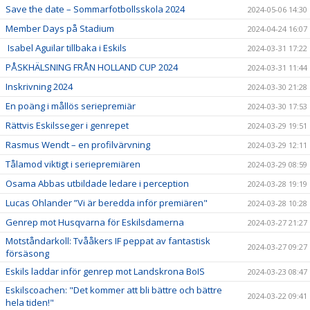
Save the date – Sommarfotbollsskola 2024
2024-05-06 14:30
Member Days på Stadium
2024-04-24 16:07
Isabel Aguilar tillbaka i Eskils
2024-03-31 17:22
PÅSKHÄLSNING FRÅN HOLLAND CUP 2024
2024-03-31 11:44
Inskrivning 2024
2024-03-30 21:28
En poäng i mållös seriepremiär
2024-03-30 17:53
Rättvis Eskilsseger i genrepet
2024-03-29 19:51
Rasmus Wendt – en profilvärvning
2024-03-29 12:11
Tålamod viktigt i seriepremiären
2024-03-29 08:59
Osama Abbas utbildade ledare i perception
2024-03-28 19:19
Lucas Ohlander ”Vi är beredda inför premiären"
2024-03-28 10:28
Genrep mot Husqvarna för Eskilsdamerna
2024-03-27 21:27
Motståndarkoll: Tvååkers IF peppat av fantastisk
2024-03-27 09:27
försäsong
Eskils laddar inför genrep mot Landskrona BoIS
2024-03-23 08:47
Eskilscoachen: "Det kommer att bli bättre och bättre
2024-03-22 09:41
hela tiden!"