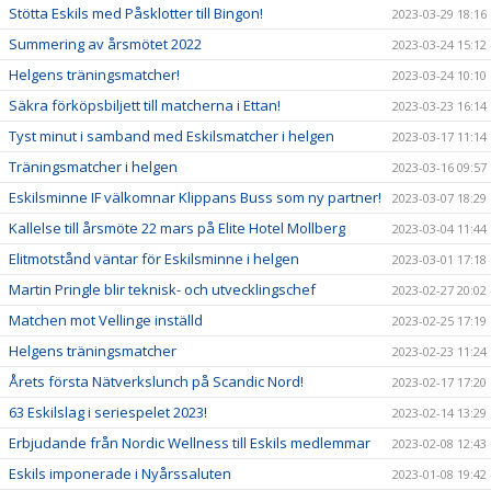
Stötta Eskils med Påsklotter till Bingon!
2023-03-29 18:16
Summering av årsmötet 2022
2023-03-24 15:12
Helgens träningsmatcher!
2023-03-24 10:10
Säkra förköpsbiljett till matcherna i Ettan!
2023-03-23 16:14
Tyst minut i samband med Eskilsmatcher i helgen
2023-03-17 11:14
Träningsmatcher i helgen
2023-03-16 09:57
Eskilsminne IF välkomnar Klippans Buss som ny partner!
2023-03-07 18:29
Kallelse till årsmöte 22 mars på Elite Hotel Mollberg
2023-03-04 11:44
Elitmotstånd väntar för Eskilsminne i helgen
2023-03-01 17:18
Martin Pringle blir teknisk- och utvecklingschef
2023-02-27 20:02
Matchen mot Vellinge inställd
2023-02-25 17:19
Helgens träningsmatcher
2023-02-23 11:24
Årets första Nätverkslunch på Scandic Nord!
2023-02-17 17:20
63 Eskilslag i seriespelet 2023!
2023-02-14 13:29
Erbjudande från Nordic Wellness till Eskils medlemmar
2023-02-08 12:43
Eskils imponerade i Nyårssaluten
2023-01-08 19:42