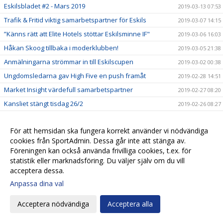
Eskilsbladet #2 - Mars 2019
2019-03-13 07:53
Trafik & Fritid viktig samarbetspartner för Eskils
2019-03-07 14:15
”Känns rätt att Elite Hotels stöttar Eskilsminne IF"
2019-03-06 16:03
Håkan Skoog tillbaka i moderklubben!
2019-03-05 21:38
Anmälningarna strömmar in till Eskilscupen
2019-03-02 00:38
Ungdomsledarna gav High Five en push framåt
2019-02-28 14:51
Market Insight värdefull samarbetspartner
2019-02-27 08:20
Kansliet stängt tisdag 26/2
2019-02-26 08:27
Biljetter till Svenska Cupen!
2019-02-22 21:00
För att hemsidan ska fungera korrekt använder vi nödvändiga
En ny styrelseledamot när Eskils höll årsmöte
2019-02-22 09:05
cookies från SportAdmin. Dessa går inte att stänga av.
Kallelse till årsmöte 21/2 på Elite Hotel Mollberg
2019-02-13 17:01
Föreningen kan också använda frivilliga cookies, t.ex. för
Tisdag 12/2 är kansliet stängt!
statistik eller marknadsföring. Du väljer själv om du vill
2019-02-11 16:15
acceptera dessa.
Spelarträffar inom High Five ger en gemensam syn från
2019-02-08 09:21
liten till stor
Anpassa dina val
Biljetter till Svenska Cupen
2019-02-07 10:00
Acceptera nödvändiga
Acceptera alla
Valberedningens förslag
2019-02-01 15:35
Biljettsläpp Svenska Cupen!
2019-01-23 21:09