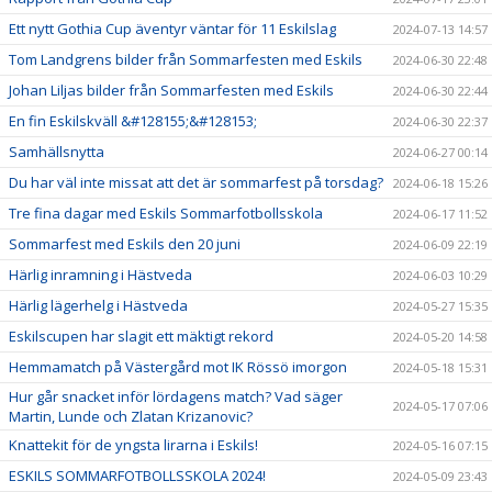
Ett nytt Gothia Cup äventyr väntar för 11 Eskilslag
2024-07-13 14:57
Tom Landgrens bilder från Sommarfesten med Eskils
2024-06-30 22:48
Johan Liljas bilder från Sommarfesten med Eskils
2024-06-30 22:44
En fin Eskilskväll &#128155;&#128153;
2024-06-30 22:37
Samhällsnytta
2024-06-27 00:14
Du har väl inte missat att det är sommarfest på torsdag?
2024-06-18 15:26
Tre fina dagar med Eskils Sommarfotbollsskola
2024-06-17 11:52
Sommarfest med Eskils den 20 juni
2024-06-09 22:19
Härlig inramning i Hästveda
2024-06-03 10:29
Härlig lägerhelg i Hästveda
2024-05-27 15:35
Eskilscupen har slagit ett mäktigt rekord
2024-05-20 14:58
Hemmamatch på Västergård mot IK Rössö imorgon
2024-05-18 15:31
Hur går snacket inför lördagens match? Vad säger
2024-05-17 07:06
Martin, Lunde och Zlatan Krizanovic?
Knattekit för de yngsta lirarna i Eskils!
2024-05-16 07:15
ESKILS SOMMARFOTBOLLSSKOLA 2024!
2024-05-09 23:43