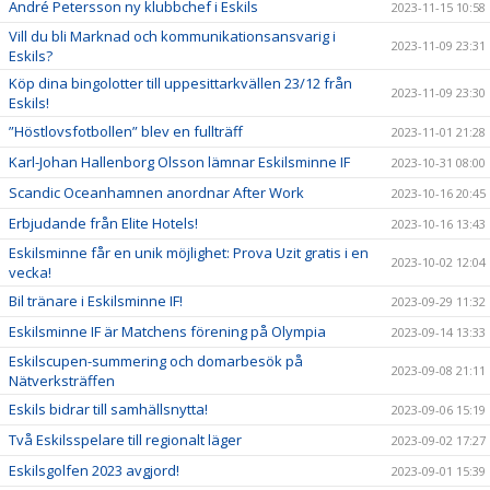
André Petersson ny klubbchef i Eskils
2023-11-15 10:58
Vill du bli Marknad och kommunikationsansvarig i
2023-11-09 23:31
Eskils?
Köp dina bingolotter till uppesittarkvällen 23/12 från
2023-11-09 23:30
Eskils!
”Höstlovsfotbollen” blev en fullträff
2023-11-01 21:28
Karl-Johan Hallenborg Olsson lämnar Eskilsminne IF
2023-10-31 08:00
Scandic Oceanhamnen anordnar After Work
2023-10-16 20:45
Erbjudande från Elite Hotels!
2023-10-16 13:43
Eskilsminne får en unik möjlighet: Prova Uzit gratis i en
2023-10-02 12:04
vecka!
Bil tränare i Eskilsminne IF!
2023-09-29 11:32
Eskilsminne IF är Matchens förening på Olympia
2023-09-14 13:33
Eskilscupen-summering och domarbesök på
2023-09-08 21:11
Nätverksträffen
Eskils bidrar till samhällsnytta!
2023-09-06 15:19
Två Eskilsspelare till regionalt läger
2023-09-02 17:27
Eskilsgolfen 2023 avgjord!
2023-09-01 15:39