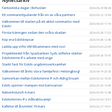
Nyhetsarkiv
Fantastiska dagar i Bohuslän
2026-06-29 08:44
Ett sommarerbjudande från en av våra partners
2026-06-12 13:04
Välkommen till starten på ett aktivt sommarlov med
2026-06-03 17:14
Eskils!
Första träningen sedan den svåra skadan
2026-05-28 17:25
Köp era Eskilskepsar
2026-05-08 12:40
Ladda upp inför VM tillsammans med oss!
2026-05-05 22:09
Projektmedel från Sparbanken Syds stiftelse stärker
2026-04-30 10:47
Eskilsminne IF:s arbete med unga
Starkt facit för Eskils ungdomsverksamhet
2026-04-22 13:55
Välkommen till årets stora familjefest i Helsingborg!
2026-04-19 20:50
Samverkan mellan Eskilsminne IF och Aldrig Ensam
2026-03-23 10:00
Eskils spinner i kampen mot barncancer
2026-03-20 16:43
Nätverkslunch 6 mars
2026-03-09 12:48
Eskilsminnes IF:s målvaktscamp!
2026-03-04 13:01
Kallelse till årsmötet 19 mars
2026-02-27 14:31