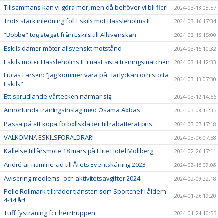
Tillsammans kan vi göra mer, men då behöver vi bli fler!
2024-03-18 08:57
Trots stark inledning föll Eskils mot Hässleholms IF
2024-03-16 17:34
”Bobbe” tog steget från Eskils till Allsvenskan
2024-03-15 15:00
Eskils damer möter allsvenskt motstånd
2024-03-15 10:32
Eskils möter Hässleholms IF i näst sista träningsmatchen
2024-03-14 12:33
Lucas Larsen: ”Jag kommer vara på Harlyckan och stötta
2024-03-13 07:30
Eskils"
Ett sprudlande vårtecken närmar sig
2024-03-12 14:56
Annorlunda träningsinslag med Osama Abbas
2024-03-08 14:35
Passa på att köpa fotbollskläder till rabatterat pris
2024-03-07 17:18
VÄLKOMNA ESKILSFÖRÄLDRAR!
2024-03-06 07:58
Kallelse till årsmöte 18 mars på Elite Hotel Mollberg
2024-02-26 17:11
André är nominerad till Årets Eventskåning 2023
2024-02-15 09:08
Avisering medlems- och aktivitetsavgifter 2024
2024-02-09 22:18
Pelle Rollmark tillträder tjänsten som Sportchef i åldern
2024-01-26 19:20
4-14 år!
Tuff fysträning för herrtruppen
2024-01-24 10:55