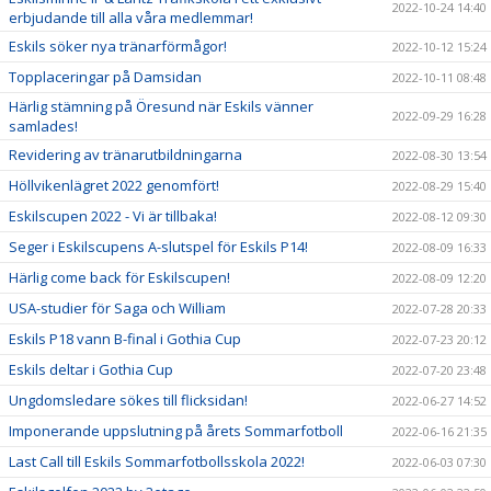
2022-10-24 14:40
erbjudande till alla våra medlemmar!
Eskils söker nya tränarförmågor!
2022-10-12 15:24
Topplaceringar på Damsidan
2022-10-11 08:48
Härlig stämning på Öresund när Eskils vänner
2022-09-29 16:28
samlades!
Revidering av tränarutbildningarna
2022-08-30 13:54
Höllvikenlägret 2022 genomfört!
2022-08-29 15:40
Eskilscupen 2022 - Vi är tillbaka!
2022-08-12 09:30
Seger i Eskilscupens A-slutspel för Eskils P14!
2022-08-09 16:33
Härlig come back för Eskilscupen!
2022-08-09 12:20
USA-studier för Saga och William
2022-07-28 20:33
Eskils P18 vann B-final i Gothia Cup
2022-07-23 20:12
Eskils deltar i Gothia Cup
2022-07-20 23:48
Ungdomsledare sökes till flicksidan!
2022-06-27 14:52
Imponerande uppslutning på årets Sommarfotboll
2022-06-16 21:35
Last Call till Eskils Sommarfotbollsskola 2022!
2022-06-03 07:30