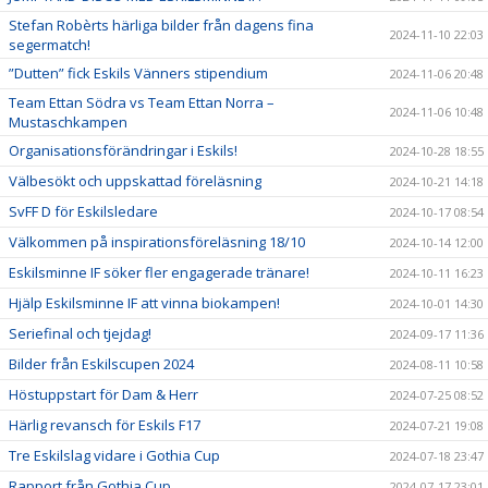
Stefan Robèrts härliga bilder från dagens fina
2024-11-10 22:03
segermatch!
”Dutten” fick Eskils Vänners stipendium
2024-11-06 20:48
Team Ettan Södra vs Team Ettan Norra –
2024-11-06 10:48
Mustaschkampen
Organisationsförändringar i Eskils!
2024-10-28 18:55
Välbesökt och uppskattad föreläsning
2024-10-21 14:18
SvFF D för Eskilsledare
2024-10-17 08:54
Välkommen på inspirationsföreläsning 18/10
2024-10-14 12:00
Eskilsminne IF söker fler engagerade tränare!
2024-10-11 16:23
Hjälp Eskilsminne IF att vinna biokampen!
2024-10-01 14:30
Seriefinal och tjejdag!
2024-09-17 11:36
Bilder från Eskilscupen 2024
2024-08-11 10:58
Höstuppstart för Dam & Herr
2024-07-25 08:52
Härlig revansch för Eskils F17
2024-07-21 19:08
Tre Eskilslag vidare i Gothia Cup
2024-07-18 23:47
Rapport från Gothia Cup
2024-07-17 23:01