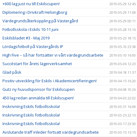
+600 lag just nu till Eskilscupen!
2019-05-29 12:45
Diplomering i Drivkraft Helsingborg
2019-05-29 11:08
Värdegrundsåterkoppling på Västergård
2019-05-29 00:11
Fotbollsskola i Eskils 10-11 juni
2019-05-28 13:16
Eskilsbladet #3 - Maj 2019
2019-05-23 18:15
Lördagsfotboll på Västergårds IP
2019-05-10 23:38
High Five – så här fortsätter vi vårt värdegrundsarbete
2019-05-10 16:00
Succéstart för årets lägerverksamhet
2019-05-06 12:23
Glad påsk
2019-04-18 11:37
Positiv utveckling för Eskils i Akademicertifieringen!
2019-04-15 16:20
Gutz ny huvudsponsor för Eskilscupen
2019-04-08 10:26
450 lag redan anmälda till Eskilscupen!
2019-04-03 22:02
Inskrivning Eskils fotbollsskola!
2019-03-31 16:08
Inskrivning Eskils fotbollsskola!
2019-03-25 22:15
Inskrivning Eskils fotbollsskola!
2019-03-17 23:30
Avslutande träff inleder fortsatt värdegrundsarbete
2019-03-15 15:15