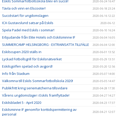
Eskils Sommarfotbollsskola blev en succé!
2020-06-24 16:47
Tävla och vinn en Elscooter!
2020-06-18 23:24
Succéstart för ungdomslagen
2020-06-16 12:22
ICA Gustavslund satsar på Eskils
2020-06-12
Spela Padel med Eskils i sommar!
2020-06-10 16:24
Erbjudande från Elite Hotels och Eskilsminne IF
2020-06-04 16:05
SUMMERCAMP HELSINGBORG - EXTRAINSATTA TILLFÄLLE
2020-06-04 12:00
Eskilscupen 2020 ställs in
2020-06-01 13:52
Lyckad Fotbollsgrill för Eskilsnätverket
2020-05-29 13:51
Eskilsgolfen spelad och avgjord!
2020-05-20 12:56
Info från Stadium
2020-05-07 14:00
Välkomna till Eskils Sommarfotbollskola 2020!
2020-05-05 14:47
Publikfritt kring seriematcherna tillsvidare
2020-04-28 17:30
Vårens ungdomsläger i Eskils framflyttade!
2020-04-27 14:27
Eskilsbladet 5 - April 2020
2020-04-23 17:37
Eskilsminne IF genomför korttidspermittering av
2020-04-21 12:07
personal