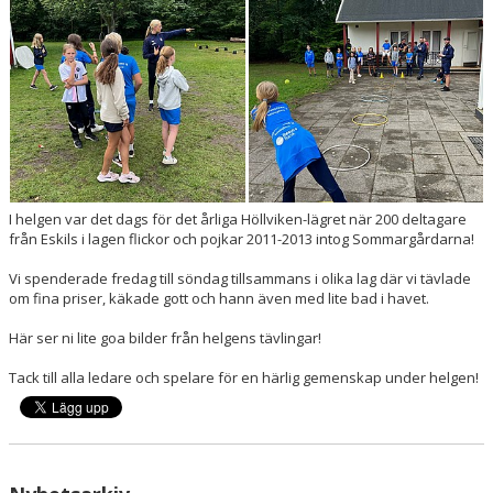
I helgen var det dags för det årliga Höllviken-lägret när 200 deltagare
från Eskils i lagen flickor och pojkar 2011-2013 intog Sommargårdarna!
Vi spenderade fredag till söndag tillsammans i olika lag där vi tävlade
om fina priser, käkade gott och hann även med lite bad i havet.
Här ser ni lite goa bilder från helgens tävlingar!
Tack till alla ledare och spelare för en härlig gemenskap under helgen!