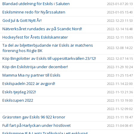
Blandad utdelning för Eskils i Saluten
2023-01-07 20:13
Eskilsminne redo för Nyårssaluten
2023-01-05 15:40
God Jul & Gott Nytt År!
2022-12-23 11:53
Nätverksåret rundades av på Scandic Nord!
2022-12-14 16:48
Hockeyfest för Årets Eskilskamrater
2022-12-11 15:05
Ta del av biljetterbjudande när Eskils är matchens
2022-12-08 14:22
förening hos Rögle BK
Köp Bingolotter av Eskils till uppesittarkvällen 23/12!
2022-12-07 14:15
Köp din Eskilströja under december!
2022-11-29 10:24
Mamma Mia ny partner till Eskils
2022-11-25 15:47
Eskilspadeln 2022 är avgjord!
2022-11-14 22:00
Eskils tjejdag 2022!
2022-11-13 21:36
Eskilscupen 2022
2022-11-13 19:00
2022-11-12 09:02
Gräsroten gav Eskils 96 922 kronor
2022-11-11 19:47
Full fart på Harlyckan under höstlovet
2022-11-04 08:41
Eskilsminne IF & Lantz Trafikskola i ett exklusivt