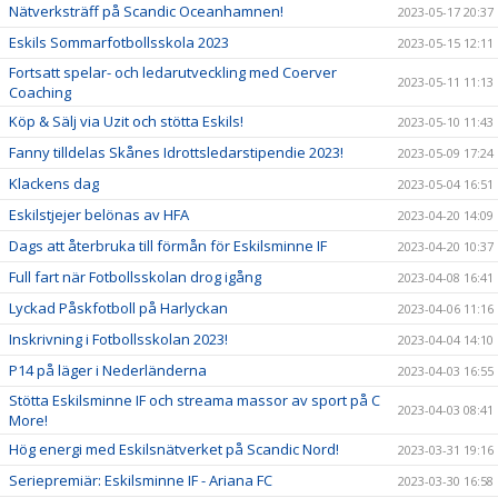
Nätverksträff på Scandic Oceanhamnen!
2023-05-17 20:37
Eskils Sommarfotbollsskola 2023
2023-05-15 12:11
Fortsatt spelar- och ledarutveckling med Coerver
2023-05-11 11:13
Coaching
Köp & Sälj via Uzit och stötta Eskils!
2023-05-10 11:43
Fanny tilldelas Skånes Idrottsledarstipendie 2023!
2023-05-09 17:24
Klackens dag
2023-05-04 16:51
Eskilstjejer belönas av HFA
2023-04-20 14:09
Dags att återbruka till förmån för Eskilsminne IF
2023-04-20 10:37
Full fart när Fotbollsskolan drog igång
2023-04-08 16:41
Lyckad Påskfotboll på Harlyckan
2023-04-06 11:16
Inskrivning i Fotbollsskolan 2023!
2023-04-04 14:10
P14 på läger i Nederländerna
2023-04-03 16:55
Stötta Eskilsminne IF och streama massor av sport på C
2023-04-03 08:41
More!
Hög energi med Eskilsnätverket på Scandic Nord!
2023-03-31 19:16
Seriepremiär: Eskilsminne IF - Ariana FC
2023-03-30 16:58