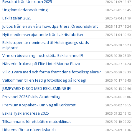
Resultat från Unicoach 2025
2026-01-09 12:47
Ungdomsledaravslutning!
2025-12-05 13:45
Eskilsgalan 2025
2025-12-04 21:19
Jultips från en av våra huvudpartners, Öresundskraft
2025-11-27 15:24
Nytt medlemserbjudande från Lakritsfabriken
2025-11-04 10:50
Eskilscupen är nominerad till Helsingborgs stads
2025-10-30 16:23
miljöpris!
Vinn en biovisning – och stötta Eskilsminne IF!
2025-10-30 08:39
Nätverksfrukost på Elite Hotel Marina Plaza
2025-10-27 14:24
Vill du vara med och forma framtidens fotbollsspelare?
2025-10-20 08:30
Välkommen till en festlig fotbollsdag på lördag!
2025-10-17 16:45
JUMPYARD-DISCO MED ESKILSMINNE IF!
2025-10-13 09:56
Provspel 2026 Eskils Akademilag
2025-10-06 08:06
Premium Körpaket – Din Väg till Körkortet!
2025-10-02 16:55
Eskils Tysklandsresa 2025
2025-09-22 13:12
Tillsammans för ett bättre matchklimat
2025-09-10 09:22
Höstens första nätverkslunch
2025-09-09 11:36