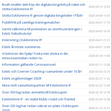
Ikväll smäller det! Köp din digitala bingolott på nätet och
2020-04-12 13:23
stötta Eskilsminne IF!
Stötta Eskilsminne IF genom digitala bingolotter i Påsk!
2020-04-08 15:47
Publikfritt på samtliga träningsmatcher
2020-04-07 17:10
Varmt välkomna till premiären av utomhusträningen i
2020-04-03 16:10
Eskils fotbollsskola!
Inskrivning i Eskilsminne IF!
2020-04-01 21:21
Eskils årsmöte summeras
2020-04-01 12:00
Vi behöver din hjälp! Tveka inte skicka in din
2020-03-18 11:00
intresseanmälan redan nu
Information gällande Coronaviruset
2020-03-11 15:28
Eskils och Coerver Coaching i samarbete under 10 år!
2020-03-06 13:25
Eskils ungdomsläger 2020!
2020-02-27 11:22
Akea stolt samarbetspartner till Eskilsminne IF
2020-02-22 12:38
Över 350 lag redan anmälda till Eskilscupen
2020-02-10 13:18
Eskilsminne IF - en stabil klubb i nutid och framtid
2020-02-06 12:58
Över 235 lag har redan säkrat sin plats i Eskilcupen
2020-01-12 12:31
2020!