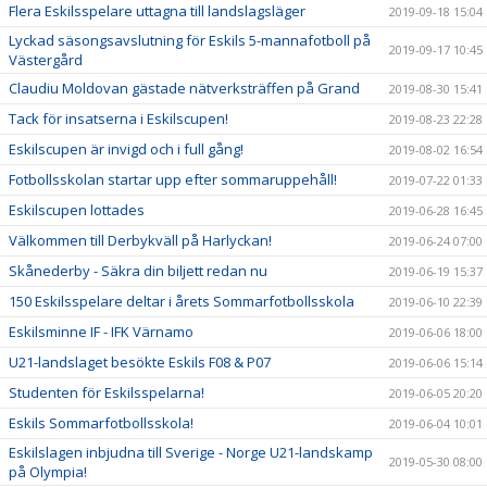
Flera Eskilsspelare uttagna till landslagsläger
2019-09-18 15:04
Lyckad säsongsavslutning för Eskils 5-mannafotboll på
2019-09-17 10:45
Västergård
Claudiu Moldovan gästade nätverksträffen på Grand
2019-08-30 15:41
Tack för insatserna i Eskilscupen!
2019-08-23 22:28
Eskilscupen är invigd och i full gång!
2019-08-02 16:54
Fotbollsskolan startar upp efter sommaruppehåll!
2019-07-22 01:33
Eskilscupen lottades
2019-06-28 16:45
Välkommen till Derbykväll på Harlyckan!
2019-06-24 07:00
Skånederby - Säkra din biljett redan nu
2019-06-19 15:37
150 Eskilsspelare deltar i årets Sommarfotbollsskola
2019-06-10 22:39
Eskilsminne IF - IFK Värnamo
2019-06-06 18:00
U21-landslaget besökte Eskils F08 & P07
2019-06-06 15:14
Studenten för Eskilsspelarna!
2019-06-05 20:20
Eskils Sommarfotbollsskola!
2019-06-04 10:01
Eskilslagen inbjudna till Sverige - Norge U21-landskamp
2019-05-30 08:00
på Olympia!