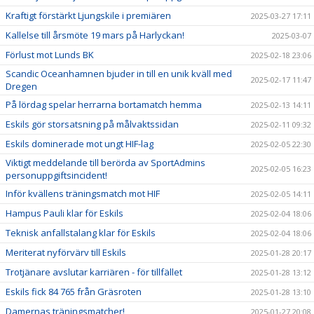
Kraftigt förstärkt Ljungskile i premiären
2025-03-27 17:11
Kallelse till årsmöte 19 mars på Harlyckan!
2025-03-07
Förlust mot Lunds BK
2025-02-18 23:06
Scandic Oceanhamnen bjuder in till en unik kväll med
2025-02-17 11:47
Dregen
På lördag spelar herrarna bortamatch hemma
2025-02-13 14:11
Eskils gör storsatsning på målvaktssidan
2025-02-11 09:32
Eskils dominerade mot ungt HIF-lag
2025-02-05 22:30
Viktigt meddelande till berörda av SportAdmins
2025-02-05 16:23
personuppgiftsincident!
Inför kvällens träningsmatch mot HIF
2025-02-05 14:11
Hampus Pauli klar för Eskils
2025-02-04 18:06
Teknisk anfallstalang klar för Eskils
2025-02-04 18:06
Meriterat nyförvärv till Eskils
2025-01-28 20:17
Trotjänare avslutar karriären - för tillfället
2025-01-28 13:12
Eskils fick 84 765 från Gräsroten
2025-01-28 13:10
Damernas träningsmatcher!
2025-01-27 20:08