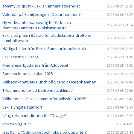
Tommy Billquist – Eskils vänners stipendiat
2025-08-21 08:32
Volontär på Familjedagen i Oceanhamnen?
2025-08-08 06:27
Ny verksamhetsansvarig för flick- och
2025-07-17 21:54
damverksamheten i Eskilsminne IF!
Eskils på plats i Båstad för att diskutera idrottens
2025-07-13 16:25
samhällsnytta
Härliga bilder från Eskils Sommarfotbollsskola
2025-06-24 20:59
Eskilsminne IF i sorg
2025-06-19 11:35
Medlemserbjudande från Addvoice!
2025-05-28 16:02
Sommarfotbollsskolan 2025
2025-05-25 10:50
Välbesökt nätverkslunch på Scandic Oceanhamnen
2025-05-16 18:05
Tillsammans för ett bättre matchklimat!
2025-05-08 22:06
Välkomna till Eskils sommarfotbollsskola 2025!
2025-05-05 09:48
Eskils yngsta stjärnor!
2025-04-09 13:54
Lång rehab medicinen för "Dragge"
2025-04-03 15:59
Inskrivning 2025
2025-03-31
Izet Kaljic: "Ödmjukhet och fokus på uppgiften"
2025-03-29 09:44