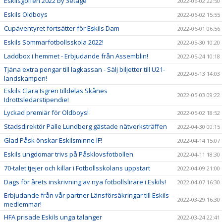
Eskilsgolfen 2022 by 3etage
2022-06-02 22:50
Eskils Oldboys
2022-06-02 15:55
Cupäventyret fortsätter för Eskils Dam
2022-06-01 06:56
Eskils Sommarfotbollsskola 2022!
2022-05-30 10:20
Laddbox i hemmet - Erbjudande från Assemblin!
2022-05-24 10:18
Tjäna extra pengar till lagkassan - Sälj biljetter till U21-
2022-05-13 14:03
landskampen!
Eskils Clara Isgren tilldelas Skånes
2022-05-03 09:22
Idrottsledarstipendie!
Lyckad premiär för Oldboys!
2022-05-02 18:52
Stadsdirektör Palle Lundberg gästade nätverksträffen
2022-04-30 00:15
Glad Påsk önskar Eskilsminne IF!
2022-04-14 15:07
Eskils ungdomar trivs på Påsklovsfotbollen
2022-04-11 18:30
70-talet tjejer och killar i Fotbollsskolans uppstart
2022-04-09 21:00
Dags för årets inskrivning av nya fotbollslirare i Eskils!
2022-04-07 16:30
Erbjudande från vår partner Länsförsäkringar till Eskils
2022-03-29 16:30
medlemmar!
HFA prisade Eskils unga talanger
2022-03-24 22:41