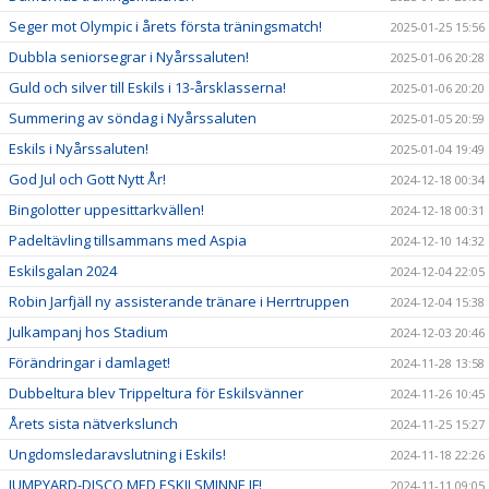
Seger mot Olympic i årets första träningsmatch!
2025-01-25 15:56
Dubbla seniorsegrar i Nyårssaluten!
2025-01-06 20:28
Guld och silver till Eskils i 13-årsklasserna!
2025-01-06 20:20
Summering av söndag i Nyårssaluten
2025-01-05 20:59
Eskils i Nyårssaluten!
2025-01-04 19:49
God Jul och Gott Nytt År!
2024-12-18 00:34
Bingolotter uppesittarkvällen!
2024-12-18 00:31
Padeltävling tillsammans med Aspia
2024-12-10 14:32
Eskilsgalan 2024
2024-12-04 22:05
Robin Jarfjäll ny assisterande tränare i Herrtruppen
2024-12-04 15:38
Julkampanj hos Stadium
2024-12-03 20:46
Förändringar i damlaget!
2024-11-28 13:58
Dubbeltura blev Trippeltura för Eskilsvänner
2024-11-26 10:45
Årets sista nätverkslunch
2024-11-25 15:27
Ungdomsledaravslutning i Eskils!
2024-11-18 22:26
JUMPYARD-DISCO MED ESKILSMINNE IF!
2024-11-11 09:05