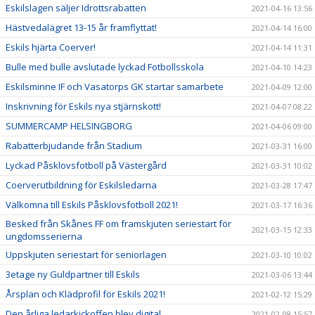
Eskilslagen säljer Idrottsrabatten
2021-04-16 13:56
Hästvedalägret 13-15 år framflyttat!
2021-04-14 16:00
Eskils hjärta Coerver!
2021-04-14 11:31
Bulle med bulle avslutade lyckad Fotbollsskola
2021-04-10 14:23
Eskilsminne IF och Vasatorps GK startar samarbete
2021-04-09 12:00
Inskrivning för Eskils nya stjärnskott!
2021-04-07 08:22
SUMMERCAMP HELSINGBORG
2021-04-06 09:00
Rabatterbjudande från Stadium
2021-03-31 16:00
Lyckad Påsklovsfotboll på Västergård
2021-03-31 10:02
Coerverutbildning för Eskilsledarna
2021-03-28 17:47
Välkomna till Eskils Påsklovsfotboll 2021!
2021-03-17 16:36
Besked från Skånes FF om framskjuten seriestart för
2021-03-15 12:33
ungdomsserierna
Uppskjuten seriestart för seniorlagen
2021-03-10 10:02
3etage ny Guldpartner till Eskils
2021-03-06 13:44
Årsplan och Klädprofil för Eskils 2021!
2021-02-12 15:29
Den årliga ledarkickoffen blev digital
2021-02-08 15:57