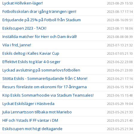
Lyckat Höllviken-läger!
2023-08-29 15:53
Fotbollsskolan drar igång träningen igen!
2023-08-17 17:14
Erbjudande på 25% på Fotboll från Stadium
2023-08-16 09:51
Eskilscupen 2023 - TACK!
2023-08-11 18:06
Inställda matcher för Herr och Dam ikväll!
2023-08-08 08:39
Vila i frid, Janne!
2023-07-13 21:32
Eskils deltog i Kalles Kaviar Cup
2023-07-05 21:10
Effektivt Eskils tog klar 4-0-seger
2023-06-22 23:08
Lyckad avslutning på sommarlovsfotbollen
2023-06-21 23:00
Stötta Eskils - Sommarerbjudande från C More!
2023-06-21 17:16
Resurs föreläste om ekonomi för 17-åringarna
2023-06-15 19:34
Köp Eskils Sommarhoodie via Stadium Teamsales!
2023-06-15 15:48
Lyckat Eskilsläger i Hästveda
2023-05-29 19:04
Julia Lennartsson tillbaka mot Mariebo
2023-05-26 21:33
HIF och Ystads IF FF väntar i DM
2023-05-25 21:40
Eskilscupen mot högt deltagande
2023-05-25 21:34