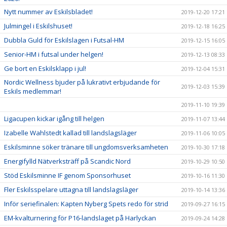
Nytt nummer av Eskilsbladet!
2019-12-20 17:21
Julmingel i Eskilshuset!
2019-12-18 16:25
Dubbla Guld för Eskilslagen i Futsal-HM
2019-12-15 16:05
Senior-HM i futsal under helgen!
2019-12-13 08:33
Ge bort en Eskilsklapp i jul!
2019-12-04 15:31
Nordic Wellness bjuder på lukrativt erbjudande för
2019-12-03 15:39
Eskils medlemmar!
2019-11-10 19:39
Ligacupen kickar igång till helgen
2019-11-07 13:44
Izabelle Wahlstedt kallad till landslagsläger
2019-11-06 10:05
Eskilsminne söker tränare till ungdomsverksamheten
2019-10-30 17:18
Energifylld Nätverksträff på Scandic Nord
2019-10-29 10:50
Stöd Eskilsminne IF genom Sponsorhuset
2019-10-16 11:30
Fler Eskilsspelare uttagna till landslagsläger
2019-10-14 13:36
Inför seriefinalen: Kapten Nyberg Spets redo för strid
2019-09-27 16:15
EM-kvalturnering för P16-landslaget på Harlyckan
2019-09-24 14:28