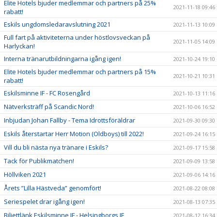
Elite Hotels bjuder medlemmar och partners på 25%
2021-11-18 09:46
rabatt!
Eskils ungdomsledaravslutning 2021
2021-11-13 10:09
Full fart på aktiviteterna under höstlovsveckan på
2021-11-05 14:09
Harlyckan!
Interna tränarutbildningarna igång igen!
2021-10-24 19:10
Elite Hotels bjuder medlemmar och partners på 15%
2021-10-21 10:31
rabatt!
Eskilsminne IF - FC Rosengård
2021-10-13 11:16
Nätverksträff på Scandic Nord!
2021-10-06 16:52
Inbjudan Johan Fallby - Tema Idrottsföräldrar
2021-09-30 09:30
Eskils återstartar Herr Motion (Oldboys) till 2022!
2021-09-24 16:15
Vill du bli nästa nya tränare i Eskils?
2021-09-17 15:58
Tack för Publikmatchen!
2021-09-09 13:58
Höllviken 2021
2021-09-06 14:16
Årets ”Lilla Hästveda” genomfört!
2021-08-22 08:08
Seriespelet drar igång igen!
2021-08-13 07:35
Biljettlänk Eskilsminne IF - Helsingborgs IF
2021-08-12 16:34