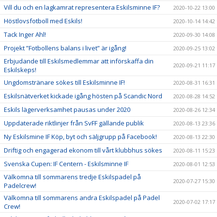
Vill du och en lagkamrat representera Eskilsminne IF?
2020-10-22 13:00
Höstlovsfotboll med Eskils!
2020-10-14 14:42
Tack Inger Ahl!
2020-09-30 14:08
Projekt ”Fotbollens balans i livet” är igång!
2020-09-25 13:02
Erbjudande till Eskilsmedlemmar att införskaffa din
2020-09-21 11:17
Eskilskeps!
Ungdomstränare sökes till Eskilsminne IF!
2020-08-31 16:31
Eskilsnätverket kickade igång hösten på Scandic Nord
2020-08-28 14:52
Eskils lägerverksamhet pausas under 2020
2020-08-26 12:34
Uppdaterade riktlinjer från SvFF gällande publik
2020-08-13 23:36
Ny Eskilsmine IF Köp, byt och säljgrupp på Facebook!
2020-08-13 22:30
Driftig och engagerad ekonom till vårt klubbhus sökes
2020-08-11 15:23
Svenska Cupen: IF Centern - Eskilsminne IF
2020-08-01 12:53
Välkomna till sommarens tredje Eskilspadel på
2020-07-27 15:30
Padelcrew!
Välkomna till sommarens andra Eskilspadel på Padel
2020-07-02 17:17
Crew!