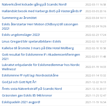
Nätverksåret kickade igång på Scandic Nord!
2022-03-11 16:58
Halländskt besök med Varbergs BoIS på Västergårds IP
2022-03-05 20:16
Summering av årsmötet
2022-03-04 14:11
Eskils återstartar Herr Motion (Oldboys) till säsongen
2022-02-24 16:26
2022!
Eskils ungdomsläger 2022!
2022-02-23 17:24
Linus Gregard blir spelarutbildare i Eskils
2022-02-10 13:27
Kallelse till årsmöte 3 mars på Elite Hotel Mollberg
2022-02-10 10:58
Gott resultat för Eskilsminne IF i Akademicertifieringen
2022-02-01 11:48
2021
Lukrativt erbjudande för Eskilsmedlemmar hos Nordic
2022-01-19 14:33
Wellness!
Eskilsminne FF nytt lag i Nordvästskåne
2022-01-14 13:32
God Jul och Gott Nytt År!
2021-12-22 16:13
Årets sista Nätverksträff på Scandic Nord
2021-12-10 20:37
Gräsroten gav Eskils 85 946 kronor
2021-11-25 12:47
Eskilspadeln 2021 avgjord!
2021-11-19 16:54