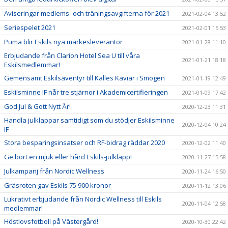
Aviseringar medlems- och träningsavgifterna för 2021
2021-02-04 13:52
Seriespelet 2021
2021-02-01 15:53
Puma blir Eskils nya märkesleverantör
2021-01-28 11:10
Erbjudande från Clarion Hotel Sea U till våra
2021-01-21 18:18
Eskilsmedlemmar!
Gemensamt Eskilsäventyr till Kalles Kaviar i Smögen
2021-01-19 12:49
Eskilsminne IF når tre stjärnor i Akademicertifieringen
2021-01-09 17:42
God Jul & Gott Nytt År!
2020-12-23 11:31
Handla julklappar samtidigt som du stödjer Eskilsminne
2020-12-04 10:24
IF
Stora besparingsinsatser och RF-bidrag räddar 2020
2020-12-02 11:40
Ge bort en mjuk eller hård Eskils-julklapp!
2020-11-27 15:58
Julkampanj från Nordic Wellness
2020-11-24 16:50
Gräsroten gav Eskils 75 900 kronor
2020-11-12 13:06
Lukrativt erbjudande från Nordic Wellness till Eskils
2020-11-04 12:58
medlemmar!
Höstlovsfotboll på Västergård!
2020-10-30 22:42