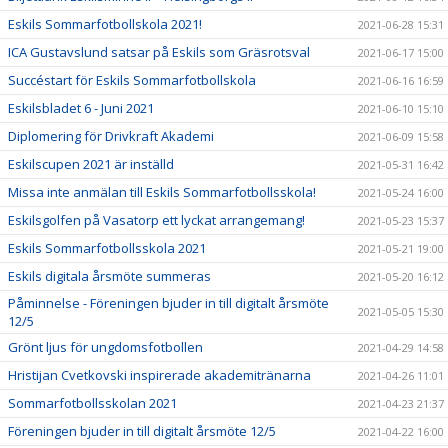
Eskils Sommarfotbollskola 2021!
2021-06-28 15:31
ICA Gustavslund satsar på Eskils som Gräsrotsval
2021-06-17 15:00
Succéstart för Eskils Sommarfotbollskola
2021-06-16 16:59
Eskilsbladet 6 - Juni 2021
2021-06-10 15:10
Diplomering för Drivkraft Akademi
2021-06-09 15:58
Eskilscupen 2021 är inställd
2021-05-31 16:42
Missa inte anmälan till Eskils Sommarfotbollsskola!
2021-05-24 16:00
Eskilsgolfen på Vasatorp ett lyckat arrangemang!
2021-05-23 15:37
Eskils Sommarfotbollsskola 2021
2021-05-21 19:00
Eskils digitala årsmöte summeras
2021-05-20 16:12
Påminnelse - Föreningen bjuder in till digitalt årsmöte
2021-05-05 15:30
12/5
Grönt ljus för ungdomsfotbollen
2021-04-29 14:58
Hristijan Cvetkovski inspirerade akademitränarna
2021-04-26 11:01
Sommarfotbollsskolan 2021
2021-04-23 21:37
Föreningen bjuder in till digitalt årsmöte 12/5
2021-04-22 16:00