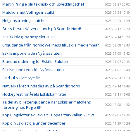
Martin Pringle blir teknisk- och utvecklingschef
2023-02-27 20:02
Matchen mot Vellinge inställd
2023-02-25 17:19
Helgens träningsmatcher
2023-02-23 11:24
Årets första Nätverkslunch på Scandic Nord!
2023-02-17 17:20
63 Eskilslag i seriespelet 2023!
2023-02-14 13:29
Erbjudande från Nordic Wellness till Eskils medlemmar
2023-02-08 12:43
Eskils imponerade i Nyårssaluten
2023-01-08 19:42
Blandad utdelning för Eskils i Saluten
2023-01-07 20:13
Eskilsminne redo för Nyårssaluten
2023-01-05 15:40
God Jul & Gott Nytt År!
2022-12-23 11:53
Nätverksåret rundades av på Scandic Nord!
2022-12-14 16:48
Hockeyfest för Årets Eskilskamrater
2022-12-11 15:05
Ta del av biljetterbjudande när Eskils är matchens
2022-12-08 14:22
förening hos Rögle BK
Köp Bingolotter av Eskils till uppesittarkvällen 23/12!
2022-12-07 14:15
Köp din Eskilströja under december!
2022-11-29 10:24