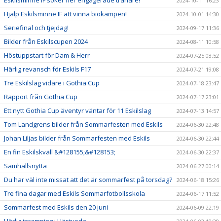
Eskilsminne IF söker fler engagerade tränare!
2024-10-11 16:23
Hjälp Eskilsminne IF att vinna biokampen!
2024-10-01 14:30
Seriefinal och tjejdag!
2024-09-17 11:36
Bilder från Eskilscupen 2024
2024-08-11 10:58
Höstuppstart för Dam & Herr
2024-07-25 08:52
Härlig revansch för Eskils F17
2024-07-21 19:08
Tre Eskilslag vidare i Gothia Cup
2024-07-18 23:47
Rapport från Gothia Cup
2024-07-17 23:01
Ett nytt Gothia Cup äventyr väntar för 11 Eskilslag
2024-07-13 14:57
Tom Landgrens bilder från Sommarfesten med Eskils
2024-06-30 22:48
Johan Liljas bilder från Sommarfesten med Eskils
2024-06-30 22:44
En fin Eskilskväll &#128155;&#128153;
2024-06-30 22:37
Samhällsnytta
2024-06-27 00:14
Du har väl inte missat att det är sommarfest på torsdag?
2024-06-18 15:26
Tre fina dagar med Eskils Sommarfotbollsskola
2024-06-17 11:52
Sommarfest med Eskils den 20 juni
2024-06-09 22:19