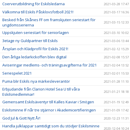
Coerverutbildning för Eskilsledarna
2021-03-28 17:47
Välkomna till Eskils Påsklovsfotboll 2021!
2021-03-17 16:36
Besked från Skånes FF om framskjuten seriestart för
2021-03-15 12:33
ungdomsserierna
Uppskjuten seriestart för seniorlagen
2021-03-10 10:02
3etage ny Guldpartner till Eskils
2021-03-06 13:44
Årsplan och Klädprofil för Eskils 2021!
2021-02-12 15:29
Den årliga ledarkickoffen blev digital
2021-02-08 15:57
Aviseringar medlems- och träningsavgifterna för 2021
2021-02-04 13:52
Seriespelet 2021
2021-02-01 15:53
Puma blir Eskils nya märkesleverantör
2021-01-28 11:10
Erbjudande från Clarion Hotel Sea U till våra
2021-01-21 18:18
Eskilsmedlemmar!
Gemensamt Eskilsäventyr till Kalles Kaviar i Smögen
2021-01-19 12:49
Eskilsminne IF når tre stjärnor i Akademicertifieringen
2021-01-09 17:42
God Jul & Gott Nytt År!
2020-12-23 11:31
Handla julklappar samtidigt som du stödjer Eskilsminne
2020-12-04 10:24