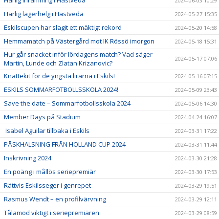
Härlig inramning i Hästveda
2024-06-03 10:29
Härlig lägerhelg i Hästveda
2024-05-27 15:35
Eskilscupen har slagit ett mäktigt rekord
2024-05-20 14:58
Hemmamatch på Västergård mot IK Rössö imorgon
2024-05-18 15:31
Hur går snacket inför lördagens match? Vad säger
2024-05-17 07:06
Martin, Lunde och Zlatan Krizanovic?
Knattekit för de yngsta lirarna i Eskils!
2024-05-16 07:15
ESKILS SOMMARFOTBOLLSSKOLA 2024!
2024-05-09 23:43
Save the date – Sommarfotbollsskola 2024
2024-05-06 14:30
Member Days på Stadium
2024-04-24 16:07
Isabel Aguilar tillbaka i Eskils
2024-03-31 17:22
PÅSKHÄLSNING FRÅN HOLLAND CUP 2024
2024-03-31 11:44
Inskrivning 2024
2024-03-30 21:28
En poäng i mållös seriepremiär
2024-03-30 17:53
Rättvis Eskilsseger i genrepet
2024-03-29 19:51
Rasmus Wendt – en profilvärvning
2024-03-29 12:11
Tålamod viktigt i seriepremiären
2024-03-29 08:59