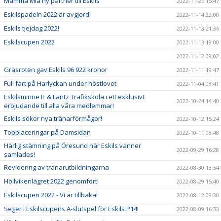
Mamma Mia ny partner till Eskils
2022-11-25 15:47
Eskilspadeln 2022 är avgjord!
2022-11-14 22:00
Eskils tjejdag 2022!
2022-11-13 21:36
Eskilscupen 2022
2022-11-13 19:00
2022-11-12 09:02
Gräsroten gav Eskils 96 922 kronor
2022-11-11 19:47
Full fart på Harlyckan under höstlovet
2022-11-04 08:41
Eskilsminne IF & Lantz Trafikskola i ett exklusivt
2022-10-24 14:40
erbjudande till alla våra medlemmar!
Eskils söker nya tränarförmågor!
2022-10-12 15:24
Topplaceringar på Damsidan
2022-10-11 08:48
Härlig stämning på Öresund när Eskils vänner
2022-09-29 16:28
samlades!
Revidering av tränarutbildningarna
2022-08-30 13:54
Höllvikenlägret 2022 genomfört!
2022-08-29 15:40
Eskilscupen 2022 - Vi är tillbaka!
2022-08-12 09:30
Seger i Eskilscupens A-slutspel för Eskils P14!
2022-08-09 16:33