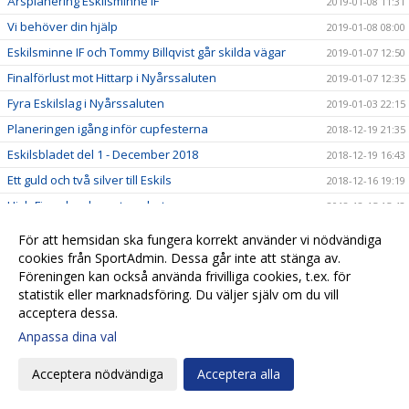
Årsplanering Eskilsminne IF
2019-01-08 11:31
Vi behöver din hjälp
2019-01-08 08:00
Eskilsminne IF och Tommy Billqvist går skilda vägar
2019-01-07 12:50
Finalförlust mot Hittarp i Nyårssaluten
2019-01-07 12:35
Fyra Eskilslag i Nyårssaluten
2019-01-03 22:15
Planeringen igång inför cupfesterna
2018-12-19 21:35
Eskilsbladet del 1 - December 2018
2018-12-19 16:43
Ett guld och två silver till Eskils
2018-12-16 19:19
High Five ska skapa trygghet
2018-12-15 15:42
Tre Eskilslag i Senior-HM
2018-12-14 15:32
För att hemsidan ska fungera korrekt använder vi nödvändiga
130 lag redan anmälda till Eskilscupen!
cookies från SportAdmin. Dessa går inte att stänga av.
2018-12-13 11:01
Föreningen kan också använda frivilliga cookies, t.ex. för
I Eskilshuset finns häftiga julklappsförslag
2018-12-11 16:29
statistik eller marknadsföring. Du väljer själv om du vill
Svenska Kakels VD hyllar ordet ”Tillsammans"
2018-12-11 15:01
acceptera dessa.
LA Travel ny samarbetspartner
2018-12-10 15:02
Anpassa dina val
I Eskilshuset finns häftiga julklappsförslag
2018-12-07 14:24
Acceptera nödvändiga
Acceptera alla
Cargorange ser fram emot fortsatt samarbete
2018-11-29 14:26