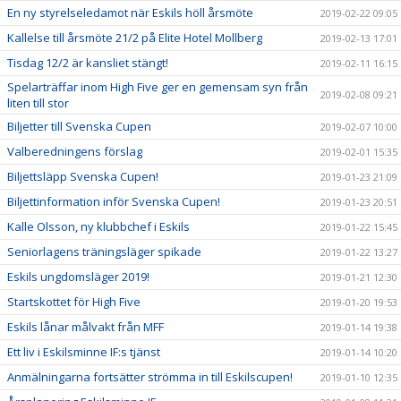
En ny styrelseledamot när Eskils höll årsmöte
2019-02-22 09:05
Kallelse till årsmöte 21/2 på Elite Hotel Mollberg
2019-02-13 17:01
Tisdag 12/2 är kansliet stängt!
2019-02-11 16:15
Spelarträffar inom High Five ger en gemensam syn från
2019-02-08 09:21
liten till stor
Biljetter till Svenska Cupen
2019-02-07 10:00
Valberedningens förslag
2019-02-01 15:35
Biljettsläpp Svenska Cupen!
2019-01-23 21:09
Biljettinformation inför Svenska Cupen!
2019-01-23 20:51
Kalle Olsson, ny klubbchef i Eskils
2019-01-22 15:45
Seniorlagens träningsläger spikade
2019-01-22 13:27
Eskils ungdomsläger 2019!
2019-01-21 12:30
Startskottet för High Five
2019-01-20 19:53
Eskils lånar målvakt från MFF
2019-01-14 19:38
Ett liv i Eskilsminne IF:s tjänst
2019-01-14 10:20
Anmälningarna fortsätter strömma in till Eskilscupen!
2019-01-10 12:35