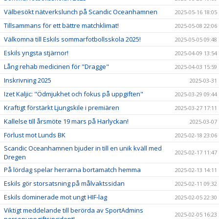
Välbesökt nätverkslunch på Scandic Oceanhamnen
2025-05-16 18:05
Tillsammans för ett bättre matchklimat!
2025-05-08 22:06
Välkomna till Eskils sommarfotbollsskola 2025!
2025-05-05 09:48
Eskils yngsta stjärnor!
2025-04-09 13:54
Lång rehab medicinen för "Dragge"
2025-04-03 15:59
Inskrivning 2025
2025-03-31
Izet Kaljic: "Ödmjukhet och fokus på uppgiften"
2025-03-29 09:44
Kraftigt förstärkt Ljungskile i premiären
2025-03-27 17:11
Kallelse till årsmöte 19 mars på Harlyckan!
2025-03-07
Förlust mot Lunds BK
2025-02-18 23:06
Scandic Oceanhamnen bjuder in till en unik kväll med
2025-02-17 11:47
Dregen
På lördag spelar herrarna bortamatch hemma
2025-02-13 14:11
Eskils gör storsatsning på målvaktssidan
2025-02-11 09:32
Eskils dominerade mot ungt HIF-lag
2025-02-05 22:30
Viktigt meddelande till berörda av SportAdmins
2025-02-05 16:23