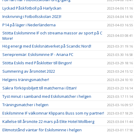
Lyckad Påskfotboll på Harlyckan
2023-04-06 11:16
Inskrivning i Fotbollsskolan 2023!
2023-04-04 14:10
P14 på läger i Nederländerna
2023-04-03 16:55
Stötta Eskilsminne IF och streama massor av sport på C
2023-04-03 08:41
More!
Hög energi med Eskilsnätverket på Scandic Nord!
2023-03-31 19:16
Seriepremiär: Eskilsminne IF - Ariana FC
2023-03-30 16:58
Stötta Eskils med Påsklotter till Bingon!
2023-03-29 18:16
Summering av årsmötet 2022
2023-03-24 15:12
Helgens träningsmatcher!
2023-03-24 10:10
Säkra förköpsbiljett till matcherna i Ettan!
2023-03-23 16:14
Tyst minut i samband med Eskilsmatcher i helgen
2023-03-17 11:14
Träningsmatcher i helgen
2023-03-16 09:57
Eskilsminne IF välkomnar Klippans Buss som ny partner!
2023-03-07 18:29
Kallelse till årsmöte 22 mars på Elite Hotel Mollberg
2023-03-04 11:44
Elitmotstånd väntar för Eskilsminne i helgen
2023-03-01 17:18