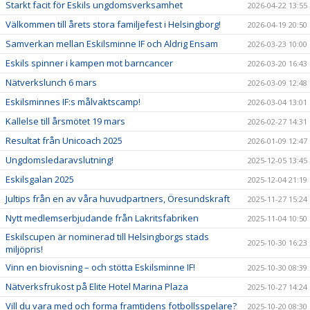
Starkt facit för Eskils ungdomsverksamhet
2026-04-22 13:55
Välkommen till årets stora familjefest i Helsingborg!
2026-04-19 20:50
Samverkan mellan Eskilsminne IF och Aldrig Ensam
2026-03-23 10:00
Eskils spinner i kampen mot barncancer
2026-03-20 16:43
Nätverkslunch 6 mars
2026-03-09 12:48
Eskilsminnes IF:s målvaktscamp!
2026-03-04 13:01
Kallelse till årsmötet 19 mars
2026-02-27 14:31
Resultat från Unicoach 2025
2026-01-09 12:47
Ungdomsledaravslutning!
2025-12-05 13:45
Eskilsgalan 2025
2025-12-04 21:19
Jultips från en av våra huvudpartners, Öresundskraft
2025-11-27 15:24
Nytt medlemserbjudande från Lakritsfabriken
2025-11-04 10:50
Eskilscupen är nominerad till Helsingborgs stads
2025-10-30 16:23
miljöpris!
Vinn en biovisning – och stötta Eskilsminne IF!
2025-10-30 08:39
Nätverksfrukost på Elite Hotel Marina Plaza
2025-10-27 14:24
Vill du vara med och forma framtidens fotbollsspelare?
2025-10-20 08:30