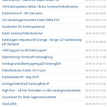
150 Eskilsspelare deltar i årets Sommarfotbollsskola
2019-06-10 22:39
Eskilsminne IF - IFK Värnamo
2019-06-06 18:00
U21-landslaget besökte Eskils F08 & P07
2019-06-06 15:14
Studenten för Eskilsspelarna!
2019-06-05 20:20
Eskils Sommarfotbollsskola!
2019-06-04 10:01
Eskilslagen inbjudna till Sverige - Norge U21-landskamp
2019-05-30 08:00
på Olympia!
+600 lag just nu till Eskilscupen!
2019-05-29 12:45
Diplomering i Drivkraft Helsingborg
2019-05-29 11:08
Värdegrundsåterkoppling på Västergård
2019-05-29 00:11
Fotbollsskola i Eskils 10-11 juni
2019-05-28 13:16
Eskilsbladet #3 - Maj 2019
2019-05-23 18:15
Lördagsfotboll på Västergårds IP
2019-05-10 23:38
High Five – så här fortsätter vi vårt värdegrundsarbete
2019-05-10 16:00
Succéstart för årets lägerverksamhet
2019-05-06 12:23
Glad påsk
2019-04-18 11:37