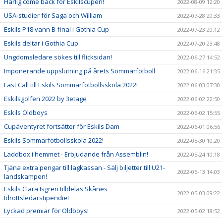
Härlig come back för Eskilscupen!
2022-08-09 12:20
USA-studier för Saga och William
2022-07-28 20:33
Eskils P18 vann B-final i Gothia Cup
2022-07-23 20:12
Eskils deltar i Gothia Cup
2022-07-20 23:48
Ungdomsledare sökes till flicksidan!
2022-06-27 14:52
Imponerande uppslutning på årets Sommarfotboll
2022-06-16 21:35
Last Call till Eskils Sommarfotbollsskola 2022!
2022-06-03 07:30
Eskilsgolfen 2022 by 3etage
2022-06-02 22:50
Eskils Oldboys
2022-06-02 15:55
Cupäventyret fortsätter för Eskils Dam
2022-06-01 06:56
Eskils Sommarfotbollsskola 2022!
2022-05-30 10:20
Laddbox i hemmet - Erbjudande från Assemblin!
2022-05-24 10:18
Tjäna extra pengar till lagkassan - Sälj biljetter till U21-
2022-05-13 14:03
landskampen!
Eskils Clara Isgren tilldelas Skånes
2022-05-03 09:22
Idrottsledarstipendie!
Lyckad premiär för Oldboys!
2022-05-02 18:52