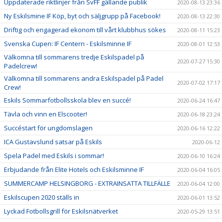
Uppdaterade riktlinjer från SvFF gällande publik
2020-08-13 23:36
Ny Eskilsmine IF Köp, byt och säljgrupp på Facebook!
2020-08-13 22:30
Driftig och engagerad ekonom till vårt klubbhus sökes
2020-08-11 15:23
Svenska Cupen: IF Centern - Eskilsminne IF
2020-08-01 12:53
Välkomna till sommarens tredje Eskilspadel på
2020-07-27 15:30
Padelcrew!
Välkomna till sommarens andra Eskilspadel på Padel
2020-07-02 17:17
Crew!
Eskils Sommarfotbollsskola blev en succé!
2020-06-24 16:47
Tävla och vinn en Elscooter!
2020-06-18 23:24
Succéstart för ungdomslagen
2020-06-16 12:22
ICA Gustavslund satsar på Eskils
2020-06-12
Spela Padel med Eskils i sommar!
2020-06-10 16:24
Erbjudande från Elite Hotels och Eskilsminne IF
2020-06-04 16:05
SUMMERCAMP HELSINGBORG - EXTRAINSATTA TILLFÄLLE
2020-06-04 12:00
Eskilscupen 2020 ställs in
2020-06-01 13:52
Lyckad Fotbollsgrill för Eskilsnätverket
2020-05-29 13:51