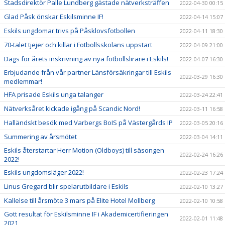
Stadsdirektör Palle Lundberg gästade nätverksträffen
2022-04-30 00:15
Glad Påsk önskar Eskilsminne IF!
2022-04-14 15:07
Eskils ungdomar trivs på Påsklovsfotbollen
2022-04-11 18:30
70-talet tjejer och killar i Fotbollsskolans uppstart
2022-04-09 21:00
Dags för årets inskrivning av nya fotbollslirare i Eskils!
2022-04-07 16:30
Erbjudande från vår partner Länsförsäkringar till Eskils
2022-03-29 16:30
medlemmar!
HFA prisade Eskils unga talanger
2022-03-24 22:41
Nätverksåret kickade igång på Scandic Nord!
2022-03-11 16:58
Halländskt besök med Varbergs BoIS på Västergårds IP
2022-03-05 20:16
Summering av årsmötet
2022-03-04 14:11
Eskils återstartar Herr Motion (Oldboys) till säsongen
2022-02-24 16:26
2022!
Eskils ungdomsläger 2022!
2022-02-23 17:24
Linus Gregard blir spelarutbildare i Eskils
2022-02-10 13:27
Kallelse till årsmöte 3 mars på Elite Hotel Mollberg
2022-02-10 10:58
Gott resultat för Eskilsminne IF i Akademicertifieringen
2022-02-01 11:48
2021