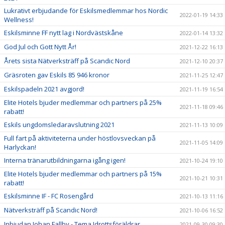
Lukrativt erbjudande för Eskilsmedlemmar hos Nordic
2022-01-19 14:33
Wellness!
Eskilsminne FF nytt lag i Nordvästskåne
2022-01-14 13:32
God Jul och Gott Nytt År!
2021-12-22 16:13
Årets sista Nätverksträff på Scandic Nord
2021-12-10 20:37
Gräsroten gav Eskils 85 946 kronor
2021-11-25 12:47
Eskilspadeln 2021 avgjord!
2021-11-19 16:54
Elite Hotels bjuder medlemmar och partners på 25%
2021-11-18 09:46
rabatt!
Eskils ungdomsledaravslutning 2021
2021-11-13 10:09
Full fart på aktiviteterna under höstlovsveckan på
2021-11-05 14:09
Harlyckan!
Interna tränarutbildningarna igång igen!
2021-10-24 19:10
Elite Hotels bjuder medlemmar och partners på 15%
2021-10-21 10:31
rabatt!
Eskilsminne IF - FC Rosengård
2021-10-13 11:16
Nätverksträff på Scandic Nord!
2021-10-06 16:52
Inbjudan Johan Fallby - Tema Idrottsföräldrar
2021-09-30 09:30