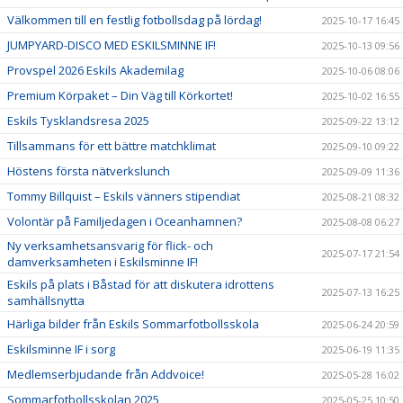
Välkommen till en festlig fotbollsdag på lördag!
2025-10-17 16:45
JUMPYARD-DISCO MED ESKILSMINNE IF!
2025-10-13 09:56
Provspel 2026 Eskils Akademilag
2025-10-06 08:06
Premium Körpaket – Din Väg till Körkortet!
2025-10-02 16:55
Eskils Tysklandsresa 2025
2025-09-22 13:12
Tillsammans för ett bättre matchklimat
2025-09-10 09:22
Höstens första nätverkslunch
2025-09-09 11:36
Tommy Billquist – Eskils vänners stipendiat
2025-08-21 08:32
Volontär på Familjedagen i Oceanhamnen?
2025-08-08 06:27
Ny verksamhetsansvarig för flick- och
2025-07-17 21:54
damverksamheten i Eskilsminne IF!
Eskils på plats i Båstad för att diskutera idrottens
2025-07-13 16:25
samhällsnytta
Härliga bilder från Eskils Sommarfotbollsskola
2025-06-24 20:59
Eskilsminne IF i sorg
2025-06-19 11:35
Medlemserbjudande från Addvoice!
2025-05-28 16:02
Sommarfotbollsskolan 2025
2025-05-25 10:50