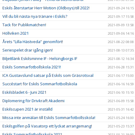
Eskils återstartar Herr Motion (Oldboys) till 2022!
2021-09-24 16:15
Vill du bli nästa nya tränare i Eskils?
2021-09-17 15:58
Tack för Publikmatchen!
2021-09-09 13:58
Höllviken 2021
2021-09-06 14:16
Årets ”Lilla Hästveda” genomfört!
2021-08-22 08:08
Seriespelet drar igång igen!
2021-08-13 07:35
Biljettlänk Eskilsminne IF - Helsingborgs IF
2021-08-12 16:34
Eskils Sommarfotbollskola 2021!
2021-06-28 15:31
ICA Gustavslund satsar på Eskils som Gräsrotsval
2021-06-17 15:00
Succéstart för Eskils Sommarfotbollskola
2021-06-16 16:59
Eskilsbladet 6 - Juni 2021
2021-06-10 15:10
Diplomering för Drivkraft Akademi
2021-06-09 15:58
Eskilscupen 2021 är inställd
2021-05-31 16:42
Missa inte anmälan till Eskils Sommarfotbollsskola!
2021-05-24 16:00
Eskilsgolfen på Vasatorp ett lyckat arrangemang!
2021-05-23 15:37
Eskils Sommarfotbollsskola 2021
2021-05-21 19:00