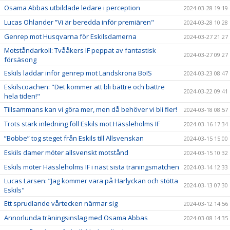
Osama Abbas utbildade ledare i perception
2024-03-28 19:19
Lucas Ohlander ”Vi är beredda inför premiären"
2024-03-28 10:28
Genrep mot Husqvarna för Eskilsdamerna
2024-03-27 21:27
Motståndarkoll: Tvååkers IF peppat av fantastisk
2024-03-27 09:27
försäsong
Eskils laddar inför genrep mot Landskrona BoIS
2024-03-23 08:47
Eskilscoachen: "Det kommer att bli bättre och bättre
2024-03-22 09:41
hela tiden!"
Tillsammans kan vi göra mer, men då behöver vi bli fler!
2024-03-18 08:57
Trots stark inledning föll Eskils mot Hässleholms IF
2024-03-16 17:34
”Bobbe” tog steget från Eskils till Allsvenskan
2024-03-15 15:00
Eskils damer möter allsvenskt motstånd
2024-03-15 10:32
Eskils möter Hässleholms IF i näst sista träningsmatchen
2024-03-14 12:33
Lucas Larsen: ”Jag kommer vara på Harlyckan och stötta
2024-03-13 07:30
Eskils"
Ett sprudlande vårtecken närmar sig
2024-03-12 14:56
Annorlunda träningsinslag med Osama Abbas
2024-03-08 14:35