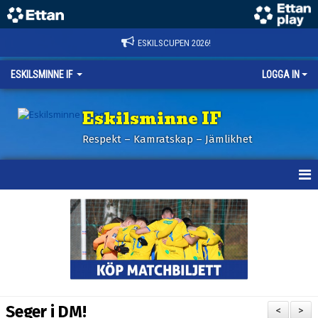
ESKILSCUPEN 2026!
ESKILSMINNE IF
LOGGA IN
Eskilsminne IF
Respekt – Kamratskap – Jämlikhet
HEM
NYHETER
BILDER ESKILSCUPEN
OM KLUBBEN
Seger i DM!
<
>