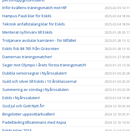
personuppgiftsincident!
Inför kvällens träningsmatch mot HIF
2025-02-05 14:11
Hampus Pauli klar för Eskils
2025-02-04 18:06
Teknisk anfallstalang klar för Eskils
2025-02-04 18:06
Meriterat nyförvärv till Eskils
2025-01-28 20:17
Trotjänare avslutar karriären - för tillfället
2025-01-28 13:12
Eskils fick 84 765 från Gräsroten
2025-01-28 13:10
Damernas träningsmatcher!
2025-01-27 20:08
Seger mot Olympic i årets första träningsmatch!
2025-01-25 15:56
Dubbla seniorsegrar i Nyårssaluten!
2025-01-06 20:28
Guld och silver till Eskils i 13-årsklasserna!
2025-01-06 20:20
Summering av söndag i Nyårssaluten
2025-01-05 20:59
Eskils i Nyårssaluten!
2025-01-04 19:49
God Jul och Gott Nytt År!
2024-12-18 00:34
Bingolotter uppesittarkvällen!
2024-12-18 00:31
Padeltävling tillsammans med Aspia
2024-12-10 14:32
Eskilsgalan 2024
2024-12-04 22:05