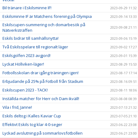
Bil tränare i Eskilsminne IF!
2023-09-29 11:32
Eskilsminne IF är Matchens förening på Olympia
2023-09-14 13:33
Eskilscupen-summering och domarbesök på
2023-09-08 21:11
Nätverksträffen
Eskils bidrar till samhällsnytta!
2023-09-06 15:19
Två Eskilsspelare till regionalt läger
2023-09-02 17:27
Eskilsgolfen 2023 avgjord!
2023-09-01 15:39
Lyckat Höllviken-läger!
2023-08-29 15:53
Fotbollsskolan drar igång träningen igen!
2023-08-17 17:14
Erbjudande på 25% på Fotboll från Stadium
2023-08-16 09:51
Eskilscupen 2023 - TACK!
2023-08-11 18:06
Inställda matcher för Herr och Dam ikväll!
2023-08-08 08:39
Vila i frid, Janne!
2023-07-13 21:32
Eskils deltog i Kalles Kaviar Cup
2023-07-05 21:10
Effektivt Eskils tog klar 4-0-seger
2023-06-22 23:08
Lyckad avslutning på sommarlovsfotbollen
2023-06-21 23:00