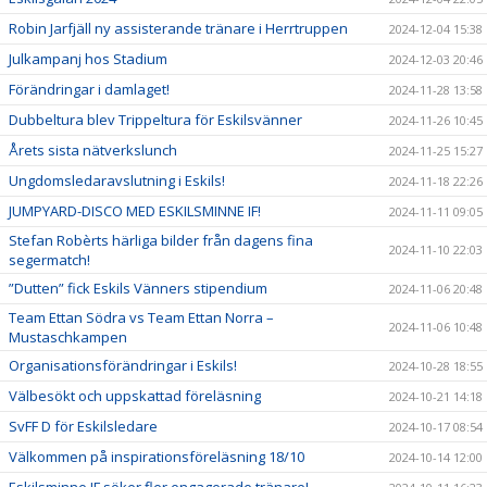
Robin Jarfjäll ny assisterande tränare i Herrtruppen
2024-12-04 15:38
Julkampanj hos Stadium
2024-12-03 20:46
Förändringar i damlaget!
2024-11-28 13:58
Dubbeltura blev Trippeltura för Eskilsvänner
2024-11-26 10:45
Årets sista nätverkslunch
2024-11-25 15:27
Ungdomsledaravslutning i Eskils!
2024-11-18 22:26
JUMPYARD-DISCO MED ESKILSMINNE IF!
2024-11-11 09:05
Stefan Robèrts härliga bilder från dagens fina
2024-11-10 22:03
segermatch!
”Dutten” fick Eskils Vänners stipendium
2024-11-06 20:48
Team Ettan Södra vs Team Ettan Norra –
2024-11-06 10:48
Mustaschkampen
Organisationsförändringar i Eskils!
2024-10-28 18:55
Välbesökt och uppskattad föreläsning
2024-10-21 14:18
SvFF D för Eskilsledare
2024-10-17 08:54
Välkommen på inspirationsföreläsning 18/10
2024-10-14 12:00