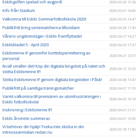
Eskilsgolfen spelad och avgjord!
2020-05-20 12:56
Info från Stadium
2020-05-07 14:00
Välkomna till Eskils Sommarfotbollskola 2020!
2020-05-05 14:47
Publikfritt kring seriematcherna tillsvidare
2020-04-28 17:30
Vårens ungdomsläger i Eskils framflyttade!
2020-04-27 14:27
Eskilsbladet 5 - April 2020
2020-04-23 17:37
Eskilsminne IF genomför korttidspermittering av
2020-04-21 12:07
personal
Ikväll smäller det! Köp din digitala bingolott på nätet och
2020-04-12 13:23
stötta Eskilsminne IF!
Stötta Eskilsminne IF genom digitala bingolotter i Påsk!
2020-04-08 15:47
Publikfritt på samtliga träningsmatcher
2020-04-07 17:10
Varmt välkomna till premiären av utomhusträningen i
2020-04-03 16:10
Eskils fotbollsskola!
Inskrivning i Eskilsminne IF!
2020-04-01 21:21
Eskils årsmöte summeras
2020-04-01 12:00
Vi behöver din hjälp! Tveka inte skicka in din
2020-03-18 11:00
intresseanmälan redan nu