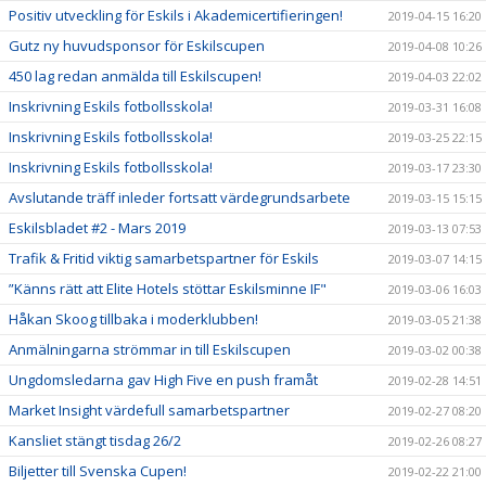
Positiv utveckling för Eskils i Akademicertifieringen!
2019-04-15 16:20
Gutz ny huvudsponsor för Eskilscupen
2019-04-08 10:26
450 lag redan anmälda till Eskilscupen!
2019-04-03 22:02
Inskrivning Eskils fotbollsskola!
2019-03-31 16:08
Inskrivning Eskils fotbollsskola!
2019-03-25 22:15
Inskrivning Eskils fotbollsskola!
2019-03-17 23:30
Avslutande träff inleder fortsatt värdegrundsarbete
2019-03-15 15:15
Eskilsbladet #2 - Mars 2019
2019-03-13 07:53
Trafik & Fritid viktig samarbetspartner för Eskils
2019-03-07 14:15
”Känns rätt att Elite Hotels stöttar Eskilsminne IF"
2019-03-06 16:03
Håkan Skoog tillbaka i moderklubben!
2019-03-05 21:38
Anmälningarna strömmar in till Eskilscupen
2019-03-02 00:38
Ungdomsledarna gav High Five en push framåt
2019-02-28 14:51
Market Insight värdefull samarbetspartner
2019-02-27 08:20
Kansliet stängt tisdag 26/2
2019-02-26 08:27
Biljetter till Svenska Cupen!
2019-02-22 21:00