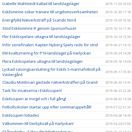
Izabelle Wahlstedt kallad till landslagsläger
2019-11-06 10:05
Eskilsminne söker tränare till ungdomsverksamheten
2019-10-30 17:18
Energifylld Nätverksträff på Scandic Nord
2019-10-29 10:50
Stöd Eskilsminne IF genom Sponsorhuset
2019-10-16 11:30
Fler Eskilsspelare uttagna till landslagsläger
2019-10-14 13:36
Inför seriefinalen: Kapten Nyberg Spets redo för strid
2019-09-27 16:15
EM-kvalturnering för P16-landslaget på Harlyckan
2019-09-24 14:28
Flera Eskilsspelare uttagna till landslagsläger
2019-09-18 15:04
Lyckad säsongsavslutning för Eskils 5-mannafotboll på
2019-09-17 10:45
Västergård
Claudiu Moldovan gästade nätverksträffen på Grand
2019-08-30 15:41
Tack för insatserna i Eskilscupen!
2019-08-23 22:28
Eskilscupen är invigd och i full gång!
2019-08-02 16:54
Fotbollsskolan startar upp efter sommaruppehåll!
2019-07-22 01:33
Eskilscupen lottades
2019-06-28 16:45
Välkommen till Derbykväll på Harlyckan!
2019-06-24 07:00
Skånederby - Säkra din biljett redan nu
2019-06-19 15:37