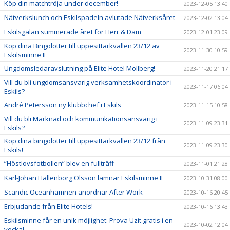
Köp din matchtröja under december!
2023-12-05 13:40
Nätverkslunch och Eskilspadeln avlutade Nätverksåret
2023-12-02 13:04
Eskilsgalan summerade året för Herr & Dam
2023-12-01 23:09
Köp dina Bingolotter till uppesittarkvällen 23/12 av
2023-11-30 10:59
Eskilsminne IF
Ungdomsledaravslutning på Elite Hotel Mollberg!
2023-11-20 21:17
Vill du bli ungdomsansvarig verksamhetskoordinator i
2023-11-17 06:04
Eskils?
André Petersson ny klubbchef i Eskils
2023-11-15 10:58
Vill du bli Marknad och kommunikationsansvarig i
2023-11-09 23:31
Eskils?
Köp dina bingolotter till uppesittarkvällen 23/12 från
2023-11-09 23:30
Eskils!
”Höstlovsfotbollen” blev en fullträff
2023-11-01 21:28
Karl-Johan Hallenborg Olsson lämnar Eskilsminne IF
2023-10-31 08:00
Scandic Oceanhamnen anordnar After Work
2023-10-16 20:45
Erbjudande från Elite Hotels!
2023-10-16 13:43
Eskilsminne får en unik möjlighet: Prova Uzit gratis i en
2023-10-02 12:04
vecka!