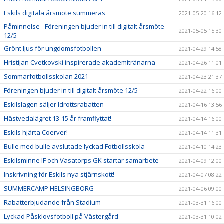
Eskils digitala årsmöte summeras
2021-05-20 16:12
Påminnelse - Föreningen bjuder in till digitalt årsmöte
2021-05-05 15:30
12/5
Grönt ljus för ungdomsfotbollen
2021-04-29 14:58
Hristijan Cvetkovski inspirerade akademitränarna
2021-04-26 11:01
Sommarfotbollsskolan 2021
2021-04-23 21:37
Föreningen bjuder in till digitalt årsmöte 12/5
2021-04-22 16:00
Eskilslagen säljer Idrottsrabatten
2021-04-16 13:56
Hästvedalägret 13-15 år framflyttat!
2021-04-14 16:00
Eskils hjärta Coerver!
2021-04-14 11:31
Bulle med bulle avslutade lyckad Fotbollsskola
2021-04-10 14:23
Eskilsminne IF och Vasatorps GK startar samarbete
2021-04-09 12:00
Inskrivning för Eskils nya stjärnskott!
2021-04-07 08:22
SUMMERCAMP HELSINGBORG
2021-04-06 09:00
Rabatterbjudande från Stadium
2021-03-31 16:00
Lyckad Påsklovsfotboll på Västergård
2021-03-31 10:02