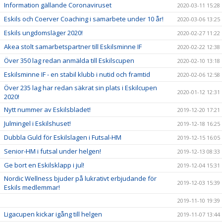
Information gällande Coronaviruset
2020-03-11 15:28
Eskils och Coerver Coaching i samarbete under 10 år!
2020-03-06 13:25
Eskils ungdomsläger 2020!
2020-02-27 11:22
Akea stolt samarbetspartner till Eskilsminne IF
2020-02-22 12:38
Över 350 lag redan anmälda till Eskilscupen
2020-02-10 13:18
Eskilsminne IF - en stabil klubb i nutid och framtid
2020-02-06 12:58
Över 235 lag har redan säkrat sin plats i Eskilcupen
2020-01-12 12:31
2020!
Nytt nummer av Eskilsbladet!
2019-12-20 17:21
Julmingel i Eskilshuset!
2019-12-18 16:25
Dubbla Guld för Eskilslagen i Futsal-HM
2019-12-15 16:05
Senior-HM i futsal under helgen!
2019-12-13 08:33
Ge bort en Eskilsklapp i jul!
2019-12-04 15:31
Nordic Wellness bjuder på lukrativt erbjudande för
2019-12-03 15:39
Eskils medlemmar!
2019-11-10 19:39
Ligacupen kickar igång till helgen
2019-11-07 13:44