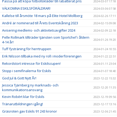
Passa på att köpa fotbollskläder till rabatterat pris
2024-03-07 17:18
VÄLKOMNA ESKILSFÖRÄLDRAR!
2024-03-06 07:58
Kallelse till årsmöte 18 mars på Elite Hotel Mollberg
2024-02-26 17:11
André är nominerad till Årets Eventskåning 2023
2024-02-15 09:08
Avisering medlems- och aktivitetsavgifter 2024
2024-02-09 22:18
Pelle Rollmark tillträder tjänsten som Sportchef i åldern
2024-01-26 19:20
4-14 år!
Tuff fysträning för herrtruppen
2024-01-24 10:55
Erik Nilsson tillbaka med ny roll i moderföreningen
2024-01-22 22:51
Rekordstort intresse för Eskilscupen!
2024-01-11 23:04
Stopp i semifinalerna för Eskils
2024-01-07 18:40
God Jul & Gott Nytt År!
2023-12-22 15:32
Jessica Tjärnberg ny marknads- och
2023-12-20 11:35
kommunikationsansvarig
Kevin Robért klar för Eskils
2023-12-19 09:56
Tränarutbildningen igång!
2023-12-17 13:16
Gräsroten gav Eskils 91 243 kronor
2023-12-06 21:45