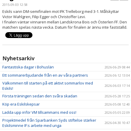
PARTNERS
2015-09-03 12:58
Eskils vann DM-semifinalen mot IFK Trelleborg med 3-1. Målskyttar
Victor Wahlgren, Filip Egger och Christoffer Levi.
KALENDER
I finalen väntar vinnaren mellan Landskrona Bois och Österlen FF. Den
matchen spelas nästa vecka. Datum för finalen är ännu inte fastställd.
LOKALBOKNING
DOKUMENT/FILER
MEDLEMSKAP
Nyhetsarkiv
Fantastiska dagar i Bohuslän
2026-06-29 08:44
ESKILS LOVFOTBOLL
Ett sommarerbjudande från en av våra partners
2026-06-12 13:04
BILJETTER
Välkommen till starten på ett aktivt sommarlov med
2026-06-03 17:14
Eskils!
MEDLEMSFÖRMÅNER
Första träningen sedan den svåra skadan
2026-05-28 17:25
Köp era Eskilskepsar
2026-05-08 12:40
Ladda upp inför VM tillsammans med oss!
2026-05-05 22:09
Projektmedel från Sparbanken Syds stiftelse stärker
2026-04-30 10:47
Eskilsminne IF:s arbete med unga