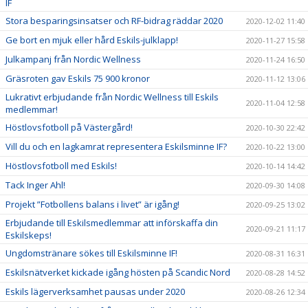
IF
Stora besparingsinsatser och RF-bidrag räddar 2020
2020-12-02 11:40
Ge bort en mjuk eller hård Eskils-julklapp!
2020-11-27 15:58
Julkampanj från Nordic Wellness
2020-11-24 16:50
Gräsroten gav Eskils 75 900 kronor
2020-11-12 13:06
Lukrativt erbjudande från Nordic Wellness till Eskils
2020-11-04 12:58
medlemmar!
Höstlovsfotboll på Västergård!
2020-10-30 22:42
Vill du och en lagkamrat representera Eskilsminne IF?
2020-10-22 13:00
Höstlovsfotboll med Eskils!
2020-10-14 14:42
Tack Inger Ahl!
2020-09-30 14:08
Projekt ”Fotbollens balans i livet” är igång!
2020-09-25 13:02
Erbjudande till Eskilsmedlemmar att införskaffa din
2020-09-21 11:17
Eskilskeps!
Ungdomstränare sökes till Eskilsminne IF!
2020-08-31 16:31
Eskilsnätverket kickade igång hösten på Scandic Nord
2020-08-28 14:52
Eskils lägerverksamhet pausas under 2020
2020-08-26 12:34