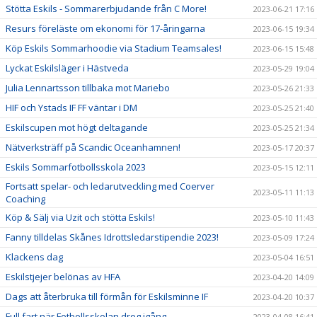
Stötta Eskils - Sommarerbjudande från C More!
2023-06-21 17:16
Resurs föreläste om ekonomi för 17-åringarna
2023-06-15 19:34
Köp Eskils Sommarhoodie via Stadium Teamsales!
2023-06-15 15:48
Lyckat Eskilsläger i Hästveda
2023-05-29 19:04
Julia Lennartsson tillbaka mot Mariebo
2023-05-26 21:33
HIF och Ystads IF FF väntar i DM
2023-05-25 21:40
Eskilscupen mot högt deltagande
2023-05-25 21:34
Nätverksträff på Scandic Oceanhamnen!
2023-05-17 20:37
Eskils Sommarfotbollsskola 2023
2023-05-15 12:11
Fortsatt spelar- och ledarutveckling med Coerver
2023-05-11 11:13
Coaching
Köp & Sälj via Uzit och stötta Eskils!
2023-05-10 11:43
Fanny tilldelas Skånes Idrottsledarstipendie 2023!
2023-05-09 17:24
Klackens dag
2023-05-04 16:51
Eskilstjejer belönas av HFA
2023-04-20 14:09
Dags att återbruka till förmån för Eskilsminne IF
2023-04-20 10:37
Full fart när Fotbollsskolan drog igång
2023-04-08 16:41