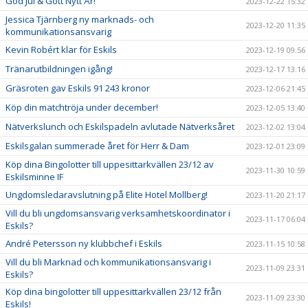
God Jul & Gott Nytt År!
2023-12-22 15:32
Jessica Tjärnberg ny marknads- och
2023-12-20 11:35
kommunikationsansvarig
Kevin Robért klar för Eskils
2023-12-19 09:56
Tränarutbildningen igång!
2023-12-17 13:16
Gräsroten gav Eskils 91 243 kronor
2023-12-06 21:45
Köp din matchtröja under december!
2023-12-05 13:40
Nätverkslunch och Eskilspadeln avlutade Nätverksåret
2023-12-02 13:04
Eskilsgalan summerade året för Herr & Dam
2023-12-01 23:09
Köp dina Bingolotter till uppesittarkvällen 23/12 av
2023-11-30 10:59
Eskilsminne IF
Ungdomsledaravslutning på Elite Hotel Mollberg!
2023-11-20 21:17
Vill du bli ungdomsansvarig verksamhetskoordinator i
2023-11-17 06:04
Eskils?
André Petersson ny klubbchef i Eskils
2023-11-15 10:58
Vill du bli Marknad och kommunikationsansvarig i
2023-11-09 23:31
Eskils?
Köp dina bingolotter till uppesittarkvällen 23/12 från
2023-11-09 23:30
Eskils!