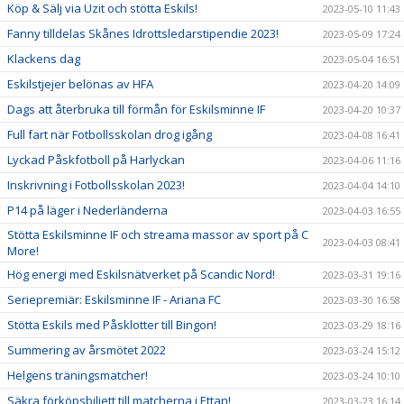
Köp & Sälj via Uzit och stötta Eskils!
2023-05-10 11:43
Fanny tilldelas Skånes Idrottsledarstipendie 2023!
2023-05-09 17:24
Klackens dag
2023-05-04 16:51
Eskilstjejer belönas av HFA
2023-04-20 14:09
Dags att återbruka till förmån för Eskilsminne IF
2023-04-20 10:37
Full fart när Fotbollsskolan drog igång
2023-04-08 16:41
Lyckad Påskfotboll på Harlyckan
2023-04-06 11:16
Inskrivning i Fotbollsskolan 2023!
2023-04-04 14:10
P14 på läger i Nederländerna
2023-04-03 16:55
Stötta Eskilsminne IF och streama massor av sport på C
2023-04-03 08:41
More!
Hög energi med Eskilsnätverket på Scandic Nord!
2023-03-31 19:16
Seriepremiär: Eskilsminne IF - Ariana FC
2023-03-30 16:58
Stötta Eskils med Påsklotter till Bingon!
2023-03-29 18:16
Summering av årsmötet 2022
2023-03-24 15:12
Helgens träningsmatcher!
2023-03-24 10:10
Säkra förköpsbiljett till matcherna i Ettan!
2023-03-23 16:14