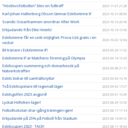
”Höstlovsfotbollen” blev en fullträff
2023-11-01 21:28
Karl-Johan Hallenborg Olsson lämnar Eskilsminne IF
2023-10-31 08:00
Scandic Oceanhamnen anordnar After Work
2023-10-16 20:45
Erbjudande från Elite Hotels!
2023-10-16 13:43
Eskilsminne får en unik möjlighet: Prova Uzit gratis i en
2023-10-02 12:04
vecka!
Bil tränare i Eskilsminne IF!
2023-09-29 11:32
Eskilsminne IF är Matchens förening på Olympia
2023-09-14 13:33
Eskilscupen-summering och domarbesök på
2023-09-08 21:11
Nätverksträffen
Eskils bidrar till samhällsnytta!
2023-09-06 15:19
Två Eskilsspelare till regionalt läger
2023-09-02 17:27
Eskilsgolfen 2023 avgjord!
2023-09-01 15:39
Lyckat Höllviken-läger!
2023-08-29 15:53
Fotbollsskolan drar igång träningen igen!
2023-08-17 17:14
Erbjudande på 25% på Fotboll från Stadium
2023-08-16 09:51
Eskilscupen 2023 - TACK!
2023-08-11 18:06