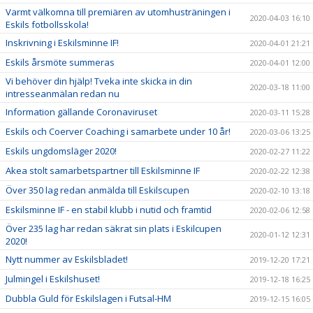
Varmt välkomna till premiären av utomhusträningen i
2020-04-03 16:10
Eskils fotbollsskola!
Inskrivning i Eskilsminne IF!
2020-04-01 21:21
Eskils årsmöte summeras
2020-04-01 12:00
Vi behöver din hjälp! Tveka inte skicka in din
2020-03-18 11:00
intresseanmälan redan nu
Information gällande Coronaviruset
2020-03-11 15:28
Eskils och Coerver Coaching i samarbete under 10 år!
2020-03-06 13:25
Eskils ungdomsläger 2020!
2020-02-27 11:22
Akea stolt samarbetspartner till Eskilsminne IF
2020-02-22 12:38
Över 350 lag redan anmälda till Eskilscupen
2020-02-10 13:18
Eskilsminne IF - en stabil klubb i nutid och framtid
2020-02-06 12:58
Över 235 lag har redan säkrat sin plats i Eskilcupen
2020-01-12 12:31
2020!
Nytt nummer av Eskilsbladet!
2019-12-20 17:21
Julmingel i Eskilshuset!
2019-12-18 16:25
Dubbla Guld för Eskilslagen i Futsal-HM
2019-12-15 16:05