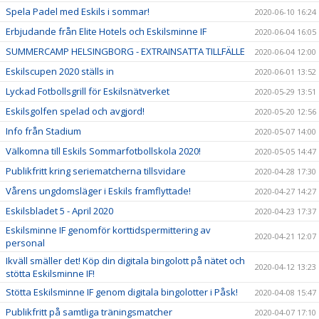
Spela Padel med Eskils i sommar!
2020-06-10 16:24
Erbjudande från Elite Hotels och Eskilsminne IF
2020-06-04 16:05
SUMMERCAMP HELSINGBORG - EXTRAINSATTA TILLFÄLLE
2020-06-04 12:00
Eskilscupen 2020 ställs in
2020-06-01 13:52
Lyckad Fotbollsgrill för Eskilsnätverket
2020-05-29 13:51
Eskilsgolfen spelad och avgjord!
2020-05-20 12:56
Info från Stadium
2020-05-07 14:00
Välkomna till Eskils Sommarfotbollskola 2020!
2020-05-05 14:47
Publikfritt kring seriematcherna tillsvidare
2020-04-28 17:30
Vårens ungdomsläger i Eskils framflyttade!
2020-04-27 14:27
Eskilsbladet 5 - April 2020
2020-04-23 17:37
Eskilsminne IF genomför korttidspermittering av
2020-04-21 12:07
personal
Ikväll smäller det! Köp din digitala bingolott på nätet och
2020-04-12 13:23
stötta Eskilsminne IF!
Stötta Eskilsminne IF genom digitala bingolotter i Påsk!
2020-04-08 15:47
Publikfritt på samtliga träningsmatcher
2020-04-07 17:10