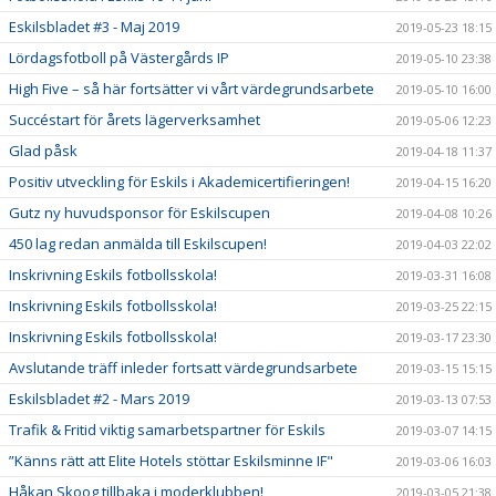
Eskilsbladet #3 - Maj 2019
2019-05-23 18:15
Lördagsfotboll på Västergårds IP
2019-05-10 23:38
High Five – så här fortsätter vi vårt värdegrundsarbete
2019-05-10 16:00
Succéstart för årets lägerverksamhet
2019-05-06 12:23
Glad påsk
2019-04-18 11:37
Positiv utveckling för Eskils i Akademicertifieringen!
2019-04-15 16:20
Gutz ny huvudsponsor för Eskilscupen
2019-04-08 10:26
450 lag redan anmälda till Eskilscupen!
2019-04-03 22:02
Inskrivning Eskils fotbollsskola!
2019-03-31 16:08
Inskrivning Eskils fotbollsskola!
2019-03-25 22:15
Inskrivning Eskils fotbollsskola!
2019-03-17 23:30
Avslutande träff inleder fortsatt värdegrundsarbete
2019-03-15 15:15
Eskilsbladet #2 - Mars 2019
2019-03-13 07:53
Trafik & Fritid viktig samarbetspartner för Eskils
2019-03-07 14:15
”Känns rätt att Elite Hotels stöttar Eskilsminne IF"
2019-03-06 16:03
Håkan Skoog tillbaka i moderklubben!
2019-03-05 21:38