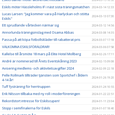
Eskils möter Hässleholms IF i näst sista träningsmatchen
2024-03-14 12:33
Lucas Larsen: ”Jag kommer vara på Harlyckan och stötta
2024-03-13 07:30
Eskils"
Ett sprudlande vårtecken närmar sig
2024-03-12 14:56
Annorlunda träningsinslag med Osama Abbas
2024-03-08 14:35
Passa på att köpa fotbollskläder till rabatterat pris
2024-03-07 17:18
VÄLKOMNA ESKILSFÖRÄLDRAR!
2024-03-06 07:58
Kallelse till årsmöte 18 mars på Elite Hotel Mollberg
2024-02-26 17:11
André är nominerad till Årets Eventskåning 2023
2024-02-15 09:08
Avisering medlems- och aktivitetsavgifter 2024
2024-02-09 22:18
Pelle Rollmark tillträder tjänsten som Sportchef i åldern
2024-01-26 19:20
4-14 år!
Tuff fysträning för herrtruppen
2024-01-24 10:55
Erik Nilsson tillbaka med ny roll i moderföreningen
2024-01-22 22:51
Rekordstort intresse för Eskilscupen!
2024-01-11 23:04
Stopp i semifinalerna för Eskils
2024-01-07 18:40