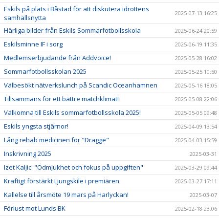
Eskils på plats i Båstad för att diskutera idrottens
2025-07-13 16:25
samhällsnytta
Härliga bilder från Eskils Sommarfotbollsskola
2025-06-24 20:59
Eskilsminne IF i sorg
2025-06-19 11:35
Medlemserbjudande från Addvoice!
2025-05-28 16:02
Sommarfotbollsskolan 2025
2025-05-25 10:50
Välbesökt nätverkslunch på Scandic Oceanhamnen
2025-05-16 18:05
Tillsammans för ett bättre matchklimat!
2025-05-08 22:06
Välkomna till Eskils sommarfotbollsskola 2025!
2025-05-05 09:48
Eskils yngsta stjärnor!
2025-04-09 13:54
Lång rehab medicinen för "Dragge"
2025-04-03 15:59
Inskrivning 2025
2025-03-31
Izet Kaljic: "Ödmjukhet och fokus på uppgiften"
2025-03-29 09:44
Kraftigt förstärkt Ljungskile i premiären
2025-03-27 17:11
Kallelse till årsmöte 19 mars på Harlyckan!
2025-03-07
Förlust mot Lunds BK
2025-02-18 23:06