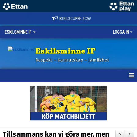
ESKILSCUPEN 2026!
ESKILSMINNE IF
LOGGA IN
Eskilsminne IF
Respekt – Kamratskap – Jämlikhet
HEM
NYHETER
BILDER ESKILSCUPEN
OM KLUBBEN
Tillsammans kan vi göra mer, men
<
>