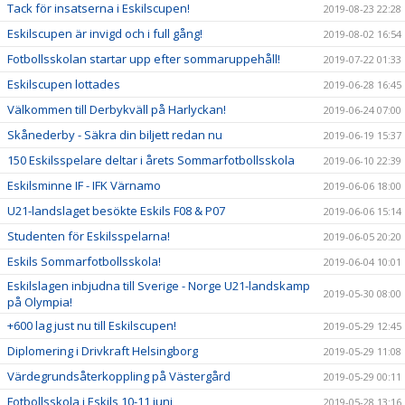
Tack för insatserna i Eskilscupen!
2019-08-23 22:28
Eskilscupen är invigd och i full gång!
2019-08-02 16:54
Fotbollsskolan startar upp efter sommaruppehåll!
2019-07-22 01:33
Eskilscupen lottades
2019-06-28 16:45
Välkommen till Derbykväll på Harlyckan!
2019-06-24 07:00
Skånederby - Säkra din biljett redan nu
2019-06-19 15:37
150 Eskilsspelare deltar i årets Sommarfotbollsskola
2019-06-10 22:39
Eskilsminne IF - IFK Värnamo
2019-06-06 18:00
U21-landslaget besökte Eskils F08 & P07
2019-06-06 15:14
Studenten för Eskilsspelarna!
2019-06-05 20:20
Eskils Sommarfotbollsskola!
2019-06-04 10:01
Eskilslagen inbjudna till Sverige - Norge U21-landskamp
2019-05-30 08:00
på Olympia!
+600 lag just nu till Eskilscupen!
2019-05-29 12:45
Diplomering i Drivkraft Helsingborg
2019-05-29 11:08
Värdegrundsåterkoppling på Västergård
2019-05-29 00:11
Fotbollsskola i Eskils 10-11 juni
2019-05-28 13:16