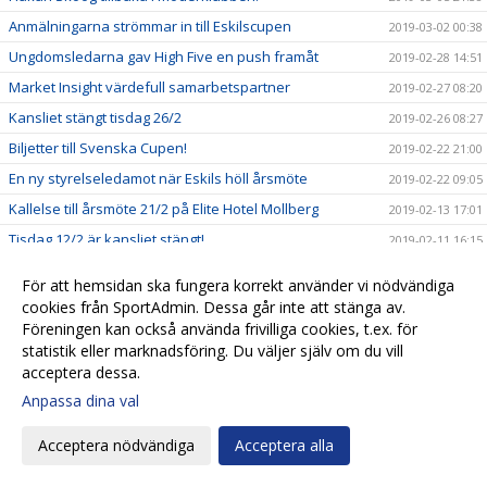
Anmälningarna strömmar in till Eskilscupen
2019-03-02 00:38
Ungdomsledarna gav High Five en push framåt
2019-02-28 14:51
Market Insight värdefull samarbetspartner
2019-02-27 08:20
Kansliet stängt tisdag 26/2
2019-02-26 08:27
Biljetter till Svenska Cupen!
2019-02-22 21:00
En ny styrelseledamot när Eskils höll årsmöte
2019-02-22 09:05
Kallelse till årsmöte 21/2 på Elite Hotel Mollberg
2019-02-13 17:01
Tisdag 12/2 är kansliet stängt!
2019-02-11 16:15
Spelarträffar inom High Five ger en gemensam syn från
2019-02-08 09:21
För att hemsidan ska fungera korrekt använder vi nödvändiga
liten till stor
cookies från SportAdmin. Dessa går inte att stänga av.
Biljetter till Svenska Cupen
2019-02-07 10:00
Föreningen kan också använda frivilliga cookies, t.ex. för
Valberedningens förslag
2019-02-01 15:35
statistik eller marknadsföring. Du väljer själv om du vill
acceptera dessa.
Biljettsläpp Svenska Cupen!
2019-01-23 21:09
Anpassa dina val
Biljettinformation inför Svenska Cupen!
2019-01-23 20:51
Kalle Olsson, ny klubbchef i Eskils
2019-01-22 15:45
Acceptera nödvändiga
Acceptera alla
Seniorlagens träningsläger spikade
2019-01-22 13:27