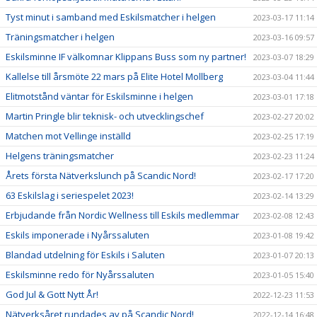
Tyst minut i samband med Eskilsmatcher i helgen
2023-03-17 11:14
Träningsmatcher i helgen
2023-03-16 09:57
Eskilsminne IF välkomnar Klippans Buss som ny partner!
2023-03-07 18:29
Kallelse till årsmöte 22 mars på Elite Hotel Mollberg
2023-03-04 11:44
Elitmotstånd väntar för Eskilsminne i helgen
2023-03-01 17:18
Martin Pringle blir teknisk- och utvecklingschef
2023-02-27 20:02
Matchen mot Vellinge inställd
2023-02-25 17:19
Helgens träningsmatcher
2023-02-23 11:24
Årets första Nätverkslunch på Scandic Nord!
2023-02-17 17:20
63 Eskilslag i seriespelet 2023!
2023-02-14 13:29
Erbjudande från Nordic Wellness till Eskils medlemmar
2023-02-08 12:43
Eskils imponerade i Nyårssaluten
2023-01-08 19:42
Blandad utdelning för Eskils i Saluten
2023-01-07 20:13
Eskilsminne redo för Nyårssaluten
2023-01-05 15:40
God Jul & Gott Nytt År!
2022-12-23 11:53
Nätverksåret rundades av på Scandic Nord!
2022-12-14 16:48