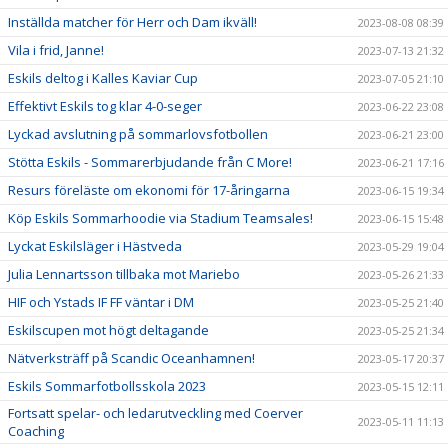
Inställda matcher för Herr och Dam ikväll!
2023-08-08 08:39
Vila i frid, Janne!
2023-07-13 21:32
Eskils deltog i Kalles Kaviar Cup
2023-07-05 21:10
Effektivt Eskils tog klar 4-0-seger
2023-06-22 23:08
Lyckad avslutning på sommarlovsfotbollen
2023-06-21 23:00
Stötta Eskils - Sommarerbjudande från C More!
2023-06-21 17:16
Resurs föreläste om ekonomi för 17-åringarna
2023-06-15 19:34
Köp Eskils Sommarhoodie via Stadium Teamsales!
2023-06-15 15:48
Lyckat Eskilsläger i Hästveda
2023-05-29 19:04
Julia Lennartsson tillbaka mot Mariebo
2023-05-26 21:33
HIF och Ystads IF FF väntar i DM
2023-05-25 21:40
Eskilscupen mot högt deltagande
2023-05-25 21:34
Nätverksträff på Scandic Oceanhamnen!
2023-05-17 20:37
Eskils Sommarfotbollsskola 2023
2023-05-15 12:11
Fortsatt spelar- och ledarutveckling med Coerver
2023-05-11 11:13
Coaching