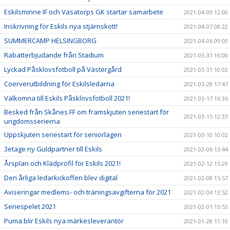
Eskilsminne IF och Vasatorps GK startar samarbete
2021-04-09 12:00
Inskrivning för Eskils nya stjärnskott!
2021-04-07 08:22
SUMMERCAMP HELSINGBORG
2021-04-06 09:00
Rabatterbjudande från Stadium
2021-03-31 16:00
Lyckad Påsklovsfotboll på Västergård
2021-03-31 10:02
Coerverutbildning för Eskilsledarna
2021-03-28 17:47
Välkomna till Eskils Påsklovsfotboll 2021!
2021-03-17 16:36
Besked från Skånes FF om framskjuten seriestart för
2021-03-15 12:33
ungdomsserierna
Uppskjuten seriestart för seniorlagen
2021-03-10 10:02
3etage ny Guldpartner till Eskils
2021-03-06 13:44
Årsplan och Klädprofil för Eskils 2021!
2021-02-12 15:29
Den årliga ledarkickoffen blev digital
2021-02-08 15:57
Aviseringar medlems- och träningsavgifterna för 2021
2021-02-04 13:52
Seriespelet 2021
2021-02-01 15:53
Puma blir Eskils nya märkesleverantör
2021-01-28 11:10