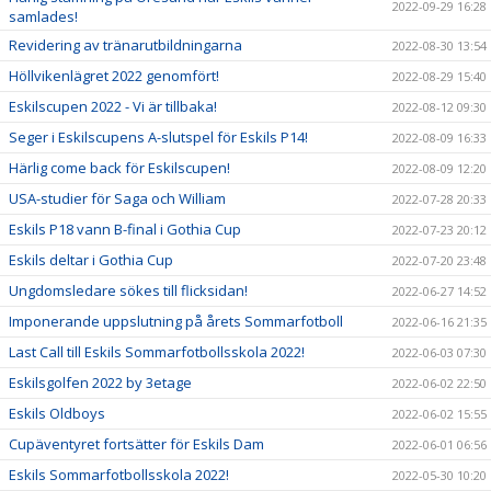
2022-09-29 16:28
samlades!
Revidering av tränarutbildningarna
2022-08-30 13:54
Höllvikenlägret 2022 genomfört!
2022-08-29 15:40
Eskilscupen 2022 - Vi är tillbaka!
2022-08-12 09:30
Seger i Eskilscupens A-slutspel för Eskils P14!
2022-08-09 16:33
Härlig come back för Eskilscupen!
2022-08-09 12:20
USA-studier för Saga och William
2022-07-28 20:33
Eskils P18 vann B-final i Gothia Cup
2022-07-23 20:12
Eskils deltar i Gothia Cup
2022-07-20 23:48
Ungdomsledare sökes till flicksidan!
2022-06-27 14:52
Imponerande uppslutning på årets Sommarfotboll
2022-06-16 21:35
Last Call till Eskils Sommarfotbollsskola 2022!
2022-06-03 07:30
Eskilsgolfen 2022 by 3etage
2022-06-02 22:50
Eskils Oldboys
2022-06-02 15:55
Cupäventyret fortsätter för Eskils Dam
2022-06-01 06:56
Eskils Sommarfotbollsskola 2022!
2022-05-30 10:20