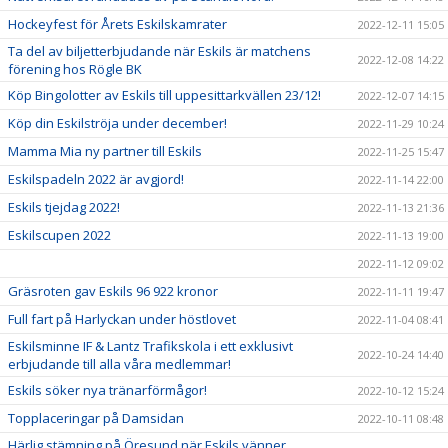
Hockeyfest för Årets Eskilskamrater
2022-12-11 15:05
Ta del av biljetterbjudande när Eskils är matchens
2022-12-08 14:22
förening hos Rögle BK
Köp Bingolotter av Eskils till uppesittarkvällen 23/12!
2022-12-07 14:15
Köp din Eskilströja under december!
2022-11-29 10:24
Mamma Mia ny partner till Eskils
2022-11-25 15:47
Eskilspadeln 2022 är avgjord!
2022-11-14 22:00
Eskils tjejdag 2022!
2022-11-13 21:36
Eskilscupen 2022
2022-11-13 19:00
2022-11-12 09:02
Gräsroten gav Eskils 96 922 kronor
2022-11-11 19:47
Full fart på Harlyckan under höstlovet
2022-11-04 08:41
Eskilsminne IF & Lantz Trafikskola i ett exklusivt
2022-10-24 14:40
erbjudande till alla våra medlemmar!
Eskils söker nya tränarförmågor!
2022-10-12 15:24
Topplaceringar på Damsidan
2022-10-11 08:48
Härlig stämning på Öresund när Eskils vänner