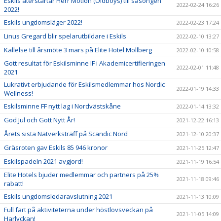
Eskils återstartar Herr Motion (Oldboys) till säsongen
2022-02-24 16:26
2022!
Eskils ungdomsläger 2022!
2022-02-23 17:24
Linus Gregard blir spelarutbildare i Eskils
2022-02-10 13:27
Kallelse till årsmöte 3 mars på Elite Hotel Mollberg
2022-02-10 10:58
Gott resultat för Eskilsminne IF i Akademicertifieringen
2022-02-01 11:48
2021
Lukrativt erbjudande för Eskilsmedlemmar hos Nordic
2022-01-19 14:33
Wellness!
Eskilsminne FF nytt lag i Nordvästskåne
2022-01-14 13:32
God Jul och Gott Nytt År!
2021-12-22 16:13
Årets sista Nätverksträff på Scandic Nord
2021-12-10 20:37
Gräsroten gav Eskils 85 946 kronor
2021-11-25 12:47
Eskilspadeln 2021 avgjord!
2021-11-19 16:54
Elite Hotels bjuder medlemmar och partners på 25%
2021-11-18 09:46
rabatt!
Eskils ungdomsledaravslutning 2021
2021-11-13 10:09
Full fart på aktiviteterna under höstlovsveckan på
2021-11-05 14:09
Harlyckan!