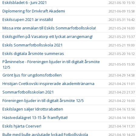
Eskilsbladet 6 - Juni 2021
2021-06-10 15:10
Diplomering för Drivkraft Akademi
2021-06-09 15:58
Eskilscupen 2021 är inställd
2021-05-31 16:42
Missa inte anmälan till Eskils Sommarfotbollsskola!
2021-05-24 16:00
Eskilsgolfen på Vasatorp ett lyckat arrangemang!
2021-05-23 15:37
Eskils Sommarfotbollsskola 2021
2021-05-21 19:00
Eskils digitala årsmöte summeras
2021-05-20 16:12
Påminnelse - Föreningen bjuder in till digitalt årsmöte
2021-05-05 15:30
12/5
Grönt ljus för ungdomsfotbollen
2021-04-29 14:58
Hristijan Cvetkovski inspirerade akademitränarna
2021-04-26 11:01
Sommarfotbollsskolan 2021
2021-04-23 21:37
Föreningen bjuder in till digitalt årsmöte 12/5
2021-04-22 16:00
Eskilslagen säljer Idrottsrabatten
2021-04-16 13:56
Hästvedalägret 13-15 år framflyttat!
2021-04-14 16:00
Eskils hjärta Coerver!
2021-04-14 11:31
Bulle med bulle avslutade lyckad Fotbollsskola
2021-04-10 14:23