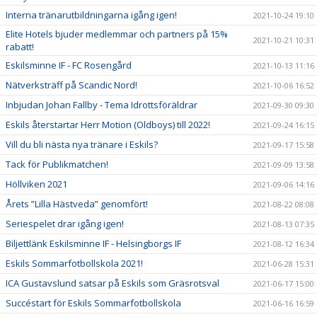
Interna tränarutbildningarna igång igen!
2021-10-24 19:10
Elite Hotels bjuder medlemmar och partners på 15%
2021-10-21 10:31
rabatt!
Eskilsminne IF - FC Rosengård
2021-10-13 11:16
Nätverksträff på Scandic Nord!
2021-10-06 16:52
Inbjudan Johan Fallby - Tema Idrottsföräldrar
2021-09-30 09:30
Eskils återstartar Herr Motion (Oldboys) till 2022!
2021-09-24 16:15
Vill du bli nästa nya tränare i Eskils?
2021-09-17 15:58
Tack för Publikmatchen!
2021-09-09 13:58
Höllviken 2021
2021-09-06 14:16
Årets ”Lilla Hästveda” genomfört!
2021-08-22 08:08
Seriespelet drar igång igen!
2021-08-13 07:35
Biljettlänk Eskilsminne IF - Helsingborgs IF
2021-08-12 16:34
Eskils Sommarfotbollskola 2021!
2021-06-28 15:31
ICA Gustavslund satsar på Eskils som Gräsrotsval
2021-06-17 15:00
Succéstart för Eskils Sommarfotbollskola
2021-06-16 16:59