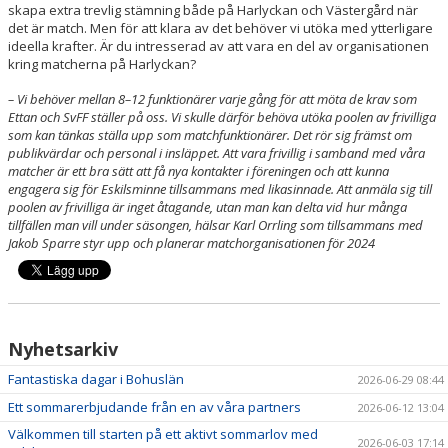
skapa extra trevlig stämning både på Harlyckan och Västergård när
det är match. Men för att klara av det behöver vi utöka med ytterligare
ideella krafter. Är du intresserad av att vara en del av organisationen
kring matcherna på Harlyckan?
– Vi behöver mellan 8–12 funktionärer varje gång för att möta de krav som
Ettan och SvFF ställer på oss. Vi skulle därför behöva utöka poolen av frivilliga
som kan tänkas ställa upp som matchfunktionärer. Det rör sig främst om
publikvärdar och personal i insläppet. Att vara frivillig i samband med våra
matcher är ett bra sätt att få nya kontakter i föreningen och att kunna
engagera sig för Eskilsminne tillsammans med likasinnade. Att anmäla sig till
poolen av frivilliga är inget åtagande, utan man kan delta vid hur många
tillfällen man vill under säsongen, hälsar Karl Orrling som tillsammans med
Jakob Sparre styr upp och planerar matchorganisationen för 2024
Nyhetsarkiv
Fantastiska dagar i Bohuslän
2026-06-29 08:44
Ett sommarerbjudande från en av våra partners
2026-06-12 13:04
Välkommen till starten på ett aktivt sommarlov med
2026-06-03 17:14