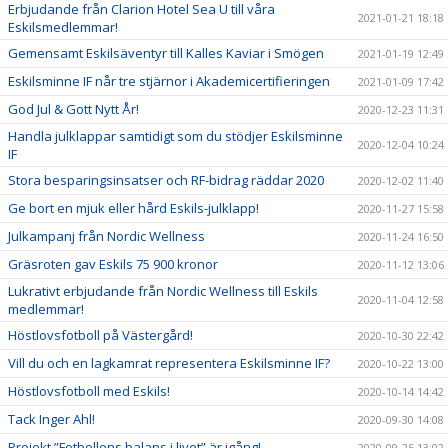
Erbjudande från Clarion Hotel Sea U till våra
2021-01-21 18:18
Eskilsmedlemmar!
Gemensamt Eskilsäventyr till Kalles Kaviar i Smögen
2021-01-19 12:49
Eskilsminne IF når tre stjärnor i Akademicertifieringen
2021-01-09 17:42
God Jul & Gott Nytt År!
2020-12-23 11:31
Handla julklappar samtidigt som du stödjer Eskilsminne
2020-12-04 10:24
IF
Stora besparingsinsatser och RF-bidrag räddar 2020
2020-12-02 11:40
Ge bort en mjuk eller hård Eskils-julklapp!
2020-11-27 15:58
Julkampanj från Nordic Wellness
2020-11-24 16:50
Gräsroten gav Eskils 75 900 kronor
2020-11-12 13:06
Lukrativt erbjudande från Nordic Wellness till Eskils
2020-11-04 12:58
medlemmar!
Höstlovsfotboll på Västergård!
2020-10-30 22:42
Vill du och en lagkamrat representera Eskilsminne IF?
2020-10-22 13:00
Höstlovsfotboll med Eskils!
2020-10-14 14:42
Tack Inger Ahl!
2020-09-30 14:08
Projekt ”Fotbollens balans i livet” är igång!
2020-09-25 13:02