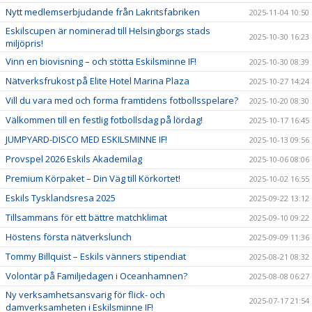
Nytt medlemserbjudande från Lakritsfabriken
2025-11-04 10:50
Eskilscupen är nominerad till Helsingborgs stads
2025-10-30 16:23
miljöpris!
Vinn en biovisning – och stötta Eskilsminne IF!
2025-10-30 08:39
Nätverksfrukost på Elite Hotel Marina Plaza
2025-10-27 14:24
Vill du vara med och forma framtidens fotbollsspelare?
2025-10-20 08:30
Välkommen till en festlig fotbollsdag på lördag!
2025-10-17 16:45
JUMPYARD-DISCO MED ESKILSMINNE IF!
2025-10-13 09:56
Provspel 2026 Eskils Akademilag
2025-10-06 08:06
Premium Körpaket – Din Väg till Körkortet!
2025-10-02 16:55
Eskils Tysklandsresa 2025
2025-09-22 13:12
Tillsammans för ett bättre matchklimat
2025-09-10 09:22
Höstens första nätverkslunch
2025-09-09 11:36
Tommy Billquist – Eskils vänners stipendiat
2025-08-21 08:32
Volontär på Familjedagen i Oceanhamnen?
2025-08-08 06:27
Ny verksamhetsansvarig för flick- och
2025-07-17 21:54
damverksamheten i Eskilsminne IF!