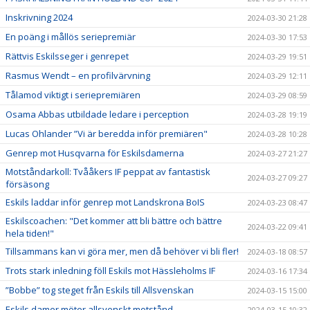
Inskrivning 2024
2024-03-30 21:28
En poäng i mållös seriepremiär
2024-03-30 17:53
Rättvis Eskilsseger i genrepet
2024-03-29 19:51
Rasmus Wendt – en profilvärvning
2024-03-29 12:11
Tålamod viktigt i seriepremiären
2024-03-29 08:59
Osama Abbas utbildade ledare i perception
2024-03-28 19:19
Lucas Ohlander ”Vi är beredda inför premiären"
2024-03-28 10:28
Genrep mot Husqvarna för Eskilsdamerna
2024-03-27 21:27
Motståndarkoll: Tvååkers IF peppat av fantastisk
2024-03-27 09:27
försäsong
Eskils laddar inför genrep mot Landskrona BoIS
2024-03-23 08:47
Eskilscoachen: "Det kommer att bli bättre och bättre
2024-03-22 09:41
hela tiden!"
Tillsammans kan vi göra mer, men då behöver vi bli fler!
2024-03-18 08:57
Trots stark inledning föll Eskils mot Hässleholms IF
2024-03-16 17:34
”Bobbe” tog steget från Eskils till Allsvenskan
2024-03-15 15:00
Eskils damer möter allsvenskt motstånd
2024-03-15 10:32