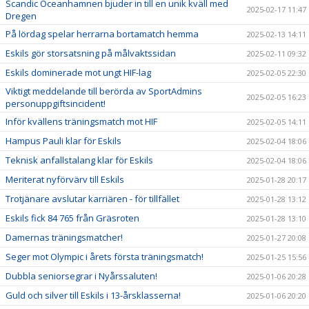
Scandic Oceanhamnen bjuder in till en unik kväll med
2025-02-17 11:47
Dregen
På lördag spelar herrarna bortamatch hemma
2025-02-13 14:11
Eskils gör storsatsning på målvaktssidan
2025-02-11 09:32
Eskils dominerade mot ungt HIF-lag
2025-02-05 22:30
Viktigt meddelande till berörda av SportAdmins
2025-02-05 16:23
personuppgiftsincident!
Inför kvällens träningsmatch mot HIF
2025-02-05 14:11
Hampus Pauli klar för Eskils
2025-02-04 18:06
Teknisk anfallstalang klar för Eskils
2025-02-04 18:06
Meriterat nyförvärv till Eskils
2025-01-28 20:17
Trotjänare avslutar karriären - för tillfället
2025-01-28 13:12
Eskils fick 84 765 från Gräsroten
2025-01-28 13:10
Damernas träningsmatcher!
2025-01-27 20:08
Seger mot Olympic i årets första träningsmatch!
2025-01-25 15:56
Dubbla seniorsegrar i Nyårssaluten!
2025-01-06 20:28
Guld och silver till Eskils i 13-årsklasserna!
2025-01-06 20:20