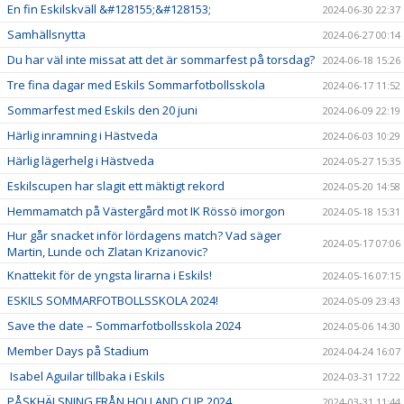
En fin Eskilskväll &#128155;&#128153;
2024-06-30 22:37
Samhällsnytta
2024-06-27 00:14
Du har väl inte missat att det är sommarfest på torsdag?
2024-06-18 15:26
Tre fina dagar med Eskils Sommarfotbollsskola
2024-06-17 11:52
Sommarfest med Eskils den 20 juni
2024-06-09 22:19
Härlig inramning i Hästveda
2024-06-03 10:29
Härlig lägerhelg i Hästveda
2024-05-27 15:35
Eskilscupen har slagit ett mäktigt rekord
2024-05-20 14:58
Hemmamatch på Västergård mot IK Rössö imorgon
2024-05-18 15:31
Hur går snacket inför lördagens match? Vad säger
2024-05-17 07:06
Martin, Lunde och Zlatan Krizanovic?
Knattekit för de yngsta lirarna i Eskils!
2024-05-16 07:15
ESKILS SOMMARFOTBOLLSSKOLA 2024!
2024-05-09 23:43
Save the date – Sommarfotbollsskola 2024
2024-05-06 14:30
Member Days på Stadium
2024-04-24 16:07
Isabel Aguilar tillbaka i Eskils
2024-03-31 17:22
PÅSKHÄLSNING FRÅN HOLLAND CUP 2024
2024-03-31 11:44