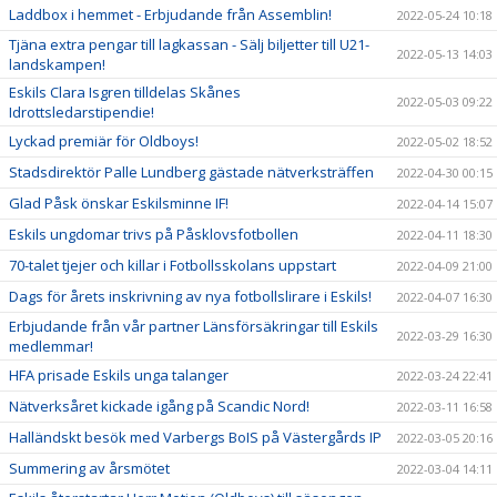
Laddbox i hemmet - Erbjudande från Assemblin!
2022-05-24 10:18
Tjäna extra pengar till lagkassan - Sälj biljetter till U21-
2022-05-13 14:03
landskampen!
Eskils Clara Isgren tilldelas Skånes
2022-05-03 09:22
Idrottsledarstipendie!
Lyckad premiär för Oldboys!
2022-05-02 18:52
Stadsdirektör Palle Lundberg gästade nätverksträffen
2022-04-30 00:15
Glad Påsk önskar Eskilsminne IF!
2022-04-14 15:07
Eskils ungdomar trivs på Påsklovsfotbollen
2022-04-11 18:30
70-talet tjejer och killar i Fotbollsskolans uppstart
2022-04-09 21:00
Dags för årets inskrivning av nya fotbollslirare i Eskils!
2022-04-07 16:30
Erbjudande från vår partner Länsförsäkringar till Eskils
2022-03-29 16:30
medlemmar!
HFA prisade Eskils unga talanger
2022-03-24 22:41
Nätverksåret kickade igång på Scandic Nord!
2022-03-11 16:58
Halländskt besök med Varbergs BoIS på Västergårds IP
2022-03-05 20:16
Summering av årsmötet
2022-03-04 14:11