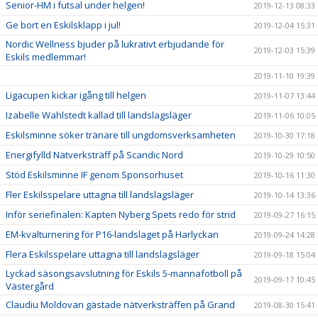
Senior-HM i futsal under helgen!
2019-12-13 08:33
Ge bort en Eskilsklapp i jul!
2019-12-04 15:31
Nordic Wellness bjuder på lukrativt erbjudande för
2019-12-03 15:39
Eskils medlemmar!
2019-11-10 19:39
Ligacupen kickar igång till helgen
2019-11-07 13:44
Izabelle Wahlstedt kallad till landslagsläger
2019-11-06 10:05
Eskilsminne söker tränare till ungdomsverksamheten
2019-10-30 17:18
Energifylld Nätverksträff på Scandic Nord
2019-10-29 10:50
Stöd Eskilsminne IF genom Sponsorhuset
2019-10-16 11:30
Fler Eskilsspelare uttagna till landslagsläger
2019-10-14 13:36
Inför seriefinalen: Kapten Nyberg Spets redo för strid
2019-09-27 16:15
EM-kvalturnering för P16-landslaget på Harlyckan
2019-09-24 14:28
Flera Eskilsspelare uttagna till landslagsläger
2019-09-18 15:04
Lyckad säsongsavslutning för Eskils 5-mannafotboll på
2019-09-17 10:45
Västergård
Claudiu Moldovan gästade nätverksträffen på Grand
2019-08-30 15:41