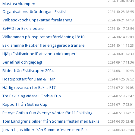
2024-11-06 10:48
Mustaschkampen
Organisationsförändringar i Eskils!
2024-10-28 18:55
Välbesökt och uppskattad föreläsning
2024-10-21 14:18
SvFF D för Eskilsledare
2024-10-17 08:54
Välkommen på inspirationsföreläsning 18/10
2024-10-14 12:00
Eskilsminne IF söker fler engagerade tränare!
2024-10-11 16:23
Hjälp Eskilsminne IF att vinna biokampen!
2024-10-01 14:30
Seriefinal och tjejdag!
2024-09-17 11:36
Bilder från Eskilscupen 2024
2024-08-11 10:58
Höstuppstart för Dam & Herr
2024-07-25 08:52
Härlig revansch för Eskils F17
2024-07-21 19:08
Tre Eskilslag vidare i Gothia Cup
2024-07-18 23:47
Rapport från Gothia Cup
2024-07-17 23:01
Ett nytt Gothia Cup äventyr väntar för 11 Eskilslag
2024-07-13 14:57
Tom Landgrens bilder från Sommarfesten med Eskils
2024-06-30 22:48
Johan Liljas bilder från Sommarfesten med Eskils
2024-06-30 22:44