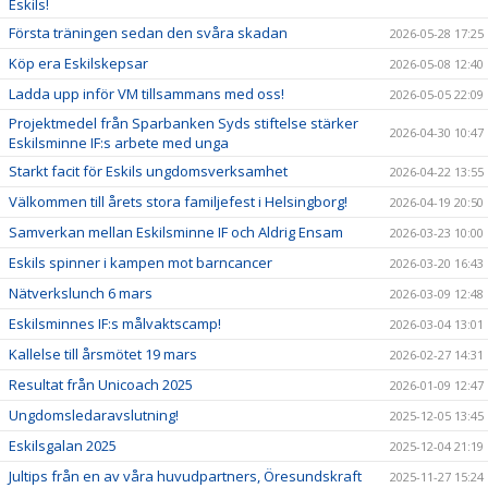
Eskils!
Första träningen sedan den svåra skadan
2026-05-28 17:25
Köp era Eskilskepsar
2026-05-08 12:40
Ladda upp inför VM tillsammans med oss!
2026-05-05 22:09
Projektmedel från Sparbanken Syds stiftelse stärker
2026-04-30 10:47
Eskilsminne IF:s arbete med unga
Starkt facit för Eskils ungdomsverksamhet
2026-04-22 13:55
Välkommen till årets stora familjefest i Helsingborg!
2026-04-19 20:50
Samverkan mellan Eskilsminne IF och Aldrig Ensam
2026-03-23 10:00
Eskils spinner i kampen mot barncancer
2026-03-20 16:43
Nätverkslunch 6 mars
2026-03-09 12:48
Eskilsminnes IF:s målvaktscamp!
2026-03-04 13:01
Kallelse till årsmötet 19 mars
2026-02-27 14:31
Resultat från Unicoach 2025
2026-01-09 12:47
Ungdomsledaravslutning!
2025-12-05 13:45
Eskilsgalan 2025
2025-12-04 21:19
Jultips från en av våra huvudpartners, Öresundskraft
2025-11-27 15:24