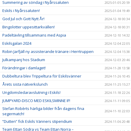
Summering av söndag i Nyårssaluten
2025-01-05 20:59
Eskils i Nyårssaluten!
2025-01-04 19:49
God Jul och Gott Nytt År!
2024-12-18 00:34
Bingolotter uppesittarkvällen!
2024-12-18 00:31
Padeltävling tillsammans med Aspia
2024-12-10 14:32
Eskilsgalan 2024
2024-12-04 22:05
Robin Jarfjäll ny assisterande tränare i Herrtruppen
2024-12-04 15:38
Julkampanj hos Stadium
2024-12-03 20:46
Förändringar i damlaget!
2024-11-28 13:58
Dubbeltura blev Trippeltura för Eskilsvänner
2024-11-26 10:45
Årets sista nätverkslunch
2024-11-25 15:27
Ungdomsledaravslutning i Eskils!
2024-11-18 22:26
JUMPYARD-DISCO MED ESKILSMINNE IF!
2024-11-11 09:05
Stefan Robèrts härliga bilder från dagens fina
2024-11-10 22:03
segermatch!
”Dutten” fick Eskils Vänners stipendium
2024-11-06 20:48
Team Ettan Södra vs Team Ettan Norra –