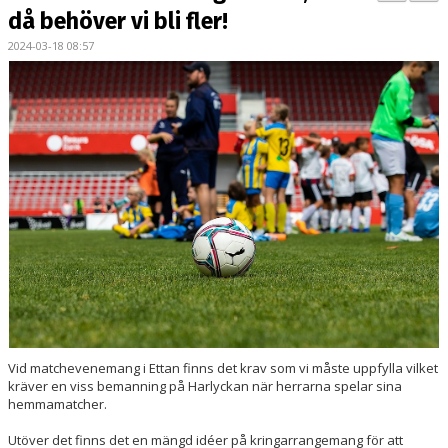
PARTNERS
då behöver vi bli fler!
2024-03-18 08:57
KALENDER
LOKALBOKNING
DOKUMENT/FILER
MEDLEMSKAP
ESKILS LOVFOTBOLL
BILJETTER
MEDLEMSFÖRMÅNER
Vid matchevenemang i Ettan finns det krav som vi måste uppfylla vilket
kräver en viss bemanning på Harlyckan när herrarna spelar sina
hemmamatcher.
Utöver det finns det en mängd idéer på kringarrangemang för att