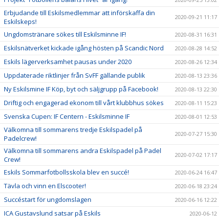
Erbjudande till Eskilsmedlemmar att införskaffa din
2020-09-21 11:17
Eskilskeps!
Ungdomstränare sökes till Eskilsminne IF!
2020-08-31 16:31
Eskilsnätverket kickade igång hösten på Scandic Nord
2020-08-28 14:52
Eskils lägerverksamhet pausas under 2020
2020-08-26 12:34
Uppdaterade riktlinjer från SvFF gällande publik
2020-08-13 23:36
Ny Eskilsmine IF Köp, byt och säljgrupp på Facebook!
2020-08-13 22:30
Driftig och engagerad ekonom till vårt klubbhus sökes
2020-08-11 15:23
Svenska Cupen: IF Centern - Eskilsminne IF
2020-08-01 12:53
Välkomna till sommarens tredje Eskilspadel på
2020-07-27 15:30
Padelcrew!
Välkomna till sommarens andra Eskilspadel på Padel
2020-07-02 17:17
Crew!
Eskils Sommarfotbollsskola blev en succé!
2020-06-24 16:47
Tävla och vinn en Elscooter!
2020-06-18 23:24
Succéstart för ungdomslagen
2020-06-16 12:22
ICA Gustavslund satsar på Eskils
2020-06-12