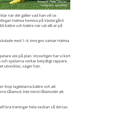
lar när det gäller vad han vill se
ekollegan Halmia hemma på Västergård.
 bättre och bättre när väl allt är på
n slutade med 1–6. Imorgon väntar Halmia
pelare ute på plan. Visserligen har vi kört
 och spelarna verkar betydligt rappare.
det utvecklas, säger han.
ler ihop lagdelarna bättre och att
örre tålamod. Inte minst tålamodet att
haft bra träningar hela veckan så det tas