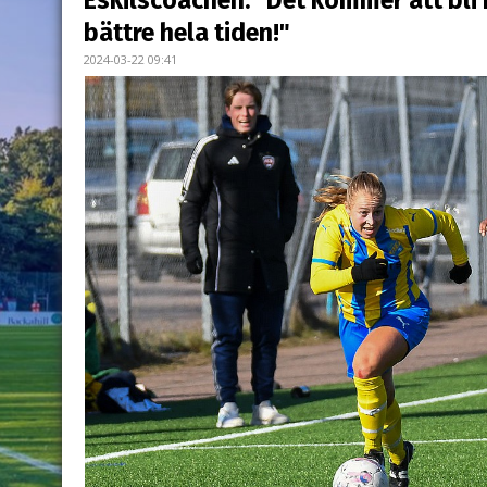
Eskilscoachen: "Det kommer att bli 
bättre hela tiden!"
2024-03-22 09:41