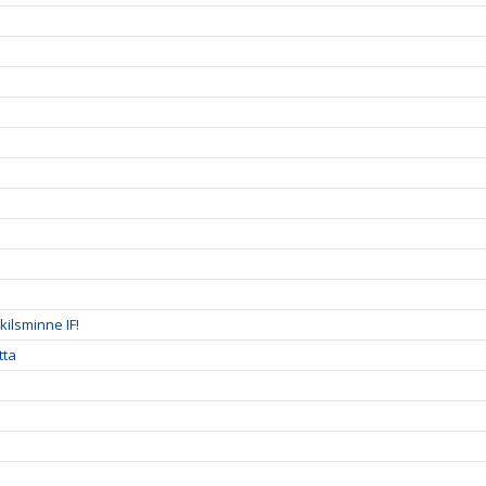
ilsminne IF!
tta