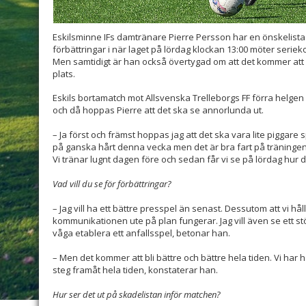
Eskilsminne IFs damtränare Pierre Persson har en önskelista k
förbättringar i när laget på lördag klockan 13:00 möter seri
Men samtidigt är han också övertygad om att det kommer att bli
plats.
Eskils bortamatch mot Allsvenska Trelleborgs FF förra helge
och då hoppas Pierre att det ska se annorlunda ut.
– Ja först och främst hoppas jag att det ska vara lite piggare s
på ganska hårt denna vecka men det är bra fart på träningen
Vi tränar lugnt dagen före och sedan får vi se på lördag hur 
Vad vill du se för förbättringar?
– Jag vill ha ett bättre presspel än senast. Dessutom att vi hål
kommunikationen ute på plan fungerar. Jag vill även se ett st
våga etablera ett anfallsspel, betonar han.
– Men det kommer att bli bättre och bättre hela tiden. Vi har 
steg framåt hela tiden, konstaterar han.
Hur ser det ut på skadelistan inför matchen?