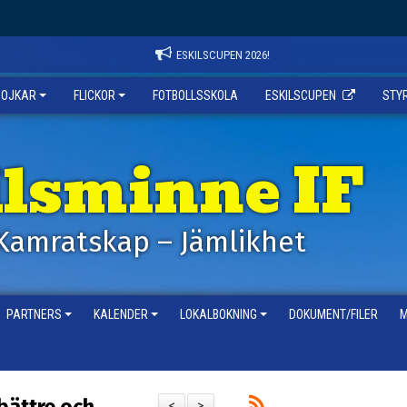
ESKILSCUPEN 2026!
POJKAR
FLICKOR
FOTBOLLSSKOLA
ESKILSCUPEN
STY
ilsminne IF
Kamratskap – Jämlikhet
PARTNERS
KALENDER
LOKALBOKNING
DOKUMENT/FILER
M
<
>