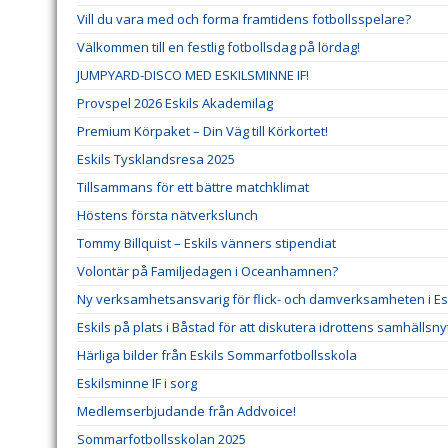
Vill du vara med och forma framtidens fotbollsspelare?
Välkommen till en festlig fotbollsdag på lördag!
JUMPYARD-DISCO MED ESKILSMINNE IF!
Provspel 2026 Eskils Akademilag
Premium Körpaket – Din Väg till Körkortet!
Eskils Tysklandsresa 2025
Tillsammans för ett bättre matchklimat
Höstens första nätverkslunch
Tommy Billquist – Eskils vänners stipendiat
Volontär på Familjedagen i Oceanhamnen?
Ny verksamhetsansvarig för flick- och damverksamheten i Esk
Eskils på plats i Båstad för att diskutera idrottens samhällsny
Härliga bilder från Eskils Sommarfotbollsskola
Eskilsminne IF i sorg
Medlemserbjudande från Addvoice!
Sommarfotbollsskolan 2025