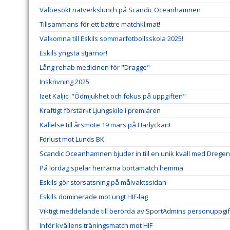
Välbesökt nätverkslunch på Scandic Oceanhamnen
Tillsammans för ett bättre matchklimat!
Välkomna till Eskils sommarfotbollsskola 2025!
Eskils yngsta stjärnor!
Lång rehab medicinen för "Dragge"
Inskrivning 2025
Izet Kaljic: "Ödmjukhet och fokus på uppgiften"
Kraftigt förstärkt Ljungskile i premiären
Kallelse till årsmöte 19 mars på Harlyckan!
Förlust mot Lunds BK
Scandic Oceanhamnen bjuder in till en unik kväll med Dregen
På lördag spelar herrarna bortamatch hemma
Eskils gör storsatsning på målvaktssidan
Eskils dominerade mot ungt HIF-lag
Viktigt meddelande till berörda av SportAdmins personuppgif
Inför kvällens träningsmatch mot HIF