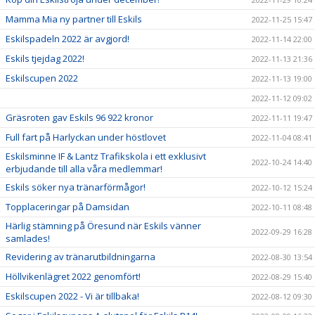
Mamma Mia ny partner till Eskils
2022-11-25 15:47
Eskilspadeln 2022 är avgjord!
2022-11-14 22:00
Eskils tjejdag 2022!
2022-11-13 21:36
Eskilscupen 2022
2022-11-13 19:00
2022-11-12 09:02
Gräsroten gav Eskils 96 922 kronor
2022-11-11 19:47
Full fart på Harlyckan under höstlovet
2022-11-04 08:41
Eskilsminne IF & Lantz Trafikskola i ett exklusivt
2022-10-24 14:40
erbjudande till alla våra medlemmar!
Eskils söker nya tränarförmågor!
2022-10-12 15:24
Topplaceringar på Damsidan
2022-10-11 08:48
Härlig stämning på Öresund när Eskils vänner
2022-09-29 16:28
samlades!
Revidering av tränarutbildningarna
2022-08-30 13:54
Höllvikenlägret 2022 genomfört!
2022-08-29 15:40
Eskilscupen 2022 - Vi är tillbaka!
2022-08-12 09:30