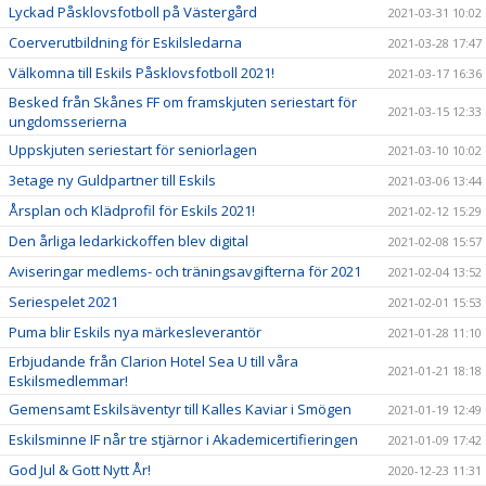
Lyckad Påsklovsfotboll på Västergård
2021-03-31 10:02
Coerverutbildning för Eskilsledarna
2021-03-28 17:47
Välkomna till Eskils Påsklovsfotboll 2021!
2021-03-17 16:36
Besked från Skånes FF om framskjuten seriestart för
2021-03-15 12:33
ungdomsserierna
Uppskjuten seriestart för seniorlagen
2021-03-10 10:02
3etage ny Guldpartner till Eskils
2021-03-06 13:44
Årsplan och Klädprofil för Eskils 2021!
2021-02-12 15:29
Den årliga ledarkickoffen blev digital
2021-02-08 15:57
Aviseringar medlems- och träningsavgifterna för 2021
2021-02-04 13:52
Seriespelet 2021
2021-02-01 15:53
Puma blir Eskils nya märkesleverantör
2021-01-28 11:10
Erbjudande från Clarion Hotel Sea U till våra
2021-01-21 18:18
Eskilsmedlemmar!
Gemensamt Eskilsäventyr till Kalles Kaviar i Smögen
2021-01-19 12:49
Eskilsminne IF når tre stjärnor i Akademicertifieringen
2021-01-09 17:42
God Jul & Gott Nytt År!
2020-12-23 11:31