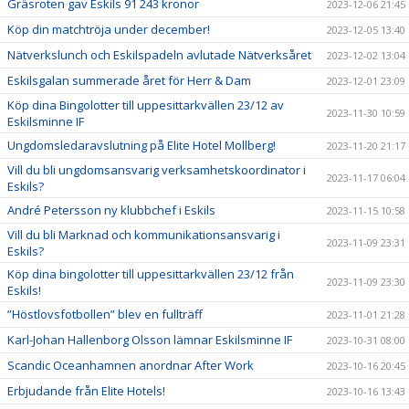
Gräsroten gav Eskils 91 243 kronor
2023-12-06 21:45
Köp din matchtröja under december!
2023-12-05 13:40
Nätverkslunch och Eskilspadeln avlutade Nätverksåret
2023-12-02 13:04
Eskilsgalan summerade året för Herr & Dam
2023-12-01 23:09
Köp dina Bingolotter till uppesittarkvällen 23/12 av
2023-11-30 10:59
Eskilsminne IF
Ungdomsledaravslutning på Elite Hotel Mollberg!
2023-11-20 21:17
Vill du bli ungdomsansvarig verksamhetskoordinator i
2023-11-17 06:04
Eskils?
André Petersson ny klubbchef i Eskils
2023-11-15 10:58
Vill du bli Marknad och kommunikationsansvarig i
2023-11-09 23:31
Eskils?
Köp dina bingolotter till uppesittarkvällen 23/12 från
2023-11-09 23:30
Eskils!
”Höstlovsfotbollen” blev en fullträff
2023-11-01 21:28
Karl-Johan Hallenborg Olsson lämnar Eskilsminne IF
2023-10-31 08:00
Scandic Oceanhamnen anordnar After Work
2023-10-16 20:45
Erbjudande från Elite Hotels!
2023-10-16 13:43