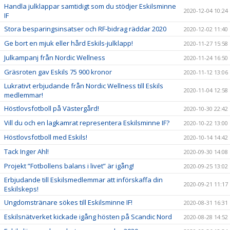
Handla julklappar samtidigt som du stödjer Eskilsminne
2020-12-04 10:24
IF
Stora besparingsinsatser och RF-bidrag räddar 2020
2020-12-02 11:40
Ge bort en mjuk eller hård Eskils-julklapp!
2020-11-27 15:58
Julkampanj från Nordic Wellness
2020-11-24 16:50
Gräsroten gav Eskils 75 900 kronor
2020-11-12 13:06
Lukrativt erbjudande från Nordic Wellness till Eskils
2020-11-04 12:58
medlemmar!
Höstlovsfotboll på Västergård!
2020-10-30 22:42
Vill du och en lagkamrat representera Eskilsminne IF?
2020-10-22 13:00
Höstlovsfotboll med Eskils!
2020-10-14 14:42
Tack Inger Ahl!
2020-09-30 14:08
Projekt ”Fotbollens balans i livet” är igång!
2020-09-25 13:02
Erbjudande till Eskilsmedlemmar att införskaffa din
2020-09-21 11:17
Eskilskeps!
Ungdomstränare sökes till Eskilsminne IF!
2020-08-31 16:31
Eskilsnätverket kickade igång hösten på Scandic Nord
2020-08-28 14:52