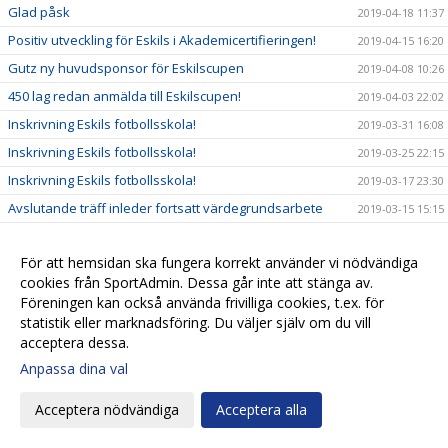
Glad påsk
2019-04-18 11:37
Positiv utveckling för Eskils i Akademicertifieringen!
2019-04-15 16:20
Gutz ny huvudsponsor för Eskilscupen
2019-04-08 10:26
450 lag redan anmälda till Eskilscupen!
2019-04-03 22:02
Inskrivning Eskils fotbollsskola!
2019-03-31 16:08
Inskrivning Eskils fotbollsskola!
2019-03-25 22:15
Inskrivning Eskils fotbollsskola!
2019-03-17 23:30
Avslutande träff inleder fortsatt värdegrundsarbete
2019-03-15 15:15
Eskilsbladet #2 - Mars 2019
2019-03-13 07:53
För att hemsidan ska fungera korrekt använder vi nödvändiga
Trafik & Fritid viktig samarbetspartner för Eskils
2019-03-07 14:15
cookies från SportAdmin. Dessa går inte att stänga av.
”Känns rätt att Elite Hotels stöttar Eskilsminne IF"
2019-03-06 16:03
Föreningen kan också använda frivilliga cookies, t.ex. för
Håkan Skoog tillbaka i moderklubben!
2019-03-05 21:38
statistik eller marknadsföring. Du väljer själv om du vill
acceptera dessa.
Anmälningarna strömmar in till Eskilscupen
2019-03-02 00:38
Anpassa dina val
Ungdomsledarna gav High Five en push framåt
2019-02-28 14:51
Market Insight värdefull samarbetspartner
2019-02-27 08:20
Acceptera nödvändiga
Acceptera alla
Kansliet stängt tisdag 26/2
2019-02-26 08:27