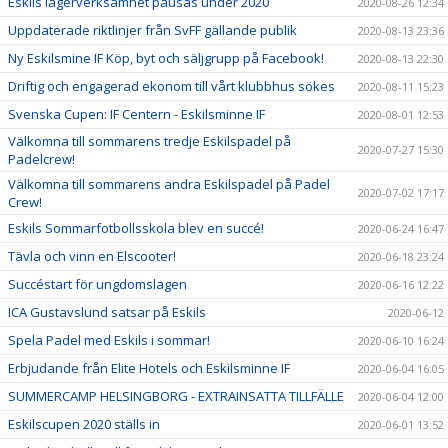
Eskils lägerverksamhet pausas under 2020
2020-08-26 12:34
Uppdaterade riktlinjer från SvFF gällande publik
2020-08-13 23:36
Ny Eskilsmine IF Köp, byt och säljgrupp på Facebook!
2020-08-13 22:30
Driftig och engagerad ekonom till vårt klubbhus sökes
2020-08-11 15:23
Svenska Cupen: IF Centern - Eskilsminne IF
2020-08-01 12:53
Välkomna till sommarens tredje Eskilspadel på
2020-07-27 15:30
Padelcrew!
Välkomna till sommarens andra Eskilspadel på Padel
2020-07-02 17:17
Crew!
Eskils Sommarfotbollsskola blev en succé!
2020-06-24 16:47
Tävla och vinn en Elscooter!
2020-06-18 23:24
Succéstart för ungdomslagen
2020-06-16 12:22
ICA Gustavslund satsar på Eskils
2020-06-12
Spela Padel med Eskils i sommar!
2020-06-10 16:24
Erbjudande från Elite Hotels och Eskilsminne IF
2020-06-04 16:05
SUMMERCAMP HELSINGBORG - EXTRAINSATTA TILLFÄLLE
2020-06-04 12:00
Eskilscupen 2020 ställs in
2020-06-01 13:52