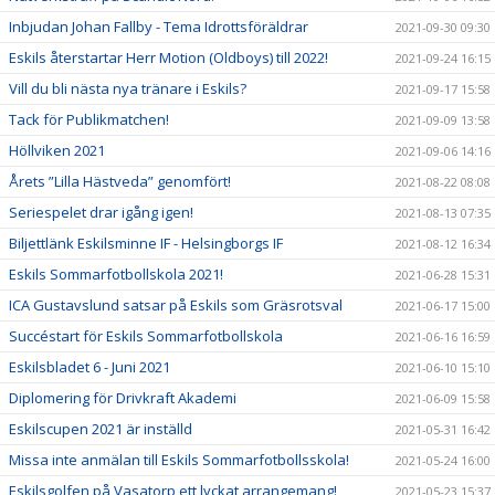
Inbjudan Johan Fallby - Tema Idrottsföräldrar
2021-09-30 09:30
Eskils återstartar Herr Motion (Oldboys) till 2022!
2021-09-24 16:15
Vill du bli nästa nya tränare i Eskils?
2021-09-17 15:58
Tack för Publikmatchen!
2021-09-09 13:58
Höllviken 2021
2021-09-06 14:16
Årets ”Lilla Hästveda” genomfört!
2021-08-22 08:08
Seriespelet drar igång igen!
2021-08-13 07:35
Biljettlänk Eskilsminne IF - Helsingborgs IF
2021-08-12 16:34
Eskils Sommarfotbollskola 2021!
2021-06-28 15:31
ICA Gustavslund satsar på Eskils som Gräsrotsval
2021-06-17 15:00
Succéstart för Eskils Sommarfotbollskola
2021-06-16 16:59
Eskilsbladet 6 - Juni 2021
2021-06-10 15:10
Diplomering för Drivkraft Akademi
2021-06-09 15:58
Eskilscupen 2021 är inställd
2021-05-31 16:42
Missa inte anmälan till Eskils Sommarfotbollsskola!
2021-05-24 16:00
Eskilsgolfen på Vasatorp ett lyckat arrangemang!
2021-05-23 15:37