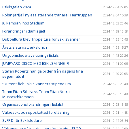
Eskilsgalan 2024
2024-12-04 22:05
Robin Jarfjäll ny assisterande tränare i Herrtruppen
2024-12-04 15:38
Julkampanj hos Stadium
2024-12-03 20:46
Förändringar i damlaget!
2024-11-28 13:58
Dubbeltura blev Trippeltura för Eskilsvänner
2024-11-26 10:45
Årets sista nätverkslunch
2024-11-25 15:27
Ungdomsledaravslutning i Eskils!
2024-11-18 22:26
JUMPYARD-DISCO MED ESKILSMINNE IF!
2024-11-11 09:05
Stefan Robèrts härliga bilder från dagens fina
2024-11-10 22:03
segermatch!
”Dutten” fick Eskils Vänners stipendium
2024-11-06 20:48
Team Ettan Södra vs Team Ettan Norra –
2024-11-06 10:48
Mustaschkampen
Organisationsförändringar i Eskils!
2024-10-28 18:55
Välbesökt och uppskattad föreläsning
2024-10-21 14:18
SvFF D för Eskilsledare
2024-10-17 08:54
Välkommen på inspirationsföreläsning 18/10
2024-10-14 12:00