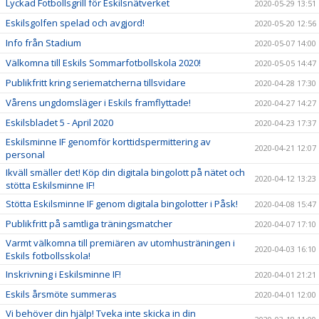
Lyckad Fotbollsgrill för Eskilsnätverket
2020-05-29 13:51
Eskilsgolfen spelad och avgjord!
2020-05-20 12:56
Info från Stadium
2020-05-07 14:00
Välkomna till Eskils Sommarfotbollskola 2020!
2020-05-05 14:47
Publikfritt kring seriematcherna tillsvidare
2020-04-28 17:30
Vårens ungdomsläger i Eskils framflyttade!
2020-04-27 14:27
Eskilsbladet 5 - April 2020
2020-04-23 17:37
Eskilsminne IF genomför korttidspermittering av
2020-04-21 12:07
personal
Ikväll smäller det! Köp din digitala bingolott på nätet och
2020-04-12 13:23
stötta Eskilsminne IF!
Stötta Eskilsminne IF genom digitala bingolotter i Påsk!
2020-04-08 15:47
Publikfritt på samtliga träningsmatcher
2020-04-07 17:10
Varmt välkomna till premiären av utomhusträningen i
2020-04-03 16:10
Eskils fotbollsskola!
Inskrivning i Eskilsminne IF!
2020-04-01 21:21
Eskils årsmöte summeras
2020-04-01 12:00
Vi behöver din hjälp! Tveka inte skicka in din