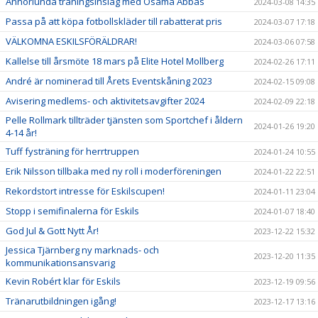
Annorlunda träningsinslag med Osama Abbas
2024-03-08 14:35
Passa på att köpa fotbollskläder till rabatterat pris
2024-03-07 17:18
VÄLKOMNA ESKILSFÖRÄLDRAR!
2024-03-06 07:58
Kallelse till årsmöte 18 mars på Elite Hotel Mollberg
2024-02-26 17:11
André är nominerad till Årets Eventskåning 2023
2024-02-15 09:08
Avisering medlems- och aktivitetsavgifter 2024
2024-02-09 22:18
Pelle Rollmark tillträder tjänsten som Sportchef i åldern
2024-01-26 19:20
4-14 år!
Tuff fysträning för herrtruppen
2024-01-24 10:55
Erik Nilsson tillbaka med ny roll i moderföreningen
2024-01-22 22:51
Rekordstort intresse för Eskilscupen!
2024-01-11 23:04
Stopp i semifinalerna för Eskils
2024-01-07 18:40
God Jul & Gott Nytt År!
2023-12-22 15:32
Jessica Tjärnberg ny marknads- och
2023-12-20 11:35
kommunikationsansvarig
Kevin Robért klar för Eskils
2023-12-19 09:56
Tränarutbildningen igång!
2023-12-17 13:16