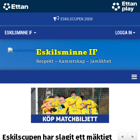
ESKILSCUPEN 2026!
ESKILSMINNE IF
LOGGA IN
Eskilsminne IF
Respekt – Kamratskap – Jämlikhet
HEM
NYHETER
BILDER ESKILSCUPEN
OM KLUBBEN
Eskilscupen har slagit ett mäktigt
<
>