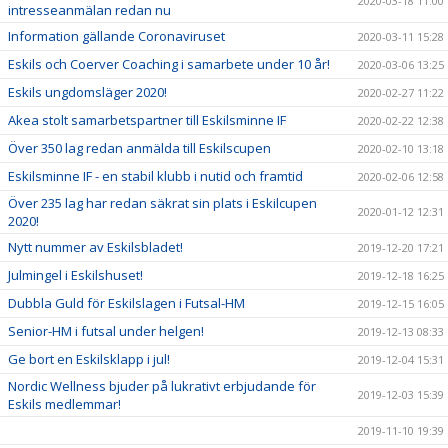
2020-03-18 11:00
intresseanmälan redan nu
Information gällande Coronaviruset
2020-03-11 15:28
Eskils och Coerver Coaching i samarbete under 10 år!
2020-03-06 13:25
Eskils ungdomsläger 2020!
2020-02-27 11:22
Akea stolt samarbetspartner till Eskilsminne IF
2020-02-22 12:38
Över 350 lag redan anmälda till Eskilscupen
2020-02-10 13:18
Eskilsminne IF - en stabil klubb i nutid och framtid
2020-02-06 12:58
Över 235 lag har redan säkrat sin plats i Eskilcupen
2020-01-12 12:31
2020!
Nytt nummer av Eskilsbladet!
2019-12-20 17:21
Julmingel i Eskilshuset!
2019-12-18 16:25
Dubbla Guld för Eskilslagen i Futsal-HM
2019-12-15 16:05
Senior-HM i futsal under helgen!
2019-12-13 08:33
Ge bort en Eskilsklapp i jul!
2019-12-04 15:31
Nordic Wellness bjuder på lukrativt erbjudande för
2019-12-03 15:39
Eskils medlemmar!
2019-11-10 19:39