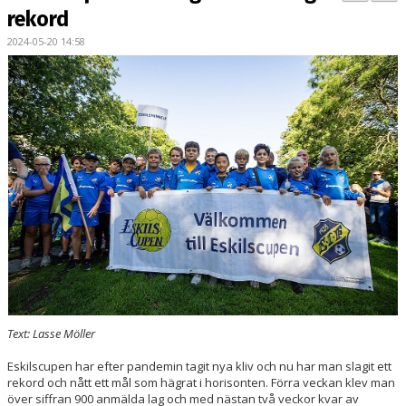
PARTNERS
rekord
2024-05-20 14:58
KALENDER
LOKALBOKNING
DOKUMENT/FILER
MEDLEMSKAP
ESKILS LOVFOTBOLL
BILJETTER
MEDLEMSFÖRMÅNER
Text: Lasse Möller
Eskilscupen har efter pandemin tagit nya kliv och nu har man slagit ett
rekord och nått ett mål som hägrat i horisonten. Förra veckan klev man
över siffran 900 anmälda lag och med nästan två veckor kvar av