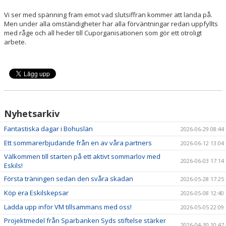
Vi ser med spänning fram emot vad slutsiffran kommer att landa på.
Men under alla omständigheter har alla förväntningar redan uppfyllts
med råge och all heder till Cuporganisationen som gör ett otroligt
arbete.
Nyhetsarkiv
Fantastiska dagar i Bohuslän
2026-06-29 08:44
Ett sommarerbjudande från en av våra partners
2026-06-12 13:04
Välkommen till starten på ett aktivt sommarlov med
2026-06-03 17:14
Eskils!
Första träningen sedan den svåra skadan
2026-05-28 17:25
Köp era Eskilskepsar
2026-05-08 12:40
Ladda upp inför VM tillsammans med oss!
2026-05-05 22:09
Projektmedel från Sparbanken Syds stiftelse stärker
2026-04-30 10:47