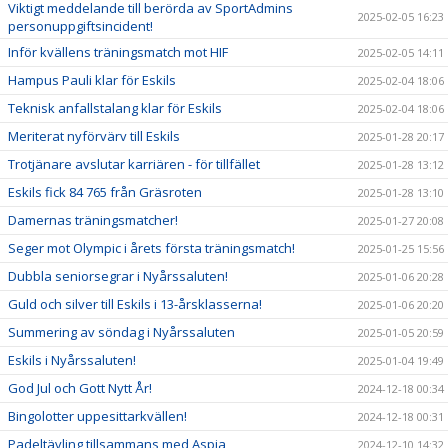
Viktigt meddelande till berörda av SportAdmins
2025-02-05 16:23
personuppgiftsincident!
Inför kvällens träningsmatch mot HIF
2025-02-05 14:11
Hampus Pauli klar för Eskils
2025-02-04 18:06
Teknisk anfallstalang klar för Eskils
2025-02-04 18:06
Meriterat nyförvärv till Eskils
2025-01-28 20:17
Trotjänare avslutar karriären - för tillfället
2025-01-28 13:12
Eskils fick 84 765 från Gräsroten
2025-01-28 13:10
Damernas träningsmatcher!
2025-01-27 20:08
Seger mot Olympic i årets första träningsmatch!
2025-01-25 15:56
Dubbla seniorsegrar i Nyårssaluten!
2025-01-06 20:28
Guld och silver till Eskils i 13-årsklasserna!
2025-01-06 20:20
Summering av söndag i Nyårssaluten
2025-01-05 20:59
Eskils i Nyårssaluten!
2025-01-04 19:49
God Jul och Gott Nytt År!
2024-12-18 00:34
Bingolotter uppesittarkvällen!
2024-12-18 00:31
Padeltävling tillsammans med Aspia
2024-12-10 14:32