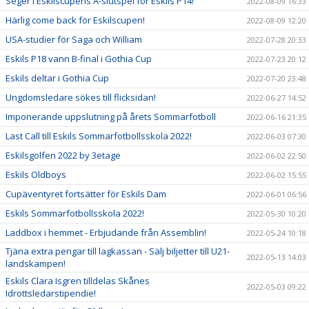
Seger i Eskilscupens A-slutspel för Eskils P14!
2022-08-09 16:33
Härlig come back för Eskilscupen!
2022-08-09 12:20
USA-studier för Saga och William
2022-07-28 20:33
Eskils P18 vann B-final i Gothia Cup
2022-07-23 20:12
Eskils deltar i Gothia Cup
2022-07-20 23:48
Ungdomsledare sökes till flicksidan!
2022-06-27 14:52
Imponerande uppslutning på årets Sommarfotboll
2022-06-16 21:35
Last Call till Eskils Sommarfotbollsskola 2022!
2022-06-03 07:30
Eskilsgolfen 2022 by 3etage
2022-06-02 22:50
Eskils Oldboys
2022-06-02 15:55
Cupäventyret fortsätter för Eskils Dam
2022-06-01 06:56
Eskils Sommarfotbollsskola 2022!
2022-05-30 10:20
Laddbox i hemmet - Erbjudande från Assemblin!
2022-05-24 10:18
Tjäna extra pengar till lagkassan - Sälj biljetter till U21-
2022-05-13 14:03
landskampen!
Eskils Clara Isgren tilldelas Skånes
2022-05-03 09:22
Idrottsledarstipendie!