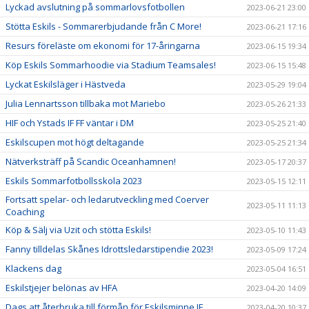
Lyckad avslutning på sommarlovsfotbollen
2023-06-21 23:00
Stötta Eskils - Sommarerbjudande från C More!
2023-06-21 17:16
Resurs föreläste om ekonomi för 17-åringarna
2023-06-15 19:34
Köp Eskils Sommarhoodie via Stadium Teamsales!
2023-06-15 15:48
Lyckat Eskilsläger i Hästveda
2023-05-29 19:04
Julia Lennartsson tillbaka mot Mariebo
2023-05-26 21:33
HIF och Ystads IF FF väntar i DM
2023-05-25 21:40
Eskilscupen mot högt deltagande
2023-05-25 21:34
Nätverksträff på Scandic Oceanhamnen!
2023-05-17 20:37
Eskils Sommarfotbollsskola 2023
2023-05-15 12:11
Fortsatt spelar- och ledarutveckling med Coerver
2023-05-11 11:13
Coaching
Köp & Sälj via Uzit och stötta Eskils!
2023-05-10 11:43
Fanny tilldelas Skånes Idrottsledarstipendie 2023!
2023-05-09 17:24
Klackens dag
2023-05-04 16:51
Eskilstjejer belönas av HFA
2023-04-20 14:09
Dags att återbruka till förmån för Eskilsminne IF
2023-04-20 10:37