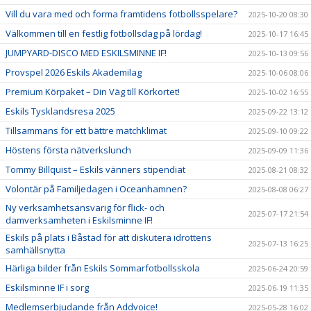
Vill du vara med och forma framtidens fotbollsspelare?
2025-10-20 08:30
Välkommen till en festlig fotbollsdag på lördag!
2025-10-17 16:45
JUMPYARD-DISCO MED ESKILSMINNE IF!
2025-10-13 09:56
Provspel 2026 Eskils Akademilag
2025-10-06 08:06
Premium Körpaket – Din Väg till Körkortet!
2025-10-02 16:55
Eskils Tysklandsresa 2025
2025-09-22 13:12
Tillsammans för ett bättre matchklimat
2025-09-10 09:22
Höstens första nätverkslunch
2025-09-09 11:36
Tommy Billquist – Eskils vänners stipendiat
2025-08-21 08:32
Volontär på Familjedagen i Oceanhamnen?
2025-08-08 06:27
Ny verksamhetsansvarig för flick- och
2025-07-17 21:54
damverksamheten i Eskilsminne IF!
Eskils på plats i Båstad för att diskutera idrottens
2025-07-13 16:25
samhällsnytta
Härliga bilder från Eskils Sommarfotbollsskola
2025-06-24 20:59
Eskilsminne IF i sorg
2025-06-19 11:35
Medlemserbjudande från Addvoice!
2025-05-28 16:02