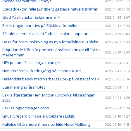
Lyckad premiär för Oldboys!
2022-05-02 18:52
Stadsdirektör Palle Lundberg gästade nätverksträffen
2022-04-30 00:15
Glad Påsk önskar Eskilsminne IF!
2022-04-14 15:07
Eskils ungdomar trivs på Påsklovsfotbollen
2022-04-11 18:30
70-talet tjejer och killar i Fotbollsskolans uppstart
2022-04-09 21:00
Dags för årets inskrivning av nya fotbollslirare i Eskils!
2022-04-07 16:30
Erbjudande från vår partner Länsförsäkringar till Eskils
2022-03-29 16:30
medlemmar!
HFA prisade Eskils unga talanger
2022-03-24 22:41
Nätverksåret kickade igång på Scandic Nord!
2022-03-11 16:58
Halländskt besök med Varbergs BoIS på Västergårds IP
2022-03-05 20:16
Summering av årsmötet
2022-03-04 14:11
Eskils återstartar Herr Motion (Oldboys) till säsongen
2022-02-24 16:26
2022!
Eskils ungdomsläger 2022!
2022-02-23 17:24
Linus Gregard blir spelarutbildare i Eskils
2022-02-10 13:27
Kallelse till årsmöte 3 mars på Elite Hotel Mollberg
2022-02-10 10:58