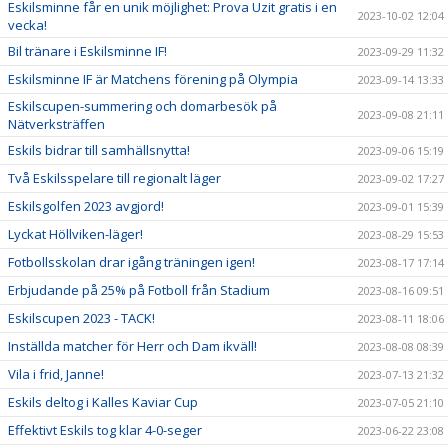
Eskilsminne får en unik möjlighet: Prova Uzit gratis i en
2023-10-02 12:04
vecka!
Bil tränare i Eskilsminne IF!
2023-09-29 11:32
Eskilsminne IF är Matchens förening på Olympia
2023-09-14 13:33
Eskilscupen-summering och domarbesök på
2023-09-08 21:11
Nätverksträffen
Eskils bidrar till samhällsnytta!
2023-09-06 15:19
Två Eskilsspelare till regionalt läger
2023-09-02 17:27
Eskilsgolfen 2023 avgjord!
2023-09-01 15:39
Lyckat Höllviken-läger!
2023-08-29 15:53
Fotbollsskolan drar igång träningen igen!
2023-08-17 17:14
Erbjudande på 25% på Fotboll från Stadium
2023-08-16 09:51
Eskilscupen 2023 - TACK!
2023-08-11 18:06
Inställda matcher för Herr och Dam ikväll!
2023-08-08 08:39
Vila i frid, Janne!
2023-07-13 21:32
Eskils deltog i Kalles Kaviar Cup
2023-07-05 21:10
Effektivt Eskils tog klar 4-0-seger
2023-06-22 23:08