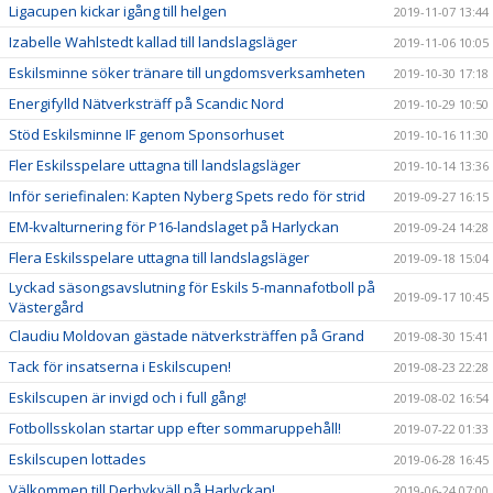
Ligacupen kickar igång till helgen
2019-11-07 13:44
Izabelle Wahlstedt kallad till landslagsläger
2019-11-06 10:05
Eskilsminne söker tränare till ungdomsverksamheten
2019-10-30 17:18
Energifylld Nätverksträff på Scandic Nord
2019-10-29 10:50
Stöd Eskilsminne IF genom Sponsorhuset
2019-10-16 11:30
Fler Eskilsspelare uttagna till landslagsläger
2019-10-14 13:36
Inför seriefinalen: Kapten Nyberg Spets redo för strid
2019-09-27 16:15
EM-kvalturnering för P16-landslaget på Harlyckan
2019-09-24 14:28
Flera Eskilsspelare uttagna till landslagsläger
2019-09-18 15:04
Lyckad säsongsavslutning för Eskils 5-mannafotboll på
2019-09-17 10:45
Västergård
Claudiu Moldovan gästade nätverksträffen på Grand
2019-08-30 15:41
Tack för insatserna i Eskilscupen!
2019-08-23 22:28
Eskilscupen är invigd och i full gång!
2019-08-02 16:54
Fotbollsskolan startar upp efter sommaruppehåll!
2019-07-22 01:33
Eskilscupen lottades
2019-06-28 16:45
Välkommen till Derbykväll på Harlyckan!
2019-06-24 07:00