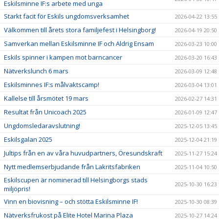
Eskilsminne IF:s arbete med unga
Starkt facit för Eskils ungdomsverksamhet
2026-04-22 13:55
Välkommen till årets stora familjefest i Helsingborg!
2026-04-19 20:50
Samverkan mellan Eskilsminne IF och Aldrig Ensam
2026-03-23 10:00
Eskils spinner i kampen mot barncancer
2026-03-20 16:43
Nätverkslunch 6 mars
2026-03-09 12:48
Eskilsminnes IF:s målvaktscamp!
2026-03-04 13:01
Kallelse till årsmötet 19 mars
2026-02-27 14:31
Resultat från Unicoach 2025
2026-01-09 12:47
Ungdomsledaravslutning!
2025-12-05 13:45
Eskilsgalan 2025
2025-12-04 21:19
Jultips från en av våra huvudpartners, Öresundskraft
2025-11-27 15:24
Nytt medlemserbjudande från Lakritsfabriken
2025-11-04 10:50
Eskilscupen är nominerad till Helsingborgs stads
2025-10-30 16:23
miljöpris!
Vinn en biovisning – och stötta Eskilsminne IF!
2025-10-30 08:39
Nätverksfrukost på Elite Hotel Marina Plaza
2025-10-27 14:24