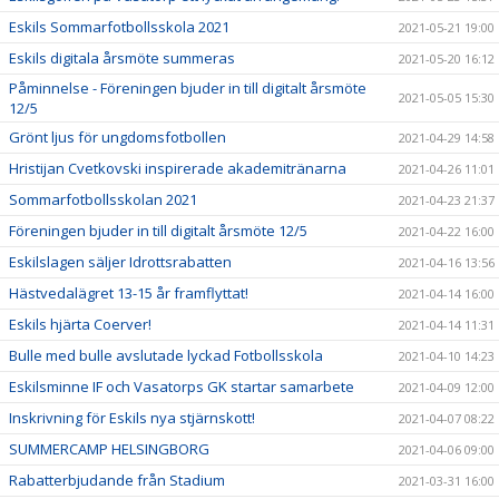
Eskils Sommarfotbollsskola 2021
2021-05-21 19:00
Eskils digitala årsmöte summeras
2021-05-20 16:12
Påminnelse - Föreningen bjuder in till digitalt årsmöte
2021-05-05 15:30
12/5
Grönt ljus för ungdomsfotbollen
2021-04-29 14:58
Hristijan Cvetkovski inspirerade akademitränarna
2021-04-26 11:01
Sommarfotbollsskolan 2021
2021-04-23 21:37
Föreningen bjuder in till digitalt årsmöte 12/5
2021-04-22 16:00
Eskilslagen säljer Idrottsrabatten
2021-04-16 13:56
Hästvedalägret 13-15 år framflyttat!
2021-04-14 16:00
Eskils hjärta Coerver!
2021-04-14 11:31
Bulle med bulle avslutade lyckad Fotbollsskola
2021-04-10 14:23
Eskilsminne IF och Vasatorps GK startar samarbete
2021-04-09 12:00
Inskrivning för Eskils nya stjärnskott!
2021-04-07 08:22
SUMMERCAMP HELSINGBORG
2021-04-06 09:00
Rabatterbjudande från Stadium
2021-03-31 16:00