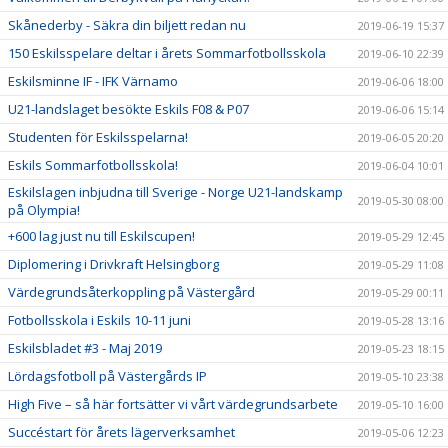
Skånederby - Säkra din biljett redan nu
2019-06-19 15:37
150 Eskilsspelare deltar i årets Sommarfotbollsskola
2019-06-10 22:39
Eskilsminne IF - IFK Värnamo
2019-06-06 18:00
U21-landslaget besökte Eskils F08 & P07
2019-06-06 15:14
Studenten för Eskilsspelarna!
2019-06-05 20:20
Eskils Sommarfotbollsskola!
2019-06-04 10:01
Eskilslagen inbjudna till Sverige - Norge U21-landskamp
2019-05-30 08:00
på Olympia!
+600 lag just nu till Eskilscupen!
2019-05-29 12:45
Diplomering i Drivkraft Helsingborg
2019-05-29 11:08
Värdegrundsåterkoppling på Västergård
2019-05-29 00:11
Fotbollsskola i Eskils 10-11 juni
2019-05-28 13:16
Eskilsbladet #3 - Maj 2019
2019-05-23 18:15
Lördagsfotboll på Västergårds IP
2019-05-10 23:38
High Five – så här fortsätter vi vårt värdegrundsarbete
2019-05-10 16:00
Succéstart för årets lägerverksamhet
2019-05-06 12:23