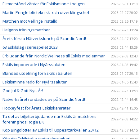
Elitmotstånd väntar för Eskilsminne i helgen
2023-03-01 17:18
Martin Pringle blir teknisk- och utvecklingschef
2023-02-27 20:02
Matchen mot Vellinge inställd
2023-02-25 17:19
Helgens träningsmatcher
2023-02-23 11:24
Årets första Nätverkslunch på Scandic Nord!
2023-02-17 17:20
63 Eskilslag i seriespelet 2023!
2023-02-14 13:29
Erbjudande från Nordic Wellness till Eskils medlemmar
2023-02-08 12:43
Eskils imponerade i Nyårssaluten
2023-01-08 19:42
Blandad utdelning för Eskils i Saluten
2023-01-07 20:13
Eskilsminne redo för Nyårssaluten
2023-01-05 15:40
God Jul & Gott Nytt År!
2022-12-23 11:53
Nätverksåret rundades av på Scandic Nord!
2022-12-14 16:48
Hockeyfest för Årets Eskilskamrater
2022-12-11 15:05
Ta del av biljetterbjudande när Eskils är matchens
2022-12-08 14:22
förening hos Rögle BK
Köp Bingolotter av Eskils till uppesittarkvällen 23/12!
2022-12-07 14:15
Köp din Eskilströja under december!
2022-11-29 10:24