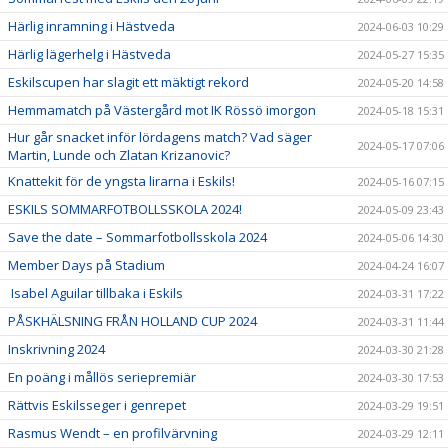
Härlig inramning i Hästveda
2024-06-03 10:29
Härlig lägerhelg i Hästveda
2024-05-27 15:35
Eskilscupen har slagit ett mäktigt rekord
2024-05-20 14:58
Hemmamatch på Västergård mot IK Rössö imorgon
2024-05-18 15:31
Hur går snacket inför lördagens match? Vad säger
2024-05-17 07:06
Martin, Lunde och Zlatan Krizanovic?
Knattekit för de yngsta lirarna i Eskils!
2024-05-16 07:15
ESKILS SOMMARFOTBOLLSSKOLA 2024!
2024-05-09 23:43
Save the date – Sommarfotbollsskola 2024
2024-05-06 14:30
Member Days på Stadium
2024-04-24 16:07
Isabel Aguilar tillbaka i Eskils
2024-03-31 17:22
PÅSKHÄLSNING FRÅN HOLLAND CUP 2024
2024-03-31 11:44
Inskrivning 2024
2024-03-30 21:28
En poäng i mållös seriepremiär
2024-03-30 17:53
Rättvis Eskilsseger i genrepet
2024-03-29 19:51
Rasmus Wendt – en profilvärvning
2024-03-29 12:11