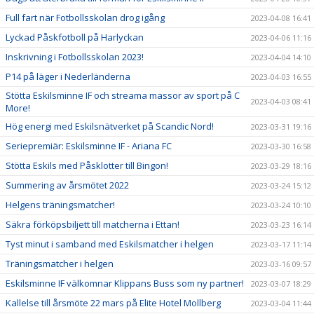
Full fart när Fotbollsskolan drog igång
2023-04-08 16:41
Lyckad Påskfotboll på Harlyckan
2023-04-06 11:16
Inskrivning i Fotbollsskolan 2023!
2023-04-04 14:10
P14 på läger i Nederländerna
2023-04-03 16:55
Stötta Eskilsminne IF och streama massor av sport på C
2023-04-03 08:41
More!
Hög energi med Eskilsnätverket på Scandic Nord!
2023-03-31 19:16
Seriepremiär: Eskilsminne IF - Ariana FC
2023-03-30 16:58
Stötta Eskils med Påsklotter till Bingon!
2023-03-29 18:16
Summering av årsmötet 2022
2023-03-24 15:12
Helgens träningsmatcher!
2023-03-24 10:10
Säkra förköpsbiljett till matcherna i Ettan!
2023-03-23 16:14
Tyst minut i samband med Eskilsmatcher i helgen
2023-03-17 11:14
Träningsmatcher i helgen
2023-03-16 09:57
Eskilsminne IF välkomnar Klippans Buss som ny partner!
2023-03-07 18:29
Kallelse till årsmöte 22 mars på Elite Hotel Mollberg
2023-03-04 11:44