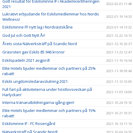
Gott resultat för Eskilsminne IF i Akademicertifieringen
2022-02-01 11:48
2021
Lukrativt erbjudande för Eskilsmedlemmar hos Nordic
2022-01-19 14:33
Wellness!
Eskilsminne FF nytt lag i Nordvästskåne
2022-01-14 13:32
God Jul och Gott Nytt År!
2021-12-22 16:13
Årets sista Nätverksträff på Scandic Nord
2021-12-10 20:37
Gräsroten gav Eskils 85 946 kronor
2021-11-25 12:47
Eskilspadeln 2021 avgjord!
2021-11-19 16:54
Elite Hotels bjuder medlemmar och partners på 25%
2021-11-18 09:46
rabatt!
Eskils ungdomsledaravslutning 2021
2021-11-13 10:09
Full fart på aktiviteterna under höstlovsveckan på
2021-11-05 14:09
Harlyckan!
Interna tränarutbildningarna igång igen!
2021-10-24 19:10
Elite Hotels bjuder medlemmar och partners på 15%
2021-10-21 10:31
rabatt!
Eskilsminne IF - FC Rosengård
2021-10-13 11:16
Nätverksträff på Scandic Nord!
2021-10-06 16:52