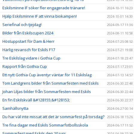
Eskilsminne IF söker fler engagerade tränare!
2024-10-11 16:23
Hjälp Eskilsminne IF att vinna biokampen!
2024-10-01 14:30
Seriefinal och tjejdag!
2024-09-17 11:36
Bilder från Eskilscupen 2024
2024-08-11 10:58
Höstuppstart för Dam & Herr
2024-07-25 08:52
Härlig revansch för Eskils F17
2024-07-21 19:08
Tre Eskilslag vidare i Gothia Cup
2024-07-18 23:47
Rapport från Gothia Cup
2024-07-17 23:01
Ett nytt Gothia Cup äventyr väntar för 11 Eskilslag
2024-07-13 14:57
Tom Landgrens bilder från Sommarfesten med Eskils
2024-06-30 22:48
Johan Liljas bilder från Sommarfesten med Eskils
2024-06-30 22:44
En fin Eskilskväll &#128155;&#128153;
2024-06-30 22:37
Samhällsnytta
2024-06-27 00:14
Du har väl inte missat att det är sommarfest på torsdag?
2024-06-18 15:26
Tre fina dagar med Eskils Sommarfotbollsskola
2024-06-17 11:52
Sommarfest med Eskils den 20 juni
2024-06-09 22:19