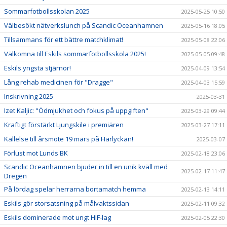
Sommarfotbollsskolan 2025
2025-05-25 10:50
Välbesökt nätverkslunch på Scandic Oceanhamnen
2025-05-16 18:05
Tillsammans för ett bättre matchklimat!
2025-05-08 22:06
Välkomna till Eskils sommarfotbollsskola 2025!
2025-05-05 09:48
Eskils yngsta stjärnor!
2025-04-09 13:54
Lång rehab medicinen för "Dragge"
2025-04-03 15:59
Inskrivning 2025
2025-03-31
Izet Kaljic: "Ödmjukhet och fokus på uppgiften"
2025-03-29 09:44
Kraftigt förstärkt Ljungskile i premiären
2025-03-27 17:11
Kallelse till årsmöte 19 mars på Harlyckan!
2025-03-07
Förlust mot Lunds BK
2025-02-18 23:06
Scandic Oceanhamnen bjuder in till en unik kväll med
2025-02-17 11:47
Dregen
På lördag spelar herrarna bortamatch hemma
2025-02-13 14:11
Eskils gör storsatsning på målvaktssidan
2025-02-11 09:32
Eskils dominerade mot ungt HIF-lag
2025-02-05 22:30