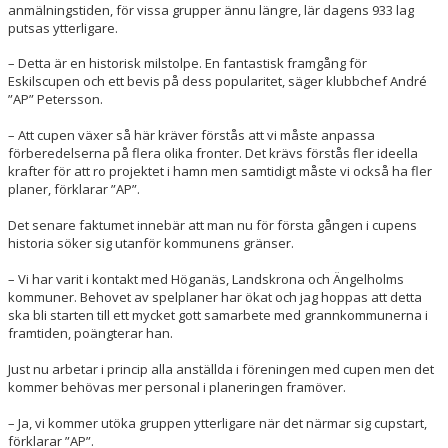
anmälningstiden, för vissa grupper ännu längre, lär dagens 933 lag
putsas ytterligare.
– Detta är en historisk milstolpe. En fantastisk framgång för
Eskilscupen och ett bevis på dess popularitet, säger klubbchef André
”AP” Petersson.
– Att cupen växer så här kräver förstås att vi måste anpassa
förberedelserna på flera olika fronter. Det krävs förstås fler ideella
krafter för att ro projektet i hamn men samtidigt måste vi också ha fler
planer, förklarar ”AP”.
Det senare faktumet innebär att man nu för första gången i cupens
historia söker sig utanför kommunens gränser.
– Vi har varit i kontakt med Höganäs, Landskrona och Ängelholms
kommuner. Behovet av spelplaner har ökat och jag hoppas att detta
ska bli starten till ett mycket gott samarbete med grannkommunerna i
framtiden, poängterar han.
Just nu arbetar i princip alla anställda i föreningen med cupen men det
kommer behövas mer personal i planeringen framöver.
– Ja, vi kommer utöka gruppen ytterligare när det närmar sig cupstart,
förklarar ”AP”.