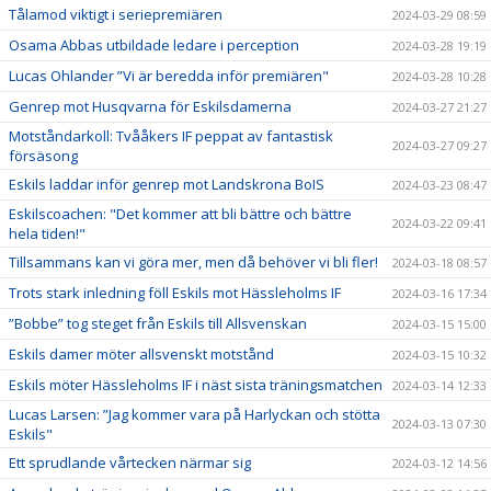
Tålamod viktigt i seriepremiären
2024-03-29 08:59
Osama Abbas utbildade ledare i perception
2024-03-28 19:19
Lucas Ohlander ”Vi är beredda inför premiären"
2024-03-28 10:28
Genrep mot Husqvarna för Eskilsdamerna
2024-03-27 21:27
Motståndarkoll: Tvååkers IF peppat av fantastisk
2024-03-27 09:27
försäsong
Eskils laddar inför genrep mot Landskrona BoIS
2024-03-23 08:47
Eskilscoachen: "Det kommer att bli bättre och bättre
2024-03-22 09:41
hela tiden!"
Tillsammans kan vi göra mer, men då behöver vi bli fler!
2024-03-18 08:57
Trots stark inledning föll Eskils mot Hässleholms IF
2024-03-16 17:34
”Bobbe” tog steget från Eskils till Allsvenskan
2024-03-15 15:00
Eskils damer möter allsvenskt motstånd
2024-03-15 10:32
Eskils möter Hässleholms IF i näst sista träningsmatchen
2024-03-14 12:33
Lucas Larsen: ”Jag kommer vara på Harlyckan och stötta
2024-03-13 07:30
Eskils"
Ett sprudlande vårtecken närmar sig
2024-03-12 14:56