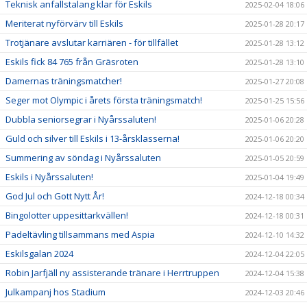
Teknisk anfallstalang klar för Eskils
2025-02-04 18:06
Meriterat nyförvärv till Eskils
2025-01-28 20:17
Trotjänare avslutar karriären - för tillfället
2025-01-28 13:12
Eskils fick 84 765 från Gräsroten
2025-01-28 13:10
Damernas träningsmatcher!
2025-01-27 20:08
Seger mot Olympic i årets första träningsmatch!
2025-01-25 15:56
Dubbla seniorsegrar i Nyårssaluten!
2025-01-06 20:28
Guld och silver till Eskils i 13-årsklasserna!
2025-01-06 20:20
Summering av söndag i Nyårssaluten
2025-01-05 20:59
Eskils i Nyårssaluten!
2025-01-04 19:49
God Jul och Gott Nytt År!
2024-12-18 00:34
Bingolotter uppesittarkvällen!
2024-12-18 00:31
Padeltävling tillsammans med Aspia
2024-12-10 14:32
Eskilsgalan 2024
2024-12-04 22:05
Robin Jarfjäll ny assisterande tränare i Herrtruppen
2024-12-04 15:38
Julkampanj hos Stadium
2024-12-03 20:46