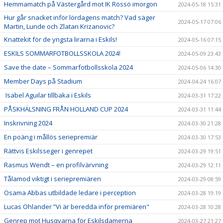
Hemmamatch på Västergård mot IK Rössö imorgon
2024-05-18 15:31
Hur går snacket inför lördagens match? Vad säger
2024-05-17 07:06
Martin, Lunde och Zlatan Krizanovic?
Knattekit för de yngsta lirarna i Eskils!
2024-05-16 07:15
ESKILS SOMMARFOTBOLLSSKOLA 2024!
2024-05-09 23:43
Save the date – Sommarfotbollsskola 2024
2024-05-06 14:30
Member Days på Stadium
2024-04-24 16:07
Isabel Aguilar tillbaka i Eskils
2024-03-31 17:22
PÅSKHÄLSNING FRÅN HOLLAND CUP 2024
2024-03-31 11:44
Inskrivning 2024
2024-03-30 21:28
En poäng i mållös seriepremiär
2024-03-30 17:53
Rättvis Eskilsseger i genrepet
2024-03-29 19:51
Rasmus Wendt – en profilvärvning
2024-03-29 12:11
Tålamod viktigt i seriepremiären
2024-03-29 08:59
Osama Abbas utbildade ledare i perception
2024-03-28 19:19
Lucas Ohlander ”Vi är beredda inför premiären"
2024-03-28 10:28
Genrep mot Husqvarna för Eskilsdamerna
2024-03-27 21:27