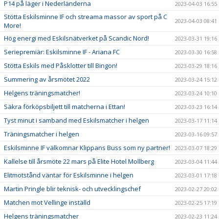
P14 på läger i Nederländerna
2023-04-03 16:55
Stötta Eskilsminne IF och streama massor av sport på C
2023-04-03 08:41
More!
Hög energi med Eskilsnätverket på Scandic Nord!
2023-03-31 19:16
Seriepremiär: Eskilsminne IF - Ariana FC
2023-03-30 16:58
Stötta Eskils med Påsklotter till Bingon!
2023-03-29 18:16
Summering av årsmötet 2022
2023-03-24 15:12
Helgens träningsmatcher!
2023-03-24 10:10
Säkra förköpsbiljett till matcherna i Ettan!
2023-03-23 16:14
Tyst minut i samband med Eskilsmatcher i helgen
2023-03-17 11:14
Träningsmatcher i helgen
2023-03-16 09:57
Eskilsminne IF välkomnar Klippans Buss som ny partner!
2023-03-07 18:29
Kallelse till årsmöte 22 mars på Elite Hotel Mollberg
2023-03-04 11:44
Elitmotstånd väntar för Eskilsminne i helgen
2023-03-01 17:18
Martin Pringle blir teknisk- och utvecklingschef
2023-02-27 20:02
Matchen mot Vellinge inställd
2023-02-25 17:19
Helgens träningsmatcher
2023-02-23 11:24