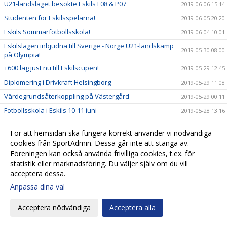
U21-landslaget besökte Eskils F08 & P07
2019-06-06 15:14
Studenten för Eskilsspelarna!
2019-06-05 20:20
Eskils Sommarfotbollsskola!
2019-06-04 10:01
Eskilslagen inbjudna till Sverige - Norge U21-landskamp
2019-05-30 08:00
på Olympia!
+600 lag just nu till Eskilscupen!
2019-05-29 12:45
Diplomering i Drivkraft Helsingborg
2019-05-29 11:08
Värdegrundsåterkoppling på Västergård
2019-05-29 00:11
Fotbollsskola i Eskils 10-11 juni
2019-05-28 13:16
Eskilsbladet #3 - Maj 2019
2019-05-23 18:15
För att hemsidan ska fungera korrekt använder vi nödvändiga
Lördagsfotboll på Västergårds IP
2019-05-10 23:38
cookies från SportAdmin. Dessa går inte att stänga av.
High Five – så här fortsätter vi vårt värdegrundsarbete
Föreningen kan också använda frivilliga cookies, t.ex. för
2019-05-10 16:00
statistik eller marknadsföring. Du väljer själv om du vill
Succéstart för årets lägerverksamhet
2019-05-06 12:23
acceptera dessa.
Glad påsk
2019-04-18 11:37
Anpassa dina val
Positiv utveckling för Eskils i Akademicertifieringen!
2019-04-15 16:20
Acceptera nödvändiga
Acceptera alla
Gutz ny huvudsponsor för Eskilscupen
2019-04-08 10:26
450 lag redan anmälda till Eskilscupen!
2019-04-03 22:02