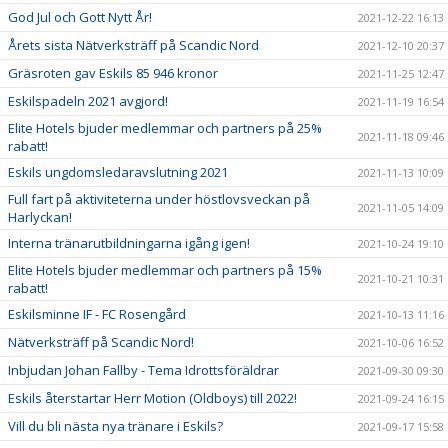
God Jul och Gott Nytt År!
2021-12-22 16:13
Årets sista Nätverksträff på Scandic Nord
2021-12-10 20:37
Gräsroten gav Eskils 85 946 kronor
2021-11-25 12:47
Eskilspadeln 2021 avgjord!
2021-11-19 16:54
Elite Hotels bjuder medlemmar och partners på 25%
2021-11-18 09:46
rabatt!
Eskils ungdomsledaravslutning 2021
2021-11-13 10:09
Full fart på aktiviteterna under höstlovsveckan på
2021-11-05 14:09
Harlyckan!
Interna tränarutbildningarna igång igen!
2021-10-24 19:10
Elite Hotels bjuder medlemmar och partners på 15%
2021-10-21 10:31
rabatt!
Eskilsminne IF - FC Rosengård
2021-10-13 11:16
Nätverksträff på Scandic Nord!
2021-10-06 16:52
Inbjudan Johan Fallby - Tema Idrottsföräldrar
2021-09-30 09:30
Eskils återstartar Herr Motion (Oldboys) till 2022!
2021-09-24 16:15
Vill du bli nästa nya tränare i Eskils?
2021-09-17 15:58