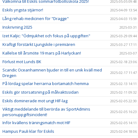
Välkomna till Eskils sommarfotbollsskola 2025!
2025-05-05 09:48
Eskils yngsta stjärnor!
2025-04-09 13:54
Lång rehab medicinen för "Dragge"
2025-04-03 15:59
Inskrivning 2025
2025-03-31
Izet Kaljic: "Ödmjukhet och fokus på uppgiften"
2025-03-29 09:44
Kraftigt förstärkt Ljungskile i premiären
2025-03-27 17:11
Kallelse till årsmöte 19 mars på Harlyckan!
2025-03-07
Förlust mot Lunds BK
2025-02-18 23:06
Scandic Oceanhamnen bjuder in till en unik kväll med
2025-02-17 11:47
Dregen
På lördag spelar herrarna bortamatch hemma
2025-02-13 14:11
Eskils gör storsatsning på målvaktssidan
2025-02-11 09:32
Eskils dominerade mot ungt HIF-lag
2025-02-05 22:30
Viktigt meddelande till berörda av SportAdmins
2025-02-05 16:23
personuppgiftsincident!
Inför kvällens träningsmatch mot HIF
2025-02-05 14:11
Hampus Pauli klar för Eskils
2025-02-04 18:06