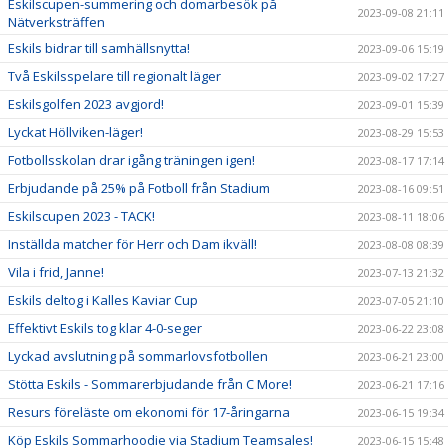
Eskilscupen-summering och domarbesök på
2023-09-08 21:11
Nätverksträffen
Eskils bidrar till samhällsnytta!
2023-09-06 15:19
Två Eskilsspelare till regionalt läger
2023-09-02 17:27
Eskilsgolfen 2023 avgjord!
2023-09-01 15:39
Lyckat Höllviken-läger!
2023-08-29 15:53
Fotbollsskolan drar igång träningen igen!
2023-08-17 17:14
Erbjudande på 25% på Fotboll från Stadium
2023-08-16 09:51
Eskilscupen 2023 - TACK!
2023-08-11 18:06
Inställda matcher för Herr och Dam ikväll!
2023-08-08 08:39
Vila i frid, Janne!
2023-07-13 21:32
Eskils deltog i Kalles Kaviar Cup
2023-07-05 21:10
Effektivt Eskils tog klar 4-0-seger
2023-06-22 23:08
Lyckad avslutning på sommarlovsfotbollen
2023-06-21 23:00
Stötta Eskils - Sommarerbjudande från C More!
2023-06-21 17:16
Resurs föreläste om ekonomi för 17-åringarna
2023-06-15 19:34
Köp Eskils Sommarhoodie via Stadium Teamsales!
2023-06-15 15:48