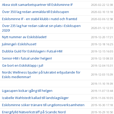
Akea stolt samarbetspartner till Eskilsminne IF
2020-02-22 12:38
Över 350 lag redan anmälda till Eskilscupen
2020-02-10 13:18
Eskilsminne IF - en stabil klubb i nutid och framtid
2020-02-06 12:58
Över 235 lag har redan säkrat sin plats i Eskilcupen
2020-01-12 12:31
2020!
Nytt nummer av Eskilsbladet!
2019-12-20 17:21
Julmingel i Eskilshuset!
2019-12-18 16:25
Dubbla Guld för Eskilslagen i Futsal-HM
2019-12-15 16:05
Senior-HM i futsal under helgen!
2019-12-13 08:33
Ge bort en Eskilsklapp i jul!
2019-12-04 15:31
Nordic Wellness bjuder på lukrativt erbjudande för
2019-12-03 15:39
Eskils medlemmar!
2019-11-10 19:39
Ligacupen kickar igång till helgen
2019-11-07 13:44
Izabelle Wahlstedt kallad till landslagsläger
2019-11-06 10:05
Eskilsminne söker tränare till ungdomsverksamheten
2019-10-30 17:18
Energifylld Nätverksträff på Scandic Nord
2019-10-29 10:50