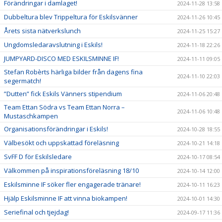
Förändringar i damlaget!
2024-11-28 13:58
Dubbeltura blev Trippeltura för Eskilsvänner
2024-11-26 10:45
Årets sista nätverkslunch
2024-11-25 15:27
Ungdomsledaravslutning i Eskils!
2024-11-18 22:26
JUMPYARD-DISCO MED ESKILSMINNE IF!
2024-11-11 09:05
Stefan Robèrts härliga bilder från dagens fina
2024-11-10 22:03
segermatch!
”Dutten” fick Eskils Vänners stipendium
2024-11-06 20:48
Team Ettan Södra vs Team Ettan Norra –
2024-11-06 10:48
Mustaschkampen
Organisationsförändringar i Eskils!
2024-10-28 18:55
Välbesökt och uppskattad föreläsning
2024-10-21 14:18
SvFF D för Eskilsledare
2024-10-17 08:54
Välkommen på inspirationsföreläsning 18/10
2024-10-14 12:00
Eskilsminne IF söker fler engagerade tränare!
2024-10-11 16:23
Hjälp Eskilsminne IF att vinna biokampen!
2024-10-01 14:30
Seriefinal och tjejdag!
2024-09-17 11:36