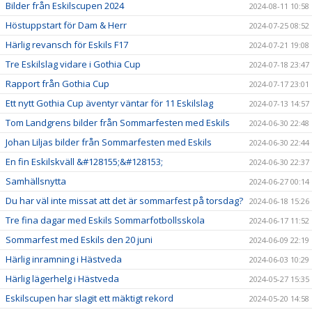
Bilder från Eskilscupen 2024
2024-08-11 10:58
Höstuppstart för Dam & Herr
2024-07-25 08:52
Härlig revansch för Eskils F17
2024-07-21 19:08
Tre Eskilslag vidare i Gothia Cup
2024-07-18 23:47
Rapport från Gothia Cup
2024-07-17 23:01
Ett nytt Gothia Cup äventyr väntar för 11 Eskilslag
2024-07-13 14:57
Tom Landgrens bilder från Sommarfesten med Eskils
2024-06-30 22:48
Johan Liljas bilder från Sommarfesten med Eskils
2024-06-30 22:44
En fin Eskilskväll &#128155;&#128153;
2024-06-30 22:37
Samhällsnytta
2024-06-27 00:14
Du har väl inte missat att det är sommarfest på torsdag?
2024-06-18 15:26
Tre fina dagar med Eskils Sommarfotbollsskola
2024-06-17 11:52
Sommarfest med Eskils den 20 juni
2024-06-09 22:19
Härlig inramning i Hästveda
2024-06-03 10:29
Härlig lägerhelg i Hästveda
2024-05-27 15:35
Eskilscupen har slagit ett mäktigt rekord
2024-05-20 14:58