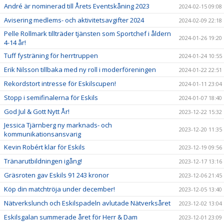
André är nominerad till Årets Eventskåning 2023
2024-02-15 09:08
Avisering medlems- och aktivitetsavgifter 2024
2024-02-09 22:18
Pelle Rollmark tillträder tjänsten som Sportchef i åldern
2024-01-26 19:20
4-14 år!
Tuff fysträning för herrtruppen
2024-01-24 10:55
Erik Nilsson tillbaka med ny roll i moderföreningen
2024-01-22 22:51
Rekordstort intresse för Eskilscupen!
2024-01-11 23:04
Stopp i semifinalerna för Eskils
2024-01-07 18:40
God Jul & Gott Nytt År!
2023-12-22 15:32
Jessica Tjärnberg ny marknads- och
2023-12-20 11:35
kommunikationsansvarig
Kevin Robért klar för Eskils
2023-12-19 09:56
Tränarutbildningen igång!
2023-12-17 13:16
Gräsroten gav Eskils 91 243 kronor
2023-12-06 21:45
Köp din matchtröja under december!
2023-12-05 13:40
Nätverkslunch och Eskilspadeln avlutade Nätverksåret
2023-12-02 13:04
Eskilsgalan summerade året för Herr & Dam
2023-12-01 23:09