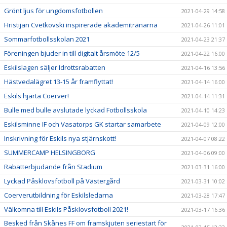
Grönt ljus för ungdomsfotbollen
2021-04-29 14:58
Hristijan Cvetkovski inspirerade akademitränarna
2021-04-26 11:01
Sommarfotbollsskolan 2021
2021-04-23 21:37
Föreningen bjuder in till digitalt årsmöte 12/5
2021-04-22 16:00
Eskilslagen säljer Idrottsrabatten
2021-04-16 13:56
Hästvedalägret 13-15 år framflyttat!
2021-04-14 16:00
Eskils hjärta Coerver!
2021-04-14 11:31
Bulle med bulle avslutade lyckad Fotbollsskola
2021-04-10 14:23
Eskilsminne IF och Vasatorps GK startar samarbete
2021-04-09 12:00
Inskrivning för Eskils nya stjärnskott!
2021-04-07 08:22
SUMMERCAMP HELSINGBORG
2021-04-06 09:00
Rabatterbjudande från Stadium
2021-03-31 16:00
Lyckad Påsklovsfotboll på Västergård
2021-03-31 10:02
Coerverutbildning för Eskilsledarna
2021-03-28 17:47
Välkomna till Eskils Påsklovsfotboll 2021!
2021-03-17 16:36
Besked från Skånes FF om framskjuten seriestart för