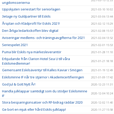
2021-03-15 12:33
ungdomsserierna
Uppskjuten seriestart för seniorlagen
2021-03-10 10:02
3etage ny Guldpartner till Eskils
2021-03-06 13:44
Årsplan och Klädprofil för Eskils 2021!
2021-02-12 15:29
Den årliga ledarkickoffen blev digital
2021-02-08 15:57
Aviseringar medlems- och träningsavgifterna för 2021
2021-02-04 13:52
Seriespelet 2021
2021-02-01 15:53
Puma blir Eskils nya märkesleverantör
2021-01-28 11:10
Erbjudande från Clarion Hotel Sea U till våra
2021-01-21 18:18
Eskilsmedlemmar!
Gemensamt Eskilsäventyr till Kalles Kaviar i Smögen
2021-01-19 12:49
Eskilsminne IF når tre stjärnor i Akademicertifieringen
2021-01-09 17:42
God Jul & Gott Nytt År!
2020-12-23 11:31
Handla julklappar samtidigt som du stödjer Eskilsminne
2020-12-04 10:24
IF
Stora besparingsinsatser och RF-bidrag räddar 2020
2020-12-02 11:40
Ge bort en mjuk eller hård Eskils-julklapp!
2020-11-27 15:58