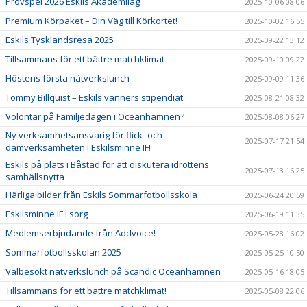
Provspel 2026 Eskils Akademilag
2025-10-06 08:06
Premium Körpaket – Din Väg till Körkortet!
2025-10-02 16:55
Eskils Tysklandsresa 2025
2025-09-22 13:12
Tillsammans för ett bättre matchklimat
2025-09-10 09:22
Höstens första nätverkslunch
2025-09-09 11:36
Tommy Billquist – Eskils vänners stipendiat
2025-08-21 08:32
Volontär på Familjedagen i Oceanhamnen?
2025-08-08 06:27
Ny verksamhetsansvarig för flick- och
2025-07-17 21:54
damverksamheten i Eskilsminne IF!
Eskils på plats i Båstad för att diskutera idrottens
2025-07-13 16:25
samhällsnytta
Härliga bilder från Eskils Sommarfotbollsskola
2025-06-24 20:59
Eskilsminne IF i sorg
2025-06-19 11:35
Medlemserbjudande från Addvoice!
2025-05-28 16:02
Sommarfotbollsskolan 2025
2025-05-25 10:50
Välbesökt nätverkslunch på Scandic Oceanhamnen
2025-05-16 18:05
Tillsammans för ett bättre matchklimat!
2025-05-08 22:06