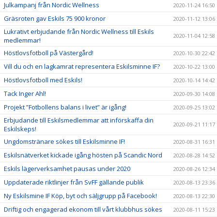
Julkampanj från Nordic Wellness
2020-11-24 16:50
Gräsroten gav Eskils 75 900 kronor
2020-11-12 13:06
Lukrativt erbjudande från Nordic Wellness till Eskils
2020-11-04 12:58
medlemmar!
Höstlovsfotboll på Västergård!
2020-10-30 22:42
Vill du och en lagkamrat representera Eskilsminne IF?
2020-10-22 13:00
Höstlovsfotboll med Eskils!
2020-10-14 14:42
Tack Inger Ahl!
2020-09-30 14:08
Projekt ”Fotbollens balans i livet” är igång!
2020-09-25 13:02
Erbjudande till Eskilsmedlemmar att införskaffa din
2020-09-21 11:17
Eskilskeps!
Ungdomstränare sökes till Eskilsminne IF!
2020-08-31 16:31
Eskilsnätverket kickade igång hösten på Scandic Nord
2020-08-28 14:52
Eskils lägerverksamhet pausas under 2020
2020-08-26 12:34
Uppdaterade riktlinjer från SvFF gällande publik
2020-08-13 23:36
Ny Eskilsmine IF Köp, byt och säljgrupp på Facebook!
2020-08-13 22:30
Driftig och engagerad ekonom till vårt klubbhus sökes
2020-08-11 15:23