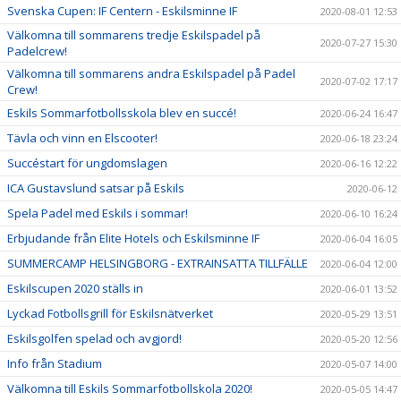
Svenska Cupen: IF Centern - Eskilsminne IF
2020-08-01 12:53
Välkomna till sommarens tredje Eskilspadel på
2020-07-27 15:30
Padelcrew!
Välkomna till sommarens andra Eskilspadel på Padel
2020-07-02 17:17
Crew!
Eskils Sommarfotbollsskola blev en succé!
2020-06-24 16:47
Tävla och vinn en Elscooter!
2020-06-18 23:24
Succéstart för ungdomslagen
2020-06-16 12:22
ICA Gustavslund satsar på Eskils
2020-06-12
Spela Padel med Eskils i sommar!
2020-06-10 16:24
Erbjudande från Elite Hotels och Eskilsminne IF
2020-06-04 16:05
SUMMERCAMP HELSINGBORG - EXTRAINSATTA TILLFÄLLE
2020-06-04 12:00
Eskilscupen 2020 ställs in
2020-06-01 13:52
Lyckad Fotbollsgrill för Eskilsnätverket
2020-05-29 13:51
Eskilsgolfen spelad och avgjord!
2020-05-20 12:56
Info från Stadium
2020-05-07 14:00
Välkomna till Eskils Sommarfotbollskola 2020!
2020-05-05 14:47