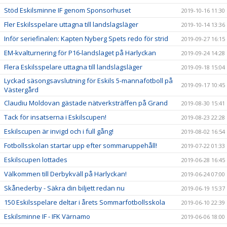
Stöd Eskilsminne IF genom Sponsorhuset
2019-10-16 11:30
Fler Eskilsspelare uttagna till landslagsläger
2019-10-14 13:36
Inför seriefinalen: Kapten Nyberg Spets redo för strid
2019-09-27 16:15
EM-kvalturnering för P16-landslaget på Harlyckan
2019-09-24 14:28
Flera Eskilsspelare uttagna till landslagsläger
2019-09-18 15:04
Lyckad säsongsavslutning för Eskils 5-mannafotboll på
2019-09-17 10:45
Västergård
Claudiu Moldovan gästade nätverksträffen på Grand
2019-08-30 15:41
Tack för insatserna i Eskilscupen!
2019-08-23 22:28
Eskilscupen är invigd och i full gång!
2019-08-02 16:54
Fotbollsskolan startar upp efter sommaruppehåll!
2019-07-22 01:33
Eskilscupen lottades
2019-06-28 16:45
Välkommen till Derbykväll på Harlyckan!
2019-06-24 07:00
Skånederby - Säkra din biljett redan nu
2019-06-19 15:37
150 Eskilsspelare deltar i årets Sommarfotbollsskola
2019-06-10 22:39
Eskilsminne IF - IFK Värnamo
2019-06-06 18:00