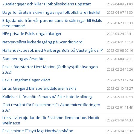
70-talet tjejer och killar i Fotbollsskolans uppstart
2022-04-09 21:00
Dags för årets inskrivning av nya fotbollslirare i Eskils!
2022-04-07 16:30
Erbjudande från vår partner Länsförsäkringar till Eskils
2022-03-29 16:30
medlemmar!
HFA prisade Eskils unga talanger
2022-03-24 22:41
Nätverksåret kickade igång på Scandic Nord!
2022-03-11 16:58
Halländskt besök med Varbergs BoIS på Västergårds IP
2022-03-05 20:16
Summering av årsmötet
2022-03-04 14:11
Eskils återstartar Herr Motion (Oldboys) till säsongen
2022-02-24 16:26
2022!
Eskils ungdomsläger 2022!
2022-02-23 17:24
Linus Gregard blir spelarutbildare i Eskils
2022-02-10 13:27
Kallelse till årsmöte 3 mars på Elite Hotel Mollberg
2022-02-10 10:58
Gott resultat för Eskilsminne IF i Akademicertifieringen
2022-02-01 11:48
2021
Lukrativt erbjudande för Eskilsmedlemmar hos Nordic
2022-01-19 14:33
Wellness!
Eskilsminne FF nytt lag i Nordvästskåne
2022-01-14 13:32