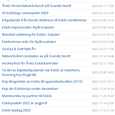
Årets första Nätverkslunch på Scandic Nord!
2023-02-17 17:20
63 Eskilslag i seriespelet 2023!
2023-02-14 13:29
Erbjudande från Nordic Wellness till Eskils medlemmar
2023-02-08 12:43
Eskils imponerade i Nyårssaluten
2023-01-08 19:42
Blandad utdelning för Eskils i Saluten
2023-01-07 20:13
Eskilsminne redo för Nyårssaluten
2023-01-05 15:40
God Jul & Gott Nytt År!
2022-12-23 11:53
Nätverksåret rundades av på Scandic Nord!
2022-12-14 16:48
Hockeyfest för Årets Eskilskamrater
2022-12-11 15:05
Ta del av biljetterbjudande när Eskils är matchens
2022-12-08 14:22
förening hos Rögle BK
Köp Bingolotter av Eskils till uppesittarkvällen 23/12!
2022-12-07 14:15
Köp din Eskilströja under december!
2022-11-29 10:24
Mamma Mia ny partner till Eskils
2022-11-25 15:47
Eskilspadeln 2022 är avgjord!
2022-11-14 22:00
Eskils tjejdag 2022!
2022-11-13 21:36