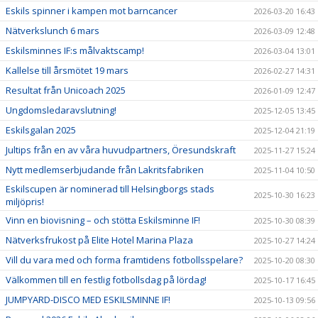
Eskils spinner i kampen mot barncancer
2026-03-20 16:43
Nätverkslunch 6 mars
2026-03-09 12:48
Eskilsminnes IF:s målvaktscamp!
2026-03-04 13:01
Kallelse till årsmötet 19 mars
2026-02-27 14:31
Resultat från Unicoach 2025
2026-01-09 12:47
Ungdomsledaravslutning!
2025-12-05 13:45
Eskilsgalan 2025
2025-12-04 21:19
Jultips från en av våra huvudpartners, Öresundskraft
2025-11-27 15:24
Nytt medlemserbjudande från Lakritsfabriken
2025-11-04 10:50
Eskilscupen är nominerad till Helsingborgs stads
2025-10-30 16:23
miljöpris!
Vinn en biovisning – och stötta Eskilsminne IF!
2025-10-30 08:39
Nätverksfrukost på Elite Hotel Marina Plaza
2025-10-27 14:24
Vill du vara med och forma framtidens fotbollsspelare?
2025-10-20 08:30
Välkommen till en festlig fotbollsdag på lördag!
2025-10-17 16:45
JUMPYARD-DISCO MED ESKILSMINNE IF!
2025-10-13 09:56