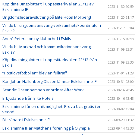
Köp dina Bingolotter till uppesittarkvällen 23/12 av
2023-11-30 10:59
Eskilsminne IF
Ungdomsledaravslutning på Elite Hotel Mollberg!
2023-11-20 21:17
Vill du bli ungdomsansvarig verksamhetskoordinator i
2023-11-17 06:04
Eskils?
André Petersson ny klubbchef i Eskils
2023-11-15 10:58
Vill du bli Marknad och kommunikationsansvarig i
2023-11-09 23:31
Eskils?
Köp dina bingolotter till uppesittarkvällen 23/12 från
2023-11-09 23:30
Eskils!
”Höstlovsfotbollen” blev en fullträff
2023-11-01 21:28
Karl-Johan Hallenborg Olsson lämnar Eskilsminne IF
2023-10-31 08:00
Scandic Oceanhamnen anordnar After Work
2023-10-16 20:45
Erbjudande från Elite Hotels!
2023-10-16 13:43
Eskilsminne får en unik möjlighet: Prova Uzit gratis i en
2023-10-02 12:04
vecka!
Bil tränare i Eskilsminne IF!
2023-09-29 11:32
Eskilsminne IF är Matchens förening på Olympia
2023-09-14 13:33