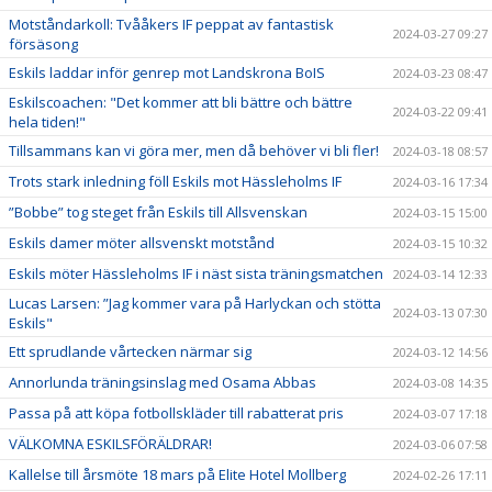
Motståndarkoll: Tvååkers IF peppat av fantastisk
2024-03-27 09:27
försäsong
Eskils laddar inför genrep mot Landskrona BoIS
2024-03-23 08:47
Eskilscoachen: "Det kommer att bli bättre och bättre
2024-03-22 09:41
hela tiden!"
Tillsammans kan vi göra mer, men då behöver vi bli fler!
2024-03-18 08:57
Trots stark inledning föll Eskils mot Hässleholms IF
2024-03-16 17:34
”Bobbe” tog steget från Eskils till Allsvenskan
2024-03-15 15:00
Eskils damer möter allsvenskt motstånd
2024-03-15 10:32
Eskils möter Hässleholms IF i näst sista träningsmatchen
2024-03-14 12:33
Lucas Larsen: ”Jag kommer vara på Harlyckan och stötta
2024-03-13 07:30
Eskils"
Ett sprudlande vårtecken närmar sig
2024-03-12 14:56
Annorlunda träningsinslag med Osama Abbas
2024-03-08 14:35
Passa på att köpa fotbollskläder till rabatterat pris
2024-03-07 17:18
VÄLKOMNA ESKILSFÖRÄLDRAR!
2024-03-06 07:58
Kallelse till årsmöte 18 mars på Elite Hotel Mollberg
2024-02-26 17:11