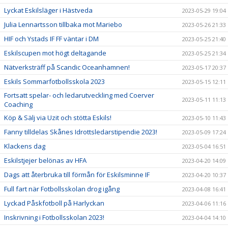
Lyckat Eskilsläger i Hästveda
2023-05-29 19:04
Julia Lennartsson tillbaka mot Mariebo
2023-05-26 21:33
HIF och Ystads IF FF väntar i DM
2023-05-25 21:40
Eskilscupen mot högt deltagande
2023-05-25 21:34
Nätverksträff på Scandic Oceanhamnen!
2023-05-17 20:37
Eskils Sommarfotbollsskola 2023
2023-05-15 12:11
Fortsatt spelar- och ledarutveckling med Coerver
2023-05-11 11:13
Coaching
Köp & Sälj via Uzit och stötta Eskils!
2023-05-10 11:43
Fanny tilldelas Skånes Idrottsledarstipendie 2023!
2023-05-09 17:24
Klackens dag
2023-05-04 16:51
Eskilstjejer belönas av HFA
2023-04-20 14:09
Dags att återbruka till förmån för Eskilsminne IF
2023-04-20 10:37
Full fart när Fotbollsskolan drog igång
2023-04-08 16:41
Lyckad Påskfotboll på Harlyckan
2023-04-06 11:16
Inskrivning i Fotbollsskolan 2023!
2023-04-04 14:10