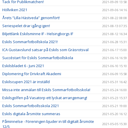
Tack för Publikmatchen!
2021-09-09 13:58
Höllviken 2021
2021-09-06 14:16
Årets ”Lilla Hästveda” genomfört!
2021-08-22 08:08
Seriespelet drar igång igen!
2021-08-13 07:35
Biljettlänk Eskilsminne IF - Helsingborgs IF
2021-08-12 16:34
Eskils Sommarfotbollskola 2021!
2021-06-28 15:31
ICA Gustavslund satsar på Eskils som Gräsrotsval
2021-06-17 15:00
Succéstart för Eskils Sommarfotbollskola
2021-06-16 16:59
Eskilsbladet 6 - Juni 2021
2021-06-10 15:10
Diplomering för Drivkraft Akademi
2021-06-09 15:58
Eskilscupen 2021 är inställd
2021-05-31 16:42
Missa inte anmälan till Eskils Sommarfotbollsskola!
2021-05-24 16:00
Eskilsgolfen på Vasatorp ett lyckat arrangemang!
2021-05-23 15:37
Eskils Sommarfotbollsskola 2021
2021-05-21 19:00
Eskils digitala årsmöte summeras
2021-05-20 16:12
Påminnelse - Föreningen bjuder in till digitalt årsmöte
2021-05-05 15:30
12/5