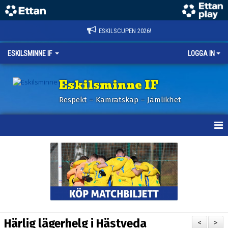
ESKILSCUPEN 2026!
ESKILSMINNE IF
LOGGA IN
Eskilsminne IF
Respekt – Kamratskap – Jämlikhet
HEM
NYHETER
BILDER ESKILSCUPEN
OM KLUBBEN
Härlig lägerhelg i Hästveda
<
>