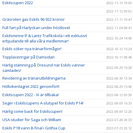
Eskilscupen 2022
2022-11-13 19:00
2022-11-12 09:02
Gräsroten gav Eskils 96 922 kronor
2022-11-11 19:47
Full fart på Harlyckan under höstlovet
2022-11-04 08:41
Eskilsminne IF & Lantz Trafikskola i ett exklusivt
2022-10-24 14:40
erbjudande till alla våra medlemmar!
Eskils söker nya tränarförmågor!
2022-10-12 15:24
Topplaceringar på Damsidan
2022-10-11 08:48
Härlig stämning på Öresund när Eskils vänner
2022-09-29 16:28
samlades!
Revidering av tränarutbildningarna
2022-08-30 13:54
Höllvikenlägret 2022 genomfört!
2022-08-29 15:40
Eskilscupen 2022 - Vi är tillbaka!
2022-08-12 09:30
Seger i Eskilscupens A-slutspel för Eskils P14!
2022-08-09 16:33
Härlig come back för Eskilscupen!
2022-08-09 12:20
USA-studier för Saga och William
2022-07-28 20:33
Eskils P18 vann B-final i Gothia Cup
2022-07-23 20:12