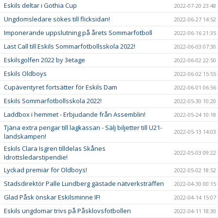
Eskils deltar i Gothia Cup
2022-07-20 23:48
Ungdomsledare sökes till flicksidan!
2022-06-27 14:52
Imponerande uppslutning på årets Sommarfotboll
2022-06-16 21:35
Last Call till Eskils Sommarfotbollsskola 2022!
2022-06-03 07:30
Eskilsgolfen 2022 by 3etage
2022-06-02 22:50
Eskils Oldboys
2022-06-02 15:55
Cupäventyret fortsätter för Eskils Dam
2022-06-01 06:56
Eskils Sommarfotbollsskola 2022!
2022-05-30 10:20
Laddbox i hemmet - Erbjudande från Assemblin!
2022-05-24 10:18
Tjäna extra pengar till lagkassan - Sälj biljetter till U21-
2022-05-13 14:03
landskampen!
Eskils Clara Isgren tilldelas Skånes
2022-05-03 09:22
Idrottsledarstipendie!
Lyckad premiär för Oldboys!
2022-05-02 18:52
Stadsdirektör Palle Lundberg gästade nätverksträffen
2022-04-30 00:15
Glad Påsk önskar Eskilsminne IF!
2022-04-14 15:07
Eskils ungdomar trivs på Påsklovsfotbollen
2022-04-11 18:30