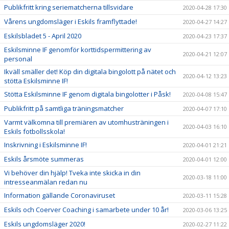
Publikfritt kring seriematcherna tillsvidare
2020-04-28 17:30
Vårens ungdomsläger i Eskils framflyttade!
2020-04-27 14:27
Eskilsbladet 5 - April 2020
2020-04-23 17:37
Eskilsminne IF genomför korttidspermittering av
2020-04-21 12:07
personal
Ikväll smäller det! Köp din digitala bingolott på nätet och
2020-04-12 13:23
stötta Eskilsminne IF!
Stötta Eskilsminne IF genom digitala bingolotter i Påsk!
2020-04-08 15:47
Publikfritt på samtliga träningsmatcher
2020-04-07 17:10
Varmt välkomna till premiären av utomhusträningen i
2020-04-03 16:10
Eskils fotbollsskola!
Inskrivning i Eskilsminne IF!
2020-04-01 21:21
Eskils årsmöte summeras
2020-04-01 12:00
Vi behöver din hjälp! Tveka inte skicka in din
2020-03-18 11:00
intresseanmälan redan nu
Information gällande Coronaviruset
2020-03-11 15:28
Eskils och Coerver Coaching i samarbete under 10 år!
2020-03-06 13:25
Eskils ungdomsläger 2020!
2020-02-27 11:22