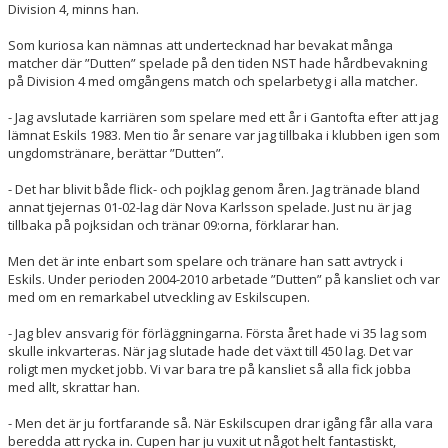
Division 4, minns han.
Som kuriosa kan nämnas att undertecknad har bevakat många
matcher där ”Dutten” spelade på den tiden NST hade hårdbevakning
på Division 4 med omgångens match och spelarbetyg i alla matcher.
- Jag avslutade karriären som spelare med ett år i Gantofta efter att jag
lämnat Eskils 1983. Men tio år senare var jag tillbaka i klubben igen som
ungdomstränare, berättar ”Dutten”.
- Det har blivit både flick- och pojklag genom åren. Jag tränade bland
annat tjejernas 01-02-lag där Nova Karlsson spelade. Just nu är jag
tillbaka på pojksidan och tränar 09:orna, förklarar han.
Men det är inte enbart som spelare och tränare han satt avtryck i
Eskils. Under perioden 2004-2010 arbetade ”Dutten” på kansliet och var
med om en remarkabel utveckling av Eskilscupen.
- Jag blev ansvarig för förläggningarna. Första året hade vi 35 lag som
skulle inkvarteras. När jag slutade hade det växt till 450 lag. Det var
roligt men mycket jobb. Vi var bara tre på kansliet så alla fick jobba
med allt, skrattar han.
- Men det är ju fortfarande så. När Eskilscupen drar igång får alla vara
beredda att rycka in. Cupen har ju vuxit ut något helt fantastiskt,