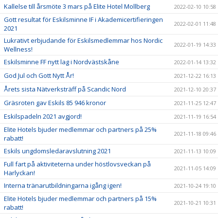
Kallelse till årsmöte 3 mars på Elite Hotel Mollberg
2022-02-10 10:58
Gott resultat för Eskilsminne IF i Akademicertifieringen
2022-02-01 11:48
2021
Lukrativt erbjudande för Eskilsmedlemmar hos Nordic
2022-01-19 14:33
Wellness!
Eskilsminne FF nytt lag i Nordvästskåne
2022-01-14 13:32
God Jul och Gott Nytt År!
2021-12-22 16:13
Årets sista Nätverksträff på Scandic Nord
2021-12-10 20:37
Gräsroten gav Eskils 85 946 kronor
2021-11-25 12:47
Eskilspadeln 2021 avgjord!
2021-11-19 16:54
Elite Hotels bjuder medlemmar och partners på 25%
2021-11-18 09:46
rabatt!
Eskils ungdomsledaravslutning 2021
2021-11-13 10:09
Full fart på aktiviteterna under höstlovsveckan på
2021-11-05 14:09
Harlyckan!
Interna tränarutbildningarna igång igen!
2021-10-24 19:10
Elite Hotels bjuder medlemmar och partners på 15%
2021-10-21 10:31
rabatt!