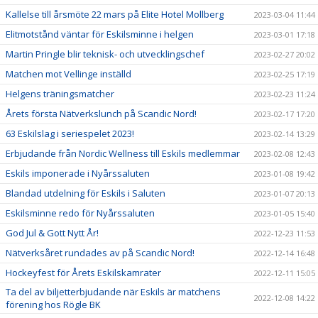
Kallelse till årsmöte 22 mars på Elite Hotel Mollberg
2023-03-04 11:44
Elitmotstånd väntar för Eskilsminne i helgen
2023-03-01 17:18
Martin Pringle blir teknisk- och utvecklingschef
2023-02-27 20:02
Matchen mot Vellinge inställd
2023-02-25 17:19
Helgens träningsmatcher
2023-02-23 11:24
Årets första Nätverkslunch på Scandic Nord!
2023-02-17 17:20
63 Eskilslag i seriespelet 2023!
2023-02-14 13:29
Erbjudande från Nordic Wellness till Eskils medlemmar
2023-02-08 12:43
Eskils imponerade i Nyårssaluten
2023-01-08 19:42
Blandad utdelning för Eskils i Saluten
2023-01-07 20:13
Eskilsminne redo för Nyårssaluten
2023-01-05 15:40
God Jul & Gott Nytt År!
2022-12-23 11:53
Nätverksåret rundades av på Scandic Nord!
2022-12-14 16:48
Hockeyfest för Årets Eskilskamrater
2022-12-11 15:05
Ta del av biljetterbjudande när Eskils är matchens
2022-12-08 14:22
förening hos Rögle BK