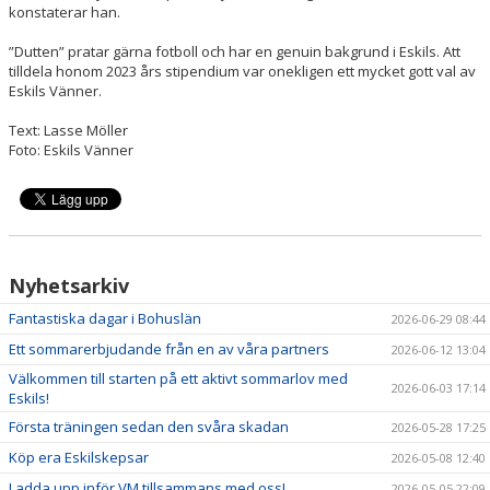
konstaterar han.
”Dutten” pratar gärna fotboll och har en genuin bakgrund i Eskils. Att
tilldela honom 2023 års stipendium var onekligen ett mycket gott val av
Eskils Vänner.
Text: Lasse Möller
Foto: Eskils Vänner
Nyhetsarkiv
Fantastiska dagar i Bohuslän
2026-06-29 08:44
Ett sommarerbjudande från en av våra partners
2026-06-12 13:04
Välkommen till starten på ett aktivt sommarlov med
2026-06-03 17:14
Eskils!
Första träningen sedan den svåra skadan
2026-05-28 17:25
Köp era Eskilskepsar
2026-05-08 12:40
Ladda upp inför VM tillsammans med oss!
2026-05-05 22:09