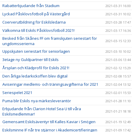
Rabatterbjudande från Stadium
2021-03-31 16:00
Lyckad Påsklovsfotboll på Västergård
2021-03-31 10:02
Coerverutbildning för Eskilsledarna
2021-03-28 17:47
Välkomna till Eskils Påsklovsfotboll 2021!
2021-03-17 16:36
Besked från Skånes FF om framskjuten seriestart för
2021-03-15 12:33
ungdomsserierna
Uppskjuten seriestart för seniorlagen
2021-03-10 10:02
3etage ny Guldpartner till Eskils
2021-03-06 13:44
Årsplan och Klädprofil för Eskils 2021!
2021-02-12 15:29
Den årliga ledarkickoffen blev digital
2021-02-08 15:57
Aviseringar medlems- och träningsavgifterna för 2021
2021-02-04 13:52
Seriespelet 2021
2021-02-01 15:53
Puma blir Eskils nya märkesleverantör
2021-01-28 11:10
Erbjudande från Clarion Hotel Sea U till våra
2021-01-21 18:18
Eskilsmedlemmar!
Gemensamt Eskilsäventyr till Kalles Kaviar i Smögen
2021-01-19 12:49
Eskilsminne IF når tre stjärnor i Akademicertifieringen
2021-01-09 17:42