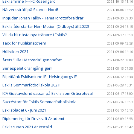
Eskilsminne IF - FC Rosengård
2021-10-13 11:16
Nätverksträff på Scandic Nord!
2021-10-06 16:52
Inbjudan Johan Fallby - Tema Idrottsföräldrar
2021-09-30 09:30
Eskils återstartar Herr Motion (Oldboys) till 2022!
2021-09-24 16:15
Vill du bli nästa nya tränare i Eskils?
2021-09-17 15:58
Tack för Publikmatchen!
2021-09-09 13:58
Höllviken 2021
2021-09-06 14:16
Årets ”Lilla Hästveda” genomfört!
2021-08-22 08:08
Seriespelet drar igång igen!
2021-08-13 07:35
Biljettlänk Eskilsminne IF - Helsingborgs IF
2021-08-12 16:34
Eskils Sommarfotbollskola 2021!
2021-06-28 15:31
ICA Gustavslund satsar på Eskils som Gräsrotsval
2021-06-17 15:00
Succéstart för Eskils Sommarfotbollskola
2021-06-16 16:59
Eskilsbladet 6 - Juni 2021
2021-06-10 15:10
Diplomering för Drivkraft Akademi
2021-06-09 15:58
Eskilscupen 2021 är inställd
2021-05-31 16:42