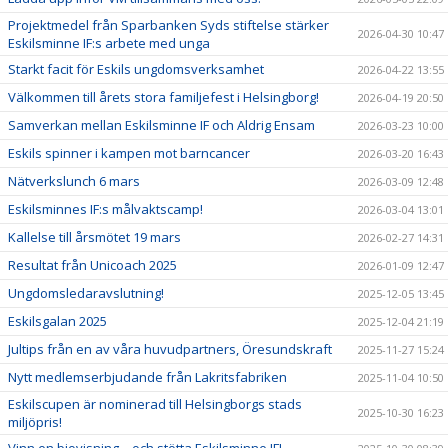
Projektmedel från Sparbanken Syds stiftelse stärker
2026-04-30 10:47
Eskilsminne IF:s arbete med unga
Starkt facit för Eskils ungdomsverksamhet
2026-04-22 13:55
Välkommen till årets stora familjefest i Helsingborg!
2026-04-19 20:50
Samverkan mellan Eskilsminne IF och Aldrig Ensam
2026-03-23 10:00
Eskils spinner i kampen mot barncancer
2026-03-20 16:43
Nätverkslunch 6 mars
2026-03-09 12:48
Eskilsminnes IF:s målvaktscamp!
2026-03-04 13:01
Kallelse till årsmötet 19 mars
2026-02-27 14:31
Resultat från Unicoach 2025
2026-01-09 12:47
Ungdomsledaravslutning!
2025-12-05 13:45
Eskilsgalan 2025
2025-12-04 21:19
Jultips från en av våra huvudpartners, Öresundskraft
2025-11-27 15:24
Nytt medlemserbjudande från Lakritsfabriken
2025-11-04 10:50
Eskilscupen är nominerad till Helsingborgs stads
2025-10-30 16:23
miljöpris!