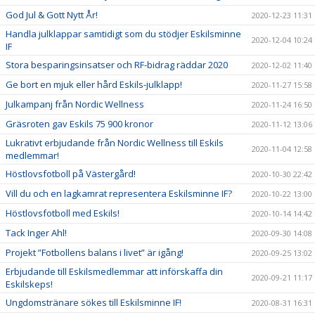
God Jul & Gott Nytt År!
2020-12-23 11:31
Handla julklappar samtidigt som du stödjer Eskilsminne
2020-12-04 10:24
IF
Stora besparingsinsatser och RF-bidrag räddar 2020
2020-12-02 11:40
Ge bort en mjuk eller hård Eskils-julklapp!
2020-11-27 15:58
Julkampanj från Nordic Wellness
2020-11-24 16:50
Gräsroten gav Eskils 75 900 kronor
2020-11-12 13:06
Lukrativt erbjudande från Nordic Wellness till Eskils
2020-11-04 12:58
medlemmar!
Höstlovsfotboll på Västergård!
2020-10-30 22:42
Vill du och en lagkamrat representera Eskilsminne IF?
2020-10-22 13:00
Höstlovsfotboll med Eskils!
2020-10-14 14:42
Tack Inger Ahl!
2020-09-30 14:08
Projekt ”Fotbollens balans i livet” är igång!
2020-09-25 13:02
Erbjudande till Eskilsmedlemmar att införskaffa din
2020-09-21 11:17
Eskilskeps!
Ungdomstränare sökes till Eskilsminne IF!
2020-08-31 16:31