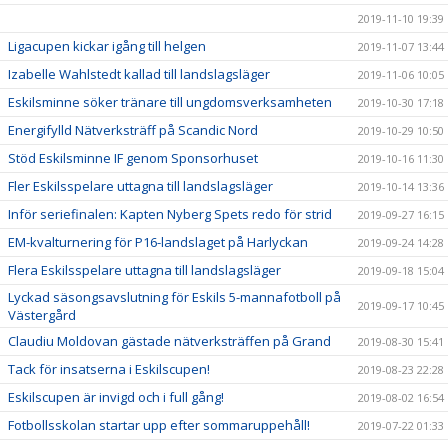
2019-11-10 19:39
Ligacupen kickar igång till helgen
2019-11-07 13:44
Izabelle Wahlstedt kallad till landslagsläger
2019-11-06 10:05
Eskilsminne söker tränare till ungdomsverksamheten
2019-10-30 17:18
Energifylld Nätverksträff på Scandic Nord
2019-10-29 10:50
Stöd Eskilsminne IF genom Sponsorhuset
2019-10-16 11:30
Fler Eskilsspelare uttagna till landslagsläger
2019-10-14 13:36
Inför seriefinalen: Kapten Nyberg Spets redo för strid
2019-09-27 16:15
EM-kvalturnering för P16-landslaget på Harlyckan
2019-09-24 14:28
Flera Eskilsspelare uttagna till landslagsläger
2019-09-18 15:04
Lyckad säsongsavslutning för Eskils 5-mannafotboll på
2019-09-17 10:45
Västergård
Claudiu Moldovan gästade nätverksträffen på Grand
2019-08-30 15:41
Tack för insatserna i Eskilscupen!
2019-08-23 22:28
Eskilscupen är invigd och i full gång!
2019-08-02 16:54
Fotbollsskolan startar upp efter sommaruppehåll!
2019-07-22 01:33