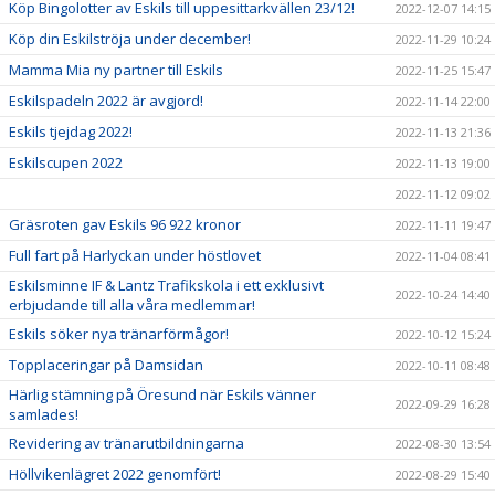
Köp Bingolotter av Eskils till uppesittarkvällen 23/12!
2022-12-07 14:15
Köp din Eskilströja under december!
2022-11-29 10:24
Mamma Mia ny partner till Eskils
2022-11-25 15:47
Eskilspadeln 2022 är avgjord!
2022-11-14 22:00
Eskils tjejdag 2022!
2022-11-13 21:36
Eskilscupen 2022
2022-11-13 19:00
2022-11-12 09:02
Gräsroten gav Eskils 96 922 kronor
2022-11-11 19:47
Full fart på Harlyckan under höstlovet
2022-11-04 08:41
Eskilsminne IF & Lantz Trafikskola i ett exklusivt
2022-10-24 14:40
erbjudande till alla våra medlemmar!
Eskils söker nya tränarförmågor!
2022-10-12 15:24
Topplaceringar på Damsidan
2022-10-11 08:48
Härlig stämning på Öresund när Eskils vänner
2022-09-29 16:28
samlades!
Revidering av tränarutbildningarna
2022-08-30 13:54
Höllvikenlägret 2022 genomfört!
2022-08-29 15:40