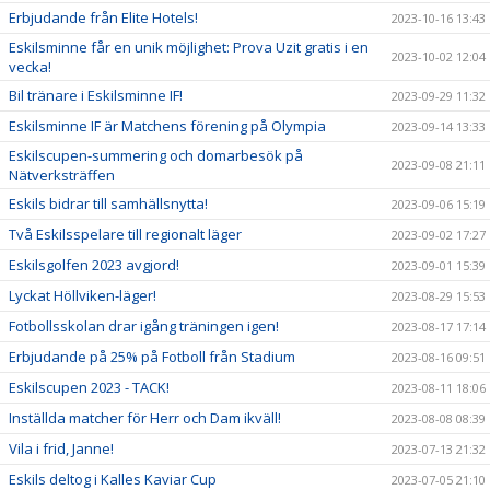
Erbjudande från Elite Hotels!
2023-10-16 13:43
Eskilsminne får en unik möjlighet: Prova Uzit gratis i en
2023-10-02 12:04
vecka!
Bil tränare i Eskilsminne IF!
2023-09-29 11:32
Eskilsminne IF är Matchens förening på Olympia
2023-09-14 13:33
Eskilscupen-summering och domarbesök på
2023-09-08 21:11
Nätverksträffen
Eskils bidrar till samhällsnytta!
2023-09-06 15:19
Två Eskilsspelare till regionalt läger
2023-09-02 17:27
Eskilsgolfen 2023 avgjord!
2023-09-01 15:39
Lyckat Höllviken-läger!
2023-08-29 15:53
Fotbollsskolan drar igång träningen igen!
2023-08-17 17:14
Erbjudande på 25% på Fotboll från Stadium
2023-08-16 09:51
Eskilscupen 2023 - TACK!
2023-08-11 18:06
Inställda matcher för Herr och Dam ikväll!
2023-08-08 08:39
Vila i frid, Janne!
2023-07-13 21:32
Eskils deltog i Kalles Kaviar Cup
2023-07-05 21:10