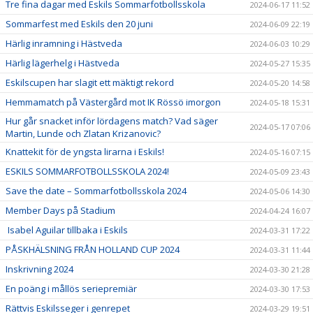
Tre fina dagar med Eskils Sommarfotbollsskola
2024-06-17 11:52
Sommarfest med Eskils den 20 juni
2024-06-09 22:19
Härlig inramning i Hästveda
2024-06-03 10:29
Härlig lägerhelg i Hästveda
2024-05-27 15:35
Eskilscupen har slagit ett mäktigt rekord
2024-05-20 14:58
Hemmamatch på Västergård mot IK Rössö imorgon
2024-05-18 15:31
Hur går snacket inför lördagens match? Vad säger
2024-05-17 07:06
Martin, Lunde och Zlatan Krizanovic?
Knattekit för de yngsta lirarna i Eskils!
2024-05-16 07:15
ESKILS SOMMARFOTBOLLSSKOLA 2024!
2024-05-09 23:43
Save the date – Sommarfotbollsskola 2024
2024-05-06 14:30
Member Days på Stadium
2024-04-24 16:07
Isabel Aguilar tillbaka i Eskils
2024-03-31 17:22
PÅSKHÄLSNING FRÅN HOLLAND CUP 2024
2024-03-31 11:44
Inskrivning 2024
2024-03-30 21:28
En poäng i mållös seriepremiär
2024-03-30 17:53
Rättvis Eskilsseger i genrepet
2024-03-29 19:51