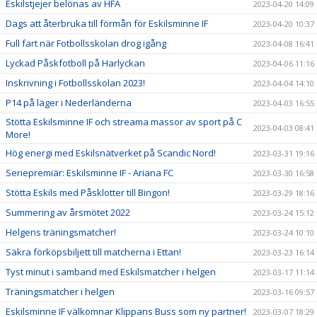
Eskilstjejer belönas av HFA
2023-04-20 14:09
Dags att återbruka till förmån för Eskilsminne IF
2023-04-20 10:37
Full fart när Fotbollsskolan drog igång
2023-04-08 16:41
Lyckad Påskfotboll på Harlyckan
2023-04-06 11:16
Inskrivning i Fotbollsskolan 2023!
2023-04-04 14:10
P14 på läger i Nederländerna
2023-04-03 16:55
Stötta Eskilsminne IF och streama massor av sport på C
2023-04-03 08:41
More!
Hög energi med Eskilsnätverket på Scandic Nord!
2023-03-31 19:16
Seriepremiär: Eskilsminne IF - Ariana FC
2023-03-30 16:58
Stötta Eskils med Påsklotter till Bingon!
2023-03-29 18:16
Summering av årsmötet 2022
2023-03-24 15:12
Helgens träningsmatcher!
2023-03-24 10:10
Säkra förköpsbiljett till matcherna i Ettan!
2023-03-23 16:14
Tyst minut i samband med Eskilsmatcher i helgen
2023-03-17 11:14
Träningsmatcher i helgen
2023-03-16 09:57
Eskilsminne IF välkomnar Klippans Buss som ny partner!
2023-03-07 18:29