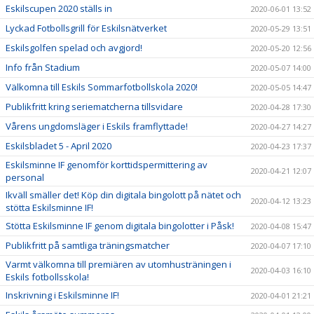
Eskilscupen 2020 ställs in
2020-06-01 13:52
Lyckad Fotbollsgrill för Eskilsnätverket
2020-05-29 13:51
Eskilsgolfen spelad och avgjord!
2020-05-20 12:56
Info från Stadium
2020-05-07 14:00
Välkomna till Eskils Sommarfotbollskola 2020!
2020-05-05 14:47
Publikfritt kring seriematcherna tillsvidare
2020-04-28 17:30
Vårens ungdomsläger i Eskils framflyttade!
2020-04-27 14:27
Eskilsbladet 5 - April 2020
2020-04-23 17:37
Eskilsminne IF genomför korttidspermittering av
2020-04-21 12:07
personal
Ikväll smäller det! Köp din digitala bingolott på nätet och
2020-04-12 13:23
stötta Eskilsminne IF!
Stötta Eskilsminne IF genom digitala bingolotter i Påsk!
2020-04-08 15:47
Publikfritt på samtliga träningsmatcher
2020-04-07 17:10
Varmt välkomna till premiären av utomhusträningen i
2020-04-03 16:10
Eskils fotbollsskola!
Inskrivning i Eskilsminne IF!
2020-04-01 21:21