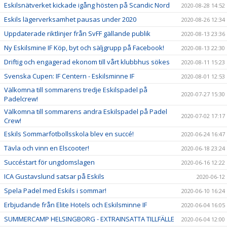
Eskilsnätverket kickade igång hösten på Scandic Nord
2020-08-28 14:52
Eskils lägerverksamhet pausas under 2020
2020-08-26 12:34
Uppdaterade riktlinjer från SvFF gällande publik
2020-08-13 23:36
Ny Eskilsmine IF Köp, byt och säljgrupp på Facebook!
2020-08-13 22:30
Driftig och engagerad ekonom till vårt klubbhus sökes
2020-08-11 15:23
Svenska Cupen: IF Centern - Eskilsminne IF
2020-08-01 12:53
Välkomna till sommarens tredje Eskilspadel på
2020-07-27 15:30
Padelcrew!
Välkomna till sommarens andra Eskilspadel på Padel
2020-07-02 17:17
Crew!
Eskils Sommarfotbollsskola blev en succé!
2020-06-24 16:47
Tävla och vinn en Elscooter!
2020-06-18 23:24
Succéstart för ungdomslagen
2020-06-16 12:22
ICA Gustavslund satsar på Eskils
2020-06-12
Spela Padel med Eskils i sommar!
2020-06-10 16:24
Erbjudande från Elite Hotels och Eskilsminne IF
2020-06-04 16:05
SUMMERCAMP HELSINGBORG - EXTRAINSATTA TILLFÄLLE
2020-06-04 12:00