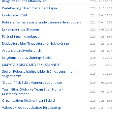
Bingolotter uppesittarkvällen!
2024-12-18 00:31
Padeltävling tillsammans med Aspia
2024-12-10 14:32
Eskilsgalan 2024
2024-12-04 22:05
Robin Jarfjäll ny assisterande tränare i Herrtruppen
2024-12-04 15:38
Julkampanj hos Stadium
2024-12-03 20:46
Förändringar i damlaget!
2024-11-28 13:58
Dubbeltura blev Trippeltura för Eskilsvänner
2024-11-26 10:45
Årets sista nätverkslunch
2024-11-25 15:27
Ungdomsledaravslutning i Eskils!
2024-11-18 22:26
JUMPYARD-DISCO MED ESKILSMINNE IF!
2024-11-11 09:05
Stefan Robèrts härliga bilder från dagens fina
2024-11-10 22:03
segermatch!
”Dutten” fick Eskils Vänners stipendium
2024-11-06 20:48
Team Ettan Södra vs Team Ettan Norra –
2024-11-06 10:48
Mustaschkampen
Organisationsförändringar i Eskils!
2024-10-28 18:55
Välbesökt och uppskattad föreläsning
2024-10-21 14:18