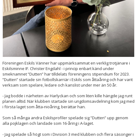
Föreningen Eskils Vänner har uppmärksammat en verklig trotjänare i
Eskilsminne IF. Christer Engdahl - i princip enbart känd under
smeknamnet ”Dutten” har tilldelats föreningens stipendium för 2023.
”Dutten” startade sin fotbollskarriär i Eskils som åttaåring och har varit
verksam som spelare, ledare och kanslist under mer än 50 år.
- Jag bodde i närheten av Harlyckan och som liten kille hängde jag runt
planen alltid. När klubben startade sin ungdomsavdelning kom jag med
i första laget som åtta-nioåring, berättar han.
Som så många andra Eskilsprofiler spelade sig ”Dutten” upp genom
alla pojklagen och landade som 16-åring i A-laget.
- Jag spelade så högt som i Division 3 med klubben och flera säsonger i