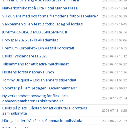
Vinn en biovisning – och stötta Eskilsminne IF!
2025-10-30 08:39
Nätverksfrukost på Elite Hotel Marina Plaza
2025-10-27 14:24
Vill du vara med och forma framtidens fotbollsspelare?
2025-10-20 08:30
Välkommen till en festlig fotbollsdag på lördag!
2025-10-17 16:45
JUMPYARD-DISCO MED ESKILSMINNE IF!
2025-10-13 09:56
Provspel 2026 Eskils Akademilag
2025-10-06 08:06
Premium Körpaket – Din Väg till Körkortet!
2025-10-02 16:55
Eskils Tysklandsresa 2025
2025-09-22 13:12
Tillsammans för ett bättre matchklimat
2025-09-10 09:22
Höstens första nätverkslunch
2025-09-09 11:36
Tommy Billquist – Eskils vänners stipendiat
2025-08-21 08:32
Volontär på Familjedagen i Oceanhamnen?
2025-08-08 06:27
Ny verksamhetsansvarig för flick- och
2025-07-17 21:54
damverksamheten i Eskilsminne IF!
Eskils på plats i Båstad för att diskutera idrottens
2025-07-13 16:25
samhällsnytta
Härliga bilder från Eskils Sommarfotbollsskola
2025-06-24 20:59