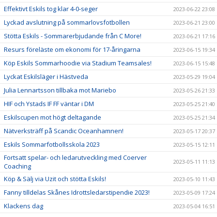
Effektivt Eskils tog klar 4-0-seger
2023-06-22 23:08
Lyckad avslutning på sommarlovsfotbollen
2023-06-21 23:00
Stötta Eskils - Sommarerbjudande från C More!
2023-06-21 17:16
Resurs föreläste om ekonomi för 17-åringarna
2023-06-15 19:34
Köp Eskils Sommarhoodie via Stadium Teamsales!
2023-06-15 15:48
Lyckat Eskilsläger i Hästveda
2023-05-29 19:04
Julia Lennartsson tillbaka mot Mariebo
2023-05-26 21:33
HIF och Ystads IF FF väntar i DM
2023-05-25 21:40
Eskilscupen mot högt deltagande
2023-05-25 21:34
Nätverksträff på Scandic Oceanhamnen!
2023-05-17 20:37
Eskils Sommarfotbollsskola 2023
2023-05-15 12:11
Fortsatt spelar- och ledarutveckling med Coerver
2023-05-11 11:13
Coaching
Köp & Sälj via Uzit och stötta Eskils!
2023-05-10 11:43
Fanny tilldelas Skånes Idrottsledarstipendie 2023!
2023-05-09 17:24
Klackens dag
2023-05-04 16:51