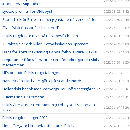
2022-05-03 09:22
Idrottsledarstipendie!
Lyckad premiär för Oldboys!
2022-05-02 18:52
Stadsdirektör Palle Lundberg gästade nätverksträffen
2022-04-30 00:15
Glad Påsk önskar Eskilsminne IF!
2022-04-14 15:07
Eskils ungdomar trivs på Påsklovsfotbollen
2022-04-11 18:30
70-talet tjejer och killar i Fotbollsskolans uppstart
2022-04-09 21:00
Dags för årets inskrivning av nya fotbollslirare i Eskils!
2022-04-07 16:30
Erbjudande från vår partner Länsförsäkringar till Eskils
2022-03-29 16:30
medlemmar!
HFA prisade Eskils unga talanger
2022-03-24 22:41
Nätverksåret kickade igång på Scandic Nord!
2022-03-11 16:58
Halländskt besök med Varbergs BoIS på Västergårds IP
2022-03-05 20:16
Summering av årsmötet
2022-03-04 14:11
Eskils återstartar Herr Motion (Oldboys) till säsongen
2022-02-24 16:26
2022!
Eskils ungdomsläger 2022!
2022-02-23 17:24
Linus Gregard blir spelarutbildare i Eskils
2022-02-10 13:27