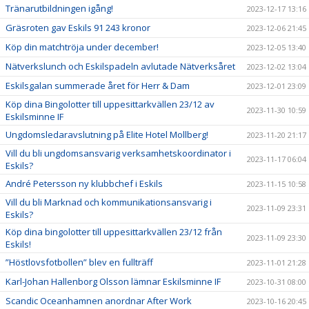
Tränarutbildningen igång!
2023-12-17 13:16
Gräsroten gav Eskils 91 243 kronor
2023-12-06 21:45
Köp din matchtröja under december!
2023-12-05 13:40
Nätverkslunch och Eskilspadeln avlutade Nätverksåret
2023-12-02 13:04
Eskilsgalan summerade året för Herr & Dam
2023-12-01 23:09
Köp dina Bingolotter till uppesittarkvällen 23/12 av
2023-11-30 10:59
Eskilsminne IF
Ungdomsledaravslutning på Elite Hotel Mollberg!
2023-11-20 21:17
Vill du bli ungdomsansvarig verksamhetskoordinator i
2023-11-17 06:04
Eskils?
André Petersson ny klubbchef i Eskils
2023-11-15 10:58
Vill du bli Marknad och kommunikationsansvarig i
2023-11-09 23:31
Eskils?
Köp dina bingolotter till uppesittarkvällen 23/12 från
2023-11-09 23:30
Eskils!
”Höstlovsfotbollen” blev en fullträff
2023-11-01 21:28
Karl-Johan Hallenborg Olsson lämnar Eskilsminne IF
2023-10-31 08:00
Scandic Oceanhamnen anordnar After Work
2023-10-16 20:45