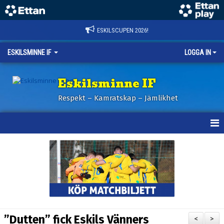
ESKILSCUPEN 2026!
ESKILSMINNE IF
LOGGA IN
Eskilsminne IF
Respekt – Kamratskap – Jämlikhet
HEM
NYHETER
BILDER ESKILSCUPEN
OM KLUBBEN
”Dutten” fick Eskils Vänners
<
>