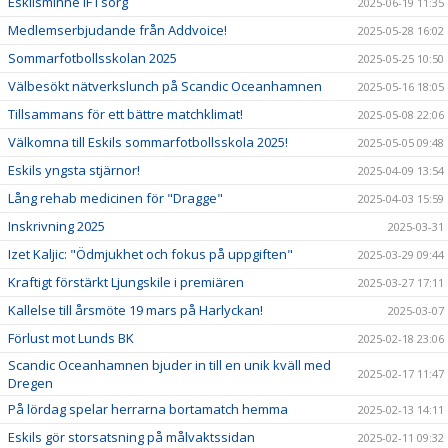
Eskilsminne IF i sorg
2025-06-19 11:35
Medlemserbjudande från Addvoice!
2025-05-28 16:02
Sommarfotbollsskolan 2025
2025-05-25 10:50
Välbesökt nätverkslunch på Scandic Oceanhamnen
2025-05-16 18:05
Tillsammans för ett bättre matchklimat!
2025-05-08 22:06
Välkomna till Eskils sommarfotbollsskola 2025!
2025-05-05 09:48
Eskils yngsta stjärnor!
2025-04-09 13:54
Lång rehab medicinen för "Dragge"
2025-04-03 15:59
Inskrivning 2025
2025-03-31
Izet Kaljic: "Ödmjukhet och fokus på uppgiften"
2025-03-29 09:44
Kraftigt förstärkt Ljungskile i premiären
2025-03-27 17:11
Kallelse till årsmöte 19 mars på Harlyckan!
2025-03-07
Förlust mot Lunds BK
2025-02-18 23:06
Scandic Oceanhamnen bjuder in till en unik kväll med
2025-02-17 11:47
Dregen
På lördag spelar herrarna bortamatch hemma
2025-02-13 14:11
Eskils gör storsatsning på målvaktssidan
2025-02-11 09:32