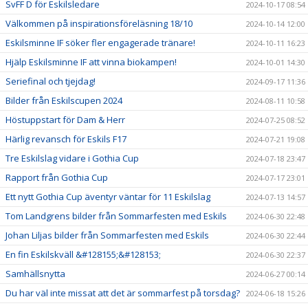
SvFF D för Eskilsledare
2024-10-17 08:54
Välkommen på inspirationsföreläsning 18/10
2024-10-14 12:00
Eskilsminne IF söker fler engagerade tränare!
2024-10-11 16:23
Hjälp Eskilsminne IF att vinna biokampen!
2024-10-01 14:30
Seriefinal och tjejdag!
2024-09-17 11:36
Bilder från Eskilscupen 2024
2024-08-11 10:58
Höstuppstart för Dam & Herr
2024-07-25 08:52
Härlig revansch för Eskils F17
2024-07-21 19:08
Tre Eskilslag vidare i Gothia Cup
2024-07-18 23:47
Rapport från Gothia Cup
2024-07-17 23:01
Ett nytt Gothia Cup äventyr väntar för 11 Eskilslag
2024-07-13 14:57
Tom Landgrens bilder från Sommarfesten med Eskils
2024-06-30 22:48
Johan Liljas bilder från Sommarfesten med Eskils
2024-06-30 22:44
En fin Eskilskväll &#128155;&#128153;
2024-06-30 22:37
Samhällsnytta
2024-06-27 00:14
Du har väl inte missat att det är sommarfest på torsdag?
2024-06-18 15:26