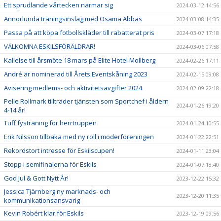
Ett sprudlande vårtecken närmar sig
2024-03-12 14:56
Annorlunda träningsinslag med Osama Abbas
2024-03-08 14:35
Passa på att köpa fotbollskläder till rabatterat pris
2024-03-07 17:18
VÄLKOMNA ESKILSFÖRÄLDRAR!
2024-03-06 07:58
Kallelse till årsmöte 18 mars på Elite Hotel Mollberg
2024-02-26 17:11
André är nominerad till Årets Eventskåning 2023
2024-02-15 09:08
Avisering medlems- och aktivitetsavgifter 2024
2024-02-09 22:18
Pelle Rollmark tillträder tjänsten som Sportchef i åldern
2024-01-26 19:20
4-14 år!
Tuff fysträning för herrtruppen
2024-01-24 10:55
Erik Nilsson tillbaka med ny roll i moderföreningen
2024-01-22 22:51
Rekordstort intresse för Eskilscupen!
2024-01-11 23:04
Stopp i semifinalerna för Eskils
2024-01-07 18:40
God Jul & Gott Nytt År!
2023-12-22 15:32
Jessica Tjärnberg ny marknads- och
2023-12-20 11:35
kommunikationsansvarig
Kevin Robért klar för Eskils
2023-12-19 09:56