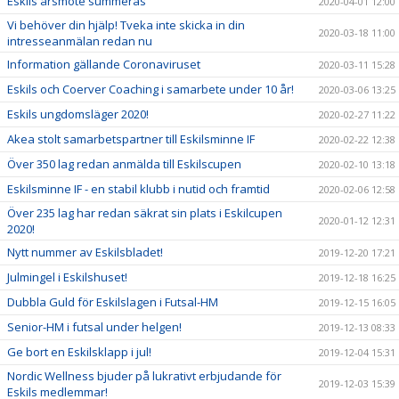
Eskils årsmöte summeras
2020-04-01 12:00
Vi behöver din hjälp! Tveka inte skicka in din
2020-03-18 11:00
intresseanmälan redan nu
Information gällande Coronaviruset
2020-03-11 15:28
Eskils och Coerver Coaching i samarbete under 10 år!
2020-03-06 13:25
Eskils ungdomsläger 2020!
2020-02-27 11:22
Akea stolt samarbetspartner till Eskilsminne IF
2020-02-22 12:38
Över 350 lag redan anmälda till Eskilscupen
2020-02-10 13:18
Eskilsminne IF - en stabil klubb i nutid och framtid
2020-02-06 12:58
Över 235 lag har redan säkrat sin plats i Eskilcupen
2020-01-12 12:31
2020!
Nytt nummer av Eskilsbladet!
2019-12-20 17:21
Julmingel i Eskilshuset!
2019-12-18 16:25
Dubbla Guld för Eskilslagen i Futsal-HM
2019-12-15 16:05
Senior-HM i futsal under helgen!
2019-12-13 08:33
Ge bort en Eskilsklapp i jul!
2019-12-04 15:31
Nordic Wellness bjuder på lukrativt erbjudande för
2019-12-03 15:39
Eskils medlemmar!