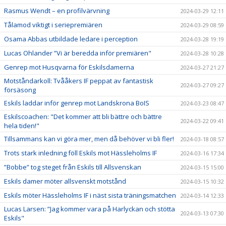
Rasmus Wendt – en profilvärvning
2024-03-29 12:11
Tålamod viktigt i seriepremiären
2024-03-29 08:59
Osama Abbas utbildade ledare i perception
2024-03-28 19:19
Lucas Ohlander ”Vi är beredda inför premiären"
2024-03-28 10:28
Genrep mot Husqvarna för Eskilsdamerna
2024-03-27 21:27
Motståndarkoll: Tvååkers IF peppat av fantastisk
2024-03-27 09:27
försäsong
Eskils laddar inför genrep mot Landskrona BoIS
2024-03-23 08:47
Eskilscoachen: "Det kommer att bli bättre och bättre
2024-03-22 09:41
hela tiden!"
Tillsammans kan vi göra mer, men då behöver vi bli fler!
2024-03-18 08:57
Trots stark inledning föll Eskils mot Hässleholms IF
2024-03-16 17:34
”Bobbe” tog steget från Eskils till Allsvenskan
2024-03-15 15:00
Eskils damer möter allsvenskt motstånd
2024-03-15 10:32
Eskils möter Hässleholms IF i näst sista träningsmatchen
2024-03-14 12:33
Lucas Larsen: ”Jag kommer vara på Harlyckan och stötta
2024-03-13 07:30
Eskils"