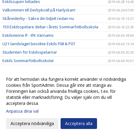
Eskilscupen lottades
2019-06-28 16:45
Välkommen till Derbykväll på Harlyckan!
2019-06-24 07:00
Skånederby - Säkra din biljett redan nu
2019-06-19 15:37
150 Eskilsspelare deltar i årets Sommarfotbollsskola
2019-06-10 22:39
Eskilsminne IF - IFK Värnamo
2019-06-06 18:00
U21-landslaget besökte Eskils F08 & P07
2019-06-06 15:14
Studenten för Eskilsspelarna!
2019-06-05 20:20
Eskils Sommarfotbollsskola!
2019-06-04 10:01
Eskilslagen inbjudna till Sverige - Norge U21-landskamp
2019-05-30 08:00
på Olympia!
För att hemsidan ska fungera korrekt använder vi nödvändiga
+600 lag just nu till Eskilscupen!
2019-05-29 12:45
cookies från SportAdmin. Dessa går inte att stänga av.
Diplomering i Drivkraft Helsingborg
Föreningen kan också använda frivilliga cookies, t.ex. för
2019-05-29 11:08
statistik eller marknadsföring. Du väljer själv om du vill
Värdegrundsåterkoppling på Västergård
2019-05-29 00:11
acceptera dessa.
Fotbollsskola i Eskils 10-11 juni
2019-05-28 13:16
Anpassa dina val
Eskilsbladet #3 - Maj 2019
2019-05-23 18:15
Acceptera nödvändiga
Acceptera alla
Lördagsfotboll på Västergårds IP
2019-05-10 23:38
High Five – så här fortsätter vi vårt värdegrundsarbete
2019-05-10 16:00