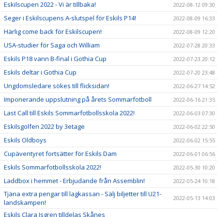
Eskilscupen 2022 - Vi är tillbaka!
2022-08-12 09:30
Seger i Eskilscupens A-slutspel för Eskils P14!
2022-08-09 16:33
Härlig come back för Eskilscupen!
2022-08-09 12:20
USA-studier för Saga och William
2022-07-28 20:33
Eskils P18 vann B-final i Gothia Cup
2022-07-23 20:12
Eskils deltar i Gothia Cup
2022-07-20 23:48
Ungdomsledare sökes till flicksidan!
2022-06-27 14:52
Imponerande uppslutning på årets Sommarfotboll
2022-06-16 21:35
Last Call till Eskils Sommarfotbollsskola 2022!
2022-06-03 07:30
Eskilsgolfen 2022 by 3etage
2022-06-02 22:50
Eskils Oldboys
2022-06-02 15:55
Cupäventyret fortsätter för Eskils Dam
2022-06-01 06:56
Eskils Sommarfotbollsskola 2022!
2022-05-30 10:20
Laddbox i hemmet - Erbjudande från Assemblin!
2022-05-24 10:18
Tjäna extra pengar till lagkassan - Sälj biljetter till U21-
2022-05-13 14:03
landskampen!
Eskils Clara Isgren tilldelas Skånes