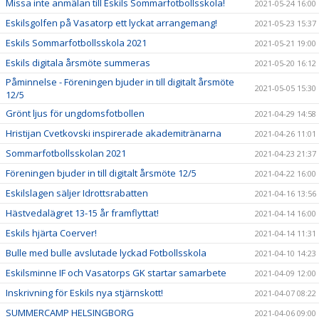
Missa inte anmälan till Eskils Sommarfotbollsskola!
2021-05-24 16:00
Eskilsgolfen på Vasatorp ett lyckat arrangemang!
2021-05-23 15:37
Eskils Sommarfotbollsskola 2021
2021-05-21 19:00
Eskils digitala årsmöte summeras
2021-05-20 16:12
Påminnelse - Föreningen bjuder in till digitalt årsmöte
2021-05-05 15:30
12/5
Grönt ljus för ungdomsfotbollen
2021-04-29 14:58
Hristijan Cvetkovski inspirerade akademitränarna
2021-04-26 11:01
Sommarfotbollsskolan 2021
2021-04-23 21:37
Föreningen bjuder in till digitalt årsmöte 12/5
2021-04-22 16:00
Eskilslagen säljer Idrottsrabatten
2021-04-16 13:56
Hästvedalägret 13-15 år framflyttat!
2021-04-14 16:00
Eskils hjärta Coerver!
2021-04-14 11:31
Bulle med bulle avslutade lyckad Fotbollsskola
2021-04-10 14:23
Eskilsminne IF och Vasatorps GK startar samarbete
2021-04-09 12:00
Inskrivning för Eskils nya stjärnskott!
2021-04-07 08:22
SUMMERCAMP HELSINGBORG
2021-04-06 09:00