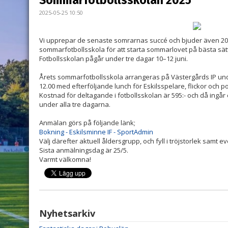
Sommarfotbollsskolan 2025
2025-05-25 10:50
Vi upprepar de senaste somrarnas succé och bjuder även 2025
sommarfotbollsskola för att starta sommarlovet på bästa sätt
Fotbollsskolan pågår under tre dagar 10–12 juni.
Årets sommarfotbollsskola arrangeras på Västergårds IP under 
12.00 med efterföljande lunch för Eskilsspelare, flickor och p
Kostnad för deltagande i fotbollsskolan är 595:- och då ingår 
under alla tre dagarna.
Anmälan görs på följande länk;
Bokning - Eskilsminne IF - SportAdmin
Välj därefter aktuell åldersgrupp, och fyll i tröjstorlek samt e
Sista anmälningsdag är 25/5.
Varmt välkomna!
Nyhetsarkiv