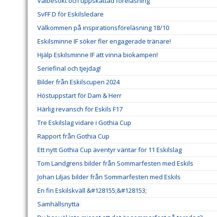
Välbesökt och uppskattad föreläsning
SvFF D för Eskilsledare
Välkommen på inspirationsföreläsning 18/10
Eskilsminne IF söker fler engagerade tränare!
Hjälp Eskilsminne IF att vinna biokampen!
Seriefinal och tjejdag!
Bilder från Eskilscupen 2024
Höstuppstart för Dam & Herr
Härlig revansch för Eskils F17
Tre Eskilslag vidare i Gothia Cup
Rapport från Gothia Cup
Ett nytt Gothia Cup äventyr väntar för 11 Eskilslag
Tom Landgrens bilder från Sommarfesten med Eskils
Johan Liljas bilder från Sommarfesten med Eskils
En fin Eskilskväll &#128155;&#128153;
Samhällsnytta