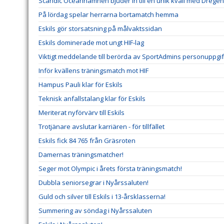
Scandic Oceanhamnen bjuder in till en unik kväll med Dregen
På lördag spelar herrarna bortamatch hemma
Eskils gör storsatsning på målvaktssidan
Eskils dominerade mot ungt HIF-lag
Viktigt meddelande till berörda av SportAdmins personuppgif
Inför kvällens träningsmatch mot HIF
Hampus Pauli klar för Eskils
Teknisk anfallstalang klar för Eskils
Meriterat nyförvärv till Eskils
Trotjänare avslutar karriären - för tillfället
Eskils fick 84 765 från Gräsroten
Damernas träningsmatcher!
Seger mot Olympic i årets första träningsmatch!
Dubbla seniorsegrar i Nyårssaluten!
Guld och silver till Eskils i 13-årsklasserna!
Summering av söndag i Nyårssaluten