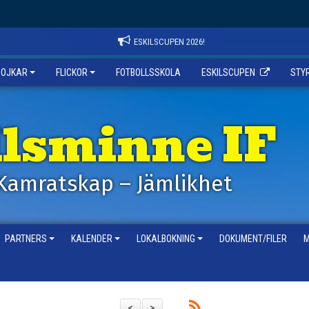
ESKILSCUPEN 2026!
POJKAR
FLICKOR
FOTBOLLSSKOLA
ESKILSCUPEN
STY
ilsminne IF
Kamratskap – Jämlikhet
PARTNERS
KALENDER
LOKALBOKNING
DOKUMENT/FILER
M
<
>