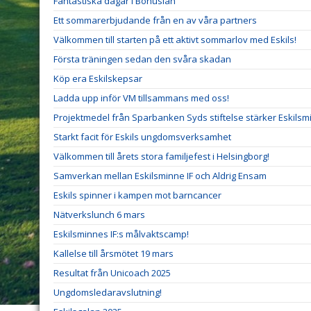
Fantastiska dagar i Bohuslän
Ett sommarerbjudande från en av våra partners
Välkommen till starten på ett aktivt sommarlov med Eskils!
Första träningen sedan den svåra skadan
Köp era Eskilskepsar
Ladda upp inför VM tillsammans med oss!
Projektmedel från Sparbanken Syds stiftelse stärker Eskilsm
Starkt facit för Eskils ungdomsverksamhet
Välkommen till årets stora familjefest i Helsingborg!
Samverkan mellan Eskilsminne IF och Aldrig Ensam
Eskils spinner i kampen mot barncancer
Nätverkslunch 6 mars
Eskilsminnes IF:s målvaktscamp!
Kallelse till årsmötet 19 mars
Resultat från Unicoach 2025
Ungdomsledaravslutning!