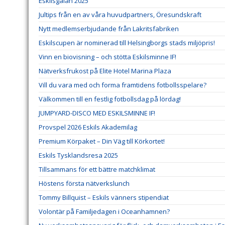
Eskilsgalan 2025
Jultips från en av våra huvudpartners, Öresundskraft
Nytt medlemserbjudande från Lakritsfabriken
Eskilscupen är nominerad till Helsingborgs stads miljöpris!
Vinn en biovisning – och stötta Eskilsminne IF!
Nätverksfrukost på Elite Hotel Marina Plaza
Vill du vara med och forma framtidens fotbollsspelare?
Välkommen till en festlig fotbollsdag på lördag!
JUMPYARD-DISCO MED ESKILSMINNE IF!
Provspel 2026 Eskils Akademilag
Premium Körpaket – Din Väg till Körkortet!
Eskils Tysklandsresa 2025
Tillsammans för ett bättre matchklimat
Höstens första nätverkslunch
Tommy Billquist – Eskils vänners stipendiat
Volontär på Familjedagen i Oceanhamnen?