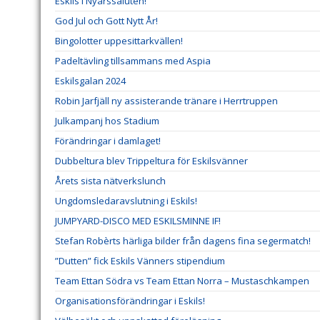
Eskils i Nyårssaluten!
God Jul och Gott Nytt År!
Bingolotter uppesittarkvällen!
Padeltävling tillsammans med Aspia
Eskilsgalan 2024
Robin Jarfjäll ny assisterande tränare i Herrtruppen
Julkampanj hos Stadium
Förändringar i damlaget!
Dubbeltura blev Trippeltura för Eskilsvänner
Årets sista nätverkslunch
Ungdomsledaravslutning i Eskils!
JUMPYARD-DISCO MED ESKILSMINNE IF!
Stefan Robèrts härliga bilder från dagens fina segermatch!
”Dutten” fick Eskils Vänners stipendium
Team Ettan Södra vs Team Ettan Norra – Mustaschkampen
Organisationsförändringar i Eskils!