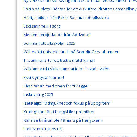
Ny verksamhetsansvarig för flick- och damverksamheten i Esk
Eskils på plats i Båstad för att diskutera idrottens samhällsny
Härliga bilder från Eskils Sommarfotbollsskola
Eskilsminne IF i sorg
Medlemserbjudande från Addvoice!
Sommarfotbollsskolan 2025
Välbesökt nätverkslunch på Scandic Oceanhamnen
Tillsammans för ett bättre matchklimat!
Välkomna till Eskils sommarfotbollsskola 2025!
Eskils yngsta stjärnor!
Lång rehab medicinen för "Dragge"
Inskrivning 2025
Izet Kaljic: "Ödmjukhet och fokus på uppgiften"
Kraftigt förstärkt Ljungskile i premiären
Kallelse till årsmöte 19 mars på Harlyckan!
Förlust mot Lunds BK