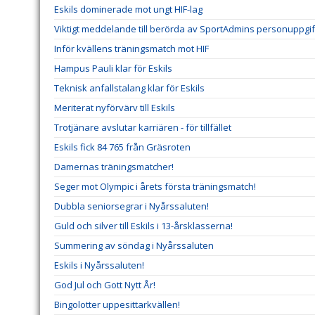
Eskils dominerade mot ungt HIF-lag
Viktigt meddelande till berörda av SportAdmins personuppgif
Inför kvällens träningsmatch mot HIF
Hampus Pauli klar för Eskils
Teknisk anfallstalang klar för Eskils
Meriterat nyförvärv till Eskils
Trotjänare avslutar karriären - för tillfället
Eskils fick 84 765 från Gräsroten
Damernas träningsmatcher!
Seger mot Olympic i årets första träningsmatch!
Dubbla seniorsegrar i Nyårssaluten!
Guld och silver till Eskils i 13-årsklasserna!
Summering av söndag i Nyårssaluten
Eskils i Nyårssaluten!
God Jul och Gott Nytt År!
Bingolotter uppesittarkvällen!