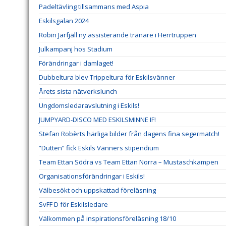
Padeltävling tillsammans med Aspia
Eskilsgalan 2024
Robin Jarfjäll ny assisterande tränare i Herrtruppen
Julkampanj hos Stadium
Förändringar i damlaget!
Dubbeltura blev Trippeltura för Eskilsvänner
Årets sista nätverkslunch
Ungdomsledaravslutning i Eskils!
JUMPYARD-DISCO MED ESKILSMINNE IF!
Stefan Robèrts härliga bilder från dagens fina segermatch!
”Dutten” fick Eskils Vänners stipendium
Team Ettan Södra vs Team Ettan Norra – Mustaschkampen
Organisationsförändringar i Eskils!
Välbesökt och uppskattad föreläsning
SvFF D för Eskilsledare
Välkommen på inspirationsföreläsning 18/10