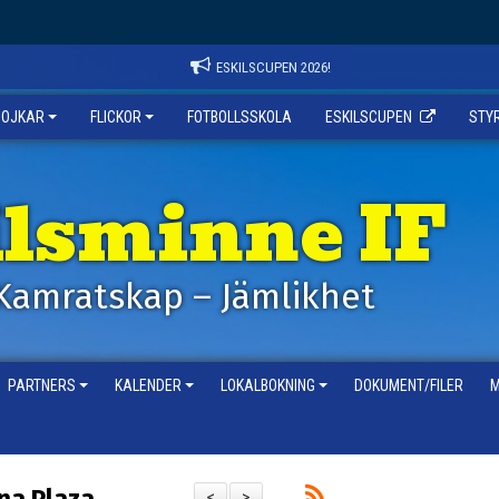
ESKILSCUPEN 2026!
POJKAR
FLICKOR
FOTBOLLSSKOLA
ESKILSCUPEN
STY
ilsminne IF
Kamratskap – Jämlikhet
PARTNERS
KALENDER
LOKALBOKNING
DOKUMENT/FILER
M
<
>