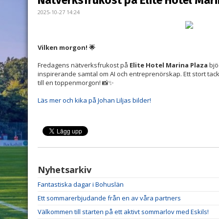
Nätverksfrukost på Elite Hotel Mar
2025-10-27 14:24
Vilken morgon! 🌟
Fredagens nätverksfrukost på
Elite Hotel Marina Plaza
bjö
inspirerande samtal om AI och entreprenörskap. Ett stort tack ti
till en toppenmorgon! 📸✨
Läs mer och kika på Johan Liljas bilder!
Nyhetsarkiv
Fantastiska dagar i Bohuslän
Ett sommarerbjudande från en av våra partners
Välkommen till starten på ett aktivt sommarlov med Eskils!