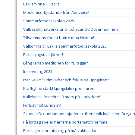
Eskilsminne IF i sorg
Medlemserbjudande från Addvoice!
Sommarfotbollsskolan 2025
Välbesökt nätverkslunch på Scandic Oceanhamnen
Tillsammans för ett bättre matchklimat!
Välkomna till Eskils sommarfotbollsskola 2025!
Eskils yngsta stjärnor!
Lång rehab medicinen för "Dragge"
Inskrivning 2025
Izet Kaljic: "Ödmjukhet och fokus på uppgiften"
Kraftigt förstärkt Ljungskile i premiären
Kallelse till årsmöte 19 mars på Harlyckan!
Förlust mot Lunds BK
Scandic Oceanhamnen bjuder in till en unik kväll med Dregen
På lördag spelar herrarna bortamatch hemma
Eskils gör storsatsning på målvaktssidan