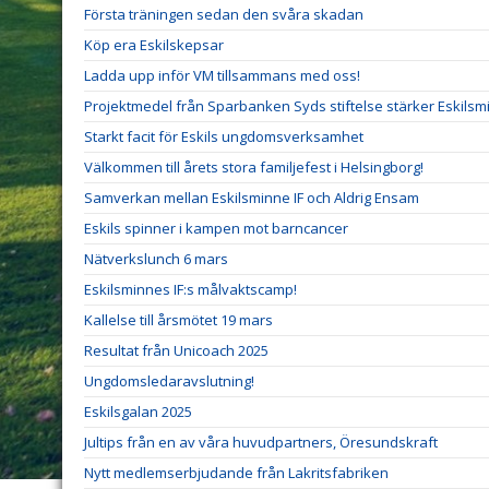
Första träningen sedan den svåra skadan
Köp era Eskilskepsar
Ladda upp inför VM tillsammans med oss!
Projektmedel från Sparbanken Syds stiftelse stärker Eskilsm
Starkt facit för Eskils ungdomsverksamhet
Välkommen till årets stora familjefest i Helsingborg!
Samverkan mellan Eskilsminne IF och Aldrig Ensam
Eskils spinner i kampen mot barncancer
Nätverkslunch 6 mars
Eskilsminnes IF:s målvaktscamp!
Kallelse till årsmötet 19 mars
Resultat från Unicoach 2025
Ungdomsledaravslutning!
Eskilsgalan 2025
Jultips från en av våra huvudpartners, Öresundskraft
Nytt medlemserbjudande från Lakritsfabriken