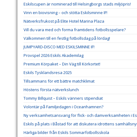
Eskilscupen är nominerad till Helsingborgs stads miljöpris!
Vinn en biovisning – och stötta Eskilsminne IF!
Nätverksfrukost på Elite Hotel Marina Plaza
Vill du vara med och forma framtidens fotbollsspelare?
Välkommen till en festlig fotbollsdag på lördag!
JUMPYARD-DISCO MED ESKILSMINNE IF!
Provspel 2026 Eskils Akademilag
Premium Körpaket – Din Väg till Körkortet!
Eskils Tysklandsresa 2025
Tillsammans för ett bättre matchklimat
Höstens första nätverkslunch
Tommy Billquist – Eskils vänners stipendiat
Volontär på Familjedagen i Oceanhamnen?
Ny verksamhetsansvarig för flick- och damverksamheten i Esk
Eskils på plats i Båstad för att diskutera idrottens samhällsny
Härliga bilder från Eskils Sommarfotbollsskola