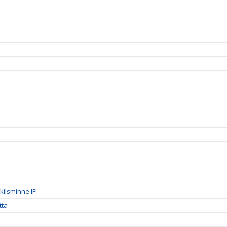
ilsminne IF!
tta