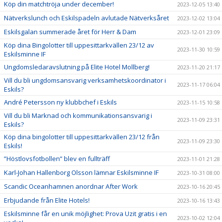
Köp din matchtröja under december!
2023-12-05 13:40
Nätverkslunch och Eskilspadeln avlutade Nätverksåret
2023-12-02 13:04
Eskilsgalan summerade året för Herr & Dam
2023-12-01 23:09
Köp dina Bingolotter till uppesittarkvällen 23/12 av
2023-11-30 10:59
Eskilsminne IF
Ungdomsledaravslutning på Elite Hotel Mollberg!
2023-11-20 21:17
Vill du bli ungdomsansvarig verksamhetskoordinator i
2023-11-17 06:04
Eskils?
André Petersson ny klubbchef i Eskils
2023-11-15 10:58
Vill du bli Marknad och kommunikationsansvarig i
2023-11-09 23:31
Eskils?
Köp dina bingolotter till uppesittarkvällen 23/12 från
2023-11-09 23:30
Eskils!
”Höstlovsfotbollen” blev en fullträff
2023-11-01 21:28
Karl-Johan Hallenborg Olsson lämnar Eskilsminne IF
2023-10-31 08:00
Scandic Oceanhamnen anordnar After Work
2023-10-16 20:45
Erbjudande från Elite Hotels!
2023-10-16 13:43
Eskilsminne får en unik möjlighet: Prova Uzit gratis i en
2023-10-02 12:04