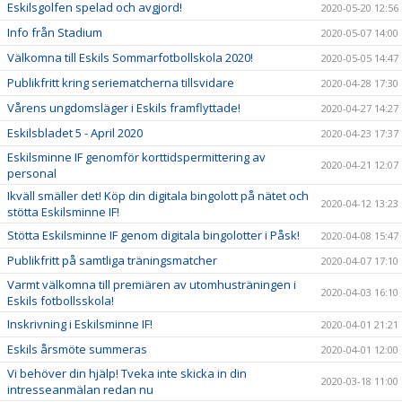
Eskilsgolfen spelad och avgjord!
2020-05-20 12:56
Info från Stadium
2020-05-07 14:00
Välkomna till Eskils Sommarfotbollskola 2020!
2020-05-05 14:47
Publikfritt kring seriematcherna tillsvidare
2020-04-28 17:30
Vårens ungdomsläger i Eskils framflyttade!
2020-04-27 14:27
Eskilsbladet 5 - April 2020
2020-04-23 17:37
Eskilsminne IF genomför korttidspermittering av
2020-04-21 12:07
personal
Ikväll smäller det! Köp din digitala bingolott på nätet och
2020-04-12 13:23
stötta Eskilsminne IF!
Stötta Eskilsminne IF genom digitala bingolotter i Påsk!
2020-04-08 15:47
Publikfritt på samtliga träningsmatcher
2020-04-07 17:10
Varmt välkomna till premiären av utomhusträningen i
2020-04-03 16:10
Eskils fotbollsskola!
Inskrivning i Eskilsminne IF!
2020-04-01 21:21
Eskils årsmöte summeras
2020-04-01 12:00
Vi behöver din hjälp! Tveka inte skicka in din
2020-03-18 11:00
intresseanmälan redan nu