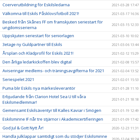
Coerverutbildning för Eskilsledarna
2021-03-28 17:47
Välkomna till Eskils Påsklovsfotboll 2021!
2021-03-17 16:36
Besked från Skånes FF om framskjuten seriestart för
2021-03-15 12:33
ungdomsserierna
Uppskjuten seriestart för seniorlagen
2021-03-10 10:02
3etage ny Guldpartner till Eskils
2021-03-06 13:44
Årsplan och Klädprofil för Eskils 2021!
2021-02-12 15:29
Den årliga ledarkickoffen blev digital
2021-02-08 15:57
Aviseringar medlems- och träningsavgifterna för 2021
2021-02-04 13:52
Seriespelet 2021
2021-02-01 15:53
Puma blir Eskils nya märkesleverantör
2021-01-28 11:10
Erbjudande från Clarion Hotel Sea U till våra
2021-01-21 18:18
Eskilsmedlemmar!
Gemensamt Eskilsäventyr till Kalles Kaviar i Smögen
2021-01-19 12:49
Eskilsminne IF når tre stjärnor i Akademicertifieringen
2021-01-09 17:42
God Jul & Gott Nytt År!
2020-12-23 11:31
Handla julklappar samtidigt som du stödjer Eskilsminne
2020-12-04 10:24