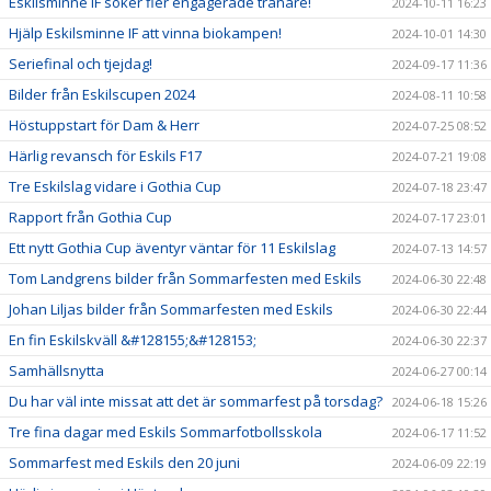
Eskilsminne IF söker fler engagerade tränare!
2024-10-11 16:23
Hjälp Eskilsminne IF att vinna biokampen!
2024-10-01 14:30
Seriefinal och tjejdag!
2024-09-17 11:36
Bilder från Eskilscupen 2024
2024-08-11 10:58
Höstuppstart för Dam & Herr
2024-07-25 08:52
Härlig revansch för Eskils F17
2024-07-21 19:08
Tre Eskilslag vidare i Gothia Cup
2024-07-18 23:47
Rapport från Gothia Cup
2024-07-17 23:01
Ett nytt Gothia Cup äventyr väntar för 11 Eskilslag
2024-07-13 14:57
Tom Landgrens bilder från Sommarfesten med Eskils
2024-06-30 22:48
Johan Liljas bilder från Sommarfesten med Eskils
2024-06-30 22:44
En fin Eskilskväll &#128155;&#128153;
2024-06-30 22:37
Samhällsnytta
2024-06-27 00:14
Du har väl inte missat att det är sommarfest på torsdag?
2024-06-18 15:26
Tre fina dagar med Eskils Sommarfotbollsskola
2024-06-17 11:52
Sommarfest med Eskils den 20 juni
2024-06-09 22:19