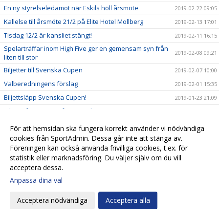
En ny styrelseledamot när Eskils höll årsmöte
2019-02-22 09:05
Kallelse till årsmöte 21/2 på Elite Hotel Mollberg
2019-02-13 17:01
Tisdag 12/2 är kansliet stängt!
2019-02-11 16:15
Spelarträffar inom High Five ger en gemensam syn från
2019-02-08 09:21
liten till stor
Biljetter till Svenska Cupen
2019-02-07 10:00
Valberedningens förslag
2019-02-01 15:35
Biljettsläpp Svenska Cupen!
2019-01-23 21:09
Biljettinformation inför Svenska Cupen!
2019-01-23 20:51
Kalle Olsson, ny klubbchef i Eskils
2019-01-22 15:45
För att hemsidan ska fungera korrekt använder vi nödvändiga
cookies från SportAdmin. Dessa går inte att stänga av.
Seniorlagens träningsläger spikade
2019-01-22 13:27
Föreningen kan också använda frivilliga cookies, t.ex. för
Eskils ungdomsläger 2019!
2019-01-21 12:30
statistik eller marknadsföring. Du väljer själv om du vill
Startskottet för High Five
2019-01-20 19:53
acceptera dessa.
Eskils lånar målvakt från MFF
Anpassa dina val
2019-01-14 19:38
Ett liv i Eskilsminne IF:s tjänst
2019-01-14 10:20
Acceptera nödvändiga
Acceptera alla
Anmälningarna fortsätter strömma in till Eskilscupen!
2019-01-10 12:35