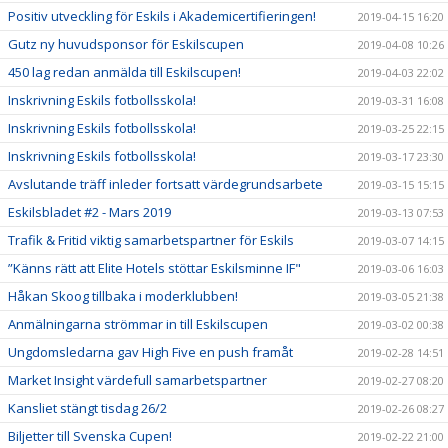
Positiv utveckling för Eskils i Akademicertifieringen!
2019-04-15 16:20
Gutz ny huvudsponsor för Eskilscupen
2019-04-08 10:26
450 lag redan anmälda till Eskilscupen!
2019-04-03 22:02
Inskrivning Eskils fotbollsskola!
2019-03-31 16:08
Inskrivning Eskils fotbollsskola!
2019-03-25 22:15
Inskrivning Eskils fotbollsskola!
2019-03-17 23:30
Avslutande träff inleder fortsatt värdegrundsarbete
2019-03-15 15:15
Eskilsbladet #2 - Mars 2019
2019-03-13 07:53
Trafik & Fritid viktig samarbetspartner för Eskils
2019-03-07 14:15
”Känns rätt att Elite Hotels stöttar Eskilsminne IF"
2019-03-06 16:03
Håkan Skoog tillbaka i moderklubben!
2019-03-05 21:38
Anmälningarna strömmar in till Eskilscupen
2019-03-02 00:38
Ungdomsledarna gav High Five en push framåt
2019-02-28 14:51
Market Insight värdefull samarbetspartner
2019-02-27 08:20
Kansliet stängt tisdag 26/2
2019-02-26 08:27
Biljetter till Svenska Cupen!
2019-02-22 21:00