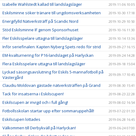
Izabelle Wahlstedt kallad till landslagsläger
2019-11-06 10:05
Eskilsminne söker tränare till ungdomsverksamheten
2019-10-30 17:18
Energifylld Nätverksträff på Scandic Nord
2019-10-29 10:50
Stöd Eskilsminne IF genom Sponsorhuset
2019-10-16 11:30
Fler Eskilsspelare uttagna till landslagsläger
2019-10-14 13:36
Inför seriefinalen: Kapten Nyberg Spets redo för strid
2019-09-27 16:15
EM-kvalturnering för P16-landslaget på Harlyckan
2019-09-24 14:28
Flera Eskilsspelare uttagna till landslagsläger
2019-09-18 15:04
Lyckad säsongsavslutning för Eskils 5-mannafotboll på
2019-09-17 10:45
Västergård
Claudiu Moldovan gästade nätverksträffen på Grand
2019-08-30 15:41
Tack för insatserna i Eskilscupen!
2019-08-23 22:28
Eskilscupen är invigd och i full gång!
2019-08-02 16:54
Fotbollsskolan startar upp efter sommaruppehåll!
2019-07-22 01:33
Eskilscupen lottades
2019-06-28 16:45
Välkommen till Derbykväll på Harlyckan!
2019-06-24 07:00