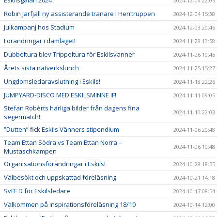
Eskilsgalan 2024
2024-12-04 22:05
Robin Jarfjäll ny assisterande tränare i Herrtruppen
2024-12-04 15:38
Julkampanj hos Stadium
2024-12-03 20:46
Förändringar i damlaget!
2024-11-28 13:58
Dubbeltura blev Trippeltura för Eskilsvänner
2024-11-26 10:45
Årets sista nätverkslunch
2024-11-25 15:27
Ungdomsledaravslutning i Eskils!
2024-11-18 22:26
JUMPYARD-DISCO MED ESKILSMINNE IF!
2024-11-11 09:05
Stefan Robèrts härliga bilder från dagens fina
2024-11-10 22:03
segermatch!
”Dutten” fick Eskils Vänners stipendium
2024-11-06 20:48
Team Ettan Södra vs Team Ettan Norra –
2024-11-06 10:48
Mustaschkampen
Organisationsförändringar i Eskils!
2024-10-28 18:55
Välbesökt och uppskattad föreläsning
2024-10-21 14:18
SvFF D för Eskilsledare
2024-10-17 08:54
Välkommen på inspirationsföreläsning 18/10
2024-10-14 12:00