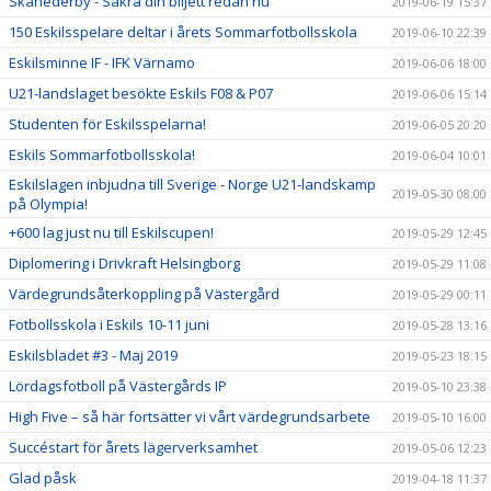
Skånederby - Säkra din biljett redan nu
2019-06-19 15:37
150 Eskilsspelare deltar i årets Sommarfotbollsskola
2019-06-10 22:39
Eskilsminne IF - IFK Värnamo
2019-06-06 18:00
U21-landslaget besökte Eskils F08 & P07
2019-06-06 15:14
Studenten för Eskilsspelarna!
2019-06-05 20:20
Eskils Sommarfotbollsskola!
2019-06-04 10:01
Eskilslagen inbjudna till Sverige - Norge U21-landskamp
2019-05-30 08:00
på Olympia!
+600 lag just nu till Eskilscupen!
2019-05-29 12:45
Diplomering i Drivkraft Helsingborg
2019-05-29 11:08
Värdegrundsåterkoppling på Västergård
2019-05-29 00:11
Fotbollsskola i Eskils 10-11 juni
2019-05-28 13:16
Eskilsbladet #3 - Maj 2019
2019-05-23 18:15
Lördagsfotboll på Västergårds IP
2019-05-10 23:38
High Five – så här fortsätter vi vårt värdegrundsarbete
2019-05-10 16:00
Succéstart för årets lägerverksamhet
2019-05-06 12:23
Glad påsk
2019-04-18 11:37