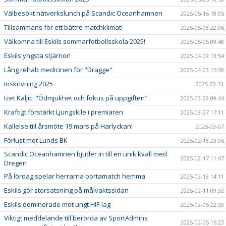
Välbesökt nätverkslunch på Scandic Oceanhamnen
2025-05-16 18:05
Tillsammans för ett bättre matchklimat!
2025-05-08 22:06
Välkomna till Eskils sommarfotbollsskola 2025!
2025-05-05 09:48
Eskils yngsta stjärnor!
2025-04-09 13:54
Lång rehab medicinen för "Dragge"
2025-04-03 15:59
Inskrivning 2025
2025-03-31
Izet Kaljic: "Ödmjukhet och fokus på uppgiften"
2025-03-29 09:44
Kraftigt förstärkt Ljungskile i premiären
2025-03-27 17:11
Kallelse till årsmöte 19 mars på Harlyckan!
2025-03-07
Förlust mot Lunds BK
2025-02-18 23:06
Scandic Oceanhamnen bjuder in till en unik kväll med
2025-02-17 11:47
Dregen
På lördag spelar herrarna bortamatch hemma
2025-02-13 14:11
Eskils gör storsatsning på målvaktssidan
2025-02-11 09:32
Eskils dominerade mot ungt HIF-lag
2025-02-05 22:30
Viktigt meddelande till berörda av SportAdmins
2025-02-05 16:23