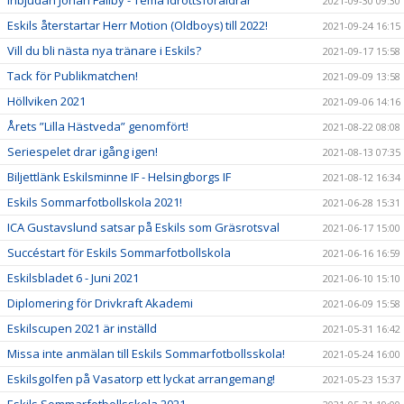
Inbjudan Johan Fallby - Tema Idrottsföräldrar
2021-09-30 09:30
Eskils återstartar Herr Motion (Oldboys) till 2022!
2021-09-24 16:15
Vill du bli nästa nya tränare i Eskils?
2021-09-17 15:58
Tack för Publikmatchen!
2021-09-09 13:58
Höllviken 2021
2021-09-06 14:16
Årets ”Lilla Hästveda” genomfört!
2021-08-22 08:08
Seriespelet drar igång igen!
2021-08-13 07:35
Biljettlänk Eskilsminne IF - Helsingborgs IF
2021-08-12 16:34
Eskils Sommarfotbollskola 2021!
2021-06-28 15:31
ICA Gustavslund satsar på Eskils som Gräsrotsval
2021-06-17 15:00
Succéstart för Eskils Sommarfotbollskola
2021-06-16 16:59
Eskilsbladet 6 - Juni 2021
2021-06-10 15:10
Diplomering för Drivkraft Akademi
2021-06-09 15:58
Eskilscupen 2021 är inställd
2021-05-31 16:42
Missa inte anmälan till Eskils Sommarfotbollsskola!
2021-05-24 16:00
Eskilsgolfen på Vasatorp ett lyckat arrangemang!
2021-05-23 15:37