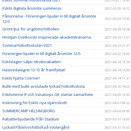
Eskils Sommarfotbollsskola 2021
2021-05-21 19:00
Eskils digitala årsmöte summeras
2021-05-20 16:12
Påminnelse - Föreningen bjuder in till digitalt årsmöte
2021-05-05 15:30
12/5
Grönt ljus för ungdomsfotbollen
2021-04-29 14:58
Hristijan Cvetkovski inspirerade akademitränarna
2021-04-26 11:01
Sommarfotbollsskolan 2021
2021-04-23 21:37
Föreningen bjuder in till digitalt årsmöte 12/5
2021-04-22 16:00
Eskilslagen säljer Idrottsrabatten
2021-04-16 13:56
Hästvedalägret 13-15 år framflyttat!
2021-04-14 16:00
Eskils hjärta Coerver!
2021-04-14 11:31
Bulle med bulle avslutade lyckad Fotbollsskola
2021-04-10 14:23
Eskilsminne IF och Vasatorps GK startar samarbete
2021-04-09 12:00
Inskrivning för Eskils nya stjärnskott!
2021-04-07 08:22
SUMMERCAMP HELSINGBORG
2021-04-06 09:00
Rabatterbjudande från Stadium
2021-03-31 16:00
Lyckad Påsklovsfotboll på Västergård
2021-03-31 10:02