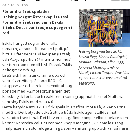
PARTNERS
2015-12-13 11:35
För andra året spelades
Helsingborgsmästerskap i Futsal.
KALENDER
För andra året i rad vann Eskils
titeln. Detta var tredje cupsegern i
LOKALBOKNING
rad.
Eskils har gått segrande ur alla
DOKUMENT/FILER
utmaningar som off-seasen bjudit på
Helsingborgmästare 2015:
hittills. Efter seger i Råå-cupen (Futsal)
Lovisa Pigg, Linnea Rundqvist,
MEDLEMSKAP
och Växjö-sparken (7-manna inomhus)
Matilda Eriksson, Ellen Pigg,
var turen kommen till HM i Futsal. Eskils
Johanna Malmöf, Evelina
ESKILS LOVFOTBOLL
deltog med två lag.
Norell, LInnea Tapper. (mv Lina
Lag 2 gick fram starkt i sin grupp och
Jepsen hann inte vara med på
vann över Hittarp 2-1 och Råå 1-0.
BILJETTER
segerbild)
Gruppseger och direkt tillsemifinal. Lag 1
började med 7-2 mot Fortuna men det
MEDLEMSFÖRMÅNER
kanske gick för lätt och reaktionen kom i gruppmatch 2 mot Stattena
som slog Eskils med hela 4-0.
Detta betydde att Eskils 1 fick spela kvartsfinal mot Råå, vilken vanns
med 2-0. Det betydde också att de båda Eskildagen ställdes mot
varandra i semifinal. Det blev en riktigt jämn kamp mellan spelare som
känner varandra väl. Det var med knapp marginal, 2-1 som lag 1 tog
finalplatsen. En stor eloge till lag 2 som vann sin grupp och var så nära