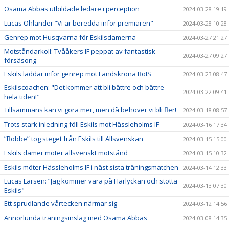
Osama Abbas utbildade ledare i perception
2024-03-28 19:19
Lucas Ohlander ”Vi är beredda inför premiären"
2024-03-28 10:28
Genrep mot Husqvarna för Eskilsdamerna
2024-03-27 21:27
Motståndarkoll: Tvååkers IF peppat av fantastisk
2024-03-27 09:27
försäsong
Eskils laddar inför genrep mot Landskrona BoIS
2024-03-23 08:47
Eskilscoachen: "Det kommer att bli bättre och bättre
2024-03-22 09:41
hela tiden!"
Tillsammans kan vi göra mer, men då behöver vi bli fler!
2024-03-18 08:57
Trots stark inledning föll Eskils mot Hässleholms IF
2024-03-16 17:34
”Bobbe” tog steget från Eskils till Allsvenskan
2024-03-15 15:00
Eskils damer möter allsvenskt motstånd
2024-03-15 10:32
Eskils möter Hässleholms IF i näst sista träningsmatchen
2024-03-14 12:33
Lucas Larsen: ”Jag kommer vara på Harlyckan och stötta
2024-03-13 07:30
Eskils"
Ett sprudlande vårtecken närmar sig
2024-03-12 14:56
Annorlunda träningsinslag med Osama Abbas
2024-03-08 14:35