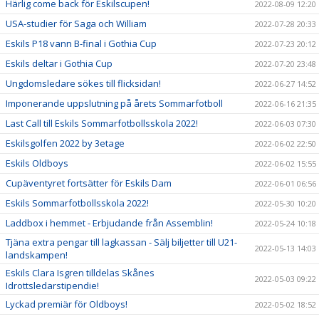
Härlig come back för Eskilscupen!
2022-08-09 12:20
USA-studier för Saga och William
2022-07-28 20:33
Eskils P18 vann B-final i Gothia Cup
2022-07-23 20:12
Eskils deltar i Gothia Cup
2022-07-20 23:48
Ungdomsledare sökes till flicksidan!
2022-06-27 14:52
Imponerande uppslutning på årets Sommarfotboll
2022-06-16 21:35
Last Call till Eskils Sommarfotbollsskola 2022!
2022-06-03 07:30
Eskilsgolfen 2022 by 3etage
2022-06-02 22:50
Eskils Oldboys
2022-06-02 15:55
Cupäventyret fortsätter för Eskils Dam
2022-06-01 06:56
Eskils Sommarfotbollsskola 2022!
2022-05-30 10:20
Laddbox i hemmet - Erbjudande från Assemblin!
2022-05-24 10:18
Tjäna extra pengar till lagkassan - Sälj biljetter till U21-
2022-05-13 14:03
landskampen!
Eskils Clara Isgren tilldelas Skånes
2022-05-03 09:22
Idrottsledarstipendie!
Lyckad premiär för Oldboys!
2022-05-02 18:52