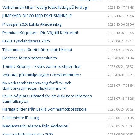
Välkommen till en festlig fotbollsdag på lördag!
2025-10-17 16:45
JUMPYARD-DISCO MED ESKILSMINNE IF!
2025-10-13 09:56
Provspel 2026 Eskils Akademilag
2025-10-06 08:06
Premium Körpaket – Din Väg till Körkortet!
2025-10-02 16:55
Eskils Tysklandsresa 2025
2025-09-22 13:12
Tillsammans för ett bättre matchklimat
2025-09-10 09:22
Höstens första nätverkslunch
2025-09-09 11:36
Tommy Billquist – Eskils vänners stipendiat
2025-08-21 08:32
Volontär på Familjedagen i Oceanhamnen?
2025-08-08 06:27
Ny verksamhetsansvarig för flick- och
2025-07-17 21:54
damverksamheten i Eskilsminne IF!
Eskils på plats i Båstad för att diskutera idrottens
2025-07-13 16:25
samhällsnytta
Härliga bilder från Eskils Sommarfotbollsskola
2025-06-24 20:59
Eskilsminne IF i sorg
2025-06-19 11:35
Medlemserbjudande från Addvoice!
2025-05-28 16:02
Sommarfotbollsskolan 2025
2025-05-25 10:50