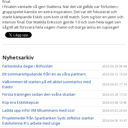
final.
I Finalen väntade så igen Stattena. När det väl gällde var förlusten i
gruppspelet kanske en extra inspiration. Det var ett fokuserat och
starkt kämpande Eskils som kom ut till match. Som sig bör en jämn och
intensiv final. Där Matilda Eriksson gjorde 1-0 och som hela laget sen
såg till att försvara hela vägen i hamn och bärga ännu en cupseger!
Nyhetsarkiv
Fantastiska dagar i Bohuslän
2026-06-29 08:44
Ett sommarerbjudande från en av våra partners
2026-06-12 13:04
Välkommen till starten på ett aktivt sommarlov med
2026-06-03 17:14
Eskils!
Första träningen sedan den svåra skadan
2026-05-28 17:25
Köp era Eskilskepsar
2026-05-08 12:40
Ladda upp inför VM tillsammans med oss!
2026-05-05 22:09
Projektmedel från Sparbanken Syds stiftelse stärker
2026-04-30 10:47
Eskilsminne IF:s arbete med unga