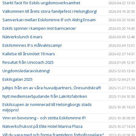
Starkt facit för Eskils ungdomsverksamhet
2026-04-22 13:55
Välkommen till årets stora familjefest i Helsingborg!
2026-04-19 20:50
Samverkan mellan Eskilsminne IF och Aldrig Ensam
2026-03-23 10:00
Eskils spinner i kampen mot barncancer
2026-03-20 16:43
Nätverkslunch 6 mars
2026-03-09 12:48
Eskilsminnes IF:s målvaktscamp!
2026-03-04 13:01
Kallelse till årsmötet 19 mars
2026-02-27 14:31
Resultat från Unicoach 2025
2026-01-09 12:47
Ungdomsledaravslutning!
2025-12-05 13:45
Eskilsgalan 2025
2025-12-04 21:19
Jultips från en av våra huvudpartners, Öresundskraft
2025-11-27 15:24
Nytt medlemserbjudande från Lakritsfabriken
2025-11-04 10:50
Eskilscupen är nominerad till Helsingborgs stads
2025-10-30 16:23
miljöpris!
Vinn en biovisning – och stötta Eskilsminne IF!
2025-10-30 08:39
Nätverksfrukost på Elite Hotel Marina Plaza
2025-10-27 14:24
Vill du vara med och forma framtidens fotbollsspelare?
2025-10-20 08:30