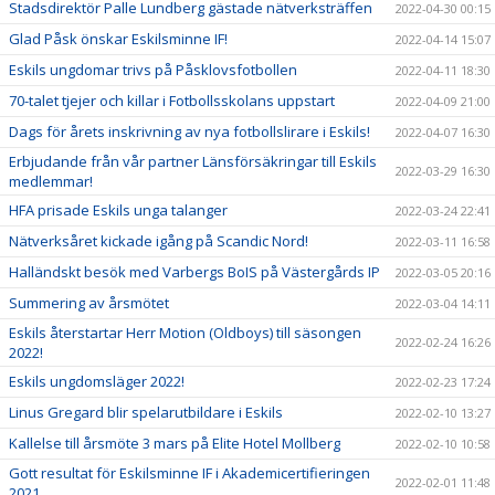
Stadsdirektör Palle Lundberg gästade nätverksträffen
2022-04-30 00:15
Glad Påsk önskar Eskilsminne IF!
2022-04-14 15:07
Eskils ungdomar trivs på Påsklovsfotbollen
2022-04-11 18:30
70-talet tjejer och killar i Fotbollsskolans uppstart
2022-04-09 21:00
Dags för årets inskrivning av nya fotbollslirare i Eskils!
2022-04-07 16:30
Erbjudande från vår partner Länsförsäkringar till Eskils
2022-03-29 16:30
medlemmar!
HFA prisade Eskils unga talanger
2022-03-24 22:41
Nätverksåret kickade igång på Scandic Nord!
2022-03-11 16:58
Halländskt besök med Varbergs BoIS på Västergårds IP
2022-03-05 20:16
Summering av årsmötet
2022-03-04 14:11
Eskils återstartar Herr Motion (Oldboys) till säsongen
2022-02-24 16:26
2022!
Eskils ungdomsläger 2022!
2022-02-23 17:24
Linus Gregard blir spelarutbildare i Eskils
2022-02-10 13:27
Kallelse till årsmöte 3 mars på Elite Hotel Mollberg
2022-02-10 10:58
Gott resultat för Eskilsminne IF i Akademicertifieringen
2022-02-01 11:48
2021