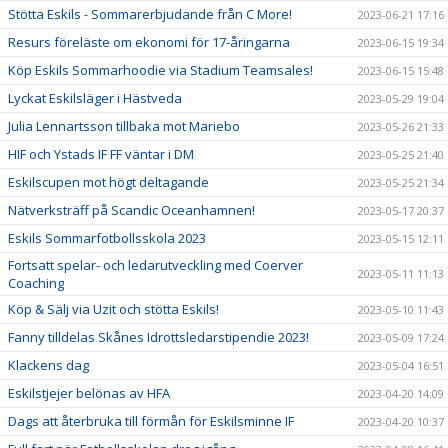
Stötta Eskils - Sommarerbjudande från C More!
2023-06-21 17:16
Resurs föreläste om ekonomi för 17-åringarna
2023-06-15 19:34
Köp Eskils Sommarhoodie via Stadium Teamsales!
2023-06-15 15:48
Lyckat Eskilsläger i Hästveda
2023-05-29 19:04
Julia Lennartsson tillbaka mot Mariebo
2023-05-26 21:33
HIF och Ystads IF FF väntar i DM
2023-05-25 21:40
Eskilscupen mot högt deltagande
2023-05-25 21:34
Nätverksträff på Scandic Oceanhamnen!
2023-05-17 20:37
Eskils Sommarfotbollsskola 2023
2023-05-15 12:11
Fortsatt spelar- och ledarutveckling med Coerver
2023-05-11 11:13
Coaching
Köp & Sälj via Uzit och stötta Eskils!
2023-05-10 11:43
Fanny tilldelas Skånes Idrottsledarstipendie 2023!
2023-05-09 17:24
Klackens dag
2023-05-04 16:51
Eskilstjejer belönas av HFA
2023-04-20 14:09
Dags att återbruka till förmån för Eskilsminne IF
2023-04-20 10:37