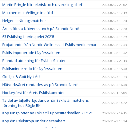
Martin Pringle blir teknisk- och utvecklingschef
2023-02-27 20:02
Matchen mot Vellinge inställd
2023-02-25 17:19
Helgens träningsmatcher
2023-02-23 11:24
Årets första Nätverkslunch på Scandic Nord!
2023-02-17 17:20
63 Eskilslag i seriespelet 2023!
2023-02-14 13:29
Erbjudande från Nordic Wellness till Eskils medlemmar
2023-02-08 12:43
Eskils imponerade i Nyårssaluten
2023-01-08 19:42
Blandad utdelning för Eskils i Saluten
2023-01-07 20:13
Eskilsminne redo för Nyårssaluten
2023-01-05 15:40
God Jul & Gott Nytt År!
2022-12-23 11:53
Nätverksåret rundades av på Scandic Nord!
2022-12-14 16:48
Hockeyfest för Årets Eskilskamrater
2022-12-11 15:05
Ta del av biljetterbjudande när Eskils är matchens
2022-12-08 14:22
förening hos Rögle BK
Köp Bingolotter av Eskils till uppesittarkvällen 23/12!
2022-12-07 14:15
Köp din Eskilströja under december!
2022-11-29 10:24