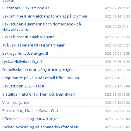
vecka!
Bil tränare i Eskilsminne IF!
2023-09-29 11:32
Eskilsminne IF är Matchens förening på Olympia
2023-09-14 13:33
Eskilscupen-summering och domarbesök på
2023-09-08 21:11
Nätverksträffen
Eskils bidrar till samhällsnytta!
2023-09-06 15:19
Två Eskilsspelare till regionalt läger
2023-09-02 17:27
Eskilsgolfen 2023 avgjord!
2023-09-01 15:39
Lyckat Höllviken-läger!
2023-08-29 15:53
Fotbollsskolan drar igång träningen igen!
2023-08-17 17:14
Erbjudande på 25% på Fotboll från Stadium
2023-08-16 09:51
Eskilscupen 2023 - TACK!
2023-08-11 18:06
Inställda matcher för Herr och Dam ikväll!
2023-08-08 08:39
Vila i frid, Janne!
2023-07-13 21:32
Eskils deltog i Kalles Kaviar Cup
2023-07-05 21:10
Effektivt Eskils tog klar 4-0-seger
2023-06-22 23:08
Lyckad avslutning på sommarlovsfotbollen
2023-06-21 23:00