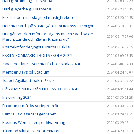
Härlig inramning i Hästveda
2024-06-03 10:29
Härlig lägerhelg i Hästveda
2024-05-27 15:35
Eskilscupen har slagit ett mäktigt rekord
2024-05-20 14:58
Hemmamatch på Västergård mot IK Rössö imorgon
2024-05-18 15:31
Hur går snacket inför lördagens match? Vad säger
2024-05-17 07:06
Martin, Lunde och Zlatan Krizanovic?
Knattekit för de yngsta lirarna i Eskils!
2024-05-16 07:15
ESKILS SOMMARFOTBOLLSSKOLA 2024!
2024-05-09 23:43
Save the date – Sommarfotbollsskola 2024
2024-05-06 14:30
Member Days på Stadium
2024-04-24 16:07
Isabel Aguilar tillbaka i Eskils
2024-03-31 17:22
PÅSKHÄLSNING FRÅN HOLLAND CUP 2024
2024-03-31 11:44
Inskrivning 2024
2024-03-30 21:28
En poäng i mållös seriepremiär
2024-03-30 17:53
Rättvis Eskilsseger i genrepet
2024-03-29 19:51
Rasmus Wendt – en profilvärvning
2024-03-29 12:11
Tålamod viktigt i seriepremiären
2024-03-29 08:59