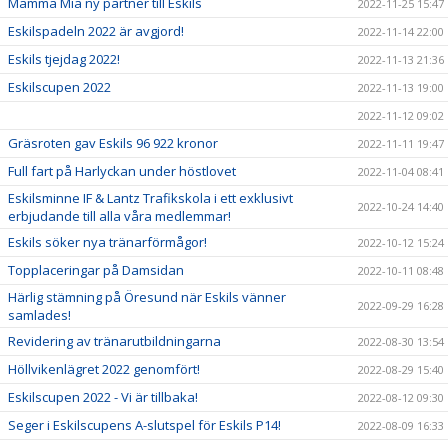
Mamma Mia ny partner till Eskils
2022-11-25 15:47
Eskilspadeln 2022 är avgjord!
2022-11-14 22:00
Eskils tjejdag 2022!
2022-11-13 21:36
Eskilscupen 2022
2022-11-13 19:00
2022-11-12 09:02
Gräsroten gav Eskils 96 922 kronor
2022-11-11 19:47
Full fart på Harlyckan under höstlovet
2022-11-04 08:41
Eskilsminne IF & Lantz Trafikskola i ett exklusivt
2022-10-24 14:40
erbjudande till alla våra medlemmar!
Eskils söker nya tränarförmågor!
2022-10-12 15:24
Topplaceringar på Damsidan
2022-10-11 08:48
Härlig stämning på Öresund när Eskils vänner
2022-09-29 16:28
samlades!
Revidering av tränarutbildningarna
2022-08-30 13:54
Höllvikenlägret 2022 genomfört!
2022-08-29 15:40
Eskilscupen 2022 - Vi är tillbaka!
2022-08-12 09:30
Seger i Eskilscupens A-slutspel för Eskils P14!
2022-08-09 16:33