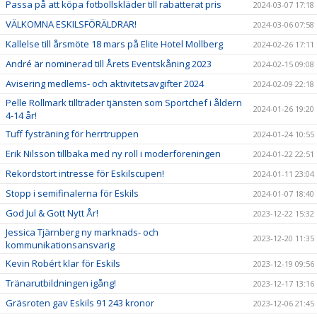
Passa på att köpa fotbollskläder till rabatterat pris
2024-03-07 17:18
VÄLKOMNA ESKILSFÖRÄLDRAR!
2024-03-06 07:58
Kallelse till årsmöte 18 mars på Elite Hotel Mollberg
2024-02-26 17:11
André är nominerad till Årets Eventskåning 2023
2024-02-15 09:08
Avisering medlems- och aktivitetsavgifter 2024
2024-02-09 22:18
Pelle Rollmark tillträder tjänsten som Sportchef i åldern
2024-01-26 19:20
4-14 år!
Tuff fysträning för herrtruppen
2024-01-24 10:55
Erik Nilsson tillbaka med ny roll i moderföreningen
2024-01-22 22:51
Rekordstort intresse för Eskilscupen!
2024-01-11 23:04
Stopp i semifinalerna för Eskils
2024-01-07 18:40
God Jul & Gott Nytt År!
2023-12-22 15:32
Jessica Tjärnberg ny marknads- och
2023-12-20 11:35
kommunikationsansvarig
Kevin Robért klar för Eskils
2023-12-19 09:56
Tränarutbildningen igång!
2023-12-17 13:16
Gräsroten gav Eskils 91 243 kronor
2023-12-06 21:45