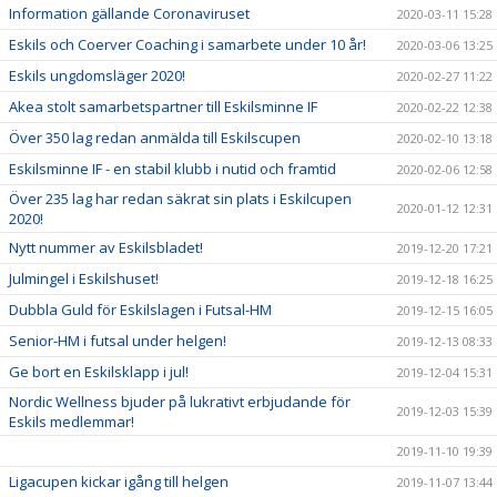
Information gällande Coronaviruset
2020-03-11 15:28
Eskils och Coerver Coaching i samarbete under 10 år!
2020-03-06 13:25
Eskils ungdomsläger 2020!
2020-02-27 11:22
Akea stolt samarbetspartner till Eskilsminne IF
2020-02-22 12:38
Över 350 lag redan anmälda till Eskilscupen
2020-02-10 13:18
Eskilsminne IF - en stabil klubb i nutid och framtid
2020-02-06 12:58
Över 235 lag har redan säkrat sin plats i Eskilcupen
2020-01-12 12:31
2020!
Nytt nummer av Eskilsbladet!
2019-12-20 17:21
Julmingel i Eskilshuset!
2019-12-18 16:25
Dubbla Guld för Eskilslagen i Futsal-HM
2019-12-15 16:05
Senior-HM i futsal under helgen!
2019-12-13 08:33
Ge bort en Eskilsklapp i jul!
2019-12-04 15:31
Nordic Wellness bjuder på lukrativt erbjudande för
2019-12-03 15:39
Eskils medlemmar!
2019-11-10 19:39
Ligacupen kickar igång till helgen
2019-11-07 13:44