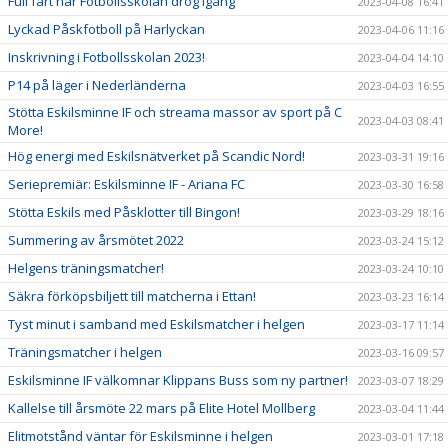
Full fart när Fotbollsskolan drog igång
2023-04-08 16:41
Lyckad Påskfotboll på Harlyckan
2023-04-06 11:16
Inskrivning i Fotbollsskolan 2023!
2023-04-04 14:10
P14 på läger i Nederländerna
2023-04-03 16:55
Stötta Eskilsminne IF och streama massor av sport på C
2023-04-03 08:41
More!
Hög energi med Eskilsnätverket på Scandic Nord!
2023-03-31 19:16
Seriepremiär: Eskilsminne IF - Ariana FC
2023-03-30 16:58
Stötta Eskils med Påsklotter till Bingon!
2023-03-29 18:16
Summering av årsmötet 2022
2023-03-24 15:12
Helgens träningsmatcher!
2023-03-24 10:10
Säkra förköpsbiljett till matcherna i Ettan!
2023-03-23 16:14
Tyst minut i samband med Eskilsmatcher i helgen
2023-03-17 11:14
Träningsmatcher i helgen
2023-03-16 09:57
Eskilsminne IF välkomnar Klippans Buss som ny partner!
2023-03-07 18:29
Kallelse till årsmöte 22 mars på Elite Hotel Mollberg
2023-03-04 11:44
Elitmotstånd väntar för Eskilsminne i helgen
2023-03-01 17:18