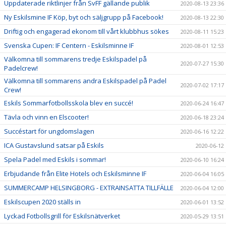
Uppdaterade riktlinjer från SvFF gällande publik
2020-08-13 23:36
Ny Eskilsmine IF Köp, byt och säljgrupp på Facebook!
2020-08-13 22:30
Driftig och engagerad ekonom till vårt klubbhus sökes
2020-08-11 15:23
Svenska Cupen: IF Centern - Eskilsminne IF
2020-08-01 12:53
Välkomna till sommarens tredje Eskilspadel på
2020-07-27 15:30
Padelcrew!
Välkomna till sommarens andra Eskilspadel på Padel
2020-07-02 17:17
Crew!
Eskils Sommarfotbollsskola blev en succé!
2020-06-24 16:47
Tävla och vinn en Elscooter!
2020-06-18 23:24
Succéstart för ungdomslagen
2020-06-16 12:22
ICA Gustavslund satsar på Eskils
2020-06-12
Spela Padel med Eskils i sommar!
2020-06-10 16:24
Erbjudande från Elite Hotels och Eskilsminne IF
2020-06-04 16:05
SUMMERCAMP HELSINGBORG - EXTRAINSATTA TILLFÄLLE
2020-06-04 12:00
Eskilscupen 2020 ställs in
2020-06-01 13:52
Lyckad Fotbollsgrill för Eskilsnätverket
2020-05-29 13:51