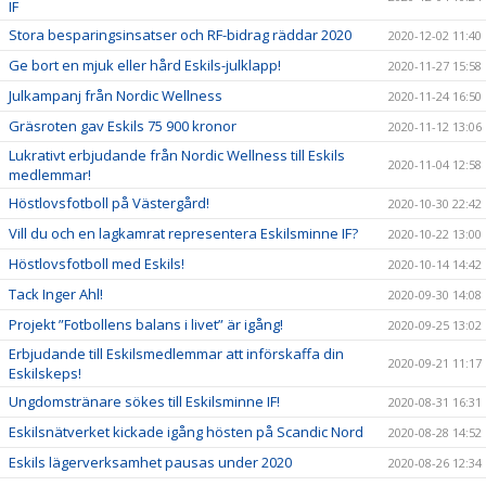
IF
Stora besparingsinsatser och RF-bidrag räddar 2020
2020-12-02 11:40
Ge bort en mjuk eller hård Eskils-julklapp!
2020-11-27 15:58
Julkampanj från Nordic Wellness
2020-11-24 16:50
Gräsroten gav Eskils 75 900 kronor
2020-11-12 13:06
Lukrativt erbjudande från Nordic Wellness till Eskils
2020-11-04 12:58
medlemmar!
Höstlovsfotboll på Västergård!
2020-10-30 22:42
Vill du och en lagkamrat representera Eskilsminne IF?
2020-10-22 13:00
Höstlovsfotboll med Eskils!
2020-10-14 14:42
Tack Inger Ahl!
2020-09-30 14:08
Projekt ”Fotbollens balans i livet” är igång!
2020-09-25 13:02
Erbjudande till Eskilsmedlemmar att införskaffa din
2020-09-21 11:17
Eskilskeps!
Ungdomstränare sökes till Eskilsminne IF!
2020-08-31 16:31
Eskilsnätverket kickade igång hösten på Scandic Nord
2020-08-28 14:52
Eskils lägerverksamhet pausas under 2020
2020-08-26 12:34