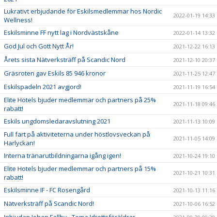
Lukrativt erbjudande för Eskilsmedlemmar hos Nordic
2022-01-19 14:33
Wellness!
Eskilsminne FF nytt lag i Nordvästskåne
2022-01-14 13:32
God Jul och Gott Nytt År!
2021-12-22 16:13
Årets sista Nätverksträff på Scandic Nord
2021-12-10 20:37
Gräsroten gav Eskils 85 946 kronor
2021-11-25 12:47
Eskilspadeln 2021 avgjord!
2021-11-19 16:54
Elite Hotels bjuder medlemmar och partners på 25%
2021-11-18 09:46
rabatt!
Eskils ungdomsledaravslutning 2021
2021-11-13 10:09
Full fart på aktiviteterna under höstlovsveckan på
2021-11-05 14:09
Harlyckan!
Interna tränarutbildningarna igång igen!
2021-10-24 19:10
Elite Hotels bjuder medlemmar och partners på 15%
2021-10-21 10:31
rabatt!
Eskilsminne IF - FC Rosengård
2021-10-13 11:16
Nätverksträff på Scandic Nord!
2021-10-06 16:52