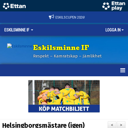
ESKILSCUPEN 2026!
ESKILSMINNE IF
LOGGA IN
Eskilsminne IF
Respekt – Kamratskap – Jämlikhet
HEM
NYHETER
BILDER ESKILSCUPEN
OM KLUBBEN
Helsingborgsmästare (igen)
<
>