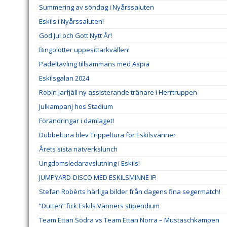
Summering av söndag i Nyårssaluten
Eskils i Nyårssaluten!
God Jul och Gott Nytt År!
Bingolotter uppesittarkvällen!
Padeltävling tillsammans med Aspia
Eskilsgalan 2024
Robin Jarfjäll ny assisterande tränare i Herrtruppen
Julkampanj hos Stadium
Förändringar i damlaget!
Dubbeltura blev Trippeltura för Eskilsvänner
Årets sista nätverkslunch
Ungdomsledaravslutning i Eskils!
JUMPYARD-DISCO MED ESKILSMINNE IF!
Stefan Robèrts härliga bilder från dagens fina segermatch!
”Dutten” fick Eskils Vänners stipendium
Team Ettan Södra vs Team Ettan Norra – Mustaschkampen