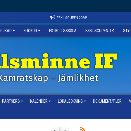
ESKILSCUPEN 2026!
POJKAR
FLICKOR
FOTBOLLSSKOLA
ESKILSCUPEN
STY
ilsminne IF
Kamratskap – Jämlikhet
PARTNERS
KALENDER
LOKALBOKNING
DOKUMENT/FILER
M
<
>