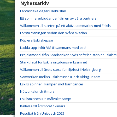
Nyhetsarkiv
Fantastiska dagar i Bohuslän
Ett sommarerbjudande från en av våra partners
Välkommen till starten på ett aktivt sommarlov med Eskils!
Första träningen sedan den svåra skadan
Köp era Eskilskepsar
Ladda upp inför VM tillsammans med oss!
Projektmedel från Sparbanken Syds stiftelse stärker Eskilsm
Starkt facit för Eskils ungdomsverksamhet
Välkommen till årets stora familjefest i Helsingborg!
Samverkan mellan Eskilsminne IF och Aldrig Ensam
Eskils spinner i kampen mot barncancer
Nätverkslunch 6 mars
Eskilsminnes IF:s målvaktscamp!
Kallelse till årsmötet 19 mars
Resultat från Unicoach 2025