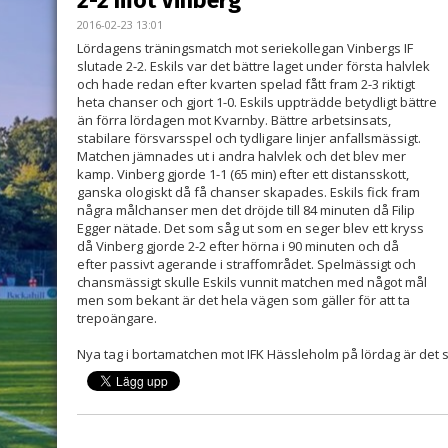
2-2 mot Vinberg
2016-02-23 13:01
Lördagens träningsmatch mot seriekollegan Vinbergs IF
slutade 2-2. Eskils var det bättre laget under första halvlek
och hade redan efter kvarten spelad fått fram 2-3 riktigt
heta chanser och gjort 1-0. Eskils uppträdde betydligt bättre
än förra lördagen mot Kvarnby. Bättre arbetsinsats,
stabilare försvarsspel och tydligare linjer anfallsmässigt.
Matchen jämnades ut i andra halvlek och det blev mer
kamp. Vinberg gjorde 1-1 (65 min) efter ett distansskott,
ganska ologiskt då få chanser skapades. Eskils fick fram
några målchanser men det dröjde till 84 minuten då Filip
Egger nätade. Det som såg ut som en seger blev ett kryss
då Vinberg gjorde 2-2 efter hörna i 90 minuten och då
efter passivt agerande i straffområdet. Spelmässigt och
chansmässigt skulle Eskils vunnit matchen med något mål
men som bekant är det hela vägen som gäller för att ta
trepoängare.
Nya tag i bortamatchen mot IFK Hässleholm på lördag är det s