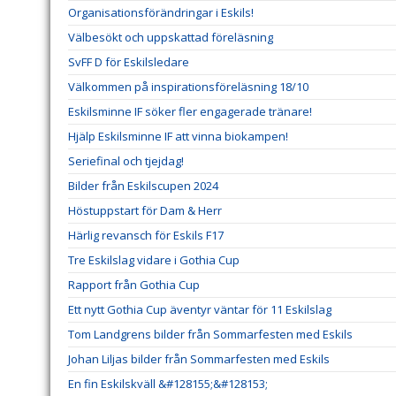
Organisationsförändringar i Eskils!
Välbesökt och uppskattad föreläsning
SvFF D för Eskilsledare
Välkommen på inspirationsföreläsning 18/10
Eskilsminne IF söker fler engagerade tränare!
Hjälp Eskilsminne IF att vinna biokampen!
Seriefinal och tjejdag!
Bilder från Eskilscupen 2024
Höstuppstart för Dam & Herr
Härlig revansch för Eskils F17
Tre Eskilslag vidare i Gothia Cup
Rapport från Gothia Cup
Ett nytt Gothia Cup äventyr väntar för 11 Eskilslag
Tom Landgrens bilder från Sommarfesten med Eskils
Johan Liljas bilder från Sommarfesten med Eskils
En fin Eskilskväll &#128155;&#128153;