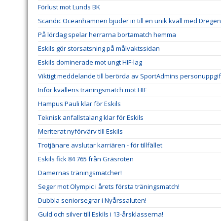
Förlust mot Lunds BK
Scandic Oceanhamnen bjuder in till en unik kväll med Dregen
På lördag spelar herrarna bortamatch hemma
Eskils gör storsatsning på målvaktssidan
Eskils dominerade mot ungt HIF-lag
Viktigt meddelande till berörda av SportAdmins personuppgif
Inför kvällens träningsmatch mot HIF
Hampus Pauli klar för Eskils
Teknisk anfallstalang klar för Eskils
Meriterat nyförvärv till Eskils
Trotjänare avslutar karriären - för tillfället
Eskils fick 84 765 från Gräsroten
Damernas träningsmatcher!
Seger mot Olympic i årets första träningsmatch!
Dubbla seniorsegrar i Nyårssaluten!
Guld och silver till Eskils i 13-årsklasserna!