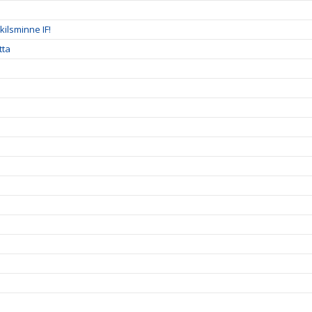
ilsminne IF!
tta