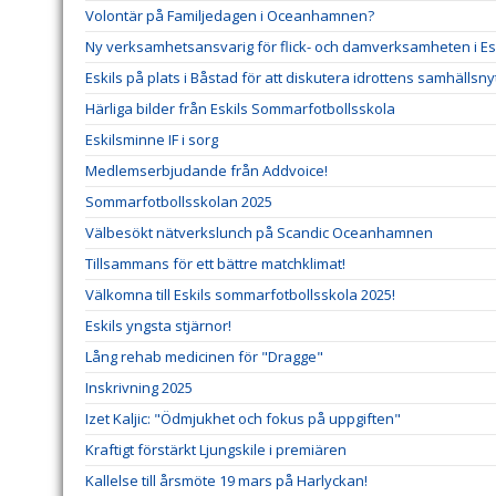
Volontär på Familjedagen i Oceanhamnen?
Ny verksamhetsansvarig för flick- och damverksamheten i Esk
Eskils på plats i Båstad för att diskutera idrottens samhällsny
Härliga bilder från Eskils Sommarfotbollsskola
Eskilsminne IF i sorg
Medlemserbjudande från Addvoice!
Sommarfotbollsskolan 2025
Välbesökt nätverkslunch på Scandic Oceanhamnen
Tillsammans för ett bättre matchklimat!
Välkomna till Eskils sommarfotbollsskola 2025!
Eskils yngsta stjärnor!
Lång rehab medicinen för "Dragge"
Inskrivning 2025
Izet Kaljic: "Ödmjukhet och fokus på uppgiften"
Kraftigt förstärkt Ljungskile i premiären
Kallelse till årsmöte 19 mars på Harlyckan!