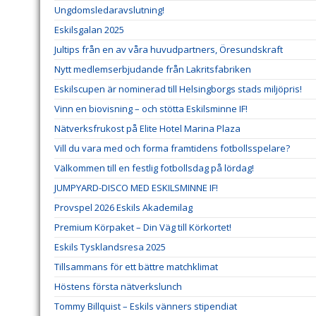
Ungdomsledaravslutning!
Eskilsgalan 2025
Jultips från en av våra huvudpartners, Öresundskraft
Nytt medlemserbjudande från Lakritsfabriken
Eskilscupen är nominerad till Helsingborgs stads miljöpris!
Vinn en biovisning – och stötta Eskilsminne IF!
Nätverksfrukost på Elite Hotel Marina Plaza
Vill du vara med och forma framtidens fotbollsspelare?
Välkommen till en festlig fotbollsdag på lördag!
JUMPYARD-DISCO MED ESKILSMINNE IF!
Provspel 2026 Eskils Akademilag
Premium Körpaket – Din Väg till Körkortet!
Eskils Tysklandsresa 2025
Tillsammans för ett bättre matchklimat
Höstens första nätverkslunch
Tommy Billquist – Eskils vänners stipendiat