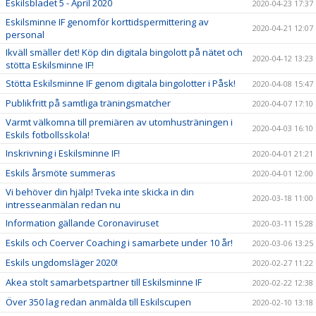
Eskilsbladet 5 - April 2020
2020-04-23 17:37
Eskilsminne IF genomför korttidspermittering av
2020-04-21 12:07
personal
Ikväll smäller det! Köp din digitala bingolott på nätet och
2020-04-12 13:23
stötta Eskilsminne IF!
Stötta Eskilsminne IF genom digitala bingolotter i Påsk!
2020-04-08 15:47
Publikfritt på samtliga träningsmatcher
2020-04-07 17:10
Varmt välkomna till premiären av utomhusträningen i
2020-04-03 16:10
Eskils fotbollsskola!
Inskrivning i Eskilsminne IF!
2020-04-01 21:21
Eskils årsmöte summeras
2020-04-01 12:00
Vi behöver din hjälp! Tveka inte skicka in din
2020-03-18 11:00
intresseanmälan redan nu
Information gällande Coronaviruset
2020-03-11 15:28
Eskils och Coerver Coaching i samarbete under 10 år!
2020-03-06 13:25
Eskils ungdomsläger 2020!
2020-02-27 11:22
Akea stolt samarbetspartner till Eskilsminne IF
2020-02-22 12:38
Över 350 lag redan anmälda till Eskilscupen
2020-02-10 13:18