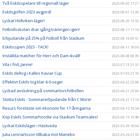
Två Eskilsspelare till regionalt läger
2023-09-02 17:27
Eskilsgolfen 2023 avgjord!
2023-09-01 15:39
Lyckat Höllviken-läger!
2023-08-29 15:53
Fotbollsskolan drar igång träningen igen!
2023-08-17 17:14
Erbjudande på 25% på Fotboll från Stadium
2023-08-16 09:51
Eskilscupen 2023 - TACK!
2023-08-11 18:06
Inställda matcher för Herr och Dam ikväll!
2023-08-08 08:39
Vila i frid, Janne!
2023-07-13 21:32
Eskils deltog i Kalles Kaviar Cup
2023-07-05 21:10
Effektivt Eskils tog klar 4-0-seger
2023-06-22 23:08
Lyckad avslutning på sommarlovsfotbollen
2023-06-21 23:00
Stötta Eskils - Sommarerbjudande från C More!
2023-06-21 17:16
Resurs föreläste om ekonomi för 17-åringarna
2023-06-15 19:34
Köp Eskils Sommarhoodie via Stadium Teamsales!
2023-06-15 15:48
Lyckat Eskilsläger i Hästveda
2023-05-29 19:04
Julia Lennartsson tillbaka mot Mariebo
2023-05-26 21:33