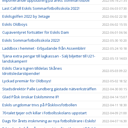
Imponerande uppslutning på årets Sommarfotboll
2022-06-16 21:35
Last Call till Eskils Sommarfotbollsskola 2022!
2022-06-03 07:30
Eskilsgolfen 2022 by 3etage
2022-06-02 22:50
Eskils Oldboys
2022-06-02 15:55
Cupäventyret fortsätter för Eskils Dam
2022-06-01 06:56
Eskils Sommarfotbollsskola 2022!
2022-05-30 10:20
Laddbox i hemmet - Erbjudande från Assemblin!
2022-05-24 10:18
Tjäna extra pengar till lagkassan - Sälj biljetter till U21-
2022-05-13 14:03
landskampen!
Eskils Clara Isgren tilldelas Skånes
2022-05-03 09:22
Idrottsledarstipendie!
Lyckad premiär för Oldboys!
2022-05-02 18:52
Stadsdirektör Palle Lundberg gästade nätverksträffen
2022-04-30 00:15
Glad Påsk önskar Eskilsminne IF!
2022-04-14 15:07
Eskils ungdomar trivs på Påsklovsfotbollen
2022-04-11 18:30
70-talet tjejer och killar i Fotbollsskolans uppstart
2022-04-09 21:00
Dags för årets inskrivning av nya fotbollslirare i Eskils!
2022-04-07 16:30