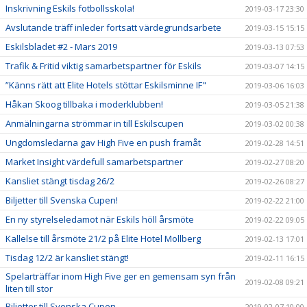
Inskrivning Eskils fotbollsskola!
2019-03-17 23:30
Avslutande träff inleder fortsatt värdegrundsarbete
2019-03-15 15:15
Eskilsbladet #2 - Mars 2019
2019-03-13 07:53
Trafik & Fritid viktig samarbetspartner för Eskils
2019-03-07 14:15
”Känns rätt att Elite Hotels stöttar Eskilsminne IF"
2019-03-06 16:03
Håkan Skoog tillbaka i moderklubben!
2019-03-05 21:38
Anmälningarna strömmar in till Eskilscupen
2019-03-02 00:38
Ungdomsledarna gav High Five en push framåt
2019-02-28 14:51
Market Insight värdefull samarbetspartner
2019-02-27 08:20
Kansliet stängt tisdag 26/2
2019-02-26 08:27
Biljetter till Svenska Cupen!
2019-02-22 21:00
En ny styrelseledamot när Eskils höll årsmöte
2019-02-22 09:05
Kallelse till årsmöte 21/2 på Elite Hotel Mollberg
2019-02-13 17:01
Tisdag 12/2 är kansliet stängt!
2019-02-11 16:15
Spelarträffar inom High Five ger en gemensam syn från
2019-02-08 09:21
liten till stor
Biljetter till Svenska Cupen
2019-02-07 10:00