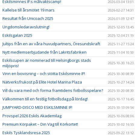
Eskilsminnes IF:s målvaktscamp!
2026-03-04 13:01
Kallelse till årsmötet 19 mars
2026-02-27 14:31
Resultat från Unicoach 2025
2026-01-09 12:47
Ungdomsledaravslutning!
2025-12-05 13:45
Eskilsgalan 2025
2025-12-04 21:19
Jultips från en av våra huvudpartners, Öresundskraft
2025-11-27 15:24
Nytt medlemserbjudande från Lakritsfabriken
2025-11-04 10:50
Eskilscupen är nominerad till Helsingborgs stads
2025-10-30 16:23
miljöpris!
Vinn en biovisning – och stötta Eskilsminne IF!
2025-10-30 08:39
Nätverksfrukost på Elite Hotel Marina Plaza
2025-10-27 14:24
Vill du vara med och forma framtidens fotbollsspelare?
2025-10-20 08:30
Välkommen till en festlig fotbollsdag på lördag!
2025-10-17 16:45
JUMPYARD-DISCO MED ESKILSMINNE IF!
2025-10-13 09:56
Provspel 2026 Eskils Akademilag
2025-10-06 08:06
Premium Körpaket – Din Väg till Körkortet!
2025-10-02 16:55
Eskils Tysklandsresa 2025
2025-09-22 13:12