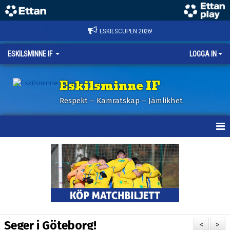
ESKILSCUPEN 2026!
ESKILSMINNE IF
LOGGA IN
Eskilsminne IF
Respekt – Kamratskap – Jämlikhet
HEM
NYHETER
BILDER ESKILSCUPEN
OM KLUBBEN
Seger i Göteborg!
<
>