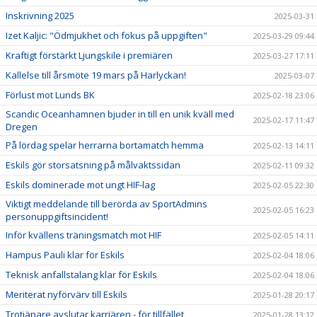
Inskrivning 2025
2025-03-31
Izet Kaljic: "Ödmjukhet och fokus på uppgiften"
2025-03-29 09:44
Kraftigt förstärkt Ljungskile i premiären
2025-03-27 17:11
Kallelse till årsmöte 19 mars på Harlyckan!
2025-03-07
Förlust mot Lunds BK
2025-02-18 23:06
Scandic Oceanhamnen bjuder in till en unik kväll med
2025-02-17 11:47
Dregen
På lördag spelar herrarna bortamatch hemma
2025-02-13 14:11
Eskils gör storsatsning på målvaktssidan
2025-02-11 09:32
Eskils dominerade mot ungt HIF-lag
2025-02-05 22:30
Viktigt meddelande till berörda av SportAdmins
2025-02-05 16:23
personuppgiftsincident!
Inför kvällens träningsmatch mot HIF
2025-02-05 14:11
Hampus Pauli klar för Eskils
2025-02-04 18:06
Teknisk anfallstalang klar för Eskils
2025-02-04 18:06
Meriterat nyförvärv till Eskils
2025-01-28 20:17
Trotjänare avslutar karriären - för tillfället
2025-01-28 13:12