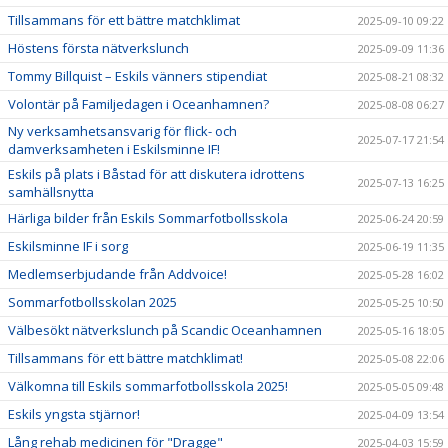
Tillsammans för ett bättre matchklimat
2025-09-10 09:22
Höstens första nätverkslunch
2025-09-09 11:36
Tommy Billquist – Eskils vänners stipendiat
2025-08-21 08:32
Volontär på Familjedagen i Oceanhamnen?
2025-08-08 06:27
Ny verksamhetsansvarig för flick- och
2025-07-17 21:54
damverksamheten i Eskilsminne IF!
Eskils på plats i Båstad för att diskutera idrottens
2025-07-13 16:25
samhällsnytta
Härliga bilder från Eskils Sommarfotbollsskola
2025-06-24 20:59
Eskilsminne IF i sorg
2025-06-19 11:35
Medlemserbjudande från Addvoice!
2025-05-28 16:02
Sommarfotbollsskolan 2025
2025-05-25 10:50
Välbesökt nätverkslunch på Scandic Oceanhamnen
2025-05-16 18:05
Tillsammans för ett bättre matchklimat!
2025-05-08 22:06
Välkomna till Eskils sommarfotbollsskola 2025!
2025-05-05 09:48
Eskils yngsta stjärnor!
2025-04-09 13:54
Lång rehab medicinen för "Dragge"
2025-04-03 15:59