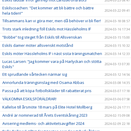
Eskils laddar inför genrep mot Landskrona BoIS
2024-03-23 08:47
Eskilscoachen: "Det kommer att bli bättre och bättre
2024-03-22 09:41
hela tiden!"
Tillsammans kan vi göra mer, men då behöver vi bli fler!
2024-03-18 08:57
Trots stark inledning föll Eskils mot Hässleholms IF
2024-03-16 17:34
”Bobbe” tog steget från Eskils till Allsvenskan
2024-03-15 15:00
Eskils damer möter allsvenskt motstånd
2024-03-15 10:32
Eskils möter Hässleholms IF i näst sista träningsmatchen
2024-03-14 12:33
Lucas Larsen: ”Jag kommer vara på Harlyckan och stötta
2024-03-13 07:30
Eskils"
Ett sprudlande vårtecken närmar sig
2024-03-12 14:56
Annorlunda träningsinslag med Osama Abbas
2024-03-08 14:35
Passa på att köpa fotbollskläder till rabatterat pris
2024-03-07 17:18
VÄLKOMNA ESKILSFÖRÄLDRAR!
2024-03-06 07:58
Kallelse till årsmöte 18 mars på Elite Hotel Mollberg
2024-02-26 17:11
André är nominerad till Årets Eventskåning 2023
2024-02-15 09:08
Avisering medlems- och aktivitetsavgifter 2024
2024-02-09 22:18