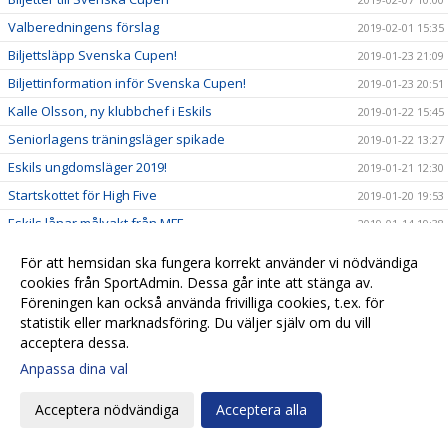
Valberedningens förslag
2019-02-01 15:35
Biljettsläpp Svenska Cupen!
2019-01-23 21:09
Biljettinformation inför Svenska Cupen!
2019-01-23 20:51
Kalle Olsson, ny klubbchef i Eskils
2019-01-22 15:45
Seniorlagens träningsläger spikade
2019-01-22 13:27
Eskils ungdomsläger 2019!
2019-01-21 12:30
Startskottet för High Five
2019-01-20 19:53
Eskils lånar målvakt från MFF
2019-01-14 19:38
Ett liv i Eskilsminne IF:s tjänst
2019-01-14 10:20
För att hemsidan ska fungera korrekt använder vi nödvändiga
Anmälningarna fortsätter strömma in till Eskilscupen!
2019-01-10 12:35
cookies från SportAdmin. Dessa går inte att stänga av.
Föreningen kan också använda frivilliga cookies, t.ex. för
Årsplanering Eskilsminne IF
2019-01-08 11:31
statistik eller marknadsföring. Du väljer själv om du vill
Vi behöver din hjälp
2019-01-08 08:00
acceptera dessa.
Eskilsminne IF och Tommy Billqvist går skilda vägar
2019-01-07 12:50
Anpassa dina val
Finalförlust mot Hittarp i Nyårssaluten
2019-01-07 12:35
Acceptera nödvändiga
Acceptera alla
Fyra Eskilslag i Nyårssaluten
2019-01-03 22:15
Planeringen igång inför cupfesterna
2018-12-19 21:35