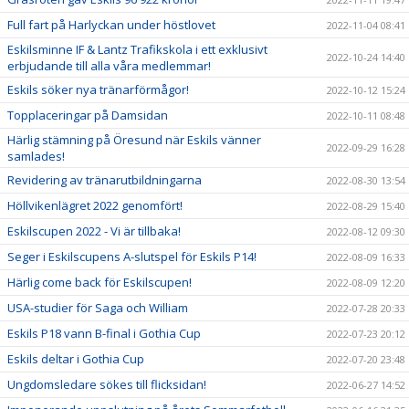
Full fart på Harlyckan under höstlovet
2022-11-04 08:41
Eskilsminne IF & Lantz Trafikskola i ett exklusivt
2022-10-24 14:40
erbjudande till alla våra medlemmar!
Eskils söker nya tränarförmågor!
2022-10-12 15:24
Topplaceringar på Damsidan
2022-10-11 08:48
Härlig stämning på Öresund när Eskils vänner
2022-09-29 16:28
samlades!
Revidering av tränarutbildningarna
2022-08-30 13:54
Höllvikenlägret 2022 genomfört!
2022-08-29 15:40
Eskilscupen 2022 - Vi är tillbaka!
2022-08-12 09:30
Seger i Eskilscupens A-slutspel för Eskils P14!
2022-08-09 16:33
Härlig come back för Eskilscupen!
2022-08-09 12:20
USA-studier för Saga och William
2022-07-28 20:33
Eskils P18 vann B-final i Gothia Cup
2022-07-23 20:12
Eskils deltar i Gothia Cup
2022-07-20 23:48
Ungdomsledare sökes till flicksidan!
2022-06-27 14:52