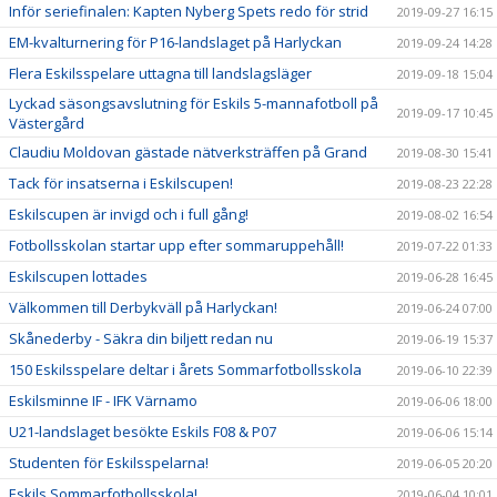
Inför seriefinalen: Kapten Nyberg Spets redo för strid
2019-09-27 16:15
EM-kvalturnering för P16-landslaget på Harlyckan
2019-09-24 14:28
Flera Eskilsspelare uttagna till landslagsläger
2019-09-18 15:04
Lyckad säsongsavslutning för Eskils 5-mannafotboll på
2019-09-17 10:45
Västergård
Claudiu Moldovan gästade nätverksträffen på Grand
2019-08-30 15:41
Tack för insatserna i Eskilscupen!
2019-08-23 22:28
Eskilscupen är invigd och i full gång!
2019-08-02 16:54
Fotbollsskolan startar upp efter sommaruppehåll!
2019-07-22 01:33
Eskilscupen lottades
2019-06-28 16:45
Välkommen till Derbykväll på Harlyckan!
2019-06-24 07:00
Skånederby - Säkra din biljett redan nu
2019-06-19 15:37
150 Eskilsspelare deltar i årets Sommarfotbollsskola
2019-06-10 22:39
Eskilsminne IF - IFK Värnamo
2019-06-06 18:00
U21-landslaget besökte Eskils F08 & P07
2019-06-06 15:14
Studenten för Eskilsspelarna!
2019-06-05 20:20
Eskils Sommarfotbollsskola!
2019-06-04 10:01