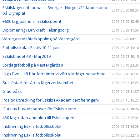
Eskilslagen inbjudna till Sverige - Norge U21-landskamp
2019-05-30 08:00
på Olympia!
+600 lag just nu till Eskilscupen!
2019-05-29 12:45
Diplomering i Drivkraft Helsingborg
2019-05-29 11:08
Värdegrundsåterkoppling på Västergård
2019-05-29 00:11
Fotbollsskola i Eskils 10-11 juni
2019-05-28 13:16
Eskilsbladet #3 - Maj 2019
2019-05-23 18:15
Lördagsfotboll på Västergårds IP
2019-05-10 23:38
High Five – så här fortsätter vi vårt värdegrundsarbete
2019-05-10 16:00
Succéstart för årets lägerverksamhet
2019-05-06 12:23
Glad påsk
2019-04-18 11:37
Positiv utveckling för Eskils i Akademicertifieringen!
2019-04-15 16:20
Gutz ny huvudsponsor för Eskilscupen
2019-04-08 10:26
450 lag redan anmälda till Eskilscupen!
2019-04-03 22:02
Inskrivning Eskils fotbollsskola!
2019-03-31 16:08
Inskrivning Eskils fotbollsskola!
2019-03-25 22:15