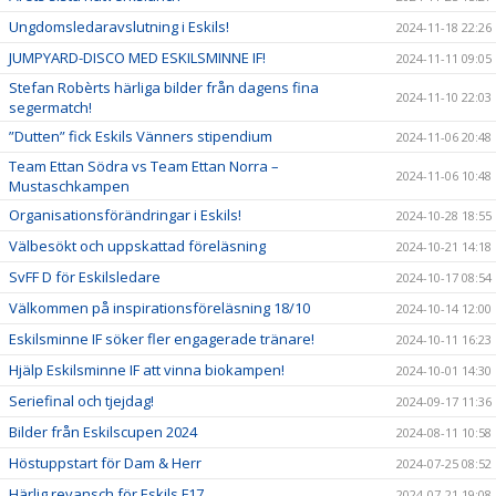
Ungdomsledaravslutning i Eskils!
2024-11-18 22:26
JUMPYARD-DISCO MED ESKILSMINNE IF!
2024-11-11 09:05
Stefan Robèrts härliga bilder från dagens fina
2024-11-10 22:03
segermatch!
”Dutten” fick Eskils Vänners stipendium
2024-11-06 20:48
Team Ettan Södra vs Team Ettan Norra –
2024-11-06 10:48
Mustaschkampen
Organisationsförändringar i Eskils!
2024-10-28 18:55
Välbesökt och uppskattad föreläsning
2024-10-21 14:18
SvFF D för Eskilsledare
2024-10-17 08:54
Välkommen på inspirationsföreläsning 18/10
2024-10-14 12:00
Eskilsminne IF söker fler engagerade tränare!
2024-10-11 16:23
Hjälp Eskilsminne IF att vinna biokampen!
2024-10-01 14:30
Seriefinal och tjejdag!
2024-09-17 11:36
Bilder från Eskilscupen 2024
2024-08-11 10:58
Höstuppstart för Dam & Herr
2024-07-25 08:52
Härlig revansch för Eskils F17
2024-07-21 19:08