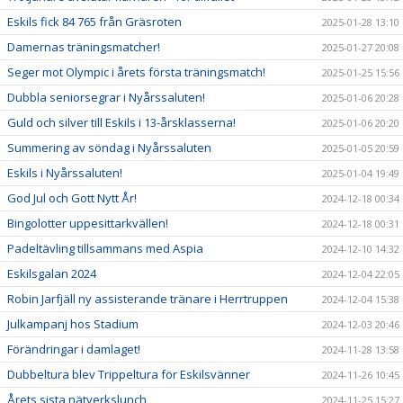
Eskils fick 84 765 från Gräsroten
2025-01-28 13:10
Damernas träningsmatcher!
2025-01-27 20:08
Seger mot Olympic i årets första träningsmatch!
2025-01-25 15:56
Dubbla seniorsegrar i Nyårssaluten!
2025-01-06 20:28
Guld och silver till Eskils i 13-årsklasserna!
2025-01-06 20:20
Summering av söndag i Nyårssaluten
2025-01-05 20:59
Eskils i Nyårssaluten!
2025-01-04 19:49
God Jul och Gott Nytt År!
2024-12-18 00:34
Bingolotter uppesittarkvällen!
2024-12-18 00:31
Padeltävling tillsammans med Aspia
2024-12-10 14:32
Eskilsgalan 2024
2024-12-04 22:05
Robin Jarfjäll ny assisterande tränare i Herrtruppen
2024-12-04 15:38
Julkampanj hos Stadium
2024-12-03 20:46
Förändringar i damlaget!
2024-11-28 13:58
Dubbeltura blev Trippeltura för Eskilsvänner
2024-11-26 10:45
Årets sista nätverkslunch
2024-11-25 15:27