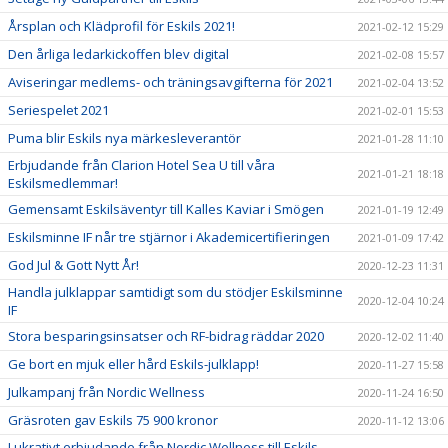
Årsplan och Klädprofil för Eskils 2021!
2021-02-12 15:29
Den årliga ledarkickoffen blev digital
2021-02-08 15:57
Aviseringar medlems- och träningsavgifterna för 2021
2021-02-04 13:52
Seriespelet 2021
2021-02-01 15:53
Puma blir Eskils nya märkesleverantör
2021-01-28 11:10
Erbjudande från Clarion Hotel Sea U till våra
2021-01-21 18:18
Eskilsmedlemmar!
Gemensamt Eskilsäventyr till Kalles Kaviar i Smögen
2021-01-19 12:49
Eskilsminne IF når tre stjärnor i Akademicertifieringen
2021-01-09 17:42
God Jul & Gott Nytt År!
2020-12-23 11:31
Handla julklappar samtidigt som du stödjer Eskilsminne
2020-12-04 10:24
IF
Stora besparingsinsatser och RF-bidrag räddar 2020
2020-12-02 11:40
Ge bort en mjuk eller hård Eskils-julklapp!
2020-11-27 15:58
Julkampanj från Nordic Wellness
2020-11-24 16:50
Gräsroten gav Eskils 75 900 kronor
2020-11-12 13:06
Lukrativt erbjudande från Nordic Wellness till Eskils