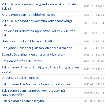
Vill du bli ungdomsansvarig verksamhetskoordinator i
2023-11-17 06:04
Eskils?
André Petersson ny klubbchef i Eskils
2023-11-15 10:58
Vill du bli Marknad och kommunikationsansvarig i
2023-11-09 23:31
Eskils?
Köp dina bingolotter till uppesittarkvällen 23/12 från
2023-11-09 23:30
Eskils!
”Höstlovsfotbollen” blev en fullträff
2023-11-01 21:28
Karl-Johan Hallenborg Olsson lämnar Eskilsminne IF
2023-10-31 08:00
Scandic Oceanhamnen anordnar After Work
2023-10-16 20:45
Erbjudande från Elite Hotels!
2023-10-16 13:43
Eskilsminne får en unik möjlighet: Prova Uzit gratis i en
2023-10-02 12:04
vecka!
Bil tränare i Eskilsminne IF!
2023-09-29 11:32
Eskilsminne IF är Matchens förening på Olympia
2023-09-14 13:33
Eskilscupen-summering och domarbesök på
2023-09-08 21:11
Nätverksträffen
Eskils bidrar till samhällsnytta!
2023-09-06 15:19