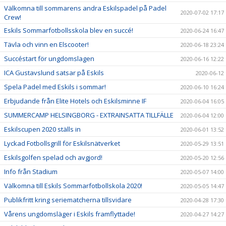
Välkomna till sommarens andra Eskilspadel på Padel
2020-07-02 17:17
Crew!
Eskils Sommarfotbollsskola blev en succé!
2020-06-24 16:47
Tävla och vinn en Elscooter!
2020-06-18 23:24
Succéstart för ungdomslagen
2020-06-16 12:22
ICA Gustavslund satsar på Eskils
2020-06-12
Spela Padel med Eskils i sommar!
2020-06-10 16:24
Erbjudande från Elite Hotels och Eskilsminne IF
2020-06-04 16:05
SUMMERCAMP HELSINGBORG - EXTRAINSATTA TILLFÄLLE
2020-06-04 12:00
Eskilscupen 2020 ställs in
2020-06-01 13:52
Lyckad Fotbollsgrill för Eskilsnätverket
2020-05-29 13:51
Eskilsgolfen spelad och avgjord!
2020-05-20 12:56
Info från Stadium
2020-05-07 14:00
Välkomna till Eskils Sommarfotbollskola 2020!
2020-05-05 14:47
Publikfritt kring seriematcherna tillsvidare
2020-04-28 17:30
Vårens ungdomsläger i Eskils framflyttade!
2020-04-27 14:27