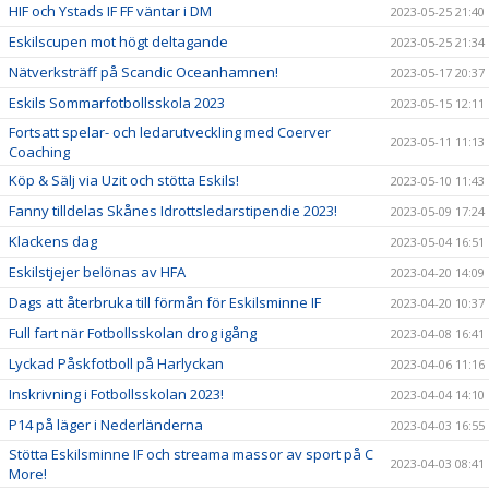
HIF och Ystads IF FF väntar i DM
2023-05-25 21:40
Eskilscupen mot högt deltagande
2023-05-25 21:34
Nätverksträff på Scandic Oceanhamnen!
2023-05-17 20:37
Eskils Sommarfotbollsskola 2023
2023-05-15 12:11
Fortsatt spelar- och ledarutveckling med Coerver
2023-05-11 11:13
Coaching
Köp & Sälj via Uzit och stötta Eskils!
2023-05-10 11:43
Fanny tilldelas Skånes Idrottsledarstipendie 2023!
2023-05-09 17:24
Klackens dag
2023-05-04 16:51
Eskilstjejer belönas av HFA
2023-04-20 14:09
Dags att återbruka till förmån för Eskilsminne IF
2023-04-20 10:37
Full fart när Fotbollsskolan drog igång
2023-04-08 16:41
Lyckad Påskfotboll på Harlyckan
2023-04-06 11:16
Inskrivning i Fotbollsskolan 2023!
2023-04-04 14:10
P14 på läger i Nederländerna
2023-04-03 16:55
Stötta Eskilsminne IF och streama massor av sport på C
2023-04-03 08:41
More!