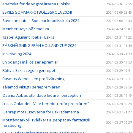
Knattekit för de yngsta lirarna i Eskils!
2024-05-16 07:15
ESKILS SOMMARFOTBOLLSSKOLA 2024!
2024-05-09 23:43
Save the date – Sommarfotbollsskola 2024
2024-05-06 14:30
Member Days på Stadium
2024-04-24 16:07
Isabel Aguilar tillbaka i Eskils
2024-03-31 17:22
PÅSKHÄLSNING FRÅN HOLLAND CUP 2024
2024-03-31 11:44
Inskrivning 2024
2024-03-30 21:28
En poäng i mållös seriepremiär
2024-03-30 17:53
Rättvis Eskilsseger i genrepet
2024-03-29 19:51
Rasmus Wendt – en profilvärvning
2024-03-29 12:11
Tålamod viktigt i seriepremiären
2024-03-29 08:59
Osama Abbas utbildade ledare i perception
2024-03-28 19:19
Lucas Ohlander ”Vi är beredda inför premiären"
2024-03-28 10:28
Genrep mot Husqvarna för Eskilsdamerna
2024-03-27 21:27
Motståndarkoll: Tvååkers IF peppat av fantastisk
2024-03-27 09:27
försäsong