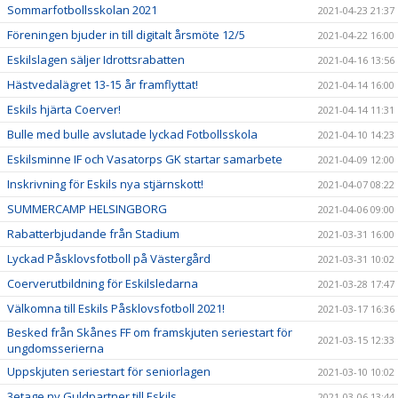
Sommarfotbollsskolan 2021
2021-04-23 21:37
Föreningen bjuder in till digitalt årsmöte 12/5
2021-04-22 16:00
Eskilslagen säljer Idrottsrabatten
2021-04-16 13:56
Hästvedalägret 13-15 år framflyttat!
2021-04-14 16:00
Eskils hjärta Coerver!
2021-04-14 11:31
Bulle med bulle avslutade lyckad Fotbollsskola
2021-04-10 14:23
Eskilsminne IF och Vasatorps GK startar samarbete
2021-04-09 12:00
Inskrivning för Eskils nya stjärnskott!
2021-04-07 08:22
SUMMERCAMP HELSINGBORG
2021-04-06 09:00
Rabatterbjudande från Stadium
2021-03-31 16:00
Lyckad Påsklovsfotboll på Västergård
2021-03-31 10:02
Coerverutbildning för Eskilsledarna
2021-03-28 17:47
Välkomna till Eskils Påsklovsfotboll 2021!
2021-03-17 16:36
Besked från Skånes FF om framskjuten seriestart för
2021-03-15 12:33
ungdomsserierna
Uppskjuten seriestart för seniorlagen
2021-03-10 10:02
3etage ny Guldpartner till Eskils
2021-03-06 13:44