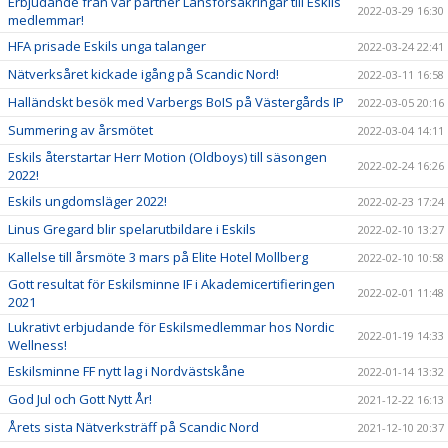
Erbjudande från vår partner Länsförsäkringar till Eskils
2022-03-29 16:30
medlemmar!
HFA prisade Eskils unga talanger
2022-03-24 22:41
Nätverksåret kickade igång på Scandic Nord!
2022-03-11 16:58
Halländskt besök med Varbergs BoIS på Västergårds IP
2022-03-05 20:16
Summering av årsmötet
2022-03-04 14:11
Eskils återstartar Herr Motion (Oldboys) till säsongen
2022-02-24 16:26
2022!
Eskils ungdomsläger 2022!
2022-02-23 17:24
Linus Gregard blir spelarutbildare i Eskils
2022-02-10 13:27
Kallelse till årsmöte 3 mars på Elite Hotel Mollberg
2022-02-10 10:58
Gott resultat för Eskilsminne IF i Akademicertifieringen
2022-02-01 11:48
2021
Lukrativt erbjudande för Eskilsmedlemmar hos Nordic
2022-01-19 14:33
Wellness!
Eskilsminne FF nytt lag i Nordvästskåne
2022-01-14 13:32
God Jul och Gott Nytt År!
2021-12-22 16:13
Årets sista Nätverksträff på Scandic Nord
2021-12-10 20:37