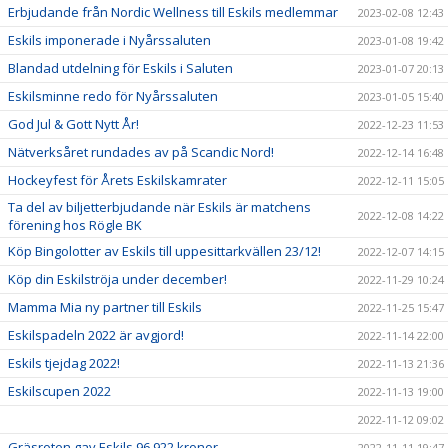
Erbjudande från Nordic Wellness till Eskils medlemmar
2023-02-08 12:43
Eskils imponerade i Nyårssaluten
2023-01-08 19:42
Blandad utdelning för Eskils i Saluten
2023-01-07 20:13
Eskilsminne redo för Nyårssaluten
2023-01-05 15:40
God Jul & Gott Nytt År!
2022-12-23 11:53
Nätverksåret rundades av på Scandic Nord!
2022-12-14 16:48
Hockeyfest för Årets Eskilskamrater
2022-12-11 15:05
Ta del av biljetterbjudande när Eskils är matchens
2022-12-08 14:22
förening hos Rögle BK
Köp Bingolotter av Eskils till uppesittarkvällen 23/12!
2022-12-07 14:15
Köp din Eskilströja under december!
2022-11-29 10:24
Mamma Mia ny partner till Eskils
2022-11-25 15:47
Eskilspadeln 2022 är avgjord!
2022-11-14 22:00
Eskils tjejdag 2022!
2022-11-13 21:36
Eskilscupen 2022
2022-11-13 19:00
2022-11-12 09:02
Gräsroten gav Eskils 96 922 kronor
2022-11-11 19:47