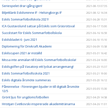
Seriespelet drar igång igen!
2021-08-13 07:35
Biljettlänk Eskilsminne IF - Helsingborgs IF
2021-08-12 16:34
Eskils Sommarfotbollskola 2021!
2021-06-28 15:31
ICA Gustavslund satsar på Eskils som Gräsrotsval
2021-06-17 15:00
Succéstart för Eskils Sommarfotbollskola
2021-06-16 16:59
Eskilsbladet 6 - Juni 2021
2021-06-10 15:10
Diplomering för Drivkraft Akademi
2021-06-09 15:58
Eskilscupen 2021 är inställd
2021-05-31 16:42
Missa inte anmälan till Eskils Sommarfotbollsskola!
2021-05-24 16:00
Eskilsgolfen på Vasatorp ett lyckat arrangemang!
2021-05-23 15:37
Eskils Sommarfotbollsskola 2021
2021-05-21 19:00
Eskils digitala årsmöte summeras
2021-05-20 16:12
Påminnelse - Föreningen bjuder in till digitalt årsmöte
2021-05-05 15:30
12/5
Grönt ljus för ungdomsfotbollen
2021-04-29 14:58
Hristijan Cvetkovski inspirerade akademitränarna
2021-04-26 11:01