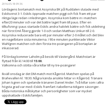
PARTNERS
2016-05-18 09:36
Lördagens bortamatch mot Assyriska BK på Ruddalen slutade med
Eskilsvinst 3-1. Eskils öppnade matchen piggt och fick fram ett par
KALENDER
riktiga läge redan i inledningen. Assyriska kom bättre in i matchen
efter20 minuter och var det bättre laget fram till paus. Efter en
LOKALBOKNING
tilltufsning i paus startade Eskils andra halvlek bättre och fick utdelning
när först Emil Åberg gjorde 1-0 och sedan Matthias Unkuri till 2-0.
Assyriska reducerade bara ett par minuter efter 2-0 målet och det blev
DOKUMENT/FILER
en nagelbitare sista minuterna. I 90:e minuten punkterade Viktor
Wahlgren matchen och den första tre-poängaren på bortaplan är
MEDLEMSKAP
inkasserad.
ESKILS LOVFOTBOLL
På lördag kommer Laholm på besök till Västergård. Matchstart är
flyttad från kl.14:00 till
15:00.
Välkomna och stötta våra killar till ny tre-poängare!
BILJETTER
Ikväll onsdag är det DM-match mot Kågeröd. Matchen spelas på
MEDLEMSFÖRMÅNER
Brahevallen kl. 18:30. Några kända ansikte hittar vi i Kågeröd. Tränare
Johan Isgren och spelande tränaren Daniel Ander. Två killar som i allra
högsta grad var med i Eskils framfart i tabellerna tidigare säsonger.
Båda notoriska målskyttar och personligheter som var mycket
uppskattade i Eskilsfamiljen.