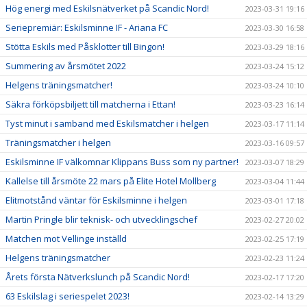
Hög energi med Eskilsnätverket på Scandic Nord!
2023-03-31 19:16
Seriepremiär: Eskilsminne IF - Ariana FC
2023-03-30 16:58
Stötta Eskils med Påsklotter till Bingon!
2023-03-29 18:16
Summering av årsmötet 2022
2023-03-24 15:12
Helgens träningsmatcher!
2023-03-24 10:10
Säkra förköpsbiljett till matcherna i Ettan!
2023-03-23 16:14
Tyst minut i samband med Eskilsmatcher i helgen
2023-03-17 11:14
Träningsmatcher i helgen
2023-03-16 09:57
Eskilsminne IF välkomnar Klippans Buss som ny partner!
2023-03-07 18:29
Kallelse till årsmöte 22 mars på Elite Hotel Mollberg
2023-03-04 11:44
Elitmotstånd väntar för Eskilsminne i helgen
2023-03-01 17:18
Martin Pringle blir teknisk- och utvecklingschef
2023-02-27 20:02
Matchen mot Vellinge inställd
2023-02-25 17:19
Helgens träningsmatcher
2023-02-23 11:24
Årets första Nätverkslunch på Scandic Nord!
2023-02-17 17:20
63 Eskilslag i seriespelet 2023!
2023-02-14 13:29