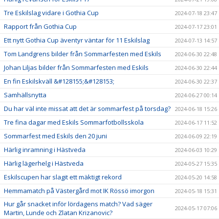
Tre Eskilslag vidare i Gothia Cup
2024-07-18 23:47
Rapport från Gothia Cup
2024-07-17 23:01
Ett nytt Gothia Cup äventyr väntar för 11 Eskilslag
2024-07-13 14:57
Tom Landgrens bilder från Sommarfesten med Eskils
2024-06-30 22:48
Johan Liljas bilder från Sommarfesten med Eskils
2024-06-30 22:44
En fin Eskilskväll &#128155;&#128153;
2024-06-30 22:37
Samhällsnytta
2024-06-27 00:14
Du har väl inte missat att det är sommarfest på torsdag?
2024-06-18 15:26
Tre fina dagar med Eskils Sommarfotbollsskola
2024-06-17 11:52
Sommarfest med Eskils den 20 juni
2024-06-09 22:19
Härlig inramning i Hästveda
2024-06-03 10:29
Härlig lägerhelg i Hästveda
2024-05-27 15:35
Eskilscupen har slagit ett mäktigt rekord
2024-05-20 14:58
Hemmamatch på Västergård mot IK Rössö imorgon
2024-05-18 15:31
Hur går snacket inför lördagens match? Vad säger
2024-05-17 07:06
Martin, Lunde och Zlatan Krizanovic?