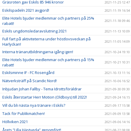
Gräsroten gav Eskils 85 946 kronor
2021-11-25 12:47
Eskilspadeln 2021 avgjord!
2021-11-19 16:54
Elite Hotels bjuder medlemmar och partners på 25%
2021-11-18 09:46
rabatt!
Eskils ungdomsledaravslutning 2021
2021-11-13 10:09
Full fart på aktiviteterna under höstlovsveckan på
2021-11-05 14:09
Harlyckan!
Interna tränarutbildningarna igång igen!
2021-10-24 19:10
Elite Hotels bjuder medlemmar och partners på 15%
2021-10-21 10:31
rabatt!
Eskilsminne IF - FC Rosengård
2021-10-13 11:16
Nätverksträff på Scandic Nord!
2021-10-06 16:52
Inbjudan Johan Fallby - Tema Idrottsföräldrar
2021-09-30 09:30
Eskils återstartar Herr Motion (Oldboys) till 2022!
2021-09-24 16:15
Vill du bli nästa nya tränare i Eskils?
2021-09-17 15:58
Tack för Publikmatchen!
2021-09-09 13:58
Höllviken 2021
2021-09-06 14:16
Årets ”Lilla Hästveda” genomfört!
2021-08-22 08:08