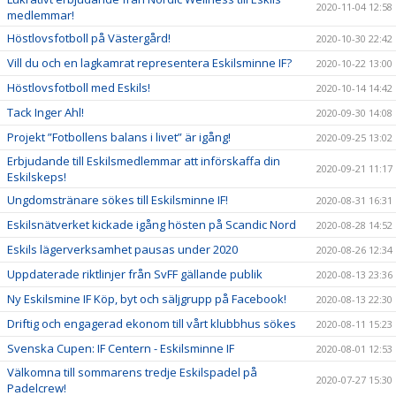
2020-11-04 12:58
medlemmar!
Höstlovsfotboll på Västergård!
2020-10-30 22:42
Vill du och en lagkamrat representera Eskilsminne IF?
2020-10-22 13:00
Höstlovsfotboll med Eskils!
2020-10-14 14:42
Tack Inger Ahl!
2020-09-30 14:08
Projekt ”Fotbollens balans i livet” är igång!
2020-09-25 13:02
Erbjudande till Eskilsmedlemmar att införskaffa din
2020-09-21 11:17
Eskilskeps!
Ungdomstränare sökes till Eskilsminne IF!
2020-08-31 16:31
Eskilsnätverket kickade igång hösten på Scandic Nord
2020-08-28 14:52
Eskils lägerverksamhet pausas under 2020
2020-08-26 12:34
Uppdaterade riktlinjer från SvFF gällande publik
2020-08-13 23:36
Ny Eskilsmine IF Köp, byt och säljgrupp på Facebook!
2020-08-13 22:30
Driftig och engagerad ekonom till vårt klubbhus sökes
2020-08-11 15:23
Svenska Cupen: IF Centern - Eskilsminne IF
2020-08-01 12:53
Välkomna till sommarens tredje Eskilspadel på
2020-07-27 15:30
Padelcrew!