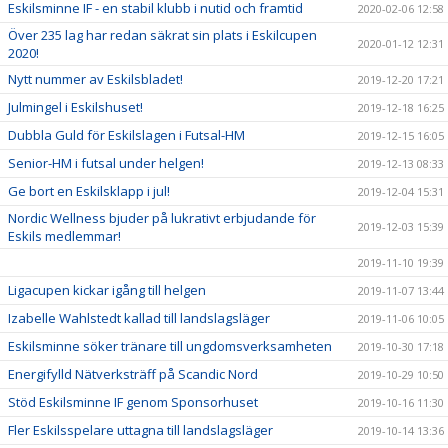
Eskilsminne IF - en stabil klubb i nutid och framtid
2020-02-06 12:58
Över 235 lag har redan säkrat sin plats i Eskilcupen
2020-01-12 12:31
2020!
Nytt nummer av Eskilsbladet!
2019-12-20 17:21
Julmingel i Eskilshuset!
2019-12-18 16:25
Dubbla Guld för Eskilslagen i Futsal-HM
2019-12-15 16:05
Senior-HM i futsal under helgen!
2019-12-13 08:33
Ge bort en Eskilsklapp i jul!
2019-12-04 15:31
Nordic Wellness bjuder på lukrativt erbjudande för
2019-12-03 15:39
Eskils medlemmar!
2019-11-10 19:39
Ligacupen kickar igång till helgen
2019-11-07 13:44
Izabelle Wahlstedt kallad till landslagsläger
2019-11-06 10:05
Eskilsminne söker tränare till ungdomsverksamheten
2019-10-30 17:18
Energifylld Nätverksträff på Scandic Nord
2019-10-29 10:50
Stöd Eskilsminne IF genom Sponsorhuset
2019-10-16 11:30
Fler Eskilsspelare uttagna till landslagsläger
2019-10-14 13:36