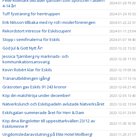
Pelle Rollmark tillträder tjänsten som Sportchef i åldern
2024-01-26 19:20
4-14 år!
Tuff fysträning för herrtruppen
2024-01-24 10:55
Erik Nilsson tillbaka med ny roll i moderföreningen
2024-01-22 22:51
Rekordstort intresse för Eskilscupen!
2024-01-11 23:04
Stopp i semifinalerna för Eskils
2024-01-07 18:40
God Jul & Gott Nytt År!
2023-12-22 15:32
Jessica Tjärnberg ny marknads- och
2023-12-20 11:35
kommunikationsansvarig
Kevin Robért klar för Eskils
2023-12-19 09:56
Tränarutbildningen igång!
2023-12-17 13:16
Gräsroten gav Eskils 91 243 kronor
2023-12-06 21:45
Köp din matchtröja under december!
2023-12-05 13:40
Nätverkslunch och Eskilspadeln avlutade Nätverksåret
2023-12-02 13:04
Eskilsgalan summerade året för Herr & Dam
2023-12-01 23:09
Köp dina Bingolotter till uppesittarkvällen 23/12 av
2023-11-30 10:59
Eskilsminne IF
Ungdomsledaravslutning på Elite Hotel Mollberg!
2023-11-20 21:17