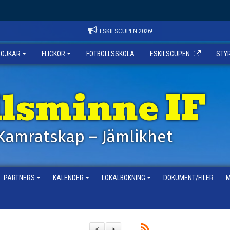
ESKILSCUPEN 2026!
POJKAR
FLICKOR
FOTBOLLSSKOLA
ESKILSCUPEN
STY
ilsminne IF
Kamratskap – Jämlikhet
PARTNERS
KALENDER
LOKALBOKNING
DOKUMENT/FILER
M
<
>