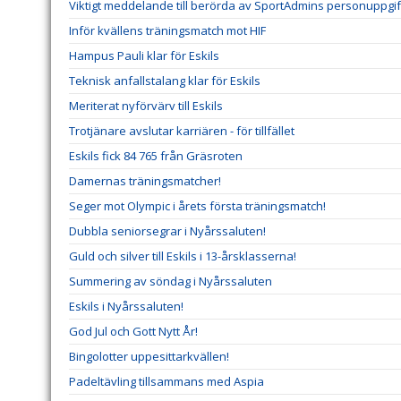
Viktigt meddelande till berörda av SportAdmins personuppgif
Inför kvällens träningsmatch mot HIF
Hampus Pauli klar för Eskils
Teknisk anfallstalang klar för Eskils
Meriterat nyförvärv till Eskils
Trotjänare avslutar karriären - för tillfället
Eskils fick 84 765 från Gräsroten
Damernas träningsmatcher!
Seger mot Olympic i årets första träningsmatch!
Dubbla seniorsegrar i Nyårssaluten!
Guld och silver till Eskils i 13-årsklasserna!
Summering av söndag i Nyårssaluten
Eskils i Nyårssaluten!
God Jul och Gott Nytt År!
Bingolotter uppesittarkvällen!
Padeltävling tillsammans med Aspia