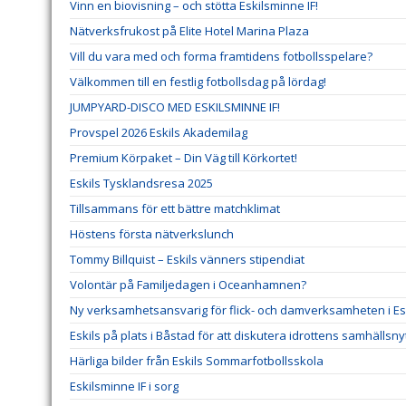
Vinn en biovisning – och stötta Eskilsminne IF!
Nätverksfrukost på Elite Hotel Marina Plaza
Vill du vara med och forma framtidens fotbollsspelare?
Välkommen till en festlig fotbollsdag på lördag!
JUMPYARD-DISCO MED ESKILSMINNE IF!
Provspel 2026 Eskils Akademilag
Premium Körpaket – Din Väg till Körkortet!
Eskils Tysklandsresa 2025
Tillsammans för ett bättre matchklimat
Höstens första nätverkslunch
Tommy Billquist – Eskils vänners stipendiat
Volontär på Familjedagen i Oceanhamnen?
Ny verksamhetsansvarig för flick- och damverksamheten i Esk
Eskils på plats i Båstad för att diskutera idrottens samhällsny
Härliga bilder från Eskils Sommarfotbollsskola
Eskilsminne IF i sorg