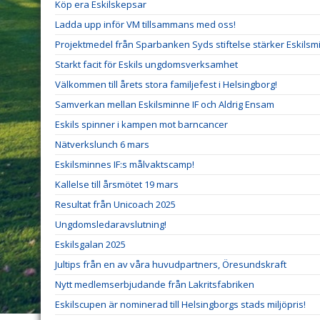
Köp era Eskilskepsar
Ladda upp inför VM tillsammans med oss!
Projektmedel från Sparbanken Syds stiftelse stärker Eskilsm
Starkt facit för Eskils ungdomsverksamhet
Välkommen till årets stora familjefest i Helsingborg!
Samverkan mellan Eskilsminne IF och Aldrig Ensam
Eskils spinner i kampen mot barncancer
Nätverkslunch 6 mars
Eskilsminnes IF:s målvaktscamp!
Kallelse till årsmötet 19 mars
Resultat från Unicoach 2025
Ungdomsledaravslutning!
Eskilsgalan 2025
Jultips från en av våra huvudpartners, Öresundskraft
Nytt medlemserbjudande från Lakritsfabriken
Eskilscupen är nominerad till Helsingborgs stads miljöpris!