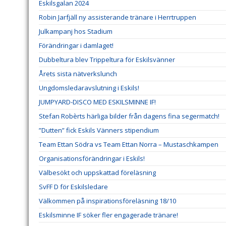
Eskilsgalan 2024
Robin Jarfjäll ny assisterande tränare i Herrtruppen
Julkampanj hos Stadium
Förändringar i damlaget!
Dubbeltura blev Trippeltura för Eskilsvänner
Årets sista nätverkslunch
Ungdomsledaravslutning i Eskils!
JUMPYARD-DISCO MED ESKILSMINNE IF!
Stefan Robèrts härliga bilder från dagens fina segermatch!
”Dutten” fick Eskils Vänners stipendium
Team Ettan Södra vs Team Ettan Norra – Mustaschkampen
Organisationsförändringar i Eskils!
Välbesökt och uppskattad föreläsning
SvFF D för Eskilsledare
Välkommen på inspirationsföreläsning 18/10
Eskilsminne IF söker fler engagerade tränare!