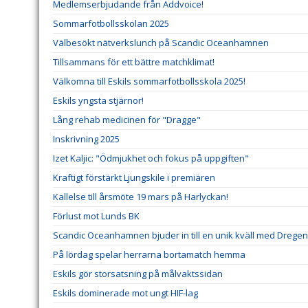
Medlemserbjudande från Addvoice!
Sommarfotbollsskolan 2025
Välbesökt nätverkslunch på Scandic Oceanhamnen
Tillsammans för ett bättre matchklimat!
Välkomna till Eskils sommarfotbollsskola 2025!
Eskils yngsta stjärnor!
Lång rehab medicinen för "Dragge"
Inskrivning 2025
Izet Kaljic: "Ödmjukhet och fokus på uppgiften"
Kraftigt förstärkt Ljungskile i premiären
Kallelse till årsmöte 19 mars på Harlyckan!
Förlust mot Lunds BK
Scandic Oceanhamnen bjuder in till en unik kväll med Dregen
På lördag spelar herrarna bortamatch hemma
Eskils gör storsatsning på målvaktssidan
Eskils dominerade mot ungt HIF-lag