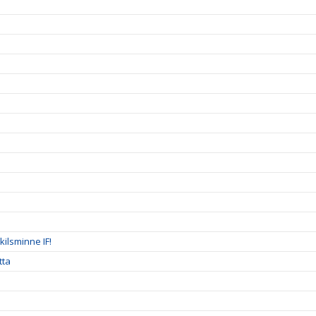
ilsminne IF!
tta