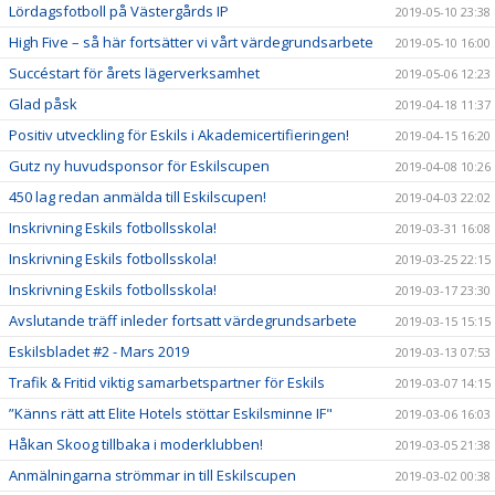
Lördagsfotboll på Västergårds IP
2019-05-10 23:38
High Five – så här fortsätter vi vårt värdegrundsarbete
2019-05-10 16:00
Succéstart för årets lägerverksamhet
2019-05-06 12:23
Glad påsk
2019-04-18 11:37
Positiv utveckling för Eskils i Akademicertifieringen!
2019-04-15 16:20
Gutz ny huvudsponsor för Eskilscupen
2019-04-08 10:26
450 lag redan anmälda till Eskilscupen!
2019-04-03 22:02
Inskrivning Eskils fotbollsskola!
2019-03-31 16:08
Inskrivning Eskils fotbollsskola!
2019-03-25 22:15
Inskrivning Eskils fotbollsskola!
2019-03-17 23:30
Avslutande träff inleder fortsatt värdegrundsarbete
2019-03-15 15:15
Eskilsbladet #2 - Mars 2019
2019-03-13 07:53
Trafik & Fritid viktig samarbetspartner för Eskils
2019-03-07 14:15
”Känns rätt att Elite Hotels stöttar Eskilsminne IF"
2019-03-06 16:03
Håkan Skoog tillbaka i moderklubben!
2019-03-05 21:38
Anmälningarna strömmar in till Eskilscupen
2019-03-02 00:38