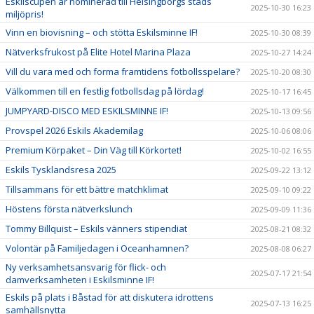
Eskilscupen är nominerad till Helsingborgs stads
2025-10-30 16:23
miljöpris!
Vinn en biovisning – och stötta Eskilsminne IF!
2025-10-30 08:39
Nätverksfrukost på Elite Hotel Marina Plaza
2025-10-27 14:24
Vill du vara med och forma framtidens fotbollsspelare?
2025-10-20 08:30
Välkommen till en festlig fotbollsdag på lördag!
2025-10-17 16:45
JUMPYARD-DISCO MED ESKILSMINNE IF!
2025-10-13 09:56
Provspel 2026 Eskils Akademilag
2025-10-06 08:06
Premium Körpaket – Din Väg till Körkortet!
2025-10-02 16:55
Eskils Tysklandsresa 2025
2025-09-22 13:12
Tillsammans för ett bättre matchklimat
2025-09-10 09:22
Höstens första nätverkslunch
2025-09-09 11:36
Tommy Billquist – Eskils vänners stipendiat
2025-08-21 08:32
Volontär på Familjedagen i Oceanhamnen?
2025-08-08 06:27
Ny verksamhetsansvarig för flick- och
2025-07-17 21:54
damverksamheten i Eskilsminne IF!
Eskils på plats i Båstad för att diskutera idrottens
2025-07-13 16:25
samhällsnytta