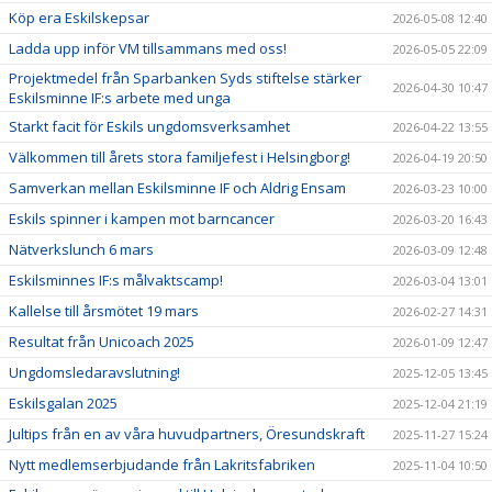
Köp era Eskilskepsar
2026-05-08 12:40
Ladda upp inför VM tillsammans med oss!
2026-05-05 22:09
Projektmedel från Sparbanken Syds stiftelse stärker
2026-04-30 10:47
Eskilsminne IF:s arbete med unga
Starkt facit för Eskils ungdomsverksamhet
2026-04-22 13:55
Välkommen till årets stora familjefest i Helsingborg!
2026-04-19 20:50
Samverkan mellan Eskilsminne IF och Aldrig Ensam
2026-03-23 10:00
Eskils spinner i kampen mot barncancer
2026-03-20 16:43
Nätverkslunch 6 mars
2026-03-09 12:48
Eskilsminnes IF:s målvaktscamp!
2026-03-04 13:01
Kallelse till årsmötet 19 mars
2026-02-27 14:31
Resultat från Unicoach 2025
2026-01-09 12:47
Ungdomsledaravslutning!
2025-12-05 13:45
Eskilsgalan 2025
2025-12-04 21:19
Jultips från en av våra huvudpartners, Öresundskraft
2025-11-27 15:24
Nytt medlemserbjudande från Lakritsfabriken
2025-11-04 10:50