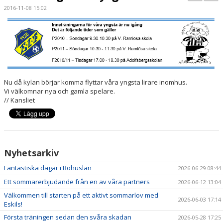
PARTNERS
2016-11-08 15:02
KALENDER
LOKALBOKNING
DOKUMENT/FILER
Nu då kylan börjar komma flyttar våra yngsta lirare inomhus.
Vi välkomnar nya och gamla spelare.
MEDLEMSKAP
// Kansliet
ESKILS LOVFOTBOLL
BILJETTER
Nyhetsarkiv
MEDLEMSFÖRMÅNER
Fantastiska dagar i Bohuslän
2026-06-29 08:44
Ett sommarerbjudande från en av våra partners
2026-06-12 13:04
Välkommen till starten på ett aktivt sommarlov med
2026-06-03 17:14
Eskils!
Första träningen sedan den svåra skadan
2026-05-28 17:25