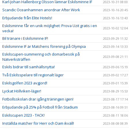
Karl-Johan Hallenborg Olsson lämnar Eskilsminne IF
2023-10-31 08:00
Scandic Oceanhamnen anordnar After Work
2023-10-16 20:45
Erbjudande från Elite Hotels!
2023-10-16 13:43
Eskilsminne får en unik möjlighet: Prova Uzit gratis i en
2023-10-02 12:04
vecka!
Bil tränare i Eskilsminne IF!
2023-09-29 11:32
Eskilsminne IF är Matchens förening på Olympia
2023-09-14 13:33
Eskilscupen-summering och domarbesök på
2023-09-08 21:11
Nätverksträffen
Eskils bidrar till samhällsnytta!
2023-09-06 15:19
Två Eskilsspelare till regionalt läger
2023-09-02 17:27
Eskilsgolfen 2023 avgjord!
2023-09-01 15:39
Lyckat Höllviken-läger!
2023-08-29 15:53
Fotbollsskolan drar igång träningen igen!
2023-08-17 17:14
Erbjudande på 25% på Fotboll från Stadium
2023-08-16 09:51
Eskilscupen 2023 - TACK!
2023-08-11 18:06
Inställda matcher för Herr och Dam ikväll!
2023-08-08 08:39