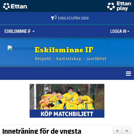
ESKILSCUPEN 2026!
ESKILSMINNE IF
LOGGA IN
Eskilsminne IF
Respekt – Kamratskap – Jämlikhet
HEM
NYHETER
BILDER ESKILSCUPEN
OM KLUBBEN
Inneträning för de yngsta
<
>