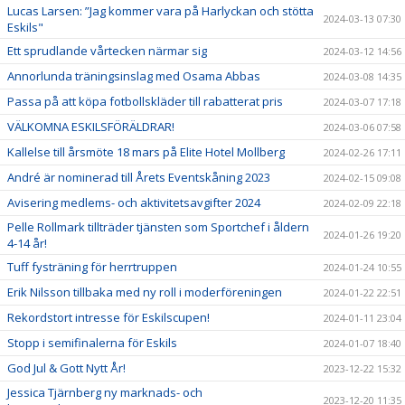
Lucas Larsen: ”Jag kommer vara på Harlyckan och stötta
2024-03-13 07:30
Eskils"
Ett sprudlande vårtecken närmar sig
2024-03-12 14:56
Annorlunda träningsinslag med Osama Abbas
2024-03-08 14:35
Passa på att köpa fotbollskläder till rabatterat pris
2024-03-07 17:18
VÄLKOMNA ESKILSFÖRÄLDRAR!
2024-03-06 07:58
Kallelse till årsmöte 18 mars på Elite Hotel Mollberg
2024-02-26 17:11
André är nominerad till Årets Eventskåning 2023
2024-02-15 09:08
Avisering medlems- och aktivitetsavgifter 2024
2024-02-09 22:18
Pelle Rollmark tillträder tjänsten som Sportchef i åldern
2024-01-26 19:20
4-14 år!
Tuff fysträning för herrtruppen
2024-01-24 10:55
Erik Nilsson tillbaka med ny roll i moderföreningen
2024-01-22 22:51
Rekordstort intresse för Eskilscupen!
2024-01-11 23:04
Stopp i semifinalerna för Eskils
2024-01-07 18:40
God Jul & Gott Nytt År!
2023-12-22 15:32
Jessica Tjärnberg ny marknads- och
2023-12-20 11:35