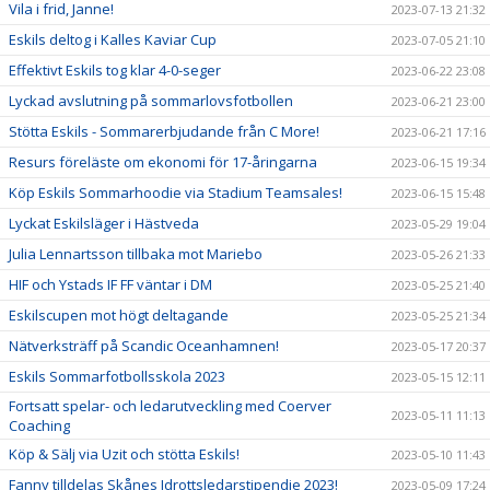
Vila i frid, Janne!
2023-07-13 21:32
Eskils deltog i Kalles Kaviar Cup
2023-07-05 21:10
Effektivt Eskils tog klar 4-0-seger
2023-06-22 23:08
Lyckad avslutning på sommarlovsfotbollen
2023-06-21 23:00
Stötta Eskils - Sommarerbjudande från C More!
2023-06-21 17:16
Resurs föreläste om ekonomi för 17-åringarna
2023-06-15 19:34
Köp Eskils Sommarhoodie via Stadium Teamsales!
2023-06-15 15:48
Lyckat Eskilsläger i Hästveda
2023-05-29 19:04
Julia Lennartsson tillbaka mot Mariebo
2023-05-26 21:33
HIF och Ystads IF FF väntar i DM
2023-05-25 21:40
Eskilscupen mot högt deltagande
2023-05-25 21:34
Nätverksträff på Scandic Oceanhamnen!
2023-05-17 20:37
Eskils Sommarfotbollsskola 2023
2023-05-15 12:11
Fortsatt spelar- och ledarutveckling med Coerver
2023-05-11 11:13
Coaching
Köp & Sälj via Uzit och stötta Eskils!
2023-05-10 11:43
Fanny tilldelas Skånes Idrottsledarstipendie 2023!
2023-05-09 17:24