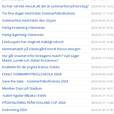
Du har väl inte missat att det är sommarfest på torsdag?
2024-06-18 15:26
Tre fina dagar med Eskils Sommarfotbollsskola
2024-06-17 11:52
Sommarfest med Eskils den 20 juni
2024-06-09 22:19
Härlig inramning i Hästveda
2024-06-03 10:29
Härlig lägerhelg i Hästveda
2024-05-27 15:35
Eskilscupen har slagit ett mäktigt rekord
2024-05-20 14:58
Hemmamatch på Västergård mot IK Rössö imorgon
2024-05-18 15:31
Hur går snacket inför lördagens match? Vad säger
2024-05-17 07:06
Martin, Lunde och Zlatan Krizanovic?
Knattekit för de yngsta lirarna i Eskils!
2024-05-16 07:15
ESKILS SOMMARFOTBOLLSSKOLA 2024!
2024-05-09 23:43
Save the date – Sommarfotbollsskola 2024
2024-05-06 14:30
Member Days på Stadium
2024-04-24 16:07
Isabel Aguilar tillbaka i Eskils
2024-03-31 17:22
PÅSKHÄLSNING FRÅN HOLLAND CUP 2024
2024-03-31 11:44
Inskrivning 2024
2024-03-30 21:28