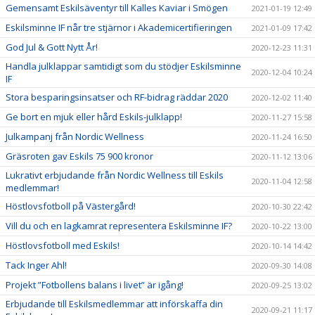
Gemensamt Eskilsäventyr till Kalles Kaviar i Smögen
2021-01-19 12:49
Eskilsminne IF når tre stjärnor i Akademicertifieringen
2021-01-09 17:42
God Jul & Gott Nytt År!
2020-12-23 11:31
Handla julklappar samtidigt som du stödjer Eskilsminne
2020-12-04 10:24
IF
Stora besparingsinsatser och RF-bidrag räddar 2020
2020-12-02 11:40
Ge bort en mjuk eller hård Eskils-julklapp!
2020-11-27 15:58
Julkampanj från Nordic Wellness
2020-11-24 16:50
Gräsroten gav Eskils 75 900 kronor
2020-11-12 13:06
Lukrativt erbjudande från Nordic Wellness till Eskils
2020-11-04 12:58
medlemmar!
Höstlovsfotboll på Västergård!
2020-10-30 22:42
Vill du och en lagkamrat representera Eskilsminne IF?
2020-10-22 13:00
Höstlovsfotboll med Eskils!
2020-10-14 14:42
Tack Inger Ahl!
2020-09-30 14:08
Projekt ”Fotbollens balans i livet” är igång!
2020-09-25 13:02
Erbjudande till Eskilsmedlemmar att införskaffa din
2020-09-21 11:17