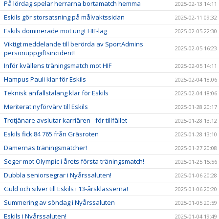
På lördag spelar herrarna bortamatch hemma
2025-02-13 14:11
Eskils gör storsatsning på målvaktssidan
2025-02-11 09:32
Eskils dominerade mot ungt HIF-lag
2025-02-05 22:30
Viktigt meddelande till berörda av SportAdmins
2025-02-05 16:23
personuppgiftsincident!
Inför kvällens träningsmatch mot HIF
2025-02-05 14:11
Hampus Pauli klar för Eskils
2025-02-04 18:06
Teknisk anfallstalang klar för Eskils
2025-02-04 18:06
Meriterat nyförvärv till Eskils
2025-01-28 20:17
Trotjänare avslutar karriären - för tillfället
2025-01-28 13:12
Eskils fick 84 765 från Gräsroten
2025-01-28 13:10
Damernas träningsmatcher!
2025-01-27 20:08
Seger mot Olympic i årets första träningsmatch!
2025-01-25 15:56
Dubbla seniorsegrar i Nyårssaluten!
2025-01-06 20:28
Guld och silver till Eskils i 13-årsklasserna!
2025-01-06 20:20
Summering av söndag i Nyårssaluten
2025-01-05 20:59
Eskils i Nyårssaluten!
2025-01-04 19:49