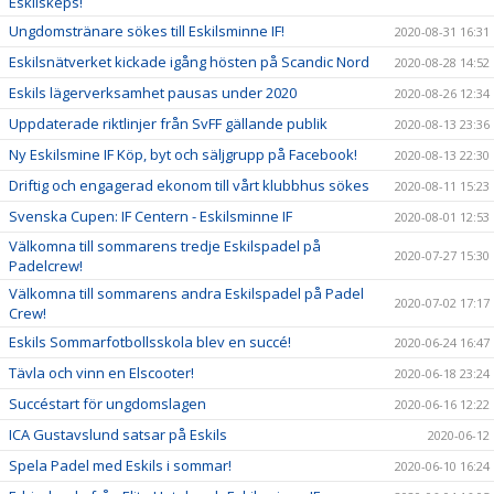
Eskilskeps!
Ungdomstränare sökes till Eskilsminne IF!
2020-08-31 16:31
Eskilsnätverket kickade igång hösten på Scandic Nord
2020-08-28 14:52
Eskils lägerverksamhet pausas under 2020
2020-08-26 12:34
Uppdaterade riktlinjer från SvFF gällande publik
2020-08-13 23:36
Ny Eskilsmine IF Köp, byt och säljgrupp på Facebook!
2020-08-13 22:30
Driftig och engagerad ekonom till vårt klubbhus sökes
2020-08-11 15:23
Svenska Cupen: IF Centern - Eskilsminne IF
2020-08-01 12:53
Välkomna till sommarens tredje Eskilspadel på
2020-07-27 15:30
Padelcrew!
Välkomna till sommarens andra Eskilspadel på Padel
2020-07-02 17:17
Crew!
Eskils Sommarfotbollsskola blev en succé!
2020-06-24 16:47
Tävla och vinn en Elscooter!
2020-06-18 23:24
Succéstart för ungdomslagen
2020-06-16 12:22
ICA Gustavslund satsar på Eskils
2020-06-12
Spela Padel med Eskils i sommar!
2020-06-10 16:24