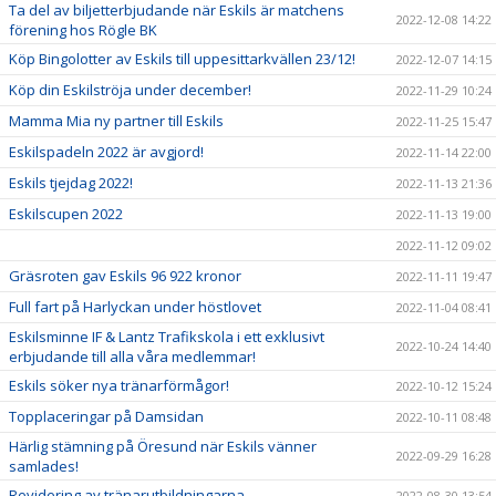
Ta del av biljetterbjudande när Eskils är matchens
2022-12-08 14:22
förening hos Rögle BK
Köp Bingolotter av Eskils till uppesittarkvällen 23/12!
2022-12-07 14:15
Köp din Eskilströja under december!
2022-11-29 10:24
Mamma Mia ny partner till Eskils
2022-11-25 15:47
Eskilspadeln 2022 är avgjord!
2022-11-14 22:00
Eskils tjejdag 2022!
2022-11-13 21:36
Eskilscupen 2022
2022-11-13 19:00
2022-11-12 09:02
Gräsroten gav Eskils 96 922 kronor
2022-11-11 19:47
Full fart på Harlyckan under höstlovet
2022-11-04 08:41
Eskilsminne IF & Lantz Trafikskola i ett exklusivt
2022-10-24 14:40
erbjudande till alla våra medlemmar!
Eskils söker nya tränarförmågor!
2022-10-12 15:24
Topplaceringar på Damsidan
2022-10-11 08:48
Härlig stämning på Öresund när Eskils vänner
2022-09-29 16:28
samlades!
Revidering av tränarutbildningarna
2022-08-30 13:54