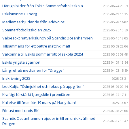
Härliga bilder från Eskils Sommarfotbollsskola
2025-06-24 20:59
Eskilsminne IF i sorg
2025-06-19 11:35
Medlemserbjudande från Addvoice!
2025-05-28 16:02
Sommarfotbollsskolan 2025
2025-05-25 10:50
Välbesökt nätverkslunch på Scandic Oceanhamnen
2025-05-16 18:05
Tillsammans för ett bättre matchklimat!
2025-05-08 22:06
Välkomna till Eskils sommarfotbollsskola 2025!
2025-05-05 09:48
Eskils yngsta stjärnor!
2025-04-09 13:54
Lång rehab medicinen för "Dragge"
2025-04-03 15:59
Inskrivning 2025
2025-03-31
Izet Kaljic: "Ödmjukhet och fokus på uppgiften"
2025-03-29 09:44
Kraftigt förstärkt Ljungskile i premiären
2025-03-27 17:11
Kallelse till årsmöte 19 mars på Harlyckan!
2025-03-07
Förlust mot Lunds BK
2025-02-18 23:06
Scandic Oceanhamnen bjuder in till en unik kväll med
2025-02-17 11:47
Dregen