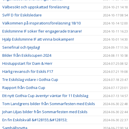
Välbesökt och uppskattad föreläsning
2024-10-21 14:18
SvFF D för Eskilsledare
2024-10-17 08:54
Välkommen på inspirationsföreläsning 18/10
2024-10-14 12:00
Eskilsminne IF söker fler engagerade tränare!
2024-10-11 16:23
Hjälp Eskilsminne IF att vinna biokampen!
2024-10-01 14:30
Seriefinal och tjejdag!
2024-09-17 11:36
Bilder från Eskilscupen 2024
2024-08-11 10:58
Höstuppstart för Dam & Herr
2024-07-25 08:52
Härlig revansch för Eskils F17
2024-07-21 19:08
Tre Eskilslag vidare i Gothia Cup
2024-07-18 23:47
Rapport från Gothia Cup
2024-07-17 23:01
Ett nytt Gothia Cup äventyr väntar för 11 Eskilslag
2024-07-13 14:57
Tom Landgrens bilder från Sommarfesten med Eskils
2024-06-30 22:48
Johan Liljas bilder från Sommarfesten med Eskils
2024-06-30 22:44
En fin Eskilskväll &#128155;&#128153;
2024-06-30 22:37
Samhällsnytta
2024-06-27 00:14