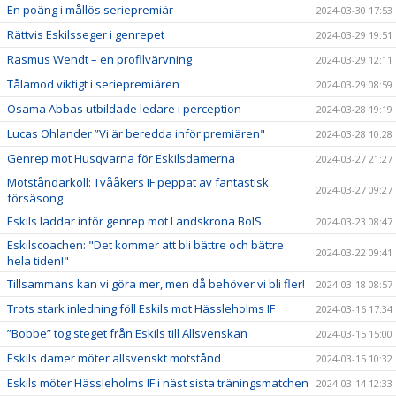
En poäng i mållös seriepremiär
2024-03-30 17:53
Rättvis Eskilsseger i genrepet
2024-03-29 19:51
Rasmus Wendt – en profilvärvning
2024-03-29 12:11
Tålamod viktigt i seriepremiären
2024-03-29 08:59
Osama Abbas utbildade ledare i perception
2024-03-28 19:19
Lucas Ohlander ”Vi är beredda inför premiären"
2024-03-28 10:28
Genrep mot Husqvarna för Eskilsdamerna
2024-03-27 21:27
Motståndarkoll: Tvååkers IF peppat av fantastisk
2024-03-27 09:27
försäsong
Eskils laddar inför genrep mot Landskrona BoIS
2024-03-23 08:47
Eskilscoachen: "Det kommer att bli bättre och bättre
2024-03-22 09:41
hela tiden!"
Tillsammans kan vi göra mer, men då behöver vi bli fler!
2024-03-18 08:57
Trots stark inledning föll Eskils mot Hässleholms IF
2024-03-16 17:34
”Bobbe” tog steget från Eskils till Allsvenskan
2024-03-15 15:00
Eskils damer möter allsvenskt motstånd
2024-03-15 10:32
Eskils möter Hässleholms IF i näst sista träningsmatchen
2024-03-14 12:33