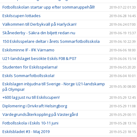
Fotbollsskolan startar upp efter sommaruppehåll!
2019-07-22 01:33
Eskilscupen lottades
2019-06-28 16:45
Välkommen till Derbykväll på Harlyckan!
2019-06-24 07:00
Skånederby - Säkra din biljett redan nu
2019-06-19 15:37
150 Eskilsspelare deltar i årets Sommarfotbollsskola
2019-06-10 22:39
Eskilsminne IF - IFK Värnamo
2019-06-06 18:00
U21-landslaget besökte Eskils F08 & P07
2019-06-06 15:14
Studenten för Eskilsspelarna!
2019-06-05 20:20
Eskils Sommarfotbollsskola!
2019-06-04 10:01
Eskilslagen inbjudna till Sverige - Norge U21-landskamp
2019-05-30 08:00
på Olympia!
+600 lag just nu till Eskilscupen!
2019-05-29 12:45
Diplomering i Drivkraft Helsingborg
2019-05-29 11:08
Värdegrundsåterkoppling på Västergård
2019-05-29 00:11
Fotbollsskola i Eskils 10-11 juni
2019-05-28 13:16
Eskilsbladet #3 - Maj 2019
2019-05-23 18:15