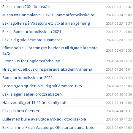
Eskilscupen 2021 är inställd
2021-05-31 16:42
Missa inte anmälan till Eskils Sommarfotbollsskola!
2021-05-24 16:00
Eskilsgolfen på Vasatorp ett lyckat arrangemang!
2021-05-23 15:37
Eskils Sommarfotbollsskola 2021
2021-05-21 19:00
Eskils digitala årsmöte summeras
2021-05-20 16:12
Påminnelse - Föreningen bjuder in till digitalt årsmöte
2021-05-05 15:30
12/5
Grönt ljus för ungdomsfotbollen
2021-04-29 14:58
Hristijan Cvetkovski inspirerade akademitränarna
2021-04-26 11:01
Sommarfotbollsskolan 2021
2021-04-23 21:37
Föreningen bjuder in till digitalt årsmöte 12/5
2021-04-22 16:00
Eskilslagen säljer Idrottsrabatten
2021-04-16 13:56
Hästvedalägret 13-15 år framflyttat!
2021-04-14 16:00
Eskils hjärta Coerver!
2021-04-14 11:31
Bulle med bulle avslutade lyckad Fotbollsskola
2021-04-10 14:23
Eskilsminne IF och Vasatorps GK startar samarbete
2021-04-09 12:00