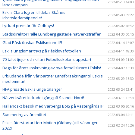
2022-05-13 14:03
landskampen!
Eskils Clara Isgren tilldelas Skånes
2022-05-03 09:22
Idrottsledarstipendie!
Lyckad premiär för Oldboys!
2022-05-02 18:52
Stadsdirektör Palle Lundberg gästade nätverksträffen
2022-04-30 00:15
Glad Påsk önskar Eskilsminne IF!
2022-04-14 15:07
Eskils ungdomar trivs på Påsklovsfotbollen
2022-04-11 18:30
70-talet tjejer och killar i Fotbollsskolans uppstart
2022-04-09 21:00
Dags för årets inskrivning av nya fotbollslirare i Eskils!
2022-04-07 16:30
Erbjudande från vår partner Länsförsäkringar till Eskils
2022-03-29 16:30
medlemmar!
HFA prisade Eskils unga talanger
2022-03-24 22:41
Nätverksåret kickade igång på Scandic Nord!
2022-03-11 16:58
Halländskt besök med Varbergs BoIS på Västergårds IP
2022-03-05 20:16
Summering av årsmötet
2022-03-04 14:11
Eskils återstartar Herr Motion (Oldboys) till säsongen
2022-02-24 16:26
2022!