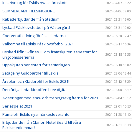
Inskrivning för Eskils nya stjärnskott!
2021-04-07 08:22
SUMMERCAMP HELSINGBORG
2021-04-06 09:00
Rabatterbjudande från Stadium
2021-03-31 16:00
Lyckad Påsklovsfotboll på Västergård
2021-03-31 10:02
Coerverutbildning för Eskilsledarna
2021-03-28 17:47
Välkomna till Eskils Påsklovsfotboll 2021!
2021-03-17 16:36
Besked från Skånes FF om framskjuten seriestart för
2021-03-15 12:33
ungdomsserierna
Uppskjuten seriestart för seniorlagen
2021-03-10 10:02
3etage ny Guldpartner till Eskils
2021-03-06 13:44
Årsplan och Klädprofil för Eskils 2021!
2021-02-12 15:29
Den årliga ledarkickoffen blev digital
2021-02-08 15:57
Aviseringar medlems- och träningsavgifterna för 2021
2021-02-04 13:52
Seriespelet 2021
2021-02-01 15:53
Puma blir Eskils nya märkesleverantör
2021-01-28 11:10
Erbjudande från Clarion Hotel Sea U till våra
2021-01-21 18:18
Eskilsmedlemmar!