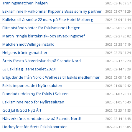
Träningsmatcher i helgen
2023-03-16 09:57
Eskilsminne IF välkomnar Klippans Buss som ny partner!
2023-03-07 18:29
Kallelse till årsmöte 22 mars på Elite Hotel Mollberg
2023-03-04 11:44
Elitmotstånd väntar för Eskilsminne i helgen
2023-03-01 17:18
Martin Pringle blir teknisk- och utvecklingschef
2023-02-27 20:02
Matchen mot Vellinge inställd
2023-02-25 17:19
Helgens träningsmatcher
2023-02-23 11:24
Årets första Nätverkslunch på Scandic Nord!
2023-02-17 17:20
63 Eskilslag i seriespelet 2023!
2023-02-14 13:29
Erbjudande från Nordic Wellness till Eskils medlemmar
2023-02-08 12:43
Eskils imponerade i Nyårssaluten
2023-01-08 19:42
Blandad utdelning för Eskils i Saluten
2023-01-07 20:13
Eskilsminne redo för Nyårssaluten
2023-01-05 15:40
God Jul & Gott Nytt År!
2022-12-23 11:53
Nätverksåret rundades av på Scandic Nord!
2022-12-14 16:48
Hockeyfest för Årets Eskilskamrater
2022-12-11 15:05