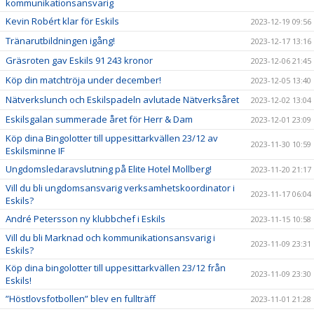
kommunikationsansvarig
Kevin Robért klar för Eskils
2023-12-19 09:56
Tränarutbildningen igång!
2023-12-17 13:16
Gräsroten gav Eskils 91 243 kronor
2023-12-06 21:45
Köp din matchtröja under december!
2023-12-05 13:40
Nätverkslunch och Eskilspadeln avlutade Nätverksåret
2023-12-02 13:04
Eskilsgalan summerade året för Herr & Dam
2023-12-01 23:09
Köp dina Bingolotter till uppesittarkvällen 23/12 av
2023-11-30 10:59
Eskilsminne IF
Ungdomsledaravslutning på Elite Hotel Mollberg!
2023-11-20 21:17
Vill du bli ungdomsansvarig verksamhetskoordinator i
2023-11-17 06:04
Eskils?
André Petersson ny klubbchef i Eskils
2023-11-15 10:58
Vill du bli Marknad och kommunikationsansvarig i
2023-11-09 23:31
Eskils?
Köp dina bingolotter till uppesittarkvällen 23/12 från
2023-11-09 23:30
Eskils!
”Höstlovsfotbollen” blev en fullträff
2023-11-01 21:28