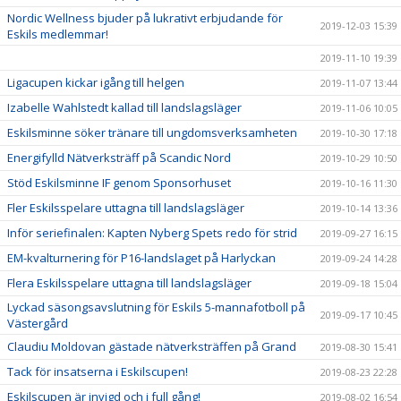
Nordic Wellness bjuder på lukrativt erbjudande för
2019-12-03 15:39
Eskils medlemmar!
2019-11-10 19:39
Ligacupen kickar igång till helgen
2019-11-07 13:44
Izabelle Wahlstedt kallad till landslagsläger
2019-11-06 10:05
Eskilsminne söker tränare till ungdomsverksamheten
2019-10-30 17:18
Energifylld Nätverksträff på Scandic Nord
2019-10-29 10:50
Stöd Eskilsminne IF genom Sponsorhuset
2019-10-16 11:30
Fler Eskilsspelare uttagna till landslagsläger
2019-10-14 13:36
Inför seriefinalen: Kapten Nyberg Spets redo för strid
2019-09-27 16:15
EM-kvalturnering för P16-landslaget på Harlyckan
2019-09-24 14:28
Flera Eskilsspelare uttagna till landslagsläger
2019-09-18 15:04
Lyckad säsongsavslutning för Eskils 5-mannafotboll på
2019-09-17 10:45
Västergård
Claudiu Moldovan gästade nätverksträffen på Grand
2019-08-30 15:41
Tack för insatserna i Eskilscupen!
2019-08-23 22:28
Eskilscupen är invigd och i full gång!
2019-08-02 16:54