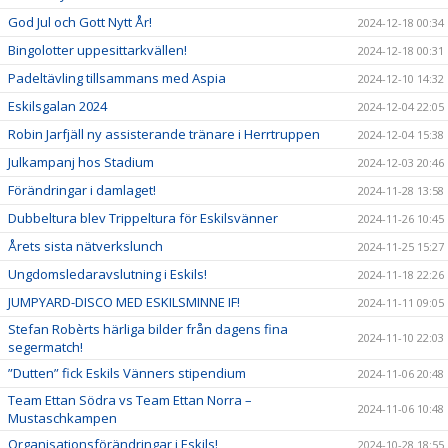
God Jul och Gott Nytt År!
2024-12-18 00:34
Bingolotter uppesittarkvällen!
2024-12-18 00:31
Padeltävling tillsammans med Aspia
2024-12-10 14:32
Eskilsgalan 2024
2024-12-04 22:05
Robin Jarfjäll ny assisterande tränare i Herrtruppen
2024-12-04 15:38
Julkampanj hos Stadium
2024-12-03 20:46
Förändringar i damlaget!
2024-11-28 13:58
Dubbeltura blev Trippeltura för Eskilsvänner
2024-11-26 10:45
Årets sista nätverkslunch
2024-11-25 15:27
Ungdomsledaravslutning i Eskils!
2024-11-18 22:26
JUMPYARD-DISCO MED ESKILSMINNE IF!
2024-11-11 09:05
Stefan Robèrts härliga bilder från dagens fina
2024-11-10 22:03
segermatch!
”Dutten” fick Eskils Vänners stipendium
2024-11-06 20:48
Team Ettan Södra vs Team Ettan Norra –
2024-11-06 10:48
Mustaschkampen
Organisationsförändringar i Eskils!
2024-10-28 18:55