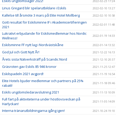
Eskils ungdomsläger 2022!
2022-02-23 17:24
Linus Gregard blir spelarutbildare i Eskils
2022-02-10 13:27
Kallelse till årsmöte 3 mars på Elite Hotel Mollberg
2022-02-10 10:58
Gott resultat för Eskilsminne IF i Akademicertifieringen
2022-02-01 11:48
2021
Lukrativt erbjudande för Eskilsmedlemmar hos Nordic
2022-01-19 14:33
Wellness!
Eskilsminne FF nytt lag i Nordvästskåne
2022-01-14 13:32
God Jul och Gott Nytt År!
2021-12-22 16:13
Årets sista Nätverksträff på Scandic Nord
2021-12-10 20:37
Gräsroten gav Eskils 85 946 kronor
2021-11-25 12:47
Eskilspadeln 2021 avgjord!
2021-11-19 16:54
Elite Hotels bjuder medlemmar och partners på 25%
2021-11-18 09:46
rabatt!
Eskils ungdomsledaravslutning 2021
2021-11-13 10:09
Full fart på aktiviteterna under höstlovsveckan på
2021-11-05 14:09
Harlyckan!
Interna tränarutbildningarna igång igen!
2021-10-24 19:10