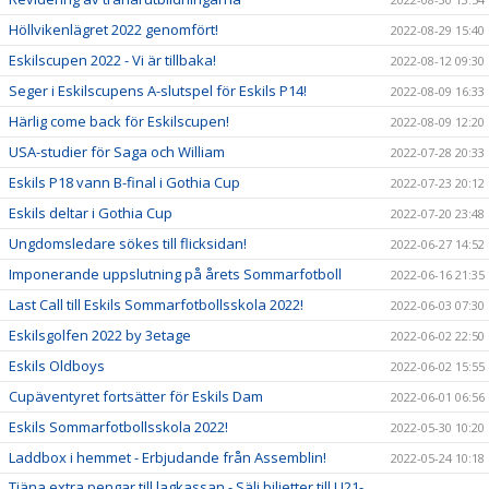
Höllvikenlägret 2022 genomfört!
2022-08-29 15:40
Eskilscupen 2022 - Vi är tillbaka!
2022-08-12 09:30
Seger i Eskilscupens A-slutspel för Eskils P14!
2022-08-09 16:33
Härlig come back för Eskilscupen!
2022-08-09 12:20
USA-studier för Saga och William
2022-07-28 20:33
Eskils P18 vann B-final i Gothia Cup
2022-07-23 20:12
Eskils deltar i Gothia Cup
2022-07-20 23:48
Ungdomsledare sökes till flicksidan!
2022-06-27 14:52
Imponerande uppslutning på årets Sommarfotboll
2022-06-16 21:35
Last Call till Eskils Sommarfotbollsskola 2022!
2022-06-03 07:30
Eskilsgolfen 2022 by 3etage
2022-06-02 22:50
Eskils Oldboys
2022-06-02 15:55
Cupäventyret fortsätter för Eskils Dam
2022-06-01 06:56
Eskils Sommarfotbollsskola 2022!
2022-05-30 10:20
Laddbox i hemmet - Erbjudande från Assemblin!
2022-05-24 10:18
Tjäna extra pengar till lagkassan - Sälj biljetter till U21-