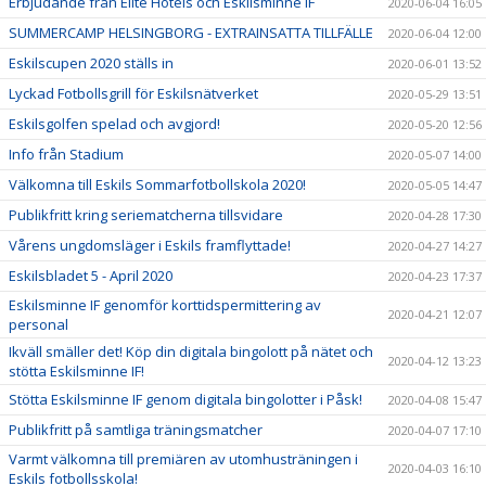
Erbjudande från Elite Hotels och Eskilsminne IF
2020-06-04 16:05
SUMMERCAMP HELSINGBORG - EXTRAINSATTA TILLFÄLLE
2020-06-04 12:00
Eskilscupen 2020 ställs in
2020-06-01 13:52
Lyckad Fotbollsgrill för Eskilsnätverket
2020-05-29 13:51
Eskilsgolfen spelad och avgjord!
2020-05-20 12:56
Info från Stadium
2020-05-07 14:00
Välkomna till Eskils Sommarfotbollskola 2020!
2020-05-05 14:47
Publikfritt kring seriematcherna tillsvidare
2020-04-28 17:30
Vårens ungdomsläger i Eskils framflyttade!
2020-04-27 14:27
Eskilsbladet 5 - April 2020
2020-04-23 17:37
Eskilsminne IF genomför korttidspermittering av
2020-04-21 12:07
personal
Ikväll smäller det! Köp din digitala bingolott på nätet och
2020-04-12 13:23
stötta Eskilsminne IF!
Stötta Eskilsminne IF genom digitala bingolotter i Påsk!
2020-04-08 15:47
Publikfritt på samtliga träningsmatcher
2020-04-07 17:10
Varmt välkomna till premiären av utomhusträningen i
2020-04-03 16:10
Eskils fotbollsskola!