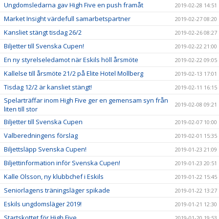
Ungdomsledarna gav High Five en push framåt
2019-02-28 14:51
Market Insight värdefull samarbetspartner
2019-02-27 08:20
Kansliet stängt tisdag 26/2
2019-02-26 08:27
Biljetter till Svenska Cupen!
2019-02-22 21:00
En ny styrelseledamot när Eskils höll årsmöte
2019-02-22 09:05
Kallelse till årsmöte 21/2 på Elite Hotel Mollberg
2019-02-13 17:01
Tisdag 12/2 är kansliet stängt!
2019-02-11 16:15
Spelarträffar inom High Five ger en gemensam syn från
2019-02-08 09:21
liten till stor
Biljetter till Svenska Cupen
2019-02-07 10:00
Valberedningens förslag
2019-02-01 15:35
Biljettsläpp Svenska Cupen!
2019-01-23 21:09
Biljettinformation inför Svenska Cupen!
2019-01-23 20:51
Kalle Olsson, ny klubbchef i Eskils
2019-01-22 15:45
Seniorlagens träningsläger spikade
2019-01-22 13:27
Eskils ungdomsläger 2019!
2019-01-21 12:30
Startskottet för High Five
2019-01-20 19:53