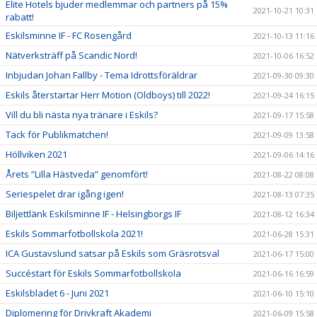
Elite Hotels bjuder medlemmar och partners på 15%
2021-10-21 10:31
rabatt!
Eskilsminne IF - FC Rosengård
2021-10-13 11:16
Nätverksträff på Scandic Nord!
2021-10-06 16:52
Inbjudan Johan Fallby - Tema Idrottsföräldrar
2021-09-30 09:30
Eskils återstartar Herr Motion (Oldboys) till 2022!
2021-09-24 16:15
Vill du bli nästa nya tränare i Eskils?
2021-09-17 15:58
Tack för Publikmatchen!
2021-09-09 13:58
Höllviken 2021
2021-09-06 14:16
Årets ”Lilla Hästveda” genomfört!
2021-08-22 08:08
Seriespelet drar igång igen!
2021-08-13 07:35
Biljettlänk Eskilsminne IF - Helsingborgs IF
2021-08-12 16:34
Eskils Sommarfotbollskola 2021!
2021-06-28 15:31
ICA Gustavslund satsar på Eskils som Gräsrotsval
2021-06-17 15:00
Succéstart för Eskils Sommarfotbollskola
2021-06-16 16:59
Eskilsbladet 6 - Juni 2021
2021-06-10 15:10
Diplomering för Drivkraft Akademi
2021-06-09 15:58