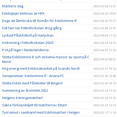
Klackens dag
2023-05-04 16:51
Eskilstjejer belönas av HFA
2023-04-20 14:09
Dags att återbruka till förmån för Eskilsminne IF
2023-04-20 10:37
Full fart när Fotbollsskolan drog igång
2023-04-08 16:41
Lyckad Påskfotboll på Harlyckan
2023-04-06 11:16
Inskrivning i Fotbollsskolan 2023!
2023-04-04 14:10
P14 på läger i Nederländerna
2023-04-03 16:55
Stötta Eskilsminne IF och streama massor av sport på C
2023-04-03 08:41
More!
Hög energi med Eskilsnätverket på Scandic Nord!
2023-03-31 19:16
Seriepremiär: Eskilsminne IF - Ariana FC
2023-03-30 16:58
Stötta Eskils med Påsklotter till Bingon!
2023-03-29 18:16
Summering av årsmötet 2022
2023-03-24 15:12
Helgens träningsmatcher!
2023-03-24 10:10
Säkra förköpsbiljett till matcherna i Ettan!
2023-03-23 16:14
Tyst minut i samband med Eskilsmatcher i helgen
2023-03-17 11:14