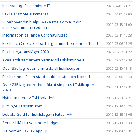
Inskrivning i Eskilsminne IF!
2020-04-01 21:21
Eskils årsmöte summeras
2020-04-01 12:00
Vi behöver din hjälp! Tveka inte skicka in din
2020-03-18 11:00
intresseanmälan redan nu
Information gällande Coronaviruset
2020-03-11 15:28
Eskils och Coerver Coaching i samarbete under 10 år!
2020-03-06 13:25
Eskils ungdomsläger 2020!
2020-02-27 11:22
Akea stolt samarbetspartner till Eskilsminne IF
2020-02-22 12:38
Över 350 lag redan anmälda till Eskilscupen
2020-02-10 13:18
Eskilsminne IF - en stabil klubb i nutid och framtid
2020-02-06 12:58
Över 235 lag har redan säkrat sin plats i Eskilcupen
2020-01-12 12:31
2020!
Nytt nummer av Eskilsbladet!
2019-12-20 17:21
Julmingel i Eskilshuset!
2019-12-18 16:25
Dubbla Guld för Eskilslagen i Futsal-HM
2019-12-15 16:05
Senior-HM i futsal under helgen!
2019-12-13 08:33
Ge bort en Eskilsklapp i jul!
2019-12-04 15:31