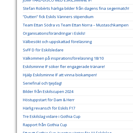
JUMPYARD-DISCO MED ESKILSMINNE IF!
Stefan Robèrts härliga bilder från dagens fina segermatch!
”Dutten” fick Eskils Vänners stipendium
Team Ettan Södra vs Team Ettan Norra – Mustaschkampen
Organisationsförändringar i Eskils!
Välbesökt och uppskattad föreläsning
SvFF D för Eskilsledare
Välkommen på inspirationsföreläsning 18/10
Eskilsminne IF söker fler engagerade tränare!
Hjälp Eskilsminne IF att vinna biokampen!
Seriefinal och tjejdag!
Bilder från Eskilscupen 2024
Höstuppstart för Dam & Herr
Härlig revansch för Eskils F17
Tre Eskilslag vidare i Gothia Cup
Rapport från Gothia Cup