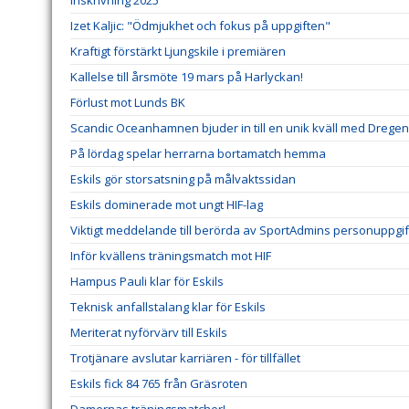
Inskrivning 2025
Izet Kaljic: "Ödmjukhet och fokus på uppgiften"
Kraftigt förstärkt Ljungskile i premiären
Kallelse till årsmöte 19 mars på Harlyckan!
Förlust mot Lunds BK
Scandic Oceanhamnen bjuder in till en unik kväll med Dregen
På lördag spelar herrarna bortamatch hemma
Eskils gör storsatsning på målvaktssidan
Eskils dominerade mot ungt HIF-lag
Viktigt meddelande till berörda av SportAdmins personuppgif
Inför kvällens träningsmatch mot HIF
Hampus Pauli klar för Eskils
Teknisk anfallstalang klar för Eskils
Meriterat nyförvärv till Eskils
Trotjänare avslutar karriären - för tillfället
Eskils fick 84 765 från Gräsroten