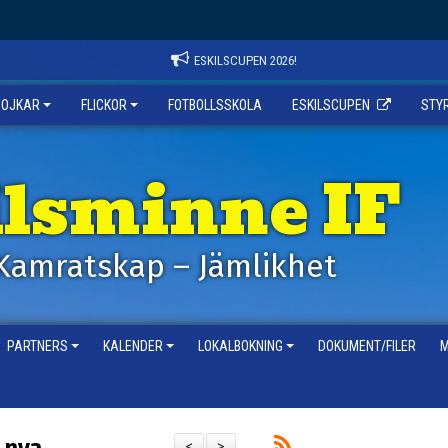
ESKILSCUPEN 2026!
POJKAR
FLICKOR
FOTBOLLSSKOLA
ESKILSCUPEN
STY
ilsminne IF
Kamratskap – Jämlikhet
PARTNERS
KALENDER
LOKALBOKNING
DOKUMENT/FILER
M
<
>