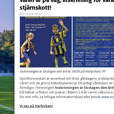
Våren är på väg, inskrivning för vår
stjärnskott!
2017-03-09 22:07
Inskrivningen är lördagen den 8/4 kl. 09:00 på Harlyckans IP!
Sportlovsveckan är avverkad och trots gårdagens snöblandad
våren och de gröna fotbollsplanerna. Ett tydligt vårtecken är
förmågor i föreningen.
Inskrivningen är lördagen den 8/4 k
Då hälsar vi flickor och pojkar i åldern 5-9 år varmt välkomna at
För mer info, se bifogat informationsblad eller besök
www.esk
Vi ses på Harlyckan!