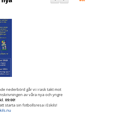
a nya
e nederbörd går vi i rask takt mot
 inskrivningen av våra nya och yngre
l. 09:00!
t starta sin fotbollsresa i Eskils!
ils.nu