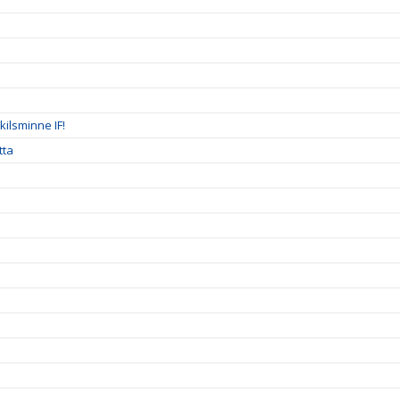
ilsminne IF!
tta