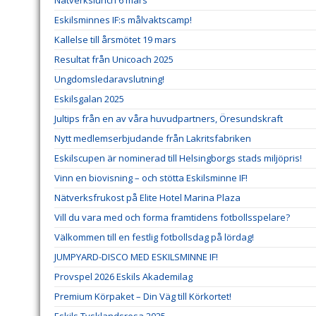
Nätverkslunch 6 mars
Eskilsminnes IF:s målvaktscamp!
Kallelse till årsmötet 19 mars
Resultat från Unicoach 2025
Ungdomsledaravslutning!
Eskilsgalan 2025
Jultips från en av våra huvudpartners, Öresundskraft
Nytt medlemserbjudande från Lakritsfabriken
Eskilscupen är nominerad till Helsingborgs stads miljöpris!
Vinn en biovisning – och stötta Eskilsminne IF!
Nätverksfrukost på Elite Hotel Marina Plaza
Vill du vara med och forma framtidens fotbollsspelare?
Välkommen till en festlig fotbollsdag på lördag!
JUMPYARD-DISCO MED ESKILSMINNE IF!
Provspel 2026 Eskils Akademilag
Premium Körpaket – Din Väg till Körkortet!