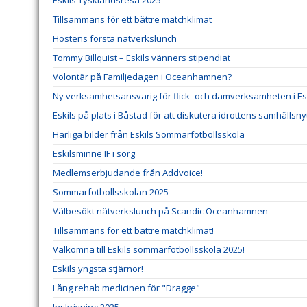
Eskils Tysklandsresa 2025
Tillsammans för ett bättre matchklimat
Höstens första nätverkslunch
Tommy Billquist – Eskils vänners stipendiat
Volontär på Familjedagen i Oceanhamnen?
Ny verksamhetsansvarig för flick- och damverksamheten i Esk
Eskils på plats i Båstad för att diskutera idrottens samhällsny
Härliga bilder från Eskils Sommarfotbollsskola
Eskilsminne IF i sorg
Medlemserbjudande från Addvoice!
Sommarfotbollsskolan 2025
Välbesökt nätverkslunch på Scandic Oceanhamnen
Tillsammans för ett bättre matchklimat!
Välkomna till Eskils sommarfotbollsskola 2025!
Eskils yngsta stjärnor!
Lång rehab medicinen för "Dragge"