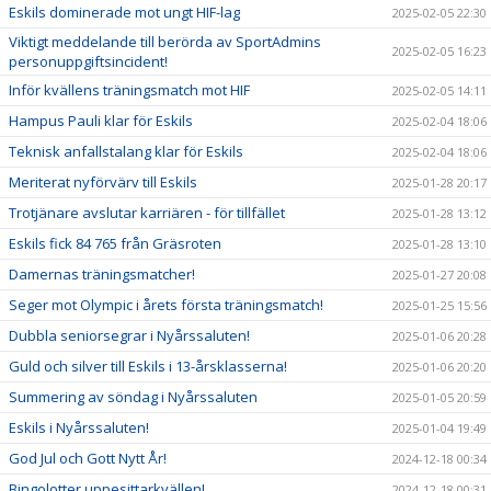
Eskils dominerade mot ungt HIF-lag
2025-02-05 22:30
Viktigt meddelande till berörda av SportAdmins
2025-02-05 16:23
personuppgiftsincident!
Inför kvällens träningsmatch mot HIF
2025-02-05 14:11
Hampus Pauli klar för Eskils
2025-02-04 18:06
Teknisk anfallstalang klar för Eskils
2025-02-04 18:06
Meriterat nyförvärv till Eskils
2025-01-28 20:17
Trotjänare avslutar karriären - för tillfället
2025-01-28 13:12
Eskils fick 84 765 från Gräsroten
2025-01-28 13:10
Damernas träningsmatcher!
2025-01-27 20:08
Seger mot Olympic i årets första träningsmatch!
2025-01-25 15:56
Dubbla seniorsegrar i Nyårssaluten!
2025-01-06 20:28
Guld och silver till Eskils i 13-årsklasserna!
2025-01-06 20:20
Summering av söndag i Nyårssaluten
2025-01-05 20:59
Eskils i Nyårssaluten!
2025-01-04 19:49
God Jul och Gott Nytt År!
2024-12-18 00:34
Bingolotter uppesittarkvällen!
2024-12-18 00:31