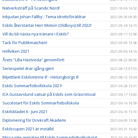
Nätverksträff på Scandic Nord!
2021-10-06 16:52
Inbjudan Johan Fallby - Tema Idrottsföräldrar
2021-09-30 09:30
Eskils återstartar Herr Motion (Oldboys) till 2022!
2021-09-24 16:15
Vill du bli nästa nya tränare i Eskils?
2021-09-17 15:58
Tack för Publikmatchen!
2021-09-09 13:58
Höllviken 2021
2021-09-06 14:16
Årets ”Lilla Hästveda” genomfört!
2021-08-22 08:08
Seriespelet drar igång igen!
2021-08-13 07:35
Biljettlänk Eskilsminne IF - Helsingborgs IF
2021-08-12 16:34
Eskils Sommarfotbollskola 2021!
2021-06-28 15:31
ICA Gustavslund satsar på Eskils som Gräsrotsval
2021-06-17 15:00
Succéstart för Eskils Sommarfotbollskola
2021-06-16 16:59
Eskilsbladet 6 - Juni 2021
2021-06-10 15:10
Diplomering för Drivkraft Akademi
2021-06-09 15:58
Eskilscupen 2021 är inställd
2021-05-31 16:42
Missa inte anmälan till Eskils Sommarfotbollsskola!
2021-05-24 16:00