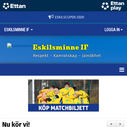
ESKILSCUPEN 2026!
ESKILSMINNE IF
LOGGA IN
Eskilsminne IF
Respekt – Kamratskap – Jämlikhet
HEM
NYHETER
BILDER ESKILSCUPEN
OM KLUBBEN
Nu kör vi!
<
>