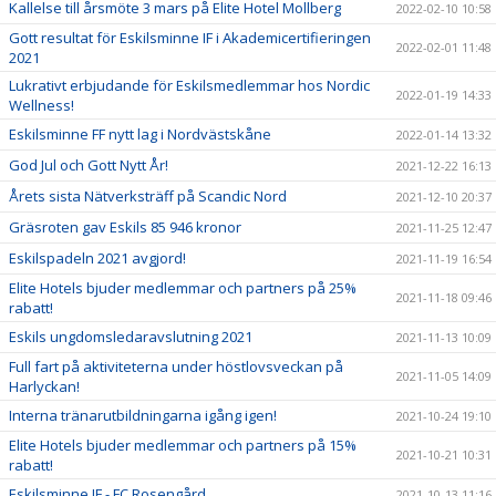
Kallelse till årsmöte 3 mars på Elite Hotel Mollberg
2022-02-10 10:58
Gott resultat för Eskilsminne IF i Akademicertifieringen
2022-02-01 11:48
2021
Lukrativt erbjudande för Eskilsmedlemmar hos Nordic
2022-01-19 14:33
Wellness!
Eskilsminne FF nytt lag i Nordvästskåne
2022-01-14 13:32
God Jul och Gott Nytt År!
2021-12-22 16:13
Årets sista Nätverksträff på Scandic Nord
2021-12-10 20:37
Gräsroten gav Eskils 85 946 kronor
2021-11-25 12:47
Eskilspadeln 2021 avgjord!
2021-11-19 16:54
Elite Hotels bjuder medlemmar och partners på 25%
2021-11-18 09:46
rabatt!
Eskils ungdomsledaravslutning 2021
2021-11-13 10:09
Full fart på aktiviteterna under höstlovsveckan på
2021-11-05 14:09
Harlyckan!
Interna tränarutbildningarna igång igen!
2021-10-24 19:10
Elite Hotels bjuder medlemmar och partners på 15%
2021-10-21 10:31
rabatt!
Eskilsminne IF - FC Rosengård
2021-10-13 11:16