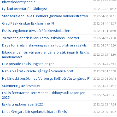
Idrottsledarstipendie!
Lyckad premiär för Oldboys!
2022-05-02 18:52
Stadsdirektör Palle Lundberg gästade nätverksträffen
2022-04-30 00:15
Glad Påsk önskar Eskilsminne IF!
2022-04-14 15:07
Eskils ungdomar trivs på Påsklovsfotbollen
2022-04-11 18:30
70-talet tjejer och killar i Fotbollsskolans uppstart
2022-04-09 21:00
Dags för årets inskrivning av nya fotbollslirare i Eskils!
2022-04-07 16:30
Erbjudande från vår partner Länsförsäkringar till Eskils
2022-03-29 16:30
medlemmar!
HFA prisade Eskils unga talanger
2022-03-24 22:41
Nätverksåret kickade igång på Scandic Nord!
2022-03-11 16:58
Halländskt besök med Varbergs BoIS på Västergårds IP
2022-03-05 20:16
Summering av årsmötet
2022-03-04 14:11
Eskils återstartar Herr Motion (Oldboys) till säsongen
2022-02-24 16:26
2022!
Eskils ungdomsläger 2022!
2022-02-23 17:24
Linus Gregard blir spelarutbildare i Eskils
2022-02-10 13:27