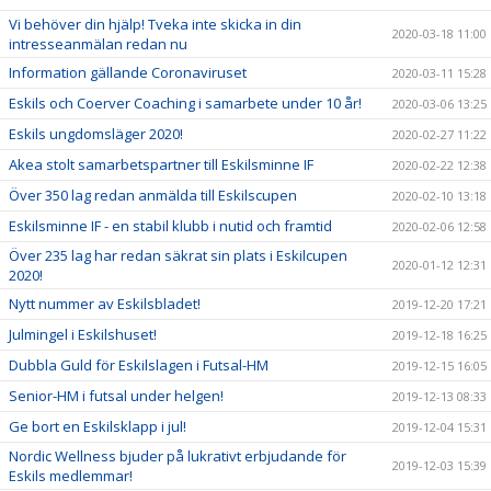
Vi behöver din hjälp! Tveka inte skicka in din
2020-03-18 11:00
intresseanmälan redan nu
Information gällande Coronaviruset
2020-03-11 15:28
Eskils och Coerver Coaching i samarbete under 10 år!
2020-03-06 13:25
Eskils ungdomsläger 2020!
2020-02-27 11:22
Akea stolt samarbetspartner till Eskilsminne IF
2020-02-22 12:38
Över 350 lag redan anmälda till Eskilscupen
2020-02-10 13:18
Eskilsminne IF - en stabil klubb i nutid och framtid
2020-02-06 12:58
Över 235 lag har redan säkrat sin plats i Eskilcupen
2020-01-12 12:31
2020!
Nytt nummer av Eskilsbladet!
2019-12-20 17:21
Julmingel i Eskilshuset!
2019-12-18 16:25
Dubbla Guld för Eskilslagen i Futsal-HM
2019-12-15 16:05
Senior-HM i futsal under helgen!
2019-12-13 08:33
Ge bort en Eskilsklapp i jul!
2019-12-04 15:31
Nordic Wellness bjuder på lukrativt erbjudande för
2019-12-03 15:39
Eskils medlemmar!