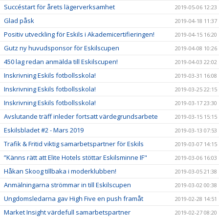
Succéstart för årets lägerverksamhet
2019-05-06 12:23
Glad påsk
2019-04-18 11:37
Positiv utveckling för Eskils i Akademicertifieringen!
2019-04-15 16:20
Gutz ny huvudsponsor för Eskilscupen
2019-04-08 10:26
450 lag redan anmälda till Eskilscupen!
2019-04-03 22:02
Inskrivning Eskils fotbollsskola!
2019-03-31 16:08
Inskrivning Eskils fotbollsskola!
2019-03-25 22:15
Inskrivning Eskils fotbollsskola!
2019-03-17 23:30
Avslutande träff inleder fortsatt värdegrundsarbete
2019-03-15 15:15
Eskilsbladet #2 - Mars 2019
2019-03-13 07:53
Trafik & Fritid viktig samarbetspartner för Eskils
2019-03-07 14:15
”Känns rätt att Elite Hotels stöttar Eskilsminne IF"
2019-03-06 16:03
Håkan Skoog tillbaka i moderklubben!
2019-03-05 21:38
Anmälningarna strömmar in till Eskilscupen
2019-03-02 00:38
Ungdomsledarna gav High Five en push framåt
2019-02-28 14:51
Market Insight värdefull samarbetspartner
2019-02-27 08:20