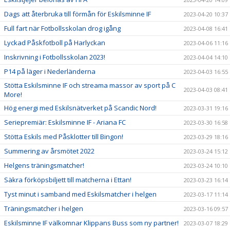
Dags att återbruka till förmån för Eskilsminne IF
2023-04-20 10:37
Full fart när Fotbollsskolan drog igång
2023-04-08 16:41
Lyckad Påskfotboll på Harlyckan
2023-04-06 11:16
Inskrivning i Fotbollsskolan 2023!
2023-04-04 14:10
P14 på läger i Nederländerna
2023-04-03 16:55
Stötta Eskilsminne IF och streama massor av sport på C
2023-04-03 08:41
More!
Hög energi med Eskilsnätverket på Scandic Nord!
2023-03-31 19:16
Seriepremiär: Eskilsminne IF - Ariana FC
2023-03-30 16:58
Stötta Eskils med Påsklotter till Bingon!
2023-03-29 18:16
Summering av årsmötet 2022
2023-03-24 15:12
Helgens träningsmatcher!
2023-03-24 10:10
Säkra förköpsbiljett till matcherna i Ettan!
2023-03-23 16:14
Tyst minut i samband med Eskilsmatcher i helgen
2023-03-17 11:14
Träningsmatcher i helgen
2023-03-16 09:57
Eskilsminne IF välkomnar Klippans Buss som ny partner!
2023-03-07 18:29