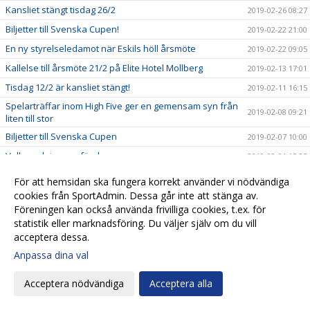
Kansliet stängt tisdag 26/2
2019-02-26 08:27
Biljetter till Svenska Cupen!
2019-02-22 21:00
En ny styrelseledamot när Eskils höll årsmöte
2019-02-22 09:05
Kallelse till årsmöte 21/2 på Elite Hotel Mollberg
2019-02-13 17:01
Tisdag 12/2 är kansliet stängt!
2019-02-11 16:15
Spelarträffar inom High Five ger en gemensam syn från
2019-02-08 09:21
liten till stor
Biljetter till Svenska Cupen
2019-02-07 10:00
Valberedningens förslag
2019-02-01 15:35
Biljettsläpp Svenska Cupen!
2019-01-23 21:09
För att hemsidan ska fungera korrekt använder vi nödvändiga
Biljettinformation inför Svenska Cupen!
cookies från SportAdmin. Dessa går inte att stänga av.
2019-01-23 20:51
Föreningen kan också använda frivilliga cookies, t.ex. för
Kalle Olsson, ny klubbchef i Eskils
2019-01-22 15:45
statistik eller marknadsföring. Du väljer själv om du vill
Seniorlagens träningsläger spikade
2019-01-22 13:27
acceptera dessa.
Eskils ungdomsläger 2019!
2019-01-21 12:30
Anpassa dina val
Startskottet för High Five
2019-01-20 19:53
Acceptera nödvändiga
Acceptera alla
Eskils lånar målvakt från MFF
2019-01-14 19:38