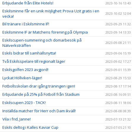
Erbjudande från Elite Hotels!
2023-10-16 13:43
Eskilsminne får en unik möjlighet: Prova Uzit gratis i en
2023-10-02 12:04
vecka!
Bil tränare i Eskilsminne IF!
2023-09-29 11:32
Eskilsminne IF är Matchens förening på Olympia
2023-09-14 13:33
Eskilscupen-summering och domarbesök på
2023-09-08 21:11
Nätverksträffen
Eskils bidrar till samhällsnytta!
2023-09-06 15:19
Två Eskilsspelare till regionalt läger
2023-09-02 17:27
Eskilsgolfen 2023 avgjord!
2023-09-01 15:39
Lyckat Höllviken-läger!
2023-08-29 15:53
Fotbollsskolan drar igång träningen igen!
2023-08-17 17:14
Erbjudande på 25% på Fotboll från Stadium
2023-08-16 09:51
Eskilscupen 2023 - TACK!
2023-08-11 18:06
Inställda matcher för Herr och Dam ikväll!
2023-08-08 08:39
Vila i frid, Janne!
2023-07-13 21:32
Eskils deltog i Kalles Kaviar Cup
2023-07-05 21:10