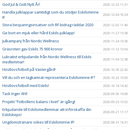
God Jul & Gott Nytt År!
2020-12-23 11:31
Handla julklappar samtidigt som du stödjer Eskilsminne
2020-12-04 10:24
IF
Stora besparingsinsatser och RF-bidrag räddar 2020
2020-12-02 11:40
Ge bort en mjuk eller hård Eskils-julklapp!
2020-11-27 15:58
Julkampanj från Nordic Wellness
2020-11-24 16:50
Gräsroten gav Eskils 75 900 kronor
2020-11-12 13:06
Lukrativt erbjudande från Nordic Wellness till Eskils
2020-11-04 12:58
medlemmar!
Höstlovsfotboll på Västergård!
2020-10-30 22:42
Vill du och en lagkamrat representera Eskilsminne IF?
2020-10-22 13:00
Höstlovsfotboll med Eskils!
2020-10-14 14:42
Tack Inger Ahl!
2020-09-30 14:08
Projekt ”Fotbollens balans i livet” är igång!
2020-09-25 13:02
Erbjudande till Eskilsmedlemmar att införskaffa din
2020-09-21 11:17
Eskilskeps!
Ungdomstränare sökes till Eskilsminne IF!
2020-08-31 16:31