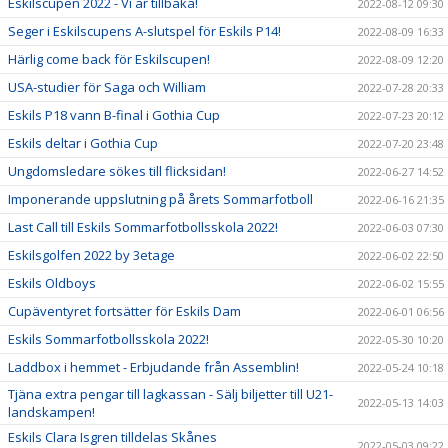
Eskilscupen 2022 - Vi är tillbaka!
2022-08-12 09:30
Seger i Eskilscupens A-slutspel för Eskils P14!
2022-08-09 16:33
Härlig come back för Eskilscupen!
2022-08-09 12:20
USA-studier för Saga och William
2022-07-28 20:33
Eskils P18 vann B-final i Gothia Cup
2022-07-23 20:12
Eskils deltar i Gothia Cup
2022-07-20 23:48
Ungdomsledare sökes till flicksidan!
2022-06-27 14:52
Imponerande uppslutning på årets Sommarfotboll
2022-06-16 21:35
Last Call till Eskils Sommarfotbollsskola 2022!
2022-06-03 07:30
Eskilsgolfen 2022 by 3etage
2022-06-02 22:50
Eskils Oldboys
2022-06-02 15:55
Cupäventyret fortsätter för Eskils Dam
2022-06-01 06:56
Eskils Sommarfotbollsskola 2022!
2022-05-30 10:20
Laddbox i hemmet - Erbjudande från Assemblin!
2022-05-24 10:18
Tjäna extra pengar till lagkassan - Sälj biljetter till U21-
2022-05-13 14:03
landskampen!
Eskils Clara Isgren tilldelas Skånes
2022-05-03 09:22