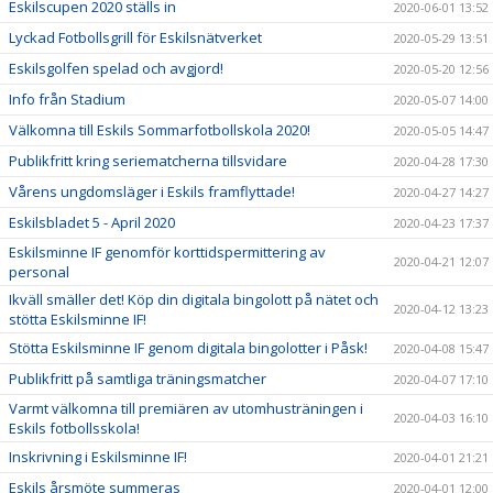
Eskilscupen 2020 ställs in
2020-06-01 13:52
Lyckad Fotbollsgrill för Eskilsnätverket
2020-05-29 13:51
Eskilsgolfen spelad och avgjord!
2020-05-20 12:56
Info från Stadium
2020-05-07 14:00
Välkomna till Eskils Sommarfotbollskola 2020!
2020-05-05 14:47
Publikfritt kring seriematcherna tillsvidare
2020-04-28 17:30
Vårens ungdomsläger i Eskils framflyttade!
2020-04-27 14:27
Eskilsbladet 5 - April 2020
2020-04-23 17:37
Eskilsminne IF genomför korttidspermittering av
2020-04-21 12:07
personal
Ikväll smäller det! Köp din digitala bingolott på nätet och
2020-04-12 13:23
stötta Eskilsminne IF!
Stötta Eskilsminne IF genom digitala bingolotter i Påsk!
2020-04-08 15:47
Publikfritt på samtliga träningsmatcher
2020-04-07 17:10
Varmt välkomna till premiären av utomhusträningen i
2020-04-03 16:10
Eskils fotbollsskola!
Inskrivning i Eskilsminne IF!
2020-04-01 21:21
Eskils årsmöte summeras
2020-04-01 12:00