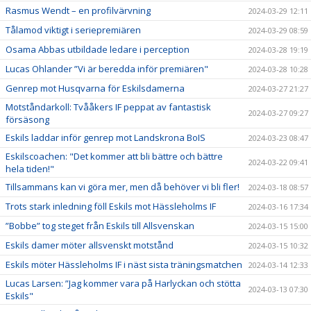
Rasmus Wendt – en profilvärvning
2024-03-29 12:11
Tålamod viktigt i seriepremiären
2024-03-29 08:59
Osama Abbas utbildade ledare i perception
2024-03-28 19:19
Lucas Ohlander ”Vi är beredda inför premiären"
2024-03-28 10:28
Genrep mot Husqvarna för Eskilsdamerna
2024-03-27 21:27
Motståndarkoll: Tvååkers IF peppat av fantastisk
2024-03-27 09:27
försäsong
Eskils laddar inför genrep mot Landskrona BoIS
2024-03-23 08:47
Eskilscoachen: "Det kommer att bli bättre och bättre
2024-03-22 09:41
hela tiden!"
Tillsammans kan vi göra mer, men då behöver vi bli fler!
2024-03-18 08:57
Trots stark inledning föll Eskils mot Hässleholms IF
2024-03-16 17:34
”Bobbe” tog steget från Eskils till Allsvenskan
2024-03-15 15:00
Eskils damer möter allsvenskt motstånd
2024-03-15 10:32
Eskils möter Hässleholms IF i näst sista träningsmatchen
2024-03-14 12:33
Lucas Larsen: ”Jag kommer vara på Harlyckan och stötta
2024-03-13 07:30
Eskils"