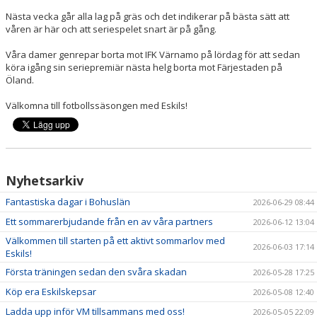
Nästa vecka går alla lag på gräs och det indikerar på bästa sätt att
våren är här och att seriespelet snart är på gång.
Våra damer genrepar borta mot IFK Värnamo på lördag för att sedan
köra igång sin seriepremiär nästa helg borta mot Färjestaden på
Öland.
Välkomna till fotbollssäsongen med Eskils!
Nyhetsarkiv
Fantastiska dagar i Bohuslän
2026-06-29 08:44
Ett sommarerbjudande från en av våra partners
2026-06-12 13:04
Välkommen till starten på ett aktivt sommarlov med
2026-06-03 17:14
Eskils!
Första träningen sedan den svåra skadan
2026-05-28 17:25
Köp era Eskilskepsar
2026-05-08 12:40
Ladda upp inför VM tillsammans med oss!
2026-05-05 22:09