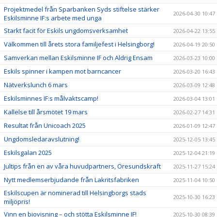
Projektmedel från Sparbanken Syds stiftelse stärker
2026-04-30 10:47
Eskilsminne IF:s arbete med unga
Starkt facit för Eskils ungdomsverksamhet
2026-04-22 13:55
Välkommen till årets stora familjefest i Helsingborg!
2026-04-19 20:50
Samverkan mellan Eskilsminne IF och Aldrig Ensam
2026-03-23 10:00
Eskils spinner i kampen mot barncancer
2026-03-20 16:43
Nätverkslunch 6 mars
2026-03-09 12:48
Eskilsminnes IF:s målvaktscamp!
2026-03-04 13:01
Kallelse till årsmötet 19 mars
2026-02-27 14:31
Resultat från Unicoach 2025
2026-01-09 12:47
Ungdomsledaravslutning!
2025-12-05 13:45
Eskilsgalan 2025
2025-12-04 21:19
Jultips från en av våra huvudpartners, Öresundskraft
2025-11-27 15:24
Nytt medlemserbjudande från Lakritsfabriken
2025-11-04 10:50
Eskilscupen är nominerad till Helsingborgs stads
2025-10-30 16:23
miljöpris!
Vinn en biovisning – och stötta Eskilsminne IF!
2025-10-30 08:39