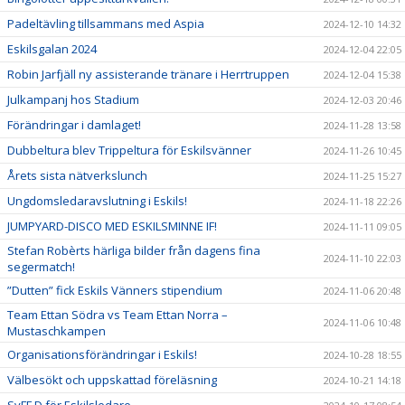
Padeltävling tillsammans med Aspia
2024-12-10 14:32
Eskilsgalan 2024
2024-12-04 22:05
Robin Jarfjäll ny assisterande tränare i Herrtruppen
2024-12-04 15:38
Julkampanj hos Stadium
2024-12-03 20:46
Förändringar i damlaget!
2024-11-28 13:58
Dubbeltura blev Trippeltura för Eskilsvänner
2024-11-26 10:45
Årets sista nätverkslunch
2024-11-25 15:27
Ungdomsledaravslutning i Eskils!
2024-11-18 22:26
JUMPYARD-DISCO MED ESKILSMINNE IF!
2024-11-11 09:05
Stefan Robèrts härliga bilder från dagens fina
2024-11-10 22:03
segermatch!
”Dutten” fick Eskils Vänners stipendium
2024-11-06 20:48
Team Ettan Södra vs Team Ettan Norra –
2024-11-06 10:48
Mustaschkampen
Organisationsförändringar i Eskils!
2024-10-28 18:55
Välbesökt och uppskattad föreläsning
2024-10-21 14:18