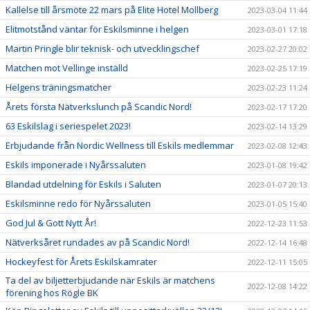
Kallelse till årsmöte 22 mars på Elite Hotel Mollberg
2023-03-04 11:44
Elitmotstånd väntar för Eskilsminne i helgen
2023-03-01 17:18
Martin Pringle blir teknisk- och utvecklingschef
2023-02-27 20:02
Matchen mot Vellinge inställd
2023-02-25 17:19
Helgens träningsmatcher
2023-02-23 11:24
Årets första Nätverkslunch på Scandic Nord!
2023-02-17 17:20
63 Eskilslag i seriespelet 2023!
2023-02-14 13:29
Erbjudande från Nordic Wellness till Eskils medlemmar
2023-02-08 12:43
Eskils imponerade i Nyårssaluten
2023-01-08 19:42
Blandad utdelning för Eskils i Saluten
2023-01-07 20:13
Eskilsminne redo för Nyårssaluten
2023-01-05 15:40
God Jul & Gott Nytt År!
2022-12-23 11:53
Nätverksåret rundades av på Scandic Nord!
2022-12-14 16:48
Hockeyfest för Årets Eskilskamrater
2022-12-11 15:05
Ta del av biljetterbjudande när Eskils är matchens
2022-12-08 14:22
förening hos Rögle BK