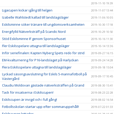
2019-11-10 19:39
Ligacupen kickar igång till helgen
2019-11-07 13:44
Izabelle Wahlstedt kallad till landslagsläger
2019-11-06 10:05
Eskilsminne söker tränare till ungdomsverksamheten
2019-10-30 17:18
Energifylld Nätverksträff på Scandic Nord
2019-10-29 10:50
Stöd Eskilsminne IF genom Sponsorhuset
2019-10-16 11:30
Fler Eskilsspelare uttagna till landslagsläger
2019-10-14 13:36
Inför seriefinalen: Kapten Nyberg Spets redo för strid
2019-09-27 16:15
EM-kvalturnering för P16-landslaget på Harlyckan
2019-09-24 14:28
Flera Eskilsspelare uttagna till landslagsläger
2019-09-18 15:04
Lyckad säsongsavslutning för Eskils 5-mannafotboll på
2019-09-17 10:45
Västergård
Claudiu Moldovan gästade nätverksträffen på Grand
2019-08-30 15:41
Tack för insatserna i Eskilscupen!
2019-08-23 22:28
Eskilscupen är invigd och i full gång!
2019-08-02 16:54
Fotbollsskolan startar upp efter sommaruppehåll!
2019-07-22 01:33
Eskilscupen lottades
2019-06-28 16:45