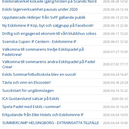
Eskilsnätverket kickade igång hösten på Scandic Nord
2020-08-28 14:52
Eskils lägerverksamhet pausas under 2020
2020-08-26 12:34
Uppdaterade riktlinjer från SvFF gällande publik
2020-08-13 23:36
Ny Eskilsmine IF Köp, byt och säljgrupp på Facebook!
2020-08-13 22:30
Driftig och engagerad ekonom till vårt klubbhus sökes
2020-08-11 15:23
Svenska Cupen: IF Centern - Eskilsminne IF
2020-08-01 12:53
Välkomna till sommarens tredje Eskilspadel på
2020-07-27 15:30
Padelcrew!
Välkomna till sommarens andra Eskilspadel på Padel
2020-07-02 17:17
Crew!
Eskils Sommarfotbollsskola blev en succé!
2020-06-24 16:47
Tävla och vinn en Elscooter!
2020-06-18 23:24
Succéstart för ungdomslagen
2020-06-16 12:22
ICA Gustavslund satsar på Eskils
2020-06-12
Spela Padel med Eskils i sommar!
2020-06-10 16:24
Erbjudande från Elite Hotels och Eskilsminne IF
2020-06-04 16:05
SUMMERCAMP HELSINGBORG - EXTRAINSATTA TILLFÄLLE
2020-06-04 12:00