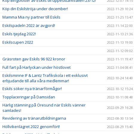
Köp Bingolotter av Eskils till uppesittarkvällen 23/12!
2022-12-07 14:15
Köp din Eskilströja under december!
2022-11-29 10:24
Mamma Mia ny partner till Eskils
2022-11-25 15:47
Eskilspadeln 2022 är avgjord!
2022-11-14 22:00
Eskils tjejdag 2022!
2022-11-13 21:36
Eskilscupen 2022
2022-11-13 19:00
2022-11-12 09:02
Gräsroten gav Eskils 96 922 kronor
2022-11-11 19:47
Full fart på Harlyckan under höstlovet
2022-11-04 08:41
Eskilsminne IF & Lantz Trafikskola i ett exklusivt
2022-10-24 14:40
erbjudande till alla våra medlemmar!
Eskils söker nya tränarförmågor!
2022-10-12 15:24
Topplaceringar på Damsidan
2022-10-11 08:48
Härlig stämning på Öresund när Eskils vänner
2022-09-29 16:28
samlades!
Revidering av tränarutbildningarna
2022-08-30 13:54
Höllvikenlägret 2022 genomfört!
2022-08-29 15:40