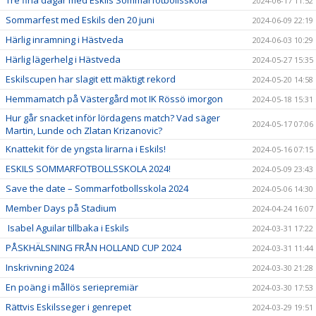
Tre fina dagar med Eskils Sommarfotbollsskola
2024-06-17 11:52
Sommarfest med Eskils den 20 juni
2024-06-09 22:19
Härlig inramning i Hästveda
2024-06-03 10:29
Härlig lägerhelg i Hästveda
2024-05-27 15:35
Eskilscupen har slagit ett mäktigt rekord
2024-05-20 14:58
Hemmamatch på Västergård mot IK Rössö imorgon
2024-05-18 15:31
Hur går snacket inför lördagens match? Vad säger
2024-05-17 07:06
Martin, Lunde och Zlatan Krizanovic?
Knattekit för de yngsta lirarna i Eskils!
2024-05-16 07:15
ESKILS SOMMARFOTBOLLSSKOLA 2024!
2024-05-09 23:43
Save the date – Sommarfotbollsskola 2024
2024-05-06 14:30
Member Days på Stadium
2024-04-24 16:07
Isabel Aguilar tillbaka i Eskils
2024-03-31 17:22
PÅSKHÄLSNING FRÅN HOLLAND CUP 2024
2024-03-31 11:44
Inskrivning 2024
2024-03-30 21:28
En poäng i mållös seriepremiär
2024-03-30 17:53
Rättvis Eskilsseger i genrepet
2024-03-29 19:51