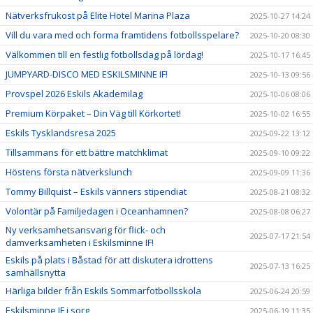
Nätverksfrukost på Elite Hotel Marina Plaza
2025-10-27 14:24
Vill du vara med och forma framtidens fotbollsspelare?
2025-10-20 08:30
Välkommen till en festlig fotbollsdag på lördag!
2025-10-17 16:45
JUMPYARD-DISCO MED ESKILSMINNE IF!
2025-10-13 09:56
Provspel 2026 Eskils Akademilag
2025-10-06 08:06
Premium Körpaket – Din Väg till Körkortet!
2025-10-02 16:55
Eskils Tysklandsresa 2025
2025-09-22 13:12
Tillsammans för ett bättre matchklimat
2025-09-10 09:22
Höstens första nätverkslunch
2025-09-09 11:36
Tommy Billquist – Eskils vänners stipendiat
2025-08-21 08:32
Volontär på Familjedagen i Oceanhamnen?
2025-08-08 06:27
Ny verksamhetsansvarig för flick- och
2025-07-17 21:54
damverksamheten i Eskilsminne IF!
Eskils på plats i Båstad för att diskutera idrottens
2025-07-13 16:25
samhällsnytta
Härliga bilder från Eskils Sommarfotbollsskola
2025-06-24 20:59
Eskilsminne IF i sorg
2025-06-19 11:35