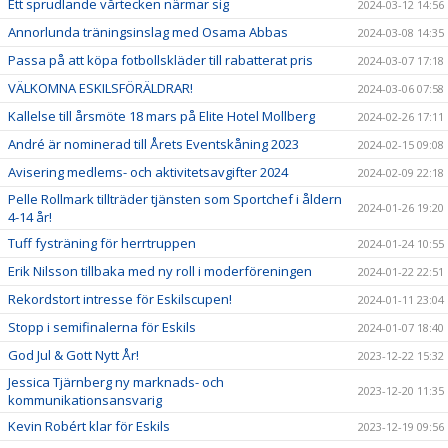
Ett sprudlande vårtecken närmar sig
2024-03-12 14:56
Annorlunda träningsinslag med Osama Abbas
2024-03-08 14:35
Passa på att köpa fotbollskläder till rabatterat pris
2024-03-07 17:18
VÄLKOMNA ESKILSFÖRÄLDRAR!
2024-03-06 07:58
Kallelse till årsmöte 18 mars på Elite Hotel Mollberg
2024-02-26 17:11
André är nominerad till Årets Eventskåning 2023
2024-02-15 09:08
Avisering medlems- och aktivitetsavgifter 2024
2024-02-09 22:18
Pelle Rollmark tillträder tjänsten som Sportchef i åldern
2024-01-26 19:20
4-14 år!
Tuff fysträning för herrtruppen
2024-01-24 10:55
Erik Nilsson tillbaka med ny roll i moderföreningen
2024-01-22 22:51
Rekordstort intresse för Eskilscupen!
2024-01-11 23:04
Stopp i semifinalerna för Eskils
2024-01-07 18:40
God Jul & Gott Nytt År!
2023-12-22 15:32
Jessica Tjärnberg ny marknads- och
2023-12-20 11:35
kommunikationsansvarig
Kevin Robért klar för Eskils
2023-12-19 09:56