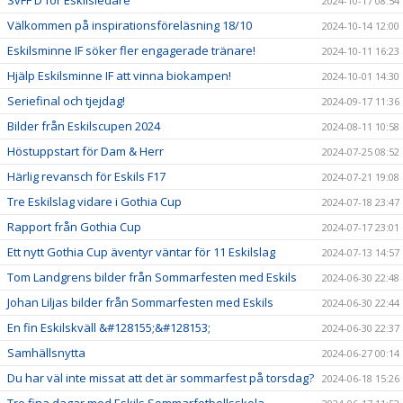
SvFF D för Eskilsledare
2024-10-17 08:54
Välkommen på inspirationsföreläsning 18/10
2024-10-14 12:00
Eskilsminne IF söker fler engagerade tränare!
2024-10-11 16:23
Hjälp Eskilsminne IF att vinna biokampen!
2024-10-01 14:30
Seriefinal och tjejdag!
2024-09-17 11:36
Bilder från Eskilscupen 2024
2024-08-11 10:58
Höstuppstart för Dam & Herr
2024-07-25 08:52
Härlig revansch för Eskils F17
2024-07-21 19:08
Tre Eskilslag vidare i Gothia Cup
2024-07-18 23:47
Rapport från Gothia Cup
2024-07-17 23:01
Ett nytt Gothia Cup äventyr väntar för 11 Eskilslag
2024-07-13 14:57
Tom Landgrens bilder från Sommarfesten med Eskils
2024-06-30 22:48
Johan Liljas bilder från Sommarfesten med Eskils
2024-06-30 22:44
En fin Eskilskväll &#128155;&#128153;
2024-06-30 22:37
Samhällsnytta
2024-06-27 00:14
Du har väl inte missat att det är sommarfest på torsdag?
2024-06-18 15:26