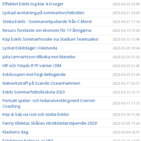
Effektivt Eskils tog klar 4-0-seger
2023-06-22 23:08
Lyckad avslutning på sommarlovsfotbollen
2023-06-21 23:00
Stötta Eskils - Sommarerbjudande från C More!
2023-06-21 17:16
Resurs föreläste om ekonomi för 17-åringarna
2023-06-15 19:34
Köp Eskils Sommarhoodie via Stadium Teamsales!
2023-06-15 15:48
Lyckat Eskilsläger i Hästveda
2023-05-29 19:04
Julia Lennartsson tillbaka mot Mariebo
2023-05-26 21:33
HIF och Ystads IF FF väntar i DM
2023-05-25 21:40
Eskilscupen mot högt deltagande
2023-05-25 21:34
Nätverksträff på Scandic Oceanhamnen!
2023-05-17 20:37
Eskils Sommarfotbollsskola 2023
2023-05-15 12:11
Fortsatt spelar- och ledarutveckling med Coerver
2023-05-11 11:13
Coaching
Köp & Sälj via Uzit och stötta Eskils!
2023-05-10 11:43
Fanny tilldelas Skånes Idrottsledarstipendie 2023!
2023-05-09 17:24
Klackens dag
2023-05-04 16:51
Eskilstjejer belönas av HFA
2023-04-20 14:09