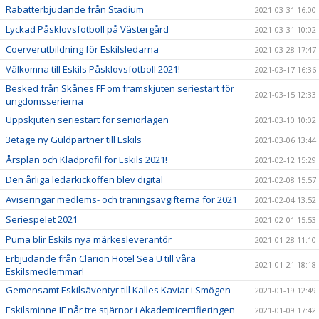
Rabatterbjudande från Stadium
2021-03-31 16:00
Lyckad Påsklovsfotboll på Västergård
2021-03-31 10:02
Coerverutbildning för Eskilsledarna
2021-03-28 17:47
Välkomna till Eskils Påsklovsfotboll 2021!
2021-03-17 16:36
Besked från Skånes FF om framskjuten seriestart för
2021-03-15 12:33
ungdomsserierna
Uppskjuten seriestart för seniorlagen
2021-03-10 10:02
3etage ny Guldpartner till Eskils
2021-03-06 13:44
Årsplan och Klädprofil för Eskils 2021!
2021-02-12 15:29
Den årliga ledarkickoffen blev digital
2021-02-08 15:57
Aviseringar medlems- och träningsavgifterna för 2021
2021-02-04 13:52
Seriespelet 2021
2021-02-01 15:53
Puma blir Eskils nya märkesleverantör
2021-01-28 11:10
Erbjudande från Clarion Hotel Sea U till våra
2021-01-21 18:18
Eskilsmedlemmar!
Gemensamt Eskilsäventyr till Kalles Kaviar i Smögen
2021-01-19 12:49
Eskilsminne IF når tre stjärnor i Akademicertifieringen
2021-01-09 17:42