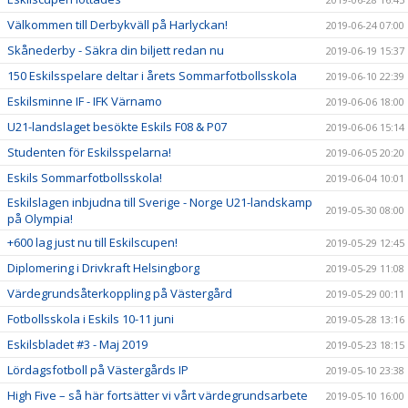
Välkommen till Derbykväll på Harlyckan!
2019-06-24 07:00
Skånederby - Säkra din biljett redan nu
2019-06-19 15:37
150 Eskilsspelare deltar i årets Sommarfotbollsskola
2019-06-10 22:39
Eskilsminne IF - IFK Värnamo
2019-06-06 18:00
U21-landslaget besökte Eskils F08 & P07
2019-06-06 15:14
Studenten för Eskilsspelarna!
2019-06-05 20:20
Eskils Sommarfotbollsskola!
2019-06-04 10:01
Eskilslagen inbjudna till Sverige - Norge U21-landskamp
2019-05-30 08:00
på Olympia!
+600 lag just nu till Eskilscupen!
2019-05-29 12:45
Diplomering i Drivkraft Helsingborg
2019-05-29 11:08
Värdegrundsåterkoppling på Västergård
2019-05-29 00:11
Fotbollsskola i Eskils 10-11 juni
2019-05-28 13:16
Eskilsbladet #3 - Maj 2019
2019-05-23 18:15
Lördagsfotboll på Västergårds IP
2019-05-10 23:38
High Five – så här fortsätter vi vårt värdegrundsarbete
2019-05-10 16:00