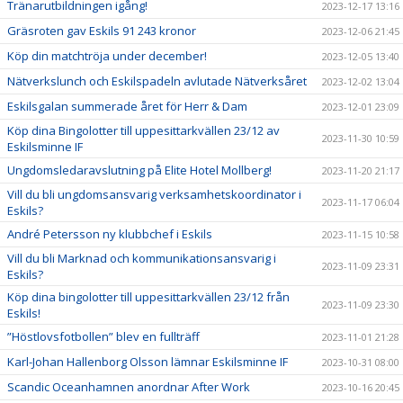
Tränarutbildningen igång!
2023-12-17 13:16
Gräsroten gav Eskils 91 243 kronor
2023-12-06 21:45
Köp din matchtröja under december!
2023-12-05 13:40
Nätverkslunch och Eskilspadeln avlutade Nätverksåret
2023-12-02 13:04
Eskilsgalan summerade året för Herr & Dam
2023-12-01 23:09
Köp dina Bingolotter till uppesittarkvällen 23/12 av
2023-11-30 10:59
Eskilsminne IF
Ungdomsledaravslutning på Elite Hotel Mollberg!
2023-11-20 21:17
Vill du bli ungdomsansvarig verksamhetskoordinator i
2023-11-17 06:04
Eskils?
André Petersson ny klubbchef i Eskils
2023-11-15 10:58
Vill du bli Marknad och kommunikationsansvarig i
2023-11-09 23:31
Eskils?
Köp dina bingolotter till uppesittarkvällen 23/12 från
2023-11-09 23:30
Eskils!
”Höstlovsfotbollen” blev en fullträff
2023-11-01 21:28
Karl-Johan Hallenborg Olsson lämnar Eskilsminne IF
2023-10-31 08:00
Scandic Oceanhamnen anordnar After Work
2023-10-16 20:45