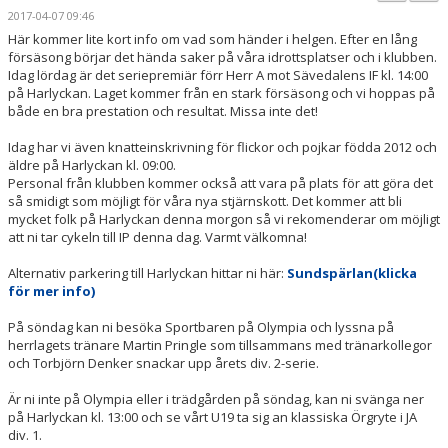
PARTNERS
2017-04-07 09:46
Här kommer lite kort info om vad som händer i helgen. Efter en lång
försäsong börjar det hända saker på våra idrottsplatser och i klubben.
KALENDER
Idag lördag är det seriepremiär förr Herr A mot Sävedalens IF kl. 14:00
på Harlyckan. Laget kommer från en stark försäsong och vi hoppas på
LOKALBOKNING
både en bra prestation och resultat. Missa inte det!
Idag har vi även knatteinskrivning för flickor och pojkar födda 2012 och
DOKUMENT/FILER
äldre på Harlyckan kl. 09:00.
Personal från klubben kommer också att vara på plats för att göra det
MEDLEMSKAP
så smidigt som möjligt för våra nya stjärnskott. Det kommer att bli
mycket folk på Harlyckan denna morgon så vi rekomenderar om möjligt
ESKILS LOVFOTBOLL
att ni tar cykeln till IP denna dag. Varmt välkomna!
Alternativ parkering till Harlyckan hittar ni här:
Sundspärlan(klicka
BILJETTER
för mer info)
MEDLEMSFÖRMÅNER
På söndag kan ni besöka Sportbaren på Olympia och lyssna på
herrlagets tränare Martin Pringle som tillsammans med tränarkollegor
och Torbjörn Denker snackar upp årets div. 2-serie.
Är ni inte på Olympia eller i trädgården på söndag, kan ni svänga ner
på Harlyckan kl. 13:00 och se vårt U19 ta sig an klassiska Örgryte i JA
div. 1.