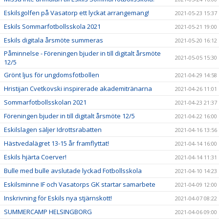
Eskilsgolfen på Vasatorp ett lyckat arrangemang!
2021-05-23 15:37
Eskils Sommarfotbollsskola 2021
2021-05-21 19:00
Eskils digitala årsmöte summeras
2021-05-20 16:12
Påminnelse - Föreningen bjuder in till digitalt årsmöte
2021-05-05 15:30
12/5
Grönt ljus för ungdomsfotbollen
2021-04-29 14:58
Hristijan Cvetkovski inspirerade akademitränarna
2021-04-26 11:01
Sommarfotbollsskolan 2021
2021-04-23 21:37
Föreningen bjuder in till digitalt årsmöte 12/5
2021-04-22 16:00
Eskilslagen säljer Idrottsrabatten
2021-04-16 13:56
Hästvedalägret 13-15 år framflyttat!
2021-04-14 16:00
Eskils hjärta Coerver!
2021-04-14 11:31
Bulle med bulle avslutade lyckad Fotbollsskola
2021-04-10 14:23
Eskilsminne IF och Vasatorps GK startar samarbete
2021-04-09 12:00
Inskrivning för Eskils nya stjärnskott!
2021-04-07 08:22
SUMMERCAMP HELSINGBORG
2021-04-06 09:00