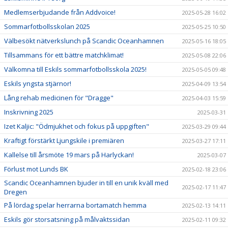
Medlemserbjudande från Addvoice!
2025-05-28 16:02
Sommarfotbollsskolan 2025
2025-05-25 10:50
Välbesökt nätverkslunch på Scandic Oceanhamnen
2025-05-16 18:05
Tillsammans för ett bättre matchklimat!
2025-05-08 22:06
Välkomna till Eskils sommarfotbollsskola 2025!
2025-05-05 09:48
Eskils yngsta stjärnor!
2025-04-09 13:54
Lång rehab medicinen för "Dragge"
2025-04-03 15:59
Inskrivning 2025
2025-03-31
Izet Kaljic: "Ödmjukhet och fokus på uppgiften"
2025-03-29 09:44
Kraftigt förstärkt Ljungskile i premiären
2025-03-27 17:11
Kallelse till årsmöte 19 mars på Harlyckan!
2025-03-07
Förlust mot Lunds BK
2025-02-18 23:06
Scandic Oceanhamnen bjuder in till en unik kväll med
2025-02-17 11:47
Dregen
På lördag spelar herrarna bortamatch hemma
2025-02-13 14:11
Eskils gör storsatsning på målvaktssidan
2025-02-11 09:32