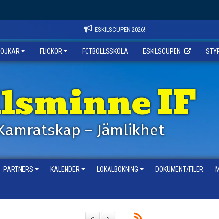
ESKILSCUPEN 2026!
POJKAR
FLICKOR
FOTBOLLSSKOLA
ESKILSCUPEN
STY
ilsminne IF
Kamratskap – Jämlikhet
PARTNERS
KALENDER
LOKALBOKNING
DOKUMENT/FILER
M
<
>