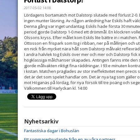
Förlust i Dalstorp!
2017-05-02 14:08
Lördagens bortamatch mot Dalstorp slutade med förlust 2-0. D
ingen munter läsning. Av någon anledning har Eskils haft väl
Denna gång var inget undantag. Eskils hade första 30 minute
period gjorde Dalstorp 1-0 med ett drömmål. En klockren vol
Olssons kryss. Efter målet kom Eskils lite bättre in i matchen
Ottosson en frispark som tog i ribban, ner på mållinjen och ut.
en nick från mycket nära håll som Dalstorp målvakt reflexrä
I andra halvlek tog Eskils över mer och mer och Dalstorp fick i
högklassiga målchanser skapades. Antingen fanns inte den sis
gjorde målvakten riktigt fina räddningar. I 93:e minuten kont
i kistan. Matchen präglades av stor ineffektivitet men precis
det är det som spelet handlar om. Det är nya tag som gäller 
mot Höganäs på lördag, för nya försök till tre poäng och sege
Välkommen till Harlyckan kl. 14:00
Nyhetsarkiv
Fantastiska dagar i Bohuslän
Ett sommarerbjudande från en av våra partners