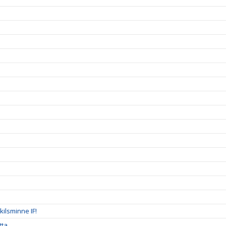
ilsminne IF!
tta