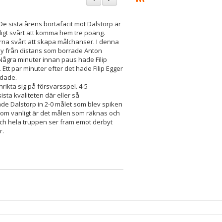
e sista årens bortafacit mot Dalstorp är
digt svårt att komma hem tre poäng.
rna svårt att skapa målchanser. I denna
ley från distans som borrade Anton
. Några minuter innan paus hade Filip
 Ett par minuter efter det hade Filip Egger
ddade.
nrikta sig på försvarsspel. 4-5
ta kvaliteten där eller så
rade Dalstorp in 2-0 målet som blev spiken
 som vanligt är det målen som räknas och
och hela truppen ser fram emot derbyt
r.