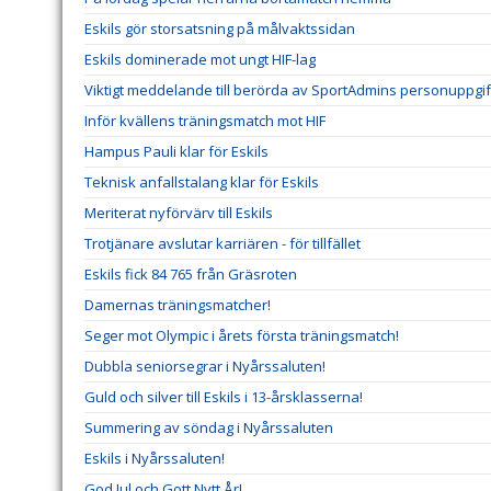
Eskils gör storsatsning på målvaktssidan
Eskils dominerade mot ungt HIF-lag
Viktigt meddelande till berörda av SportAdmins personuppgif
Inför kvällens träningsmatch mot HIF
Hampus Pauli klar för Eskils
Teknisk anfallstalang klar för Eskils
Meriterat nyförvärv till Eskils
Trotjänare avslutar karriären - för tillfället
Eskils fick 84 765 från Gräsroten
Damernas träningsmatcher!
Seger mot Olympic i årets första träningsmatch!
Dubbla seniorsegrar i Nyårssaluten!
Guld och silver till Eskils i 13-årsklasserna!
Summering av söndag i Nyårssaluten
Eskils i Nyårssaluten!
God Jul och Gott Nytt År!