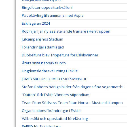
Bingolotter uppesittarkvällen!
Padeltävling tillsammans med Aspia
Eskilsgalan 2024
Robin Jarfjäll ny assisterande tränare i Herrtruppen
Julkampanj hos Stadium
Förändringar i damlaget!
Dubbeltura blev Trippeltura för Eskilsvänner
Årets sista nätverkslunch
Ungdomsledaravslutning i Eskils!
JUMPYARD-DISCO MED ESKILSMINNE IF!
Stefan Robèrts härliga bilder från dagens fina segermatch!
”Dutten” fick Eskils Vänners stipendium
Team Ettan Södra vs Team Ettan Norra – Mustaschkampen
Organisationsförändringar i Eskils!
Välbesökt och uppskattad föreläsning
SvFF D för Eskilsledare