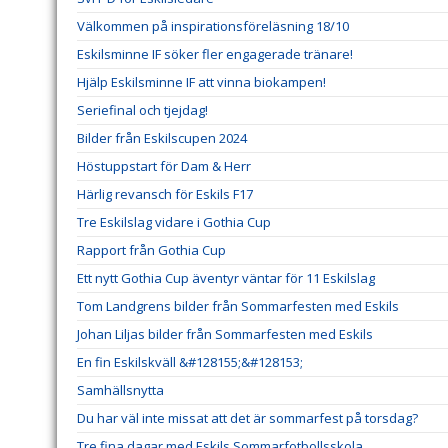
Välkommen på inspirationsföreläsning 18/10
Eskilsminne IF söker fler engagerade tränare!
Hjälp Eskilsminne IF att vinna biokampen!
Seriefinal och tjejdag!
Bilder från Eskilscupen 2024
Höstuppstart för Dam & Herr
Härlig revansch för Eskils F17
Tre Eskilslag vidare i Gothia Cup
Rapport från Gothia Cup
Ett nytt Gothia Cup äventyr väntar för 11 Eskilslag
Tom Landgrens bilder från Sommarfesten med Eskils
Johan Liljas bilder från Sommarfesten med Eskils
En fin Eskilskväll &#128155;&#128153;
Samhällsnytta
Du har väl inte missat att det är sommarfest på torsdag?
Tre fina dagar med Eskils Sommarfotbollsskola