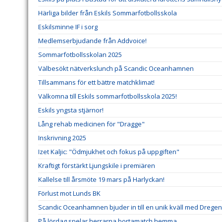
Härliga bilder från Eskils Sommarfotbollsskola
Eskilsminne IF i sorg
Medlemserbjudande från Addvoice!
Sommarfotbollsskolan 2025
Välbesökt nätverkslunch på Scandic Oceanhamnen
Tillsammans för ett bättre matchklimat!
Välkomna till Eskils sommarfotbollsskola 2025!
Eskils yngsta stjärnor!
Lång rehab medicinen för "Dragge"
Inskrivning 2025
Izet Kaljic: "Ödmjukhet och fokus på uppgiften"
Kraftigt förstärkt Ljungskile i premiären
Kallelse till årsmöte 19 mars på Harlyckan!
Förlust mot Lunds BK
Scandic Oceanhamnen bjuder in till en unik kväll med Dregen
På lördag spelar herrarna bortamatch hemma