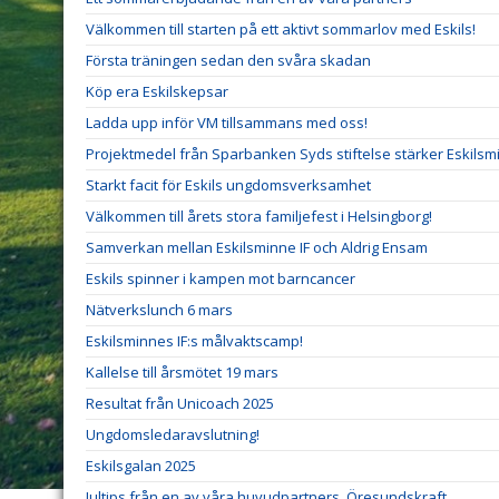
Välkommen till starten på ett aktivt sommarlov med Eskils!
Första träningen sedan den svåra skadan
Köp era Eskilskepsar
Ladda upp inför VM tillsammans med oss!
Projektmedel från Sparbanken Syds stiftelse stärker Eskilsm
Starkt facit för Eskils ungdomsverksamhet
Välkommen till årets stora familjefest i Helsingborg!
Samverkan mellan Eskilsminne IF och Aldrig Ensam
Eskils spinner i kampen mot barncancer
Nätverkslunch 6 mars
Eskilsminnes IF:s målvaktscamp!
Kallelse till årsmötet 19 mars
Resultat från Unicoach 2025
Ungdomsledaravslutning!
Eskilsgalan 2025
Jultips från en av våra huvudpartners, Öresundskraft