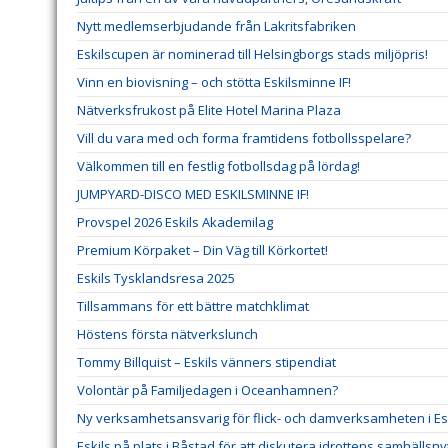
Nytt medlemserbjudande från Lakritsfabriken
Eskilscupen är nominerad till Helsingborgs stads miljöpris!
Vinn en biovisning – och stötta Eskilsminne IF!
Nätverksfrukost på Elite Hotel Marina Plaza
Vill du vara med och forma framtidens fotbollsspelare?
Välkommen till en festlig fotbollsdag på lördag!
JUMPYARD-DISCO MED ESKILSMINNE IF!
Provspel 2026 Eskils Akademilag
Premium Körpaket – Din Väg till Körkortet!
Eskils Tysklandsresa 2025
Tillsammans för ett bättre matchklimat
Höstens första nätverkslunch
Tommy Billquist – Eskils vänners stipendiat
Volontär på Familjedagen i Oceanhamnen?
Ny verksamhetsansvarig för flick- och damverksamheten i Esk
Eskils på plats i Båstad för att diskutera idrottens samhällsny