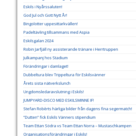
Eskils i Nyårssaluten!
God Jul och Gott Nytt År!
Bingolotter uppesittarkvällen!
Padeltävling tillsammans med Aspia
Eskilsgalan 2024
Robin Jarfjäll ny assisterande tränare i Herrtruppen
Julkampanj hos Stadium
Förändringar i damlaget!
Dubbeltura blev Trippeltura för Eskilsvänner
Årets sista nätverkslunch
Ungdomsledaravslutning i Eskils!
JUMPYARD-DISCO MED ESKILSMINNE IF!
Stefan Robèrts härliga bilder från dagens fina segermatch!
”Dutten” fick Eskils Vänners stipendium
Team Ettan Södra vs Team Ettan Norra – Mustaschkampen
Organisationsförändringar i Eskils!