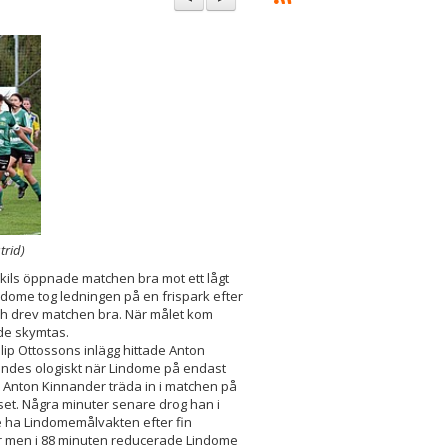
trid)
ils öppnade matchen bra mot ett lågt
ndome tog ledningen på en frispark efter
 och drev matchen bra. När målet kom
de skymtas.
ilip Ottossons inlägg hittade Anton
 kändes ologiskt när Lindome på endast
e Anton Kinnander träda in i matchen på
sset. Några minuter senare drog han i
e ha Lindomemålvakten efter fin
er men i 88 minuten reducerade Lindome