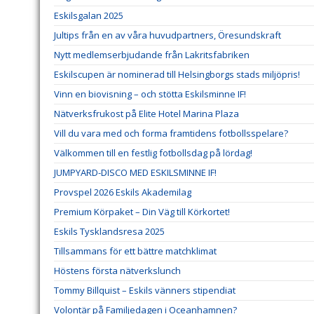
Eskilsgalan 2025
Jultips från en av våra huvudpartners, Öresundskraft
Nytt medlemserbjudande från Lakritsfabriken
Eskilscupen är nominerad till Helsingborgs stads miljöpris!
Vinn en biovisning – och stötta Eskilsminne IF!
Nätverksfrukost på Elite Hotel Marina Plaza
Vill du vara med och forma framtidens fotbollsspelare?
Välkommen till en festlig fotbollsdag på lördag!
JUMPYARD-DISCO MED ESKILSMINNE IF!
Provspel 2026 Eskils Akademilag
Premium Körpaket – Din Väg till Körkortet!
Eskils Tysklandsresa 2025
Tillsammans för ett bättre matchklimat
Höstens första nätverkslunch
Tommy Billquist – Eskils vänners stipendiat
Volontär på Familjedagen i Oceanhamnen?