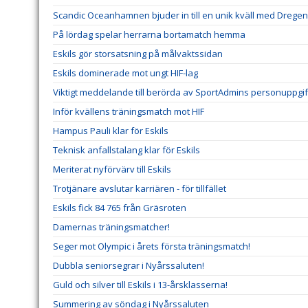
Scandic Oceanhamnen bjuder in till en unik kväll med Dregen
På lördag spelar herrarna bortamatch hemma
Eskils gör storsatsning på målvaktssidan
Eskils dominerade mot ungt HIF-lag
Viktigt meddelande till berörda av SportAdmins personuppgif
Inför kvällens träningsmatch mot HIF
Hampus Pauli klar för Eskils
Teknisk anfallstalang klar för Eskils
Meriterat nyförvärv till Eskils
Trotjänare avslutar karriären - för tillfället
Eskils fick 84 765 från Gräsroten
Damernas träningsmatcher!
Seger mot Olympic i årets första träningsmatch!
Dubbla seniorsegrar i Nyårssaluten!
Guld och silver till Eskils i 13-årsklasserna!
Summering av söndag i Nyårssaluten