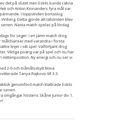
 blev det på slutet men Eskils kunde räkna
vlek och Anton Kinnanders fyra mål var
pännande. I toppstriden bortaslog
inberg. Detta gjorde att tätstriden blev
i serien. Nästa match spelas på lördag
dags för seger. I en jämn match drog
par målchanser med varandra i första
tre linjer i sitt spel. Välförtjänt drog
ter. Viktiga poäng var på spel och nu har
 en mittenposition. Ny energi och nu ser vi
s med 2-0 och tvåmålsskytt Nova
itterade Tanya Rajkovic till 3-3.
 taktisk genomförd match klättrade Eskils
ar serien.
yra omgångar höstens Skåne Junior div 1.
r!