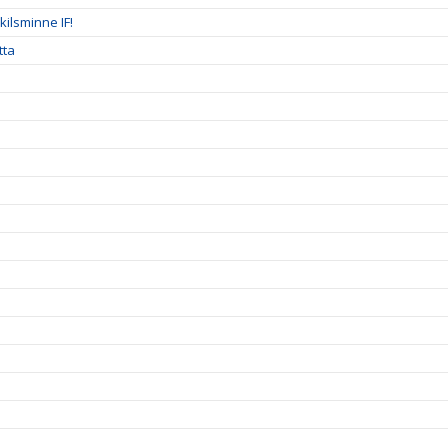
ilsminne IF!
tta