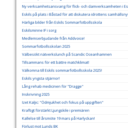
Ny verksamhetsansvarig för flick- och damverksamheten i Esk
Eskils på plats i Båstad för att diskutera idrottens samhällsny
Härliga bilder från Eskils Sommarfotbollsskola
Eskilsminne IF i sorg
Medlemserbjudande från Addvoice!
Sommarfotbollsskolan 2025
Välbesökt nätverkslunch på Scandic Oceanhamnen
Tillsammans för ett bättre matchklimat!
Välkomna till Eskils sommarfotbollsskola 2025!
Eskils yngsta stjärnor!
Lång rehab medicinen för "Dragge"
Inskrivning 2025
Izet Kaljic: "Ödmjukhet och fokus på uppgiften"
Kraftigt förstärkt Ljungskile i premiären
Kallelse till årsmöte 19 mars på Harlyckan!
Förlust mot Lunds BK