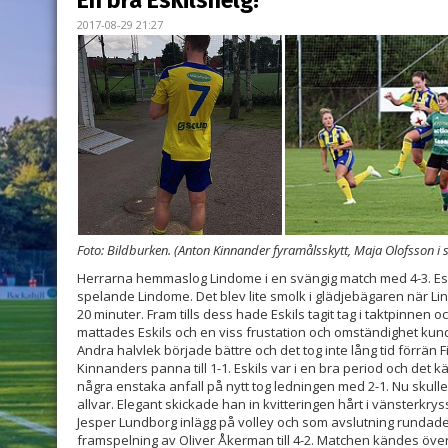
En bra Eskilshelg!
2017-08-29 21:27
Foto: Bildburken. (Anton Kinnander fyramålsskytt, Maja Olofsson i s
Herrarna hemmaslog Lindome i en svängig match med 4-3. Esk
spelande Lindome. Det blev lite smolk i glädjebägaren när Li
20 minuter. Fram tills dess hade Eskils tagit tag i taktpinnen
mattades Eskils och en viss frustation och omständighet kun
Andra halvlek började bättre och det tog inte lång tid förrän F
Kinnanders panna till 1-1. Eskils var i en bra period och det
några enstaka anfall på nytt tog ledningen med 2-1. Nu skull
allvar. Elegant skickade han in kvitteringen hårt i vänsterkry
Jesper Lundborg inlägg på volley och som avslutning rundad
framspelning av Oliver Åkerman till 4-2. Matchen kändes öv