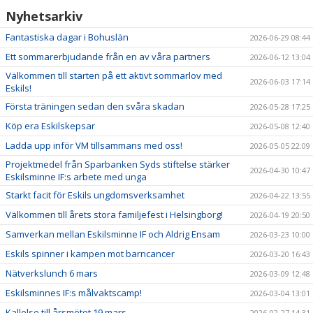
Nyhetsarkiv
Fantastiska dagar i Bohuslän
2026-06-29 08:44
Ett sommarerbjudande från en av våra partners
2026-06-12 13:04
Välkommen till starten på ett aktivt sommarlov med
2026-06-03 17:14
Eskils!
Första träningen sedan den svåra skadan
2026-05-28 17:25
Köp era Eskilskepsar
2026-05-08 12:40
Ladda upp inför VM tillsammans med oss!
2026-05-05 22:09
Projektmedel från Sparbanken Syds stiftelse stärker
2026-04-30 10:47
Eskilsminne IF:s arbete med unga
Starkt facit för Eskils ungdomsverksamhet
2026-04-22 13:55
Välkommen till årets stora familjefest i Helsingborg!
2026-04-19 20:50
Samverkan mellan Eskilsminne IF och Aldrig Ensam
2026-03-23 10:00
Eskils spinner i kampen mot barncancer
2026-03-20 16:43
Nätverkslunch 6 mars
2026-03-09 12:48
Eskilsminnes IF:s målvaktscamp!
2026-03-04 13:01
Kallelse till årsmötet 19 mars
2026-02-27 14:31