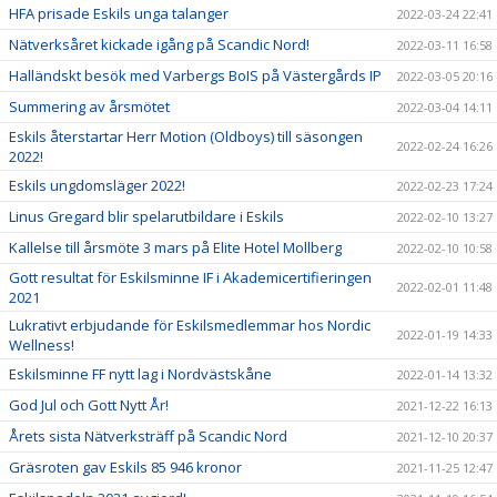
HFA prisade Eskils unga talanger
2022-03-24 22:41
Nätverksåret kickade igång på Scandic Nord!
2022-03-11 16:58
Halländskt besök med Varbergs BoIS på Västergårds IP
2022-03-05 20:16
Summering av årsmötet
2022-03-04 14:11
Eskils återstartar Herr Motion (Oldboys) till säsongen
2022-02-24 16:26
2022!
Eskils ungdomsläger 2022!
2022-02-23 17:24
Linus Gregard blir spelarutbildare i Eskils
2022-02-10 13:27
Kallelse till årsmöte 3 mars på Elite Hotel Mollberg
2022-02-10 10:58
Gott resultat för Eskilsminne IF i Akademicertifieringen
2022-02-01 11:48
2021
Lukrativt erbjudande för Eskilsmedlemmar hos Nordic
2022-01-19 14:33
Wellness!
Eskilsminne FF nytt lag i Nordvästskåne
2022-01-14 13:32
God Jul och Gott Nytt År!
2021-12-22 16:13
Årets sista Nätverksträff på Scandic Nord
2021-12-10 20:37
Gräsroten gav Eskils 85 946 kronor
2021-11-25 12:47