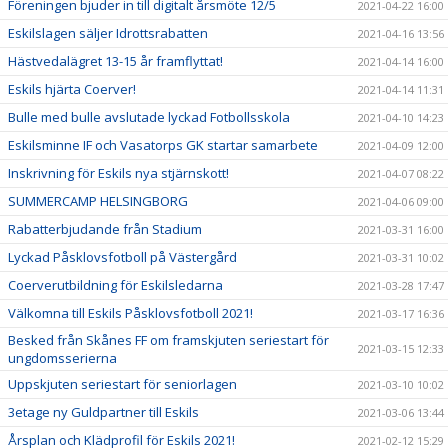
Föreningen bjuder in till digitalt årsmöte 12/5
2021-04-22 16:00
Eskilslagen säljer Idrottsrabatten
2021-04-16 13:56
Hästvedalägret 13-15 år framflyttat!
2021-04-14 16:00
Eskils hjärta Coerver!
2021-04-14 11:31
Bulle med bulle avslutade lyckad Fotbollsskola
2021-04-10 14:23
Eskilsminne IF och Vasatorps GK startar samarbete
2021-04-09 12:00
Inskrivning för Eskils nya stjärnskott!
2021-04-07 08:22
SUMMERCAMP HELSINGBORG
2021-04-06 09:00
Rabatterbjudande från Stadium
2021-03-31 16:00
Lyckad Påsklovsfotboll på Västergård
2021-03-31 10:02
Coerverutbildning för Eskilsledarna
2021-03-28 17:47
Välkomna till Eskils Påsklovsfotboll 2021!
2021-03-17 16:36
Besked från Skånes FF om framskjuten seriestart för
2021-03-15 12:33
ungdomsserierna
Uppskjuten seriestart för seniorlagen
2021-03-10 10:02
3etage ny Guldpartner till Eskils
2021-03-06 13:44
Årsplan och Klädprofil för Eskils 2021!
2021-02-12 15:29