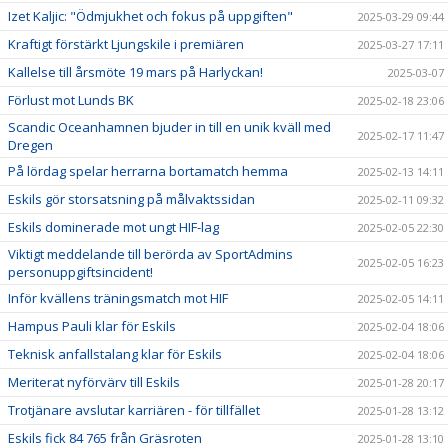
Izet Kaljic: "Ödmjukhet och fokus på uppgiften"
2025-03-29 09:44
Kraftigt förstärkt Ljungskile i premiären
2025-03-27 17:11
Kallelse till årsmöte 19 mars på Harlyckan!
2025-03-07
Förlust mot Lunds BK
2025-02-18 23:06
Scandic Oceanhamnen bjuder in till en unik kväll med
2025-02-17 11:47
Dregen
På lördag spelar herrarna bortamatch hemma
2025-02-13 14:11
Eskils gör storsatsning på målvaktssidan
2025-02-11 09:32
Eskils dominerade mot ungt HIF-lag
2025-02-05 22:30
Viktigt meddelande till berörda av SportAdmins
2025-02-05 16:23
personuppgiftsincident!
Inför kvällens träningsmatch mot HIF
2025-02-05 14:11
Hampus Pauli klar för Eskils
2025-02-04 18:06
Teknisk anfallstalang klar för Eskils
2025-02-04 18:06
Meriterat nyförvärv till Eskils
2025-01-28 20:17
Trotjänare avslutar karriären - för tillfället
2025-01-28 13:12
Eskils fick 84 765 från Gräsroten
2025-01-28 13:10