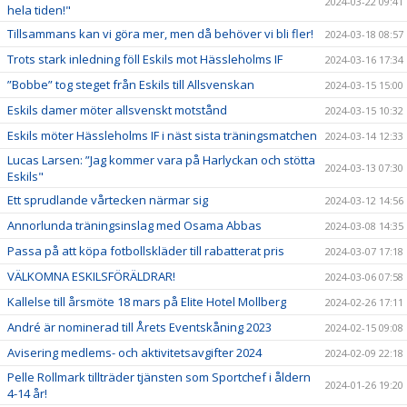
2024-03-22 09:41
hela tiden!"
Tillsammans kan vi göra mer, men då behöver vi bli fler!
2024-03-18 08:57
Trots stark inledning föll Eskils mot Hässleholms IF
2024-03-16 17:34
”Bobbe” tog steget från Eskils till Allsvenskan
2024-03-15 15:00
Eskils damer möter allsvenskt motstånd
2024-03-15 10:32
Eskils möter Hässleholms IF i näst sista träningsmatchen
2024-03-14 12:33
Lucas Larsen: ”Jag kommer vara på Harlyckan och stötta
2024-03-13 07:30
Eskils"
Ett sprudlande vårtecken närmar sig
2024-03-12 14:56
Annorlunda träningsinslag med Osama Abbas
2024-03-08 14:35
Passa på att köpa fotbollskläder till rabatterat pris
2024-03-07 17:18
VÄLKOMNA ESKILSFÖRÄLDRAR!
2024-03-06 07:58
Kallelse till årsmöte 18 mars på Elite Hotel Mollberg
2024-02-26 17:11
André är nominerad till Årets Eventskåning 2023
2024-02-15 09:08
Avisering medlems- och aktivitetsavgifter 2024
2024-02-09 22:18
Pelle Rollmark tillträder tjänsten som Sportchef i åldern
2024-01-26 19:20
4-14 år!