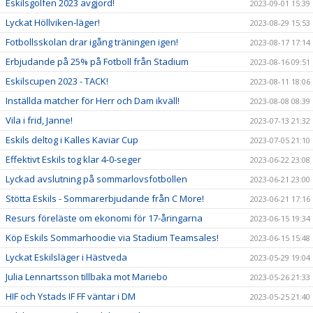
Eskilsgolfen 2023 avgjord!
2023-09-01 15:39
Lyckat Höllviken-läger!
2023-08-29 15:53
Fotbollsskolan drar igång träningen igen!
2023-08-17 17:14
Erbjudande på 25% på Fotboll från Stadium
2023-08-16 09:51
Eskilscupen 2023 - TACK!
2023-08-11 18:06
Inställda matcher för Herr och Dam ikväll!
2023-08-08 08:39
Vila i frid, Janne!
2023-07-13 21:32
Eskils deltog i Kalles Kaviar Cup
2023-07-05 21:10
Effektivt Eskils tog klar 4-0-seger
2023-06-22 23:08
Lyckad avslutning på sommarlovsfotbollen
2023-06-21 23:00
Stötta Eskils - Sommarerbjudande från C More!
2023-06-21 17:16
Resurs föreläste om ekonomi för 17-åringarna
2023-06-15 19:34
Köp Eskils Sommarhoodie via Stadium Teamsales!
2023-06-15 15:48
Lyckat Eskilsläger i Hästveda
2023-05-29 19:04
Julia Lennartsson tillbaka mot Mariebo
2023-05-26 21:33
HIF och Ystads IF FF väntar i DM
2023-05-25 21:40