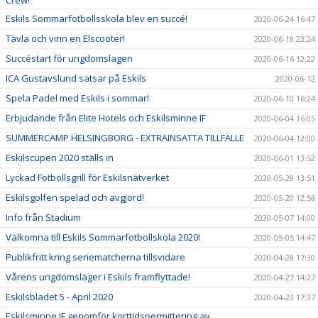
Crew!
Eskils Sommarfotbollsskola blev en succé!
2020-06-24 16:47
Tävla och vinn en Elscooter!
2020-06-18 23:24
Succéstart för ungdomslagen
2020-06-16 12:22
ICA Gustavslund satsar på Eskils
2020-06-12
Spela Padel med Eskils i sommar!
2020-06-10 16:24
Erbjudande från Elite Hotels och Eskilsminne IF
2020-06-04 16:05
SUMMERCAMP HELSINGBORG - EXTRAINSATTA TILLFÄLLE
2020-06-04 12:00
Eskilscupen 2020 ställs in
2020-06-01 13:52
Lyckad Fotbollsgrill för Eskilsnätverket
2020-05-29 13:51
Eskilsgolfen spelad och avgjord!
2020-05-20 12:56
Info från Stadium
2020-05-07 14:00
Välkomna till Eskils Sommarfotbollskola 2020!
2020-05-05 14:47
Publikfritt kring seriematcherna tillsvidare
2020-04-28 17:30
Vårens ungdomsläger i Eskils framflyttade!
2020-04-27 14:27
Eskilsbladet 5 - April 2020
2020-04-23 17:37
Eskilsminne IF genomför korttidspermittering av