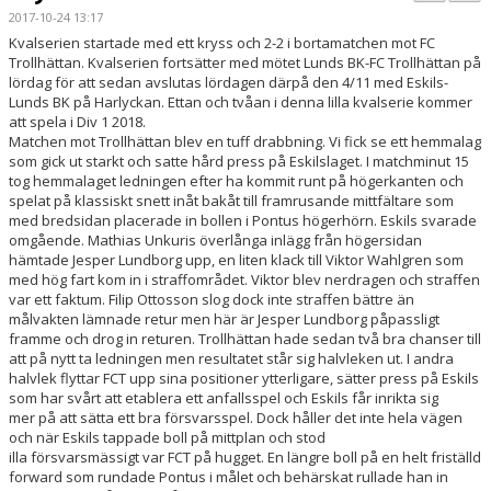
PARTNERS
2017-10-24 13:17
Kvalserien startade med ett kryss och 2-2 i bortamatchen mot FC
Trollhättan. Kvalserien fortsätter med mötet Lunds BK-FC Trollhättan på
KALENDER
lördag för att sedan avslutas lördagen därpå den 4/11 med Eskils-
Lunds BK på Harlyckan. Ettan och tvåan i denna lilla kvalserie kommer
LOKALBOKNING
att spela i Div 1 2018.
Matchen mot Trollhättan blev en tuff drabbning. Vi fick se ett hemmalag
som gick ut starkt och satte hård press på Eskilslaget. I matchminut 15
DOKUMENT/FILER
tog hemmalaget ledningen efter ha kommit runt på högerkanten och
spelat på klassiskt snett inåt bakåt till framrusande mittfältare som
MEDLEMSKAP
med bredsidan placerade in bollen i Pontus högerhörn. Eskils svarade
omgående. Mathias Unkuris överlånga inlägg från högersidan
ESKILS LOVFOTBOLL
hämtade Jesper Lundborg upp, en liten klack till Viktor Wahlgren som
med hög fart kom in i straffområdet. Viktor blev nerdragen och straffen
var ett faktum. Filip Ottosson slog dock inte straffen bättre än
BILJETTER
målvakten lämnade retur men här är Jesper Lundborg påpassligt
framme och drog in returen. Trollhättan hade sedan två bra chanser till
MEDLEMSFÖRMÅNER
att på nytt ta ledningen men resultatet står sig halvleken ut. I andra
halvlek flyttar FCT upp sina positioner ytterligare, sätter press på Eskils
som har svårt att etablera ett anfallsspel och Eskils får inrikta sig
mer på att sätta ett bra försvarsspel. Dock håller det inte hela vägen
och när Eskils tappade boll på mittplan och stod
illa försvarsmässigt var FCT på hugget. En längre boll på en helt friställd
forward som rundade Pontus i målet och behärskat rullade han in