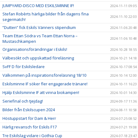
JUMPYARD-DISCO MED ESKILSMINNE IF!
2024-11-11 09:05
Stefan Robèrts härliga bilder från dagens fina
2024-11-10 22:03
segermatch!
”Dutten” fick Eskils Vänners stipendium
2024-11-06 20:48
Team Ettan Södra vs Team Ettan Norra –
2024-11-06 10:48
Mustaschkampen
Organisationsförändringar i Eskils!
2024-10-28 18:55
Välbesökt och uppskattad föreläsning
2024-10-21 14:18
SvFF D för Eskilsledare
2024-10-17 08:54
Välkommen på inspirationsföreläsning 18/10
2024-10-14 12:00
Eskilsminne IF söker fler engagerade tränare!
2024-10-11 16:23
Hjälp Eskilsminne IF att vinna biokampen!
2024-10-01 14:30
Seriefinal och tjejdag!
2024-09-17 11:36
Bilder från Eskilscupen 2024
2024-08-11 10:58
Höstuppstart för Dam & Herr
2024-07-25 08:52
Härlig revansch för Eskils F17
2024-07-21 19:08
Tre Eskilslag vidare i Gothia Cup
2024-07-18 23:47