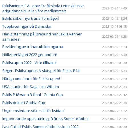
Eskilsminne IF & Lantz Trafikskola i ett exklusivt
2022-10-24 14:40
erbjudande till alla våra medlemmar!
Eskils söker nya tränarförmågor!
2022-10-12 15:24
Topplaceringar på Damsidan
2022-10-11 08:48
Härlig stämning på Öresund när Eskils vänner
2022-09-29 16:28
samlades!
Revidering av tränarutbildningarna
2022-08-30 13:54
Höllvikenlägret 2022 genomfört!
2022-08-29 15:40
Eskilscupen 2022 - Vi är tillbaka!
2022-08-12 09:30
Seger i Eskilscupens A-slutspel för Eskils P14!
2022-08-09 16:33
Härlig come back för Eskilscupen!
2022-08-09 12:20
USA-studier för Saga och William
2022-07-28 20:33
Eskils P18 vann B-final i Gothia Cup
2022-07-23 20:12
Eskils deltar i Gothia Cup
2022-07-20 23:48
Ungdomsledare sökes till flicksidan!
2022-06-27 14:52
Imponerande uppslutning på årets Sommarfotboll
2022-06-16 21:35
Last Call till Eskils Sommarfotbollsskola 2022!
2022-06-03 07:30