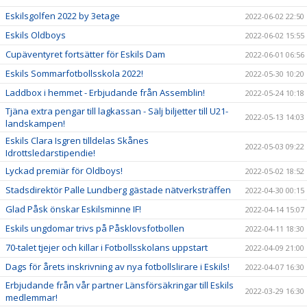
Eskilsgolfen 2022 by 3etage
2022-06-02 22:50
Eskils Oldboys
2022-06-02 15:55
Cupäventyret fortsätter för Eskils Dam
2022-06-01 06:56
Eskils Sommarfotbollsskola 2022!
2022-05-30 10:20
Laddbox i hemmet - Erbjudande från Assemblin!
2022-05-24 10:18
Tjäna extra pengar till lagkassan - Sälj biljetter till U21-
2022-05-13 14:03
landskampen!
Eskils Clara Isgren tilldelas Skånes
2022-05-03 09:22
Idrottsledarstipendie!
Lyckad premiär för Oldboys!
2022-05-02 18:52
Stadsdirektör Palle Lundberg gästade nätverksträffen
2022-04-30 00:15
Glad Påsk önskar Eskilsminne IF!
2022-04-14 15:07
Eskils ungdomar trivs på Påsklovsfotbollen
2022-04-11 18:30
70-talet tjejer och killar i Fotbollsskolans uppstart
2022-04-09 21:00
Dags för årets inskrivning av nya fotbollslirare i Eskils!
2022-04-07 16:30
Erbjudande från vår partner Länsförsäkringar till Eskils
2022-03-29 16:30
medlemmar!