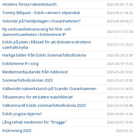
Höstens första nätverkslunch
2025-09-09 11:36
Tommy Billquist – Eskils vänners stipendiat
2025-08-21 08:32
Volontär på Familjedagen i Oceanhamnen?
2025-08-08 06:27
Ny verksamhetsansvarig för flick- och
2025-07-17 21:54
damverksamheten i Eskilsminne IF!
Eskils på plats i Båstad för att diskutera idrottens
2025-07-13 16:25
samhällsnytta
Härliga bilder från Eskils Sommarfotbollsskola
2025-06-24 20:59
Eskilsminne IF i sorg
2025-06-19 11:35
Medlemserbjudande från Addvoice!
2025-05-28 16:02
Sommarfotbollsskolan 2025
2025-05-25 10:50
Välbesökt nätverkslunch på Scandic Oceanhamnen
2025-05-16 18:05
Tillsammans för ett bättre matchklimat!
2025-05-08 22:06
Välkomna till Eskils sommarfotbollsskola 2025!
2025-05-05 09:48
Eskils yngsta stjärnor!
2025-04-09 13:54
Lång rehab medicinen för "Dragge"
2025-04-03 15:59
Inskrivning 2025
2025-03-31