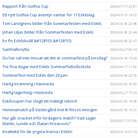
Rapport från Gothia Cup
2024-07-17 23:01
Ett nytt Gothia Cup äventyr väntar för 11 Eskilslag
2024-07-13 14:57
Tom Landgrens bilder från Sommarfesten med Eskils
2024-06-30 22:48
Johan Liljas bilder från Sommarfesten med Eskils
2024-06-30 22:44
En fin Eskilskväll &#128155;&#128153;
2024-06-30 22:37
Samhällsnytta
2024-06-27 00:14
Du har väl inte missat att det är sommarfest på torsdag?
2024-06-18 15:26
Tre fina dagar med Eskils Sommarfotbollsskola
2024-06-17 11:52
Sommarfest med Eskils den 20 juni
2024-06-09 22:19
Härlig inramning i Hästveda
2024-06-03 10:29
Härlig lägerhelg i Hästveda
2024-05-27 15:35
Eskilscupen har slagit ett mäktigt rekord
2024-05-20 14:58
Hemmamatch på Västergård mot IK Rössö imorgon
2024-05-18 15:31
Hur går snacket inför lördagens match? Vad säger
2024-05-17 07:06
Martin, Lunde och Zlatan Krizanovic?
Knattekit för de yngsta lirarna i Eskils!
2024-05-16 07:15