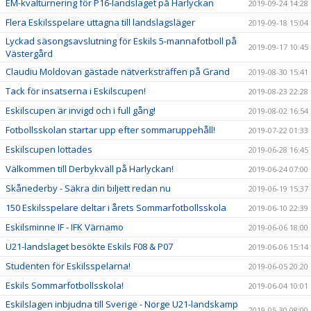
EM-kvalturnering för P16-landslaget på Harlyckan
2019-09-24 14:28
Flera Eskilsspelare uttagna till landslagsläger
2019-09-18 15:04
Lyckad säsongsavslutning för Eskils 5-mannafotboll på
2019-09-17 10:45
Västergård
Claudiu Moldovan gästade nätverksträffen på Grand
2019-08-30 15:41
Tack för insatserna i Eskilscupen!
2019-08-23 22:28
Eskilscupen är invigd och i full gång!
2019-08-02 16:54
Fotbollsskolan startar upp efter sommaruppehåll!
2019-07-22 01:33
Eskilscupen lottades
2019-06-28 16:45
Välkommen till Derbykväll på Harlyckan!
2019-06-24 07:00
Skånederby - Säkra din biljett redan nu
2019-06-19 15:37
150 Eskilsspelare deltar i årets Sommarfotbollsskola
2019-06-10 22:39
Eskilsminne IF - IFK Värnamo
2019-06-06 18:00
U21-landslaget besökte Eskils F08 & P07
2019-06-06 15:14
Studenten för Eskilsspelarna!
2019-06-05 20:20
Eskils Sommarfotbollsskola!
2019-06-04 10:01
Eskilslagen inbjudna till Sverige - Norge U21-landskamp
2019-05-30 08:00