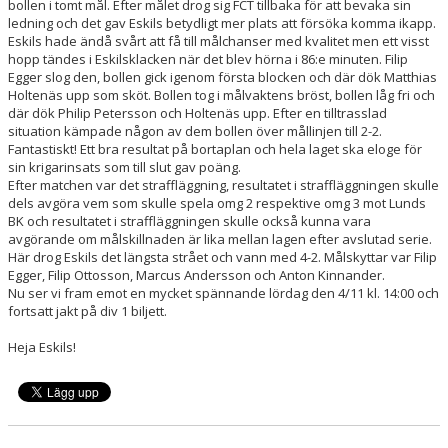
bollen i tomt mål. Efter målet drog sig FCT tillbaka för att bevaka sin
ledning och det gav Eskils betydligt mer plats att försöka komma ikapp.
Eskils hade ändå svårt att få till målchanser med kvalitet men ett visst
hopp tändes i Eskilsklacken när det blev hörna i 86:e minuten. Filip
Egger slog den, bollen gick igenom första blocken och där dök Matthias
Holtenäs upp som sköt. Bollen tog i målvaktens bröst, bollen låg fri och
där dök Philip Petersson och Holtenäs upp. Efter en tilltrasslad
situation kämpade någon av dem bollen över mållinjen till 2-2.
Fantastiskt! Ett bra resultat på bortaplan och hela laget ska eloge för
sin krigarinsats som till slut gav poäng.
Efter matchen var det straffläggning, resultatet i straffläggningen skulle
dels avgöra vem som skulle spela omg 2 respektive omg 3 mot Lunds
BK och resultatet i straffläggningen skulle också kunna vara
avgörande om målskillnaden är lika mellan lagen efter avslutad serie.
Här drog Eskils det längsta strået och vann med 4-2. Målskyttar var Filip
Egger, Filip Ottosson, Marcus Andersson och Anton Kinnander.
Nu ser vi fram emot en mycket spännande lördag den 4/11 kl. 14:00 och
fortsatt jakt på div 1 biljett.
Heja Eskils!