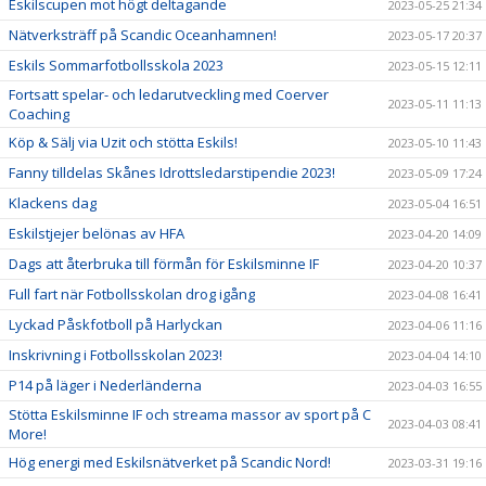
Eskilscupen mot högt deltagande
2023-05-25 21:34
Nätverksträff på Scandic Oceanhamnen!
2023-05-17 20:37
Eskils Sommarfotbollsskola 2023
2023-05-15 12:11
Fortsatt spelar- och ledarutveckling med Coerver
2023-05-11 11:13
Coaching
Köp & Sälj via Uzit och stötta Eskils!
2023-05-10 11:43
Fanny tilldelas Skånes Idrottsledarstipendie 2023!
2023-05-09 17:24
Klackens dag
2023-05-04 16:51
Eskilstjejer belönas av HFA
2023-04-20 14:09
Dags att återbruka till förmån för Eskilsminne IF
2023-04-20 10:37
Full fart när Fotbollsskolan drog igång
2023-04-08 16:41
Lyckad Påskfotboll på Harlyckan
2023-04-06 11:16
Inskrivning i Fotbollsskolan 2023!
2023-04-04 14:10
P14 på läger i Nederländerna
2023-04-03 16:55
Stötta Eskilsminne IF och streama massor av sport på C
2023-04-03 08:41
More!
Hög energi med Eskilsnätverket på Scandic Nord!
2023-03-31 19:16