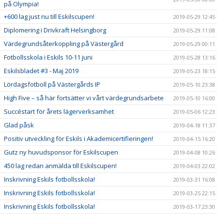
på Olympia!
+600 lag just nu till Eskilscupen!
2019-05-29 12:45
Diplomering i Drivkraft Helsingborg
2019-05-29 11:08
Värdegrundsåterkoppling på Västergård
2019-05-29 00:11
Fotbollsskola i Eskils 10-11 juni
2019-05-28 13:16
Eskilsbladet #3 - Maj 2019
2019-05-23 18:15
Lördagsfotboll på Västergårds IP
2019-05-10 23:38
High Five – så här fortsätter vi vårt värdegrundsarbete
2019-05-10 16:00
Succéstart för årets lägerverksamhet
2019-05-06 12:23
Glad påsk
2019-04-18 11:37
Positiv utveckling för Eskils i Akademicertifieringen!
2019-04-15 16:20
Gutz ny huvudsponsor för Eskilscupen
2019-04-08 10:26
450 lag redan anmälda till Eskilscupen!
2019-04-03 22:02
Inskrivning Eskils fotbollsskola!
2019-03-31 16:08
Inskrivning Eskils fotbollsskola!
2019-03-25 22:15
Inskrivning Eskils fotbollsskola!
2019-03-17 23:30