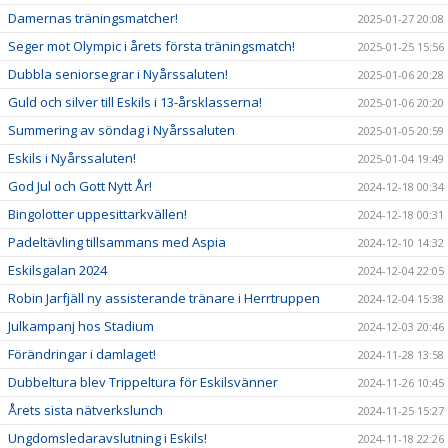
Damernas träningsmatcher!
2025-01-27 20:08
Seger mot Olympic i årets första träningsmatch!
2025-01-25 15:56
Dubbla seniorsegrar i Nyårssaluten!
2025-01-06 20:28
Guld och silver till Eskils i 13-årsklasserna!
2025-01-06 20:20
Summering av söndag i Nyårssaluten
2025-01-05 20:59
Eskils i Nyårssaluten!
2025-01-04 19:49
God Jul och Gott Nytt År!
2024-12-18 00:34
Bingolotter uppesittarkvällen!
2024-12-18 00:31
Padeltävling tillsammans med Aspia
2024-12-10 14:32
Eskilsgalan 2024
2024-12-04 22:05
Robin Jarfjäll ny assisterande tränare i Herrtruppen
2024-12-04 15:38
Julkampanj hos Stadium
2024-12-03 20:46
Förändringar i damlaget!
2024-11-28 13:58
Dubbeltura blev Trippeltura för Eskilsvänner
2024-11-26 10:45
Årets sista nätverkslunch
2024-11-25 15:27
Ungdomsledaravslutning i Eskils!
2024-11-18 22:26