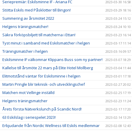
Seriepremiär: Eskilsminne IF - Ariana FC
2023-03-30 16:58
Stötta Eskils med Påsklotter till Bingon!
2023-03-29 18:16
Summering av årsmötet 2022
2023-03-24 15:12
Helgens träningsmatcher!
2023-03-24 10:10
Säkra förköpsbiljett till matcherna i Ettan!
2023-03-23 16:14
Tyst minut i samband med Eskilsmatcher i helgen
2023-03-17 11:14
Träningsmatcher i helgen
2023-03-16 09:57
Eskilsminne IF välkomnar Klippans Buss som ny partner!
2023-03-07 18:29
Kallelse till årsmöte 22 mars på Elite Hotel Mollberg
2023-03-04 11:44
Elitmotstånd väntar för Eskilsminne i helgen
2023-03-01 17:18
Martin Pringle blir teknisk- och utvecklingschef
2023-02-27 20:02
Matchen mot Vellinge inställd
2023-02-25 17:19
Helgens träningsmatcher
2023-02-23 11:24
Årets första Nätverkslunch på Scandic Nord!
2023-02-17 17:20
63 Eskilslag i seriespelet 2023!
2023-02-14 13:29
Erbjudande från Nordic Wellness till Eskils medlemmar
2023-02-08 12:43