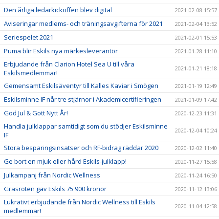
Den årliga ledarkickoffen blev digital
2021-02-08 15:57
Aviseringar medlems- och träningsavgifterna för 2021
2021-02-04 13:52
Seriespelet 2021
2021-02-01 15:53
Puma blir Eskils nya märkesleverantör
2021-01-28 11:10
Erbjudande från Clarion Hotel Sea U till våra
2021-01-21 18:18
Eskilsmedlemmar!
Gemensamt Eskilsäventyr till Kalles Kaviar i Smögen
2021-01-19 12:49
Eskilsminne IF når tre stjärnor i Akademicertifieringen
2021-01-09 17:42
God Jul & Gott Nytt År!
2020-12-23 11:31
Handla julklappar samtidigt som du stödjer Eskilsminne
2020-12-04 10:24
IF
Stora besparingsinsatser och RF-bidrag räddar 2020
2020-12-02 11:40
Ge bort en mjuk eller hård Eskils-julklapp!
2020-11-27 15:58
Julkampanj från Nordic Wellness
2020-11-24 16:50
Gräsroten gav Eskils 75 900 kronor
2020-11-12 13:06
Lukrativt erbjudande från Nordic Wellness till Eskils
2020-11-04 12:58
medlemmar!