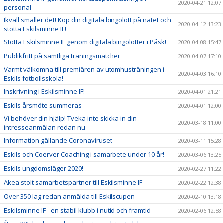
2020-04-21 12:07
personal
Ikväll smäller det! Köp din digitala bingolott på nätet och
2020-04-12 13:23
stötta Eskilsminne IF!
Stötta Eskilsminne IF genom digitala bingolotter i Påsk!
2020-04-08 15:47
Publikfritt på samtliga träningsmatcher
2020-04-07 17:10
Varmt välkomna till premiären av utomhusträningen i
2020-04-03 16:10
Eskils fotbollsskola!
Inskrivning i Eskilsminne IF!
2020-04-01 21:21
Eskils årsmöte summeras
2020-04-01 12:00
Vi behöver din hjälp! Tveka inte skicka in din
2020-03-18 11:00
intresseanmälan redan nu
Information gällande Coronaviruset
2020-03-11 15:28
Eskils och Coerver Coaching i samarbete under 10 år!
2020-03-06 13:25
Eskils ungdomsläger 2020!
2020-02-27 11:22
Akea stolt samarbetspartner till Eskilsminne IF
2020-02-22 12:38
Över 350 lag redan anmälda till Eskilscupen
2020-02-10 13:18
Eskilsminne IF - en stabil klubb i nutid och framtid
2020-02-06 12:58