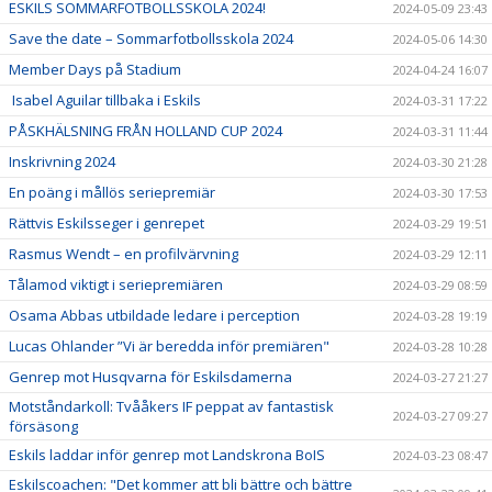
ESKILS SOMMARFOTBOLLSSKOLA 2024!
2024-05-09 23:43
Save the date – Sommarfotbollsskola 2024
2024-05-06 14:30
Member Days på Stadium
2024-04-24 16:07
Isabel Aguilar tillbaka i Eskils
2024-03-31 17:22
PÅSKHÄLSNING FRÅN HOLLAND CUP 2024
2024-03-31 11:44
Inskrivning 2024
2024-03-30 21:28
En poäng i mållös seriepremiär
2024-03-30 17:53
Rättvis Eskilsseger i genrepet
2024-03-29 19:51
Rasmus Wendt – en profilvärvning
2024-03-29 12:11
Tålamod viktigt i seriepremiären
2024-03-29 08:59
Osama Abbas utbildade ledare i perception
2024-03-28 19:19
Lucas Ohlander ”Vi är beredda inför premiären"
2024-03-28 10:28
Genrep mot Husqvarna för Eskilsdamerna
2024-03-27 21:27
Motståndarkoll: Tvååkers IF peppat av fantastisk
2024-03-27 09:27
försäsong
Eskils laddar inför genrep mot Landskrona BoIS
2024-03-23 08:47
Eskilscoachen: "Det kommer att bli bättre och bättre