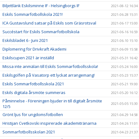
Biljettlänk Eskilsminne IF - Helsingborgs IF
2021-08-12 16:34
Eskils Sommarfotbollskola 2021!
2021-06-28 15:31
ICA Gustavslund satsar på Eskils som Gräsrotsval
2021-06-17 15:00
Succéstart för Eskils Sommarfotbollskola
2021-06-16 16:59
Eskilsbladet 6 - Juni 2021
2021-06-10 15:10
Diplomering för Drivkraft Akademi
2021-06-09 15:58
Eskilscupen 2021 är inställd
2021-05-31 16:42
Missa inte anmälan till Eskils Sommarfotbollsskola!
2021-05-24 16:00
Eskilsgolfen på Vasatorp ett lyckat arrangemang!
2021-05-23 15:37
Eskils Sommarfotbollsskola 2021
2021-05-21 19:00
Eskils digitala årsmöte summeras
2021-05-20 16:12
Påminnelse - Föreningen bjuder in till digitalt årsmöte
2021-05-05 15:30
12/5
Grönt ljus för ungdomsfotbollen
2021-04-29 14:58
Hristijan Cvetkovski inspirerade akademitränarna
2021-04-26 11:01
Sommarfotbollsskolan 2021
2021-04-23 21:37