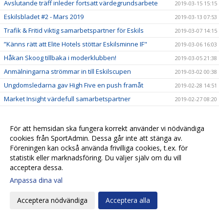
Avslutande träff inleder fortsatt värdegrundsarbete
2019-03-15 15:15
Eskilsbladet #2 - Mars 2019
2019-03-13 07:53
Trafik & Fritid viktig samarbetspartner för Eskils
2019-03-07 14:15
”Känns rätt att Elite Hotels stöttar Eskilsminne IF"
2019-03-06 16:03
Håkan Skoog tillbaka i moderklubben!
2019-03-05 21:38
Anmälningarna strömmar in till Eskilscupen
2019-03-02 00:38
Ungdomsledarna gav High Five en push framåt
2019-02-28 14:51
Market Insight värdefull samarbetspartner
2019-02-27 08:20
Kansliet stängt tisdag 26/2
2019-02-26 08:27
Biljetter till Svenska Cupen!
2019-02-22 21:00
För att hemsidan ska fungera korrekt använder vi nödvändiga
cookies från SportAdmin. Dessa går inte att stänga av.
En ny styrelseledamot när Eskils höll årsmöte
2019-02-22 09:05
Föreningen kan också använda frivilliga cookies, t.ex. för
Kallelse till årsmöte 21/2 på Elite Hotel Mollberg
2019-02-13 17:01
statistik eller marknadsföring. Du väljer själv om du vill
Tisdag 12/2 är kansliet stängt!
acceptera dessa.
2019-02-11 16:15
Anpassa dina val
Spelarträffar inom High Five ger en gemensam syn från
2019-02-08 09:21
liten till stor
Acceptera nödvändiga
Acceptera alla
Biljetter till Svenska Cupen
2019-02-07 10:00
Valberedningens förslag
2019-02-01 15:35