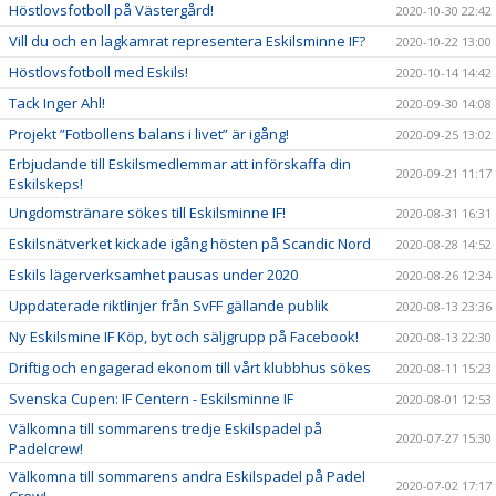
Höstlovsfotboll på Västergård!
2020-10-30 22:42
Vill du och en lagkamrat representera Eskilsminne IF?
2020-10-22 13:00
Höstlovsfotboll med Eskils!
2020-10-14 14:42
Tack Inger Ahl!
2020-09-30 14:08
Projekt ”Fotbollens balans i livet” är igång!
2020-09-25 13:02
Erbjudande till Eskilsmedlemmar att införskaffa din
2020-09-21 11:17
Eskilskeps!
Ungdomstränare sökes till Eskilsminne IF!
2020-08-31 16:31
Eskilsnätverket kickade igång hösten på Scandic Nord
2020-08-28 14:52
Eskils lägerverksamhet pausas under 2020
2020-08-26 12:34
Uppdaterade riktlinjer från SvFF gällande publik
2020-08-13 23:36
Ny Eskilsmine IF Köp, byt och säljgrupp på Facebook!
2020-08-13 22:30
Driftig och engagerad ekonom till vårt klubbhus sökes
2020-08-11 15:23
Svenska Cupen: IF Centern - Eskilsminne IF
2020-08-01 12:53
Välkomna till sommarens tredje Eskilspadel på
2020-07-27 15:30
Padelcrew!
Välkomna till sommarens andra Eskilspadel på Padel
2020-07-02 17:17