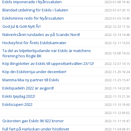
Eskils imponerade i Nyårssaluten
2023-01-08 19:42
Blandad utdelning för Eskils i Saluten
2023-01-07 20:13
Eskilsminne redo för Nyårssaluten
2023-01-05 15:40
God Jul & Gott Nytt År!
2022-12-23 11:53
Nätverksåret rundades av på Scandic Nord!
2022-12-14 16:48
Hockeyfest för Årets Eskilskamrater
2022-12-11 15:05
Ta del av biljetterbjudande när Eskils är matchens
2022-12-08 14:22
förening hos Rögle BK
Köp Bingolotter av Eskils till uppesittarkvällen 23/12!
2022-12-07 14:15
Köp din Eskilströja under december!
2022-11-29 10:24
Mamma Mia ny partner till Eskils
2022-11-25 15:47
Eskilspadeln 2022 är avgjord!
2022-11-14 22:00
Eskils tjejdag 2022!
2022-11-13 21:36
Eskilscupen 2022
2022-11-13 19:00
2022-11-12 09:02
Gräsroten gav Eskils 96 922 kronor
2022-11-11 19:47
Full fart på Harlyckan under höstlovet
2022-11-04 08:41