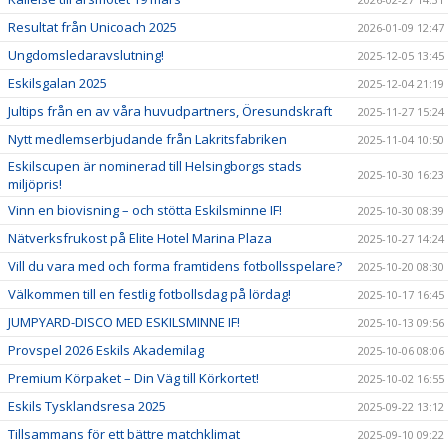
Resultat från Unicoach 2025
2026-01-09 12:47
Ungdomsledaravslutning!
2025-12-05 13:45
Eskilsgalan 2025
2025-12-04 21:19
Jultips från en av våra huvudpartners, Öresundskraft
2025-11-27 15:24
Nytt medlemserbjudande från Lakritsfabriken
2025-11-04 10:50
Eskilscupen är nominerad till Helsingborgs stads
2025-10-30 16:23
miljöpris!
Vinn en biovisning – och stötta Eskilsminne IF!
2025-10-30 08:39
Nätverksfrukost på Elite Hotel Marina Plaza
2025-10-27 14:24
Vill du vara med och forma framtidens fotbollsspelare?
2025-10-20 08:30
Välkommen till en festlig fotbollsdag på lördag!
2025-10-17 16:45
JUMPYARD-DISCO MED ESKILSMINNE IF!
2025-10-13 09:56
Provspel 2026 Eskils Akademilag
2025-10-06 08:06
Premium Körpaket – Din Väg till Körkortet!
2025-10-02 16:55
Eskils Tysklandsresa 2025
2025-09-22 13:12
Tillsammans för ett bättre matchklimat
2025-09-10 09:22