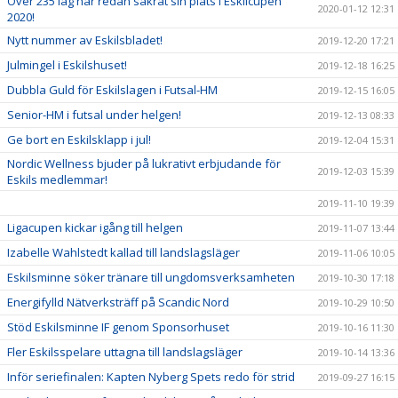
Över 235 lag har redan säkrat sin plats i Eskilcupen
2020-01-12 12:31
2020!
Nytt nummer av Eskilsbladet!
2019-12-20 17:21
Julmingel i Eskilshuset!
2019-12-18 16:25
Dubbla Guld för Eskilslagen i Futsal-HM
2019-12-15 16:05
Senior-HM i futsal under helgen!
2019-12-13 08:33
Ge bort en Eskilsklapp i jul!
2019-12-04 15:31
Nordic Wellness bjuder på lukrativt erbjudande för
2019-12-03 15:39
Eskils medlemmar!
2019-11-10 19:39
Ligacupen kickar igång till helgen
2019-11-07 13:44
Izabelle Wahlstedt kallad till landslagsläger
2019-11-06 10:05
Eskilsminne söker tränare till ungdomsverksamheten
2019-10-30 17:18
Energifylld Nätverksträff på Scandic Nord
2019-10-29 10:50
Stöd Eskilsminne IF genom Sponsorhuset
2019-10-16 11:30
Fler Eskilsspelare uttagna till landslagsläger
2019-10-14 13:36
Inför seriefinalen: Kapten Nyberg Spets redo för strid
2019-09-27 16:15