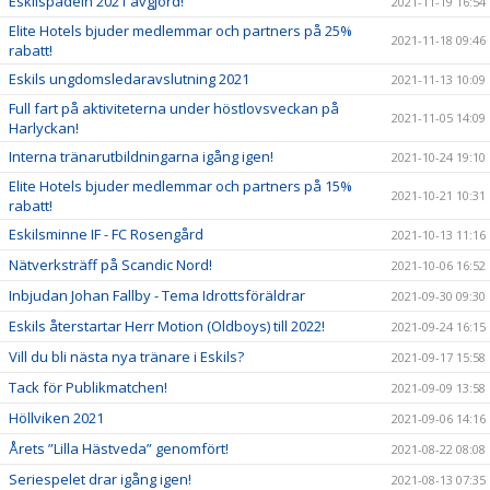
Eskilspadeln 2021 avgjord!
2021-11-19 16:54
Elite Hotels bjuder medlemmar och partners på 25%
2021-11-18 09:46
rabatt!
Eskils ungdomsledaravslutning 2021
2021-11-13 10:09
Full fart på aktiviteterna under höstlovsveckan på
2021-11-05 14:09
Harlyckan!
Interna tränarutbildningarna igång igen!
2021-10-24 19:10
Elite Hotels bjuder medlemmar och partners på 15%
2021-10-21 10:31
rabatt!
Eskilsminne IF - FC Rosengård
2021-10-13 11:16
Nätverksträff på Scandic Nord!
2021-10-06 16:52
Inbjudan Johan Fallby - Tema Idrottsföräldrar
2021-09-30 09:30
Eskils återstartar Herr Motion (Oldboys) till 2022!
2021-09-24 16:15
Vill du bli nästa nya tränare i Eskils?
2021-09-17 15:58
Tack för Publikmatchen!
2021-09-09 13:58
Höllviken 2021
2021-09-06 14:16
Årets ”Lilla Hästveda” genomfört!
2021-08-22 08:08
Seriespelet drar igång igen!
2021-08-13 07:35