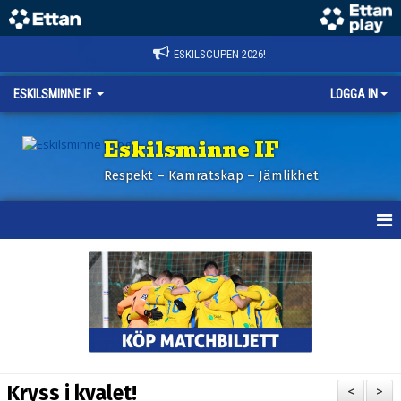
ESKILSCUPEN 2026!
ESKILSMINNE IF
LOGGA IN
Eskilsminne IF
Respekt – Kamratskap – Jämlikhet
HEM
NYHETER
BILDER ESKILSCUPEN
OM KLUBBEN
Kryss i kvalet!
<
>