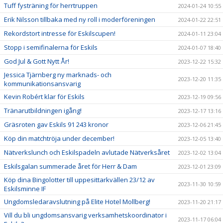
Tuff fysträning för herrtruppen
2024-01-24 10:55
Erik Nilsson tillbaka med ny roll i moderföreningen
2024-01-22 22:51
Rekordstort intresse för Eskilscupen!
2024-01-11 23:04
Stopp i semifinalerna för Eskils
2024-01-07 18:40
God Jul & Gott Nytt År!
2023-12-22 15:32
Jessica Tjärnberg ny marknads- och
2023-12-20 11:35
kommunikationsansvarig
Kevin Robért klar för Eskils
2023-12-19 09:56
Tränarutbildningen igång!
2023-12-17 13:16
Gräsroten gav Eskils 91 243 kronor
2023-12-06 21:45
Köp din matchtröja under december!
2023-12-05 13:40
Nätverkslunch och Eskilspadeln avlutade Nätverksåret
2023-12-02 13:04
Eskilsgalan summerade året för Herr & Dam
2023-12-01 23:09
Köp dina Bingolotter till uppesittarkvällen 23/12 av
2023-11-30 10:59
Eskilsminne IF
Ungdomsledaravslutning på Elite Hotel Mollberg!
2023-11-20 21:17
Vill du bli ungdomsansvarig verksamhetskoordinator i
2023-11-17 06:04