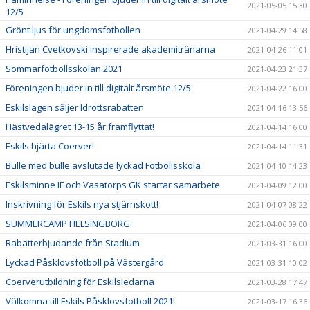
2021-05-05 15:30
12/5
Grönt ljus för ungdomsfotbollen
2021-04-29 14:58
Hristijan Cvetkovski inspirerade akademitränarna
2021-04-26 11:01
Sommarfotbollsskolan 2021
2021-04-23 21:37
Föreningen bjuder in till digitalt årsmöte 12/5
2021-04-22 16:00
Eskilslagen säljer Idrottsrabatten
2021-04-16 13:56
Hästvedalägret 13-15 år framflyttat!
2021-04-14 16:00
Eskils hjärta Coerver!
2021-04-14 11:31
Bulle med bulle avslutade lyckad Fotbollsskola
2021-04-10 14:23
Eskilsminne IF och Vasatorps GK startar samarbete
2021-04-09 12:00
Inskrivning för Eskils nya stjärnskott!
2021-04-07 08:22
SUMMERCAMP HELSINGBORG
2021-04-06 09:00
Rabatterbjudande från Stadium
2021-03-31 16:00
Lyckad Påsklovsfotboll på Västergård
2021-03-31 10:02
Coerverutbildning för Eskilsledarna
2021-03-28 17:47
Välkomna till Eskils Påsklovsfotboll 2021!
2021-03-17 16:36