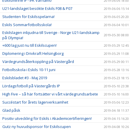
Eskilsminne IF - IFK Värnamo
2019-06-06 18:00
U21-landslaget besökte Eskils F08 & P07
2019-06-06 15:14
Studenten för Eskilsspelarna!
2019-06-05 20:20
Eskils Sommarfotbollsskola!
2019-06-04 10:01
Eskilslagen inbjudna till Sverige - Norge U21-landskamp
2019-05-30 08:00
på Olympia!
+600 lag just nu till Eskilscupen!
2019-05-29 12:45
Diplomering i Drivkraft Helsingborg
2019-05-29 11:08
Värdegrundsåterkoppling på Västergård
2019-05-29 00:11
Fotbollsskola i Eskils 10-11 juni
2019-05-28 13:16
Eskilsbladet #3 - Maj 2019
2019-05-23 18:15
Lördagsfotboll på Västergårds IP
2019-05-10 23:38
High Five – så här fortsätter vi vårt värdegrundsarbete
2019-05-10 16:00
Succéstart för årets lägerverksamhet
2019-05-06 12:23
Glad påsk
2019-04-18 11:37
Positiv utveckling för Eskils i Akademicertifieringen!
2019-04-15 16:20
Gutz ny huvudsponsor för Eskilscupen
2019-04-08 10:26