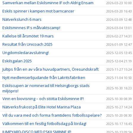
Samverkan mellan Eskilsminne IF och Aldrig Ensam
2026-03-23 10:00
Eskils spinner i kampen mot barncancer
2026-03-20 16:43
Nätverkslunch 6 mars
2026-03-09 12:48
Eskilsminnes IF:s målvaktscamp!
2026-03-04 13:01
Kallelse till årsmötet 19 mars
2026-02-27 14:31
Resultat från Unicoach 2025
2026-01-09 12:47
Ungdomsledaravslutning!
2025-12-05 13:45
Eskilsgalan 2025
2025-12-04 21:19
Jultips från en av våra huvudpartners, Öresundskraft
2025-11-27 15:24
Nytt medlemserbjudande från Lakritsfabriken
2025-11-04 10:50
Eskilscupen är nominerad till Helsingborgs stads
2025-10-30 16:23
miljöpris!
Vinn en biovisning – och stötta Eskilsminne IF!
2025-10-30 08:39
Nätverksfrukost på Elite Hotel Marina Plaza
2025-10-27 14:24
Vill du vara med och forma framtidens fotbollsspelare?
2025-10-20 08:30
Välkommen till en festlig fotbollsdag på lördag!
2025-10-17 16:45
JUMPYARD-DISCO MED ESKILSMINNE IF!
2025-10-13 09:56