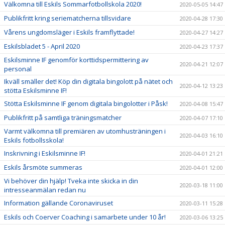
Välkomna till Eskils Sommarfotbollskola 2020!
2020-05-05 14:47
Publikfritt kring seriematcherna tillsvidare
2020-04-28 17:30
Vårens ungdomsläger i Eskils framflyttade!
2020-04-27 14:27
Eskilsbladet 5 - April 2020
2020-04-23 17:37
Eskilsminne IF genomför korttidspermittering av
2020-04-21 12:07
personal
Ikväll smäller det! Köp din digitala bingolott på nätet och
2020-04-12 13:23
stötta Eskilsminne IF!
Stötta Eskilsminne IF genom digitala bingolotter i Påsk!
2020-04-08 15:47
Publikfritt på samtliga träningsmatcher
2020-04-07 17:10
Varmt välkomna till premiären av utomhusträningen i
2020-04-03 16:10
Eskils fotbollsskola!
Inskrivning i Eskilsminne IF!
2020-04-01 21:21
Eskils årsmöte summeras
2020-04-01 12:00
Vi behöver din hjälp! Tveka inte skicka in din
2020-03-18 11:00
intresseanmälan redan nu
Information gällande Coronaviruset
2020-03-11 15:28
Eskils och Coerver Coaching i samarbete under 10 år!
2020-03-06 13:25