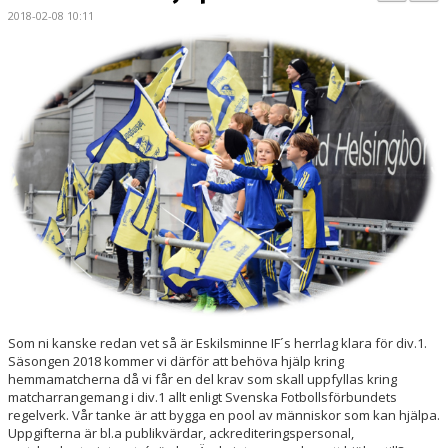
PARTNERS
2018-02-08 10:11
KALENDER
LOKALBOKNING
DOKUMENT/FILER
MEDLEMSKAP
ESKILS LOVFOTBOLL
BILJETTER
MEDLEMSFÖRMÅNER
Som ni kanske redan vet så är Eskilsminne IF´s herrlag klara för div.1.
Säsongen 2018 kommer vi därför att behöva hjälp kring
hemmamatcherna då vi får en del krav som skall uppfyllas kring
matcharrangemang i div.1 allt enligt Svenska Fotbollsförbundets
regelverk. Vår tanke är att bygga en pool av människor som kan hjälpa.
Uppgifterna är bl.a publikvärdar, ackrediteringspersonal,