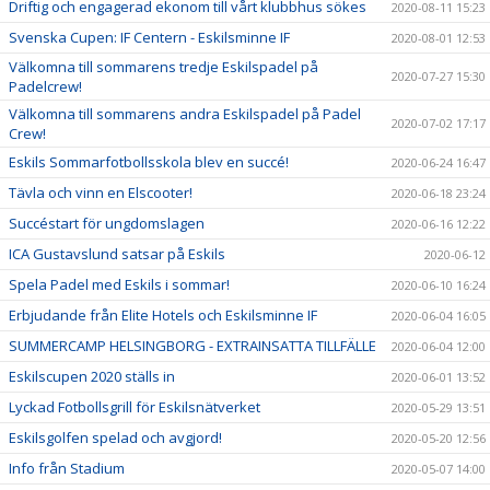
Driftig och engagerad ekonom till vårt klubbhus sökes
2020-08-11 15:23
Svenska Cupen: IF Centern - Eskilsminne IF
2020-08-01 12:53
Välkomna till sommarens tredje Eskilspadel på
2020-07-27 15:30
Padelcrew!
Välkomna till sommarens andra Eskilspadel på Padel
2020-07-02 17:17
Crew!
Eskils Sommarfotbollsskola blev en succé!
2020-06-24 16:47
Tävla och vinn en Elscooter!
2020-06-18 23:24
Succéstart för ungdomslagen
2020-06-16 12:22
ICA Gustavslund satsar på Eskils
2020-06-12
Spela Padel med Eskils i sommar!
2020-06-10 16:24
Erbjudande från Elite Hotels och Eskilsminne IF
2020-06-04 16:05
SUMMERCAMP HELSINGBORG - EXTRAINSATTA TILLFÄLLE
2020-06-04 12:00
Eskilscupen 2020 ställs in
2020-06-01 13:52
Lyckad Fotbollsgrill för Eskilsnätverket
2020-05-29 13:51
Eskilsgolfen spelad och avgjord!
2020-05-20 12:56
Info från Stadium
2020-05-07 14:00