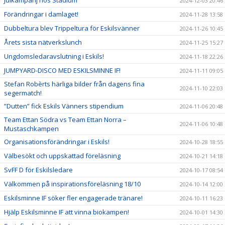
Julkampanj hos Stadium
2024-12-03 20:46
Förändringar i damlaget!
2024-11-28 13:58
Dubbeltura blev Trippeltura för Eskilsvänner
2024-11-26 10:45
Årets sista nätverkslunch
2024-11-25 15:27
Ungdomsledaravslutning i Eskils!
2024-11-18 22:26
JUMPYARD-DISCO MED ESKILSMINNE IF!
2024-11-11 09:05
Stefan Robèrts härliga bilder från dagens fina
2024-11-10 22:03
segermatch!
”Dutten” fick Eskils Vänners stipendium
2024-11-06 20:48
Team Ettan Södra vs Team Ettan Norra –
2024-11-06 10:48
Mustaschkampen
Organisationsförändringar i Eskils!
2024-10-28 18:55
Välbesökt och uppskattad föreläsning
2024-10-21 14:18
SvFF D för Eskilsledare
2024-10-17 08:54
Välkommen på inspirationsföreläsning 18/10
2024-10-14 12:00
Eskilsminne IF söker fler engagerade tränare!
2024-10-11 16:23
Hjälp Eskilsminne IF att vinna biokampen!
2024-10-01 14:30