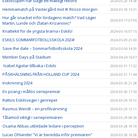
Eskilscupen har slagit ett mäktigt rekord
2024-05-20 14:58
Hemmamatch på Västergård mot IK Rössö imorgon
2024-05-18 15:31
Hur går snacket inför lördagens match? Vad säger
2024-05-17 07:06
Martin, Lunde och Zlatan Krizanovic?
Knattekit för de yngsta lirarna i Eskils!
2024-05-16 07:15
ESKILS SOMMARFOTBOLLSSKOLA 2024!
2024-05-09 23:43
Save the date – Sommarfotbollsskola 2024
2024-05-06 14:30
Member Days på Stadium
2024-04-24 16:07
Isabel Aguilar tillbaka i Eskils
2024-03-31 17:22
PÅSKHÄLSNING FRÅN HOLLAND CUP 2024
2024-03-31 11:44
Inskrivning 2024
2024-03-30 21:28
En poäng i mållös seriepremiär
2024-03-30 17:53
Rättvis Eskilsseger i genrepet
2024-03-29 19:51
Rasmus Wendt – en profilvärvning
2024-03-29 12:11
Tålamod viktigt i seriepremiären
2024-03-29 08:59
Osama Abbas utbildade ledare i perception
2024-03-28 19:19
Lucas Ohlander ”Vi är beredda inför premiären"
2024-03-28 10:28