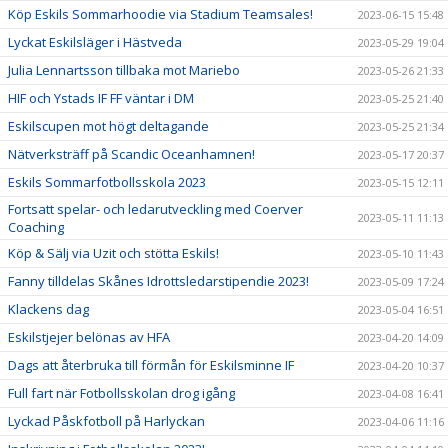
Köp Eskils Sommarhoodie via Stadium Teamsales!
2023-06-15 15:48
Lyckat Eskilsläger i Hästveda
2023-05-29 19:04
Julia Lennartsson tillbaka mot Mariebo
2023-05-26 21:33
HIF och Ystads IF FF väntar i DM
2023-05-25 21:40
Eskilscupen mot högt deltagande
2023-05-25 21:34
Nätverksträff på Scandic Oceanhamnen!
2023-05-17 20:37
Eskils Sommarfotbollsskola 2023
2023-05-15 12:11
Fortsatt spelar- och ledarutveckling med Coerver
2023-05-11 11:13
Coaching
Köp & Sälj via Uzit och stötta Eskils!
2023-05-10 11:43
Fanny tilldelas Skånes Idrottsledarstipendie 2023!
2023-05-09 17:24
Klackens dag
2023-05-04 16:51
Eskilstjejer belönas av HFA
2023-04-20 14:09
Dags att återbruka till förmån för Eskilsminne IF
2023-04-20 10:37
Full fart när Fotbollsskolan drog igång
2023-04-08 16:41
Lyckad Påskfotboll på Harlyckan
2023-04-06 11:16