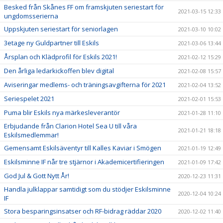
Besked från Skånes FF om framskjuten seriestart för
2021-03-15 12:33
ungdomsserierna
Uppskjuten seriestart för seniorlagen
2021-03-10 10:02
3etage ny Guldpartner till Eskils
2021-03-06 13:44
Årsplan och Klädprofil för Eskils 2021!
2021-02-12 15:29
Den årliga ledarkickoffen blev digital
2021-02-08 15:57
Aviseringar medlems- och träningsavgifterna för 2021
2021-02-04 13:52
Seriespelet 2021
2021-02-01 15:53
Puma blir Eskils nya märkesleverantör
2021-01-28 11:10
Erbjudande från Clarion Hotel Sea U till våra
2021-01-21 18:18
Eskilsmedlemmar!
Gemensamt Eskilsäventyr till Kalles Kaviar i Smögen
2021-01-19 12:49
Eskilsminne IF når tre stjärnor i Akademicertifieringen
2021-01-09 17:42
God Jul & Gott Nytt År!
2020-12-23 11:31
Handla julklappar samtidigt som du stödjer Eskilsminne
2020-12-04 10:24
IF
Stora besparingsinsatser och RF-bidrag räddar 2020
2020-12-02 11:40