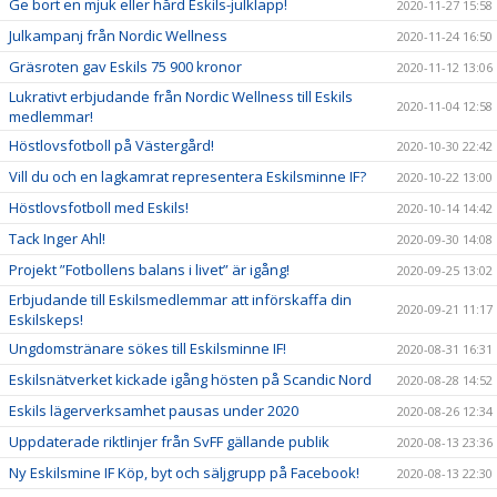
Ge bort en mjuk eller hård Eskils-julklapp!
2020-11-27 15:58
Julkampanj från Nordic Wellness
2020-11-24 16:50
Gräsroten gav Eskils 75 900 kronor
2020-11-12 13:06
Lukrativt erbjudande från Nordic Wellness till Eskils
2020-11-04 12:58
medlemmar!
Höstlovsfotboll på Västergård!
2020-10-30 22:42
Vill du och en lagkamrat representera Eskilsminne IF?
2020-10-22 13:00
Höstlovsfotboll med Eskils!
2020-10-14 14:42
Tack Inger Ahl!
2020-09-30 14:08
Projekt ”Fotbollens balans i livet” är igång!
2020-09-25 13:02
Erbjudande till Eskilsmedlemmar att införskaffa din
2020-09-21 11:17
Eskilskeps!
Ungdomstränare sökes till Eskilsminne IF!
2020-08-31 16:31
Eskilsnätverket kickade igång hösten på Scandic Nord
2020-08-28 14:52
Eskils lägerverksamhet pausas under 2020
2020-08-26 12:34
Uppdaterade riktlinjer från SvFF gällande publik
2020-08-13 23:36
Ny Eskilsmine IF Köp, byt och säljgrupp på Facebook!
2020-08-13 22:30