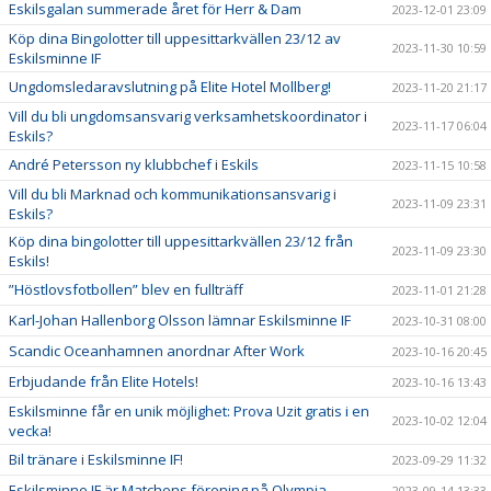
Eskilsgalan summerade året för Herr & Dam
2023-12-01 23:09
Köp dina Bingolotter till uppesittarkvällen 23/12 av
2023-11-30 10:59
Eskilsminne IF
Ungdomsledaravslutning på Elite Hotel Mollberg!
2023-11-20 21:17
Vill du bli ungdomsansvarig verksamhetskoordinator i
2023-11-17 06:04
Eskils?
André Petersson ny klubbchef i Eskils
2023-11-15 10:58
Vill du bli Marknad och kommunikationsansvarig i
2023-11-09 23:31
Eskils?
Köp dina bingolotter till uppesittarkvällen 23/12 från
2023-11-09 23:30
Eskils!
”Höstlovsfotbollen” blev en fullträff
2023-11-01 21:28
Karl-Johan Hallenborg Olsson lämnar Eskilsminne IF
2023-10-31 08:00
Scandic Oceanhamnen anordnar After Work
2023-10-16 20:45
Erbjudande från Elite Hotels!
2023-10-16 13:43
Eskilsminne får en unik möjlighet: Prova Uzit gratis i en
2023-10-02 12:04
vecka!
Bil tränare i Eskilsminne IF!
2023-09-29 11:32
Eskilsminne IF är Matchens förening på Olympia
2023-09-14 13:33