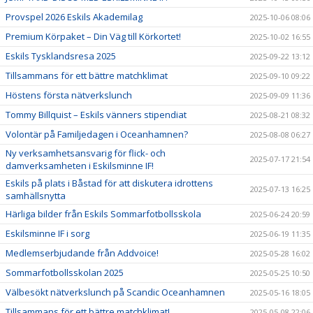
Provspel 2026 Eskils Akademilag
2025-10-06 08:06
Premium Körpaket – Din Väg till Körkortet!
2025-10-02 16:55
Eskils Tysklandsresa 2025
2025-09-22 13:12
Tillsammans för ett bättre matchklimat
2025-09-10 09:22
Höstens första nätverkslunch
2025-09-09 11:36
Tommy Billquist – Eskils vänners stipendiat
2025-08-21 08:32
Volontär på Familjedagen i Oceanhamnen?
2025-08-08 06:27
Ny verksamhetsansvarig för flick- och
2025-07-17 21:54
damverksamheten i Eskilsminne IF!
Eskils på plats i Båstad för att diskutera idrottens
2025-07-13 16:25
samhällsnytta
Härliga bilder från Eskils Sommarfotbollsskola
2025-06-24 20:59
Eskilsminne IF i sorg
2025-06-19 11:35
Medlemserbjudande från Addvoice!
2025-05-28 16:02
Sommarfotbollsskolan 2025
2025-05-25 10:50
Välbesökt nätverkslunch på Scandic Oceanhamnen
2025-05-16 18:05
Tillsammans för ett bättre matchklimat!
2025-05-08 22:06