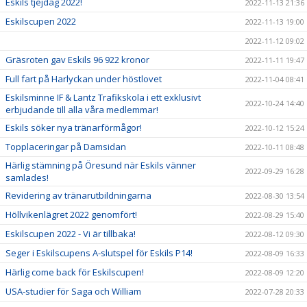
Eskils tjejdag 2022!
2022-11-13 21:36
Eskilscupen 2022
2022-11-13 19:00
2022-11-12 09:02
Gräsroten gav Eskils 96 922 kronor
2022-11-11 19:47
Full fart på Harlyckan under höstlovet
2022-11-04 08:41
Eskilsminne IF & Lantz Trafikskola i ett exklusivt
2022-10-24 14:40
erbjudande till alla våra medlemmar!
Eskils söker nya tränarförmågor!
2022-10-12 15:24
Topplaceringar på Damsidan
2022-10-11 08:48
Härlig stämning på Öresund när Eskils vänner
2022-09-29 16:28
samlades!
Revidering av tränarutbildningarna
2022-08-30 13:54
Höllvikenlägret 2022 genomfört!
2022-08-29 15:40
Eskilscupen 2022 - Vi är tillbaka!
2022-08-12 09:30
Seger i Eskilscupens A-slutspel för Eskils P14!
2022-08-09 16:33
Härlig come back för Eskilscupen!
2022-08-09 12:20
USA-studier för Saga och William
2022-07-28 20:33