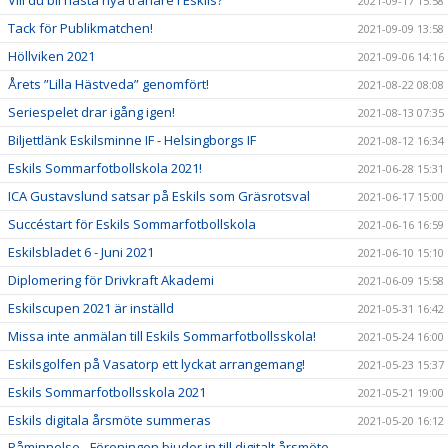
Vill du bli nästa nya tränare i Eskils?
2021-09-17 15:58
Tack för Publikmatchen!
2021-09-09 13:58
Höllviken 2021
2021-09-06 14:16
Årets ”Lilla Hästveda” genomfört!
2021-08-22 08:08
Seriespelet drar igång igen!
2021-08-13 07:35
Biljettlänk Eskilsminne IF - Helsingborgs IF
2021-08-12 16:34
Eskils Sommarfotbollskola 2021!
2021-06-28 15:31
ICA Gustavslund satsar på Eskils som Gräsrotsval
2021-06-17 15:00
Succéstart för Eskils Sommarfotbollskola
2021-06-16 16:59
Eskilsbladet 6 - Juni 2021
2021-06-10 15:10
Diplomering för Drivkraft Akademi
2021-06-09 15:58
Eskilscupen 2021 är inställd
2021-05-31 16:42
Missa inte anmälan till Eskils Sommarfotbollsskola!
2021-05-24 16:00
Eskilsgolfen på Vasatorp ett lyckat arrangemang!
2021-05-23 15:37
Eskils Sommarfotbollsskola 2021
2021-05-21 19:00
Eskils digitala årsmöte summeras
2021-05-20 16:12
Påminnelse - Föreningen bjuder in till digitalt årsmöte