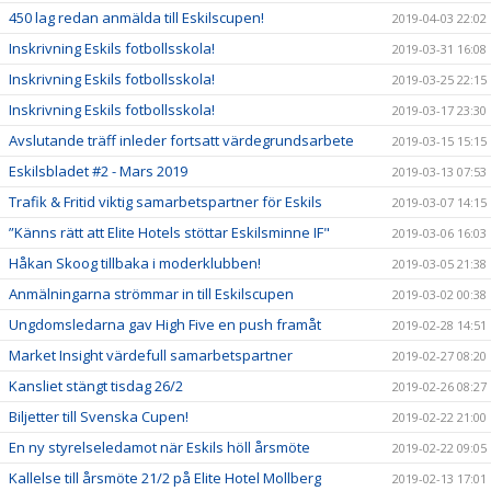
450 lag redan anmälda till Eskilscupen!
2019-04-03 22:02
Inskrivning Eskils fotbollsskola!
2019-03-31 16:08
Inskrivning Eskils fotbollsskola!
2019-03-25 22:15
Inskrivning Eskils fotbollsskola!
2019-03-17 23:30
Avslutande träff inleder fortsatt värdegrundsarbete
2019-03-15 15:15
Eskilsbladet #2 - Mars 2019
2019-03-13 07:53
Trafik & Fritid viktig samarbetspartner för Eskils
2019-03-07 14:15
”Känns rätt att Elite Hotels stöttar Eskilsminne IF"
2019-03-06 16:03
Håkan Skoog tillbaka i moderklubben!
2019-03-05 21:38
Anmälningarna strömmar in till Eskilscupen
2019-03-02 00:38
Ungdomsledarna gav High Five en push framåt
2019-02-28 14:51
Market Insight värdefull samarbetspartner
2019-02-27 08:20
Kansliet stängt tisdag 26/2
2019-02-26 08:27
Biljetter till Svenska Cupen!
2019-02-22 21:00
En ny styrelseledamot när Eskils höll årsmöte
2019-02-22 09:05
Kallelse till årsmöte 21/2 på Elite Hotel Mollberg
2019-02-13 17:01