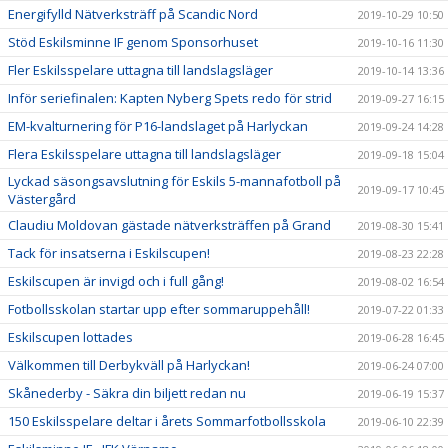
Energifylld Nätverksträff på Scandic Nord
2019-10-29 10:50
Stöd Eskilsminne IF genom Sponsorhuset
2019-10-16 11:30
Fler Eskilsspelare uttagna till landslagsläger
2019-10-14 13:36
Inför seriefinalen: Kapten Nyberg Spets redo för strid
2019-09-27 16:15
EM-kvalturnering för P16-landslaget på Harlyckan
2019-09-24 14:28
Flera Eskilsspelare uttagna till landslagsläger
2019-09-18 15:04
Lyckad säsongsavslutning för Eskils 5-mannafotboll på
2019-09-17 10:45
Västergård
Claudiu Moldovan gästade nätverksträffen på Grand
2019-08-30 15:41
Tack för insatserna i Eskilscupen!
2019-08-23 22:28
Eskilscupen är invigd och i full gång!
2019-08-02 16:54
Fotbollsskolan startar upp efter sommaruppehåll!
2019-07-22 01:33
Eskilscupen lottades
2019-06-28 16:45
Välkommen till Derbykväll på Harlyckan!
2019-06-24 07:00
Skånederby - Säkra din biljett redan nu
2019-06-19 15:37
150 Eskilsspelare deltar i årets Sommarfotbollsskola
2019-06-10 22:39