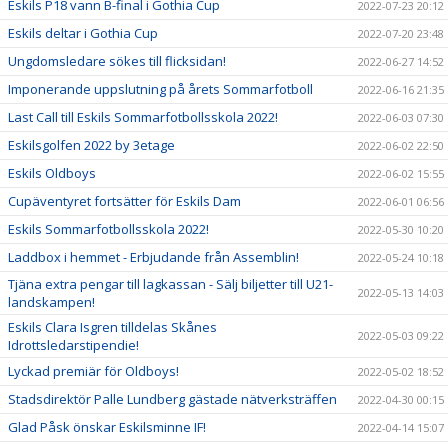
Eskils P18 vann B-final i Gothia Cup
2022-07-23 20:12
Eskils deltar i Gothia Cup
2022-07-20 23:48
Ungdomsledare sökes till flicksidan!
2022-06-27 14:52
Imponerande uppslutning på årets Sommarfotboll
2022-06-16 21:35
Last Call till Eskils Sommarfotbollsskola 2022!
2022-06-03 07:30
Eskilsgolfen 2022 by 3etage
2022-06-02 22:50
Eskils Oldboys
2022-06-02 15:55
Cupäventyret fortsätter för Eskils Dam
2022-06-01 06:56
Eskils Sommarfotbollsskola 2022!
2022-05-30 10:20
Laddbox i hemmet - Erbjudande från Assemblin!
2022-05-24 10:18
Tjäna extra pengar till lagkassan - Sälj biljetter till U21-
2022-05-13 14:03
landskampen!
Eskils Clara Isgren tilldelas Skånes
2022-05-03 09:22
Idrottsledarstipendie!
Lyckad premiär för Oldboys!
2022-05-02 18:52
Stadsdirektör Palle Lundberg gästade nätverksträffen
2022-04-30 00:15
Glad Påsk önskar Eskilsminne IF!
2022-04-14 15:07