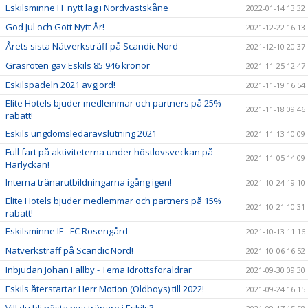
Eskilsminne FF nytt lag i Nordvästskåne
2022-01-14 13:32
God Jul och Gott Nytt År!
2021-12-22 16:13
Årets sista Nätverksträff på Scandic Nord
2021-12-10 20:37
Gräsroten gav Eskils 85 946 kronor
2021-11-25 12:47
Eskilspadeln 2021 avgjord!
2021-11-19 16:54
Elite Hotels bjuder medlemmar och partners på 25%
2021-11-18 09:46
rabatt!
Eskils ungdomsledaravslutning 2021
2021-11-13 10:09
Full fart på aktiviteterna under höstlovsveckan på
2021-11-05 14:09
Harlyckan!
Interna tränarutbildningarna igång igen!
2021-10-24 19:10
Elite Hotels bjuder medlemmar och partners på 15%
2021-10-21 10:31
rabatt!
Eskilsminne IF - FC Rosengård
2021-10-13 11:16
Nätverksträff på Scandic Nord!
2021-10-06 16:52
Inbjudan Johan Fallby - Tema Idrottsföräldrar
2021-09-30 09:30
Eskils återstartar Herr Motion (Oldboys) till 2022!
2021-09-24 16:15