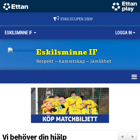
ESKILSCUPEN 2026!
ESKILSMINNE IF
LOGGA IN
Eskilsminne IF
Respekt – Kamratskap – Jämlikhet
HEM
NYHETER
BILDER ESKILSCUPEN
OM KLUBBEN
Vi behöver din hjälp
<
>