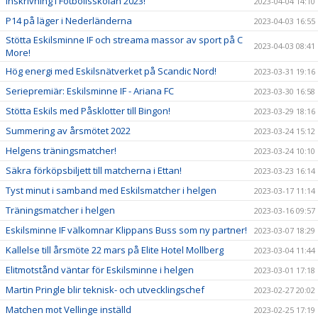
Inskrivning i Fotbollsskolan 2023!
2023-04-04 14:10
P14 på läger i Nederländerna
2023-04-03 16:55
Stötta Eskilsminne IF och streama massor av sport på C
2023-04-03 08:41
More!
Hög energi med Eskilsnätverket på Scandic Nord!
2023-03-31 19:16
Seriepremiär: Eskilsminne IF - Ariana FC
2023-03-30 16:58
Stötta Eskils med Påsklotter till Bingon!
2023-03-29 18:16
Summering av årsmötet 2022
2023-03-24 15:12
Helgens träningsmatcher!
2023-03-24 10:10
Säkra förköpsbiljett till matcherna i Ettan!
2023-03-23 16:14
Tyst minut i samband med Eskilsmatcher i helgen
2023-03-17 11:14
Träningsmatcher i helgen
2023-03-16 09:57
Eskilsminne IF välkomnar Klippans Buss som ny partner!
2023-03-07 18:29
Kallelse till årsmöte 22 mars på Elite Hotel Mollberg
2023-03-04 11:44
Elitmotstånd väntar för Eskilsminne i helgen
2023-03-01 17:18
Martin Pringle blir teknisk- och utvecklingschef
2023-02-27 20:02
Matchen mot Vellinge inställd
2023-02-25 17:19