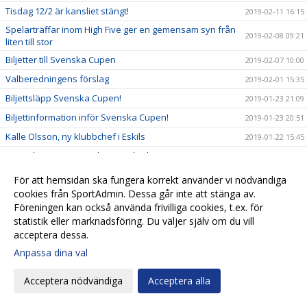
Tisdag 12/2 är kansliet stängt!
2019-02-11 16:15
Spelarträffar inom High Five ger en gemensam syn från
2019-02-08 09:21
liten till stor
Biljetter till Svenska Cupen
2019-02-07 10:00
Valberedningens förslag
2019-02-01 15:35
Biljettsläpp Svenska Cupen!
2019-01-23 21:09
Biljettinformation inför Svenska Cupen!
2019-01-23 20:51
Kalle Olsson, ny klubbchef i Eskils
2019-01-22 15:45
Seniorlagens träningsläger spikade
2019-01-22 13:27
Eskils ungdomsläger 2019!
2019-01-21 12:30
För att hemsidan ska fungera korrekt använder vi nödvändiga
cookies från SportAdmin. Dessa går inte att stänga av.
Startskottet för High Five
2019-01-20 19:53
Föreningen kan också använda frivilliga cookies, t.ex. för
Eskils lånar målvakt från MFF
2019-01-14 19:38
statistik eller marknadsföring. Du väljer själv om du vill
Ett liv i Eskilsminne IF:s tjänst
2019-01-14 10:20
acceptera dessa.
Anmälningarna fortsätter strömma in till Eskilscupen!
Anpassa dina val
2019-01-10 12:35
Årsplanering Eskilsminne IF
2019-01-08 11:31
Acceptera nödvändiga
Acceptera alla
Vi behöver din hjälp
2019-01-08 08:00