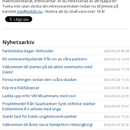
matchsekretariat, entrévärdar. Är du intresserad av att hjälpa till?
Tveka inte utan skicka din intresseanmälan redan nu till Jimmie på
kansliet
jsm@eskils.nu
- Notera att du skall vara över 18 år
Nyhetsarkiv
Fantastiska dagar i Bohuslän
2026-06-29 08:44
Ett sommarerbjudande från en av våra partners
2026-06-12 13:04
Välkommen till starten på ett aktivt sommarlov med
2026-06-03 17:14
Eskils!
Första träningen sedan den svåra skadan
2026-05-28 17:25
Köp era Eskilskepsar
2026-05-08 12:40
Ladda upp inför VM tillsammans med oss!
2026-05-05 22:09
Projektmedel från Sparbanken Syds stiftelse stärker
2026-04-30 10:47
Eskilsminne IF:s arbete med unga
Starkt facit för Eskils ungdomsverksamhet
2026-04-22 13:55
Välkommen till årets stora familjefest i Helsingborg!
2026-04-19 20:50