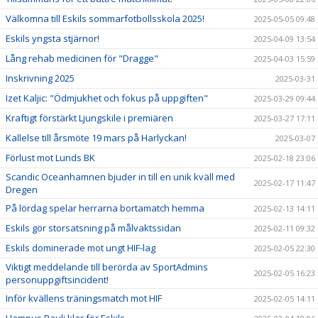
Välkomna till Eskils sommarfotbollsskola 2025!
2025-05-05 09:48
Eskils yngsta stjärnor!
2025-04-09 13:54
Lång rehab medicinen för "Dragge"
2025-04-03 15:59
Inskrivning 2025
2025-03-31
Izet Kaljic: "Ödmjukhet och fokus på uppgiften"
2025-03-29 09:44
Kraftigt förstärkt Ljungskile i premiären
2025-03-27 17:11
Kallelse till årsmöte 19 mars på Harlyckan!
2025-03-07
Förlust mot Lunds BK
2025-02-18 23:06
Scandic Oceanhamnen bjuder in till en unik kväll med
2025-02-17 11:47
Dregen
På lördag spelar herrarna bortamatch hemma
2025-02-13 14:11
Eskils gör storsatsning på målvaktssidan
2025-02-11 09:32
Eskils dominerade mot ungt HIF-lag
2025-02-05 22:30
Viktigt meddelande till berörda av SportAdmins
2025-02-05 16:23
personuppgiftsincident!
Inför kvällens träningsmatch mot HIF
2025-02-05 14:11