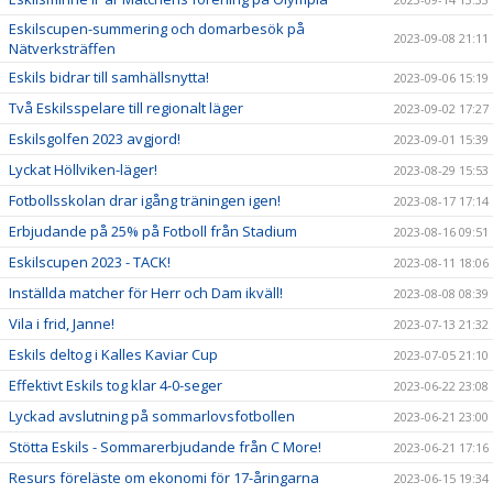
Eskilscupen-summering och domarbesök på
2023-09-08 21:11
Nätverksträffen
Eskils bidrar till samhällsnytta!
2023-09-06 15:19
Två Eskilsspelare till regionalt läger
2023-09-02 17:27
Eskilsgolfen 2023 avgjord!
2023-09-01 15:39
Lyckat Höllviken-läger!
2023-08-29 15:53
Fotbollsskolan drar igång träningen igen!
2023-08-17 17:14
Erbjudande på 25% på Fotboll från Stadium
2023-08-16 09:51
Eskilscupen 2023 - TACK!
2023-08-11 18:06
Inställda matcher för Herr och Dam ikväll!
2023-08-08 08:39
Vila i frid, Janne!
2023-07-13 21:32
Eskils deltog i Kalles Kaviar Cup
2023-07-05 21:10
Effektivt Eskils tog klar 4-0-seger
2023-06-22 23:08
Lyckad avslutning på sommarlovsfotbollen
2023-06-21 23:00
Stötta Eskils - Sommarerbjudande från C More!
2023-06-21 17:16
Resurs föreläste om ekonomi för 17-åringarna
2023-06-15 19:34