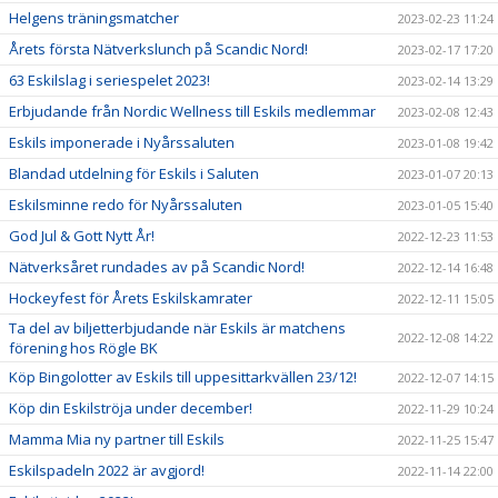
Helgens träningsmatcher
2023-02-23 11:24
Årets första Nätverkslunch på Scandic Nord!
2023-02-17 17:20
63 Eskilslag i seriespelet 2023!
2023-02-14 13:29
Erbjudande från Nordic Wellness till Eskils medlemmar
2023-02-08 12:43
Eskils imponerade i Nyårssaluten
2023-01-08 19:42
Blandad utdelning för Eskils i Saluten
2023-01-07 20:13
Eskilsminne redo för Nyårssaluten
2023-01-05 15:40
God Jul & Gott Nytt År!
2022-12-23 11:53
Nätverksåret rundades av på Scandic Nord!
2022-12-14 16:48
Hockeyfest för Årets Eskilskamrater
2022-12-11 15:05
Ta del av biljetterbjudande när Eskils är matchens
2022-12-08 14:22
förening hos Rögle BK
Köp Bingolotter av Eskils till uppesittarkvällen 23/12!
2022-12-07 14:15
Köp din Eskilströja under december!
2022-11-29 10:24
Mamma Mia ny partner till Eskils
2022-11-25 15:47
Eskilspadeln 2022 är avgjord!
2022-11-14 22:00