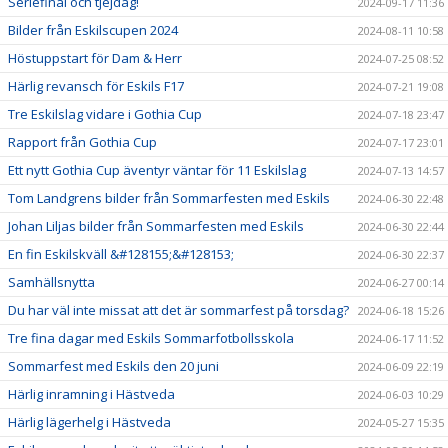
Seriefinal och tjejdag!
2024-09-17 11:36
Bilder från Eskilscupen 2024
2024-08-11 10:58
Höstuppstart för Dam & Herr
2024-07-25 08:52
Härlig revansch för Eskils F17
2024-07-21 19:08
Tre Eskilslag vidare i Gothia Cup
2024-07-18 23:47
Rapport från Gothia Cup
2024-07-17 23:01
Ett nytt Gothia Cup äventyr väntar för 11 Eskilslag
2024-07-13 14:57
Tom Landgrens bilder från Sommarfesten med Eskils
2024-06-30 22:48
Johan Liljas bilder från Sommarfesten med Eskils
2024-06-30 22:44
En fin Eskilskväll &#128155;&#128153;
2024-06-30 22:37
Samhällsnytta
2024-06-27 00:14
Du har väl inte missat att det är sommarfest på torsdag?
2024-06-18 15:26
Tre fina dagar med Eskils Sommarfotbollsskola
2024-06-17 11:52
Sommarfest med Eskils den 20 juni
2024-06-09 22:19
Härlig inramning i Hästveda
2024-06-03 10:29
Härlig lägerhelg i Hästveda
2024-05-27 15:35