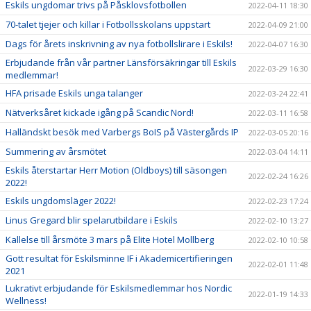
Eskils ungdomar trivs på Påsklovsfotbollen
2022-04-11 18:30
70-talet tjejer och killar i Fotbollsskolans uppstart
2022-04-09 21:00
Dags för årets inskrivning av nya fotbollslirare i Eskils!
2022-04-07 16:30
Erbjudande från vår partner Länsförsäkringar till Eskils
2022-03-29 16:30
medlemmar!
HFA prisade Eskils unga talanger
2022-03-24 22:41
Nätverksåret kickade igång på Scandic Nord!
2022-03-11 16:58
Halländskt besök med Varbergs BoIS på Västergårds IP
2022-03-05 20:16
Summering av årsmötet
2022-03-04 14:11
Eskils återstartar Herr Motion (Oldboys) till säsongen
2022-02-24 16:26
2022!
Eskils ungdomsläger 2022!
2022-02-23 17:24
Linus Gregard blir spelarutbildare i Eskils
2022-02-10 13:27
Kallelse till årsmöte 3 mars på Elite Hotel Mollberg
2022-02-10 10:58
Gott resultat för Eskilsminne IF i Akademicertifieringen
2022-02-01 11:48
2021
Lukrativt erbjudande för Eskilsmedlemmar hos Nordic
2022-01-19 14:33
Wellness!