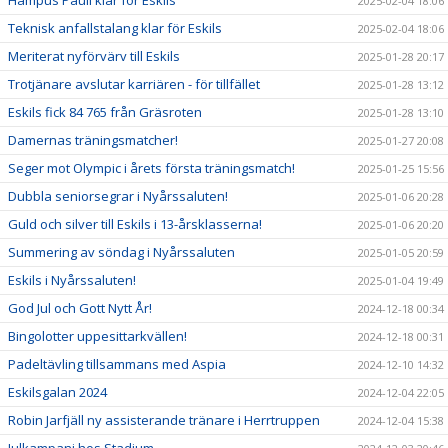
Hampus Pauli klar för Eskils
2025-02-04 18:06
Teknisk anfallstalang klar för Eskils
2025-02-04 18:06
Meriterat nyförvärv till Eskils
2025-01-28 20:17
Trotjänare avslutar karriären - för tillfället
2025-01-28 13:12
Eskils fick 84 765 från Gräsroten
2025-01-28 13:10
Damernas träningsmatcher!
2025-01-27 20:08
Seger mot Olympic i årets första träningsmatch!
2025-01-25 15:56
Dubbla seniorsegrar i Nyårssaluten!
2025-01-06 20:28
Guld och silver till Eskils i 13-årsklasserna!
2025-01-06 20:20
Summering av söndag i Nyårssaluten
2025-01-05 20:59
Eskils i Nyårssaluten!
2025-01-04 19:49
God Jul och Gott Nytt År!
2024-12-18 00:34
Bingolotter uppesittarkvällen!
2024-12-18 00:31
Padeltävling tillsammans med Aspia
2024-12-10 14:32
Eskilsgalan 2024
2024-12-04 22:05
Robin Jarfjäll ny assisterande tränare i Herrtruppen
2024-12-04 15:38