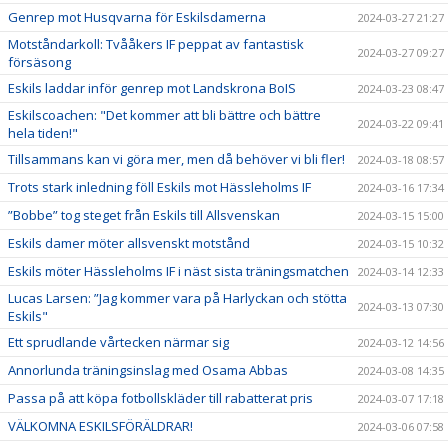
Genrep mot Husqvarna för Eskilsdamerna
2024-03-27 21:27
Motståndarkoll: Tvååkers IF peppat av fantastisk
2024-03-27 09:27
försäsong
Eskils laddar inför genrep mot Landskrona BoIS
2024-03-23 08:47
Eskilscoachen: "Det kommer att bli bättre och bättre
2024-03-22 09:41
hela tiden!"
Tillsammans kan vi göra mer, men då behöver vi bli fler!
2024-03-18 08:57
Trots stark inledning föll Eskils mot Hässleholms IF
2024-03-16 17:34
”Bobbe” tog steget från Eskils till Allsvenskan
2024-03-15 15:00
Eskils damer möter allsvenskt motstånd
2024-03-15 10:32
Eskils möter Hässleholms IF i näst sista träningsmatchen
2024-03-14 12:33
Lucas Larsen: ”Jag kommer vara på Harlyckan och stötta
2024-03-13 07:30
Eskils"
Ett sprudlande vårtecken närmar sig
2024-03-12 14:56
Annorlunda träningsinslag med Osama Abbas
2024-03-08 14:35
Passa på att köpa fotbollskläder till rabatterat pris
2024-03-07 17:18
VÄLKOMNA ESKILSFÖRÄLDRAR!
2024-03-06 07:58