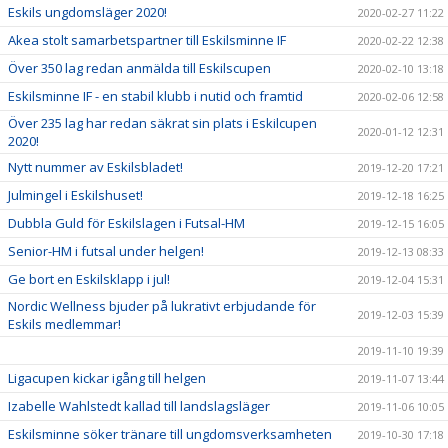
Eskils ungdomsläger 2020!
2020-02-27 11:22
Akea stolt samarbetspartner till Eskilsminne IF
2020-02-22 12:38
Över 350 lag redan anmälda till Eskilscupen
2020-02-10 13:18
Eskilsminne IF - en stabil klubb i nutid och framtid
2020-02-06 12:58
Över 235 lag har redan säkrat sin plats i Eskilcupen
2020-01-12 12:31
2020!
Nytt nummer av Eskilsbladet!
2019-12-20 17:21
Julmingel i Eskilshuset!
2019-12-18 16:25
Dubbla Guld för Eskilslagen i Futsal-HM
2019-12-15 16:05
Senior-HM i futsal under helgen!
2019-12-13 08:33
Ge bort en Eskilsklapp i jul!
2019-12-04 15:31
Nordic Wellness bjuder på lukrativt erbjudande för
2019-12-03 15:39
Eskils medlemmar!
2019-11-10 19:39
Ligacupen kickar igång till helgen
2019-11-07 13:44
Izabelle Wahlstedt kallad till landslagsläger
2019-11-06 10:05
Eskilsminne söker tränare till ungdomsverksamheten
2019-10-30 17:18