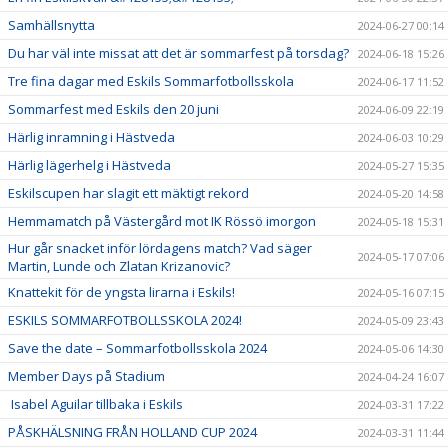
Samhällsnytta
2024-06-27 00:14
Du har väl inte missat att det är sommarfest på torsdag?
2024-06-18 15:26
Tre fina dagar med Eskils Sommarfotbollsskola
2024-06-17 11:52
Sommarfest med Eskils den 20 juni
2024-06-09 22:19
Härlig inramning i Hästveda
2024-06-03 10:29
Härlig lägerhelg i Hästveda
2024-05-27 15:35
Eskilscupen har slagit ett mäktigt rekord
2024-05-20 14:58
Hemmamatch på Västergård mot IK Rössö imorgon
2024-05-18 15:31
Hur går snacket inför lördagens match? Vad säger
2024-05-17 07:06
Martin, Lunde och Zlatan Krizanovic?
Knattekit för de yngsta lirarna i Eskils!
2024-05-16 07:15
ESKILS SOMMARFOTBOLLSSKOLA 2024!
2024-05-09 23:43
Save the date – Sommarfotbollsskola 2024
2024-05-06 14:30
Member Days på Stadium
2024-04-24 16:07
Isabel Aguilar tillbaka i Eskils
2024-03-31 17:22
PÅSKHÄLSNING FRÅN HOLLAND CUP 2024
2024-03-31 11:44