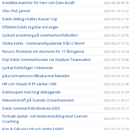
Inställda matcher för Herr och Dam ikväll!
2023-08-08 08:39
Vila i frid, Janne!
2023-07-13 21:32
Eskils deltog i Kalles Kaviar Cup
2023-07-05 21:10
Effektivt Eskils tog klar 4-0-seger
2023-06-22 23:08
Lyckad avslutning på sommarlovsfotbollen
2023-06-21 23:00
Stötta Eskils - Sommarerbjudande från C More!
2023-06-21 17:16
Resurs föreläste om ekonomi för 17-åringarna
2023-06-15 19:34
Köp Eskils Sommarhoodie via Stadium Teamsales!
2023-06-15 15:48
Lyckat Eskilsläger i Hästveda
2023-05-29 19:04
Julia Lennartsson tillbaka mot Mariebo
2023-05-26 21:33
HIF och Ystads IF FF väntar i DM
2023-05-25 21:40
Eskilscupen mot högt deltagande
2023-05-25 21:34
Nätverksträff på Scandic Oceanhamnen!
2023-05-17 20:37
Eskils Sommarfotbollsskola 2023
2023-05-15 12:11
Fortsatt spelar- och ledarutveckling med Coerver
2023-05-11 11:13
Coaching
Köp & Sälj via Uzit och stötta Eskils!
2023-05-10 11:43