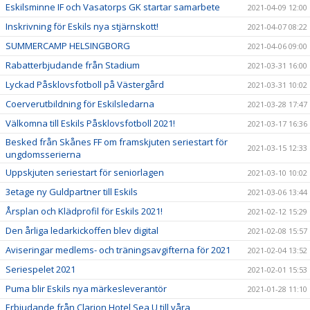
Eskilsminne IF och Vasatorps GK startar samarbete
2021-04-09 12:00
Inskrivning för Eskils nya stjärnskott!
2021-04-07 08:22
SUMMERCAMP HELSINGBORG
2021-04-06 09:00
Rabatterbjudande från Stadium
2021-03-31 16:00
Lyckad Påsklovsfotboll på Västergård
2021-03-31 10:02
Coerverutbildning för Eskilsledarna
2021-03-28 17:47
Välkomna till Eskils Påsklovsfotboll 2021!
2021-03-17 16:36
Besked från Skånes FF om framskjuten seriestart för
2021-03-15 12:33
ungdomsserierna
Uppskjuten seriestart för seniorlagen
2021-03-10 10:02
3etage ny Guldpartner till Eskils
2021-03-06 13:44
Årsplan och Klädprofil för Eskils 2021!
2021-02-12 15:29
Den årliga ledarkickoffen blev digital
2021-02-08 15:57
Aviseringar medlems- och träningsavgifterna för 2021
2021-02-04 13:52
Seriespelet 2021
2021-02-01 15:53
Puma blir Eskils nya märkesleverantör
2021-01-28 11:10
Erbjudande från Clarion Hotel Sea U till våra