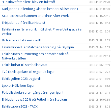
”Höstlovsfotbollen” blev en fullträff
2023-11-01 21:28
Karl-Johan Hallenborg Olsson lämnar Eskilsminne IF
2023-10-31 08:00
Scandic Oceanhamnen anordnar After Work
2023-10-16 20:45
Erbjudande från Elite Hotels!
2023-10-16 13:43
Eskilsminne får en unik möjlighet: Prova Uzit gratis i en
2023-10-02 12:04
vecka!
Bil tränare i Eskilsminne IF!
2023-09-29 11:32
Eskilsminne IF är Matchens förening på Olympia
2023-09-14 13:33
Eskilscupen-summering och domarbesök på
2023-09-08 21:11
Nätverksträffen
Eskils bidrar till samhällsnytta!
2023-09-06 15:19
Två Eskilsspelare till regionalt läger
2023-09-02 17:27
Eskilsgolfen 2023 avgjord!
2023-09-01 15:39
Lyckat Höllviken-läger!
2023-08-29 15:53
Fotbollsskolan drar igång träningen igen!
2023-08-17 17:14
Erbjudande på 25% på Fotboll från Stadium
2023-08-16 09:51
Eskilscupen 2023 - TACK!
2023-08-11 18:06