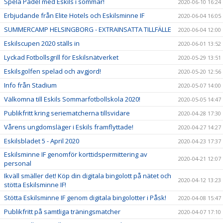
Spela Padel med Eskils i sommar!
2020-06-10 16:24
Erbjudande från Elite Hotels och Eskilsminne IF
2020-06-04 16:05
SUMMERCAMP HELSINGBORG - EXTRAINSATTA TILLFÄLLE
2020-06-04 12:00
Eskilscupen 2020 ställs in
2020-06-01 13:52
Lyckad Fotbollsgrill för Eskilsnätverket
2020-05-29 13:51
Eskilsgolfen spelad och avgjord!
2020-05-20 12:56
Info från Stadium
2020-05-07 14:00
Välkomna till Eskils Sommarfotbollskola 2020!
2020-05-05 14:47
Publikfritt kring seriematcherna tillsvidare
2020-04-28 17:30
Vårens ungdomsläger i Eskils framflyttade!
2020-04-27 14:27
Eskilsbladet 5 - April 2020
2020-04-23 17:37
Eskilsminne IF genomför korttidspermittering av
2020-04-21 12:07
personal
Ikväll smäller det! Köp din digitala bingolott på nätet och
2020-04-12 13:23
stötta Eskilsminne IF!
Stötta Eskilsminne IF genom digitala bingolotter i Påsk!
2020-04-08 15:47
Publikfritt på samtliga träningsmatcher
2020-04-07 17:10