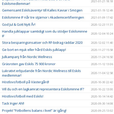
2021-01-21 18:18
Eskilsmedlemmar!
Gemensamt Eskilsäventyr till Kalles Kaviar i Smögen
2021-01-19 12:49
Eskilsminne IF når tre stjärnor i Akademicertifieringen
2021-01-09 17:42
God Jul & Gott Nytt År!
2020-12-23 11:31
Handla julklappar samtidigt som du stödjer Eskilsminne
2020-12-04 10:24
IF
Stora besparingsinsatser och RF-bidrag räddar 2020
2020-12-02 11:40
Ge bort en mjuk eller hård Eskils-julklapp!
2020-11-27 15:58
Julkampanj från Nordic Wellness
2020-11-24 16:50
Gräsroten gav Eskils 75 900 kronor
2020-11-12 13:06
Lukrativt erbjudande från Nordic Wellness till Eskils
2020-11-04 12:58
medlemmar!
Höstlovsfotboll på Västergård!
2020-10-30 22:42
Vill du och en lagkamrat representera Eskilsminne IF?
2020-10-22 13:00
Höstlovsfotboll med Eskils!
2020-10-14 14:42
Tack Inger Ahl!
2020-09-30 14:08
Projekt ”Fotbollens balans i livet” är igång!
2020-09-25 13:02