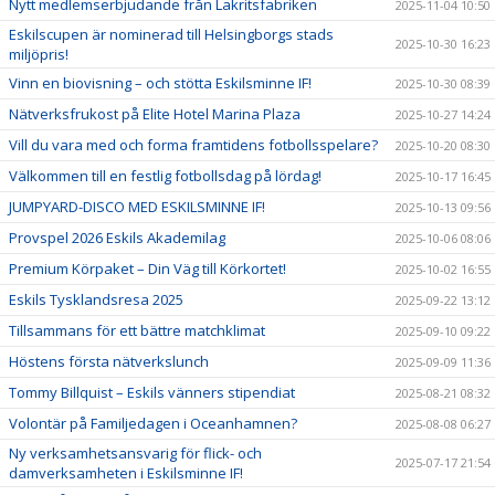
Nytt medlemserbjudande från Lakritsfabriken
2025-11-04 10:50
Eskilscupen är nominerad till Helsingborgs stads
2025-10-30 16:23
miljöpris!
Vinn en biovisning – och stötta Eskilsminne IF!
2025-10-30 08:39
Nätverksfrukost på Elite Hotel Marina Plaza
2025-10-27 14:24
Vill du vara med och forma framtidens fotbollsspelare?
2025-10-20 08:30
Välkommen till en festlig fotbollsdag på lördag!
2025-10-17 16:45
JUMPYARD-DISCO MED ESKILSMINNE IF!
2025-10-13 09:56
Provspel 2026 Eskils Akademilag
2025-10-06 08:06
Premium Körpaket – Din Väg till Körkortet!
2025-10-02 16:55
Eskils Tysklandsresa 2025
2025-09-22 13:12
Tillsammans för ett bättre matchklimat
2025-09-10 09:22
Höstens första nätverkslunch
2025-09-09 11:36
Tommy Billquist – Eskils vänners stipendiat
2025-08-21 08:32
Volontär på Familjedagen i Oceanhamnen?
2025-08-08 06:27
Ny verksamhetsansvarig för flick- och
2025-07-17 21:54
damverksamheten i Eskilsminne IF!