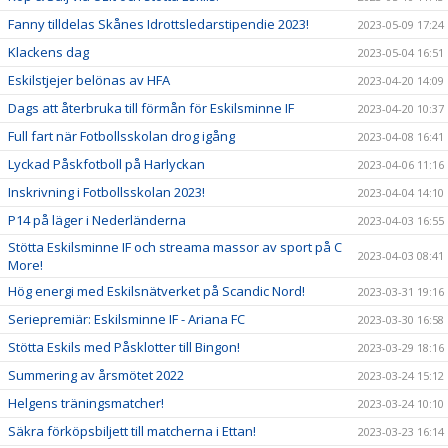
Fanny tilldelas Skånes Idrottsledarstipendie 2023!
2023-05-09 17:24
Klackens dag
2023-05-04 16:51
Eskilstjejer belönas av HFA
2023-04-20 14:09
Dags att återbruka till förmån för Eskilsminne IF
2023-04-20 10:37
Full fart när Fotbollsskolan drog igång
2023-04-08 16:41
Lyckad Påskfotboll på Harlyckan
2023-04-06 11:16
Inskrivning i Fotbollsskolan 2023!
2023-04-04 14:10
P14 på läger i Nederländerna
2023-04-03 16:55
Stötta Eskilsminne IF och streama massor av sport på C
2023-04-03 08:41
More!
Hög energi med Eskilsnätverket på Scandic Nord!
2023-03-31 19:16
Seriepremiär: Eskilsminne IF - Ariana FC
2023-03-30 16:58
Stötta Eskils med Påsklotter till Bingon!
2023-03-29 18:16
Summering av årsmötet 2022
2023-03-24 15:12
Helgens träningsmatcher!
2023-03-24 10:10
Säkra förköpsbiljett till matcherna i Ettan!
2023-03-23 16:14