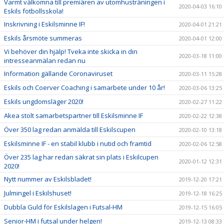
Varmt välkomna till premiären av utomhusträningen i
2020-04-03 16:10
Eskils fotbollsskola!
Inskrivning i Eskilsminne IF!
2020-04-01 21:21
Eskils årsmöte summeras
2020-04-01 12:00
Vi behöver din hjälp! Tveka inte skicka in din
2020-03-18 11:00
intresseanmälan redan nu
Information gällande Coronaviruset
2020-03-11 15:28
Eskils och Coerver Coaching i samarbete under 10 år!
2020-03-06 13:25
Eskils ungdomsläger 2020!
2020-02-27 11:22
Akea stolt samarbetspartner till Eskilsminne IF
2020-02-22 12:38
Över 350 lag redan anmälda till Eskilscupen
2020-02-10 13:18
Eskilsminne IF - en stabil klubb i nutid och framtid
2020-02-06 12:58
Över 235 lag har redan säkrat sin plats i Eskilcupen
2020-01-12 12:31
2020!
Nytt nummer av Eskilsbladet!
2019-12-20 17:21
Julmingel i Eskilshuset!
2019-12-18 16:25
Dubbla Guld för Eskilslagen i Futsal-HM
2019-12-15 16:05
Senior-HM i futsal under helgen!
2019-12-13 08:33