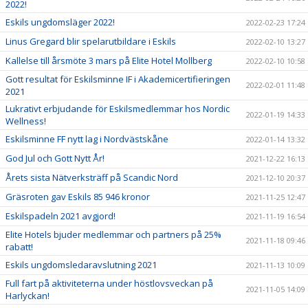
2022!
Eskils ungdomsläger 2022!
2022-02-23 17:24
Linus Gregard blir spelarutbildare i Eskils
2022-02-10 13:27
Kallelse till årsmöte 3 mars på Elite Hotel Mollberg
2022-02-10 10:58
Gott resultat för Eskilsminne IF i Akademicertifieringen
2022-02-01 11:48
2021
Lukrativt erbjudande för Eskilsmedlemmar hos Nordic
2022-01-19 14:33
Wellness!
Eskilsminne FF nytt lag i Nordvästskåne
2022-01-14 13:32
God Jul och Gott Nytt År!
2021-12-22 16:13
Årets sista Nätverksträff på Scandic Nord
2021-12-10 20:37
Gräsroten gav Eskils 85 946 kronor
2021-11-25 12:47
Eskilspadeln 2021 avgjord!
2021-11-19 16:54
Elite Hotels bjuder medlemmar och partners på 25%
2021-11-18 09:46
rabatt!
Eskils ungdomsledaravslutning 2021
2021-11-13 10:09
Full fart på aktiviteterna under höstlovsveckan på
2021-11-05 14:09
Harlyckan!