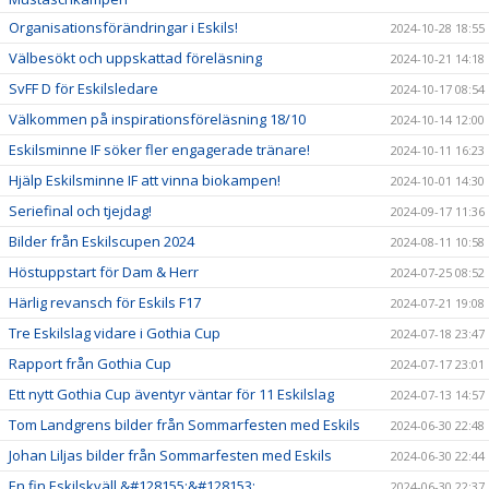
Organisationsförändringar i Eskils!
2024-10-28 18:55
Välbesökt och uppskattad föreläsning
2024-10-21 14:18
SvFF D för Eskilsledare
2024-10-17 08:54
Välkommen på inspirationsföreläsning 18/10
2024-10-14 12:00
Eskilsminne IF söker fler engagerade tränare!
2024-10-11 16:23
Hjälp Eskilsminne IF att vinna biokampen!
2024-10-01 14:30
Seriefinal och tjejdag!
2024-09-17 11:36
Bilder från Eskilscupen 2024
2024-08-11 10:58
Höstuppstart för Dam & Herr
2024-07-25 08:52
Härlig revansch för Eskils F17
2024-07-21 19:08
Tre Eskilslag vidare i Gothia Cup
2024-07-18 23:47
Rapport från Gothia Cup
2024-07-17 23:01
Ett nytt Gothia Cup äventyr väntar för 11 Eskilslag
2024-07-13 14:57
Tom Landgrens bilder från Sommarfesten med Eskils
2024-06-30 22:48
Johan Liljas bilder från Sommarfesten med Eskils
2024-06-30 22:44
En fin Eskilskväll &#128155;&#128153;
2024-06-30 22:37