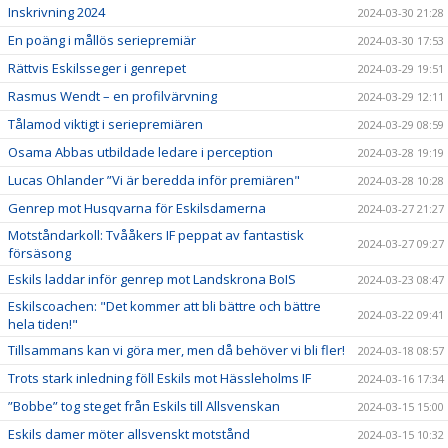
Inskrivning 2024
2024-03-30 21:28
En poäng i mållös seriepremiär
2024-03-30 17:53
Rättvis Eskilsseger i genrepet
2024-03-29 19:51
Rasmus Wendt – en profilvärvning
2024-03-29 12:11
Tålamod viktigt i seriepremiären
2024-03-29 08:59
Osama Abbas utbildade ledare i perception
2024-03-28 19:19
Lucas Ohlander ”Vi är beredda inför premiären"
2024-03-28 10:28
Genrep mot Husqvarna för Eskilsdamerna
2024-03-27 21:27
Motståndarkoll: Tvååkers IF peppat av fantastisk
2024-03-27 09:27
försäsong
Eskils laddar inför genrep mot Landskrona BoIS
2024-03-23 08:47
Eskilscoachen: "Det kommer att bli bättre och bättre
2024-03-22 09:41
hela tiden!"
Tillsammans kan vi göra mer, men då behöver vi bli fler!
2024-03-18 08:57
Trots stark inledning föll Eskils mot Hässleholms IF
2024-03-16 17:34
”Bobbe” tog steget från Eskils till Allsvenskan
2024-03-15 15:00
Eskils damer möter allsvenskt motstånd
2024-03-15 10:32