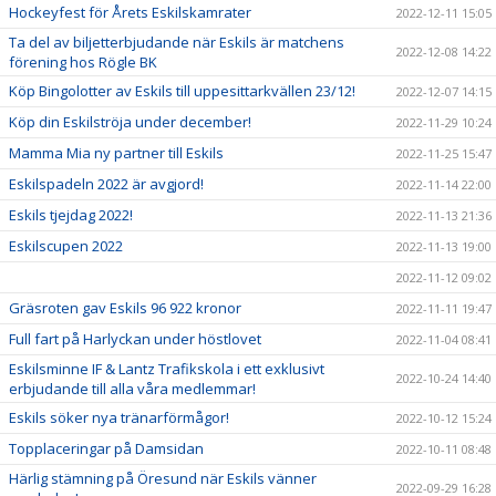
Hockeyfest för Årets Eskilskamrater
2022-12-11 15:05
Ta del av biljetterbjudande när Eskils är matchens
2022-12-08 14:22
förening hos Rögle BK
Köp Bingolotter av Eskils till uppesittarkvällen 23/12!
2022-12-07 14:15
Köp din Eskilströja under december!
2022-11-29 10:24
Mamma Mia ny partner till Eskils
2022-11-25 15:47
Eskilspadeln 2022 är avgjord!
2022-11-14 22:00
Eskils tjejdag 2022!
2022-11-13 21:36
Eskilscupen 2022
2022-11-13 19:00
2022-11-12 09:02
Gräsroten gav Eskils 96 922 kronor
2022-11-11 19:47
Full fart på Harlyckan under höstlovet
2022-11-04 08:41
Eskilsminne IF & Lantz Trafikskola i ett exklusivt
2022-10-24 14:40
erbjudande till alla våra medlemmar!
Eskils söker nya tränarförmågor!
2022-10-12 15:24
Topplaceringar på Damsidan
2022-10-11 08:48
Härlig stämning på Öresund när Eskils vänner
2022-09-29 16:28