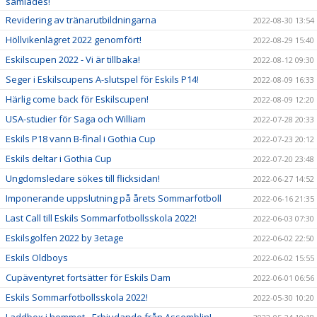
samlades!
Revidering av tränarutbildningarna
2022-08-30 13:54
Höllvikenlägret 2022 genomfört!
2022-08-29 15:40
Eskilscupen 2022 - Vi är tillbaka!
2022-08-12 09:30
Seger i Eskilscupens A-slutspel för Eskils P14!
2022-08-09 16:33
Härlig come back för Eskilscupen!
2022-08-09 12:20
USA-studier för Saga och William
2022-07-28 20:33
Eskils P18 vann B-final i Gothia Cup
2022-07-23 20:12
Eskils deltar i Gothia Cup
2022-07-20 23:48
Ungdomsledare sökes till flicksidan!
2022-06-27 14:52
Imponerande uppslutning på årets Sommarfotboll
2022-06-16 21:35
Last Call till Eskils Sommarfotbollsskola 2022!
2022-06-03 07:30
Eskilsgolfen 2022 by 3etage
2022-06-02 22:50
Eskils Oldboys
2022-06-02 15:55
Cupäventyret fortsätter för Eskils Dam
2022-06-01 06:56
Eskils Sommarfotbollsskola 2022!
2022-05-30 10:20