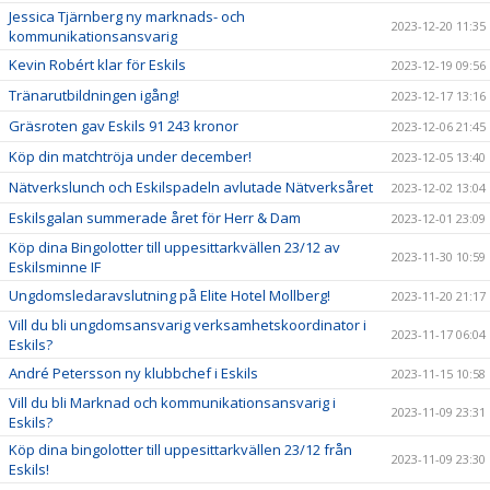
Jessica Tjärnberg ny marknads- och
2023-12-20 11:35
kommunikationsansvarig
Kevin Robért klar för Eskils
2023-12-19 09:56
Tränarutbildningen igång!
2023-12-17 13:16
Gräsroten gav Eskils 91 243 kronor
2023-12-06 21:45
Köp din matchtröja under december!
2023-12-05 13:40
Nätverkslunch och Eskilspadeln avlutade Nätverksåret
2023-12-02 13:04
Eskilsgalan summerade året för Herr & Dam
2023-12-01 23:09
Köp dina Bingolotter till uppesittarkvällen 23/12 av
2023-11-30 10:59
Eskilsminne IF
Ungdomsledaravslutning på Elite Hotel Mollberg!
2023-11-20 21:17
Vill du bli ungdomsansvarig verksamhetskoordinator i
2023-11-17 06:04
Eskils?
André Petersson ny klubbchef i Eskils
2023-11-15 10:58
Vill du bli Marknad och kommunikationsansvarig i
2023-11-09 23:31
Eskils?
Köp dina bingolotter till uppesittarkvällen 23/12 från
2023-11-09 23:30
Eskils!