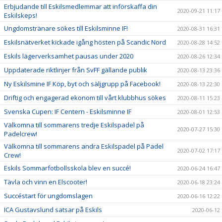
Erbjudande till Eskilsmedlemmar att införskaffa din
2020-09-21 11:17
Eskilskeps!
Ungdomstränare sökes till Eskilsminne IF!
2020-08-31 16:31
Eskilsnätverket kickade igång hösten på Scandic Nord
2020-08-28 14:52
Eskils lägerverksamhet pausas under 2020
2020-08-26 12:34
Uppdaterade riktlinjer från SvFF gällande publik
2020-08-13 23:36
Ny Eskilsmine IF Köp, byt och säljgrupp på Facebook!
2020-08-13 22:30
Driftig och engagerad ekonom till vårt klubbhus sökes
2020-08-11 15:23
Svenska Cupen: IF Centern - Eskilsminne IF
2020-08-01 12:53
Välkomna till sommarens tredje Eskilspadel på
2020-07-27 15:30
Padelcrew!
Välkomna till sommarens andra Eskilspadel på Padel
2020-07-02 17:17
Crew!
Eskils Sommarfotbollsskola blev en succé!
2020-06-24 16:47
Tävla och vinn en Elscooter!
2020-06-18 23:24
Succéstart för ungdomslagen
2020-06-16 12:22
ICA Gustavslund satsar på Eskils
2020-06-12