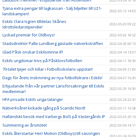
Laddbox i hemmet - Erbjudande från Assemblin!
2022-05-24 10:18
Tjäna extra pengar till lagkassan - Sälj biljetter till U21-
2022-05-13 14:03
landskampen!
Eskils Clara Isgren tilldelas Skånes
2022-05-03 09:22
Idrottsledarstipendie!
Lyckad premiär för Oldboys!
2022-05-02 18:52
Stadsdirektör Palle Lundberg gästade nätverksträffen
2022-04-30 00:15
Glad Påsk önskar Eskilsminne IF!
2022-04-14 15:07
Eskils ungdomar trivs på Påsklovsfotbollen
2022-04-11 18:30
70-talet tjejer och killar i Fotbollsskolans uppstart
2022-04-09 21:00
Dags för årets inskrivning av nya fotbollslirare i Eskils!
2022-04-07 16:30
Erbjudande från vår partner Länsförsäkringar till Eskils
2022-03-29 16:30
medlemmar!
HFA prisade Eskils unga talanger
2022-03-24 22:41
Nätverksåret kickade igång på Scandic Nord!
2022-03-11 16:58
Halländskt besök med Varbergs BoIS på Västergårds IP
2022-03-05 20:16
Summering av årsmötet
2022-03-04 14:11
Eskils återstartar Herr Motion (Oldboys) till säsongen
2022-02-24 16:26