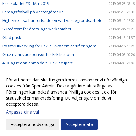
Eskilsbladet #3 - Maj 2019
2019-05-23 18:15
Lördagsfotboll på Västergårds IP
2019-05-10 23:38
High Five – så här fortsätter vi vårt värdegrundsarbete
2019-05-10 16:00
Succéstart för årets lägerverksamhet
2019-05-06 12:23
Glad påsk
2019-04-18 11:37
Positiv utveckling för Eskils i Akademicertifieringen!
2019-04-15 16:20
Gutz ny huvudsponsor för Eskilscupen
2019-04-08 10:26
450 lag redan anmälda till Eskilscupen!
2019-04-03 22:02
Inskrivning Eskils fotbollsskola!
2019-03-31 16:08
För att hemsidan ska fungera korrekt använder vi nödvändiga
Inskrivning Eskils fotbollsskola!
2019-03-25 22:15
cookies från SportAdmin. Dessa går inte att stänga av.
Inskrivning Eskils fotbollsskola!
2019-03-17 23:30
Föreningen kan också använda frivilliga cookies, t.ex. för
Avslutande träff inleder fortsatt värdegrundsarbete
2019-03-15 15:15
statistik eller marknadsföring. Du väljer själv om du vill
acceptera dessa.
Eskilsbladet #2 - Mars 2019
2019-03-13 07:53
Anpassa dina val
Trafik & Fritid viktig samarbetspartner för Eskils
2019-03-07 14:15
”Känns rätt att Elite Hotels stöttar Eskilsminne IF"
2019-03-06 16:03
Acceptera nödvändiga
Acceptera alla
Håkan Skoog tillbaka i moderklubben!
2019-03-05 21:38