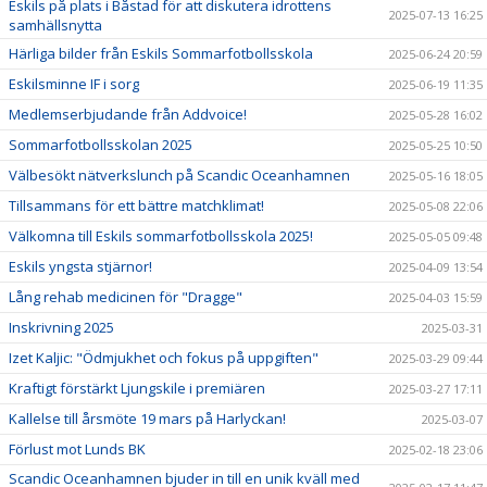
Eskils på plats i Båstad för att diskutera idrottens
2025-07-13 16:25
samhällsnytta
Härliga bilder från Eskils Sommarfotbollsskola
2025-06-24 20:59
Eskilsminne IF i sorg
2025-06-19 11:35
Medlemserbjudande från Addvoice!
2025-05-28 16:02
Sommarfotbollsskolan 2025
2025-05-25 10:50
Välbesökt nätverkslunch på Scandic Oceanhamnen
2025-05-16 18:05
Tillsammans för ett bättre matchklimat!
2025-05-08 22:06
Välkomna till Eskils sommarfotbollsskola 2025!
2025-05-05 09:48
Eskils yngsta stjärnor!
2025-04-09 13:54
Lång rehab medicinen för "Dragge"
2025-04-03 15:59
Inskrivning 2025
2025-03-31
Izet Kaljic: "Ödmjukhet och fokus på uppgiften"
2025-03-29 09:44
Kraftigt förstärkt Ljungskile i premiären
2025-03-27 17:11
Kallelse till årsmöte 19 mars på Harlyckan!
2025-03-07
Förlust mot Lunds BK
2025-02-18 23:06
Scandic Oceanhamnen bjuder in till en unik kväll med