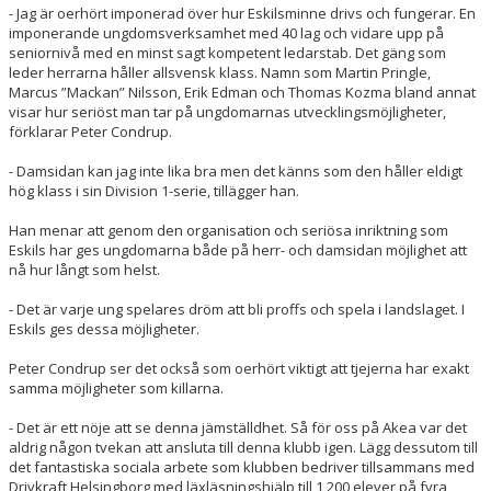
- Jag är oerhört imponerad över hur Eskilsminne drivs och fungerar. En
imponerande ungdomsverksamhet med 40 lag och vidare upp på
seniornivå med en minst sagt kompetent ledarstab. Det gäng som
leder herrarna håller allsvensk klass. Namn som Martin Pringle,
Marcus ”Mackan” Nilsson, Erik Edman och Thomas Kozma bland annat
visar hur seriöst man tar på ungdomarnas utvecklingsmöjligheter,
förklarar Peter Condrup.
- Damsidan kan jag inte lika bra men det känns som den håller eldigt
hög klass i sin Division 1-serie, tillägger han.
Han menar att genom den organisation och seriösa inriktning som
Eskils har ges ungdomarna både på herr- och damsidan möjlighet att
nå hur långt som helst.
- Det är varje ung spelares dröm att bli proffs och spela i landslaget. I
Eskils ges dessa möjligheter.
Peter Condrup ser det också som oerhört viktigt att tjejerna har exakt
samma möjligheter som killarna.
- Det är ett nöje att se denna jämställdhet. Så för oss på Akea var det
aldrig någon tvekan att ansluta till denna klubb igen. Lägg dessutom till
det fantastiska sociala arbete som klubben bedriver tillsammans med
Drivkraft Helsingborg med läxläsningshjälp till 1 200 elever på fyra