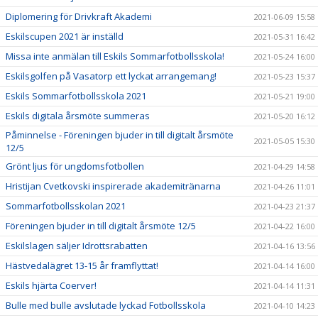
Diplomering för Drivkraft Akademi
2021-06-09 15:58
Eskilscupen 2021 är inställd
2021-05-31 16:42
Missa inte anmälan till Eskils Sommarfotbollsskola!
2021-05-24 16:00
Eskilsgolfen på Vasatorp ett lyckat arrangemang!
2021-05-23 15:37
Eskils Sommarfotbollsskola 2021
2021-05-21 19:00
Eskils digitala årsmöte summeras
2021-05-20 16:12
Påminnelse - Föreningen bjuder in till digitalt årsmöte
2021-05-05 15:30
12/5
Grönt ljus för ungdomsfotbollen
2021-04-29 14:58
Hristijan Cvetkovski inspirerade akademitränarna
2021-04-26 11:01
Sommarfotbollsskolan 2021
2021-04-23 21:37
Föreningen bjuder in till digitalt årsmöte 12/5
2021-04-22 16:00
Eskilslagen säljer Idrottsrabatten
2021-04-16 13:56
Hästvedalägret 13-15 år framflyttat!
2021-04-14 16:00
Eskils hjärta Coerver!
2021-04-14 11:31
Bulle med bulle avslutade lyckad Fotbollsskola
2021-04-10 14:23