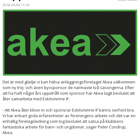
PARTNERS
2018-04-04 11:16
KALENDER
LOKALBOKNING
DOKUMENT/FILER
MEDLEMSKAP
ESKILS LOVFOTBOLL
Det är med glädje vi kan hälsa anläggningsföretaget Akea välkommen
BILJETTER
som ny tröj- och även byxsponsor de närmaste två säsongerna. Efter
att ha haft något års uppehåll som sponsor har Akea tagit beslutet att
åter samarbeta med Eskilsminne IF.
MEDLEMSFÖRMÅNER
- Att Akea åter kliver in och sponsrar Eskilsminne IF känns oerhört bra.
Vi har enbart goda erfarenheter av föreningens arbete och det var en
enhällig företagsledning som tog beslutet att satsa på klubbens
fantastiska arbete för barn- och ungdomar, säger Peter Condrup,
Akea.