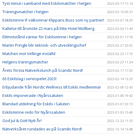
Tyst minut i samband med Eskilsmatcher i helgen
2023-03-17 11:14
Träningsmatcher i helgen
2023-03-16 09:57
Eskilsminne IF välkomnar Klippans Buss som ny partner!
2023-03-07 18:29
Kallelse till årsmöte 22 mars på Elite Hotel Mollberg
2023-03-04 11:44
Elitmotstånd väntar för Eskilsminne i helgen
2023-03-01 17:18
Martin Pringle blir teknisk- och utvecklingschef
2023-02-27 20:02
Matchen mot Vellinge inställd
2023-02-25 17:19
Helgens träningsmatcher
2023-02-23 11:24
Årets första Nätverkslunch på Scandic Nord!
2023-02-17 17:20
63 Eskilslag i seriespelet 2023!
2023-02-14 13:29
Erbjudande från Nordic Wellness till Eskils medlemmar
2023-02-08 12:43
Eskils imponerade i Nyårssaluten
2023-01-08 19:42
Blandad utdelning för Eskils i Saluten
2023-01-07 20:13
Eskilsminne redo för Nyårssaluten
2023-01-05 15:40
God Jul & Gott Nytt År!
2022-12-23 11:53
Nätverksåret rundades av på Scandic Nord!
2022-12-14 16:48