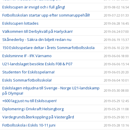
Eskilscupen är invigd och i full gång!
2019-08-02 16:54
Fotbollsskolan startar upp efter sommaruppehåll!
2019-07-22 01:33
Eskilscupen lottades
2019-06-28 16:45
Välkommen till Derbykväll på Harlyckan!
2019-06-24 07:00
Skånederby - Säkra din biljett redan nu
2019-06-19 15:37
150 Eskilsspelare deltar i årets Sommarfotbollsskola
2019-06-10 22:39
Eskilsminne IF - IFK Värnamo
2019-06-06 18:00
U21-landslaget besökte Eskils F08 & P07
2019-06-06 15:14
Studenten för Eskilsspelarna!
2019-06-05 20:20
Eskils Sommarfotbollsskola!
2019-06-04 10:01
Eskilslagen inbjudna till Sverige - Norge U21-landskamp
2019-05-30 08:00
på Olympia!
+600 lag just nu till Eskilscupen!
2019-05-29 12:45
Diplomering i Drivkraft Helsingborg
2019-05-29 11:08
Värdegrundsåterkoppling på Västergård
2019-05-29 00:11
Fotbollsskola i Eskils 10-11 juni
2019-05-28 13:16