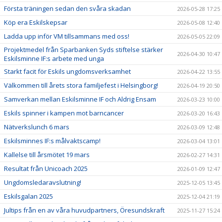
Första träningen sedan den svåra skadan
2026-05-28 17:25
Köp era Eskilskepsar
2026-05-08 12:40
Ladda upp inför VM tillsammans med oss!
2026-05-05 22:09
Projektmedel från Sparbanken Syds stiftelse stärker
2026-04-30 10:47
Eskilsminne IF:s arbete med unga
Starkt facit för Eskils ungdomsverksamhet
2026-04-22 13:55
Välkommen till årets stora familjefest i Helsingborg!
2026-04-19 20:50
Samverkan mellan Eskilsminne IF och Aldrig Ensam
2026-03-23 10:00
Eskils spinner i kampen mot barncancer
2026-03-20 16:43
Nätverkslunch 6 mars
2026-03-09 12:48
Eskilsminnes IF:s målvaktscamp!
2026-03-04 13:01
Kallelse till årsmötet 19 mars
2026-02-27 14:31
Resultat från Unicoach 2025
2026-01-09 12:47
Ungdomsledaravslutning!
2025-12-05 13:45
Eskilsgalan 2025
2025-12-04 21:19
Jultips från en av våra huvudpartners, Öresundskraft
2025-11-27 15:24