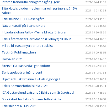
Interna tränarutbildningarna igång igen!
2021-10-24 19:10
Elite Hotels bjuder medlemmar och partners på 15%
2021-10-21 10:31
rabatt!
Eskilsminne IF - FC Rosengård
2021-10-13 11:16
Nätverksträff på Scandic Nord!
2021-10-06 16:52
Inbjudan Johan Fallby - Tema Idrottsföräldrar
2021-09-30 09:30
Eskils återstartar Herr Motion (Oldboys) till 2022!
2021-09-24 16:15
Vill du bli nästa nya tränare i Eskils?
2021-09-17 15:58
Tack för Publikmatchen!
2021-09-09 13:58
Höllviken 2021
2021-09-06 14:16
Årets ”Lilla Hästveda” genomfört!
2021-08-22 08:08
Seriespelet drar igång igen!
2021-08-13 07:35
Biljettlänk Eskilsminne IF - Helsingborgs IF
2021-08-12 16:34
Eskils Sommarfotbollskola 2021!
2021-06-28 15:31
ICA Gustavslund satsar på Eskils som Gräsrotsval
2021-06-17 15:00
Succéstart för Eskils Sommarfotbollskola
2021-06-16 16:59
Eskilsbladet 6 - Juni 2021
2021-06-10 15:10