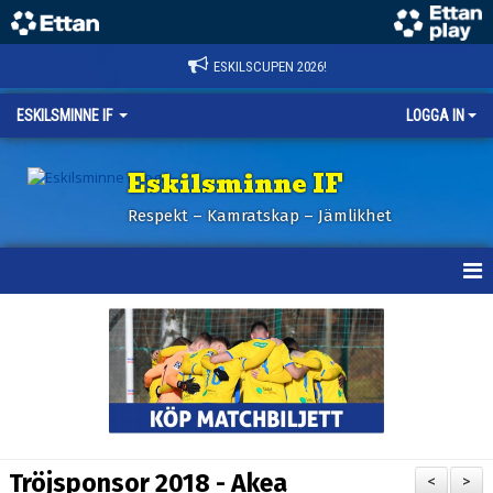
ESKILSCUPEN 2026!
ESKILSMINNE IF
LOGGA IN
Eskilsminne IF
Respekt – Kamratskap – Jämlikhet
HEM
NYHETER
BILDER ESKILSCUPEN
OM KLUBBEN
Tröjsponsor 2018 - Akea
<
>