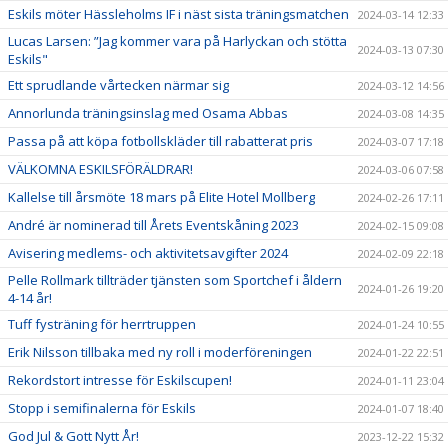
Eskils möter Hässleholms IF i näst sista träningsmatchen
2024-03-14 12:33
Lucas Larsen: ”Jag kommer vara på Harlyckan och stötta
2024-03-13 07:30
Eskils"
Ett sprudlande vårtecken närmar sig
2024-03-12 14:56
Annorlunda träningsinslag med Osama Abbas
2024-03-08 14:35
Passa på att köpa fotbollskläder till rabatterat pris
2024-03-07 17:18
VÄLKOMNA ESKILSFÖRÄLDRAR!
2024-03-06 07:58
Kallelse till årsmöte 18 mars på Elite Hotel Mollberg
2024-02-26 17:11
André är nominerad till Årets Eventskåning 2023
2024-02-15 09:08
Avisering medlems- och aktivitetsavgifter 2024
2024-02-09 22:18
Pelle Rollmark tillträder tjänsten som Sportchef i åldern
2024-01-26 19:20
4-14 år!
Tuff fysträning för herrtruppen
2024-01-24 10:55
Erik Nilsson tillbaka med ny roll i moderföreningen
2024-01-22 22:51
Rekordstort intresse för Eskilscupen!
2024-01-11 23:04
Stopp i semifinalerna för Eskils
2024-01-07 18:40
God Jul & Gott Nytt År!
2023-12-22 15:32