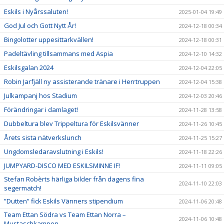
Eskils i Nyårssaluten!
2025-01-04 19:49
God Jul och Gott Nytt År!
2024-12-18 00:34
Bingolotter uppesittarkvällen!
2024-12-18 00:31
Padeltävling tillsammans med Aspia
2024-12-10 14:32
Eskilsgalan 2024
2024-12-04 22:05
Robin Jarfjäll ny assisterande tränare i Herrtruppen
2024-12-04 15:38
Julkampanj hos Stadium
2024-12-03 20:46
Förändringar i damlaget!
2024-11-28 13:58
Dubbeltura blev Trippeltura för Eskilsvänner
2024-11-26 10:45
Årets sista nätverkslunch
2024-11-25 15:27
Ungdomsledaravslutning i Eskils!
2024-11-18 22:26
JUMPYARD-DISCO MED ESKILSMINNE IF!
2024-11-11 09:05
Stefan Robèrts härliga bilder från dagens fina
2024-11-10 22:03
segermatch!
”Dutten” fick Eskils Vänners stipendium
2024-11-06 20:48
Team Ettan Södra vs Team Ettan Norra –
2024-11-06 10:48
Mustaschkampen