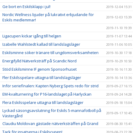
Ge bort en Eskilsklapp i jul!
2019-12-04 15:31
Nordic Wellness bjuder på lukrativt erbjudande för
2019-12-03 15:39
Eskils medlemmar!
2019-11-10 19:39
Ligacupen kickar igång till helgen
2019-11-07 13:44
Izabelle Wahlstedt kallad till landslagsläger
2019-11-06 10:05
Eskilsminne söker tränare till ungdomsverksamheten
2019-10-30 17:18
Energifylld Nätverksträff på Scandic Nord
2019-10-29 10:50
Stöd Eskilsminne IF genom Sponsorhuset
2019-10-16 11:30
Fler Eskilsspelare uttagna till landslagsläger
2019-10-14 13:36
Inför seriefinalen: Kapten Nyberg Spets redo för strid
2019-09-27 16:15
EM-kvalturnering för P16-landslaget på Harlyckan
2019-09-24 14:28
Flera Eskilsspelare uttagna till landslagsläger
2019-09-18 15:04
Lyckad säsongsavslutning för Eskils 5-mannafotboll på
2019-09-17 10:45
Västergård
Claudiu Moldovan gästade nätverksträffen på Grand
2019-08-30 15:41
Tack för insatserna i Eskilscupen!
2019-08-23 22:28