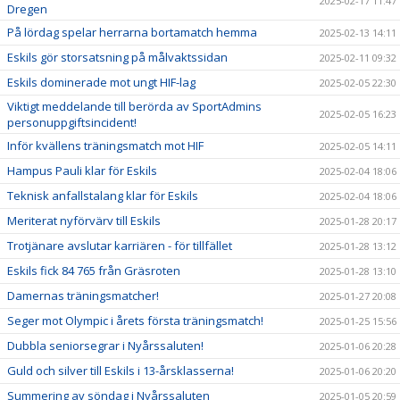
2025-02-17 11:47
Dregen
På lördag spelar herrarna bortamatch hemma
2025-02-13 14:11
Eskils gör storsatsning på målvaktssidan
2025-02-11 09:32
Eskils dominerade mot ungt HIF-lag
2025-02-05 22:30
Viktigt meddelande till berörda av SportAdmins
2025-02-05 16:23
personuppgiftsincident!
Inför kvällens träningsmatch mot HIF
2025-02-05 14:11
Hampus Pauli klar för Eskils
2025-02-04 18:06
Teknisk anfallstalang klar för Eskils
2025-02-04 18:06
Meriterat nyförvärv till Eskils
2025-01-28 20:17
Trotjänare avslutar karriären - för tillfället
2025-01-28 13:12
Eskils fick 84 765 från Gräsroten
2025-01-28 13:10
Damernas träningsmatcher!
2025-01-27 20:08
Seger mot Olympic i årets första träningsmatch!
2025-01-25 15:56
Dubbla seniorsegrar i Nyårssaluten!
2025-01-06 20:28
Guld och silver till Eskils i 13-årsklasserna!
2025-01-06 20:20
Summering av söndag i Nyårssaluten
2025-01-05 20:59