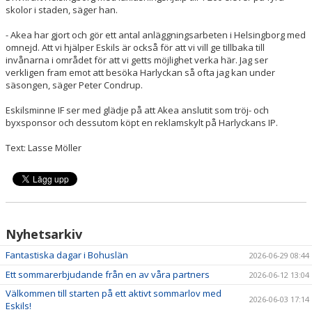
skolor i staden, säger han.
- Akea har gjort och gör ett antal anläggningsarbeten i Helsingborg med
omnejd. Att vi hjälper Eskils är också för att vi vill ge tillbaka till
invånarna i området för att vi getts möjlighet verka här. Jag ser
verkligen fram emot att besöka Harlyckan så ofta jag kan under
säsongen, säger Peter Condrup.
Eskilsminne IF ser med glädje på att Akea anslutit som tröj- och
byxsponsor och dessutom köpt en reklamskylt på Harlyckans IP.
Text: Lasse Möller
Nyhetsarkiv
Fantastiska dagar i Bohuslän
2026-06-29 08:44
Ett sommarerbjudande från en av våra partners
2026-06-12 13:04
Välkommen till starten på ett aktivt sommarlov med
2026-06-03 17:14
Eskils!