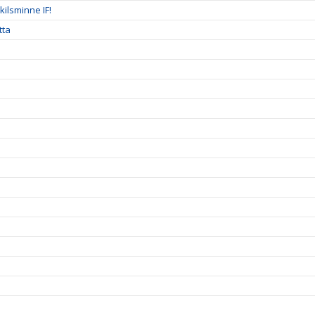
ilsminne IF!
tta