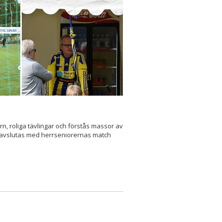
rn, roliga tävlingar och förstås massor av
avslutas med herrseniorernas match