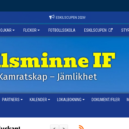
ESKILSCUPEN 2026!
POJKAR
FLICKOR
FOTBOLLSSKOLA
ESKILSCUPEN
STY
ilsminne IF
Kamratskap – Jämlikhet
PARTNERS
KALENDER
LOKALBOKNING
DOKUMENT/FILER
M
<
>