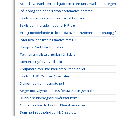
Scandic Oceanhamnen bjuder in till en unik kväll med Dregen
På lördag spelar herrarna bortamatch hemma
Eskils gör storsatsning på målvaktssidan
Eskils dominerade mot ungt HIF-lag
Viktigt meddelande till berörda av SportAdmins personuppgif
Inför kvällens träningsmatch mot HIF
Hampus Pauli klar för Eskils
Teknisk anfallstalang klar för Eskils
Meriterat nyförvärv till Eskils
Trotjänare avslutar karriären - för tillfället
Eskils fick 84 765 från Gräsroten
Damernas träningsmatcher!
Seger mot Olympic i årets första träningsmatch!
Dubbla seniorsegrar i Nyårssaluten!
Guld och silver till Eskils i 13-årsklasserna!
Summering av söndag i Nyårssaluten