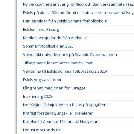
Ny verksamhetsansvarig för flick- och damverksamheten i Esk
Eskils på plats i Båstad för att diskutera idrottens samhällsny
Härliga bilder från Eskils Sommarfotbollsskola
Eskilsminne IF i sorg
Medlemserbjudande från Addvoice!
Sommarfotbollsskolan 2025
Välbesökt nätverkslunch på Scandic Oceanhamnen
Tillsammans för ett bättre matchklimat!
Välkomna till Eskils sommarfotbollsskola 2025!
Eskils yngsta stjärnor!
Lång rehab medicinen för "Dragge"
Inskrivning 2025
Izet Kaljic: "Ödmjukhet och fokus på uppgiften"
Kraftigt förstärkt Ljungskile i premiären
Kallelse till årsmöte 19 mars på Harlyckan!
Förlust mot Lunds BK