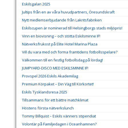
Eskilsgalan 2025
Jultips från en av våra huvudpartners, Öresundskraft
Nytt medlemserbjudande från Lakritsfabriken
Eskilscupen är nominerad till Helsingborgs stads miljöpris!
Vinn en biovisning – och stötta Eskilsminne IF!
Nätverksfrukost på Elite Hotel Marina Plaza
Vill du vara med och forma framtidens fotbollsspelare?
Välkommen till en festlig fotbollsdag på lördag!
JUMPYARD-DISCO MED ESKILSMINNE IF!
Provspel 2026 Eskils Akademilag
Premium Körpaket – Din Väg till Körkortet!
Eskils Tysklandsresa 2025
Tillsammans för ett bättre matchklimat
Höstens första nätverkslunch
Tommy Billquist – Eskils vänners stipendiat
Volontär på Familjedagen i Oceanhamnen?