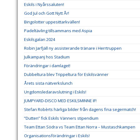
Eskils i Nyårssaluten!
God Jul och Gott Nytt År!
Bingolotter uppesittarkvällen!
Padeltävling tillsammans med Aspia
Eskilsgalan 2024
Robin Jarfjäll ny assisterande tränare i Herrtruppen
Julkampanj hos Stadium
Förändringar i damlaget!
Dubbeltura blev Trippeltura för Eskilsvänner
Årets sista nätverkslunch
Ungdomsledaravslutning i Eskils!
JUMPYARD-DISCO MED ESKILSMINNE IF!
Stefan Robèrts härliga bilder från dagens fina segermatch!
”Dutten” fick Eskils Vänners stipendium
Team Ettan Södra vs Team Ettan Norra – Mustaschkampen
Organisationsförändringar i Eskils!