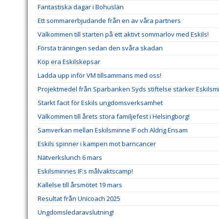
Fantastiska dagar i Bohuslän
Ett sommarerbjudande från en av våra partners
Välkommen till starten på ett aktivt sommarlov med Eskils!
Första träningen sedan den svåra skadan
Köp era Eskilskepsar
Ladda upp inför VM tillsammans med oss!
Projektmedel från Sparbanken Syds stiftelse stärker Eskilsm
Starkt facit för Eskils ungdomsverksamhet
Välkommen till årets stora familjefest i Helsingborg!
Samverkan mellan Eskilsminne IF och Aldrig Ensam
Eskils spinner i kampen mot barncancer
Nätverkslunch 6 mars
Eskilsminnes IF:s målvaktscamp!
Kallelse till årsmötet 19 mars
Resultat från Unicoach 2025
Ungdomsledaravslutning!