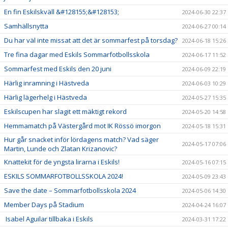
En fin Eskilskväll &#128155;&#128153;
2024-06-30 22:37
Samhällsnytta
2024-06-27 00:14
Du har väl inte missat att det är sommarfest på torsdag?
2024-06-18 15:26
Tre fina dagar med Eskils Sommarfotbollsskola
2024-06-17 11:52
Sommarfest med Eskils den 20 juni
2024-06-09 22:19
Härlig inramning i Hästveda
2024-06-03 10:29
Härlig lägerhelg i Hästveda
2024-05-27 15:35
Eskilscupen har slagit ett mäktigt rekord
2024-05-20 14:58
Hemmamatch på Västergård mot IK Rössö imorgon
2024-05-18 15:31
Hur går snacket inför lördagens match? Vad säger
2024-05-17 07:06
Martin, Lunde och Zlatan Krizanovic?
Knattekit för de yngsta lirarna i Eskils!
2024-05-16 07:15
ESKILS SOMMARFOTBOLLSSKOLA 2024!
2024-05-09 23:43
Save the date – Sommarfotbollsskola 2024
2024-05-06 14:30
Member Days på Stadium
2024-04-24 16:07
Isabel Aguilar tillbaka i Eskils
2024-03-31 17:22