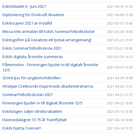
Eskilsbladet 6 - Juni 2021
2021-06-10 15:10
Diplomering för Drivkraft Akademi
2021-06-09 15:58
Eskilscupen 2021 är inställd
2021-05-31 16:42
Missa inte anmälan till Eskils Sommarfotbollsskola!
2021-05-24 16:00
Eskilsgolfen på Vasatorp ett lyckat arrangemang!
2021-05-23 15:37
Eskils Sommarfotbollsskola 2021
2021-05-21 19:00
Eskils digitala årsmöte summeras
2021-05-20 16:12
Påminnelse - Föreningen bjuder in till digitalt årsmöte
2021-05-05 15:30
12/5
Grönt ljus för ungdomsfotbollen
2021-04-29 14:58
Hristijan Cvetkovski inspirerade akademitränarna
2021-04-26 11:01
Sommarfotbollsskolan 2021
2021-04-23 21:37
Föreningen bjuder in till digitalt årsmöte 12/5
2021-04-22 16:00
Eskilslagen säljer Idrottsrabatten
2021-04-16 13:56
Hästvedalägret 13-15 år framflyttat!
2021-04-14 16:00
Eskils hjärta Coerver!
2021-04-14 11:31