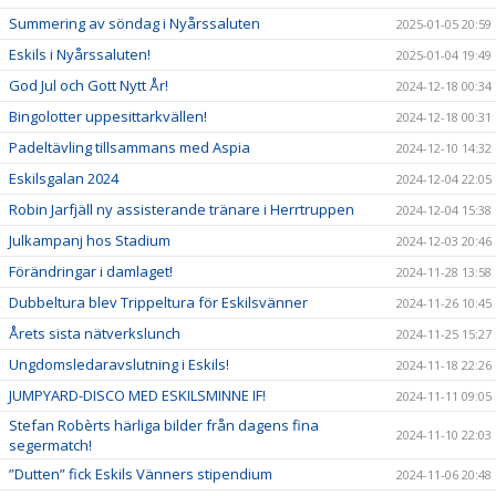
Summering av söndag i Nyårssaluten
2025-01-05 20:59
Eskils i Nyårssaluten!
2025-01-04 19:49
God Jul och Gott Nytt År!
2024-12-18 00:34
Bingolotter uppesittarkvällen!
2024-12-18 00:31
Padeltävling tillsammans med Aspia
2024-12-10 14:32
Eskilsgalan 2024
2024-12-04 22:05
Robin Jarfjäll ny assisterande tränare i Herrtruppen
2024-12-04 15:38
Julkampanj hos Stadium
2024-12-03 20:46
Förändringar i damlaget!
2024-11-28 13:58
Dubbeltura blev Trippeltura för Eskilsvänner
2024-11-26 10:45
Årets sista nätverkslunch
2024-11-25 15:27
Ungdomsledaravslutning i Eskils!
2024-11-18 22:26
JUMPYARD-DISCO MED ESKILSMINNE IF!
2024-11-11 09:05
Stefan Robèrts härliga bilder från dagens fina
2024-11-10 22:03
segermatch!
”Dutten” fick Eskils Vänners stipendium
2024-11-06 20:48