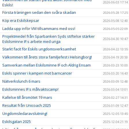
2026-06-03 17:14
Eskils!
Första träningen sedan den svåra skadan
2026-05-28 17:25
Köp era Eskilskepsar
2026-05-08 12:40
Ladda upp inför VM tillsammans med oss!
2026-05-05 22:09
Projektmedel från Sparbanken Syds stiftelse stärker
2026-04-30 10:47
Eskilsminne IF:s arbete med unga
Starkt facit för Eskils ungdomsverksamhet
2026-04-22 13:55
Välkommen till årets stora familjefest i Helsingborg!
2026-04-19 20:50
Samverkan mellan Eskilsminne IF och Aldrig Ensam
2026-03-23 10:00
Eskils spinner i kampen mot barncancer
2026-03-20 16:43
Nätverkslunch 6 mars
2026-03-09 12:48
Eskilsminnes IF:s målvaktscamp!
2026-03-04 13:01
Kallelse till årsmötet 19 mars
2026-02-27 14:31
Resultat från Unicoach 2025
2026-01-09 12:47
Ungdomsledaravslutning!
2025-12-05 13:45
Eskilsgalan 2025
2025-12-04 21:19