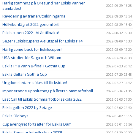
Härlig stämning på Öresund när Eskils vänner
2022-09-29 16:28
samlades!
Revidering av tränarutbildningarna
2022-08-30 13:54
Höllvikenlägret 2022 genomfört!
2022-08-29 15:40
Eskilscupen 2022 - Vi är tillbaka!
2022-08-12 09:30
Seger i Eskilscupens A-slutspel för Eskils P14!
2022-08-09 16:33
Härlig come back för Eskilscupen!
2022-08-09 12:20
USA-studier för Saga och William
2022-07-28 20:33
Eskils P18 vann B-final i Gothia Cup
2022-07-23 20:12
Eskils deltar i Gothia Cup
2022-07-20 23:48
Ungdomsledare sökes till flicksidan!
2022-06-27 14:52
Imponerande uppslutning på årets Sommarfotboll
2022-06-16 21:35
Last Call till Eskils Sommarfotbollsskola 2022!
2022-06-03 07:30
Eskilsgolfen 2022 by 3etage
2022-06-02 22:50
Eskils Oldboys
2022-06-02 15:55
Cupäventyret fortsätter för Eskils Dam
2022-06-01 06:56
Eskils Sommarfotbollsskola 2022!
2022-05-30 10:20