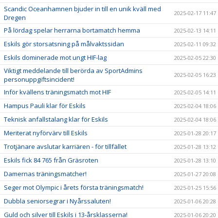
Scandic Oceanhamnen bjuder in till en unik kväll med
2025-02-17 11:47
Dregen
På lördag spelar herrarna bortamatch hemma
2025-02-13 14:11
Eskils gör storsatsning på målvaktssidan
2025-02-11 09:32
Eskils dominerade mot ungt HIF-lag
2025-02-05 22:30
Viktigt meddelande till berörda av SportAdmins
2025-02-05 16:23
personuppgiftsincident!
Inför kvällens träningsmatch mot HIF
2025-02-05 14:11
Hampus Pauli klar för Eskils
2025-02-04 18:06
Teknisk anfallstalang klar för Eskils
2025-02-04 18:06
Meriterat nyförvärv till Eskils
2025-01-28 20:17
Trotjänare avslutar karriären - för tillfället
2025-01-28 13:12
Eskils fick 84 765 från Gräsroten
2025-01-28 13:10
Damernas träningsmatcher!
2025-01-27 20:08
Seger mot Olympic i årets första träningsmatch!
2025-01-25 15:56
Dubbla seniorsegrar i Nyårssaluten!
2025-01-06 20:28
Guld och silver till Eskils i 13-årsklasserna!
2025-01-06 20:20