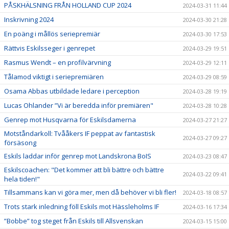
PÅSKHÄLSNING FRÅN HOLLAND CUP 2024
2024-03-31 11:44
Inskrivning 2024
2024-03-30 21:28
En poäng i mållös seriepremiär
2024-03-30 17:53
Rättvis Eskilsseger i genrepet
2024-03-29 19:51
Rasmus Wendt – en profilvärvning
2024-03-29 12:11
Tålamod viktigt i seriepremiären
2024-03-29 08:59
Osama Abbas utbildade ledare i perception
2024-03-28 19:19
Lucas Ohlander ”Vi är beredda inför premiären"
2024-03-28 10:28
Genrep mot Husqvarna för Eskilsdamerna
2024-03-27 21:27
Motståndarkoll: Tvååkers IF peppat av fantastisk
2024-03-27 09:27
försäsong
Eskils laddar inför genrep mot Landskrona BoIS
2024-03-23 08:47
Eskilscoachen: "Det kommer att bli bättre och bättre
2024-03-22 09:41
hela tiden!"
Tillsammans kan vi göra mer, men då behöver vi bli fler!
2024-03-18 08:57
Trots stark inledning föll Eskils mot Hässleholms IF
2024-03-16 17:34
”Bobbe” tog steget från Eskils till Allsvenskan
2024-03-15 15:00