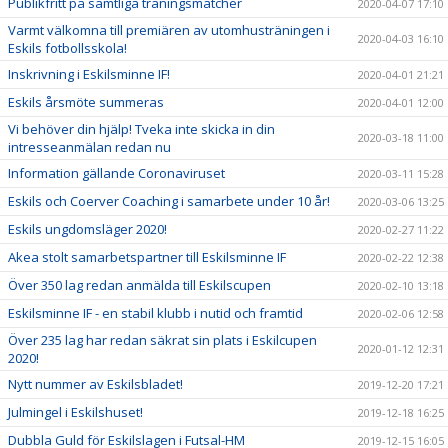
Publikfritt på samtliga träningsmatcher
2020-04-07 17:10
Varmt välkomna till premiären av utomhusträningen i
2020-04-03 16:10
Eskils fotbollsskola!
Inskrivning i Eskilsminne IF!
2020-04-01 21:21
Eskils årsmöte summeras
2020-04-01 12:00
Vi behöver din hjälp! Tveka inte skicka in din
2020-03-18 11:00
intresseanmälan redan nu
Information gällande Coronaviruset
2020-03-11 15:28
Eskils och Coerver Coaching i samarbete under 10 år!
2020-03-06 13:25
Eskils ungdomsläger 2020!
2020-02-27 11:22
Akea stolt samarbetspartner till Eskilsminne IF
2020-02-22 12:38
Över 350 lag redan anmälda till Eskilscupen
2020-02-10 13:18
Eskilsminne IF - en stabil klubb i nutid och framtid
2020-02-06 12:58
Över 235 lag har redan säkrat sin plats i Eskilcupen
2020-01-12 12:31
2020!
Nytt nummer av Eskilsbladet!
2019-12-20 17:21
Julmingel i Eskilshuset!
2019-12-18 16:25
Dubbla Guld för Eskilslagen i Futsal-HM
2019-12-15 16:05