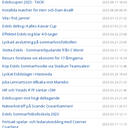
Eskilscupen 2023 - TACK!
2023-08-11 18:06
Inställda matcher för Herr och Dam ikväll!
2023-08-08 08:39
Vila i frid, Janne!
2023-07-13 21:32
Eskils deltog i Kalles Kaviar Cup
2023-07-05 21:10
Effektivt Eskils tog klar 4-0-seger
2023-06-22 23:08
Lyckad avslutning på sommarlovsfotbollen
2023-06-21 23:00
Stötta Eskils - Sommarerbjudande från C More!
2023-06-21 17:16
Resurs föreläste om ekonomi för 17-åringarna
2023-06-15 19:34
Köp Eskils Sommarhoodie via Stadium Teamsales!
2023-06-15 15:48
Lyckat Eskilsläger i Hästveda
2023-05-29 19:04
Julia Lennartsson tillbaka mot Mariebo
2023-05-26 21:33
HIF och Ystads IF FF väntar i DM
2023-05-25 21:40
Eskilscupen mot högt deltagande
2023-05-25 21:34
Nätverksträff på Scandic Oceanhamnen!
2023-05-17 20:37
Eskils Sommarfotbollsskola 2023
2023-05-15 12:11
Fortsatt spelar- och ledarutveckling med Coerver
2023-05-11 11:13
Coaching