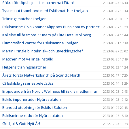
Säkra förköpsbiljett till matcherna i Ettan!
2023-03-23 16:14
Tyst minut i samband med Eskilsmatcher i helgen
2023-03-17 11:14
Träningsmatcher i helgen
2023-03-16 09:57
Eskilsminne IF välkomnar Klippans Buss som ny partner!
2023-03-07 18:29
Kallelse till årsmöte 22 mars på Elite Hotel Mollberg
2023-03-04 11:44
Elitmotstånd väntar för Eskilsminne i helgen
2023-03-01 17:18
Martin Pringle blir teknisk- och utvecklingschef
2023-02-27 20:02
Matchen mot Vellinge inställd
2023-02-25 17:19
Helgens träningsmatcher
2023-02-23 11:24
Årets första Nätverkslunch på Scandic Nord!
2023-02-17 17:20
63 Eskilslag i seriespelet 2023!
2023-02-14 13:29
Erbjudande från Nordic Wellness till Eskils medlemmar
2023-02-08 12:43
Eskils imponerade i Nyårssaluten
2023-01-08 19:42
Blandad utdelning för Eskils i Saluten
2023-01-07 20:13
Eskilsminne redo för Nyårssaluten
2023-01-05 15:40
God Jul & Gott Nytt År!
2022-12-23 11:53