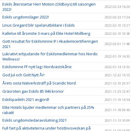
Eskils återstartar Herr Motion (Oldboys) till säsongen
2022-02-24 16:26
2022!
Eskils ungdomsläger 2022!
2022-02-23 17:24
Linus Gregard blir spelarutbildare i Eskils
2022-02-10 13:27
Kallelse till årsmöte 3 mars på Elite Hotel Mollberg
2022-02-10 10:58
Gott resultat för Eskilsminne IF i Akademicertifieringen
2022-02-01 11:48
2021
Lukrativt erbjudande för Eskilsmedlemmar hos Nordic
2022-01-19 14:33
Wellness!
Eskilsminne FF nytt lag i Nordvästskåne
2022-01-14 13:32
God Jul och Gott Nytt År!
2021-12-22 16:13
Årets sista Nätverksträff på Scandic Nord
2021-12-10 20:37
Gräsroten gav Eskils 85 946 kronor
2021-11-25 12:47
Eskilspadeln 2021 avgjord!
2021-11-19 16:54
Elite Hotels bjuder medlemmar och partners på 25%
2021-11-18 09:46
rabatt!
Eskils ungdomsledaravslutning 2021
2021-11-13 10:09
Full fart på aktiviteterna under höstlovsveckan på
2021-11-05 14:09