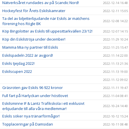
Nätverksåret rundades av på Scandic Nord!
2022-12-14 16:48
Hockeyfest för Årets Eskilskamrater
2022-12-11 15:05
Ta del av biljetterbjudande när Eskils är matchens
2022-12-08 14:22
förening hos Rögle BK
Köp Bingolotter av Eskils till uppesittarkvällen 23/12!
2022-12-07 14:15
Köp din Eskilströja under december!
2022-11-29 10:24
Mamma Mia ny partner till Eskils
2022-11-25 15:47
Eskilspadeln 2022 är avgjord!
2022-11-14 22:00
Eskils tjejdag 2022!
2022-11-13 21:36
Eskilscupen 2022
2022-11-13 19:00
2022-11-12 09:02
Gräsroten gav Eskils 96 922 kronor
2022-11-11 19:47
Full fart på Harlyckan under höstlovet
2022-11-04 08:41
Eskilsminne IF & Lantz Trafikskola i ett exklusivt
2022-10-24 14:40
erbjudande till alla våra medlemmar!
Eskils söker nya tränarförmågor!
2022-10-12 15:24
Topplaceringar på Damsidan
2022-10-11 08:48