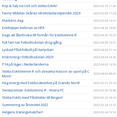
Köp & Sälj via Uzit och stötta Eskils!
2023-05-10 11:43
Fanny tilldelas Skånes Idrottsledarstipendie 2023!
2023-05-09 17:24
Klackens dag
2023-05-04 16:51
Eskilstjejer belönas av HFA
2023-04-20 14:09
Dags att återbruka till förmån för Eskilsminne IF
2023-04-20 10:37
Full fart när Fotbollsskolan drog igång
2023-04-08 16:41
Lyckad Påskfotboll på Harlyckan
2023-04-06 11:16
Inskrivning i Fotbollsskolan 2023!
2023-04-04 14:10
P14 på läger i Nederländerna
2023-04-03 16:55
Stötta Eskilsminne IF och streama massor av sport på C
2023-04-03 08:41
More!
Hög energi med Eskilsnätverket på Scandic Nord!
2023-03-31 19:16
Seriepremiär: Eskilsminne IF - Ariana FC
2023-03-30 16:58
Stötta Eskils med Påsklotter till Bingon!
2023-03-29 18:16
Summering av årsmötet 2022
2023-03-24 15:12
Helgens träningsmatcher!
2023-03-24 10:10