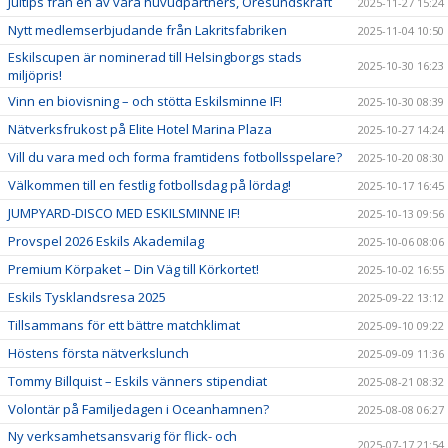
Jultips från en av våra huvudpartners, Öresundskraft
2025-11-27 15:24
Nytt medlemserbjudande från Lakritsfabriken
2025-11-04 10:50
Eskilscupen är nominerad till Helsingborgs stads
2025-10-30 16:23
miljöpris!
Vinn en biovisning – och stötta Eskilsminne IF!
2025-10-30 08:39
Nätverksfrukost på Elite Hotel Marina Plaza
2025-10-27 14:24
Vill du vara med och forma framtidens fotbollsspelare?
2025-10-20 08:30
Välkommen till en festlig fotbollsdag på lördag!
2025-10-17 16:45
JUMPYARD-DISCO MED ESKILSMINNE IF!
2025-10-13 09:56
Provspel 2026 Eskils Akademilag
2025-10-06 08:06
Premium Körpaket – Din Väg till Körkortet!
2025-10-02 16:55
Eskils Tysklandsresa 2025
2025-09-22 13:12
Tillsammans för ett bättre matchklimat
2025-09-10 09:22
Höstens första nätverkslunch
2025-09-09 11:36
Tommy Billquist – Eskils vänners stipendiat
2025-08-21 08:32
Volontär på Familjedagen i Oceanhamnen?
2025-08-08 06:27
Ny verksamhetsansvarig för flick- och
2025-07-17 21:54