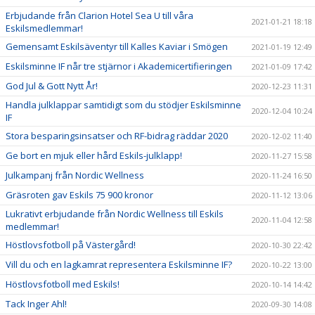
Erbjudande från Clarion Hotel Sea U till våra
2021-01-21 18:18
Eskilsmedlemmar!
Gemensamt Eskilsäventyr till Kalles Kaviar i Smögen
2021-01-19 12:49
Eskilsminne IF når tre stjärnor i Akademicertifieringen
2021-01-09 17:42
God Jul & Gott Nytt År!
2020-12-23 11:31
Handla julklappar samtidigt som du stödjer Eskilsminne
2020-12-04 10:24
IF
Stora besparingsinsatser och RF-bidrag räddar 2020
2020-12-02 11:40
Ge bort en mjuk eller hård Eskils-julklapp!
2020-11-27 15:58
Julkampanj från Nordic Wellness
2020-11-24 16:50
Gräsroten gav Eskils 75 900 kronor
2020-11-12 13:06
Lukrativt erbjudande från Nordic Wellness till Eskils
2020-11-04 12:58
medlemmar!
Höstlovsfotboll på Västergård!
2020-10-30 22:42
Vill du och en lagkamrat representera Eskilsminne IF?
2020-10-22 13:00
Höstlovsfotboll med Eskils!
2020-10-14 14:42
Tack Inger Ahl!
2020-09-30 14:08