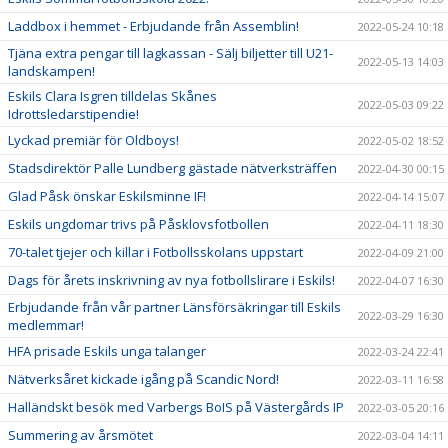
Laddbox i hemmet - Erbjudande från Assemblin!
2022-05-24 10:18
Tjäna extra pengar till lagkassan - Sälj biljetter till U21-
2022-05-13 14:03
landskampen!
Eskils Clara Isgren tilldelas Skånes
2022-05-03 09:22
Idrottsledarstipendie!
Lyckad premiär för Oldboys!
2022-05-02 18:52
Stadsdirektör Palle Lundberg gästade nätverksträffen
2022-04-30 00:15
Glad Påsk önskar Eskilsminne IF!
2022-04-14 15:07
Eskils ungdomar trivs på Påsklovsfotbollen
2022-04-11 18:30
70-talet tjejer och killar i Fotbollsskolans uppstart
2022-04-09 21:00
Dags för årets inskrivning av nya fotbollslirare i Eskils!
2022-04-07 16:30
Erbjudande från vår partner Länsförsäkringar till Eskils
2022-03-29 16:30
medlemmar!
HFA prisade Eskils unga talanger
2022-03-24 22:41
Nätverksåret kickade igång på Scandic Nord!
2022-03-11 16:58
Halländskt besök med Varbergs BoIS på Västergårds IP
2022-03-05 20:16
Summering av årsmötet
2022-03-04 14:11