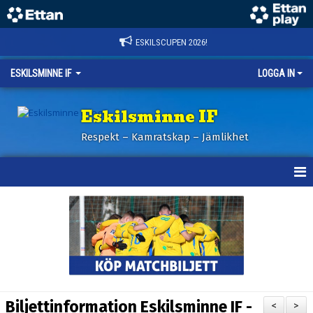
ESKILSCUPEN 2026!
ESKILSMINNE IF
LOGGA IN
Eskilsminne IF
Respekt – Kamratskap – Jämlikhet
HEM
NYHETER
BILDER ESKILSCUPEN
OM KLUBBEN
Biljettinformation Eskilsminne IF -
<
>