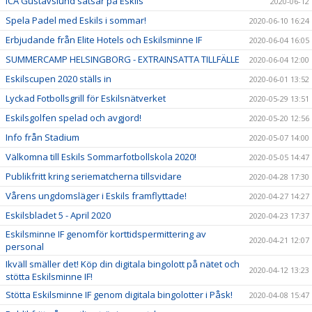
ICA Gustavslund satsar på Eskils
2020-06-12
Spela Padel med Eskils i sommar!
2020-06-10 16:24
Erbjudande från Elite Hotels och Eskilsminne IF
2020-06-04 16:05
SUMMERCAMP HELSINGBORG - EXTRAINSATTA TILLFÄLLE
2020-06-04 12:00
Eskilscupen 2020 ställs in
2020-06-01 13:52
Lyckad Fotbollsgrill för Eskilsnätverket
2020-05-29 13:51
Eskilsgolfen spelad och avgjord!
2020-05-20 12:56
Info från Stadium
2020-05-07 14:00
Välkomna till Eskils Sommarfotbollskola 2020!
2020-05-05 14:47
Publikfritt kring seriematcherna tillsvidare
2020-04-28 17:30
Vårens ungdomsläger i Eskils framflyttade!
2020-04-27 14:27
Eskilsbladet 5 - April 2020
2020-04-23 17:37
Eskilsminne IF genomför korttidspermittering av
2020-04-21 12:07
personal
Ikväll smäller det! Köp din digitala bingolott på nätet och
2020-04-12 13:23
stötta Eskilsminne IF!
Stötta Eskilsminne IF genom digitala bingolotter i Påsk!
2020-04-08 15:47