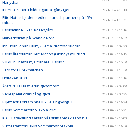
Harlyckan!
Interna tränarutbildningarna igång igen!
2021-10-24 19:10
Elite Hotels bjuder medlemmar och partners på 15%
2021-10-21 10:31
rabatt!
Eskilsminne IF - FC Rosengård
2021-10-13 11:16
Nätverksträff på Scandic Nord!
2021-10-06 16:52
Inbjudan Johan Fallby - Tema Idrottsföräldrar
2021-09-30 09:30
Eskils återstartar Herr Motion (Oldboys) till 2022!
2021-09-24 16:15
Vill du bli nästa nya tränare i Eskils?
2021-09-17 15:58
Tack för Publikmatchen!
2021-09-09 13:58
Höllviken 2021
2021-09-06 14:16
Årets ”Lilla Hästveda” genomfört!
2021-08-22 08:08
Seriespelet drar igång igen!
2021-08-13 07:35
Biljettlänk Eskilsminne IF - Helsingborgs IF
2021-08-12 16:34
Eskils Sommarfotbollskola 2021!
2021-06-28 15:31
ICA Gustavslund satsar på Eskils som Gräsrotsval
2021-06-17 15:00
Succéstart för Eskils Sommarfotbollskola
2021-06-16 16:59