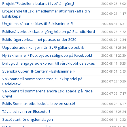
Projekt ”Fotbollens balans i livet” är igång!
2020-09-25 13:02
Erbjudande till Eskilsmedlemmar att införskaffa din
2020-09-21 11:17
Eskilskeps!
Ungdomstränare sökes till Eskilsminne IF!
2020-08-31 16:31
Eskilsnätverket kickade igång hösten på Scandic Nord
2020-08-28 14:52
Eskils lägerverksamhet pausas under 2020
2020-08-26 12:34
Uppdaterade riktlinjer från SvFF gällande publik
2020-08-13 23:36
Ny Eskilsmine IF Köp, byt och säljgrupp på Facebook!
2020-08-13 22:30
Driftig och engagerad ekonom till vårt klubbhus sökes
2020-08-11 15:23
Svenska Cupen: IF Centern - Eskilsminne IF
2020-08-01 12:53
Välkomna till sommarens tredje Eskilspadel på
2020-07-27 15:30
Padelcrew!
Välkomna till sommarens andra Eskilspadel på Padel
2020-07-02 17:17
Crew!
Eskils Sommarfotbollsskola blev en succé!
2020-06-24 16:47
Tävla och vinn en Elscooter!
2020-06-18 23:24
Succéstart för ungdomslagen
2020-06-16 12:22