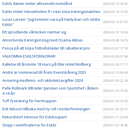
Eskils damer möter allsvenskt motstånd
2024-03-15 10:32
Eskils möter Hässleholms IF i näst sista träningsmatchen
2024-03-14 12:33
Lucas Larsen: ”Jag kommer vara på Harlyckan och stötta
2024-03-13 07:30
Eskils"
Ett sprudlande vårtecken närmar sig
2024-03-12 14:56
Annorlunda träningsinslag med Osama Abbas
2024-03-08 14:35
Passa på att köpa fotbollskläder till rabatterat pris
2024-03-07 17:18
VÄLKOMNA ESKILSFÖRÄLDRAR!
2024-03-06 07:58
Kallelse till årsmöte 18 mars på Elite Hotel Mollberg
2024-02-26 17:11
André är nominerad till Årets Eventskåning 2023
2024-02-15 09:08
Avisering medlems- och aktivitetsavgifter 2024
2024-02-09 22:18
Pelle Rollmark tillträder tjänsten som Sportchef i åldern
2024-01-26 19:20
4-14 år!
Tuff fysträning för herrtruppen
2024-01-24 10:55
Erik Nilsson tillbaka med ny roll i moderföreningen
2024-01-22 22:51
Rekordstort intresse för Eskilscupen!
2024-01-11 23:04
Stopp i semifinalerna för Eskils
2024-01-07 18:40