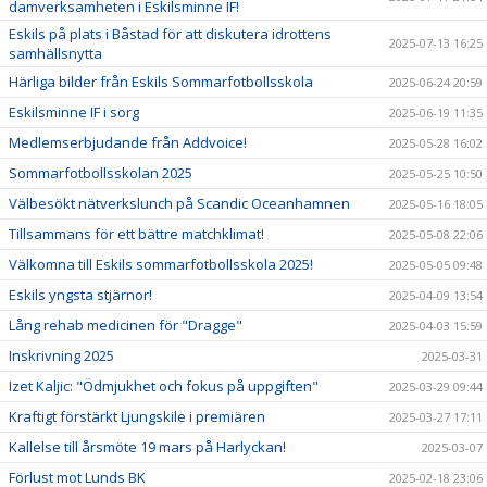
damverksamheten i Eskilsminne IF!
Eskils på plats i Båstad för att diskutera idrottens
2025-07-13 16:25
samhällsnytta
Härliga bilder från Eskils Sommarfotbollsskola
2025-06-24 20:59
Eskilsminne IF i sorg
2025-06-19 11:35
Medlemserbjudande från Addvoice!
2025-05-28 16:02
Sommarfotbollsskolan 2025
2025-05-25 10:50
Välbesökt nätverkslunch på Scandic Oceanhamnen
2025-05-16 18:05
Tillsammans för ett bättre matchklimat!
2025-05-08 22:06
Välkomna till Eskils sommarfotbollsskola 2025!
2025-05-05 09:48
Eskils yngsta stjärnor!
2025-04-09 13:54
Lång rehab medicinen för "Dragge"
2025-04-03 15:59
Inskrivning 2025
2025-03-31
Izet Kaljic: "Ödmjukhet och fokus på uppgiften"
2025-03-29 09:44
Kraftigt förstärkt Ljungskile i premiären
2025-03-27 17:11
Kallelse till årsmöte 19 mars på Harlyckan!
2025-03-07
Förlust mot Lunds BK
2025-02-18 23:06