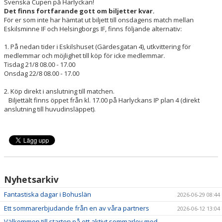
Svenska Cupen på Harlyckan!
Det finns fortfarande gott om biljetter kvar.
För er som inte har hämtat ut biljett till onsdagens match mellan
Eskilsminne IF och Helsingborgs IF, finns följande alternativ:
1. På nedan tider i Eskilshuset (Gärdesgatan 4), utkvittering för
medlemmar och möjlighet till köp för icke medlemmar.
Tisdag 21/8 08.00 - 17.00
Onsdag 22/8 08.00 - 17.00
2. Köp direkt i anslutning till matchen.
Biljettält finns öppet från kl. 17.00 på Harlyckans IP plan 4 (direkt
anslutning till huvudinsläppet).
Nyhetsarkiv
Fantastiska dagar i Bohuslän
2026-06-29 08:44
Ett sommarerbjudande från en av våra partners
2026-06-12 13:04
Välkommen till starten på ett aktivt sommarlov med