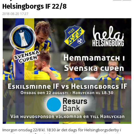
PARTNERS
Helsingborgs IF 22/8
2018-08-20 17:27
KALENDER
LOKALBOKNING
DOKUMENT/FILER
MEDLEMSKAP
ESKILS LOVFOTBOLL
BILJETTER
MEDLEMSFÖRMÅNER
Imorgon onsdag 22/8 kl. 18:30 är det dags för Helsingborgsderby i