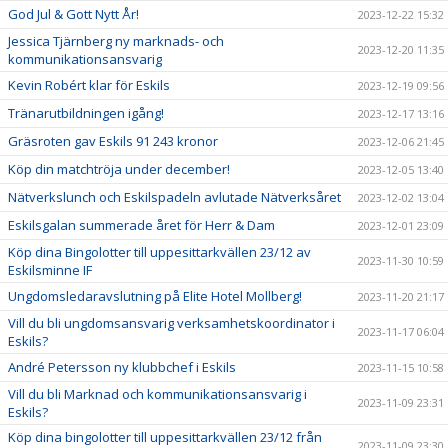
God Jul & Gott Nytt År!
2023-12-22 15:32
Jessica Tjärnberg ny marknads- och
2023-12-20 11:35
kommunikationsansvarig
Kevin Robért klar för Eskils
2023-12-19 09:56
Tränarutbildningen igång!
2023-12-17 13:16
Gräsroten gav Eskils 91 243 kronor
2023-12-06 21:45
Köp din matchtröja under december!
2023-12-05 13:40
Nätverkslunch och Eskilspadeln avlutade Nätverksåret
2023-12-02 13:04
Eskilsgalan summerade året för Herr & Dam
2023-12-01 23:09
Köp dina Bingolotter till uppesittarkvällen 23/12 av
2023-11-30 10:59
Eskilsminne IF
Ungdomsledaravslutning på Elite Hotel Mollberg!
2023-11-20 21:17
Vill du bli ungdomsansvarig verksamhetskoordinator i
2023-11-17 06:04
Eskils?
André Petersson ny klubbchef i Eskils
2023-11-15 10:58
Vill du bli Marknad och kommunikationsansvarig i
2023-11-09 23:31
Eskils?
Köp dina bingolotter till uppesittarkvällen 23/12 från
2023-11-09 23:30