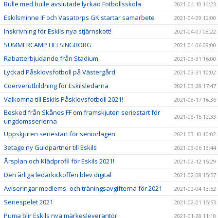
Bulle med bulle avslutade lyckad Fotbollsskola
2021-04-10 14:23
Eskilsminne IF och Vasatorps GK startar samarbete
2021-04-09 12:00
Inskrivning för Eskils nya stjärnskott!
2021-04-07 08:22
SUMMERCAMP HELSINGBORG
2021-04-06 09:00
Rabatterbjudande från Stadium
2021-03-31 16:00
Lyckad Påsklovsfotboll på Västergård
2021-03-31 10:02
Coerverutbildning för Eskilsledarna
2021-03-28 17:47
Välkomna till Eskils Påsklovsfotboll 2021!
2021-03-17 16:36
Besked från Skånes FF om framskjuten seriestart för
2021-03-15 12:33
ungdomsserierna
Uppskjuten seriestart för seniorlagen
2021-03-10 10:02
3etage ny Guldpartner till Eskils
2021-03-06 13:44
Årsplan och Klädprofil för Eskils 2021!
2021-02-12 15:29
Den årliga ledarkickoffen blev digital
2021-02-08 15:57
Aviseringar medlems- och träningsavgifterna för 2021
2021-02-04 13:52
Seriespelet 2021
2021-02-01 15:53
Puma blir Eskils nya märkesleverantör
2021-01-28 11:10