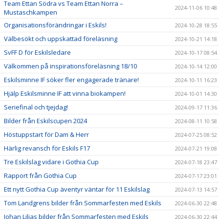
Team Ettan Södra vs Team Ettan Norra –
2024-11-06 10:48
Mustaschkampen
Organisationsförändringar i Eskils!
2024-10-28 18:55
Välbesökt och uppskattad föreläsning
2024-10-21 14:18
SvFF D för Eskilsledare
2024-10-17 08:54
Välkommen på inspirationsföreläsning 18/10
2024-10-14 12:00
Eskilsminne IF söker fler engagerade tränare!
2024-10-11 16:23
Hjälp Eskilsminne IF att vinna biokampen!
2024-10-01 14:30
Seriefinal och tjejdag!
2024-09-17 11:36
Bilder från Eskilscupen 2024
2024-08-11 10:58
Höstuppstart för Dam & Herr
2024-07-25 08:52
Härlig revansch för Eskils F17
2024-07-21 19:08
Tre Eskilslag vidare i Gothia Cup
2024-07-18 23:47
Rapport från Gothia Cup
2024-07-17 23:01
Ett nytt Gothia Cup äventyr väntar för 11 Eskilslag
2024-07-13 14:57
Tom Landgrens bilder från Sommarfesten med Eskils
2024-06-30 22:48
Johan Liljas bilder från Sommarfesten med Eskils
2024-06-30 22:44