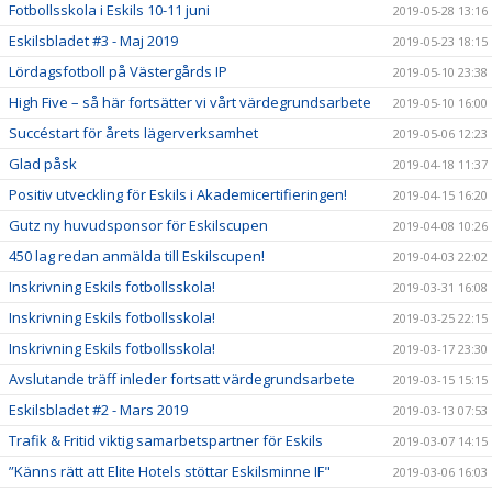
Fotbollsskola i Eskils 10-11 juni
2019-05-28 13:16
Eskilsbladet #3 - Maj 2019
2019-05-23 18:15
Lördagsfotboll på Västergårds IP
2019-05-10 23:38
High Five – så här fortsätter vi vårt värdegrundsarbete
2019-05-10 16:00
Succéstart för årets lägerverksamhet
2019-05-06 12:23
Glad påsk
2019-04-18 11:37
Positiv utveckling för Eskils i Akademicertifieringen!
2019-04-15 16:20
Gutz ny huvudsponsor för Eskilscupen
2019-04-08 10:26
450 lag redan anmälda till Eskilscupen!
2019-04-03 22:02
Inskrivning Eskils fotbollsskola!
2019-03-31 16:08
Inskrivning Eskils fotbollsskola!
2019-03-25 22:15
Inskrivning Eskils fotbollsskola!
2019-03-17 23:30
Avslutande träff inleder fortsatt värdegrundsarbete
2019-03-15 15:15
Eskilsbladet #2 - Mars 2019
2019-03-13 07:53
Trafik & Fritid viktig samarbetspartner för Eskils
2019-03-07 14:15
”Känns rätt att Elite Hotels stöttar Eskilsminne IF"
2019-03-06 16:03