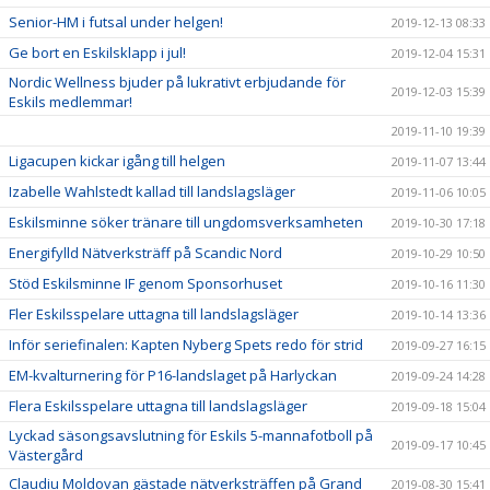
Senior-HM i futsal under helgen!
2019-12-13 08:33
Ge bort en Eskilsklapp i jul!
2019-12-04 15:31
Nordic Wellness bjuder på lukrativt erbjudande för
2019-12-03 15:39
Eskils medlemmar!
2019-11-10 19:39
Ligacupen kickar igång till helgen
2019-11-07 13:44
Izabelle Wahlstedt kallad till landslagsläger
2019-11-06 10:05
Eskilsminne söker tränare till ungdomsverksamheten
2019-10-30 17:18
Energifylld Nätverksträff på Scandic Nord
2019-10-29 10:50
Stöd Eskilsminne IF genom Sponsorhuset
2019-10-16 11:30
Fler Eskilsspelare uttagna till landslagsläger
2019-10-14 13:36
Inför seriefinalen: Kapten Nyberg Spets redo för strid
2019-09-27 16:15
EM-kvalturnering för P16-landslaget på Harlyckan
2019-09-24 14:28
Flera Eskilsspelare uttagna till landslagsläger
2019-09-18 15:04
Lyckad säsongsavslutning för Eskils 5-mannafotboll på
2019-09-17 10:45
Västergård
Claudiu Moldovan gästade nätverksträffen på Grand
2019-08-30 15:41