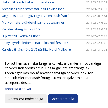
Håkan Skoog tillbaka i moderklubben!
2019-03-05 21:38
Anmälningarna strömmar in till Eskilscupen
2019-03-02 00:38
Ungdomsledarna gav High Five en push framåt
2019-02-28 14:51
Market Insight värdefull samarbetspartner
2019-02-27 08:20
Kansliet stängt tisdag 26/2
2019-02-26 08:27
Biljetter till Svenska Cupen!
2019-02-22 21:00
En ny styrelseledamot när Eskils höll årsmöte
2019-02-22 09:05
Kallelse till årsmöte 21/2 på Elite Hotel Mollberg
2019-02-13 17:01
Tisdag 12/2 är kansliet stängt!
2019-02-11 16:15
Spelarträffar inom High Five ger en gemensam syn från
För att hemsidan ska fungera korrekt använder vi nödvändiga
2019-02-08 09:21
liten till stor
cookies från SportAdmin. Dessa går inte att stänga av.
Föreningen kan också använda frivilliga cookies, t.ex. för
Biljetter till Svenska Cupen
2019-02-07 10:00
statistik eller marknadsföring. Du väljer själv om du vill
Valberedningens förslag
2019-02-01 15:35
acceptera dessa.
Biljettsläpp Svenska Cupen!
2019-01-23 21:09
Anpassa dina val
Biljettinformation inför Svenska Cupen!
2019-01-23 20:51
Acceptera nödvändiga
Acceptera alla
Kalle Olsson, ny klubbchef i Eskils
2019-01-22 15:45
Seniorlagens träningsläger spikade
2019-01-22 13:27