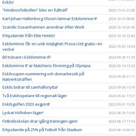
Eskils!
”Höstlovsfotbollen” blev en fullträff
2023-11-01 21:28
Karl-Johan Hallenborg Olsson lämnar Eskilsminne IF
2023-10-31 08:00
Scandic Oceanhamnen anordnar After Work
2023-10-16 20:45
Erbjudande från Elite Hotels!
2023-10-16 13:43
Eskilsminne får en unik möjlighet: Prova Uzit gratis i en
2023-10-02 12:04
vecka!
Bil tränare i Eskilsminne IF!
2023-09-29 11:32
Eskilsminne IF är Matchens förening på Olympia
2023-09-14 13:33
Eskilscupen-summering och domarbesök på
2023-09-08 21:11
Nätverksträffen
Eskils bidrar till samhällsnytta!
2023-09-06 15:19
Två Eskilsspelare till regionalt läger
2023-09-02 17:27
Eskilsgolfen 2023 avgjord!
2023-09-01 15:39
Lyckat Höllviken-läger!
2023-08-29 15:53
Fotbollsskolan drar igång träningen igen!
2023-08-17 17:14
Erbjudande på 25% på Fotboll från Stadium
2023-08-16 09:51