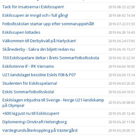
Tack för insatserna i Eskilscupen!
2019-08-23 22:28
Eskilscupen är invigd och i full gång!
2019-08-02 16:54
Fotbollsskolan startar upp efter sommaruppehåll!
2019-07-22 01:33
Eskilscupen lottades
2019-06-28 16:45
Välkommen till Derbykväll på Harlyckan!
2019-06-24 07:00
Skånederby - Säkra din biljett redan nu
2019-06-19 15:37
150 Eskilsspelare deltar i årets Sommarfotbollsskola
2019-06-10 22:39
Eskilsminne IF - IFK Värnamo
2019-06-06 18:00
U21-landslaget besökte Eskils F08 & P07
2019-06-06 15:14
Studenten för Eskilsspelarna!
2019-06-05 20:20
Eskils Sommarfotbollsskola!
2019-06-04 10:01
Eskilslagen inbjudna till Sverige - Norge U21-landskamp
2019-05-30 08:00
på Olympia!
+600 lag just nu till Eskilscupen!
2019-05-29 12:45
Diplomering i Drivkraft Helsingborg
2019-05-29 11:08
Värdegrundsåterkoppling på Västergård
2019-05-29 00:11