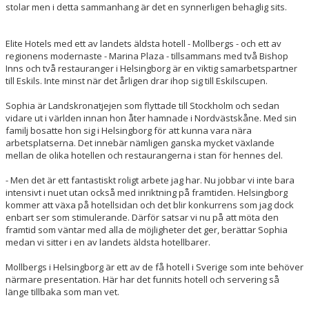
stolar men i detta sammanhang är det en synnerligen behaglig sits.
Elite Hotels med ett av landets äldsta hotell - Mollbergs - och ett av
regionens modernaste - Marina Plaza - tillsammans med två Bishop
Inns och två restauranger i Helsingborg är en viktig samarbetspartner
till Eskils. Inte minst när det årligen drar ihop sig till Eskilscupen.
Sophia är Landskronatjejen som flyttade till Stockholm och sedan
vidare ut i världen innan hon åter hamnade i Nordvästskåne. Med sin
familj bosatte hon sig i Helsingborg för att kunna vara nära
arbetsplatserna. Det innebär nämligen ganska mycket växlande
mellan de olika hotellen och restaurangerna i stan för hennes del.
- Men det är ett fantastiskt roligt arbete jag har. Nu jobbar vi inte bara
intensivt i nuet utan också med inriktning på framtiden. Helsingborg
kommer att växa på hotellsidan och det blir konkurrens som jag dock
enbart ser som stimulerande. Därför satsar vi nu på att möta den
framtid som väntar med alla de möjligheter det ger, berättar Sophia
medan vi sitter i en av landets äldsta hotellbarer.
Mollbergs i Helsingborg är ett av de få hotell i Sverige som inte behöver
närmare presentation. Här har det funnits hotell och servering så
länge tillbaka som man vet.