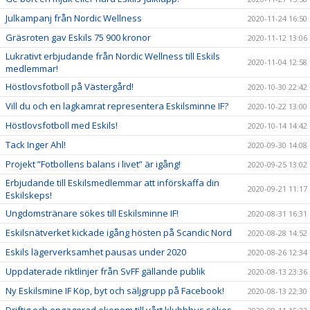
Julkampanj från Nordic Wellness
2020-11-24 16:50
Gräsroten gav Eskils 75 900 kronor
2020-11-12 13:06
Lukrativt erbjudande från Nordic Wellness till Eskils
2020-11-04 12:58
medlemmar!
Höstlovsfotboll på Västergård!
2020-10-30 22:42
Vill du och en lagkamrat representera Eskilsminne IF?
2020-10-22 13:00
Höstlovsfotboll med Eskils!
2020-10-14 14:42
Tack Inger Ahl!
2020-09-30 14:08
Projekt ”Fotbollens balans i livet” är igång!
2020-09-25 13:02
Erbjudande till Eskilsmedlemmar att införskaffa din
2020-09-21 11:17
Eskilskeps!
Ungdomstränare sökes till Eskilsminne IF!
2020-08-31 16:31
Eskilsnätverket kickade igång hösten på Scandic Nord
2020-08-28 14:52
Eskils lägerverksamhet pausas under 2020
2020-08-26 12:34
Uppdaterade riktlinjer från SvFF gällande publik
2020-08-13 23:36
Ny Eskilsmine IF Köp, byt och säljgrupp på Facebook!
2020-08-13 22:30
Driftig och engagerad ekonom till vårt klubbhus sökes