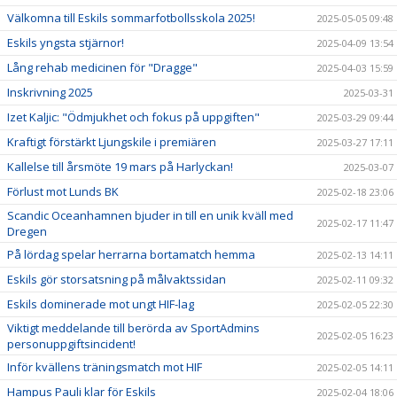
Välkomna till Eskils sommarfotbollsskola 2025!
2025-05-05 09:48
Eskils yngsta stjärnor!
2025-04-09 13:54
Lång rehab medicinen för "Dragge"
2025-04-03 15:59
Inskrivning 2025
2025-03-31
Izet Kaljic: "Ödmjukhet och fokus på uppgiften"
2025-03-29 09:44
Kraftigt förstärkt Ljungskile i premiären
2025-03-27 17:11
Kallelse till årsmöte 19 mars på Harlyckan!
2025-03-07
Förlust mot Lunds BK
2025-02-18 23:06
Scandic Oceanhamnen bjuder in till en unik kväll med
2025-02-17 11:47
Dregen
På lördag spelar herrarna bortamatch hemma
2025-02-13 14:11
Eskils gör storsatsning på målvaktssidan
2025-02-11 09:32
Eskils dominerade mot ungt HIF-lag
2025-02-05 22:30
Viktigt meddelande till berörda av SportAdmins
2025-02-05 16:23
personuppgiftsincident!
Inför kvällens träningsmatch mot HIF
2025-02-05 14:11
Hampus Pauli klar för Eskils
2025-02-04 18:06