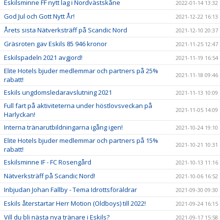
Eskilsminne FF nytt lag i Nordvästskåne
2022-01-14 13:32
God Jul och Gott Nytt År!
2021-12-22 16:13
Årets sista Nätverksträff på Scandic Nord
2021-12-10 20:37
Gräsroten gav Eskils 85 946 kronor
2021-11-25 12:47
Eskilspadeln 2021 avgjord!
2021-11-19 16:54
Elite Hotels bjuder medlemmar och partners på 25%
2021-11-18 09:46
rabatt!
Eskils ungdomsledaravslutning 2021
2021-11-13 10:09
Full fart på aktiviteterna under höstlovsveckan på
2021-11-05 14:09
Harlyckan!
Interna tränarutbildningarna igång igen!
2021-10-24 19:10
Elite Hotels bjuder medlemmar och partners på 15%
2021-10-21 10:31
rabatt!
Eskilsminne IF - FC Rosengård
2021-10-13 11:16
Nätverksträff på Scandic Nord!
2021-10-06 16:52
Inbjudan Johan Fallby - Tema Idrottsföräldrar
2021-09-30 09:30
Eskils återstartar Herr Motion (Oldboys) till 2022!
2021-09-24 16:15
Vill du bli nästa nya tränare i Eskils?
2021-09-17 15:58