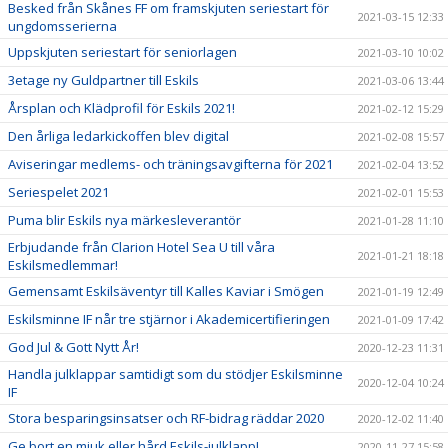
Besked från Skånes FF om framskjuten seriestart för
2021-03-15 12:33
ungdomsserierna
Uppskjuten seriestart för seniorlagen
2021-03-10 10:02
3etage ny Guldpartner till Eskils
2021-03-06 13:44
Årsplan och Klädprofil för Eskils 2021!
2021-02-12 15:29
Den årliga ledarkickoffen blev digital
2021-02-08 15:57
Aviseringar medlems- och träningsavgifterna för 2021
2021-02-04 13:52
Seriespelet 2021
2021-02-01 15:53
Puma blir Eskils nya märkesleverantör
2021-01-28 11:10
Erbjudande från Clarion Hotel Sea U till våra
2021-01-21 18:18
Eskilsmedlemmar!
Gemensamt Eskilsäventyr till Kalles Kaviar i Smögen
2021-01-19 12:49
Eskilsminne IF når tre stjärnor i Akademicertifieringen
2021-01-09 17:42
God Jul & Gott Nytt År!
2020-12-23 11:31
Handla julklappar samtidigt som du stödjer Eskilsminne
2020-12-04 10:24
IF
Stora besparingsinsatser och RF-bidrag räddar 2020
2020-12-02 11:40
Ge bort en mjuk eller hård Eskils-julklapp!
2020-11-27 15:58