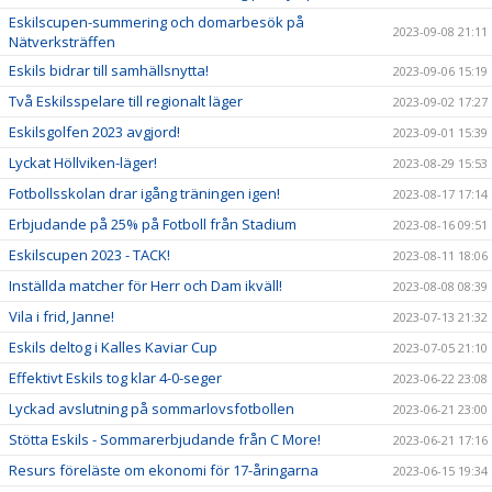
Eskilscupen-summering och domarbesök på
2023-09-08 21:11
Nätverksträffen
Eskils bidrar till samhällsnytta!
2023-09-06 15:19
Två Eskilsspelare till regionalt läger
2023-09-02 17:27
Eskilsgolfen 2023 avgjord!
2023-09-01 15:39
Lyckat Höllviken-läger!
2023-08-29 15:53
Fotbollsskolan drar igång träningen igen!
2023-08-17 17:14
Erbjudande på 25% på Fotboll från Stadium
2023-08-16 09:51
Eskilscupen 2023 - TACK!
2023-08-11 18:06
Inställda matcher för Herr och Dam ikväll!
2023-08-08 08:39
Vila i frid, Janne!
2023-07-13 21:32
Eskils deltog i Kalles Kaviar Cup
2023-07-05 21:10
Effektivt Eskils tog klar 4-0-seger
2023-06-22 23:08
Lyckad avslutning på sommarlovsfotbollen
2023-06-21 23:00
Stötta Eskils - Sommarerbjudande från C More!
2023-06-21 17:16
Resurs föreläste om ekonomi för 17-åringarna
2023-06-15 19:34