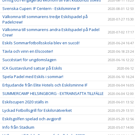
2020-08-11 15:23
Svenska Cupen: IF Centern - Eskilsminne IF
2020-08-01 12:53
Välkomna till sommarens tredje Eskilspadel på
2020-07-27 15:30
Padelcrew!
Välkomna till sommarens andra Eskilspadel på Padel
2020-07-02 17:17
Crew!
Eskils Sommarfotbollsskola blev en succé!
2020-06-24 16:47
Tävla och vinn en Elscooter!
2020-06-18 23:24
Succéstart för ungdomslagen
2020-06-16 12:22
ICA Gustavslund satsar på Eskils
2020-06-12
Spela Padel med Eskils i sommar!
2020-06-10 16:24
Erbjudande från Elite Hotels och Eskilsminne IF
2020-06-04 16:05
SUMMERCAMP HELSINGBORG - EXTRAINSATTA TILLFÄLLE
2020-06-04 12:00
Eskilscupen 2020 ställs in
2020-06-01 13:52
Lyckad Fotbollsgrill för Eskilsnätverket
2020-05-29 13:51
Eskilsgolfen spelad och avgjord!
2020-05-20 12:56
Info från Stadium
2020-05-07 14:00