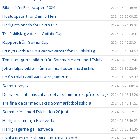
Bilder från Eskilscupen 2024
2024-08-11 10:58
Höstuppstart för Dam & Herr
2024-07-25 08:52
Härlig revansch för Eskils F17
2024-07-21 19:08
Tre Eskilslag vidare i Gothia Cup
2024-07-18 23:47
Rapport från Gothia Cup
2024-07-17 23:01
Ett nytt Gothia Cup äventyr väntar för 11 Eskilslag
2024-07-13 14:57
Tom Landgrens bilder från Sommarfesten med Eskils
2024-06-30 22:48
Johan Liljas bilder från Sommarfesten med Eskils
2024-06-30 22:44
En fin Eskilskväll &#128155;&#128153;
2024-06-30 22:37
Samhällsnytta
2024-06-27 00:14
Du har väl inte missat att det är sommarfest på torsdag?
2024-06-18 15:26
Tre fina dagar med Eskils Sommarfotbollsskola
2024-06-17 11:52
Sommarfest med Eskils den 20 juni
2024-06-09 22:19
Härlig inramning i Hästveda
2024-06-03 10:29
Härlig lägerhelg i Hästveda
2024-05-27 15:35
Eskilscupen har slagit ett mäktigt rekord
2024-05-20 14:58