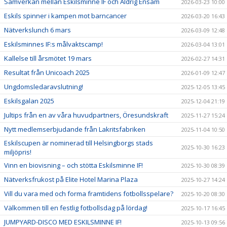
Samverkan mellan Eskilsminne IF och Aldrig Ensam
2026-03-23 10:00
Eskils spinner i kampen mot barncancer
2026-03-20 16:43
Nätverkslunch 6 mars
2026-03-09 12:48
Eskilsminnes IF:s målvaktscamp!
2026-03-04 13:01
Kallelse till årsmötet 19 mars
2026-02-27 14:31
Resultat från Unicoach 2025
2026-01-09 12:47
Ungdomsledaravslutning!
2025-12-05 13:45
Eskilsgalan 2025
2025-12-04 21:19
Jultips från en av våra huvudpartners, Öresundskraft
2025-11-27 15:24
Nytt medlemserbjudande från Lakritsfabriken
2025-11-04 10:50
Eskilscupen är nominerad till Helsingborgs stads
2025-10-30 16:23
miljöpris!
Vinn en biovisning – och stötta Eskilsminne IF!
2025-10-30 08:39
Nätverksfrukost på Elite Hotel Marina Plaza
2025-10-27 14:24
Vill du vara med och forma framtidens fotbollsspelare?
2025-10-20 08:30
Välkommen till en festlig fotbollsdag på lördag!
2025-10-17 16:45
JUMPYARD-DISCO MED ESKILSMINNE IF!
2025-10-13 09:56