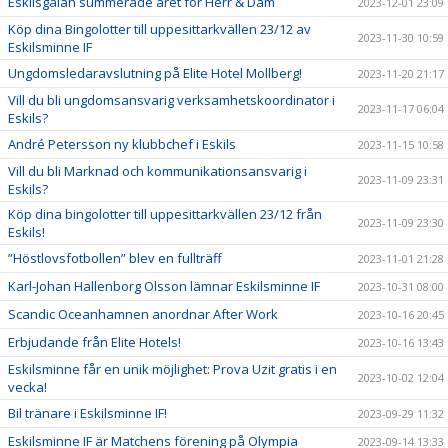
Eskilsgalan summerade året för Herr & Dam
2023-12-01 23:09
Köp dina Bingolotter till uppesittarkvällen 23/12 av
2023-11-30 10:59
Eskilsminne IF
Ungdomsledaravslutning på Elite Hotel Mollberg!
2023-11-20 21:17
Vill du bli ungdomsansvarig verksamhetskoordinator i
2023-11-17 06:04
Eskils?
André Petersson ny klubbchef i Eskils
2023-11-15 10:58
Vill du bli Marknad och kommunikationsansvarig i
2023-11-09 23:31
Eskils?
Köp dina bingolotter till uppesittarkvällen 23/12 från
2023-11-09 23:30
Eskils!
”Höstlovsfotbollen” blev en fullträff
2023-11-01 21:28
Karl-Johan Hallenborg Olsson lämnar Eskilsminne IF
2023-10-31 08:00
Scandic Oceanhamnen anordnar After Work
2023-10-16 20:45
Erbjudande från Elite Hotels!
2023-10-16 13:43
Eskilsminne får en unik möjlighet: Prova Uzit gratis i en
2023-10-02 12:04
vecka!
Bil tränare i Eskilsminne IF!
2023-09-29 11:32
Eskilsminne IF är Matchens förening på Olympia
2023-09-14 13:33