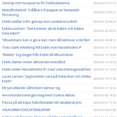
Genrep mot Husqvarna för Eskilsdamerna
2024-03-27 21:27
Motståndarkoll: Tvååkers IF peppat av fantastisk
2024-03-27 09:27
försäsong
Eskils laddar inför genrep mot Landskrona BoIS
2024-03-23 08:47
Eskilscoachen: "Det kommer att bli bättre och bättre
2024-03-22 09:41
hela tiden!"
Tillsammans kan vi göra mer, men då behöver vi bli fler!
2024-03-18 08:57
Trots stark inledning föll Eskils mot Hässleholms IF
2024-03-16 17:34
”Bobbe” tog steget från Eskils till Allsvenskan
2024-03-15 15:00
Eskils damer möter allsvenskt motstånd
2024-03-15 10:32
Eskils möter Hässleholms IF i näst sista träningsmatchen
2024-03-14 12:33
Lucas Larsen: ”Jag kommer vara på Harlyckan och stötta
2024-03-13 07:30
Eskils"
Ett sprudlande vårtecken närmar sig
2024-03-12 14:56
Annorlunda träningsinslag med Osama Abbas
2024-03-08 14:35
Passa på att köpa fotbollskläder till rabatterat pris
2024-03-07 17:18
VÄLKOMNA ESKILSFÖRÄLDRAR!
2024-03-06 07:58
Kallelse till årsmöte 18 mars på Elite Hotel Mollberg