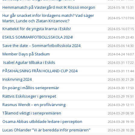
Hemmamatch på Västergård mot IK Rössö imorgon
2024-05-18 15:31
Hur går snacket inför lördagens match? Vad säger
2024-05-17 07:06
Martin, Lunde och Zlatan Krizanovic?
Knattekit för de yngsta lirarna i Eskils!
2024-05-16 07:15
ESKILS SOMMARFOTBOLLSSKOLA 2024!
2024-05-09 23:43
Save the date – Sommarfotbollsskola 2024
2024-05-06 14:30
Member Days på Stadium
2024-04-24 16:07
Isabel Aguilar tillbaka i Eskils
2024-03-31 17:22
PÅSKHÄLSNING FRÅN HOLLAND CUP 2024
2024-03-31 11:44
Inskrivning 2024
2024-03-30 21:28
En poäng i mållös seriepremiär
2024-03-30 17:53
Rättvis Eskilsseger i genrepet
2024-03-29 19:51
Rasmus Wendt – en profilvärvning
2024-03-29 12:11
Tålamod viktigt i seriepremiären
2024-03-29 08:59
Osama Abbas utbildade ledare i perception
2024-03-28 19:19
Lucas Ohlander ”Vi är beredda inför premiären"
2024-03-28 10:28