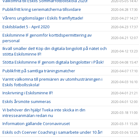
Välkomna till Eskils Sommarfotbollskola 2020!
2020-05-05 14:47
Publikfritt kring seriematcherna tillsvidare
2020-04-28 17:30
Vårens ungdomsläger i Eskils framflyttade!
2020-04-27 14:27
Eskilsbladet 5 - April 2020
2020-04-23 17:37
Eskilsminne IF genomför korttidspermittering av
2020-04-21 12:07
personal
Ikväll smäller det! Köp din digitala bingolott på nätet och
2020-04-12 13:23
stötta Eskilsminne IF!
Stötta Eskilsminne IF genom digitala bingolotter i Påsk!
2020-04-08 15:47
Publikfritt på samtliga träningsmatcher
2020-04-07 17:10
Varmt välkomna till premiären av utomhusträningen i
2020-04-03 16:10
Eskils fotbollsskola!
Inskrivning i Eskilsminne IF!
2020-04-01 21:21
Eskils årsmöte summeras
2020-04-01 12:00
Vi behöver din hjälp! Tveka inte skicka in din
2020-03-18 11:00
intresseanmälan redan nu
Information gällande Coronaviruset
2020-03-11 15:28
Eskils och Coerver Coaching i samarbete under 10 år!
2020-03-06 13:25