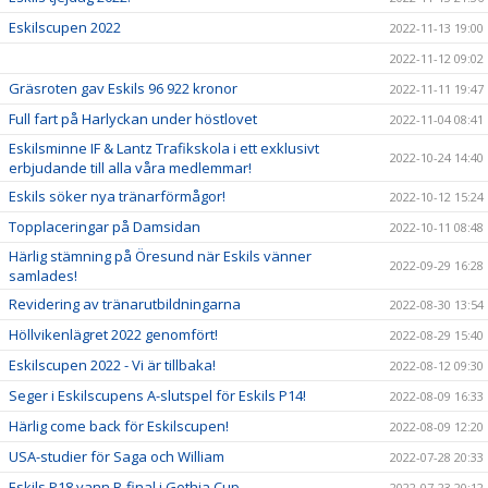
Eskilscupen 2022
2022-11-13 19:00
2022-11-12 09:02
Gräsroten gav Eskils 96 922 kronor
2022-11-11 19:47
Full fart på Harlyckan under höstlovet
2022-11-04 08:41
Eskilsminne IF & Lantz Trafikskola i ett exklusivt
2022-10-24 14:40
erbjudande till alla våra medlemmar!
Eskils söker nya tränarförmågor!
2022-10-12 15:24
Topplaceringar på Damsidan
2022-10-11 08:48
Härlig stämning på Öresund när Eskils vänner
2022-09-29 16:28
samlades!
Revidering av tränarutbildningarna
2022-08-30 13:54
Höllvikenlägret 2022 genomfört!
2022-08-29 15:40
Eskilscupen 2022 - Vi är tillbaka!
2022-08-12 09:30
Seger i Eskilscupens A-slutspel för Eskils P14!
2022-08-09 16:33
Härlig come back för Eskilscupen!
2022-08-09 12:20
USA-studier för Saga och William
2022-07-28 20:33
Eskils P18 vann B-final i Gothia Cup
2022-07-23 20:12