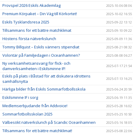
Provspel 2026 Eskils Akademilag
2025-10-06 08:06
Premium Körpaket – Din Väg till Körkortet!
2025-10-02 16:55
Eskils Tysklandsresa 2025
2025-09-22 13:12
Tillsammans för ett bättre matchklimat
2025-09-10 09:22
Höstens första nätverkslunch
2025-09-09 11:36
Tommy Billquist – Eskils vänners stipendiat
2025-08-21 08:32
Volontär på Familjedagen i Oceanhamnen?
2025-08-08 06:27
Ny verksamhetsansvarig för flick- och
2025-07-17 21:54
damverksamheten i Eskilsminne IF!
Eskils på plats i Båstad för att diskutera idrottens
2025-07-13 16:25
samhällsnytta
Härliga bilder från Eskils Sommarfotbollsskola
2025-06-24 20:59
Eskilsminne IF i sorg
2025-06-19 11:35
Medlemserbjudande från Addvoice!
2025-05-28 16:02
Sommarfotbollsskolan 2025
2025-05-25 10:50
Välbesökt nätverkslunch på Scandic Oceanhamnen
2025-05-16 18:05
Tillsammans för ett bättre matchklimat!
2025-05-08 22:06