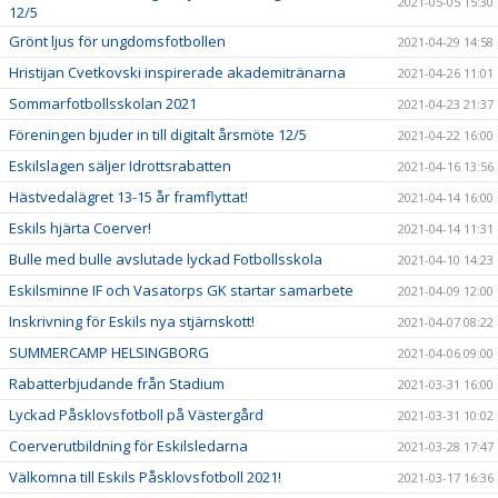
2021-05-05 15:30
12/5
Grönt ljus för ungdomsfotbollen
2021-04-29 14:58
Hristijan Cvetkovski inspirerade akademitränarna
2021-04-26 11:01
Sommarfotbollsskolan 2021
2021-04-23 21:37
Föreningen bjuder in till digitalt årsmöte 12/5
2021-04-22 16:00
Eskilslagen säljer Idrottsrabatten
2021-04-16 13:56
Hästvedalägret 13-15 år framflyttat!
2021-04-14 16:00
Eskils hjärta Coerver!
2021-04-14 11:31
Bulle med bulle avslutade lyckad Fotbollsskola
2021-04-10 14:23
Eskilsminne IF och Vasatorps GK startar samarbete
2021-04-09 12:00
Inskrivning för Eskils nya stjärnskott!
2021-04-07 08:22
SUMMERCAMP HELSINGBORG
2021-04-06 09:00
Rabatterbjudande från Stadium
2021-03-31 16:00
Lyckad Påsklovsfotboll på Västergård
2021-03-31 10:02
Coerverutbildning för Eskilsledarna
2021-03-28 17:47
Välkomna till Eskils Påsklovsfotboll 2021!
2021-03-17 16:36