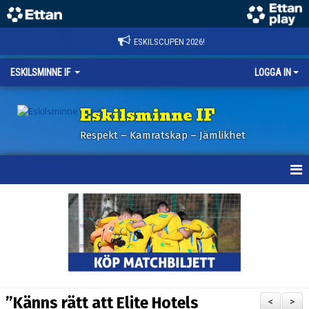
ESKILSCUPEN 2026!
ESKILSMINNE IF
LOGGA IN
Eskilsminne IF
Respekt – Kamratskap – Jämlikhet
HEM
NYHETER
BILDER ESKILSCUPEN
OM KLUBBEN
”Känns rätt att Elite Hotels
<
>