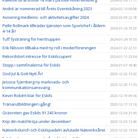
2024-02-26 17:11
André är nominerad till Årets Eventskåning 2023
2024-02-15 09:08
Avisering medlems- och aktivitetsavgifter 2024
2024-02-09 22:18
Pelle Rollmark tillträder tjänsten som Sportchef i åldern
2024-01-26 19:20
4-14 år!
Tuff fysträning för herrtruppen
2024-01-24 10:55
Erik Nilsson tillbaka med ny roll i moderföreningen
2024-01-22 22:51
Rekordstort intresse för Eskilscupen!
2024-01-11 23:04
Stopp i semifinalerna för Eskils
2024-01-07 18:40
God Jul & Gott Nytt År!
2023-12-22 15:32
Jessica Tjärnberg ny marknads- och
2023-12-20 11:35
kommunikationsansvarig
Kevin Robért klar för Eskils
2023-12-19 09:56
Tränarutbildningen igång!
2023-12-17 13:16
Gräsroten gav Eskils 91 243 kronor
2023-12-06 21:45
Köp din matchtröja under december!
2023-12-05 13:40
Nätverkslunch och Eskilspadeln avlutade Nätverksåret
2023-12-02 13:04