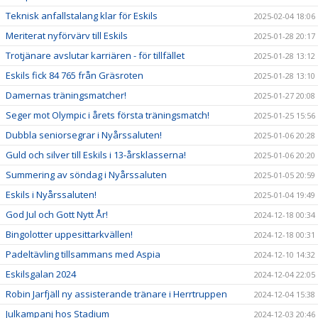
Teknisk anfallstalang klar för Eskils
2025-02-04 18:06
Meriterat nyförvärv till Eskils
2025-01-28 20:17
Trotjänare avslutar karriären - för tillfället
2025-01-28 13:12
Eskils fick 84 765 från Gräsroten
2025-01-28 13:10
Damernas träningsmatcher!
2025-01-27 20:08
Seger mot Olympic i årets första träningsmatch!
2025-01-25 15:56
Dubbla seniorsegrar i Nyårssaluten!
2025-01-06 20:28
Guld och silver till Eskils i 13-årsklasserna!
2025-01-06 20:20
Summering av söndag i Nyårssaluten
2025-01-05 20:59
Eskils i Nyårssaluten!
2025-01-04 19:49
God Jul och Gott Nytt År!
2024-12-18 00:34
Bingolotter uppesittarkvällen!
2024-12-18 00:31
Padeltävling tillsammans med Aspia
2024-12-10 14:32
Eskilsgalan 2024
2024-12-04 22:05
Robin Jarfjäll ny assisterande tränare i Herrtruppen
2024-12-04 15:38
Julkampanj hos Stadium
2024-12-03 20:46