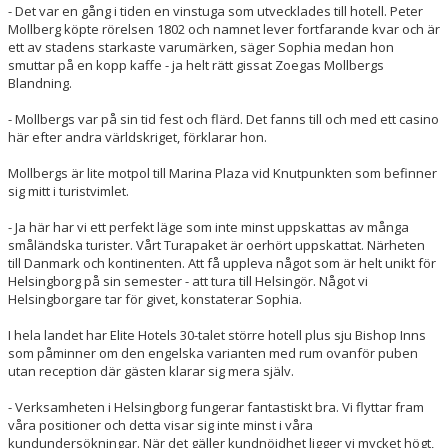
- Det var en gång i tiden en vinstuga som utvecklades till hotell. Peter
Mollberg köpte rörelsen 1802 och namnet lever fortfarande kvar och är
ett av stadens starkaste varumärken, säger Sophia medan hon
smuttar på en kopp kaffe - ja helt rätt gissat Zoegas Mollbergs
Blandning.
- Mollbergs var på sin tid fest och flärd. Det fanns till och med ett casino
här efter andra världskriget, förklarar hon.
Mollbergs är lite motpol till Marina Plaza vid Knutpunkten som befinner
sig mitt i turistvimlet.
- Ja här har vi ett perfekt läge som inte minst uppskattas av många
småländska turister. Vårt Turapaket är oerhört uppskattat. Närheten
till Danmark och kontinenten. Att få uppleva något som är helt unikt för
Helsingborg på sin semester - att tura till Helsingör. Något vi
Helsingborgare tar för givet, konstaterar Sophia.
I hela landet har Elite Hotels 30-talet större hotell plus sju Bishop Inns
som påminner om den engelska varianten med rum ovanför puben
utan reception där gästen klarar sig mera själv.
- Verksamheten i Helsingborg fungerar fantastiskt bra. Vi flyttar fram
våra positioner och detta visar sig inte minst i våra
kundundersökningar. När det gäller kundnöjdhet ligger vi mycket högt,