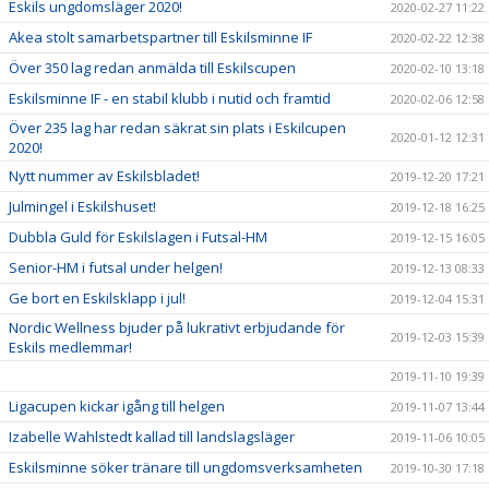
Eskils ungdomsläger 2020!
2020-02-27 11:22
Akea stolt samarbetspartner till Eskilsminne IF
2020-02-22 12:38
Över 350 lag redan anmälda till Eskilscupen
2020-02-10 13:18
Eskilsminne IF - en stabil klubb i nutid och framtid
2020-02-06 12:58
Över 235 lag har redan säkrat sin plats i Eskilcupen
2020-01-12 12:31
2020!
Nytt nummer av Eskilsbladet!
2019-12-20 17:21
Julmingel i Eskilshuset!
2019-12-18 16:25
Dubbla Guld för Eskilslagen i Futsal-HM
2019-12-15 16:05
Senior-HM i futsal under helgen!
2019-12-13 08:33
Ge bort en Eskilsklapp i jul!
2019-12-04 15:31
Nordic Wellness bjuder på lukrativt erbjudande för
2019-12-03 15:39
Eskils medlemmar!
2019-11-10 19:39
Ligacupen kickar igång till helgen
2019-11-07 13:44
Izabelle Wahlstedt kallad till landslagsläger
2019-11-06 10:05
Eskilsminne söker tränare till ungdomsverksamheten
2019-10-30 17:18