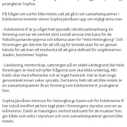
poängterar Sophia.
På frågan om varför Elite Hotels valt att gå in om samarbetspartner i
Eskilsminne kommer skiner Sophia Järnåsen upp om möjligt ännu mer.
- Eskilsminne IF är ju något helt speciellt i idrottssammanhang. En
förening som tar ett oerhört stort socialt ansvar inte bara för de
fotbollsspelande tjejerna och killarna utan för ”Hela Helsingborg”. Och
föreningen gör det inte för att slå sig för bröstet utan för en genuin
känsla för att man vill medverka till att göra skillnad för ungdomarna i
staden, berömmer Sophia.
- Läxläsning, mentorskap, satsningen på en stabil värdegrund där hela
föreningen är med och lyfter frågorna som ska bilda underlag. Allt i
Eskils sker med eftertanke och är inget hastverk. Här är man noga
genomtänkt innan saker sjösätts. Det känns helt rätt att Elite Hotels är
en samarbetspartner åt en förening som Eskilsminne IF, poängterar
hon.
Sophia Järnåsen intresse för Helsingborgs bästa och för Eskilsminne IF
har också medfört att hon tagit plats i föreningens styrelse som en av
två kvinnor. Eskils är naturligtvis oerhört tacksamt för de insatser hon
gör både som arkiv i styrelsen och som samarbetspartner genom Elite
Hotels.