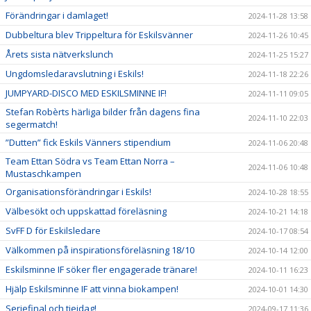
Förändringar i damlaget!
2024-11-28 13:58
Dubbeltura blev Trippeltura för Eskilsvänner
2024-11-26 10:45
Årets sista nätverkslunch
2024-11-25 15:27
Ungdomsledaravslutning i Eskils!
2024-11-18 22:26
JUMPYARD-DISCO MED ESKILSMINNE IF!
2024-11-11 09:05
Stefan Robèrts härliga bilder från dagens fina
2024-11-10 22:03
segermatch!
”Dutten” fick Eskils Vänners stipendium
2024-11-06 20:48
Team Ettan Södra vs Team Ettan Norra –
2024-11-06 10:48
Mustaschkampen
Organisationsförändringar i Eskils!
2024-10-28 18:55
Välbesökt och uppskattad föreläsning
2024-10-21 14:18
SvFF D för Eskilsledare
2024-10-17 08:54
Välkommen på inspirationsföreläsning 18/10
2024-10-14 12:00
Eskilsminne IF söker fler engagerade tränare!
2024-10-11 16:23
Hjälp Eskilsminne IF att vinna biokampen!
2024-10-01 14:30
Seriefinal och tjejdag!
2024-09-17 11:36