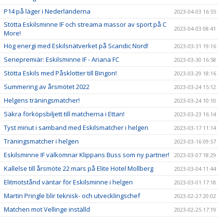
P14 på läger i Nederländerna
2023-04-03 16:55
Stötta Eskilsminne IF och streama massor av sport på C
2023-04-03 08:41
More!
Hög energi med Eskilsnätverket på Scandic Nord!
2023-03-31 19:16
Seriepremiär: Eskilsminne IF - Ariana FC
2023-03-30 16:58
Stötta Eskils med Påsklotter till Bingon!
2023-03-29 18:16
Summering av årsmötet 2022
2023-03-24 15:12
Helgens träningsmatcher!
2023-03-24 10:10
Säkra förköpsbiljett till matcherna i Ettan!
2023-03-23 16:14
Tyst minut i samband med Eskilsmatcher i helgen
2023-03-17 11:14
Träningsmatcher i helgen
2023-03-16 09:57
Eskilsminne IF välkomnar Klippans Buss som ny partner!
2023-03-07 18:29
Kallelse till årsmöte 22 mars på Elite Hotel Mollberg
2023-03-04 11:44
Elitmotstånd väntar för Eskilsminne i helgen
2023-03-01 17:18
Martin Pringle blir teknisk- och utvecklingschef
2023-02-27 20:02
Matchen mot Vellinge inställd
2023-02-25 17:19