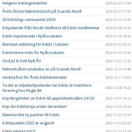
Helgens träningsmatcher
2023-02-23 11:24
Årets första Nätverkslunch på Scandic Nord!
2023-02-17 17:20
63 Eskilslag i seriespelet 2023!
2023-02-14 13:29
Erbjudande från Nordic Wellness till Eskils medlemmar
2023-02-08 12:43
Eskils imponerade i Nyårssaluten
2023-01-08 19:42
Blandad utdelning för Eskils i Saluten
2023-01-07 20:13
Eskilsminne redo för Nyårssaluten
2023-01-05 15:40
God Jul & Gott Nytt År!
2022-12-23 11:53
Nätverksåret rundades av på Scandic Nord!
2022-12-14 16:48
Hockeyfest för Årets Eskilskamrater
2022-12-11 15:05
Ta del av biljetterbjudande när Eskils är matchens
2022-12-08 14:22
förening hos Rögle BK
Köp Bingolotter av Eskils till uppesittarkvällen 23/12!
2022-12-07 14:15
Köp din Eskilströja under december!
2022-11-29 10:24
Mamma Mia ny partner till Eskils
2022-11-25 15:47
Eskilspadeln 2022 är avgjord!
2022-11-14 22:00
Eskils tjejdag 2022!
2022-11-13 21:36