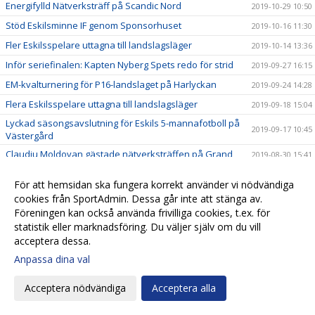
Energifylld Nätverksträff på Scandic Nord
2019-10-29 10:50
Stöd Eskilsminne IF genom Sponsorhuset
2019-10-16 11:30
Fler Eskilsspelare uttagna till landslagsläger
2019-10-14 13:36
Inför seriefinalen: Kapten Nyberg Spets redo för strid
2019-09-27 16:15
EM-kvalturnering för P16-landslaget på Harlyckan
2019-09-24 14:28
Flera Eskilsspelare uttagna till landslagsläger
2019-09-18 15:04
Lyckad säsongsavslutning för Eskils 5-mannafotboll på
2019-09-17 10:45
Västergård
Claudiu Moldovan gästade nätverksträffen på Grand
2019-08-30 15:41
Tack för insatserna i Eskilscupen!
2019-08-23 22:28
För att hemsidan ska fungera korrekt använder vi nödvändiga
Eskilscupen är invigd och i full gång!
2019-08-02 16:54
cookies från SportAdmin. Dessa går inte att stänga av.
Föreningen kan också använda frivilliga cookies, t.ex. för
Fotbollsskolan startar upp efter sommaruppehåll!
2019-07-22 01:33
statistik eller marknadsföring. Du väljer själv om du vill
Eskilscupen lottades
2019-06-28 16:45
acceptera dessa.
Välkommen till Derbykväll på Harlyckan!
2019-06-24 07:00
Anpassa dina val
Skånederby - Säkra din biljett redan nu
2019-06-19 15:37
Acceptera nödvändiga
Acceptera alla
150 Eskilsspelare deltar i årets Sommarfotbollsskola
2019-06-10 22:39
Eskilsminne IF - IFK Värnamo
2019-06-06 18:00