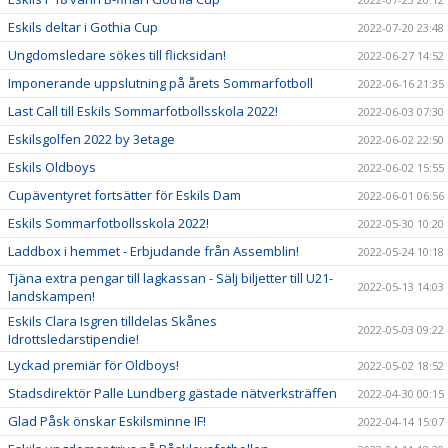
Eskils deltar i Gothia Cup
2022-07-20 23:48
Ungdomsledare sökes till flicksidan!
2022-06-27 14:52
Imponerande uppslutning på årets Sommarfotboll
2022-06-16 21:35
Last Call till Eskils Sommarfotbollsskola 2022!
2022-06-03 07:30
Eskilsgolfen 2022 by 3etage
2022-06-02 22:50
Eskils Oldboys
2022-06-02 15:55
Cupäventyret fortsätter för Eskils Dam
2022-06-01 06:56
Eskils Sommarfotbollsskola 2022!
2022-05-30 10:20
Laddbox i hemmet - Erbjudande från Assemblin!
2022-05-24 10:18
Tjäna extra pengar till lagkassan - Sälj biljetter till U21-
2022-05-13 14:03
landskampen!
Eskils Clara Isgren tilldelas Skånes
2022-05-03 09:22
Idrottsledarstipendie!
Lyckad premiär för Oldboys!
2022-05-02 18:52
Stadsdirektör Palle Lundberg gästade nätverksträffen
2022-04-30 00:15
Glad Påsk önskar Eskilsminne IF!
2022-04-14 15:07