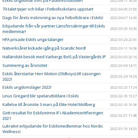
Eskils ungdomar trivs på Påsklovsfotbollen
2022-04-11 18:30
70-talet tjejer och killar i Fotbollsskolans uppstart
2022-04-09 21:00
Dags för årets inskrivning av nya fotbollslirare i Eskils!
2022-04-07 16:30
Erbjudande från vår partner Länsförsäkringar till Eskils
2022-03-29 16:30
medlemmar!
HFA prisade Eskils unga talanger
2022-03-24 22:41
Nätverksåret kickade igång på Scandic Nord!
2022-03-11 16:58
Halländskt besök med Varbergs BoIS på Västergårds IP
2022-03-05 20:16
Summering av årsmötet
2022-03-04 14:11
Eskils återstartar Herr Motion (Oldboys) till säsongen
2022-02-24 16:26
2022!
Eskils ungdomsläger 2022!
2022-02-23 17:24
Linus Gregard blir spelarutbildare i Eskils
2022-02-10 13:27
Kallelse till årsmöte 3 mars på Elite Hotel Mollberg
2022-02-10 10:58
Gott resultat för Eskilsminne IF i Akademicertifieringen
2022-02-01 11:48
2021
Lukrativt erbjudande för Eskilsmedlemmar hos Nordic
2022-01-19 14:33
Wellness!