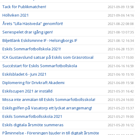
Tack för Publikmatchen!
2021-09-09 13:58
Höllviken 2021
2021-09-06 14:16
Årets ”Lilla Hästveda” genomfört!
2021-08-22 08:08
Seriespelet drar igång igen!
2021-08-13 07:35
Biljettlänk Eskilsminne IF - Helsingborgs IF
2021-08-12 16:34
Eskils Sommarfotbollskola 2021!
2021-06-28 15:31
ICA Gustavslund satsar på Eskils som Gräsrotsval
2021-06-17 15:00
Succéstart för Eskils Sommarfotbollskola
2021-06-16 16:59
Eskilsbladet 6 - Juni 2021
2021-06-10 15:10
Diplomering för Drivkraft Akademi
2021-06-09 15:58
Eskilscupen 2021 är inställd
2021-05-31 16:42
Missa inte anmälan till Eskils Sommarfotbollsskola!
2021-05-24 16:00
Eskilsgolfen på Vasatorp ett lyckat arrangemang!
2021-05-23 15:37
Eskils Sommarfotbollsskola 2021
2021-05-21 19:00
Eskils digitala årsmöte summeras
2021-05-20 16:12
Påminnelse - Föreningen bjuder in till digitalt årsmöte