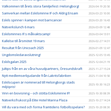
Välkommen till årets stora familjefest i Helsingborg!
2026-04-19 20:50
Samverkan mellan Eskilsminne IF och Aldrig Ensam
2026-03-23 10:00
Eskils spinner i kampen mot barncancer
2026-03-20 16:43
Nätverkslunch 6 mars
2026-03-09 12:48
Eskilsminnes IF:s målvaktscamp!
2026-03-04 13:01
Kallelse till årsmötet 19 mars
2026-02-27 14:31
Resultat från Unicoach 2025
2026-01-09 12:47
Ungdomsledaravslutning!
2025-12-05 13:45
Eskilsgalan 2025
2025-12-04 21:19
Jultips från en av våra huvudpartners, Öresundskraft
2025-11-27 15:24
Nytt medlemserbjudande från Lakritsfabriken
2025-11-04 10:50
Eskilscupen är nominerad till Helsingborgs stads
2025-10-30 16:23
miljöpris!
Vinn en biovisning – och stötta Eskilsminne IF!
2025-10-30 08:39
Nätverksfrukost på Elite Hotel Marina Plaza
2025-10-27 14:24
Vill du vara med och forma framtidens fotbollsspelare?
2025-10-20 08:30