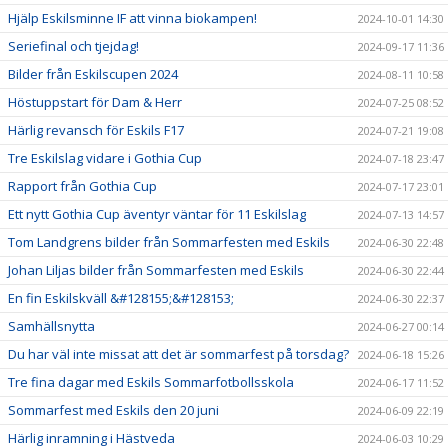
Hjälp Eskilsminne IF att vinna biokampen!
2024-10-01 14:30
Seriefinal och tjejdag!
2024-09-17 11:36
Bilder från Eskilscupen 2024
2024-08-11 10:58
Höstuppstart för Dam & Herr
2024-07-25 08:52
Härlig revansch för Eskils F17
2024-07-21 19:08
Tre Eskilslag vidare i Gothia Cup
2024-07-18 23:47
Rapport från Gothia Cup
2024-07-17 23:01
Ett nytt Gothia Cup äventyr väntar för 11 Eskilslag
2024-07-13 14:57
Tom Landgrens bilder från Sommarfesten med Eskils
2024-06-30 22:48
Johan Liljas bilder från Sommarfesten med Eskils
2024-06-30 22:44
En fin Eskilskväll &#128155;&#128153;
2024-06-30 22:37
Samhällsnytta
2024-06-27 00:14
Du har väl inte missat att det är sommarfest på torsdag?
2024-06-18 15:26
Tre fina dagar med Eskils Sommarfotbollsskola
2024-06-17 11:52
Sommarfest med Eskils den 20 juni
2024-06-09 22:19
Härlig inramning i Hästveda
2024-06-03 10:29