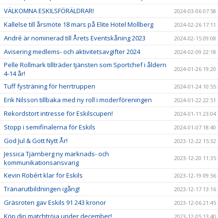
VÄLKOMNA ESKILSFÖRÄLDRAR!
2024-03-06 07:58
Kallelse till årsmöte 18 mars på Elite Hotel Mollberg
2024-02-26 17:11
André är nominerad till Årets Eventskåning 2023
2024-02-15 09:08
Avisering medlems- och aktivitetsavgifter 2024
2024-02-09 22:18
Pelle Rollmark tillträder tjänsten som Sportchef i åldern
2024-01-26 19:20
4-14 år!
Tuff fysträning för herrtruppen
2024-01-24 10:55
Erik Nilsson tillbaka med ny roll i moderföreningen
2024-01-22 22:51
Rekordstort intresse för Eskilscupen!
2024-01-11 23:04
Stopp i semifinalerna för Eskils
2024-01-07 18:40
God Jul & Gott Nytt År!
2023-12-22 15:32
Jessica Tjärnberg ny marknads- och
2023-12-20 11:35
kommunikationsansvarig
Kevin Robért klar för Eskils
2023-12-19 09:56
Tränarutbildningen igång!
2023-12-17 13:16
Gräsroten gav Eskils 91 243 kronor
2023-12-06 21:45
Köp din matchtröja under december!
2023-12-05 13:40