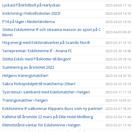
Lyckad Påskfotboll på Harlyckan
2023-04-06 11:16
Inskrivning i Fotbollsskolan 2023!
2023-04-04 14:10
P14 på läger i Nederländerna
2023-04-03 16:55
Stötta Eskilsminne IF och streama massor av sport på C
2023-04-03 08:41
More!
Hög energi med Eskilsnätverket på Scandic Nord!
2023-03-31 19:16
Seriepremiär: Eskilsminne IF - Ariana FC
2023-03-30 16:58
Stötta Eskils med Påsklotter till Bingon!
2023-03-29 18:16
Summering av årsmötet 2022
2023-03-24 15:12
Helgens träningsmatcher!
2023-03-24 10:10
Säkra förköpsbiljett till matcherna i Ettan!
2023-03-23 16:14
Tyst minut i samband med Eskilsmatcher i helgen
2023-03-17 11:14
Träningsmatcher i helgen
2023-03-16 09:57
Eskilsminne IF välkomnar Klippans Buss som ny partner!
2023-03-07 18:29
Kallelse till årsmöte 22 mars på Elite Hotel Mollberg
2023-03-04 11:44
Elitmotstånd väntar för Eskilsminne i helgen
2023-03-01 17:18