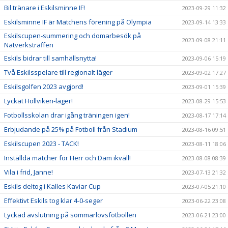
Bil tränare i Eskilsminne IF!
2023-09-29 11:32
Eskilsminne IF är Matchens förening på Olympia
2023-09-14 13:33
Eskilscupen-summering och domarbesök på
2023-09-08 21:11
Nätverksträffen
Eskils bidrar till samhällsnytta!
2023-09-06 15:19
Två Eskilsspelare till regionalt läger
2023-09-02 17:27
Eskilsgolfen 2023 avgjord!
2023-09-01 15:39
Lyckat Höllviken-läger!
2023-08-29 15:53
Fotbollsskolan drar igång träningen igen!
2023-08-17 17:14
Erbjudande på 25% på Fotboll från Stadium
2023-08-16 09:51
Eskilscupen 2023 - TACK!
2023-08-11 18:06
Inställda matcher för Herr och Dam ikväll!
2023-08-08 08:39
Vila i frid, Janne!
2023-07-13 21:32
Eskils deltog i Kalles Kaviar Cup
2023-07-05 21:10
Effektivt Eskils tog klar 4-0-seger
2023-06-22 23:08
Lyckad avslutning på sommarlovsfotbollen
2023-06-21 23:00