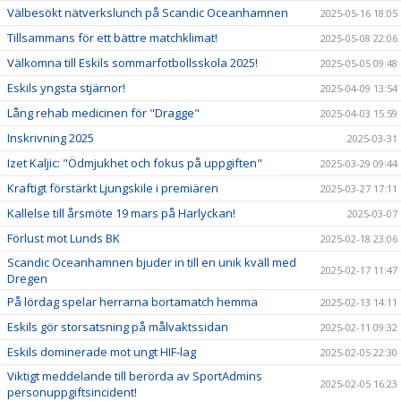
Välbesökt nätverkslunch på Scandic Oceanhamnen
2025-05-16 18:05
Tillsammans för ett bättre matchklimat!
2025-05-08 22:06
Välkomna till Eskils sommarfotbollsskola 2025!
2025-05-05 09:48
Eskils yngsta stjärnor!
2025-04-09 13:54
Lång rehab medicinen för "Dragge"
2025-04-03 15:59
Inskrivning 2025
2025-03-31
Izet Kaljic: "Ödmjukhet och fokus på uppgiften"
2025-03-29 09:44
Kraftigt förstärkt Ljungskile i premiären
2025-03-27 17:11
Kallelse till årsmöte 19 mars på Harlyckan!
2025-03-07
Förlust mot Lunds BK
2025-02-18 23:06
Scandic Oceanhamnen bjuder in till en unik kväll med
2025-02-17 11:47
Dregen
På lördag spelar herrarna bortamatch hemma
2025-02-13 14:11
Eskils gör storsatsning på målvaktssidan
2025-02-11 09:32
Eskils dominerade mot ungt HIF-lag
2025-02-05 22:30
Viktigt meddelande till berörda av SportAdmins
2025-02-05 16:23
personuppgiftsincident!