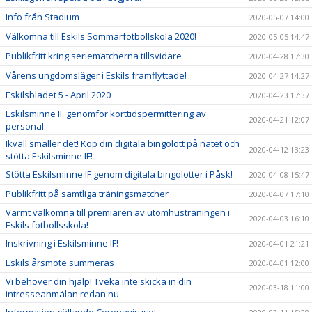
Info från Stadium
2020-05-07 14:00
Välkomna till Eskils Sommarfotbollskola 2020!
2020-05-05 14:47
Publikfritt kring seriematcherna tillsvidare
2020-04-28 17:30
Vårens ungdomsläger i Eskils framflyttade!
2020-04-27 14:27
Eskilsbladet 5 - April 2020
2020-04-23 17:37
Eskilsminne IF genomför korttidspermittering av
2020-04-21 12:07
personal
Ikväll smäller det! Köp din digitala bingolott på nätet och
2020-04-12 13:23
stötta Eskilsminne IF!
Stötta Eskilsminne IF genom digitala bingolotter i Påsk!
2020-04-08 15:47
Publikfritt på samtliga träningsmatcher
2020-04-07 17:10
Varmt välkomna till premiären av utomhusträningen i
2020-04-03 16:10
Eskils fotbollsskola!
Inskrivning i Eskilsminne IF!
2020-04-01 21:21
Eskils årsmöte summeras
2020-04-01 12:00
Vi behöver din hjälp! Tveka inte skicka in din
2020-03-18 11:00
intresseanmälan redan nu