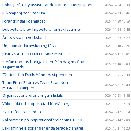
Robin Jarfjäll ny assisterande tränare i Herrtruppen
2024-12-04 15:38
Julkampanj hos Stadium
2024-12-03 20:46
Förändringar i damlaget!
2024-11-28 13:58
Dubbeltura blev Trippeltura för Eskilsvänner
2024-11-26 10:45
Årets sista nätverkslunch
2024-11-25 15:27
Ungdomsledaravslutning i Eskils!
2024-11-18 22:26
JUMPYARD-DISCO MED ESKILSMINNE IF!
2024-11-11 09:05
Stefan Robèrts härliga bilder från dagens fina
2024-11-10 22:03
segermatch!
”Dutten” fick Eskils Vänners stipendium
2024-11-06 20:48
Team Ettan Södra vs Team Ettan Norra –
2024-11-06 10:48
Mustaschkampen
Organisationsförändringar i Eskils!
2024-10-28 18:55
Välbesökt och uppskattad föreläsning
2024-10-21 14:18
SvFF D för Eskilsledare
2024-10-17 08:54
Välkommen på inspirationsföreläsning 18/10
2024-10-14 12:00
Eskilsminne IF söker fler engagerade tränare!
2024-10-11 16:23