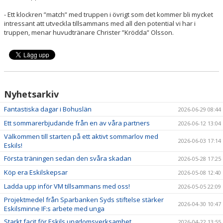
- Ett klockren ”match” med truppen i övrigt som det kommer bli mycket
intressant att utveckla tillsammans med all den potential vi har i
truppen, menar huvudtränare Christer ”Krödda” Olsson.
Nyhetsarkiv
Fantastiska dagar i Bohuslän
2026-06-29 08:44
Ett sommarerbjudande från en av våra partners
2026-06-12 13:04
Välkommen till starten på ett aktivt sommarlov med
2026-06-03 17:14
Eskils!
Första träningen sedan den svåra skadan
2026-05-28 17:25
Köp era Eskilskepsar
2026-05-08 12:40
Ladda upp inför VM tillsammans med oss!
2026-05-05 22:09
Projektmedel från Sparbanken Syds stiftelse stärker
2026-04-30 10:47
Eskilsminne IF:s arbete med unga
Starkt facit för Eskils ungdomsverksamhet
2026-04-22 13:55