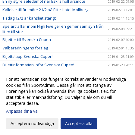
En ny styrelseledamot när Eskils höll årsmöte
2019-02-22 09:05
Kallelse till årsmöte 21/2 på Elite Hotel Mollberg
2019-02-13 17:01
Tisdag 12/2 är kansliet stängt!
2019-02-11 16:15
Spelarträffar inom High Five ger en gemensam syn från
2019-02-08 09:21
liten till stor
Biljetter till Svenska Cupen
2019-02-07 10:00
Valberedningens förslag
2019-02-01 15:35
Biljettsläpp Svenska Cupen!
2019-01-23 21:09
Biljettinformation inför Svenska Cupen!
2019-01-23 20:51
Kalle Olsson, ny klubbchef i Eskils
2019-01-22 15:45
För att hemsidan ska fungera korrekt använder vi nödvändiga
Seniorlagens träningsläger spikade
2019-01-22 13:27
cookies från SportAdmin. Dessa går inte att stänga av.
Eskils ungdomsläger 2019!
2019-01-21 12:30
Föreningen kan också använda frivilliga cookies, t.ex. för
statistik eller marknadsföring. Du väljer själv om du vill
Startskottet för High Five
2019-01-20 19:53
acceptera dessa.
Eskils lånar målvakt från MFF
2019-01-14 19:38
Anpassa dina val
Ett liv i Eskilsminne IF:s tjänst
2019-01-14 10:20
Acceptera nödvändiga
Acceptera alla
Anmälningarna fortsätter strömma in till Eskilscupen!
2019-01-10 12:35
Årsplanering Eskilsminne IF
2019-01-08 11:31