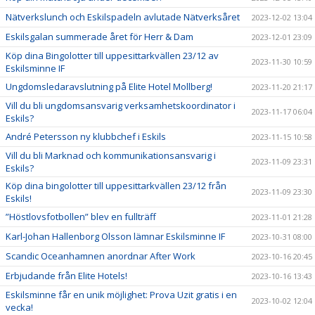
Nätverkslunch och Eskilspadeln avlutade Nätverksåret
2023-12-02 13:04
Eskilsgalan summerade året för Herr & Dam
2023-12-01 23:09
Köp dina Bingolotter till uppesittarkvällen 23/12 av
2023-11-30 10:59
Eskilsminne IF
Ungdomsledaravslutning på Elite Hotel Mollberg!
2023-11-20 21:17
Vill du bli ungdomsansvarig verksamhetskoordinator i
2023-11-17 06:04
Eskils?
André Petersson ny klubbchef i Eskils
2023-11-15 10:58
Vill du bli Marknad och kommunikationsansvarig i
2023-11-09 23:31
Eskils?
Köp dina bingolotter till uppesittarkvällen 23/12 från
2023-11-09 23:30
Eskils!
”Höstlovsfotbollen” blev en fullträff
2023-11-01 21:28
Karl-Johan Hallenborg Olsson lämnar Eskilsminne IF
2023-10-31 08:00
Scandic Oceanhamnen anordnar After Work
2023-10-16 20:45
Erbjudande från Elite Hotels!
2023-10-16 13:43
Eskilsminne får en unik möjlighet: Prova Uzit gratis i en
2023-10-02 12:04
vecka!