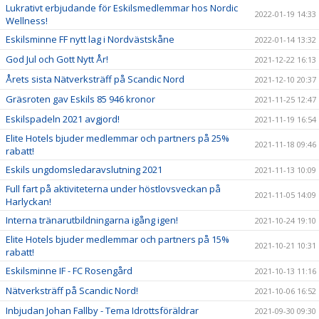
Lukrativt erbjudande för Eskilsmedlemmar hos Nordic
2022-01-19 14:33
Wellness!
Eskilsminne FF nytt lag i Nordvästskåne
2022-01-14 13:32
God Jul och Gott Nytt År!
2021-12-22 16:13
Årets sista Nätverksträff på Scandic Nord
2021-12-10 20:37
Gräsroten gav Eskils 85 946 kronor
2021-11-25 12:47
Eskilspadeln 2021 avgjord!
2021-11-19 16:54
Elite Hotels bjuder medlemmar och partners på 25%
2021-11-18 09:46
rabatt!
Eskils ungdomsledaravslutning 2021
2021-11-13 10:09
Full fart på aktiviteterna under höstlovsveckan på
2021-11-05 14:09
Harlyckan!
Interna tränarutbildningarna igång igen!
2021-10-24 19:10
Elite Hotels bjuder medlemmar och partners på 15%
2021-10-21 10:31
rabatt!
Eskilsminne IF - FC Rosengård
2021-10-13 11:16
Nätverksträff på Scandic Nord!
2021-10-06 16:52
Inbjudan Johan Fallby - Tema Idrottsföräldrar
2021-09-30 09:30