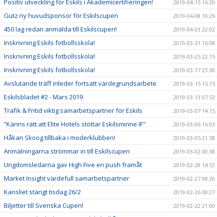
Positiv utveckling för Eskils i Akademicertifieringen!
2019-04-15 16:20
Gutz ny huvudsponsor för Eskilscupen
2019-04-08 10:26
450 lag redan anmälda till Eskilscupen!
2019-04-03 22:02
Inskrivning Eskils fotbollsskola!
2019-03-31 16:08
Inskrivning Eskils fotbollsskola!
2019-03-25 22:15
Inskrivning Eskils fotbollsskola!
2019-03-17 23:30
Avslutande träff inleder fortsatt värdegrundsarbete
2019-03-15 15:15
Eskilsbladet #2 - Mars 2019
2019-03-13 07:53
Trafik & Fritid viktig samarbetspartner för Eskils
2019-03-07 14:15
”Känns rätt att Elite Hotels stöttar Eskilsminne IF"
2019-03-06 16:03
Håkan Skoog tillbaka i moderklubben!
2019-03-05 21:38
Anmälningarna strömmar in till Eskilscupen
2019-03-02 00:38
Ungdomsledarna gav High Five en push framåt
2019-02-28 14:51
Market Insight värdefull samarbetspartner
2019-02-27 08:20
Kansliet stängt tisdag 26/2
2019-02-26 08:27
Biljetter till Svenska Cupen!
2019-02-22 21:00