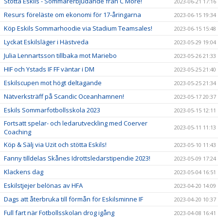
Stötta Eskils - Sommarerbjudande från C More!
2023-06-21 17:16
Resurs föreläste om ekonomi för 17-åringarna
2023-06-15 19:34
Köp Eskils Sommarhoodie via Stadium Teamsales!
2023-06-15 15:48
Lyckat Eskilsläger i Hästveda
2023-05-29 19:04
Julia Lennartsson tillbaka mot Mariebo
2023-05-26 21:33
HIF och Ystads IF FF väntar i DM
2023-05-25 21:40
Eskilscupen mot högt deltagande
2023-05-25 21:34
Nätverksträff på Scandic Oceanhamnen!
2023-05-17 20:37
Eskils Sommarfotbollsskola 2023
2023-05-15 12:11
Fortsatt spelar- och ledarutveckling med Coerver
2023-05-11 11:13
Coaching
Köp & Sälj via Uzit och stötta Eskils!
2023-05-10 11:43
Fanny tilldelas Skånes Idrottsledarstipendie 2023!
2023-05-09 17:24
Klackens dag
2023-05-04 16:51
Eskilstjejer belönas av HFA
2023-04-20 14:09
Dags att återbruka till förmån för Eskilsminne IF
2023-04-20 10:37
Full fart när Fotbollsskolan drog igång
2023-04-08 16:41