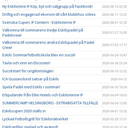
Ny Eskilsmine IF Köp, byt och säljgrupp på Facebook!
2020-08-13 22:30
Driftig och engagerad ekonom till vårt klubbhus sökes
2020-08-11 15:23
Svenska Cupen: IF Centern - Eskilsminne IF
2020-08-01 12:53
Välkomna till sommarens tredje Eskilspadel på
2020-07-27 15:30
Padelcrew!
Välkomna till sommarens andra Eskilspadel på Padel
2020-07-02 17:17
Crew!
Eskils Sommarfotbollsskola blev en succé!
2020-06-24 16:47
Tävla och vinn en Elscooter!
2020-06-18 23:24
Succéstart för ungdomslagen
2020-06-16 12:22
ICA Gustavslund satsar på Eskils
2020-06-12
Spela Padel med Eskils i sommar!
2020-06-10 16:24
Erbjudande från Elite Hotels och Eskilsminne IF
2020-06-04 16:05
SUMMERCAMP HELSINGBORG - EXTRAINSATTA TILLFÄLLE
2020-06-04 12:00
Eskilscupen 2020 ställs in
2020-06-01 13:52
Lyckad Fotbollsgrill för Eskilsnätverket
2020-05-29 13:51
Eskilsgolfen spelad och avgjord!
2020-05-20 12:56