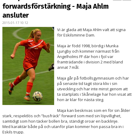
PARTNERS
forwardsförstärkning - Maja Ahlm
ansluter
KALENDER
2015-01-17 10:12
Vi är glada att Maja Ahlm valt att signa
LOKALBOKNING
för Eskilsminne Dam.
DOKUMENT/FILER
Maja är född 1998, bördig i Munka
Ljungby och kommer närmast från
Ängelholms FF där hon i fjol var
MEDLEMSKAP
framträdande i division 2 med bland
annat 7 mål.
ESKILS LOVFOTBOLL
Maja går på fotbollsgymnasium och har
BILJETTER
på senaste tid tagit stora kliv i sin
utveckling och har inte minst genom att
ta startplats i Skånelage har hon visat att
MEDLEMSFÖRMÅNER
hon är klar för nästa steg.
Maja kan beskrivas som en för sin ålder
stark, respektlös och ”busfräck” forward som med sin löpvillighet,
samtidigt som hon täcker bollen bra, ständigt oroar en backlinje.
Med karaktär både på och utanför plan kommer hon passa bra in i
Eskils trupp.