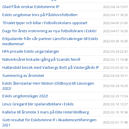
Glad Påsk önskar Eskilsminne IF!
2022-04-14 15:07
Eskils ungdomar trivs på Påsklovsfotbollen
2022-04-11 18:30
70-talet tjejer och killar i Fotbollsskolans uppstart
2022-04-09 21:00
Dags för årets inskrivning av nya fotbollslirare i Eskils!
2022-04-07 16:30
Erbjudande från vår partner Länsförsäkringar till Eskils
2022-03-29 16:30
medlemmar!
HFA prisade Eskils unga talanger
2022-03-24 22:41
Nätverksåret kickade igång på Scandic Nord!
2022-03-11 16:58
Halländskt besök med Varbergs BoIS på Västergårds IP
2022-03-05 20:16
Summering av årsmötet
2022-03-04 14:11
Eskils återstartar Herr Motion (Oldboys) till säsongen
2022-02-24 16:26
2022!
Eskils ungdomsläger 2022!
2022-02-23 17:24
Linus Gregard blir spelarutbildare i Eskils
2022-02-10 13:27
Kallelse till årsmöte 3 mars på Elite Hotel Mollberg
2022-02-10 10:58
Gott resultat för Eskilsminne IF i Akademicertifieringen
2022-02-01 11:48
2021