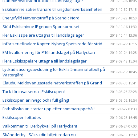
Izabelle Wahlstedt kallad till landslagsläger
2019-11-06 10:05
Eskilsminne söker tränare till ungdomsverksamheten
2019-10-30 17:18
Energifylld Nätverksträff på Scandic Nord
2019-10-29 10:50
Stöd Eskilsminne IF genom Sponsorhuset
2019-10-16 11:30
Fler Eskilsspelare uttagna till landslagsläger
2019-10-14 13:36
Inför seriefinalen: Kapten Nyberg Spets redo för strid
2019-09-27 16:15
EM-kvalturnering för P16-landslaget på Harlyckan
2019-09-24 14:28
Flera Eskilsspelare uttagna till landslagsläger
2019-09-18 15:04
Lyckad säsongsavslutning för Eskils 5-mannafotboll på
2019-09-17 10:45
Västergård
Claudiu Moldovan gästade nätverksträffen på Grand
2019-08-30 15:41
Tack för insatserna i Eskilscupen!
2019-08-23 22:28
Eskilscupen är invigd och i full gång!
2019-08-02 16:54
Fotbollsskolan startar upp efter sommaruppehåll!
2019-07-22 01:33
Eskilscupen lottades
2019-06-28 16:45
Välkommen till Derbykväll på Harlyckan!
2019-06-24 07:00
Skånederby - Säkra din biljett redan nu
2019-06-19 15:37