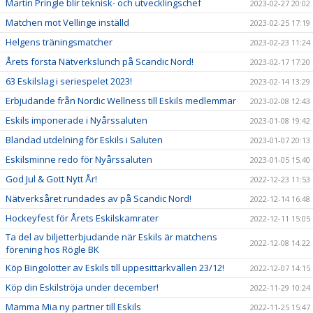
Martin Pringle blir teknisk- och utvecklingschef
2023-02-27 20:02
Matchen mot Vellinge inställd
2023-02-25 17:19
Helgens träningsmatcher
2023-02-23 11:24
Årets första Nätverkslunch på Scandic Nord!
2023-02-17 17:20
63 Eskilslag i seriespelet 2023!
2023-02-14 13:29
Erbjudande från Nordic Wellness till Eskils medlemmar
2023-02-08 12:43
Eskils imponerade i Nyårssaluten
2023-01-08 19:42
Blandad utdelning för Eskils i Saluten
2023-01-07 20:13
Eskilsminne redo för Nyårssaluten
2023-01-05 15:40
God Jul & Gott Nytt År!
2022-12-23 11:53
Nätverksåret rundades av på Scandic Nord!
2022-12-14 16:48
Hockeyfest för Årets Eskilskamrater
2022-12-11 15:05
Ta del av biljetterbjudande när Eskils är matchens
2022-12-08 14:22
förening hos Rögle BK
Köp Bingolotter av Eskils till uppesittarkvällen 23/12!
2022-12-07 14:15
Köp din Eskilströja under december!
2022-11-29 10:24
Mamma Mia ny partner till Eskils
2022-11-25 15:47