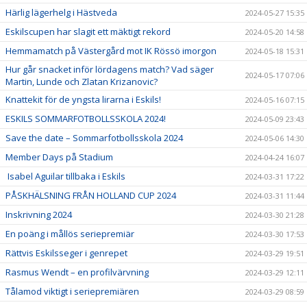
Härlig lägerhelg i Hästveda
2024-05-27 15:35
Eskilscupen har slagit ett mäktigt rekord
2024-05-20 14:58
Hemmamatch på Västergård mot IK Rössö imorgon
2024-05-18 15:31
Hur går snacket inför lördagens match? Vad säger
2024-05-17 07:06
Martin, Lunde och Zlatan Krizanovic?
Knattekit för de yngsta lirarna i Eskils!
2024-05-16 07:15
ESKILS SOMMARFOTBOLLSSKOLA 2024!
2024-05-09 23:43
Save the date – Sommarfotbollsskola 2024
2024-05-06 14:30
Member Days på Stadium
2024-04-24 16:07
Isabel Aguilar tillbaka i Eskils
2024-03-31 17:22
PÅSKHÄLSNING FRÅN HOLLAND CUP 2024
2024-03-31 11:44
Inskrivning 2024
2024-03-30 21:28
En poäng i mållös seriepremiär
2024-03-30 17:53
Rättvis Eskilsseger i genrepet
2024-03-29 19:51
Rasmus Wendt – en profilvärvning
2024-03-29 12:11
Tålamod viktigt i seriepremiären
2024-03-29 08:59