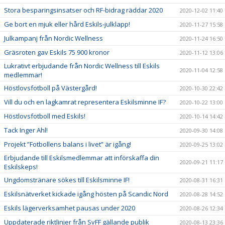
Stora besparingsinsatser och RF-bidrag räddar 2020
2020-12-02 11:40
Ge bort en mjuk eller hård Eskils-julklapp!
2020-11-27 15:58
Julkampanj från Nordic Wellness
2020-11-24 16:50
Gräsroten gav Eskils 75 900 kronor
2020-11-12 13:06
Lukrativt erbjudande från Nordic Wellness till Eskils
2020-11-04 12:58
medlemmar!
Höstlovsfotboll på Västergård!
2020-10-30 22:42
Vill du och en lagkamrat representera Eskilsminne IF?
2020-10-22 13:00
Höstlovsfotboll med Eskils!
2020-10-14 14:42
Tack Inger Ahl!
2020-09-30 14:08
Projekt ”Fotbollens balans i livet” är igång!
2020-09-25 13:02
Erbjudande till Eskilsmedlemmar att införskaffa din
2020-09-21 11:17
Eskilskeps!
Ungdomstränare sökes till Eskilsminne IF!
2020-08-31 16:31
Eskilsnätverket kickade igång hösten på Scandic Nord
2020-08-28 14:52
Eskils lägerverksamhet pausas under 2020
2020-08-26 12:34
Uppdaterade riktlinjer från SvFF gällande publik
2020-08-13 23:36