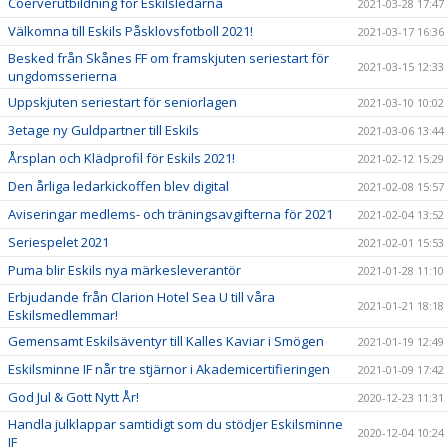
Coerverutbildning för Eskilsledarna
2021-03-28 17:47
Välkomna till Eskils Påsklovsfotboll 2021!
2021-03-17 16:36
Besked från Skånes FF om framskjuten seriestart för
2021-03-15 12:33
ungdomsserierna
Uppskjuten seriestart för seniorlagen
2021-03-10 10:02
3etage ny Guldpartner till Eskils
2021-03-06 13:44
Årsplan och Klädprofil för Eskils 2021!
2021-02-12 15:29
Den årliga ledarkickoffen blev digital
2021-02-08 15:57
Aviseringar medlems- och träningsavgifterna för 2021
2021-02-04 13:52
Seriespelet 2021
2021-02-01 15:53
Puma blir Eskils nya märkesleverantör
2021-01-28 11:10
Erbjudande från Clarion Hotel Sea U till våra
2021-01-21 18:18
Eskilsmedlemmar!
Gemensamt Eskilsäventyr till Kalles Kaviar i Smögen
2021-01-19 12:49
Eskilsminne IF når tre stjärnor i Akademicertifieringen
2021-01-09 17:42
God Jul & Gott Nytt År!
2020-12-23 11:31
Handla julklappar samtidigt som du stödjer Eskilsminne
2020-12-04 10:24
IF