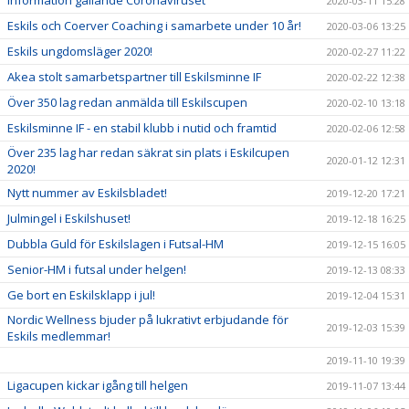
Information gällande Coronaviruset
2020-03-11 15:28
Eskils och Coerver Coaching i samarbete under 10 år!
2020-03-06 13:25
Eskils ungdomsläger 2020!
2020-02-27 11:22
Akea stolt samarbetspartner till Eskilsminne IF
2020-02-22 12:38
Över 350 lag redan anmälda till Eskilscupen
2020-02-10 13:18
Eskilsminne IF - en stabil klubb i nutid och framtid
2020-02-06 12:58
Över 235 lag har redan säkrat sin plats i Eskilcupen
2020-01-12 12:31
2020!
Nytt nummer av Eskilsbladet!
2019-12-20 17:21
Julmingel i Eskilshuset!
2019-12-18 16:25
Dubbla Guld för Eskilslagen i Futsal-HM
2019-12-15 16:05
Senior-HM i futsal under helgen!
2019-12-13 08:33
Ge bort en Eskilsklapp i jul!
2019-12-04 15:31
Nordic Wellness bjuder på lukrativt erbjudande för
2019-12-03 15:39
Eskils medlemmar!
2019-11-10 19:39
Ligacupen kickar igång till helgen
2019-11-07 13:44