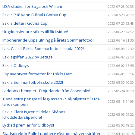
USA-studier för Saga och William
2022-07-28 20:33
Eskils P18 vann B-final i Gothia Cup
2022-07-23 20:12
Eskils deltar i Gothia Cup
2022-07-20 23:48
Ungdomsledare sökes till flicksidan!
2022-06-27 14:52
Imponerande uppslutning på årets Sommarfotboll
2022-06-16 21:35
Last Call till Eskils Sommarfotbollsskola 2022!
2022-06-03 07:30
Eskilsgolfen 2022 by 3etage
2022-06-02 22:50
Eskils Oldboys
2022-06-02 15:55
Cupäventyret fortsätter för Eskils Dam
2022-06-01 06:56
Eskils Sommarfotbollsskola 2022!
2022-05-30 10:20
Laddbox i hemmet - Erbjudande från Assemblin!
2022-05-24 10:18
Tjäna extra pengar till lagkassan - Sälj biljetter till U21-
2022-05-13 14:03
landskampen!
Eskils Clara Isgren tilldelas Skånes
2022-05-03 09:22
Idrottsledarstipendie!
Lyckad premiär för Oldboys!
2022-05-02 18:52
Stadsdirektör Palle Lundberg gästade nätverksträffen
2022-04-30 00:15