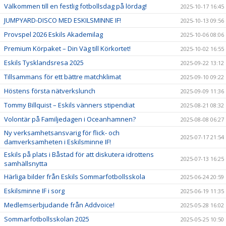
Välkommen till en festlig fotbollsdag på lördag!
2025-10-17 16:45
JUMPYARD-DISCO MED ESKILSMINNE IF!
2025-10-13 09:56
Provspel 2026 Eskils Akademilag
2025-10-06 08:06
Premium Körpaket – Din Väg till Körkortet!
2025-10-02 16:55
Eskils Tysklandsresa 2025
2025-09-22 13:12
Tillsammans för ett bättre matchklimat
2025-09-10 09:22
Höstens första nätverkslunch
2025-09-09 11:36
Tommy Billquist – Eskils vänners stipendiat
2025-08-21 08:32
Volontär på Familjedagen i Oceanhamnen?
2025-08-08 06:27
Ny verksamhetsansvarig för flick- och
2025-07-17 21:54
damverksamheten i Eskilsminne IF!
Eskils på plats i Båstad för att diskutera idrottens
2025-07-13 16:25
samhällsnytta
Härliga bilder från Eskils Sommarfotbollsskola
2025-06-24 20:59
Eskilsminne IF i sorg
2025-06-19 11:35
Medlemserbjudande från Addvoice!
2025-05-28 16:02
Sommarfotbollsskolan 2025
2025-05-25 10:50