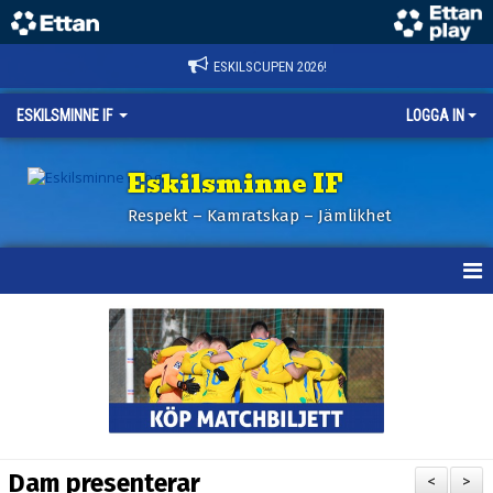
ESKILSCUPEN 2026!
ESKILSMINNE IF
LOGGA IN
Eskilsminne IF
Respekt – Kamratskap – Jämlikhet
HEM
NYHETER
BILDER ESKILSCUPEN
OM KLUBBEN
Dam presenterar
<
>