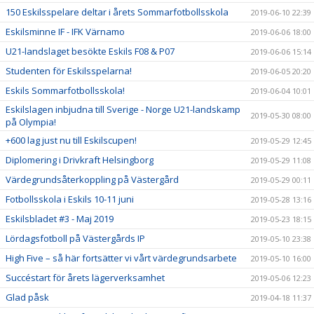
150 Eskilsspelare deltar i årets Sommarfotbollsskola
2019-06-10 22:39
Eskilsminne IF - IFK Värnamo
2019-06-06 18:00
U21-landslaget besökte Eskils F08 & P07
2019-06-06 15:14
Studenten för Eskilsspelarna!
2019-06-05 20:20
Eskils Sommarfotbollsskola!
2019-06-04 10:01
Eskilslagen inbjudna till Sverige - Norge U21-landskamp
2019-05-30 08:00
på Olympia!
+600 lag just nu till Eskilscupen!
2019-05-29 12:45
Diplomering i Drivkraft Helsingborg
2019-05-29 11:08
Värdegrundsåterkoppling på Västergård
2019-05-29 00:11
Fotbollsskola i Eskils 10-11 juni
2019-05-28 13:16
Eskilsbladet #3 - Maj 2019
2019-05-23 18:15
Lördagsfotboll på Västergårds IP
2019-05-10 23:38
High Five – så här fortsätter vi vårt värdegrundsarbete
2019-05-10 16:00
Succéstart för årets lägerverksamhet
2019-05-06 12:23
Glad påsk
2019-04-18 11:37