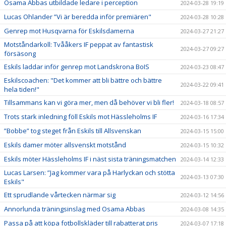
Osama Abbas utbildade ledare i perception
2024-03-28 19:19
Lucas Ohlander ”Vi är beredda inför premiären"
2024-03-28 10:28
Genrep mot Husqvarna för Eskilsdamerna
2024-03-27 21:27
Motståndarkoll: Tvååkers IF peppat av fantastisk
2024-03-27 09:27
försäsong
Eskils laddar inför genrep mot Landskrona BoIS
2024-03-23 08:47
Eskilscoachen: "Det kommer att bli bättre och bättre
2024-03-22 09:41
hela tiden!"
Tillsammans kan vi göra mer, men då behöver vi bli fler!
2024-03-18 08:57
Trots stark inledning föll Eskils mot Hässleholms IF
2024-03-16 17:34
”Bobbe” tog steget från Eskils till Allsvenskan
2024-03-15 15:00
Eskils damer möter allsvenskt motstånd
2024-03-15 10:32
Eskils möter Hässleholms IF i näst sista träningsmatchen
2024-03-14 12:33
Lucas Larsen: ”Jag kommer vara på Harlyckan och stötta
2024-03-13 07:30
Eskils"
Ett sprudlande vårtecken närmar sig
2024-03-12 14:56
Annorlunda träningsinslag med Osama Abbas
2024-03-08 14:35
Passa på att köpa fotbollskläder till rabatterat pris
2024-03-07 17:18