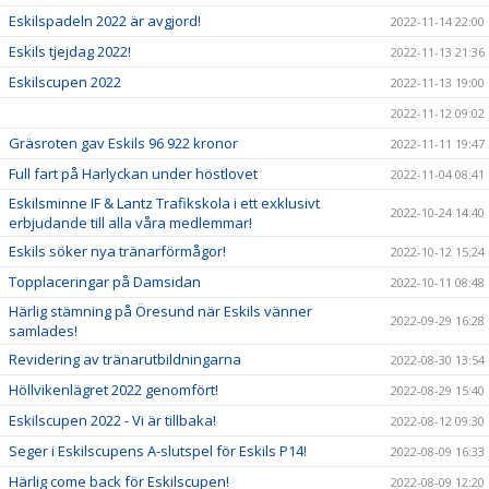
Eskilspadeln 2022 är avgjord!
2022-11-14 22:00
Eskils tjejdag 2022!
2022-11-13 21:36
Eskilscupen 2022
2022-11-13 19:00
2022-11-12 09:02
Gräsroten gav Eskils 96 922 kronor
2022-11-11 19:47
Full fart på Harlyckan under höstlovet
2022-11-04 08:41
Eskilsminne IF & Lantz Trafikskola i ett exklusivt
2022-10-24 14:40
erbjudande till alla våra medlemmar!
Eskils söker nya tränarförmågor!
2022-10-12 15:24
Topplaceringar på Damsidan
2022-10-11 08:48
Härlig stämning på Öresund när Eskils vänner
2022-09-29 16:28
samlades!
Revidering av tränarutbildningarna
2022-08-30 13:54
Höllvikenlägret 2022 genomfört!
2022-08-29 15:40
Eskilscupen 2022 - Vi är tillbaka!
2022-08-12 09:30
Seger i Eskilscupens A-slutspel för Eskils P14!
2022-08-09 16:33
Härlig come back för Eskilscupen!
2022-08-09 12:20