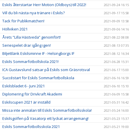
Eskils återstartar Herr Motion (Oldboys) till 2022!
2021-09-24 16:15
Vill du bli nästa nya tränare i Eskils?
2021-09-17 15:58
Tack för Publikmatchen!
2021-09-09 13:58
Höllviken 2021
2021-09-06 14:16
Årets ”Lilla Hästveda” genomfört!
2021-08-22 08:08
Seriespelet drar igång igen!
2021-08-13 07:35
Biljettlänk Eskilsminne IF - Helsingborgs IF
2021-08-12 16:34
Eskils Sommarfotbollskola 2021!
2021-06-28 15:31
ICA Gustavslund satsar på Eskils som Gräsrotsval
2021-06-17 15:00
Succéstart för Eskils Sommarfotbollskola
2021-06-16 16:59
Eskilsbladet 6 - Juni 2021
2021-06-10 15:10
Diplomering för Drivkraft Akademi
2021-06-09 15:58
Eskilscupen 2021 är inställd
2021-05-31 16:42
Missa inte anmälan till Eskils Sommarfotbollsskola!
2021-05-24 16:00
Eskilsgolfen på Vasatorp ett lyckat arrangemang!
2021-05-23 15:37
Eskils Sommarfotbollsskola 2021
2021-05-21 19:00