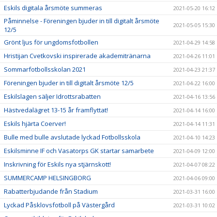
Eskils digitala årsmöte summeras
2021-05-20 16:12
Påminnelse - Föreningen bjuder in till digitalt årsmöte
2021-05-05 15:30
12/5
Grönt ljus för ungdomsfotbollen
2021-04-29 14:58
Hristijan Cvetkovski inspirerade akademitränarna
2021-04-26 11:01
Sommarfotbollsskolan 2021
2021-04-23 21:37
Föreningen bjuder in till digitalt årsmöte 12/5
2021-04-22 16:00
Eskilslagen säljer Idrottsrabatten
2021-04-16 13:56
Hästvedalägret 13-15 år framflyttat!
2021-04-14 16:00
Eskils hjärta Coerver!
2021-04-14 11:31
Bulle med bulle avslutade lyckad Fotbollsskola
2021-04-10 14:23
Eskilsminne IF och Vasatorps GK startar samarbete
2021-04-09 12:00
Inskrivning för Eskils nya stjärnskott!
2021-04-07 08:22
SUMMERCAMP HELSINGBORG
2021-04-06 09:00
Rabatterbjudande från Stadium
2021-03-31 16:00
Lyckad Påsklovsfotboll på Västergård
2021-03-31 10:02