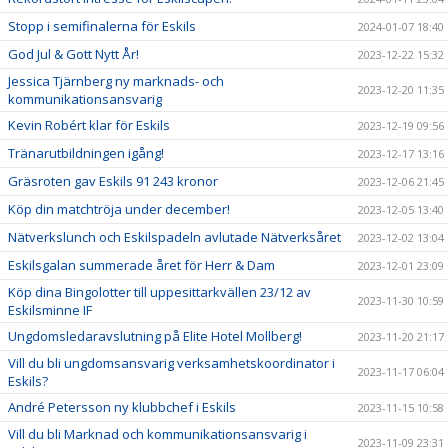
Stopp i semifinalerna för Eskils
2024-01-07 18:40
God Jul & Gott Nytt År!
2023-12-22 15:32
Jessica Tjärnberg ny marknads- och
2023-12-20 11:35
kommunikationsansvarig
Kevin Robért klar för Eskils
2023-12-19 09:56
Tränarutbildningen igång!
2023-12-17 13:16
Gräsroten gav Eskils 91 243 kronor
2023-12-06 21:45
Köp din matchtröja under december!
2023-12-05 13:40
Nätverkslunch och Eskilspadeln avlutade Nätverksåret
2023-12-02 13:04
Eskilsgalan summerade året för Herr & Dam
2023-12-01 23:09
Köp dina Bingolotter till uppesittarkvällen 23/12 av
2023-11-30 10:59
Eskilsminne IF
Ungdomsledaravslutning på Elite Hotel Mollberg!
2023-11-20 21:17
Vill du bli ungdomsansvarig verksamhetskoordinator i
2023-11-17 06:04
Eskils?
André Petersson ny klubbchef i Eskils
2023-11-15 10:58
Vill du bli Marknad och kommunikationsansvarig i
2023-11-09 23:31