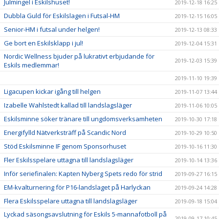
Julmingel i Eskilshuset!
2019-12-18 16:25
Dubbla Guld för Eskilslagen i Futsal-HM
2019-12-15 16:05
Senior-HM i futsal under helgen!
2019-12-13 08:33
Ge bort en Eskilsklapp i jul!
2019-12-04 15:31
Nordic Wellness bjuder på lukrativt erbjudande för
2019-12-03 15:39
Eskils medlemmar!
2019-11-10 19:39
Ligacupen kickar igång till helgen
2019-11-07 13:44
Izabelle Wahlstedt kallad till landslagsläger
2019-11-06 10:05
Eskilsminne söker tränare till ungdomsverksamheten
2019-10-30 17:18
Energifylld Nätverksträff på Scandic Nord
2019-10-29 10:50
Stöd Eskilsminne IF genom Sponsorhuset
2019-10-16 11:30
Fler Eskilsspelare uttagna till landslagsläger
2019-10-14 13:36
Inför seriefinalen: Kapten Nyberg Spets redo för strid
2019-09-27 16:15
EM-kvalturnering för P16-landslaget på Harlyckan
2019-09-24 14:28
Flera Eskilsspelare uttagna till landslagsläger
2019-09-18 15:04
Lyckad säsongsavslutning för Eskils 5-mannafotboll på
2019-09-17 10:45