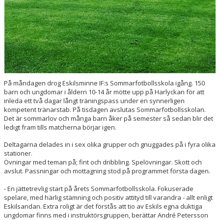
På måndagen drog Eskilsminne IF:s Sommarfotbollsskola igång. 150
barn och ungdomar i åldern 10-14 år mötte upp på Harlyckan för att
inleda ett två dagar långt träningspass under en synnerligen
kompetent tränarstab. På tisdagen avslutas Sommarfotbollsskolan.
Det är sommarlov och många barn åker på semester så sedan blir det
ledigt fram tills matcherna börjar igen.
Deltagarna delades in i sex olika grupper och gnuggades på i fyra olika
stationer.
Övningar med teman på; fint och dribbling. Spelövningar. Skott och
avslut. Passningar och mottagning stod på programmet första dagen.
- En jättetrevlig start på årets Sommarfotbollsskola. Fokuserade
spelare, med härlig stämning och positiv attityd till varandra - allt enligt
Eskilsandan. Extra roligt är det förstås att tio av Eskils egna duktiga
ungdomar finns med i instruktörsgruppen, berättar André Petersson