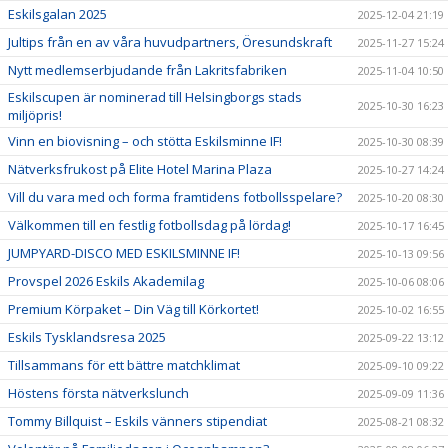
Eskilsgalan 2025
2025-12-04 21:19
Jultips från en av våra huvudpartners, Öresundskraft
2025-11-27 15:24
Nytt medlemserbjudande från Lakritsfabriken
2025-11-04 10:50
Eskilscupen är nominerad till Helsingborgs stads
2025-10-30 16:23
miljöpris!
Vinn en biovisning – och stötta Eskilsminne IF!
2025-10-30 08:39
Nätverksfrukost på Elite Hotel Marina Plaza
2025-10-27 14:24
Vill du vara med och forma framtidens fotbollsspelare?
2025-10-20 08:30
Välkommen till en festlig fotbollsdag på lördag!
2025-10-17 16:45
JUMPYARD-DISCO MED ESKILSMINNE IF!
2025-10-13 09:56
Provspel 2026 Eskils Akademilag
2025-10-06 08:06
Premium Körpaket – Din Väg till Körkortet!
2025-10-02 16:55
Eskils Tysklandsresa 2025
2025-09-22 13:12
Tillsammans för ett bättre matchklimat
2025-09-10 09:22
Höstens första nätverkslunch
2025-09-09 11:36
Tommy Billquist – Eskils vänners stipendiat
2025-08-21 08:32