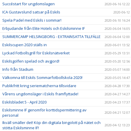
Succéstart för ungdomslagen
2020-06-16 12:22
ICA Gustavslund satsar på Eskils
2020-06-12
Spela Padel med Eskils i sommar!
2020-06-10 16:24
Erbjudande från Elite Hotels och Eskilsminne IF
2020-06-04 16:05
SUMMERCAMP HELSINGBORG - EXTRAINSATTA TILLFÄLLE
2020-06-04 12:00
Eskilscupen 2020 ställs in
2020-06-01 13:52
Lyckad Fotbollsgrill för Eskilsnätverket
2020-05-29 13:51
Eskilsgolfen spelad och avgjord!
2020-05-20 12:56
Info från Stadium
2020-05-07 14:00
Välkomna till Eskils Sommarfotbollskola 2020!
2020-05-05 14:47
Publikfritt kring seriematcherna tillsvidare
2020-04-28 17:30
Vårens ungdomsläger i Eskils framflyttade!
2020-04-27 14:27
Eskilsbladet 5 - April 2020
2020-04-23 17:37
Eskilsminne IF genomför korttidspermittering av
2020-04-21 12:07
personal
Ikväll smäller det! Köp din digitala bingolott på nätet och
2020-04-12 13:23
stötta Eskilsminne IF!