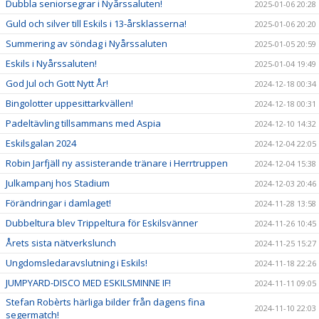
Dubbla seniorsegrar i Nyårssaluten!
2025-01-06 20:28
Guld och silver till Eskils i 13-årsklasserna!
2025-01-06 20:20
Summering av söndag i Nyårssaluten
2025-01-05 20:59
Eskils i Nyårssaluten!
2025-01-04 19:49
God Jul och Gott Nytt År!
2024-12-18 00:34
Bingolotter uppesittarkvällen!
2024-12-18 00:31
Padeltävling tillsammans med Aspia
2024-12-10 14:32
Eskilsgalan 2024
2024-12-04 22:05
Robin Jarfjäll ny assisterande tränare i Herrtruppen
2024-12-04 15:38
Julkampanj hos Stadium
2024-12-03 20:46
Förändringar i damlaget!
2024-11-28 13:58
Dubbeltura blev Trippeltura för Eskilsvänner
2024-11-26 10:45
Årets sista nätverkslunch
2024-11-25 15:27
Ungdomsledaravslutning i Eskils!
2024-11-18 22:26
JUMPYARD-DISCO MED ESKILSMINNE IF!
2024-11-11 09:05
Stefan Robèrts härliga bilder från dagens fina
2024-11-10 22:03
segermatch!