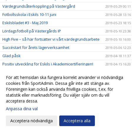
Värdegrundsåterkoppling på Västergård
2019-05-29 00:11
Fotbollsskola i Eskils 10-11 juni
2019-05-28 13:16
Eskilsbladet #3 - Maj 2019
2019-05-23 18:15
Lördagsfotboll på Västergårds IP
2019-05-10 23:38
High Five – så här fortsätter vi vårt värdegrundsarbete
2019-05-10 16:00
Succéstart för årets lägerverksamhet
2019-05-06 12:23
Glad påsk
2019-04-18 11:37
Positiv utveckling för Eskils i Akademicertifieringen!
2019-04-15 16:20
Gutz ny huvudsponsor för Eskilscupen
2019-04-08 10:26
För att hemsidan ska fungera korrekt använder vi nödvändiga
450 lag redan anmälda till Eskilscupen!
2019-04-03 22:02
cookies från SportAdmin. Dessa går inte att stänga av.
Inskrivning Eskils fotbollsskola!
Föreningen kan också använda frivilliga cookies, t.ex. för
2019-03-31 16:08
statistik eller marknadsföring. Du väljer själv om du vill
Inskrivning Eskils fotbollsskola!
2019-03-25 22:15
acceptera dessa.
Inskrivning Eskils fotbollsskola!
2019-03-17 23:30
Anpassa dina val
Avslutande träff inleder fortsatt värdegrundsarbete
2019-03-15 15:15
Acceptera nödvändiga
Acceptera alla
Eskilsbladet #2 - Mars 2019
2019-03-13 07:53
Trafik & Fritid viktig samarbetspartner för Eskils
2019-03-07 14:15