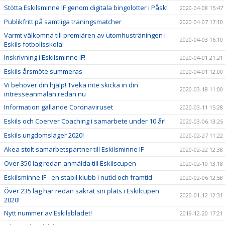
Stötta Eskilsminne IF genom digitala bingolotter i Påsk!
2020-04-08 15:47
Publikfritt på samtliga träningsmatcher
2020-04-07 17:10
Varmt välkomna till premiären av utomhusträningen i
2020-04-03 16:10
Eskils fotbollsskola!
Inskrivning i Eskilsminne IF!
2020-04-01 21:21
Eskils årsmöte summeras
2020-04-01 12:00
Vi behöver din hjälp! Tveka inte skicka in din
2020-03-18 11:00
intresseanmälan redan nu
Information gällande Coronaviruset
2020-03-11 15:28
Eskils och Coerver Coaching i samarbete under 10 år!
2020-03-06 13:25
Eskils ungdomsläger 2020!
2020-02-27 11:22
Akea stolt samarbetspartner till Eskilsminne IF
2020-02-22 12:38
Över 350 lag redan anmälda till Eskilscupen
2020-02-10 13:18
Eskilsminne IF - en stabil klubb i nutid och framtid
2020-02-06 12:58
Över 235 lag har redan säkrat sin plats i Eskilcupen
2020-01-12 12:31
2020!
Nytt nummer av Eskilsbladet!
2019-12-20 17:21