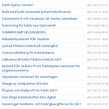
Eskils hjärta Coerver!
2021-04-14 11:31
Bulle med bulle avslutade lyckad Fotbollsskola
2021-04-10 14:23
Eskilsminne IF och Vasatorps GK startar samarbete
2021-04-09 12:00
Inskrivning för Eskils nya stjärnskott!
2021-04-07 08:22
SUMMERCAMP HELSINGBORG
2021-04-06 09:00
Rabatterbjudande från Stadium
2021-03-31 16:00
Lyckad Påsklovsfotboll på Västergård
2021-03-31 10:02
Coerverutbildning för Eskilsledarna
2021-03-28 17:47
Välkomna till Eskils Påsklovsfotboll 2021!
2021-03-17 16:36
Besked från Skånes FF om framskjuten seriestart för
2021-03-15 12:33
ungdomsserierna
Uppskjuten seriestart för seniorlagen
2021-03-10 10:02
3etage ny Guldpartner till Eskils
2021-03-06 13:44
Årsplan och Klädprofil för Eskils 2021!
2021-02-12 15:29
Den årliga ledarkickoffen blev digital
2021-02-08 15:57
Aviseringar medlems- och träningsavgifterna för 2021
2021-02-04 13:52