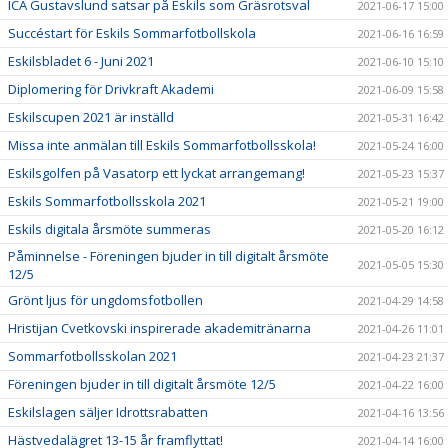
ICA Gustavslund satsar på Eskils som Gräsrotsval
2021-06-17 15:00
Succéstart för Eskils Sommarfotbollskola
2021-06-16 16:59
Eskilsbladet 6 - Juni 2021
2021-06-10 15:10
Diplomering för Drivkraft Akademi
2021-06-09 15:58
Eskilscupen 2021 är inställd
2021-05-31 16:42
Missa inte anmälan till Eskils Sommarfotbollsskola!
2021-05-24 16:00
Eskilsgolfen på Vasatorp ett lyckat arrangemang!
2021-05-23 15:37
Eskils Sommarfotbollsskola 2021
2021-05-21 19:00
Eskils digitala årsmöte summeras
2021-05-20 16:12
Påminnelse - Föreningen bjuder in till digitalt årsmöte
2021-05-05 15:30
12/5
Grönt ljus för ungdomsfotbollen
2021-04-29 14:58
Hristijan Cvetkovski inspirerade akademitränarna
2021-04-26 11:01
Sommarfotbollsskolan 2021
2021-04-23 21:37
Föreningen bjuder in till digitalt årsmöte 12/5
2021-04-22 16:00
Eskilslagen säljer Idrottsrabatten
2021-04-16 13:56
Hästvedalägret 13-15 år framflyttat!
2021-04-14 16:00