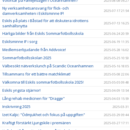
Volontär på Familjedagen i Oceanhamnen?
2025-08-08 06:27
Ny verksamhetsansvarig för flick- och
2025-07-17 21:54
damverksamheten i Eskilsminne IF!
Eskils på plats i Båstad för att diskutera idrottens
2025-07-13 16:25
samhällsnytta
Härliga bilder från Eskils Sommarfotbollsskola
2025-06-24 20:59
Eskilsminne IF i sorg
2025-06-19 11:35
Medlemserbjudande från Addvoice!
2025-05-28 16:02
Sommarfotbollsskolan 2025
2025-05-25 10:50
Välbesökt nätverkslunch på Scandic Oceanhamnen
2025-05-16 18:05
Tillsammans för ett bättre matchklimat!
2025-05-08 22:06
Välkomna till Eskils sommarfotbollsskola 2025!
2025-05-05 09:48
Eskils yngsta stjärnor!
2025-04-09 13:54
Lång rehab medicinen för "Dragge"
2025-04-03 15:59
Inskrivning 2025
2025-03-31
Izet Kaljic: "Ödmjukhet och fokus på uppgiften"
2025-03-29 09:44
Kraftigt förstärkt Ljungskile i premiären
2025-03-27 17:11