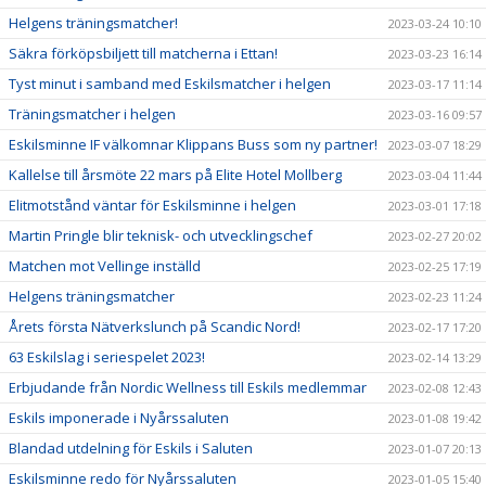
Helgens träningsmatcher!
2023-03-24 10:10
Säkra förköpsbiljett till matcherna i Ettan!
2023-03-23 16:14
Tyst minut i samband med Eskilsmatcher i helgen
2023-03-17 11:14
Träningsmatcher i helgen
2023-03-16 09:57
Eskilsminne IF välkomnar Klippans Buss som ny partner!
2023-03-07 18:29
Kallelse till årsmöte 22 mars på Elite Hotel Mollberg
2023-03-04 11:44
Elitmotstånd väntar för Eskilsminne i helgen
2023-03-01 17:18
Martin Pringle blir teknisk- och utvecklingschef
2023-02-27 20:02
Matchen mot Vellinge inställd
2023-02-25 17:19
Helgens träningsmatcher
2023-02-23 11:24
Årets första Nätverkslunch på Scandic Nord!
2023-02-17 17:20
63 Eskilslag i seriespelet 2023!
2023-02-14 13:29
Erbjudande från Nordic Wellness till Eskils medlemmar
2023-02-08 12:43
Eskils imponerade i Nyårssaluten
2023-01-08 19:42
Blandad utdelning för Eskils i Saluten
2023-01-07 20:13
Eskilsminne redo för Nyårssaluten
2023-01-05 15:40