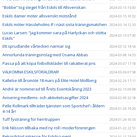
”Bobbe” tog steget från Eskils till Allsvenskan
2024-03-15 15:00
Eskils damer möter allsvenskt motstånd
2024-03-15 10:32
Eskils möter Hässleholms IF i näst sista träningsmatchen
2024-03-14 12:33
Lucas Larsen: ”Jag kommer vara på Harlyckan och stötta
2024-03-13 07:30
Eskils"
Ett sprudlande vårtecken närmar sig
2024-03-12 14:56
Annorlunda träningsinslag med Osama Abbas
2024-03-08 14:35
Passa på att köpa fotbollskläder till rabatterat pris
2024-03-07 17:18
VÄLKOMNA ESKILSFÖRÄLDRAR!
2024-03-06 07:58
Kallelse till årsmöte 18 mars på Elite Hotel Mollberg
2024-02-26 17:11
André är nominerad till Årets Eventskåning 2023
2024-02-15 09:08
Avisering medlems- och aktivitetsavgifter 2024
2024-02-09 22:18
Pelle Rollmark tillträder tjänsten som Sportchef i åldern
2024-01-26 19:20
4-14 år!
Tuff fysträning för herrtruppen
2024-01-24 10:55
Erik Nilsson tillbaka med ny roll i moderföreningen
2024-01-22 22:51
Rekordstort intresse för Eskilscupen!
2024-01-11 23:04