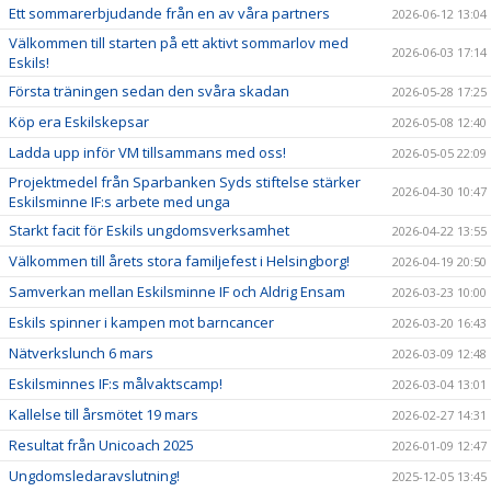
Ett sommarerbjudande från en av våra partners
2026-06-12 13:04
Välkommen till starten på ett aktivt sommarlov med
2026-06-03 17:14
Eskils!
Första träningen sedan den svåra skadan
2026-05-28 17:25
Köp era Eskilskepsar
2026-05-08 12:40
Ladda upp inför VM tillsammans med oss!
2026-05-05 22:09
Projektmedel från Sparbanken Syds stiftelse stärker
2026-04-30 10:47
Eskilsminne IF:s arbete med unga
Starkt facit för Eskils ungdomsverksamhet
2026-04-22 13:55
Välkommen till årets stora familjefest i Helsingborg!
2026-04-19 20:50
Samverkan mellan Eskilsminne IF och Aldrig Ensam
2026-03-23 10:00
Eskils spinner i kampen mot barncancer
2026-03-20 16:43
Nätverkslunch 6 mars
2026-03-09 12:48
Eskilsminnes IF:s målvaktscamp!
2026-03-04 13:01
Kallelse till årsmötet 19 mars
2026-02-27 14:31
Resultat från Unicoach 2025
2026-01-09 12:47
Ungdomsledaravslutning!
2025-12-05 13:45