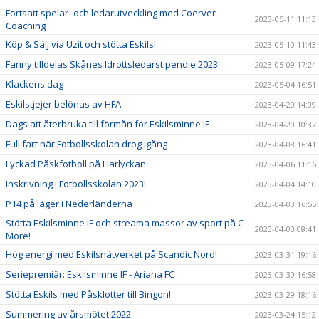
Fortsatt spelar- och ledarutveckling med Coerver
2023-05-11 11:13
Coaching
Köp & Sälj via Uzit och stötta Eskils!
2023-05-10 11:43
Fanny tilldelas Skånes Idrottsledarstipendie 2023!
2023-05-09 17:24
Klackens dag
2023-05-04 16:51
Eskilstjejer belönas av HFA
2023-04-20 14:09
Dags att återbruka till förmån för Eskilsminne IF
2023-04-20 10:37
Full fart när Fotbollsskolan drog igång
2023-04-08 16:41
Lyckad Påskfotboll på Harlyckan
2023-04-06 11:16
Inskrivning i Fotbollsskolan 2023!
2023-04-04 14:10
P14 på läger i Nederländerna
2023-04-03 16:55
Stötta Eskilsminne IF och streama massor av sport på C
2023-04-03 08:41
More!
Hög energi med Eskilsnätverket på Scandic Nord!
2023-03-31 19:16
Seriepremiär: Eskilsminne IF - Ariana FC
2023-03-30 16:58
Stötta Eskils med Påsklotter till Bingon!
2023-03-29 18:16
Summering av årsmötet 2022
2023-03-24 15:12