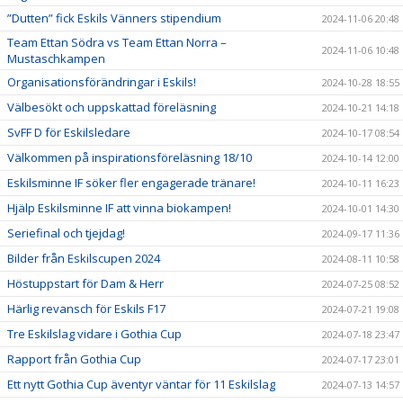
”Dutten” fick Eskils Vänners stipendium
2024-11-06 20:48
Team Ettan Södra vs Team Ettan Norra –
2024-11-06 10:48
Mustaschkampen
Organisationsförändringar i Eskils!
2024-10-28 18:55
Välbesökt och uppskattad föreläsning
2024-10-21 14:18
SvFF D för Eskilsledare
2024-10-17 08:54
Välkommen på inspirationsföreläsning 18/10
2024-10-14 12:00
Eskilsminne IF söker fler engagerade tränare!
2024-10-11 16:23
Hjälp Eskilsminne IF att vinna biokampen!
2024-10-01 14:30
Seriefinal och tjejdag!
2024-09-17 11:36
Bilder från Eskilscupen 2024
2024-08-11 10:58
Höstuppstart för Dam & Herr
2024-07-25 08:52
Härlig revansch för Eskils F17
2024-07-21 19:08
Tre Eskilslag vidare i Gothia Cup
2024-07-18 23:47
Rapport från Gothia Cup
2024-07-17 23:01
Ett nytt Gothia Cup äventyr väntar för 11 Eskilslag
2024-07-13 14:57