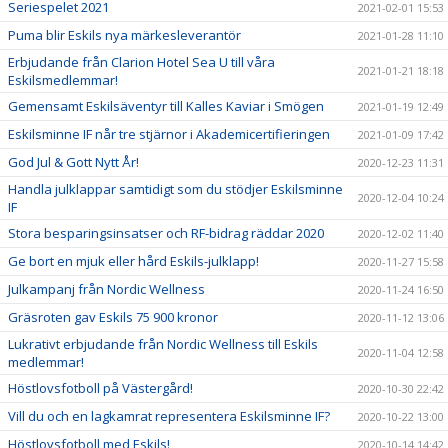
Seriespelet 2021
2021-02-01 15:53
Puma blir Eskils nya märkesleverantör
2021-01-28 11:10
Erbjudande från Clarion Hotel Sea U till våra
2021-01-21 18:18
Eskilsmedlemmar!
Gemensamt Eskilsäventyr till Kalles Kaviar i Smögen
2021-01-19 12:49
Eskilsminne IF når tre stjärnor i Akademicertifieringen
2021-01-09 17:42
God Jul & Gott Nytt År!
2020-12-23 11:31
Handla julklappar samtidigt som du stödjer Eskilsminne
2020-12-04 10:24
IF
Stora besparingsinsatser och RF-bidrag räddar 2020
2020-12-02 11:40
Ge bort en mjuk eller hård Eskils-julklapp!
2020-11-27 15:58
Julkampanj från Nordic Wellness
2020-11-24 16:50
Gräsroten gav Eskils 75 900 kronor
2020-11-12 13:06
Lukrativt erbjudande från Nordic Wellness till Eskils
2020-11-04 12:58
medlemmar!
Höstlovsfotboll på Västergård!
2020-10-30 22:42
Vill du och en lagkamrat representera Eskilsminne IF?
2020-10-22 13:00
Höstlovsfotboll med Eskils!
2020-10-14 14:42