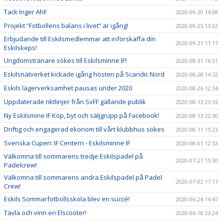
Tack Inger Ahl!
2020-09-30 14:08
Projekt ”Fotbollens balans i livet” är igång!
2020-09-25 13:02
Erbjudande till Eskilsmedlemmar att införskaffa din
2020-09-21 11:17
Eskilskeps!
Ungdomstränare sökes till Eskilsminne IF!
2020-08-31 16:31
Eskilsnätverket kickade igång hösten på Scandic Nord
2020-08-28 14:52
Eskils lägerverksamhet pausas under 2020
2020-08-26 12:34
Uppdaterade riktlinjer från SvFF gällande publik
2020-08-13 23:36
Ny Eskilsmine IF Köp, byt och säljgrupp på Facebook!
2020-08-13 22:30
Driftig och engagerad ekonom till vårt klubbhus sökes
2020-08-11 15:23
Svenska Cupen: IF Centern - Eskilsminne IF
2020-08-01 12:53
Välkomna till sommarens tredje Eskilspadel på
2020-07-27 15:30
Padelcrew!
Välkomna till sommarens andra Eskilspadel på Padel
2020-07-02 17:17
Crew!
Eskils Sommarfotbollsskola blev en succé!
2020-06-24 16:47
Tävla och vinn en Elscooter!
2020-06-18 23:24