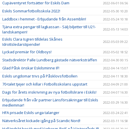
Cupäventyret fortsätter för Eskils Dam
2022-06-01 06:56
Eskils Sommarfotbollsskola 2022!
2022-05-30 10:20
Laddbox i hemmet - Erbjudande från Assemblin!
2022-05-24 10:18
Tjäna extra pengar till lagkassan - Sälj biljetter till U21-
2022-05-13 14:03
landskampen!
Eskils Clara Isgren tilldelas Skånes
2022-05-03 09:22
Idrottsledarstipendie!
Lyckad premiär för Oldboys!
2022-05-02 18:52
Stadsdirektör Palle Lundberg gästade nätverksträffen
2022-04-30 00:15
Glad Påsk önskar Eskilsminne IF!
2022-04-14 15:07
Eskils ungdomar trivs på Påsklovsfotbollen
2022-04-11 18:30
70-talet tjejer och killar i Fotbollsskolans uppstart
2022-04-09 21:00
Dags för årets inskrivning av nya fotbollslirare i Eskils!
2022-04-07 16:30
Erbjudande från vår partner Länsförsäkringar till Eskils
2022-03-29 16:30
medlemmar!
HFA prisade Eskils unga talanger
2022-03-24 22:41
Nätverksåret kickade igång på Scandic Nord!
2022-03-11 16:58
Halländskt besök med Varbergs BoIS på Västergårds IP
2022-03-05 20:16