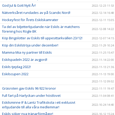
God Jul & Gott Nytt År!
2022-12-23 11:53
Nätverksåret rundades av på Scandic Nord!
2022-12-14 16:48
Hockeyfest för Årets Eskilskamrater
2022-12-11 15:05
Ta del av biljetterbjudande när Eskils är matchens
2022-12-08 14:22
förening hos Rögle BK
Köp Bingolotter av Eskils till uppesittarkvällen 23/12!
2022-12-07 14:15
Köp din Eskilströja under december!
2022-11-29 10:24
Mamma Mia ny partner till Eskils
2022-11-25 15:47
Eskilspadeln 2022 är avgjord!
2022-11-14 22:00
Eskils tjejdag 2022!
2022-11-13 21:36
Eskilscupen 2022
2022-11-13 19:00
2022-11-12 09:02
Gräsroten gav Eskils 96 922 kronor
2022-11-11 19:47
Full fart på Harlyckan under höstlovet
2022-11-04 08:41
Eskilsminne IF & Lantz Trafikskola i ett exklusivt
2022-10-24 14:40
erbjudande till alla våra medlemmar!
Eskils söker nya tränarförmågor!
2022-10-12 15:24