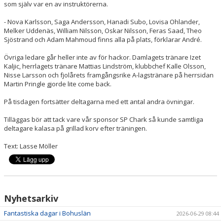
som själv var en av instruktörerna.
- Nova Karlsson, Saga Andersson, Hanadi Subo, Lovisa Ohlander,
Melker Uddenäs, William Nilsson, Oskar Nilsson, Feras Saad, Theo
Sjöstrand och Adam Mahmoud finns alla på plats, förklarar André.
Övriga ledare går heller inte av för hackor. Damlagets tränare Izet
Kaljic, herrlagets tränare Mattias Lindström, klubbchef Kalle Olsson,
Nisse Larsson och fjolårets framgångsrike A-lagstränare på herrsidan
Martin Pringle gjorde lite come back.
På tisdagen fortsätter deltagarna med ett antal andra övningar.
Tilläggas bör att tack vare vår sponsor SP Chark så kunde samtliga
deltagare kalasa på grillad korv efter träningen.
Text: Lasse Möller
Nyhetsarkiv
Fantastiska dagar i Bohuslän
2026-06-29 08:44