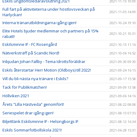
Eskils ungdomsledaravslutning 2021
2021-11-13 10:09
Full fart på aktiviteterna under höstlovsveckan på
2021-11-05 14:09
Harlyckan!
Interna tränarutbildningarna igång igen!
2021-10-24 19:10
Elite Hotels bjuder medlemmar och partners på 15%
2021-10-21 10:31
rabatt!
Eskilsminne IF - FC Rosengård
2021-10-13 11:16
Nätverksträff på Scandic Nord!
2021-10-06 16:52
Inbjudan Johan Fallby - Tema Idrottsföräldrar
2021-09-30 09:30
Eskils återstartar Herr Motion (Oldboys) till 2022!
2021-09-24 16:15
Vill du bli nästa nya tränare i Eskils?
2021-09-17 15:58
Tack för Publikmatchen!
2021-09-09 13:58
Höllviken 2021
2021-09-06 14:16
Årets ”Lilla Hästveda” genomfört!
2021-08-22 08:08
Seriespelet drar igång igen!
2021-08-13 07:35
Biljettlänk Eskilsminne IF - Helsingborgs IF
2021-08-12 16:34
Eskils Sommarfotbollskola 2021!
2021-06-28 15:31