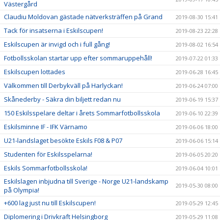
Västergård
Claudiu Moldovan gästade nätverksträffen på Grand
2019-08-30 15:41
Tack för insatserna i Eskilscupen!
2019-08-23 22:28
Eskilscupen är invigd och i full gång!
2019-08-02 16:54
Fotbollsskolan startar upp efter sommaruppehåll!
2019-07-22 01:33
Eskilscupen lottades
2019-06-28 16:45
Välkommen till Derbykväll på Harlyckan!
2019-06-24 07:00
Skånederby - Säkra din biljett redan nu
2019-06-19 15:37
150 Eskilsspelare deltar i årets Sommarfotbollsskola
2019-06-10 22:39
Eskilsminne IF - IFK Värnamo
2019-06-06 18:00
U21-landslaget besökte Eskils F08 & P07
2019-06-06 15:14
Studenten för Eskilsspelarna!
2019-06-05 20:20
Eskils Sommarfotbollsskola!
2019-06-04 10:01
Eskilslagen inbjudna till Sverige - Norge U21-landskamp
2019-05-30 08:00
på Olympia!
+600 lag just nu till Eskilscupen!
2019-05-29 12:45
Diplomering i Drivkraft Helsingborg
2019-05-29 11:08