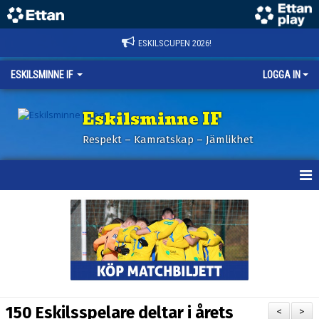
ESKILSCUPEN 2026!
ESKILSMINNE IF
LOGGA IN
Eskilsminne IF
Respekt – Kamratskap – Jämlikhet
HEM
NYHETER
BILDER ESKILSCUPEN
OM KLUBBEN
150 Eskilsspelare deltar i årets
<
>