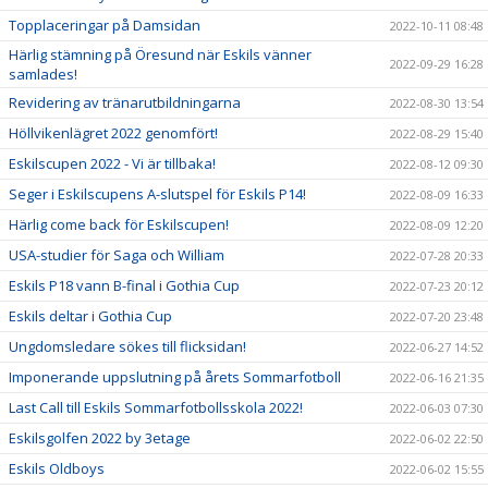
Topplaceringar på Damsidan
2022-10-11 08:48
Härlig stämning på Öresund när Eskils vänner
2022-09-29 16:28
samlades!
Revidering av tränarutbildningarna
2022-08-30 13:54
Höllvikenlägret 2022 genomfört!
2022-08-29 15:40
Eskilscupen 2022 - Vi är tillbaka!
2022-08-12 09:30
Seger i Eskilscupens A-slutspel för Eskils P14!
2022-08-09 16:33
Härlig come back för Eskilscupen!
2022-08-09 12:20
USA-studier för Saga och William
2022-07-28 20:33
Eskils P18 vann B-final i Gothia Cup
2022-07-23 20:12
Eskils deltar i Gothia Cup
2022-07-20 23:48
Ungdomsledare sökes till flicksidan!
2022-06-27 14:52
Imponerande uppslutning på årets Sommarfotboll
2022-06-16 21:35
Last Call till Eskils Sommarfotbollsskola 2022!
2022-06-03 07:30
Eskilsgolfen 2022 by 3etage
2022-06-02 22:50
Eskils Oldboys
2022-06-02 15:55