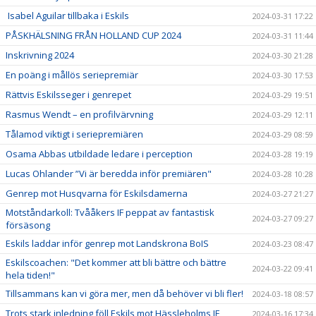
Isabel Aguilar tillbaka i Eskils
2024-03-31 17:22
PÅSKHÄLSNING FRÅN HOLLAND CUP 2024
2024-03-31 11:44
Inskrivning 2024
2024-03-30 21:28
En poäng i mållös seriepremiär
2024-03-30 17:53
Rättvis Eskilsseger i genrepet
2024-03-29 19:51
Rasmus Wendt – en profilvärvning
2024-03-29 12:11
Tålamod viktigt i seriepremiären
2024-03-29 08:59
Osama Abbas utbildade ledare i perception
2024-03-28 19:19
Lucas Ohlander ”Vi är beredda inför premiären"
2024-03-28 10:28
Genrep mot Husqvarna för Eskilsdamerna
2024-03-27 21:27
Motståndarkoll: Tvååkers IF peppat av fantastisk
2024-03-27 09:27
försäsong
Eskils laddar inför genrep mot Landskrona BoIS
2024-03-23 08:47
Eskilscoachen: "Det kommer att bli bättre och bättre
2024-03-22 09:41
hela tiden!"
Tillsammans kan vi göra mer, men då behöver vi bli fler!
2024-03-18 08:57
Trots stark inledning föll Eskils mot Hässleholms IF
2024-03-16 17:34