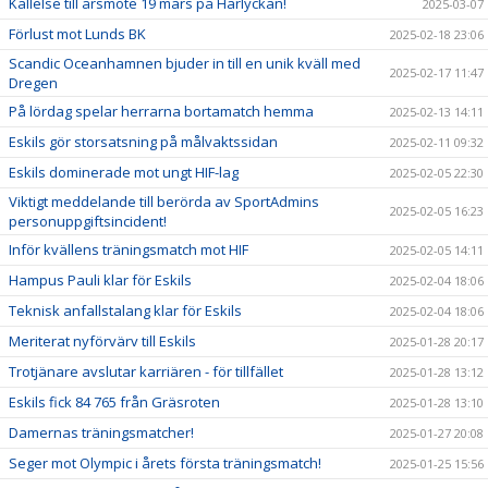
Kallelse till årsmöte 19 mars på Harlyckan!
2025-03-07
Förlust mot Lunds BK
2025-02-18 23:06
Scandic Oceanhamnen bjuder in till en unik kväll med
2025-02-17 11:47
Dregen
På lördag spelar herrarna bortamatch hemma
2025-02-13 14:11
Eskils gör storsatsning på målvaktssidan
2025-02-11 09:32
Eskils dominerade mot ungt HIF-lag
2025-02-05 22:30
Viktigt meddelande till berörda av SportAdmins
2025-02-05 16:23
personuppgiftsincident!
Inför kvällens träningsmatch mot HIF
2025-02-05 14:11
Hampus Pauli klar för Eskils
2025-02-04 18:06
Teknisk anfallstalang klar för Eskils
2025-02-04 18:06
Meriterat nyförvärv till Eskils
2025-01-28 20:17
Trotjänare avslutar karriären - för tillfället
2025-01-28 13:12
Eskils fick 84 765 från Gräsroten
2025-01-28 13:10
Damernas träningsmatcher!
2025-01-27 20:08
Seger mot Olympic i årets första träningsmatch!
2025-01-25 15:56