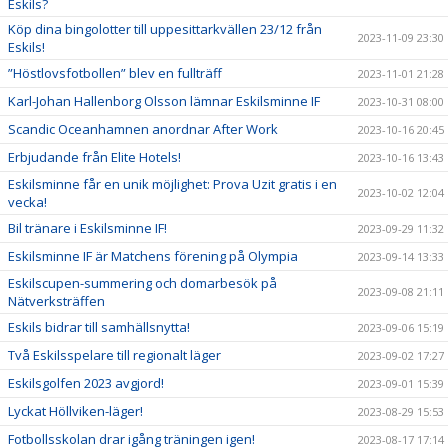
Eskils?
Köp dina bingolotter till uppesittarkvällen 23/12 från
2023-11-09 23:30
Eskils!
”Höstlovsfotbollen” blev en fullträff
2023-11-01 21:28
Karl-Johan Hallenborg Olsson lämnar Eskilsminne IF
2023-10-31 08:00
Scandic Oceanhamnen anordnar After Work
2023-10-16 20:45
Erbjudande från Elite Hotels!
2023-10-16 13:43
Eskilsminne får en unik möjlighet: Prova Uzit gratis i en
2023-10-02 12:04
vecka!
Bil tränare i Eskilsminne IF!
2023-09-29 11:32
Eskilsminne IF är Matchens förening på Olympia
2023-09-14 13:33
Eskilscupen-summering och domarbesök på
2023-09-08 21:11
Nätverksträffen
Eskils bidrar till samhällsnytta!
2023-09-06 15:19
Två Eskilsspelare till regionalt läger
2023-09-02 17:27
Eskilsgolfen 2023 avgjord!
2023-09-01 15:39
Lyckat Höllviken-läger!
2023-08-29 15:53
Fotbollsskolan drar igång träningen igen!
2023-08-17 17:14