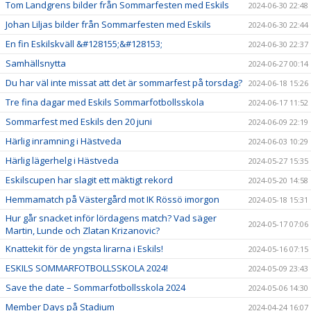
Tom Landgrens bilder från Sommarfesten med Eskils
2024-06-30 22:48
Johan Liljas bilder från Sommarfesten med Eskils
2024-06-30 22:44
En fin Eskilskväll &#128155;&#128153;
2024-06-30 22:37
Samhällsnytta
2024-06-27 00:14
Du har väl inte missat att det är sommarfest på torsdag?
2024-06-18 15:26
Tre fina dagar med Eskils Sommarfotbollsskola
2024-06-17 11:52
Sommarfest med Eskils den 20 juni
2024-06-09 22:19
Härlig inramning i Hästveda
2024-06-03 10:29
Härlig lägerhelg i Hästveda
2024-05-27 15:35
Eskilscupen har slagit ett mäktigt rekord
2024-05-20 14:58
Hemmamatch på Västergård mot IK Rössö imorgon
2024-05-18 15:31
Hur går snacket inför lördagens match? Vad säger
2024-05-17 07:06
Martin, Lunde och Zlatan Krizanovic?
Knattekit för de yngsta lirarna i Eskils!
2024-05-16 07:15
ESKILS SOMMARFOTBOLLSSKOLA 2024!
2024-05-09 23:43
Save the date – Sommarfotbollsskola 2024
2024-05-06 14:30
Member Days på Stadium
2024-04-24 16:07