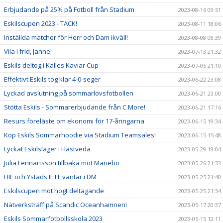
Erbjudande på 25% på Fotboll från Stadium
2023-08-16 09:51
Eskilscupen 2023 - TACK!
2023-08-11 18:06
Inställda matcher för Herr och Dam ikväll!
2023-08-08 08:39
Vila i frid, Janne!
2023-07-13 21:32
Eskils deltog i Kalles Kaviar Cup
2023-07-05 21:10
Effektivt Eskils tog klar 4-0-seger
2023-06-22 23:08
Lyckad avslutning på sommarlovsfotbollen
2023-06-21 23:00
Stötta Eskils - Sommarerbjudande från C More!
2023-06-21 17:16
Resurs föreläste om ekonomi för 17-åringarna
2023-06-15 19:34
Köp Eskils Sommarhoodie via Stadium Teamsales!
2023-06-15 15:48
Lyckat Eskilsläger i Hästveda
2023-05-29 19:04
Julia Lennartsson tillbaka mot Mariebo
2023-05-26 21:33
HIF och Ystads IF FF väntar i DM
2023-05-25 21:40
Eskilscupen mot högt deltagande
2023-05-25 21:34
Nätverksträff på Scandic Oceanhamnen!
2023-05-17 20:37
Eskils Sommarfotbollsskola 2023
2023-05-15 12:11