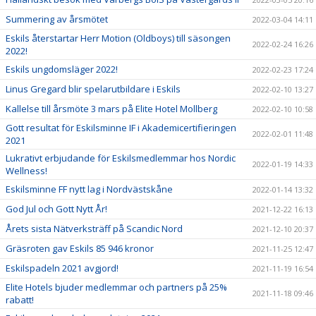
Summering av årsmötet
2022-03-04 14:11
Eskils återstartar Herr Motion (Oldboys) till säsongen
2022-02-24 16:26
2022!
Eskils ungdomsläger 2022!
2022-02-23 17:24
Linus Gregard blir spelarutbildare i Eskils
2022-02-10 13:27
Kallelse till årsmöte 3 mars på Elite Hotel Mollberg
2022-02-10 10:58
Gott resultat för Eskilsminne IF i Akademicertifieringen
2022-02-01 11:48
2021
Lukrativt erbjudande för Eskilsmedlemmar hos Nordic
2022-01-19 14:33
Wellness!
Eskilsminne FF nytt lag i Nordvästskåne
2022-01-14 13:32
God Jul och Gott Nytt År!
2021-12-22 16:13
Årets sista Nätverksträff på Scandic Nord
2021-12-10 20:37
Gräsroten gav Eskils 85 946 kronor
2021-11-25 12:47
Eskilspadeln 2021 avgjord!
2021-11-19 16:54
Elite Hotels bjuder medlemmar och partners på 25%
2021-11-18 09:46
rabatt!