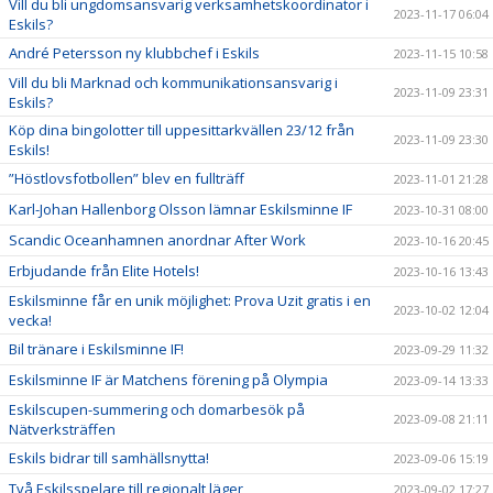
Vill du bli ungdomsansvarig verksamhetskoordinator i
2023-11-17 06:04
Eskils?
André Petersson ny klubbchef i Eskils
2023-11-15 10:58
Vill du bli Marknad och kommunikationsansvarig i
2023-11-09 23:31
Eskils?
Köp dina bingolotter till uppesittarkvällen 23/12 från
2023-11-09 23:30
Eskils!
”Höstlovsfotbollen” blev en fullträff
2023-11-01 21:28
Karl-Johan Hallenborg Olsson lämnar Eskilsminne IF
2023-10-31 08:00
Scandic Oceanhamnen anordnar After Work
2023-10-16 20:45
Erbjudande från Elite Hotels!
2023-10-16 13:43
Eskilsminne får en unik möjlighet: Prova Uzit gratis i en
2023-10-02 12:04
vecka!
Bil tränare i Eskilsminne IF!
2023-09-29 11:32
Eskilsminne IF är Matchens förening på Olympia
2023-09-14 13:33
Eskilscupen-summering och domarbesök på
2023-09-08 21:11
Nätverksträffen
Eskils bidrar till samhällsnytta!
2023-09-06 15:19
Två Eskilsspelare till regionalt läger
2023-09-02 17:27