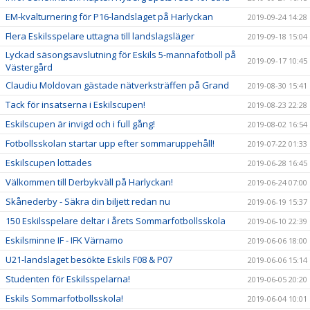
EM-kvalturnering för P16-landslaget på Harlyckan
2019-09-24 14:28
Flera Eskilsspelare uttagna till landslagsläger
2019-09-18 15:04
Lyckad säsongsavslutning för Eskils 5-mannafotboll på
2019-09-17 10:45
Västergård
Claudiu Moldovan gästade nätverksträffen på Grand
2019-08-30 15:41
Tack för insatserna i Eskilscupen!
2019-08-23 22:28
Eskilscupen är invigd och i full gång!
2019-08-02 16:54
Fotbollsskolan startar upp efter sommaruppehåll!
2019-07-22 01:33
Eskilscupen lottades
2019-06-28 16:45
Välkommen till Derbykväll på Harlyckan!
2019-06-24 07:00
Skånederby - Säkra din biljett redan nu
2019-06-19 15:37
150 Eskilsspelare deltar i årets Sommarfotbollsskola
2019-06-10 22:39
Eskilsminne IF - IFK Värnamo
2019-06-06 18:00
U21-landslaget besökte Eskils F08 & P07
2019-06-06 15:14
Studenten för Eskilsspelarna!
2019-06-05 20:20
Eskils Sommarfotbollsskola!
2019-06-04 10:01