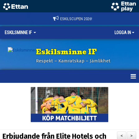
ESKILSCUPEN 2026!
ESKILSMINNE IF
LOGGA IN
Eskilsminne IF
Respekt – Kamratskap – Jämlikhet
HEM
NYHETER
BILDER ESKILSCUPEN
OM KLUBBEN
Erbjudande från Elite Hotels och
<
>