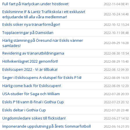
Full fart på Harlyckan under höstlovet
2022-11-04 08:41
Eskilsminne IF & Lantz Trafikskola i ett exklusivt
2022-10-24 14:40
erbjudande till alla våra medlemmar!
Eskils söker nya tränarförmågor!
2022-10-12 15:24
Topplaceringar på Damsidan
2022-10-11 08:48
Härlig stämning på Öresund när Eskils vänner
2022-09-29 16:28
samlades!
Revidering av tränarutbildningarna
2022-08-30 13:54
Höllvikenlägret 2022 genomfört!
2022-08-29 15:40
Eskilscupen 2022 - Vi är tillbaka!
2022-08-12 09:30
Seger i Eskilscupens A-slutspel för Eskils P14!
2022-08-09 16:33
Härlig come back för Eskilscupen!
2022-08-09 12:20
USA-studier för Saga och William
2022-07-28 20:33
Eskils P18 vann B-final i Gothia Cup
2022-07-23 20:12
Eskils deltar i Gothia Cup
2022-07-20 23:48
Ungdomsledare sökes till flicksidan!
2022-06-27 14:52
Imponerande uppslutning på årets Sommarfotboll
2022-06-16 21:35