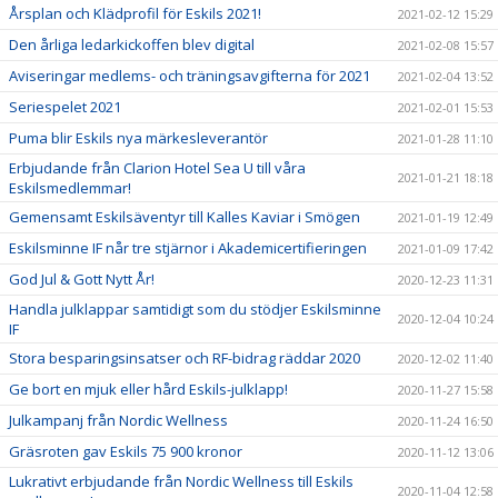
Årsplan och Klädprofil för Eskils 2021!
2021-02-12 15:29
Den årliga ledarkickoffen blev digital
2021-02-08 15:57
Aviseringar medlems- och träningsavgifterna för 2021
2021-02-04 13:52
Seriespelet 2021
2021-02-01 15:53
Puma blir Eskils nya märkesleverantör
2021-01-28 11:10
Erbjudande från Clarion Hotel Sea U till våra
2021-01-21 18:18
Eskilsmedlemmar!
Gemensamt Eskilsäventyr till Kalles Kaviar i Smögen
2021-01-19 12:49
Eskilsminne IF når tre stjärnor i Akademicertifieringen
2021-01-09 17:42
God Jul & Gott Nytt År!
2020-12-23 11:31
Handla julklappar samtidigt som du stödjer Eskilsminne
2020-12-04 10:24
IF
Stora besparingsinsatser och RF-bidrag räddar 2020
2020-12-02 11:40
Ge bort en mjuk eller hård Eskils-julklapp!
2020-11-27 15:58
Julkampanj från Nordic Wellness
2020-11-24 16:50
Gräsroten gav Eskils 75 900 kronor
2020-11-12 13:06
Lukrativt erbjudande från Nordic Wellness till Eskils
2020-11-04 12:58