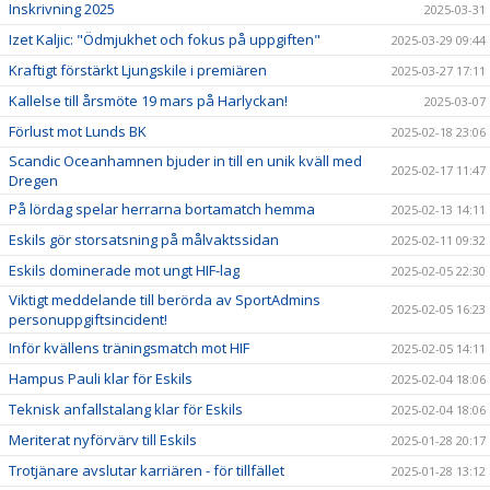
Inskrivning 2025
2025-03-31
Izet Kaljic: "Ödmjukhet och fokus på uppgiften"
2025-03-29 09:44
Kraftigt förstärkt Ljungskile i premiären
2025-03-27 17:11
Kallelse till årsmöte 19 mars på Harlyckan!
2025-03-07
Förlust mot Lunds BK
2025-02-18 23:06
Scandic Oceanhamnen bjuder in till en unik kväll med
2025-02-17 11:47
Dregen
På lördag spelar herrarna bortamatch hemma
2025-02-13 14:11
Eskils gör storsatsning på målvaktssidan
2025-02-11 09:32
Eskils dominerade mot ungt HIF-lag
2025-02-05 22:30
Viktigt meddelande till berörda av SportAdmins
2025-02-05 16:23
personuppgiftsincident!
Inför kvällens träningsmatch mot HIF
2025-02-05 14:11
Hampus Pauli klar för Eskils
2025-02-04 18:06
Teknisk anfallstalang klar för Eskils
2025-02-04 18:06
Meriterat nyförvärv till Eskils
2025-01-28 20:17
Trotjänare avslutar karriären - för tillfället
2025-01-28 13:12