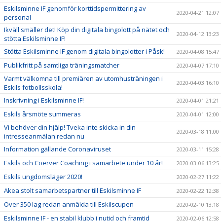
Eskilsminne IF genomför korttidspermittering av
2020-04-21 12:07
personal
Ikväll smäller det! Köp din digitala bingolott på nätet och
2020-04-12 13:23
stötta Eskilsminne IF!
Stötta Eskilsminne IF genom digitala bingolotter i Påsk!
2020-04-08 15:47
Publikfritt på samtliga träningsmatcher
2020-04-07 17:10
Varmt välkomna till premiären av utomhusträningen i
2020-04-03 16:10
Eskils fotbollsskola!
Inskrivning i Eskilsminne IF!
2020-04-01 21:21
Eskils årsmöte summeras
2020-04-01 12:00
Vi behöver din hjälp! Tveka inte skicka in din
2020-03-18 11:00
intresseanmälan redan nu
Information gällande Coronaviruset
2020-03-11 15:28
Eskils och Coerver Coaching i samarbete under 10 år!
2020-03-06 13:25
Eskils ungdomsläger 2020!
2020-02-27 11:22
Akea stolt samarbetspartner till Eskilsminne IF
2020-02-22 12:38
Över 350 lag redan anmälda till Eskilscupen
2020-02-10 13:18
Eskilsminne IF - en stabil klubb i nutid och framtid
2020-02-06 12:58