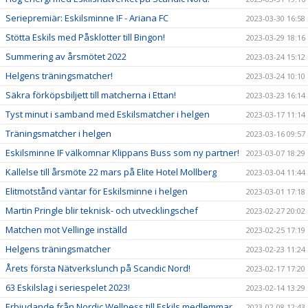
Seriepremiär: Eskilsminne IF - Ariana FC
2023-03-30 16:58
Stötta Eskils med Påsklotter till Bingon!
2023-03-29 18:16
Summering av årsmötet 2022
2023-03-24 15:12
Helgens träningsmatcher!
2023-03-24 10:10
Säkra förköpsbiljett till matcherna i Ettan!
2023-03-23 16:14
Tyst minut i samband med Eskilsmatcher i helgen
2023-03-17 11:14
Träningsmatcher i helgen
2023-03-16 09:57
Eskilsminne IF välkomnar Klippans Buss som ny partner!
2023-03-07 18:29
Kallelse till årsmöte 22 mars på Elite Hotel Mollberg
2023-03-04 11:44
Elitmotstånd väntar för Eskilsminne i helgen
2023-03-01 17:18
Martin Pringle blir teknisk- och utvecklingschef
2023-02-27 20:02
Matchen mot Vellinge inställd
2023-02-25 17:19
Helgens träningsmatcher
2023-02-23 11:24
Årets första Nätverkslunch på Scandic Nord!
2023-02-17 17:20
63 Eskilslag i seriespelet 2023!
2023-02-14 13:29
Erbjudande från Nordic Wellness till Eskils medlemmar
2023-02-08 12:43