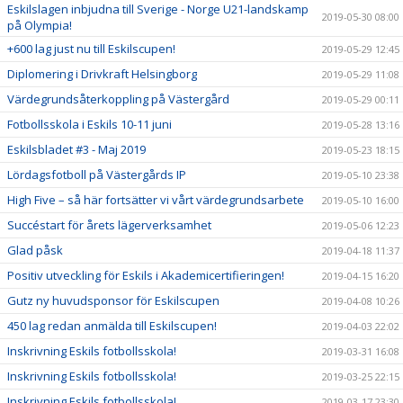
Eskilslagen inbjudna till Sverige - Norge U21-landskamp
2019-05-30 08:00
på Olympia!
+600 lag just nu till Eskilscupen!
2019-05-29 12:45
Diplomering i Drivkraft Helsingborg
2019-05-29 11:08
Värdegrundsåterkoppling på Västergård
2019-05-29 00:11
Fotbollsskola i Eskils 10-11 juni
2019-05-28 13:16
Eskilsbladet #3 - Maj 2019
2019-05-23 18:15
Lördagsfotboll på Västergårds IP
2019-05-10 23:38
High Five – så här fortsätter vi vårt värdegrundsarbete
2019-05-10 16:00
Succéstart för årets lägerverksamhet
2019-05-06 12:23
Glad påsk
2019-04-18 11:37
Positiv utveckling för Eskils i Akademicertifieringen!
2019-04-15 16:20
Gutz ny huvudsponsor för Eskilscupen
2019-04-08 10:26
450 lag redan anmälda till Eskilscupen!
2019-04-03 22:02
Inskrivning Eskils fotbollsskola!
2019-03-31 16:08
Inskrivning Eskils fotbollsskola!
2019-03-25 22:15
Inskrivning Eskils fotbollsskola!
2019-03-17 23:30