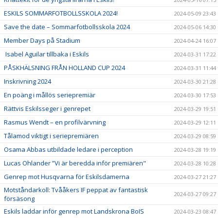
ESKILS SOMMARFOTBOLLSSKOLA 2024!
2024-05-09 23:43
Save the date – Sommarfotbollsskola 2024
2024-05-06 14:30
Member Days på Stadium
2024-04-24 16:07
Isabel Aguilar tillbaka i Eskils
2024-03-31 17:22
PÅSKHÄLSNING FRÅN HOLLAND CUP 2024
2024-03-31 11:44
Inskrivning 2024
2024-03-30 21:28
En poäng i mållös seriepremiär
2024-03-30 17:53
Rättvis Eskilsseger i genrepet
2024-03-29 19:51
Rasmus Wendt – en profilvärvning
2024-03-29 12:11
Tålamod viktigt i seriepremiären
2024-03-29 08:59
Osama Abbas utbildade ledare i perception
2024-03-28 19:19
Lucas Ohlander ”Vi är beredda inför premiären"
2024-03-28 10:28
Genrep mot Husqvarna för Eskilsdamerna
2024-03-27 21:27
Motståndarkoll: Tvååkers IF peppat av fantastisk
2024-03-27 09:27
försäsong
Eskils laddar inför genrep mot Landskrona BoIS
2024-03-23 08:47