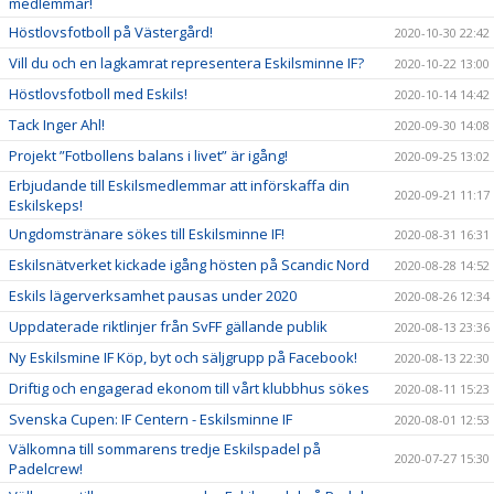
medlemmar!
Höstlovsfotboll på Västergård!
2020-10-30 22:42
Vill du och en lagkamrat representera Eskilsminne IF?
2020-10-22 13:00
Höstlovsfotboll med Eskils!
2020-10-14 14:42
Tack Inger Ahl!
2020-09-30 14:08
Projekt ”Fotbollens balans i livet” är igång!
2020-09-25 13:02
Erbjudande till Eskilsmedlemmar att införskaffa din
2020-09-21 11:17
Eskilskeps!
Ungdomstränare sökes till Eskilsminne IF!
2020-08-31 16:31
Eskilsnätverket kickade igång hösten på Scandic Nord
2020-08-28 14:52
Eskils lägerverksamhet pausas under 2020
2020-08-26 12:34
Uppdaterade riktlinjer från SvFF gällande publik
2020-08-13 23:36
Ny Eskilsmine IF Köp, byt och säljgrupp på Facebook!
2020-08-13 22:30
Driftig och engagerad ekonom till vårt klubbhus sökes
2020-08-11 15:23
Svenska Cupen: IF Centern - Eskilsminne IF
2020-08-01 12:53
Välkomna till sommarens tredje Eskilspadel på
2020-07-27 15:30
Padelcrew!