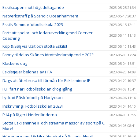
Eskilscupen mot högt deltagande
2023-05-25 21:34
Nätverksträff på Scandic Oceanhamnen!
2023-05-17 20:37
Eskils Sommarfotbollsskola 2023
2023-05-15 12:11
Fortsatt spelar- och ledarutveckling med Coerver
2023-05-11 11:13
Coaching
Köp & Sälj via Uzit och stötta Eskils!
2023-05-10 11:43
Fanny tilldelas Skånes Idrottsledarstipendie 2023!
2023-05-09 17:24
Klackens dag
2023-05-04 16:51
Eskilstjejer belönas av HFA
2023-04-20 14:09
Dags att återbruka till förmån för Eskilsminne IF
2023-04-20 10:37
Full fart när Fotbollsskolan drog igång
2023-04-08 16:41
Lyckad Påskfotboll på Harlyckan
2023-04-06 11:16
Inskrivning i Fotbollsskolan 2023!
2023-04-04 14:10
P14 på läger i Nederländerna
2023-04-03 16:55
Stötta Eskilsminne IF och streama massor av sport på C
2023-04-03 08:41
More!
Hög energi med Eskilsnätverket på Scandic Nord!
2023-03-31 19:16