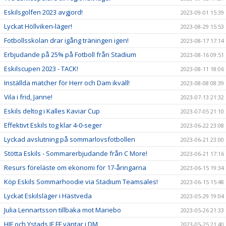
Eskilsgolfen 2023 avgjord!
2023-09-01 15:39
Lyckat Höllviken-läger!
2023-08-29 15:53
Fotbollsskolan drar igång träningen igen!
2023-08-17 17:14
Erbjudande på 25% på Fotboll från Stadium
2023-08-16 09:51
Eskilscupen 2023 - TACK!
2023-08-11 18:06
Inställda matcher för Herr och Dam ikväll!
2023-08-08 08:39
Vila i frid, Janne!
2023-07-13 21:32
Eskils deltog i Kalles Kaviar Cup
2023-07-05 21:10
Effektivt Eskils tog klar 4-0-seger
2023-06-22 23:08
Lyckad avslutning på sommarlovsfotbollen
2023-06-21 23:00
Stötta Eskils - Sommarerbjudande från C More!
2023-06-21 17:16
Resurs föreläste om ekonomi för 17-åringarna
2023-06-15 19:34
Köp Eskils Sommarhoodie via Stadium Teamsales!
2023-06-15 15:48
Lyckat Eskilsläger i Hästveda
2023-05-29 19:04
Julia Lennartsson tillbaka mot Mariebo
2023-05-26 21:33
HIF och Ystads IF FF väntar i DM
2023-05-25 21:40