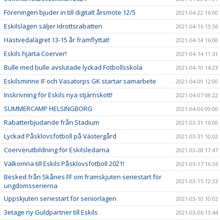
Föreningen bjuder in till digitalt årsmöte 12/5
2021-04-22 16:00
Eskilslagen säljer Idrottsrabatten
2021-04-16 13:56
Hästvedalägret 13-15 år framflyttat!
2021-04-14 16:00
Eskils hjärta Coerver!
2021-04-14 11:31
Bulle med bulle avslutade lyckad Fotbollsskola
2021-04-10 14:23
Eskilsminne IF och Vasatorps GK startar samarbete
2021-04-09 12:00
Inskrivning för Eskils nya stjärnskott!
2021-04-07 08:22
SUMMERCAMP HELSINGBORG
2021-04-06 09:00
Rabatterbjudande från Stadium
2021-03-31 16:00
Lyckad Påsklovsfotboll på Västergård
2021-03-31 10:02
Coerverutbildning för Eskilsledarna
2021-03-28 17:47
Välkomna till Eskils Påsklovsfotboll 2021!
2021-03-17 16:36
Besked från Skånes FF om framskjuten seriestart för
2021-03-15 12:33
ungdomsserierna
Uppskjuten seriestart för seniorlagen
2021-03-10 10:02
3etage ny Guldpartner till Eskils
2021-03-06 13:44