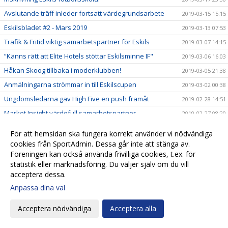
Avslutande träff inleder fortsatt värdegrundsarbete
2019-03-15 15:15
Eskilsbladet #2 - Mars 2019
2019-03-13 07:53
Trafik & Fritid viktig samarbetspartner för Eskils
2019-03-07 14:15
”Känns rätt att Elite Hotels stöttar Eskilsminne IF"
2019-03-06 16:03
Håkan Skoog tillbaka i moderklubben!
2019-03-05 21:38
Anmälningarna strömmar in till Eskilscupen
2019-03-02 00:38
Ungdomsledarna gav High Five en push framåt
2019-02-28 14:51
Market Insight värdefull samarbetspartner
2019-02-27 08:20
Kansliet stängt tisdag 26/2
2019-02-26 08:27
För att hemsidan ska fungera korrekt använder vi nödvändiga
Biljetter till Svenska Cupen!
2019-02-22 21:00
cookies från SportAdmin. Dessa går inte att stänga av.
Föreningen kan också använda frivilliga cookies, t.ex. för
En ny styrelseledamot när Eskils höll årsmöte
2019-02-22 09:05
statistik eller marknadsföring. Du väljer själv om du vill
Kallelse till årsmöte 21/2 på Elite Hotel Mollberg
2019-02-13 17:01
acceptera dessa.
Tisdag 12/2 är kansliet stängt!
2019-02-11 16:15
Anpassa dina val
Spelarträffar inom High Five ger en gemensam syn från
2019-02-08 09:21
liten till stor
Acceptera nödvändiga
Acceptera alla
Biljetter till Svenska Cupen
2019-02-07 10:00