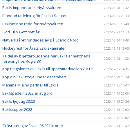
Eskils imponerade i Nyårssaluten
2023-01-08 19:42
Blandad utdelning för Eskils i Saluten
2023-01-07 20:13
Eskilsminne redo för Nyårssaluten
2023-01-05 15:40
God Jul & Gott Nytt År!
2022-12-23 11:53
Nätverksåret rundades av på Scandic Nord!
2022-12-14 16:48
Hockeyfest för Årets Eskilskamrater
2022-12-11 15:05
Ta del av biljetterbjudande när Eskils är matchens
2022-12-08 14:22
förening hos Rögle BK
Köp Bingolotter av Eskils till uppesittarkvällen 23/12!
2022-12-07 14:15
Köp din Eskilströja under december!
2022-11-29 10:24
Mamma Mia ny partner till Eskils
2022-11-25 15:47
Eskilspadeln 2022 är avgjord!
2022-11-14 22:00
Eskils tjejdag 2022!
2022-11-13 21:36
Eskilscupen 2022
2022-11-13 19:00
2022-11-12 09:02
Gräsroten gav Eskils 96 922 kronor
2022-11-11 19:47