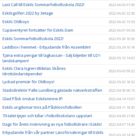
Last Call till Eskils Sommarfotbollsskola 2022!
2022-06-03 07:30
Eskilsgolfen 2022 by 3etage
2022-06-02 22:50
Eskils Oldboys
2022-06-02 15:55
Cupäventyret fortsätter för Eskils Dam
2022-06-01 06:56
Eskils Sommarfotbollsskola 2022!
2022-05-30 10:20
Laddbox i hemmet - Erbjudande från Assemblin!
2022-05-24 10:18
Tjäna extra pengar till lagkassan - Sälj biljetter till U21-
2022-05-13 14:03
landskampen!
Eskils Clara Isgren tilldelas Skånes
2022-05-03 09:22
Idrottsledarstipendie!
Lyckad premiär för Oldboys!
2022-05-02 18:52
Stadsdirektör Palle Lundberg gästade nätverksträffen
2022-04-30 00:15
Glad Påsk önskar Eskilsminne IF!
2022-04-14 15:07
Eskils ungdomar trivs på Påsklovsfotbollen
2022-04-11 18:30
70-talet tjejer och killar i Fotbollsskolans uppstart
2022-04-09 21:00
Dags för årets inskrivning av nya fotbollslirare i Eskils!
2022-04-07 16:30
Erbjudande från vår partner Länsförsäkringar till Eskils
2022-03-29 16:30