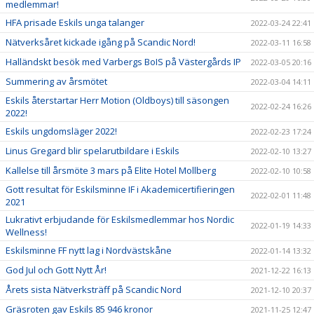
medlemmar!
HFA prisade Eskils unga talanger
2022-03-24 22:41
Nätverksåret kickade igång på Scandic Nord!
2022-03-11 16:58
Halländskt besök med Varbergs BoIS på Västergårds IP
2022-03-05 20:16
Summering av årsmötet
2022-03-04 14:11
Eskils återstartar Herr Motion (Oldboys) till säsongen
2022-02-24 16:26
2022!
Eskils ungdomsläger 2022!
2022-02-23 17:24
Linus Gregard blir spelarutbildare i Eskils
2022-02-10 13:27
Kallelse till årsmöte 3 mars på Elite Hotel Mollberg
2022-02-10 10:58
Gott resultat för Eskilsminne IF i Akademicertifieringen
2022-02-01 11:48
2021
Lukrativt erbjudande för Eskilsmedlemmar hos Nordic
2022-01-19 14:33
Wellness!
Eskilsminne FF nytt lag i Nordvästskåne
2022-01-14 13:32
God Jul och Gott Nytt År!
2021-12-22 16:13
Årets sista Nätverksträff på Scandic Nord
2021-12-10 20:37
Gräsroten gav Eskils 85 946 kronor
2021-11-25 12:47