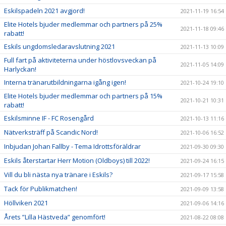
Eskilspadeln 2021 avgjord!
2021-11-19 16:54
Elite Hotels bjuder medlemmar och partners på 25%
2021-11-18 09:46
rabatt!
Eskils ungdomsledaravslutning 2021
2021-11-13 10:09
Full fart på aktiviteterna under höstlovsveckan på
2021-11-05 14:09
Harlyckan!
Interna tränarutbildningarna igång igen!
2021-10-24 19:10
Elite Hotels bjuder medlemmar och partners på 15%
2021-10-21 10:31
rabatt!
Eskilsminne IF - FC Rosengård
2021-10-13 11:16
Nätverksträff på Scandic Nord!
2021-10-06 16:52
Inbjudan Johan Fallby - Tema Idrottsföräldrar
2021-09-30 09:30
Eskils återstartar Herr Motion (Oldboys) till 2022!
2021-09-24 16:15
Vill du bli nästa nya tränare i Eskils?
2021-09-17 15:58
Tack för Publikmatchen!
2021-09-09 13:58
Höllviken 2021
2021-09-06 14:16
Årets ”Lilla Hästveda” genomfört!
2021-08-22 08:08