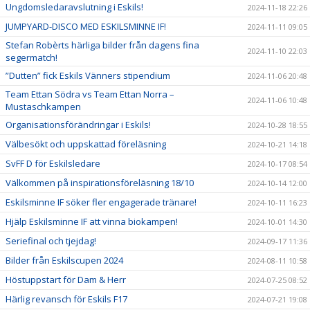
Ungdomsledaravslutning i Eskils!
2024-11-18 22:26
JUMPYARD-DISCO MED ESKILSMINNE IF!
2024-11-11 09:05
Stefan Robèrts härliga bilder från dagens fina
2024-11-10 22:03
segermatch!
”Dutten” fick Eskils Vänners stipendium
2024-11-06 20:48
Team Ettan Södra vs Team Ettan Norra –
2024-11-06 10:48
Mustaschkampen
Organisationsförändringar i Eskils!
2024-10-28 18:55
Välbesökt och uppskattad föreläsning
2024-10-21 14:18
SvFF D för Eskilsledare
2024-10-17 08:54
Välkommen på inspirationsföreläsning 18/10
2024-10-14 12:00
Eskilsminne IF söker fler engagerade tränare!
2024-10-11 16:23
Hjälp Eskilsminne IF att vinna biokampen!
2024-10-01 14:30
Seriefinal och tjejdag!
2024-09-17 11:36
Bilder från Eskilscupen 2024
2024-08-11 10:58
Höstuppstart för Dam & Herr
2024-07-25 08:52
Härlig revansch för Eskils F17
2024-07-21 19:08