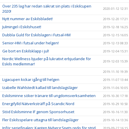
Över 235 lag har redan säkrat sin plats i Eskilcupen
2020-01-12 12:31
2020!
Nytt nummer av Eskilsbladet!
2019-12-20 17:21
Julmingel i Eskilshuset!
2019-12-18 16:25
Dubbla Guld för Eskilslagen i Futsal-HM
2019-12-15 16:05
Senior-HM i futsal under helgen!
2019-12-13 08:33
Ge bort en Eskilsklapp i jul!
2019-12-04 15:31
Nordic Wellness bjuder på lukrativt erbjudande för
2019-12-03 15:39
Eskils medlemmar!
2019-11-10 19:39
Ligacupen kickar igång till helgen
2019-11-07 13:44
Izabelle Wahlstedt kallad till landslagsläger
2019-11-06 10:05
Eskilsminne söker tränare till ungdomsverksamheten
2019-10-30 17:18
Energifylld Nätverksträff på Scandic Nord
2019-10-29 10:50
Stöd Eskilsminne IF genom Sponsorhuset
2019-10-16 11:30
Fler Eskilsspelare uttagna till landslagsläger
2019-10-14 13:36
Inför seriefinalen: Kapten Nyberg Spets redo för strid
2019-09-27 16:15