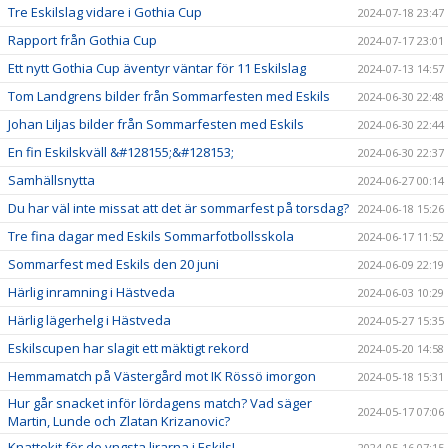
Tre Eskilslag vidare i Gothia Cup
2024-07-18 23:47
Rapport från Gothia Cup
2024-07-17 23:01
Ett nytt Gothia Cup äventyr väntar för 11 Eskilslag
2024-07-13 14:57
Tom Landgrens bilder från Sommarfesten med Eskils
2024-06-30 22:48
Johan Liljas bilder från Sommarfesten med Eskils
2024-06-30 22:44
En fin Eskilskväll &#128155;&#128153;
2024-06-30 22:37
Samhällsnytta
2024-06-27 00:14
Du har väl inte missat att det är sommarfest på torsdag?
2024-06-18 15:26
Tre fina dagar med Eskils Sommarfotbollsskola
2024-06-17 11:52
Sommarfest med Eskils den 20 juni
2024-06-09 22:19
Härlig inramning i Hästveda
2024-06-03 10:29
Härlig lägerhelg i Hästveda
2024-05-27 15:35
Eskilscupen har slagit ett mäktigt rekord
2024-05-20 14:58
Hemmamatch på Västergård mot IK Rössö imorgon
2024-05-18 15:31
Hur går snacket inför lördagens match? Vad säger
2024-05-17 07:06
Martin, Lunde och Zlatan Krizanovic?
Knattekit för de yngsta lirarna i Eskils!
2024-05-16 07:15