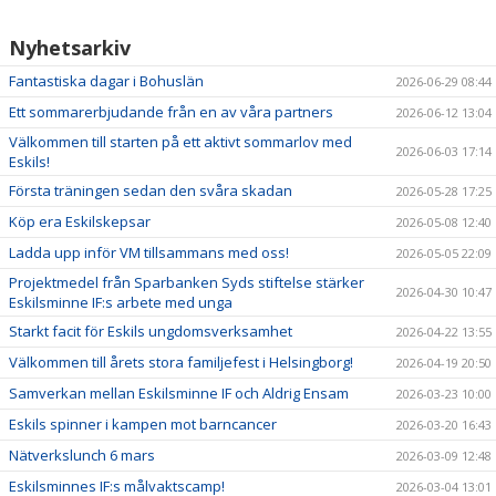
Nyhetsarkiv
Fantastiska dagar i Bohuslän
2026-06-29 08:44
Ett sommarerbjudande från en av våra partners
2026-06-12 13:04
Välkommen till starten på ett aktivt sommarlov med
2026-06-03 17:14
Eskils!
Första träningen sedan den svåra skadan
2026-05-28 17:25
Köp era Eskilskepsar
2026-05-08 12:40
Ladda upp inför VM tillsammans med oss!
2026-05-05 22:09
Projektmedel från Sparbanken Syds stiftelse stärker
2026-04-30 10:47
Eskilsminne IF:s arbete med unga
Starkt facit för Eskils ungdomsverksamhet
2026-04-22 13:55
Välkommen till årets stora familjefest i Helsingborg!
2026-04-19 20:50
Samverkan mellan Eskilsminne IF och Aldrig Ensam
2026-03-23 10:00
Eskils spinner i kampen mot barncancer
2026-03-20 16:43
Nätverkslunch 6 mars
2026-03-09 12:48
Eskilsminnes IF:s målvaktscamp!
2026-03-04 13:01