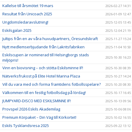
Kallelse till årsmötet 19 mars
2026-02-27 14:31
Resultat från Unicoach 2025
2026-01-09 12:47
Ungdomsledaravslutning!
2025-12-05 13:45
Eskilsgalan 2025
2025-12-04 21:19
Jultips från en av våra huvudpartners, Öresundskraft
2025-11-27 15:24
Nytt medlemserbjudande från Lakritsfabriken
2025-11-04 10:50
Eskilscupen är nominerad till Helsingborgs stads
2025-10-30 16:23
miljöpris!
Vinn en biovisning – och stötta Eskilsminne IF!
2025-10-30 08:39
Nätverksfrukost på Elite Hotel Marina Plaza
2025-10-27 14:24
Vill du vara med och forma framtidens fotbollsspelare?
2025-10-20 08:30
Välkommen till en festlig fotbollsdag på lördag!
2025-10-17 16:45
JUMPYARD-DISCO MED ESKILSMINNE IF!
2025-10-13 09:56
Provspel 2026 Eskils Akademilag
2025-10-06 08:06
Premium Körpaket – Din Väg till Körkortet!
2025-10-02 16:55
Eskils Tysklandsresa 2025
2025-09-22 13:12