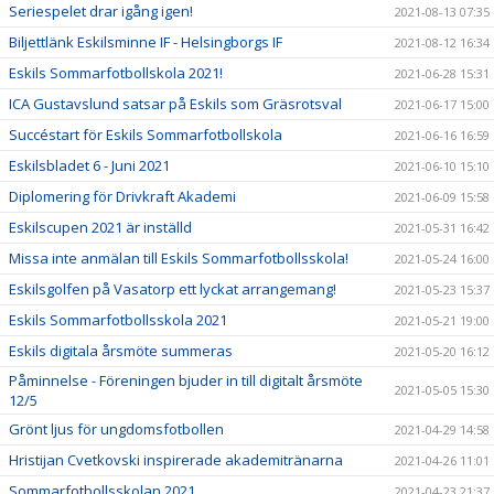
Seriespelet drar igång igen!
2021-08-13 07:35
Biljettlänk Eskilsminne IF - Helsingborgs IF
2021-08-12 16:34
Eskils Sommarfotbollskola 2021!
2021-06-28 15:31
ICA Gustavslund satsar på Eskils som Gräsrotsval
2021-06-17 15:00
Succéstart för Eskils Sommarfotbollskola
2021-06-16 16:59
Eskilsbladet 6 - Juni 2021
2021-06-10 15:10
Diplomering för Drivkraft Akademi
2021-06-09 15:58
Eskilscupen 2021 är inställd
2021-05-31 16:42
Missa inte anmälan till Eskils Sommarfotbollsskola!
2021-05-24 16:00
Eskilsgolfen på Vasatorp ett lyckat arrangemang!
2021-05-23 15:37
Eskils Sommarfotbollsskola 2021
2021-05-21 19:00
Eskils digitala årsmöte summeras
2021-05-20 16:12
Påminnelse - Föreningen bjuder in till digitalt årsmöte
2021-05-05 15:30
12/5
Grönt ljus för ungdomsfotbollen
2021-04-29 14:58
Hristijan Cvetkovski inspirerade akademitränarna
2021-04-26 11:01
Sommarfotbollsskolan 2021
2021-04-23 21:37