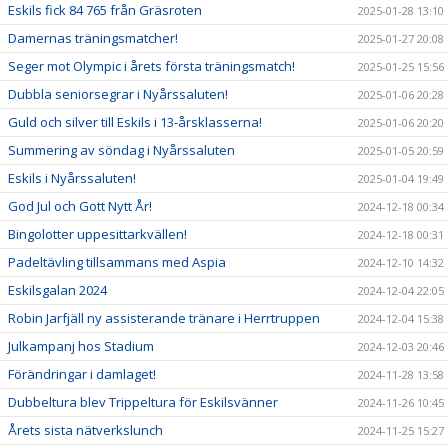
Eskils fick 84 765 från Gräsroten
2025-01-28 13:10
Damernas träningsmatcher!
2025-01-27 20:08
Seger mot Olympic i årets första träningsmatch!
2025-01-25 15:56
Dubbla seniorsegrar i Nyårssaluten!
2025-01-06 20:28
Guld och silver till Eskils i 13-årsklasserna!
2025-01-06 20:20
Summering av söndag i Nyårssaluten
2025-01-05 20:59
Eskils i Nyårssaluten!
2025-01-04 19:49
God Jul och Gott Nytt År!
2024-12-18 00:34
Bingolotter uppesittarkvällen!
2024-12-18 00:31
Padeltävling tillsammans med Aspia
2024-12-10 14:32
Eskilsgalan 2024
2024-12-04 22:05
Robin Jarfjäll ny assisterande tränare i Herrtruppen
2024-12-04 15:38
Julkampanj hos Stadium
2024-12-03 20:46
Förändringar i damlaget!
2024-11-28 13:58
Dubbeltura blev Trippeltura för Eskilsvänner
2024-11-26 10:45
Årets sista nätverkslunch
2024-11-25 15:27