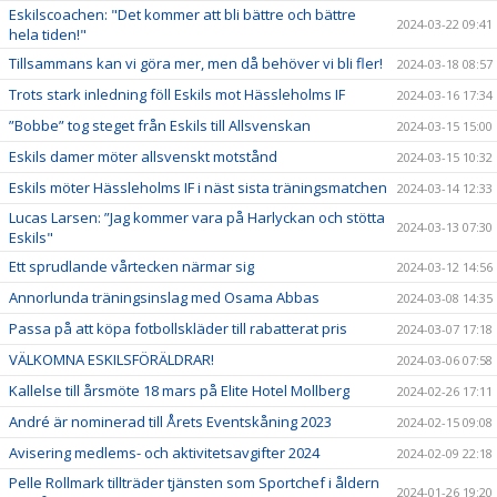
Eskilscoachen: "Det kommer att bli bättre och bättre
2024-03-22 09:41
hela tiden!"
Tillsammans kan vi göra mer, men då behöver vi bli fler!
2024-03-18 08:57
Trots stark inledning föll Eskils mot Hässleholms IF
2024-03-16 17:34
”Bobbe” tog steget från Eskils till Allsvenskan
2024-03-15 15:00
Eskils damer möter allsvenskt motstånd
2024-03-15 10:32
Eskils möter Hässleholms IF i näst sista träningsmatchen
2024-03-14 12:33
Lucas Larsen: ”Jag kommer vara på Harlyckan och stötta
2024-03-13 07:30
Eskils"
Ett sprudlande vårtecken närmar sig
2024-03-12 14:56
Annorlunda träningsinslag med Osama Abbas
2024-03-08 14:35
Passa på att köpa fotbollskläder till rabatterat pris
2024-03-07 17:18
VÄLKOMNA ESKILSFÖRÄLDRAR!
2024-03-06 07:58
Kallelse till årsmöte 18 mars på Elite Hotel Mollberg
2024-02-26 17:11
André är nominerad till Årets Eventskåning 2023
2024-02-15 09:08
Avisering medlems- och aktivitetsavgifter 2024
2024-02-09 22:18
Pelle Rollmark tillträder tjänsten som Sportchef i åldern
2024-01-26 19:20