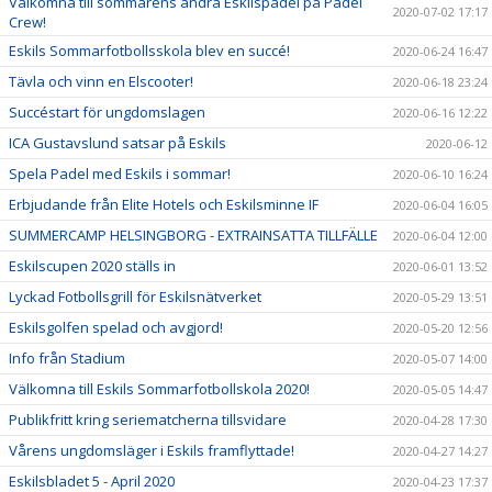
Välkomna till sommarens andra Eskilspadel på Padel
2020-07-02 17:17
Crew!
Eskils Sommarfotbollsskola blev en succé!
2020-06-24 16:47
Tävla och vinn en Elscooter!
2020-06-18 23:24
Succéstart för ungdomslagen
2020-06-16 12:22
ICA Gustavslund satsar på Eskils
2020-06-12
Spela Padel med Eskils i sommar!
2020-06-10 16:24
Erbjudande från Elite Hotels och Eskilsminne IF
2020-06-04 16:05
SUMMERCAMP HELSINGBORG - EXTRAINSATTA TILLFÄLLE
2020-06-04 12:00
Eskilscupen 2020 ställs in
2020-06-01 13:52
Lyckad Fotbollsgrill för Eskilsnätverket
2020-05-29 13:51
Eskilsgolfen spelad och avgjord!
2020-05-20 12:56
Info från Stadium
2020-05-07 14:00
Välkomna till Eskils Sommarfotbollskola 2020!
2020-05-05 14:47
Publikfritt kring seriematcherna tillsvidare
2020-04-28 17:30
Vårens ungdomsläger i Eskils framflyttade!
2020-04-27 14:27
Eskilsbladet 5 - April 2020
2020-04-23 17:37