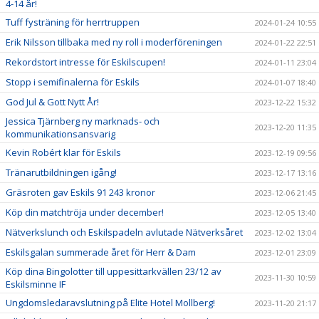
4-14 år!
Tuff fysträning för herrtruppen
2024-01-24 10:55
Erik Nilsson tillbaka med ny roll i moderföreningen
2024-01-22 22:51
Rekordstort intresse för Eskilscupen!
2024-01-11 23:04
Stopp i semifinalerna för Eskils
2024-01-07 18:40
God Jul & Gott Nytt År!
2023-12-22 15:32
Jessica Tjärnberg ny marknads- och
2023-12-20 11:35
kommunikationsansvarig
Kevin Robért klar för Eskils
2023-12-19 09:56
Tränarutbildningen igång!
2023-12-17 13:16
Gräsroten gav Eskils 91 243 kronor
2023-12-06 21:45
Köp din matchtröja under december!
2023-12-05 13:40
Nätverkslunch och Eskilspadeln avlutade Nätverksåret
2023-12-02 13:04
Eskilsgalan summerade året för Herr & Dam
2023-12-01 23:09
Köp dina Bingolotter till uppesittarkvällen 23/12 av
2023-11-30 10:59
Eskilsminne IF
Ungdomsledaravslutning på Elite Hotel Mollberg!
2023-11-20 21:17