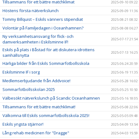
Tillsammans för ett bättre matchklimat
2025-09-10 09:22
Höstens första nätverkslunch
2025-09-09 11:36
Tommy Billquist – Eskils vänners stipendiat
2025-08-21 08:32
Volontär på Familjedagen i Oceanhamnen?
2025-08-08 06:27
Ny verksamhetsansvarig för flick- och
2025-07-17 21:54
damverksamheten i Eskilsminne IF!
Eskils på plats i Båstad för att diskutera idrottens
2025-07-13 16:25
samhällsnytta
Härliga bilder från Eskils Sommarfotbollsskola
2025-06-24 20:59
Eskilsminne IF i sorg
2025-06-19 11:35
Medlemserbjudande från Addvoice!
2025-05-28 16:02
Sommarfotbollsskolan 2025
2025-05-25 10:50
Välbesökt nätverkslunch på Scandic Oceanhamnen
2025-05-16 18:05
Tillsammans för ett bättre matchklimat!
2025-05-08 22:06
Välkomna till Eskils sommarfotbollsskola 2025!
2025-05-05 09:48
Eskils yngsta stjärnor!
2025-04-09 13:54
Lång rehab medicinen för "Dragge"
2025-04-03 15:59