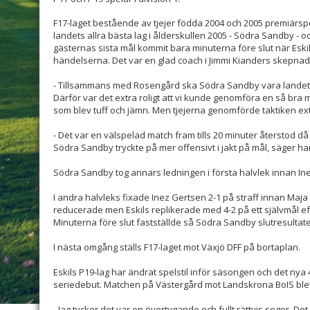
F17-laget bestående av tjejer födda 2004 och 2005 premiärs
landets allra bästa lag i ålderskullen 2005 - Södra Sandby - o
gästernas sista mål kommit bara minuterna före slut när Eski
händelserna. Det var en glad coach i Jimmi Kianders skepnad
- Tillsammans med Rosengård ska Södra Sandby vara landets
Därför var det extra roligt att vi kunde genomföra en så bra m
som blev tuff och jämn. Men tjejerna genomförde taktiken ex
- Det var en välspelad match fram tills 20 minuter återstod d
Södra Sandby tryckte på mer offensivt i jakt på mål, säger ha
Södra Sandby tog annars ledningen i första halvlek innan In
I andra halvleks fixade Inez Gertsen 2-1 på straff innan Maj
reducerade men Eskils replikerade med 4-2 på ett självmål eft
Minuterna före slut fastställde så Södra Sandby slutresultatet t
I nästa omgång ställs F17-laget mot Växjö DFF på bortaplan.
Eskils P19-lag har ändrat spelstil inför säsongen och det nya 
seriedebut. Matchen på Västergård mot Landskrona BoIS blev 
- Jag tycker det var en övertygande och fullt rättvis seger. De