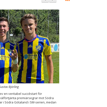
ustav Björling
v en veritabel succéstart för
t välförtjänta premiärsegrar mot Södra
ar i Södra Götaland i SM-serien, medan