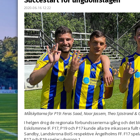
Succéstart för ungdomslagen
2020-06-16 12:22
Målskyttarna för P19: Feras Saad, Noor Jassem, Theo Sjöstrand & G
I helgen drog de regionala förbundsserierna igång och det ble
Eskilsminne IF. F17, P19 och P17 kunde alla tre inkassera full
Sandby, Landskrona BoIS respektive Ängelholms FF. F17 spel
P17 och P19 spelar i division 1.