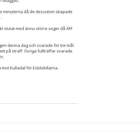
 tilläggas.
 tio minuterna då de dessutom skapade
.
skt slutat med ännu större seger då ÄFF
sugen denna dag och svarade för tre mål.
tt på straff. Övriga fullträffar svarade
ör.
ot Kulladal för Eskilskillarna.