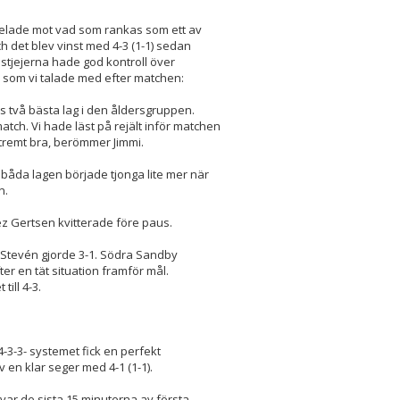
pelade mot vad som rankas som ett av
ch det blev vinst med 4-3 (1-1) sedan
lstjejerna hade god kontroll över
 som vi talade med efter matchen:
 två bästa lag i den åldersgruppen.
atch. Vi hade läst på rejält inför matchen
tremt bra, berömmer Jimmi.
å båda lagen började tjonga lite mer när
n.
ez Gertsen kvitterade före paus.
a Stevén gjorde 3-1. Södra Sandby
er en tät situation framför mål.
ill 4-3.
4-3-3- systemet fick en perfekt
en klar seger med 4-1 (1-1).
t var de sista 15 minuterna av första