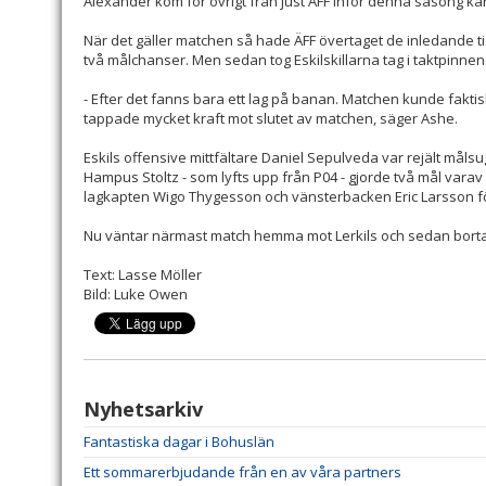
Alexander kom för övrigt från just ÄFF inför denna säsong kan
När det gäller matchen så hade ÄFF övertaget de inledande
två målchanser. Men sedan tog Eskilskillarna tag i taktpinnen
- Efter det fanns bara ett lag på banan. Matchen kunde fakti
tappade mycket kraft mot slutet av matchen, säger Ashe.
Eskils offensive mittfältare Daniel Sepulveda var rejält mål
Hampus Stoltz - som lyfts upp från P04 - gjorde två mål varav e
lagkapten Wigo Thygesson och vänsterbacken Eric Larsson f
Nu väntar närmast match hemma mot Lerkils och sedan borta m
Text: Lasse Möller
Bild: Luke Owen
Nyhetsarkiv
Fantastiska dagar i Bohuslän
Ett sommarerbjudande från en av våra partners