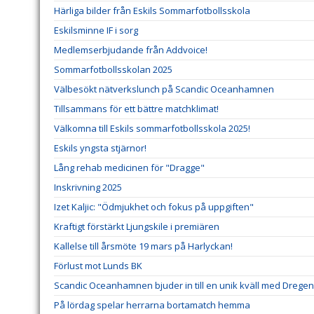
Härliga bilder från Eskils Sommarfotbollsskola
Eskilsminne IF i sorg
Medlemserbjudande från Addvoice!
Sommarfotbollsskolan 2025
Välbesökt nätverkslunch på Scandic Oceanhamnen
Tillsammans för ett bättre matchklimat!
Välkomna till Eskils sommarfotbollsskola 2025!
Eskils yngsta stjärnor!
Lång rehab medicinen för "Dragge"
Inskrivning 2025
Izet Kaljic: "Ödmjukhet och fokus på uppgiften"
Kraftigt förstärkt Ljungskile i premiären
Kallelse till årsmöte 19 mars på Harlyckan!
Förlust mot Lunds BK
Scandic Oceanhamnen bjuder in till en unik kväll med Dregen
På lördag spelar herrarna bortamatch hemma