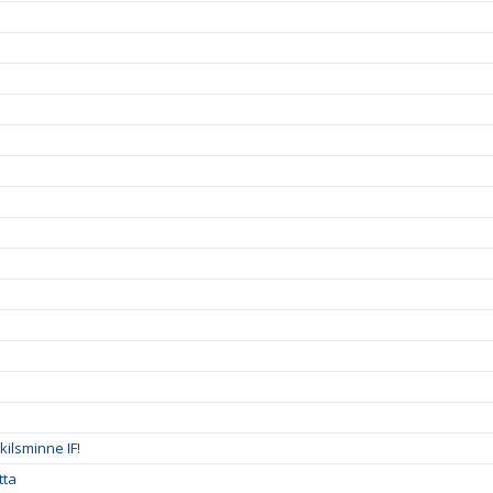
ilsminne IF!
tta