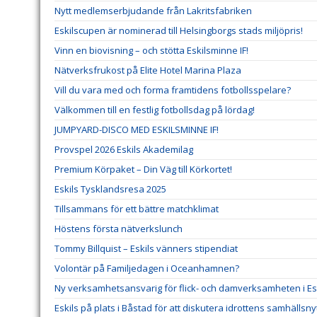
Nytt medlemserbjudande från Lakritsfabriken
Eskilscupen är nominerad till Helsingborgs stads miljöpris!
Vinn en biovisning – och stötta Eskilsminne IF!
Nätverksfrukost på Elite Hotel Marina Plaza
Vill du vara med och forma framtidens fotbollsspelare?
Välkommen till en festlig fotbollsdag på lördag!
JUMPYARD-DISCO MED ESKILSMINNE IF!
Provspel 2026 Eskils Akademilag
Premium Körpaket – Din Väg till Körkortet!
Eskils Tysklandsresa 2025
Tillsammans för ett bättre matchklimat
Höstens första nätverkslunch
Tommy Billquist – Eskils vänners stipendiat
Volontär på Familjedagen i Oceanhamnen?
Ny verksamhetsansvarig för flick- och damverksamheten i Esk
Eskils på plats i Båstad för att diskutera idrottens samhällsny