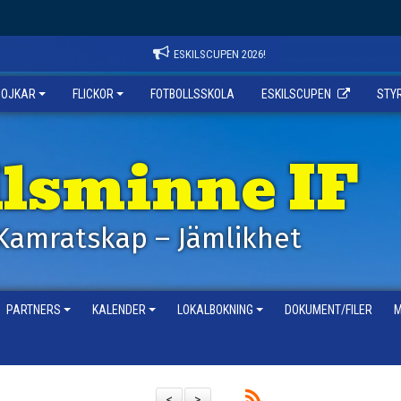
ESKILSCUPEN 2026!
POJKAR
FLICKOR
FOTBOLLSSKOLA
ESKILSCUPEN
STY
ilsminne IF
Kamratskap – Jämlikhet
PARTNERS
KALENDER
LOKALBOKNING
DOKUMENT/FILER
M
<
>