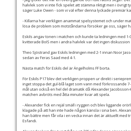
halvlek som vi inte fick spelet att stämma riktigt men i övrigt t
säger Luke Owen - som vi väl efter denna lyckade premiär k
- Killarna har verkligen anammat spelsystemet och under ma
lösa de problem som motståndarna försöker ge oss, säger h
Eskils angav tonen i matchen och kunde ta ledningen med 1-
kvitterade BoIS men i andra halvlek var det ingen diskussion 
Theo Sjöstrand gav Eskils ledningen med 2-1 innan Noor Jas
sedan av Feras Saad med 4-1.
Nästa match för Eskils del är Ängelholms FF borta.
För Eskils P17 blev det verkligen proppen ur direkt i serie
inget stoppa det gul-blå laget som vann med förkrossande 7-1
mål utan också en hel del dramatik då Alexander Jacobsson-Ha
matchen avbröts med åtta minuter kvar att spela.
- Alexander fick en rejäl smäll i ryggen och blev liggande orör
klagade på att han inte hade någon känsla i sina ben. Alexan
han bättre men får vila i en vecka innan det är aktuellt med 
Esfandi.