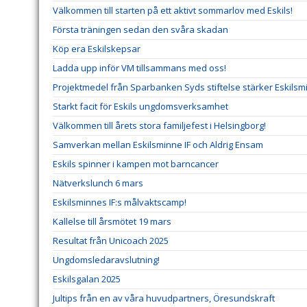
Välkommen till starten på ett aktivt sommarlov med Eskils!
Första träningen sedan den svåra skadan
Köp era Eskilskepsar
Ladda upp inför VM tillsammans med oss!
Projektmedel från Sparbanken Syds stiftelse stärker Eskilsm
Starkt facit för Eskils ungdomsverksamhet
Välkommen till årets stora familjefest i Helsingborg!
Samverkan mellan Eskilsminne IF och Aldrig Ensam
Eskils spinner i kampen mot barncancer
Nätverkslunch 6 mars
Eskilsminnes IF:s målvaktscamp!
Kallelse till årsmötet 19 mars
Resultat från Unicoach 2025
Ungdomsledaravslutning!
Eskilsgalan 2025
Jultips från en av våra huvudpartners, Öresundskraft