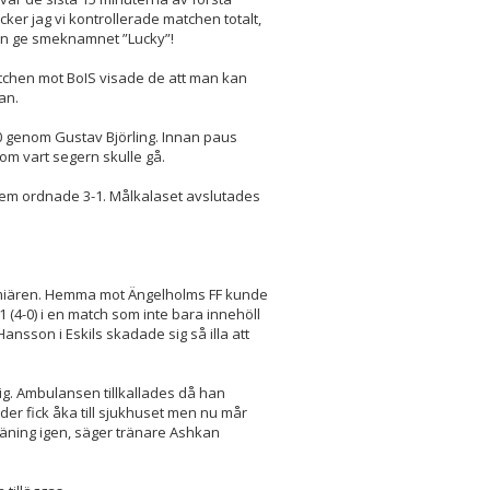
ycker jag vi kontrollerade matchen totalt,
an ge smeknamnet ”Lucky”!
tchen mot BoIS visade de att man kan
an.
0 genom Gustav Björling. Innan paus
om vart segern skulle gå.
sem ordnade 3-1. Målkalaset avslutades
premiären. Hemma mot Ängelholms FF kunde
 (4-0) i en match som inte bara innehöll
nsson i Eskils skadade sig så illa att
lig. Ambulansen tillkallades då han
der fick åka till sjukhuset men nu mår
träning igen, säger tränare Ashkan