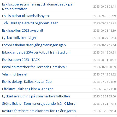
Eskilscupen-summering och domarbesök på
2023-09-08 21:11
Nätverksträffen
Eskils bidrar till samhällsnytta!
2023-09-06 15:19
Två Eskilsspelare till regionalt läger
2023-09-02 17:27
Eskilsgolfen 2023 avgjord!
2023-09-01 15:39
Lyckat Höllviken-läger!
2023-08-29 15:53
Fotbollsskolan drar igång träningen igen!
2023-08-17 17:14
Erbjudande på 25% på Fotboll från Stadium
2023-08-16 09:51
Eskilscupen 2023 - TACK!
2023-08-11 18:06
Inställda matcher för Herr och Dam ikväll!
2023-08-08 08:39
Vila i frid, Janne!
2023-07-13 21:32
Eskils deltog i Kalles Kaviar Cup
2023-07-05 21:10
Effektivt Eskils tog klar 4-0-seger
2023-06-22 23:08
Lyckad avslutning på sommarlovsfotbollen
2023-06-21 23:00
Stötta Eskils - Sommarerbjudande från C More!
2023-06-21 17:16
Resurs föreläste om ekonomi för 17-åringarna
2023-06-15 19:34