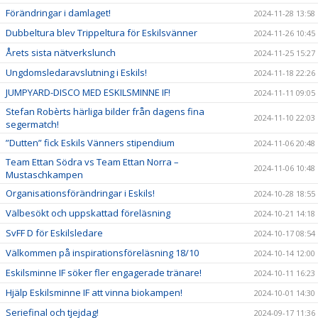
Förändringar i damlaget!
2024-11-28 13:58
Dubbeltura blev Trippeltura för Eskilsvänner
2024-11-26 10:45
Årets sista nätverkslunch
2024-11-25 15:27
Ungdomsledaravslutning i Eskils!
2024-11-18 22:26
JUMPYARD-DISCO MED ESKILSMINNE IF!
2024-11-11 09:05
Stefan Robèrts härliga bilder från dagens fina
2024-11-10 22:03
segermatch!
”Dutten” fick Eskils Vänners stipendium
2024-11-06 20:48
Team Ettan Södra vs Team Ettan Norra –
2024-11-06 10:48
Mustaschkampen
Organisationsförändringar i Eskils!
2024-10-28 18:55
Välbesökt och uppskattad föreläsning
2024-10-21 14:18
SvFF D för Eskilsledare
2024-10-17 08:54
Välkommen på inspirationsföreläsning 18/10
2024-10-14 12:00
Eskilsminne IF söker fler engagerade tränare!
2024-10-11 16:23
Hjälp Eskilsminne IF att vinna biokampen!
2024-10-01 14:30
Seriefinal och tjejdag!
2024-09-17 11:36