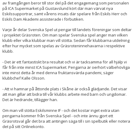
av framgången beror till stor del på det engagemang som personalen
på ICA Supermarket på Gustavslund kört där man värvat nya
Eskilssupportrar, samt vårens insats där spelare från Eskils Herr och
Eskils Dam Akademi assisterade i förbutiken.
Varje år delar Svenska Spel ut pengar till landets föreningar som deltar
i projektet Gräsroten. Om man spelar Svenska spel anger man vilken
klubb eller vilka klubbar man vill stötta. Sedan får klubbarna utdelning
efter hur mycket som spelas av Gräsroteninnehavarna i respektive
klubb.
- Det är ett fantastiskt bra resultat och vi är tacksamma för all hjälp vi
får från inte minst ICA Supermarket. Pengarna är oerhört välbehövliga
inte minst detta år med denna fruktansvärda pandemi, säger
klubbchef Kalle Olsson.
- Att vi hamnar på åttonde plats i Skåne är också glädjande. Det visar
att man gillar att bidra till vår klubbs arbete med barn och ungdomar.
Det är hedrande, tillägger han.
Om man vill stötta Eskilsminne IF - och det kostar inget extra utan
pengarna kommer från Svenska Spel - och inte ännu gjort ett
Gräsrotsval går det bra att antingen säga till i sin spelbutik eller notera
det på sitt Onlinekonto.