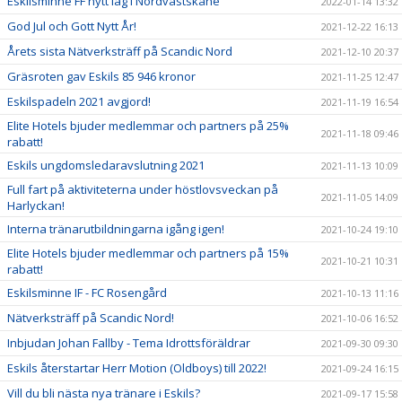
Eskilsminne FF nytt lag i Nordvästskåne
2022-01-14 13:32
God Jul och Gott Nytt År!
2021-12-22 16:13
Årets sista Nätverksträff på Scandic Nord
2021-12-10 20:37
Gräsroten gav Eskils 85 946 kronor
2021-11-25 12:47
Eskilspadeln 2021 avgjord!
2021-11-19 16:54
Elite Hotels bjuder medlemmar och partners på 25%
2021-11-18 09:46
rabatt!
Eskils ungdomsledaravslutning 2021
2021-11-13 10:09
Full fart på aktiviteterna under höstlovsveckan på
2021-11-05 14:09
Harlyckan!
Interna tränarutbildningarna igång igen!
2021-10-24 19:10
Elite Hotels bjuder medlemmar och partners på 15%
2021-10-21 10:31
rabatt!
Eskilsminne IF - FC Rosengård
2021-10-13 11:16
Nätverksträff på Scandic Nord!
2021-10-06 16:52
Inbjudan Johan Fallby - Tema Idrottsföräldrar
2021-09-30 09:30
Eskils återstartar Herr Motion (Oldboys) till 2022!
2021-09-24 16:15
Vill du bli nästa nya tränare i Eskils?
2021-09-17 15:58