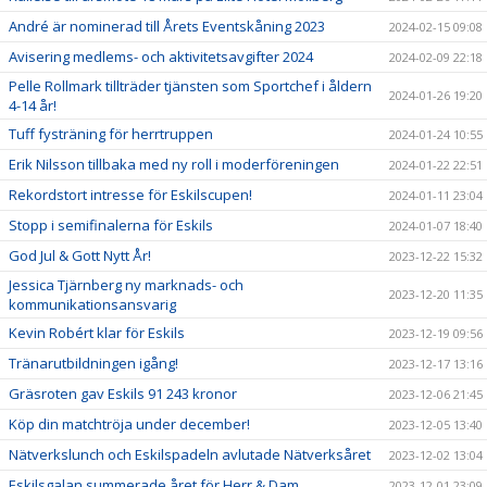
André är nominerad till Årets Eventskåning 2023
2024-02-15 09:08
Avisering medlems- och aktivitetsavgifter 2024
2024-02-09 22:18
Pelle Rollmark tillträder tjänsten som Sportchef i åldern
2024-01-26 19:20
4-14 år!
Tuff fysträning för herrtruppen
2024-01-24 10:55
Erik Nilsson tillbaka med ny roll i moderföreningen
2024-01-22 22:51
Rekordstort intresse för Eskilscupen!
2024-01-11 23:04
Stopp i semifinalerna för Eskils
2024-01-07 18:40
God Jul & Gott Nytt År!
2023-12-22 15:32
Jessica Tjärnberg ny marknads- och
2023-12-20 11:35
kommunikationsansvarig
Kevin Robért klar för Eskils
2023-12-19 09:56
Tränarutbildningen igång!
2023-12-17 13:16
Gräsroten gav Eskils 91 243 kronor
2023-12-06 21:45
Köp din matchtröja under december!
2023-12-05 13:40
Nätverkslunch och Eskilspadeln avlutade Nätverksåret
2023-12-02 13:04
Eskilsgalan summerade året för Herr & Dam
2023-12-01 23:09