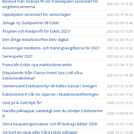
Besked från Skånes FF om framskjuten seriestart för
2021-03-15 12:33
ungdomsserierna
Uppskjuten seriestart för seniorlagen
2021-03-10 10:02
3etage ny Guldpartner till Eskils
2021-03-06 13:44
Årsplan och Klädprofil för Eskils 2021!
2021-02-12 15:29
Den årliga ledarkickoffen blev digital
2021-02-08 15:57
Aviseringar medlems- och träningsavgifterna för 2021
2021-02-04 13:52
Seriespelet 2021
2021-02-01 15:53
Puma blir Eskils nya märkesleverantör
2021-01-28 11:10
Erbjudande från Clarion Hotel Sea U till våra
2021-01-21 18:18
Eskilsmedlemmar!
Gemensamt Eskilsäventyr till Kalles Kaviar i Smögen
2021-01-19 12:49
Eskilsminne IF når tre stjärnor i Akademicertifieringen
2021-01-09 17:42
God Jul & Gott Nytt År!
2020-12-23 11:31
Handla julklappar samtidigt som du stödjer Eskilsminne
2020-12-04 10:24
IF
Stora besparingsinsatser och RF-bidrag räddar 2020
2020-12-02 11:40
Ge bort en mjuk eller hård Eskils-julklapp!
2020-11-27 15:58