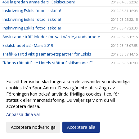
450 lag redan anmälda till Eskilscupen!
2019-04-03 22:02
Inskrivning Eskils fotbollsskola!
2019-03-31 16:08
Inskrivning Eskils fotbollsskola!
2019-03-25 22:15
Inskrivning Eskils fotbollsskola!
2019-03-17 23:30
Avslutande träff inleder fortsatt värdegrundsarbete
2019-03-15 15:15
Eskilsbladet #2 - Mars 2019
2019-03-13 07:53
Trafik & Fritid viktig samarbetspartner för Eskils
2019-03-07 14:15
”Känns rätt att Elite Hotels stöttar Eskilsminne IF"
2019-03-06 16:03
Håkan Skoog tillbaka i moderklubben!
2019-03-05 21:38
Anmälningarna strömmar in till Eskilscupen
2019-03-02 00:38
För att hemsidan ska fungera korrekt använder vi nödvändiga
cookies från SportAdmin. Dessa går inte att stänga av.
Ungdomsledarna gav High Five en push framåt
2019-02-28 14:51
Föreningen kan också använda frivilliga cookies, t.ex. för
Market Insight värdefull samarbetspartner
2019-02-27 08:20
statistik eller marknadsföring. Du väljer själv om du vill
Kansliet stängt tisdag 26/2
acceptera dessa.
2019-02-26 08:27
Anpassa dina val
Biljetter till Svenska Cupen!
2019-02-22 21:00
En ny styrelseledamot när Eskils höll årsmöte
2019-02-22 09:05
Acceptera nödvändiga
Acceptera alla
Kallelse till årsmöte 21/2 på Elite Hotel Mollberg
2019-02-13 17:01