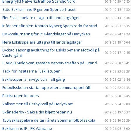
Energifylld Nätverksträff på Scandic Nord
2019-10-29 10:50
Stöd Eskilsminne IF genom Sponsorhuset
2019-10-16 11:30
Fler Eskilsspelare uttagna till landslagsläger
2019-10-14 13:36
Inför seriefinalen: Kapten Nyberg Spets redo för strid
2019-09-27 16:15
EM-kvalturnering för P16-landslaget på Harlyckan
2019-09-24 14:28
Flera Eskilsspelare uttagna till landslagsläger
2019-09-18 15:04
Lyckad säsongsavslutning för Eskils 5-mannafotboll på
2019-09-17 10:45
Västergård
Claudiu Moldovan gästade nätverksträffen på Grand
2019-08-30 15:41
Tack för insatserna i Eskilscupen!
2019-08-23 22:28
Eskilscupen är invigd och i full gång!
2019-08-02 16:54
Fotbollsskolan startar upp efter sommaruppehåll!
2019-07-22 01:33
Eskilscupen lottades
2019-06-28 16:45
Välkommen till Derbykväll på Harlyckan!
2019-06-24 07:00
Skånederby - Säkra din biljett redan nu
2019-06-19 15:37
150 Eskilsspelare deltar i årets Sommarfotbollsskola
2019-06-10 22:39
Eskilsminne IF - IFK Värnamo
2019-06-06 18:00