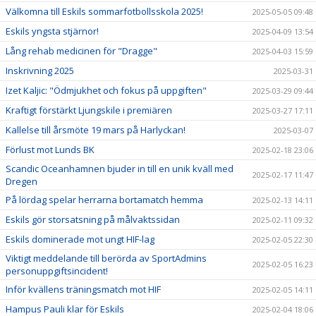
Välkomna till Eskils sommarfotbollsskola 2025!
2025-05-05 09:48
Eskils yngsta stjärnor!
2025-04-09 13:54
Lång rehab medicinen för "Dragge"
2025-04-03 15:59
Inskrivning 2025
2025-03-31
Izet Kaljic: "Ödmjukhet och fokus på uppgiften"
2025-03-29 09:44
Kraftigt förstärkt Ljungskile i premiären
2025-03-27 17:11
Kallelse till årsmöte 19 mars på Harlyckan!
2025-03-07
Förlust mot Lunds BK
2025-02-18 23:06
Scandic Oceanhamnen bjuder in till en unik kväll med
2025-02-17 11:47
Dregen
På lördag spelar herrarna bortamatch hemma
2025-02-13 14:11
Eskils gör storsatsning på målvaktssidan
2025-02-11 09:32
Eskils dominerade mot ungt HIF-lag
2025-02-05 22:30
Viktigt meddelande till berörda av SportAdmins
2025-02-05 16:23
personuppgiftsincident!
Inför kvällens träningsmatch mot HIF
2025-02-05 14:11
Hampus Pauli klar för Eskils
2025-02-04 18:06