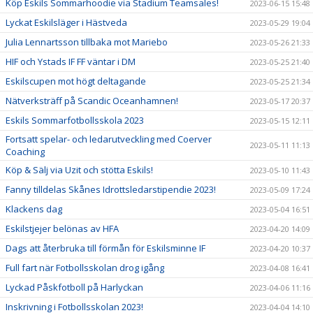
Köp Eskils Sommarhoodie via Stadium Teamsales!
2023-06-15 15:48
Lyckat Eskilsläger i Hästveda
2023-05-29 19:04
Julia Lennartsson tillbaka mot Mariebo
2023-05-26 21:33
HIF och Ystads IF FF väntar i DM
2023-05-25 21:40
Eskilscupen mot högt deltagande
2023-05-25 21:34
Nätverksträff på Scandic Oceanhamnen!
2023-05-17 20:37
Eskils Sommarfotbollsskola 2023
2023-05-15 12:11
Fortsatt spelar- och ledarutveckling med Coerver
2023-05-11 11:13
Coaching
Köp & Sälj via Uzit och stötta Eskils!
2023-05-10 11:43
Fanny tilldelas Skånes Idrottsledarstipendie 2023!
2023-05-09 17:24
Klackens dag
2023-05-04 16:51
Eskilstjejer belönas av HFA
2023-04-20 14:09
Dags att återbruka till förmån för Eskilsminne IF
2023-04-20 10:37
Full fart när Fotbollsskolan drog igång
2023-04-08 16:41
Lyckad Påskfotboll på Harlyckan
2023-04-06 11:16
Inskrivning i Fotbollsskolan 2023!
2023-04-04 14:10