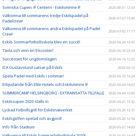
Svenska Cupen: IF Centern - Eskilsminne IF
2020-08-01 12:53
Välkomna till sommarens tredje Eskilspadel på
2020-07-27 15:30
Padelcrew!
Välkomna till sommarens andra Eskilspadel på Padel
2020-07-02 17:17
Crew!
Eskils Sommarfotbollsskola blev en succé!
2020-06-24 16:47
Tävla och vinn en Elscooter!
2020-06-18 23:24
Succéstart för ungdomslagen
2020-06-16 12:22
ICA Gustavslund satsar på Eskils
2020-06-12
Spela Padel med Eskils i sommar!
2020-06-10 16:24
Erbjudande från Elite Hotels och Eskilsminne IF
2020-06-04 16:05
SUMMERCAMP HELSINGBORG - EXTRAINSATTA TILLFÄLLE
2020-06-04 12:00
Eskilscupen 2020 ställs in
2020-06-01 13:52
Lyckad Fotbollsgrill för Eskilsnätverket
2020-05-29 13:51
Eskilsgolfen spelad och avgjord!
2020-05-20 12:56
Info från Stadium
2020-05-07 14:00
Välkomna till Eskils Sommarfotbollskola 2020!
2020-05-05 14:47