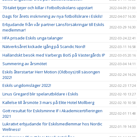
70-talet tjejer och killar i Fotbollsskolans uppstart
2022-04-09 21:00
Dags för årets inskrivning av nya fotbollslirare i Eskils!
2022-04-07 16:30
Erbjudande från vår partner Länsförsäkringar till Eskils
2022-03-29 16:30
medlemmar!
HFA prisade Eskils unga talanger
2022-03-24 22:41
Nätverksåret kickade igång på Scandic Nord!
2022-03-11 16:58
Halländskt besök med Varbergs BoIS på Västergårds IP
2022-03-05 20:16
Summering av årsmötet
2022-03-04 14:11
Eskils återstartar Herr Motion (Oldboys) till säsongen
2022-02-24 16:26
2022!
Eskils ungdomsläger 2022!
2022-02-23 17:24
Linus Gregard blir spelarutbildare i Eskils
2022-02-10 13:27
Kallelse till årsmöte 3 mars på Elite Hotel Mollberg
2022-02-10 10:58
Gott resultat för Eskilsminne IF i Akademicertifieringen
2022-02-01 11:48
2021
Lukrativt erbjudande för Eskilsmedlemmar hos Nordic
2022-01-19 14:33
Wellness!