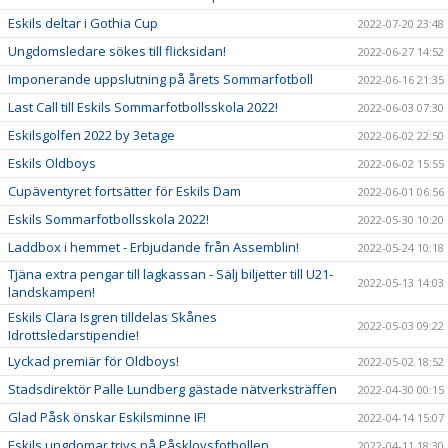
Eskils deltar i Gothia Cup
2022-07-20 23:48
Ungdomsledare sökes till flicksidan!
2022-06-27 14:52
Imponerande uppslutning på årets Sommarfotboll
2022-06-16 21:35
Last Call till Eskils Sommarfotbollsskola 2022!
2022-06-03 07:30
Eskilsgolfen 2022 by 3etage
2022-06-02 22:50
Eskils Oldboys
2022-06-02 15:55
Cupäventyret fortsätter för Eskils Dam
2022-06-01 06:56
Eskils Sommarfotbollsskola 2022!
2022-05-30 10:20
Laddbox i hemmet - Erbjudande från Assemblin!
2022-05-24 10:18
Tjäna extra pengar till lagkassan - Sälj biljetter till U21-
2022-05-13 14:03
landskampen!
Eskils Clara Isgren tilldelas Skånes
2022-05-03 09:22
Idrottsledarstipendie!
Lyckad premiär för Oldboys!
2022-05-02 18:52
Stadsdirektör Palle Lundberg gästade nätverksträffen
2022-04-30 00:15
Glad Påsk önskar Eskilsminne IF!
2022-04-14 15:07
Eskils ungdomar trivs på Påsklovsfotbollen
2022-04-11 18:30