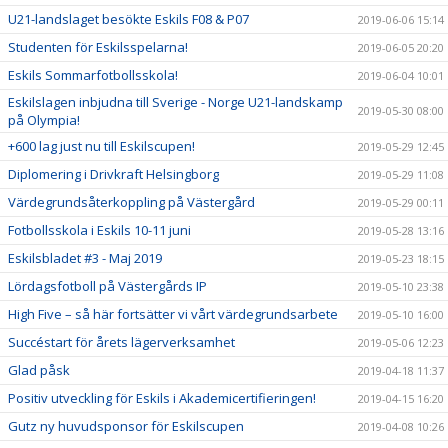
U21-landslaget besökte Eskils F08 & P07
2019-06-06 15:14
Studenten för Eskilsspelarna!
2019-06-05 20:20
Eskils Sommarfotbollsskola!
2019-06-04 10:01
Eskilslagen inbjudna till Sverige - Norge U21-landskamp
2019-05-30 08:00
på Olympia!
+600 lag just nu till Eskilscupen!
2019-05-29 12:45
Diplomering i Drivkraft Helsingborg
2019-05-29 11:08
Värdegrundsåterkoppling på Västergård
2019-05-29 00:11
Fotbollsskola i Eskils 10-11 juni
2019-05-28 13:16
Eskilsbladet #3 - Maj 2019
2019-05-23 18:15
Lördagsfotboll på Västergårds IP
2019-05-10 23:38
High Five – så här fortsätter vi vårt värdegrundsarbete
2019-05-10 16:00
Succéstart för årets lägerverksamhet
2019-05-06 12:23
Glad påsk
2019-04-18 11:37
Positiv utveckling för Eskils i Akademicertifieringen!
2019-04-15 16:20
Gutz ny huvudsponsor för Eskilscupen
2019-04-08 10:26