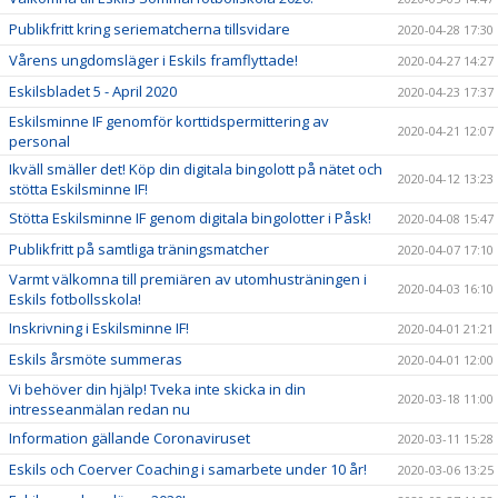
Publikfritt kring seriematcherna tillsvidare
2020-04-28 17:30
Vårens ungdomsläger i Eskils framflyttade!
2020-04-27 14:27
Eskilsbladet 5 - April 2020
2020-04-23 17:37
Eskilsminne IF genomför korttidspermittering av
2020-04-21 12:07
personal
Ikväll smäller det! Köp din digitala bingolott på nätet och
2020-04-12 13:23
stötta Eskilsminne IF!
Stötta Eskilsminne IF genom digitala bingolotter i Påsk!
2020-04-08 15:47
Publikfritt på samtliga träningsmatcher
2020-04-07 17:10
Varmt välkomna till premiären av utomhusträningen i
2020-04-03 16:10
Eskils fotbollsskola!
Inskrivning i Eskilsminne IF!
2020-04-01 21:21
Eskils årsmöte summeras
2020-04-01 12:00
Vi behöver din hjälp! Tveka inte skicka in din
2020-03-18 11:00
intresseanmälan redan nu
Information gällande Coronaviruset
2020-03-11 15:28
Eskils och Coerver Coaching i samarbete under 10 år!
2020-03-06 13:25