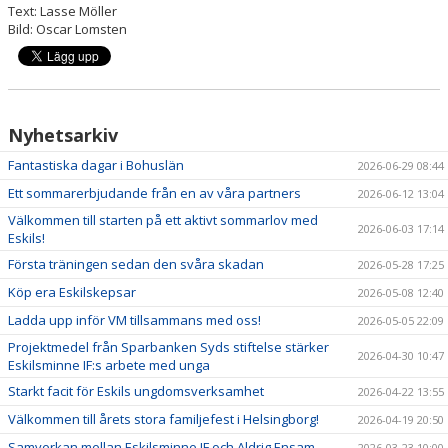
Text: Lasse Möller
Bild: Oscar Lomsten
Nyhetsarkiv
Fantastiska dagar i Bohuslän
2026-06-29 08:44
Ett sommarerbjudande från en av våra partners
2026-06-12 13:04
Välkommen till starten på ett aktivt sommarlov med
2026-06-03 17:14
Eskils!
Första träningen sedan den svåra skadan
2026-05-28 17:25
Köp era Eskilskepsar
2026-05-08 12:40
Ladda upp inför VM tillsammans med oss!
2026-05-05 22:09
Projektmedel från Sparbanken Syds stiftelse stärker
2026-04-30 10:47
Eskilsminne IF:s arbete med unga
Starkt facit för Eskils ungdomsverksamhet
2026-04-22 13:55
Välkommen till årets stora familjefest i Helsingborg!
2026-04-19 20:50
Samverkan mellan Eskilsminne IF och Aldrig Ensam
2026-03-23 10:00