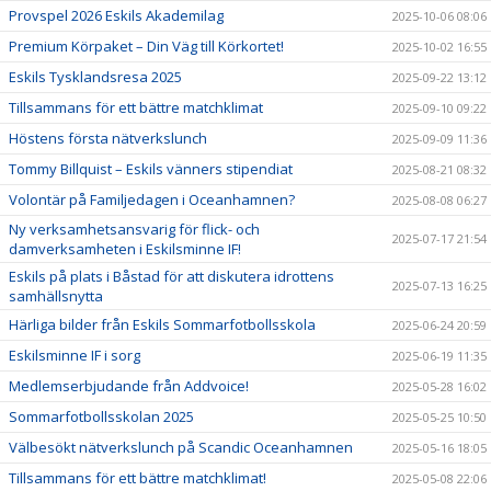
Provspel 2026 Eskils Akademilag
2025-10-06 08:06
Premium Körpaket – Din Väg till Körkortet!
2025-10-02 16:55
Eskils Tysklandsresa 2025
2025-09-22 13:12
Tillsammans för ett bättre matchklimat
2025-09-10 09:22
Höstens första nätverkslunch
2025-09-09 11:36
Tommy Billquist – Eskils vänners stipendiat
2025-08-21 08:32
Volontär på Familjedagen i Oceanhamnen?
2025-08-08 06:27
Ny verksamhetsansvarig för flick- och
2025-07-17 21:54
damverksamheten i Eskilsminne IF!
Eskils på plats i Båstad för att diskutera idrottens
2025-07-13 16:25
samhällsnytta
Härliga bilder från Eskils Sommarfotbollsskola
2025-06-24 20:59
Eskilsminne IF i sorg
2025-06-19 11:35
Medlemserbjudande från Addvoice!
2025-05-28 16:02
Sommarfotbollsskolan 2025
2025-05-25 10:50
Välbesökt nätverkslunch på Scandic Oceanhamnen
2025-05-16 18:05
Tillsammans för ett bättre matchklimat!
2025-05-08 22:06