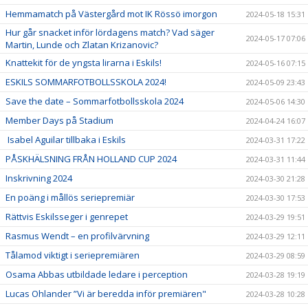
Hemmamatch på Västergård mot IK Rössö imorgon
2024-05-18 15:31
Hur går snacket inför lördagens match? Vad säger
2024-05-17 07:06
Martin, Lunde och Zlatan Krizanovic?
Knattekit för de yngsta lirarna i Eskils!
2024-05-16 07:15
ESKILS SOMMARFOTBOLLSSKOLA 2024!
2024-05-09 23:43
Save the date – Sommarfotbollsskola 2024
2024-05-06 14:30
Member Days på Stadium
2024-04-24 16:07
Isabel Aguilar tillbaka i Eskils
2024-03-31 17:22
PÅSKHÄLSNING FRÅN HOLLAND CUP 2024
2024-03-31 11:44
Inskrivning 2024
2024-03-30 21:28
En poäng i mållös seriepremiär
2024-03-30 17:53
Rättvis Eskilsseger i genrepet
2024-03-29 19:51
Rasmus Wendt – en profilvärvning
2024-03-29 12:11
Tålamod viktigt i seriepremiären
2024-03-29 08:59
Osama Abbas utbildade ledare i perception
2024-03-28 19:19
Lucas Ohlander ”Vi är beredda inför premiären"
2024-03-28 10:28