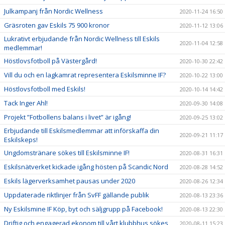
Julkampanj från Nordic Wellness
2020-11-24 16:50
Gräsroten gav Eskils 75 900 kronor
2020-11-12 13:06
Lukrativt erbjudande från Nordic Wellness till Eskils
2020-11-04 12:58
medlemmar!
Höstlovsfotboll på Västergård!
2020-10-30 22:42
Vill du och en lagkamrat representera Eskilsminne IF?
2020-10-22 13:00
Höstlovsfotboll med Eskils!
2020-10-14 14:42
Tack Inger Ahl!
2020-09-30 14:08
Projekt ”Fotbollens balans i livet” är igång!
2020-09-25 13:02
Erbjudande till Eskilsmedlemmar att införskaffa din
2020-09-21 11:17
Eskilskeps!
Ungdomstränare sökes till Eskilsminne IF!
2020-08-31 16:31
Eskilsnätverket kickade igång hösten på Scandic Nord
2020-08-28 14:52
Eskils lägerverksamhet pausas under 2020
2020-08-26 12:34
Uppdaterade riktlinjer från SvFF gällande publik
2020-08-13 23:36
Ny Eskilsmine IF Köp, byt och säljgrupp på Facebook!
2020-08-13 22:30
Driftig och engagerad ekonom till vårt klubbhus sökes
2020-08-11 15:23