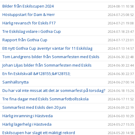
Bilder från Eskilscupen 2024
2024-08-11 10:58
Höstuppstart för Dam & Herr
2024-07-25 08:52
Härlig revansch för Eskils F17
2024-07-21 19:08
Tre Eskilslag vidare i Gothia Cup
2024-07-18 23:47
Rapport från Gothia Cup
2024-07-17 23:01
Ett nytt Gothia Cup äventyr väntar för 11 Eskilslag
2024-07-13 14:57
Tom Landgrens bilder från Sommarfesten med Eskils
2024-06-30 22:48
Johan Liljas bilder från Sommarfesten med Eskils
2024-06-30 22:44
En fin Eskilskväll &#128155;&#128153;
2024-06-30 22:37
Samhällsnytta
2024-06-27 00:14
Du har väl inte missat att det är sommarfest på torsdag?
2024-06-18 15:26
Tre fina dagar med Eskils Sommarfotbollsskola
2024-06-17 11:52
Sommarfest med Eskils den 20 juni
2024-06-09 22:19
Härlig inramning i Hästveda
2024-06-03 10:29
Härlig lägerhelg i Hästveda
2024-05-27 15:35
Eskilscupen har slagit ett mäktigt rekord
2024-05-20 14:58