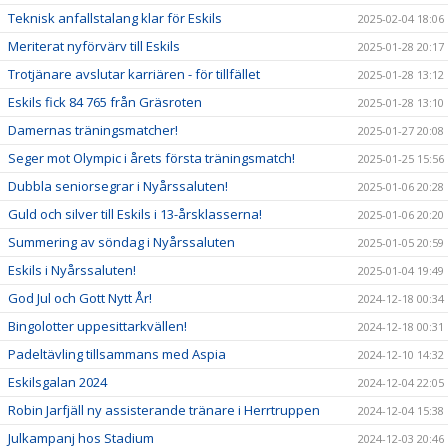
Teknisk anfallstalang klar för Eskils
2025-02-04 18:06
Meriterat nyförvärv till Eskils
2025-01-28 20:17
Trotjänare avslutar karriären - för tillfället
2025-01-28 13:12
Eskils fick 84 765 från Gräsroten
2025-01-28 13:10
Damernas träningsmatcher!
2025-01-27 20:08
Seger mot Olympic i årets första träningsmatch!
2025-01-25 15:56
Dubbla seniorsegrar i Nyårssaluten!
2025-01-06 20:28
Guld och silver till Eskils i 13-årsklasserna!
2025-01-06 20:20
Summering av söndag i Nyårssaluten
2025-01-05 20:59
Eskils i Nyårssaluten!
2025-01-04 19:49
God Jul och Gott Nytt År!
2024-12-18 00:34
Bingolotter uppesittarkvällen!
2024-12-18 00:31
Padeltävling tillsammans med Aspia
2024-12-10 14:32
Eskilsgalan 2024
2024-12-04 22:05
Robin Jarfjäll ny assisterande tränare i Herrtruppen
2024-12-04 15:38
Julkampanj hos Stadium
2024-12-03 20:46