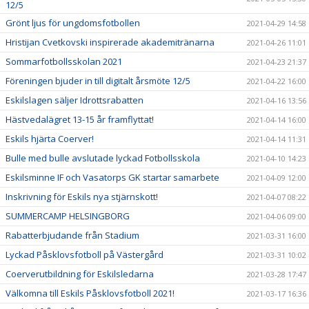
12/5
Grönt ljus för ungdomsfotbollen
2021-04-29 14:58
Hristijan Cvetkovski inspirerade akademitränarna
2021-04-26 11:01
Sommarfotbollsskolan 2021
2021-04-23 21:37
Föreningen bjuder in till digitalt årsmöte 12/5
2021-04-22 16:00
Eskilslagen säljer Idrottsrabatten
2021-04-16 13:56
Hästvedalägret 13-15 år framflyttat!
2021-04-14 16:00
Eskils hjärta Coerver!
2021-04-14 11:31
Bulle med bulle avslutade lyckad Fotbollsskola
2021-04-10 14:23
Eskilsminne IF och Vasatorps GK startar samarbete
2021-04-09 12:00
Inskrivning för Eskils nya stjärnskott!
2021-04-07 08:22
SUMMERCAMP HELSINGBORG
2021-04-06 09:00
Rabatterbjudande från Stadium
2021-03-31 16:00
Lyckad Påsklovsfotboll på Västergård
2021-03-31 10:02
Coerverutbildning för Eskilsledarna
2021-03-28 17:47
Välkomna till Eskils Påsklovsfotboll 2021!
2021-03-17 16:36