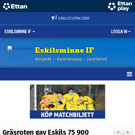
ESKILSCUPEN 2026!
ESKILSMINNE IF
LOGGA IN
Eskilsminne IF
Respekt – Kamratskap – Jämlikhet
HEM
NYHETER
BILDER ESKILSCUPEN
OM KLUBBEN
Gräsroten gav Eskils 75 900
<
>