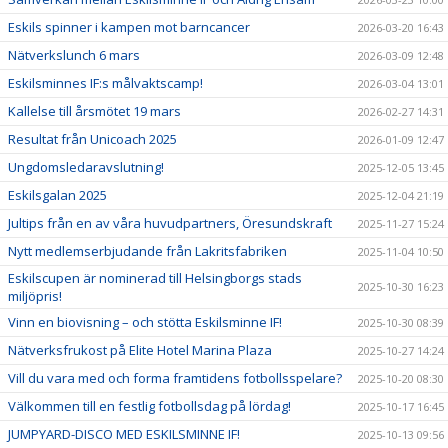
Eskils spinner i kampen mot barncancer
2026-03-20 16:43
Nätverkslunch 6 mars
2026-03-09 12:48
Eskilsminnes IF:s målvaktscamp!
2026-03-04 13:01
Kallelse till årsmötet 19 mars
2026-02-27 14:31
Resultat från Unicoach 2025
2026-01-09 12:47
Ungdomsledaravslutning!
2025-12-05 13:45
Eskilsgalan 2025
2025-12-04 21:19
Jultips från en av våra huvudpartners, Öresundskraft
2025-11-27 15:24
Nytt medlemserbjudande från Lakritsfabriken
2025-11-04 10:50
Eskilscupen är nominerad till Helsingborgs stads
2025-10-30 16:23
miljöpris!
Vinn en biovisning – och stötta Eskilsminne IF!
2025-10-30 08:39
Nätverksfrukost på Elite Hotel Marina Plaza
2025-10-27 14:24
Vill du vara med och forma framtidens fotbollsspelare?
2025-10-20 08:30
Välkommen till en festlig fotbollsdag på lördag!
2025-10-17 16:45
JUMPYARD-DISCO MED ESKILSMINNE IF!
2025-10-13 09:56