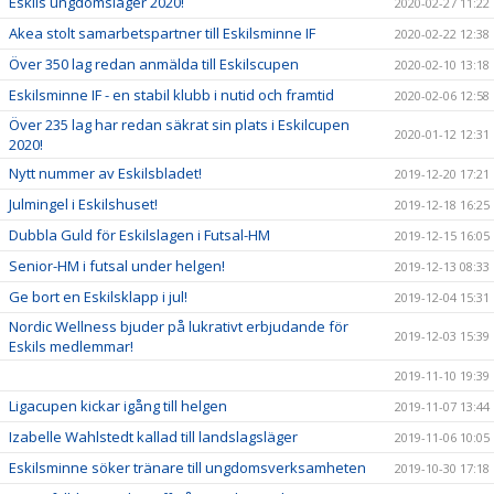
Eskils ungdomsläger 2020!
2020-02-27 11:22
Akea stolt samarbetspartner till Eskilsminne IF
2020-02-22 12:38
Över 350 lag redan anmälda till Eskilscupen
2020-02-10 13:18
Eskilsminne IF - en stabil klubb i nutid och framtid
2020-02-06 12:58
Över 235 lag har redan säkrat sin plats i Eskilcupen
2020-01-12 12:31
2020!
Nytt nummer av Eskilsbladet!
2019-12-20 17:21
Julmingel i Eskilshuset!
2019-12-18 16:25
Dubbla Guld för Eskilslagen i Futsal-HM
2019-12-15 16:05
Senior-HM i futsal under helgen!
2019-12-13 08:33
Ge bort en Eskilsklapp i jul!
2019-12-04 15:31
Nordic Wellness bjuder på lukrativt erbjudande för
2019-12-03 15:39
Eskils medlemmar!
2019-11-10 19:39
Ligacupen kickar igång till helgen
2019-11-07 13:44
Izabelle Wahlstedt kallad till landslagsläger
2019-11-06 10:05
Eskilsminne söker tränare till ungdomsverksamheten
2019-10-30 17:18