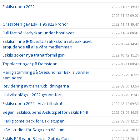
Eskilscupen 2022
2022-11-13 19:00
2022-11-12 09:02
Gräsroten gav Eskils 96 922 kronor
2022-11-11 19:47
Full fart på Harlyckan under höstlovet
2022-11-04 08:41
Eskilsminne IF & Lantz Trafikskola i ett exklusivt
2022-10-24 14:40
erbjudande till alla våra medlemmar!
Eskils söker nya tränarförmågor!
2022-10-12 15:24
Topplaceringar på Damsidan
2022-10-11 08:48
Härlig stämning på Öresund när Eskils vänner
2022-09-29 16:28
samlades!
Revidering av tränarutbildningarna
2022-08-30 13:54
Höllvikenlägret 2022 genomfört!
2022-08-29 15:40
Eskilscupen 2022 - Vi är tillbaka!
2022-08-12 09:30
Seger i Eskilscupens A-slutspel för Eskils P14!
2022-08-09 16:33
Härlig come back för Eskilscupen!
2022-08-09 12:20
USA-studier för Saga och William
2022-07-28 20:33
Eskils P18 vann B-final i Gothia Cup
2022-07-23 20:12