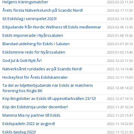
Helgens träningsmatcher
2023-02-23 11:24
Årets första Nätverkslunch på Scandic Nord!
2023-02-17 17:20
63 Eskilslag i seriespelet 2023!
2023-02-14 13:29
Erbjudande från Nordic Wellness till Eskils medlemmar
2023-02-08 12:43
Eskils imponerade i Nyårssaluten
2023-01-08 19:42
Blandad utdelning för Eskils i Saluten
2023-01-07 20:13
Eskilsminne redo för Nyårssaluten
2023-01-05 15:40
God Jul & Gott Nytt År!
2022-12-23 11:53
Nätverksåret rundades av på Scandic Nord!
2022-12-14 16:48
Hockeyfest för Årets Eskilskamrater
2022-12-11 15:05
Ta del av biljetterbjudande när Eskils är matchens
2022-12-08 14:22
förening hos Rögle BK
Köp Bingolotter av Eskils till uppesittarkvällen 23/12!
2022-12-07 14:15
Köp din Eskilströja under december!
2022-11-29 10:24
Mamma Mia ny partner till Eskils
2022-11-25 15:47
Eskilspadeln 2022 är avgjord!
2022-11-14 22:00
Eskils tjejdag 2022!
2022-11-13 21:36