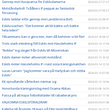
Genrep mot Husqvarna för Eskilsdamerna
2024-03-27 21:27
Motståndarkoll: Tvååkers IF peppat av fantastisk
2024-03-27 09:27
försäsong
Eskils laddar inför genrep mot Landskrona BoIS
2024-03-23 08:47
Eskilscoachen: "Det kommer att bli bättre och bättre
2024-03-22 09:41
hela tiden!"
Tillsammans kan vi göra mer, men då behöver vi bli fler!
2024-03-18 08:57
Trots stark inledning föll Eskils mot Hässleholms IF
2024-03-16 17:34
”Bobbe” tog steget från Eskils till Allsvenskan
2024-03-15 15:00
Eskils damer möter allsvenskt motstånd
2024-03-15 10:32
Eskils möter Hässleholms IF i näst sista träningsmatchen
2024-03-14 12:33
Lucas Larsen: ”Jag kommer vara på Harlyckan och stötta
2024-03-13 07:30
Eskils"
Ett sprudlande vårtecken närmar sig
2024-03-12 14:56
Annorlunda träningsinslag med Osama Abbas
2024-03-08 14:35
Passa på att köpa fotbollskläder till rabatterat pris
2024-03-07 17:18
VÄLKOMNA ESKILSFÖRÄLDRAR!
2024-03-06 07:58
Kallelse till årsmöte 18 mars på Elite Hotel Mollberg
2024-02-26 17:11