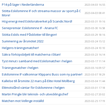
P14 på läger i Nederländerna
2023-04-03 16:55
Stötta Eskilsminne IF och streama massor av sport på C
2023-04-03 08:41
More!
Hög energi med Eskilsnätverket på Scandic Nord!
2023-03-31 19:16
Seriepremiär: Eskilsminne IF - Ariana FC
2023-03-30 16:58
Stötta Eskils med Påsklotter till Bingon!
2023-03-29 18:16
Summering av årsmötet 2022
2023-03-24 15:12
Helgens träningsmatcher!
2023-03-24 10:10
Säkra förköpsbiljett till matcherna i Ettan!
2023-03-23 16:14
Tyst minut i samband med Eskilsmatcher i helgen
2023-03-17 11:14
Träningsmatcher i helgen
2023-03-16 09:57
Eskilsminne IF välkomnar Klippans Buss som ny partner!
2023-03-07 18:29
Kallelse till årsmöte 22 mars på Elite Hotel Mollberg
2023-03-04 11:44
Elitmotstånd väntar för Eskilsminne i helgen
2023-03-01 17:18
Martin Pringle blir teknisk- och utvecklingschef
2023-02-27 20:02
Matchen mot Vellinge inställd
2023-02-25 17:19