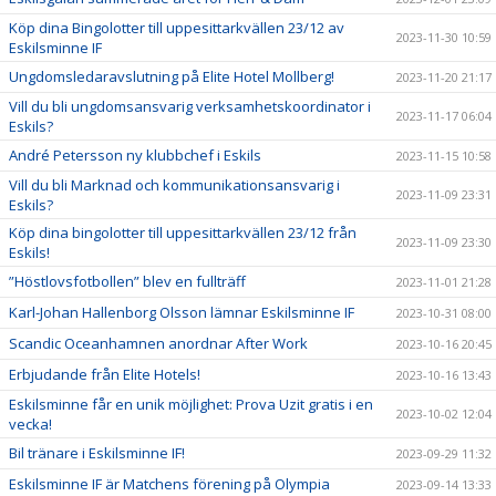
Köp dina Bingolotter till uppesittarkvällen 23/12 av
2023-11-30 10:59
Eskilsminne IF
Ungdomsledaravslutning på Elite Hotel Mollberg!
2023-11-20 21:17
Vill du bli ungdomsansvarig verksamhetskoordinator i
2023-11-17 06:04
Eskils?
André Petersson ny klubbchef i Eskils
2023-11-15 10:58
Vill du bli Marknad och kommunikationsansvarig i
2023-11-09 23:31
Eskils?
Köp dina bingolotter till uppesittarkvällen 23/12 från
2023-11-09 23:30
Eskils!
”Höstlovsfotbollen” blev en fullträff
2023-11-01 21:28
Karl-Johan Hallenborg Olsson lämnar Eskilsminne IF
2023-10-31 08:00
Scandic Oceanhamnen anordnar After Work
2023-10-16 20:45
Erbjudande från Elite Hotels!
2023-10-16 13:43
Eskilsminne får en unik möjlighet: Prova Uzit gratis i en
2023-10-02 12:04
vecka!
Bil tränare i Eskilsminne IF!
2023-09-29 11:32
Eskilsminne IF är Matchens förening på Olympia
2023-09-14 13:33