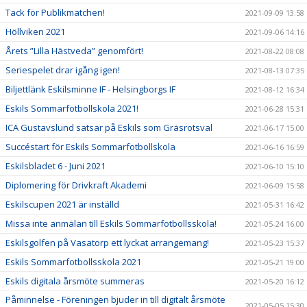
Tack för Publikmatchen!
2021-09-09 13:58
Höllviken 2021
2021-09-06 14:16
Årets ”Lilla Hästveda” genomfört!
2021-08-22 08:08
Seriespelet drar igång igen!
2021-08-13 07:35
Biljettlänk Eskilsminne IF - Helsingborgs IF
2021-08-12 16:34
Eskils Sommarfotbollskola 2021!
2021-06-28 15:31
ICA Gustavslund satsar på Eskils som Gräsrotsval
2021-06-17 15:00
Succéstart för Eskils Sommarfotbollskola
2021-06-16 16:59
Eskilsbladet 6 - Juni 2021
2021-06-10 15:10
Diplomering för Drivkraft Akademi
2021-06-09 15:58
Eskilscupen 2021 är inställd
2021-05-31 16:42
Missa inte anmälan till Eskils Sommarfotbollsskola!
2021-05-24 16:00
Eskilsgolfen på Vasatorp ett lyckat arrangemang!
2021-05-23 15:37
Eskils Sommarfotbollsskola 2021
2021-05-21 19:00
Eskils digitala årsmöte summeras
2021-05-20 16:12
Påminnelse - Föreningen bjuder in till digitalt årsmöte
2021-05-05 15:30