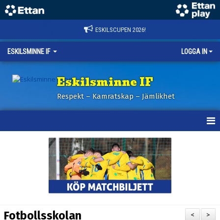
ESKILSCUPEN 2026!
ESKILSMINNE IF
LOGGA IN
Eskilsminne IF
Respekt – Kamratskap – Jämlikhet
HEM
NYHETER
BILDER ESKILSCUPEN
OM KLUBBEN
Fotbollsskolan
<
>