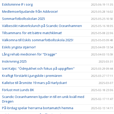
Eskilsminne IF i sorg
2025-06-19 11:35
Medlemserbjudande från Addvoice!
2025-05-28 16:02
Sommarfotbollsskolan 2025
2025-05-25 10:50
Välbesökt nätverkslunch på Scandic Oceanhamnen
2025-05-16 18:05
Tillsammans för ett bättre matchklimat!
2025-05-08 22:06
Välkomna till Eskils sommarfotbollsskola 2025!
2025-05-05 09:48
Eskils yngsta stjärnor!
2025-04-09 13:54
Lång rehab medicinen för "Dragge"
2025-04-03 15:59
Inskrivning 2025
2025-03-31
Izet Kaljic: "Ödmjukhet och fokus på uppgiften"
2025-03-29 09:44
Kraftigt förstärkt Ljungskile i premiären
2025-03-27 17:11
Kallelse till årsmöte 19 mars på Harlyckan!
2025-03-07
Förlust mot Lunds BK
2025-02-18 23:06
Scandic Oceanhamnen bjuder in till en unik kväll med
2025-02-17 11:47
Dregen
På lördag spelar herrarna bortamatch hemma
2025-02-13 14:11