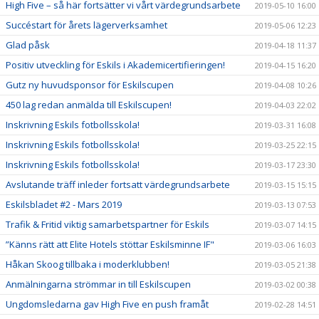
High Five – så här fortsätter vi vårt värdegrundsarbete
2019-05-10 16:00
Succéstart för årets lägerverksamhet
2019-05-06 12:23
Glad påsk
2019-04-18 11:37
Positiv utveckling för Eskils i Akademicertifieringen!
2019-04-15 16:20
Gutz ny huvudsponsor för Eskilscupen
2019-04-08 10:26
450 lag redan anmälda till Eskilscupen!
2019-04-03 22:02
Inskrivning Eskils fotbollsskola!
2019-03-31 16:08
Inskrivning Eskils fotbollsskola!
2019-03-25 22:15
Inskrivning Eskils fotbollsskola!
2019-03-17 23:30
Avslutande träff inleder fortsatt värdegrundsarbete
2019-03-15 15:15
Eskilsbladet #2 - Mars 2019
2019-03-13 07:53
Trafik & Fritid viktig samarbetspartner för Eskils
2019-03-07 14:15
”Känns rätt att Elite Hotels stöttar Eskilsminne IF"
2019-03-06 16:03
Håkan Skoog tillbaka i moderklubben!
2019-03-05 21:38
Anmälningarna strömmar in till Eskilscupen
2019-03-02 00:38
Ungdomsledarna gav High Five en push framåt
2019-02-28 14:51