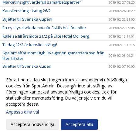
Market Insight värdefull samarbetspartner
2019-02-27 08:20
Kansliet stängt tisdag 26/2
2019-02-26 08:27
Biljetter till Svenska Cupen!
2019-02-22 21:00
En ny styrelseledamot när Eskils höll årsmöte
2019-02-22 09:05
Kallelse till årsmöte 21/2 på Elite Hotel Mollberg
2019-02-13 17:01
Tisdag 12/2 är kansliet stängt!
2019-02-11 16:15
Spelarträffar inom High Five ger en gemensam syn från
2019-02-08 09:21
liten till stor
Biljetter till Svenska Cupen
2019-02-07 10:00
Valberedningens förslag
2019-02-01 15:35
För att hemsidan ska fungera korrekt använder vi nödvändiga
Biljettsläpp Svenska Cupen!
2019-01-23 21:09
cookies från SportAdmin. Dessa går inte att stänga av.
Biljettinformation inför Svenska Cupen!
Föreningen kan också använda frivilliga cookies, t.ex. för
2019-01-23 20:51
statistik eller marknadsföring. Du väljer själv om du vill
Kalle Olsson, ny klubbchef i Eskils
2019-01-22 15:45
acceptera dessa.
Seniorlagens träningsläger spikade
2019-01-22 13:27
Anpassa dina val
Eskils ungdomsläger 2019!
2019-01-21 12:30
Acceptera nödvändiga
Acceptera alla
Startskottet för High Five
2019-01-20 19:53
Eskils lånar målvakt från MFF
2019-01-14 19:38