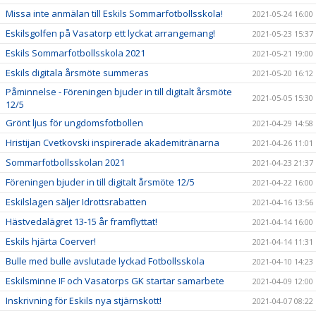
Missa inte anmälan till Eskils Sommarfotbollsskola!
2021-05-24 16:00
Eskilsgolfen på Vasatorp ett lyckat arrangemang!
2021-05-23 15:37
Eskils Sommarfotbollsskola 2021
2021-05-21 19:00
Eskils digitala årsmöte summeras
2021-05-20 16:12
Påminnelse - Föreningen bjuder in till digitalt årsmöte
2021-05-05 15:30
12/5
Grönt ljus för ungdomsfotbollen
2021-04-29 14:58
Hristijan Cvetkovski inspirerade akademitränarna
2021-04-26 11:01
Sommarfotbollsskolan 2021
2021-04-23 21:37
Föreningen bjuder in till digitalt årsmöte 12/5
2021-04-22 16:00
Eskilslagen säljer Idrottsrabatten
2021-04-16 13:56
Hästvedalägret 13-15 år framflyttat!
2021-04-14 16:00
Eskils hjärta Coerver!
2021-04-14 11:31
Bulle med bulle avslutade lyckad Fotbollsskola
2021-04-10 14:23
Eskilsminne IF och Vasatorps GK startar samarbete
2021-04-09 12:00
Inskrivning för Eskils nya stjärnskott!
2021-04-07 08:22