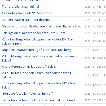
Tränarutbildningen igång!
2023-12-17 13:16
Gräsroten gav Eskils 91 243 kronor
2023-12-06 21:45
Köp din matchtröja under december!
2023-12-05 13:40
Nätverkslunch och Eskilspadeln avlutade Nätverksåret
2023-12-02 13:04
Eskilsgalan summerade året för Herr & Dam
2023-12-01 23:09
Köp dina Bingolotter till uppesittarkvällen 23/12 av
2023-11-30 10:59
Eskilsminne IF
Ungdomsledaravslutning på Elite Hotel Mollberg!
2023-11-20 21:17
Vill du bli ungdomsansvarig verksamhetskoordinator i
2023-11-17 06:04
Eskils?
André Petersson ny klubbchef i Eskils
2023-11-15 10:58
Vill du bli Marknad och kommunikationsansvarig i
2023-11-09 23:31
Eskils?
Köp dina bingolotter till uppesittarkvällen 23/12 från
2023-11-09 23:30
Eskils!
”Höstlovsfotbollen” blev en fullträff
2023-11-01 21:28
Karl-Johan Hallenborg Olsson lämnar Eskilsminne IF
2023-10-31 08:00