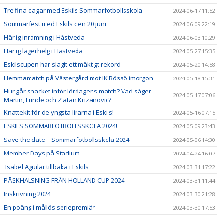
Tre fina dagar med Eskils Sommarfotbollsskola
2024-06-17 11:52
Sommarfest med Eskils den 20 juni
2024-06-09 22:19
Härlig inramning i Hästveda
2024-06-03 10:29
Härlig lägerhelg i Hästveda
2024-05-27 15:35
Eskilscupen har slagit ett mäktigt rekord
2024-05-20 14:58
Hemmamatch på Västergård mot IK Rössö imorgon
2024-05-18 15:31
Hur går snacket inför lördagens match? Vad säger
2024-05-17 07:06
Martin, Lunde och Zlatan Krizanovic?
Knattekit för de yngsta lirarna i Eskils!
2024-05-16 07:15
ESKILS SOMMARFOTBOLLSSKOLA 2024!
2024-05-09 23:43
Save the date – Sommarfotbollsskola 2024
2024-05-06 14:30
Member Days på Stadium
2024-04-24 16:07
Isabel Aguilar tillbaka i Eskils
2024-03-31 17:22
PÅSKHÄLSNING FRÅN HOLLAND CUP 2024
2024-03-31 11:44
Inskrivning 2024
2024-03-30 21:28
En poäng i mållös seriepremiär
2024-03-30 17:53