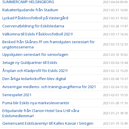
SUMMERCAMP HELSINGBORG
2021-04-06 09:00
Rabatterbjudande från Stadium
2021-03-31 16:00
Lyckad Påsklovsfotboll på Västergård
2021-03-31 10:02
Coerverutbildning för Eskilsledarna
2021-03-28 17:47
Välkomna till Eskils Påsklovsfotboll 2021!
2021-03-17 16:36
Besked från Skånes FF om framskjuten seriestart för
2021-03-15 12:33
ungdomsserierna
Uppskjuten seriestart för seniorlagen
2021-03-10 10:02
3etage ny Guldpartner till Eskils
2021-03-06 13:44
Årsplan och Klädprofil för Eskils 2021!
2021-02-12 15:29
Den årliga ledarkickoffen blev digital
2021-02-08 15:57
Aviseringar medlems- och träningsavgifterna för 2021
2021-02-04 13:52
Seriespelet 2021
2021-02-01 15:53
Puma blir Eskils nya märkesleverantör
2021-01-28 11:10
Erbjudande från Clarion Hotel Sea U till våra
2021-01-21 18:18
Eskilsmedlemmar!
Gemensamt Eskilsäventyr till Kalles Kaviar i Smögen
2021-01-19 12:49