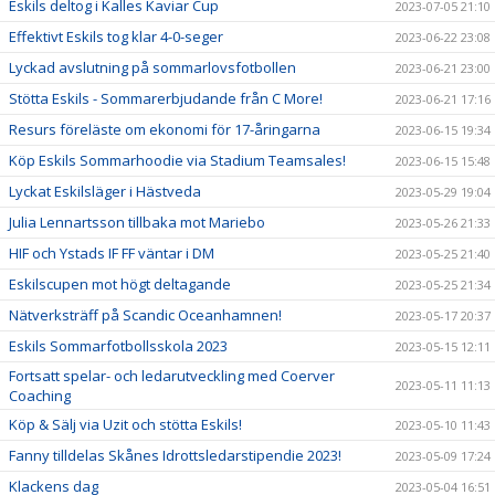
Eskils deltog i Kalles Kaviar Cup
2023-07-05 21:10
Effektivt Eskils tog klar 4-0-seger
2023-06-22 23:08
Lyckad avslutning på sommarlovsfotbollen
2023-06-21 23:00
Stötta Eskils - Sommarerbjudande från C More!
2023-06-21 17:16
Resurs föreläste om ekonomi för 17-åringarna
2023-06-15 19:34
Köp Eskils Sommarhoodie via Stadium Teamsales!
2023-06-15 15:48
Lyckat Eskilsläger i Hästveda
2023-05-29 19:04
Julia Lennartsson tillbaka mot Mariebo
2023-05-26 21:33
HIF och Ystads IF FF väntar i DM
2023-05-25 21:40
Eskilscupen mot högt deltagande
2023-05-25 21:34
Nätverksträff på Scandic Oceanhamnen!
2023-05-17 20:37
Eskils Sommarfotbollsskola 2023
2023-05-15 12:11
Fortsatt spelar- och ledarutveckling med Coerver
2023-05-11 11:13
Coaching
Köp & Sälj via Uzit och stötta Eskils!
2023-05-10 11:43
Fanny tilldelas Skånes Idrottsledarstipendie 2023!
2023-05-09 17:24
Klackens dag
2023-05-04 16:51