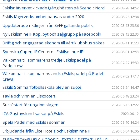
Eskilsnätverket kickade igång hösten på Scandic Nord
2020-08-28 14:52
Eskils lägerverksamhet pausas under 2020
2020-08-26 12:34
Uppdaterade riktlinjer från SvFF gällande publik
2020-08-13 23:36
Ny Eskilsmine IF Köp, byt och säljgrupp på Facebook!
2020-08-13 22:30
Driftig och engagerad ekonom till vårt klubbhus sökes
2020-08-11 15:23
Svenska Cupen: IF Centern - Eskilsminne IF
2020-08-01 12:53
Välkomna till sommarens tredje Eskilspadel på
2020-07-27 15:30
Padelcrew!
Välkomna till sommarens andra Eskilspadel på Padel
2020-07-02 17:17
Crew!
Eskils Sommarfotbollsskola blev en succé!
2020-06-24 16:47
Tävla och vinn en Elscooter!
2020-06-18 23:24
Succéstart för ungdomslagen
2020-06-16 12:22
ICA Gustavslund satsar på Eskils
2020-06-12
Spela Padel med Eskils i sommar!
2020-06-10 16:24
Erbjudande från Elite Hotels och Eskilsminne IF
2020-06-04 16:05
SUMMERCAMP HELSINGBORG - EXTRAINSATTA TILLFÄLLE
2020-06-04 12:00