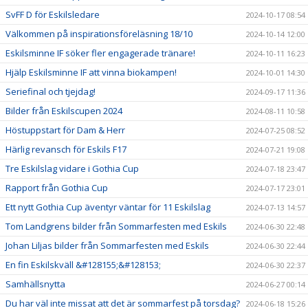
SvFF D för Eskilsledare
2024-10-17 08:54
Välkommen på inspirationsföreläsning 18/10
2024-10-14 12:00
Eskilsminne IF söker fler engagerade tränare!
2024-10-11 16:23
Hjälp Eskilsminne IF att vinna biokampen!
2024-10-01 14:30
Seriefinal och tjejdag!
2024-09-17 11:36
Bilder från Eskilscupen 2024
2024-08-11 10:58
Höstuppstart för Dam & Herr
2024-07-25 08:52
Härlig revansch för Eskils F17
2024-07-21 19:08
Tre Eskilslag vidare i Gothia Cup
2024-07-18 23:47
Rapport från Gothia Cup
2024-07-17 23:01
Ett nytt Gothia Cup äventyr väntar för 11 Eskilslag
2024-07-13 14:57
Tom Landgrens bilder från Sommarfesten med Eskils
2024-06-30 22:48
Johan Liljas bilder från Sommarfesten med Eskils
2024-06-30 22:44
En fin Eskilskväll &#128155;&#128153;
2024-06-30 22:37
Samhällsnytta
2024-06-27 00:14
Du har väl inte missat att det är sommarfest på torsdag?
2024-06-18 15:26