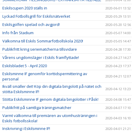
Eskilscupen 2020 ställs in
2020-06-01 13:52
Lyckad Fotbollsgrill för Eskilsnätverket
2020-05-29 13:51
Eskilsgolfen spelad och avgjord!
2020-05-20 12:56
Info från Stadium
2020-05-07 14:00
Välkomna till Eskils Sommarfotbollskola 2020!
2020-05-05 14:47
Publikfritt kring seriematcherna tillsvidare
2020-04-28 17:30
Vårens ungdomsläger i Eskils framflyttade!
2020-04-27 14:27
Eskilsbladet 5 - April 2020
2020-04-23 17:37
Eskilsminne IF genomför korttidspermittering av
2020-04-21 12:07
personal
Ikväll smäller det! Köp din digitala bingolott på nätet och
2020-04-12 13:23
stötta Eskilsminne IF!
Stötta Eskilsminne IF genom digitala bingolotter i Påsk!
2020-04-08 15:47
Publikfritt på samtliga träningsmatcher
2020-04-07 17:10
Varmt välkomna till premiären av utomhusträningen i
2020-04-03 16:10
Eskils fotbollsskola!
Inskrivning i Eskilsminne IF!
2020-04-01 21:21