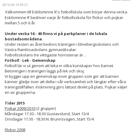
PARTNERS
2015-04-13 09:21
Välkommen till Eskilsminne IF;s fotbollskola som börjar denna vecka.
KALENDER
Eskilsminne IF bedriver varje år fotbollsskola för flickor och pojkar
mellan 5 och 6 år.
LOKALBOKNING
Under vecka 16 - 40 finns vi på parkplaner i de lokala
bostadsområdena
.
DOKUMENT/FILER
Under resten av året bedrivs träningen i Elinebergsskolans och
Västra Ramlösaskolans gymnastiksalar.
Fotbollsskolans tre viktigaste hörnstenar är ..
MEDLEMSKAP
Fotboll
-
Lek
-
Gemenskap
Fotboll lär vi ut genom att leka in olika kunskaper hos barnet.
ESKILS LOVFOTBOLL
Betoningen i träningen läggs på lek och skoj.
Vi bygger upp en gemenskap inom gruppen som gör att barnen
känner glädje över att delta i vår verksamhet och längtar efter våra
BILJETTER
träningstillfällen. Inskrivning görs lättast direkt på plats. Pojkar väljer
en av grupperna.
MEDLEMSFÖRMÅNER
Tider 2015
Pojkar 2009/2010
(2 grupper)
Måndagar 17.30 - 18.30 Gustavslund, Start 13/4
Onsdagar 17.30 - 18.30 N. Brunnsvägen, Start 15/4
Flickor 2008