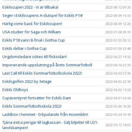
Eskilscupen 2022 - Vi är tillbaka!
2022-08-12 09:30
Seger i Eskilscupens A-slutspel för Eskils P14!
2022-08-09 16:33
Härlig come back för Eskilscupen!
2022-08-09 12:20
USA-studier för Saga och William
2022-07-28 20:33
Eskils P18 vann B-final i Gothia Cup
2022-07-23 20:12
Eskils deltar i Gothia Cup
2022-07-20 23:48
Ungdomsledare sökes till flicksidan!
2022-06-27 14:52
Imponerande uppslutning på årets Sommarfotboll
2022-06-16 21:35
Last Call till Eskils Sommarfotbollsskola 2022!
2022-06-03 07:30
Eskilsgolfen 2022 by 3etage
2022-06-02 22:50
Eskils Oldboys
2022-06-02 15:55
Cupäventyret fortsätter för Eskils Dam
2022-06-01 06:56
Eskils Sommarfotbollsskola 2022!
2022-05-30 10:20
Laddbox i hemmet - Erbjudande från Assemblin!
2022-05-24 10:18
Tjäna extra pengar till lagkassan - Sälj biljetter till U21-
2022-05-13 14:03
landskampen!