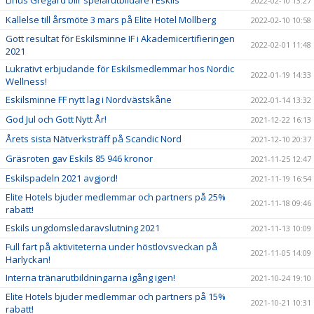
Linus Gregard blir spelarutbildare i Eskils
2022-02-10 13:27
Kallelse till årsmöte 3 mars på Elite Hotel Mollberg
2022-02-10 10:58
Gott resultat för Eskilsminne IF i Akademicertifieringen
2022-02-01 11:48
2021
Lukrativt erbjudande för Eskilsmedlemmar hos Nordic
2022-01-19 14:33
Wellness!
Eskilsminne FF nytt lag i Nordvästskåne
2022-01-14 13:32
God Jul och Gott Nytt År!
2021-12-22 16:13
Årets sista Nätverksträff på Scandic Nord
2021-12-10 20:37
Gräsroten gav Eskils 85 946 kronor
2021-11-25 12:47
Eskilspadeln 2021 avgjord!
2021-11-19 16:54
Elite Hotels bjuder medlemmar och partners på 25%
2021-11-18 09:46
rabatt!
Eskils ungdomsledaravslutning 2021
2021-11-13 10:09
Full fart på aktiviteterna under höstlovsveckan på
2021-11-05 14:09
Harlyckan!
Interna tränarutbildningarna igång igen!
2021-10-24 19:10
Elite Hotels bjuder medlemmar och partners på 15%
2021-10-21 10:31
rabatt!