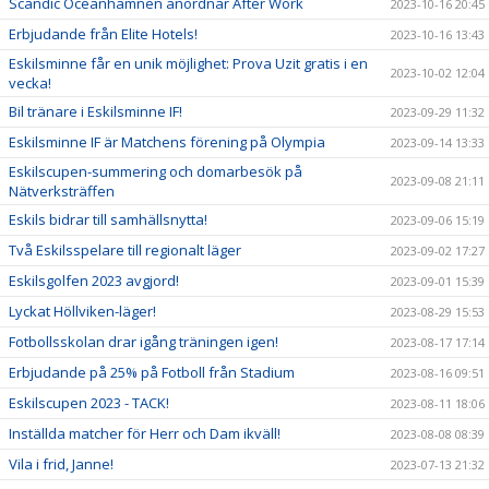
Scandic Oceanhamnen anordnar After Work
2023-10-16 20:45
Erbjudande från Elite Hotels!
2023-10-16 13:43
Eskilsminne får en unik möjlighet: Prova Uzit gratis i en
2023-10-02 12:04
vecka!
Bil tränare i Eskilsminne IF!
2023-09-29 11:32
Eskilsminne IF är Matchens förening på Olympia
2023-09-14 13:33
Eskilscupen-summering och domarbesök på
2023-09-08 21:11
Nätverksträffen
Eskils bidrar till samhällsnytta!
2023-09-06 15:19
Två Eskilsspelare till regionalt läger
2023-09-02 17:27
Eskilsgolfen 2023 avgjord!
2023-09-01 15:39
Lyckat Höllviken-läger!
2023-08-29 15:53
Fotbollsskolan drar igång träningen igen!
2023-08-17 17:14
Erbjudande på 25% på Fotboll från Stadium
2023-08-16 09:51
Eskilscupen 2023 - TACK!
2023-08-11 18:06
Inställda matcher för Herr och Dam ikväll!
2023-08-08 08:39
Vila i frid, Janne!
2023-07-13 21:32