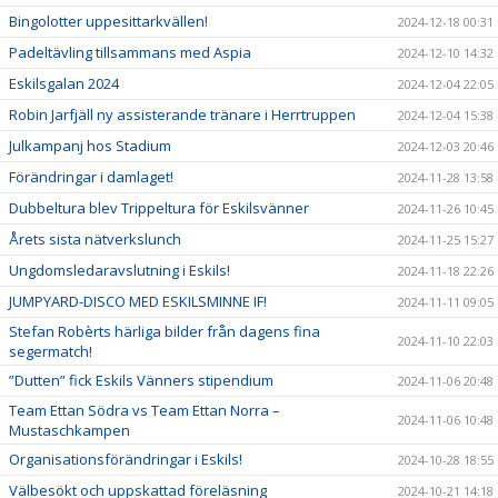
Bingolotter uppesittarkvällen!
2024-12-18 00:31
Padeltävling tillsammans med Aspia
2024-12-10 14:32
Eskilsgalan 2024
2024-12-04 22:05
Robin Jarfjäll ny assisterande tränare i Herrtruppen
2024-12-04 15:38
Julkampanj hos Stadium
2024-12-03 20:46
Förändringar i damlaget!
2024-11-28 13:58
Dubbeltura blev Trippeltura för Eskilsvänner
2024-11-26 10:45
Årets sista nätverkslunch
2024-11-25 15:27
Ungdomsledaravslutning i Eskils!
2024-11-18 22:26
JUMPYARD-DISCO MED ESKILSMINNE IF!
2024-11-11 09:05
Stefan Robèrts härliga bilder från dagens fina
2024-11-10 22:03
segermatch!
”Dutten” fick Eskils Vänners stipendium
2024-11-06 20:48
Team Ettan Södra vs Team Ettan Norra –
2024-11-06 10:48
Mustaschkampen
Organisationsförändringar i Eskils!
2024-10-28 18:55
Välbesökt och uppskattad föreläsning
2024-10-21 14:18