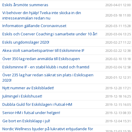
Eskils årsmöte summeras
2020-04-01 12:00
Vi behöver din hjälp! Tveka inte skicka in din
2020-03-18 11:00
intresseanmälan redan nu
Information gällande Coronaviruset
2020-03-11 15:28
Eskils och Coerver Coaching i samarbete under 10 år!
2020-03-06 13:25
Eskils ungdomsläger 2020!
2020-02-27 11:22
Akea stolt samarbetspartner till Eskilsminne IF
2020-02-22 12:38
Över 350 lag redan anmälda till Eskilscupen
2020-02-10 13:18
Eskilsminne IF - en stabil klubb i nutid och framtid
2020-02-06 12:58
Över 235 lag har redan säkrat sin plats i Eskilcupen
2020-01-12 12:31
2020!
Nytt nummer av Eskilsbladet!
2019-12-20 17:21
Julmingel i Eskilshuset!
2019-12-18 16:25
Dubbla Guld för Eskilslagen i Futsal-HM
2019-12-15 16:05
Senior-HM i futsal under helgen!
2019-12-13 08:33
Ge bort en Eskilsklapp i jul!
2019-12-04 15:31
Nordic Wellness bjuder på lukrativt erbjudande för
2019-12-03 15:39