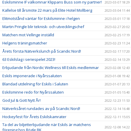
Eskilsminne IF välkomnar Klippans Buss som ny partner!
2023-03-07 18:29
Kallelse till årsmöte 22 mars på Elite Hotel Mollberg
2023-03-04 11:44
Elitmotstånd väntar för Eskilsminne i helgen
2023-03-01 17:18
Martin Pringle blir teknisk- och utvecklingschef
2023-02-27 20:02
Matchen mot Vellinge inställd
2023-02-25 17:19
Helgens träningsmatcher
2023-02-23 11:24
Årets första Nätverkslunch på Scandic Nord!
2023-02-17 17:20
63 Eskilslag i seriespelet 2023!
2023-02-14 13:29
Erbjudande från Nordic Wellness till Eskils medlemmar
2023-02-08 12:43
Eskils imponerade i Nyårssaluten
2023-01-08 19:42
Blandad utdelning för Eskils i Saluten
2023-01-07 20:13
Eskilsminne redo för Nyårssaluten
2023-01-05 15:40
God Jul & Gott Nytt År!
2022-12-23 11:53
Nätverksåret rundades av på Scandic Nord!
2022-12-14 16:48
Hockeyfest för Årets Eskilskamrater
2022-12-11 15:05
Ta del av biljetterbjudande när Eskils är matchens
2022-12-08 14:22
förening hos Rögle BK