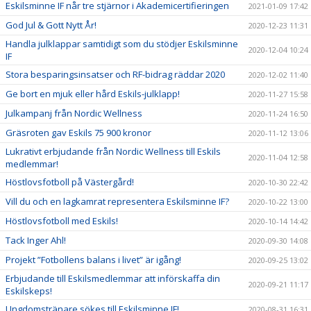
Eskilsminne IF når tre stjärnor i Akademicertifieringen
2021-01-09 17:42
God Jul & Gott Nytt År!
2020-12-23 11:31
Handla julklappar samtidigt som du stödjer Eskilsminne
2020-12-04 10:24
IF
Stora besparingsinsatser och RF-bidrag räddar 2020
2020-12-02 11:40
Ge bort en mjuk eller hård Eskils-julklapp!
2020-11-27 15:58
Julkampanj från Nordic Wellness
2020-11-24 16:50
Gräsroten gav Eskils 75 900 kronor
2020-11-12 13:06
Lukrativt erbjudande från Nordic Wellness till Eskils
2020-11-04 12:58
medlemmar!
Höstlovsfotboll på Västergård!
2020-10-30 22:42
Vill du och en lagkamrat representera Eskilsminne IF?
2020-10-22 13:00
Höstlovsfotboll med Eskils!
2020-10-14 14:42
Tack Inger Ahl!
2020-09-30 14:08
Projekt ”Fotbollens balans i livet” är igång!
2020-09-25 13:02
Erbjudande till Eskilsmedlemmar att införskaffa din
2020-09-21 11:17
Eskilskeps!
Ungdomstränare sökes till Eskilsminne IF!
2020-08-31 16:31