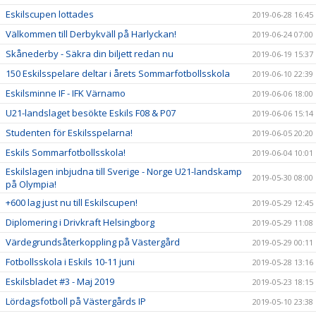
Eskilscupen lottades
2019-06-28 16:45
Välkommen till Derbykväll på Harlyckan!
2019-06-24 07:00
Skånederby - Säkra din biljett redan nu
2019-06-19 15:37
150 Eskilsspelare deltar i årets Sommarfotbollsskola
2019-06-10 22:39
Eskilsminne IF - IFK Värnamo
2019-06-06 18:00
U21-landslaget besökte Eskils F08 & P07
2019-06-06 15:14
Studenten för Eskilsspelarna!
2019-06-05 20:20
Eskils Sommarfotbollsskola!
2019-06-04 10:01
Eskilslagen inbjudna till Sverige - Norge U21-landskamp
2019-05-30 08:00
på Olympia!
+600 lag just nu till Eskilscupen!
2019-05-29 12:45
Diplomering i Drivkraft Helsingborg
2019-05-29 11:08
Värdegrundsåterkoppling på Västergård
2019-05-29 00:11
Fotbollsskola i Eskils 10-11 juni
2019-05-28 13:16
Eskilsbladet #3 - Maj 2019
2019-05-23 18:15
Lördagsfotboll på Västergårds IP
2019-05-10 23:38