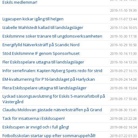
Eskils medlemmar!
2019-11-10 19:39
Ligacupen kickar igång till helgen
2019-11-07 13:44
Izabelle Wahlstedt kallad till landslagsläger
2019-11-06 10:05
Eskilsminne söker tränare till ungdomsverksamheten
2019-10-30 17:18
Energifylld Nätverksträff på Scandic Nord
2019-10-29 10:50
Stöd Eskilsminne IF genom Sponsorhuset
2019-10-16 11:30
Fler Eskilsspelare uttagna till landslagsläger
2019-10-14 13:36
Inför seriefinalen: Kapten Nyberg Spets redo för strid
2019-09-27 16:15
EM-kvalturnering för P16-landslaget på Harlyckan
2019-09-24 14:28
Flera Eskilsspelare uttagna till landslagsläger
2019-09-18 15:04
Lyckad säsongsavslutning för Eskils 5-mannafotboll på
2019-09-17 10:45
Västergård
Claudiu Moldovan gästade nätverksträffen på Grand
2019-08-30 15:41
Tack för insatserna i Eskilscupen!
2019-08-23 22:28
Eskilscupen är invigd och i full gång!
2019-08-02 16:54
Fotbollsskolan startar upp efter sommaruppehåll!
2019-07-22 01:33