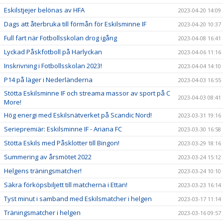
Eskilstjejer belönas av HFA
2023-04-20 14:09
Dags att återbruka till förmån för Eskilsminne IF
2023-04-20 10:37
Full fart när Fotbollsskolan drog igång
2023-04-08 16:41
Lyckad Påskfotboll på Harlyckan
2023-04-06 11:16
Inskrivning i Fotbollsskolan 2023!
2023-04-04 14:10
P14 på läger i Nederländerna
2023-04-03 16:55
Stötta Eskilsminne IF och streama massor av sport på C
2023-04-03 08:41
More!
Hög energi med Eskilsnätverket på Scandic Nord!
2023-03-31 19:16
Seriepremiär: Eskilsminne IF - Ariana FC
2023-03-30 16:58
Stötta Eskils med Påsklotter till Bingon!
2023-03-29 18:16
Summering av årsmötet 2022
2023-03-24 15:12
Helgens träningsmatcher!
2023-03-24 10:10
Säkra förköpsbiljett till matcherna i Ettan!
2023-03-23 16:14
Tyst minut i samband med Eskilsmatcher i helgen
2023-03-17 11:14
Träningsmatcher i helgen
2023-03-16 09:57