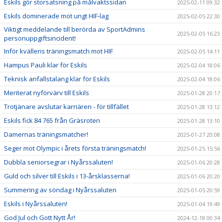
Eskils gör storsatsning på målvaktssidan
2025-02-11 09:32
Eskils dominerade mot ungt HIF-lag
2025-02-05 22:30
Viktigt meddelande till berörda av SportAdmins
2025-02-05 16:23
personuppgiftsincident!
Inför kvällens träningsmatch mot HIF
2025-02-05 14:11
Hampus Pauli klar för Eskils
2025-02-04 18:06
Teknisk anfallstalang klar för Eskils
2025-02-04 18:06
Meriterat nyförvärv till Eskils
2025-01-28 20:17
Trotjänare avslutar karriären - för tillfället
2025-01-28 13:12
Eskils fick 84 765 från Gräsroten
2025-01-28 13:10
Damernas träningsmatcher!
2025-01-27 20:08
Seger mot Olympic i årets första träningsmatch!
2025-01-25 15:56
Dubbla seniorsegrar i Nyårssaluten!
2025-01-06 20:28
Guld och silver till Eskils i 13-årsklasserna!
2025-01-06 20:20
Summering av söndag i Nyårssaluten
2025-01-05 20:59
Eskils i Nyårssaluten!
2025-01-04 19:49
God Jul och Gott Nytt År!
2024-12-18 00:34