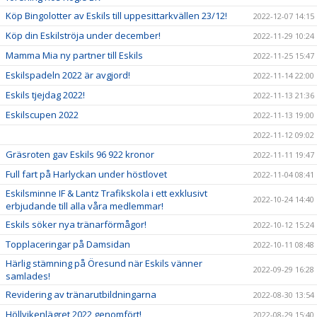
Köp Bingolotter av Eskils till uppesittarkvällen 23/12!
2022-12-07 14:15
Köp din Eskilströja under december!
2022-11-29 10:24
Mamma Mia ny partner till Eskils
2022-11-25 15:47
Eskilspadeln 2022 är avgjord!
2022-11-14 22:00
Eskils tjejdag 2022!
2022-11-13 21:36
Eskilscupen 2022
2022-11-13 19:00
2022-11-12 09:02
Gräsroten gav Eskils 96 922 kronor
2022-11-11 19:47
Full fart på Harlyckan under höstlovet
2022-11-04 08:41
Eskilsminne IF & Lantz Trafikskola i ett exklusivt
2022-10-24 14:40
erbjudande till alla våra medlemmar!
Eskils söker nya tränarförmågor!
2022-10-12 15:24
Topplaceringar på Damsidan
2022-10-11 08:48
Härlig stämning på Öresund när Eskils vänner
2022-09-29 16:28
samlades!
Revidering av tränarutbildningarna
2022-08-30 13:54
Höllvikenlägret 2022 genomfört!
2022-08-29 15:40