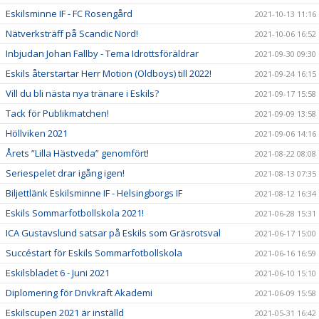
Eskilsminne IF - FC Rosengård
2021-10-13 11:16
Nätverksträff på Scandic Nord!
2021-10-06 16:52
Inbjudan Johan Fallby - Tema Idrottsföräldrar
2021-09-30 09:30
Eskils återstartar Herr Motion (Oldboys) till 2022!
2021-09-24 16:15
Vill du bli nästa nya tränare i Eskils?
2021-09-17 15:58
Tack för Publikmatchen!
2021-09-09 13:58
Höllviken 2021
2021-09-06 14:16
Årets ”Lilla Hästveda” genomfört!
2021-08-22 08:08
Seriespelet drar igång igen!
2021-08-13 07:35
Biljettlänk Eskilsminne IF - Helsingborgs IF
2021-08-12 16:34
Eskils Sommarfotbollskola 2021!
2021-06-28 15:31
ICA Gustavslund satsar på Eskils som Gräsrotsval
2021-06-17 15:00
Succéstart för Eskils Sommarfotbollskola
2021-06-16 16:59
Eskilsbladet 6 - Juni 2021
2021-06-10 15:10
Diplomering för Drivkraft Akademi
2021-06-09 15:58
Eskilscupen 2021 är inställd
2021-05-31 16:42