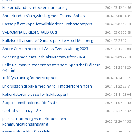
Ett sprudlande vårtecken närmar sig
2024-03-12 14:56
Annorlunda träningsinslag med Osama Abbas
2024-03-08 14:35
Passa på att köpa fotbollskläder till rabatterat pris
2024-03-07 17:18
VÄLKOMNA ESKILSFÖRÄLDRAR!
2024-03-06 07:58
Kallelse till årsmöte 18 mars på Elite Hotel Mollberg
2024-02-26 17:11
André är nominerad till Årets Eventskåning 2023
2024-02-15 09:08
Avisering medlems- och aktivitetsavgifter 2024
2024-02-09 22:18
Pelle Rollmark tillträder tjänsten som Sportchef i åldern
2024-01-26 19:20
4-14 år!
Tuff fysträning för herrtruppen
2024-01-24 10:55
Erik Nilsson tillbaka med ny roll i moderföreningen
2024-01-22 22:51
Rekordstort intresse för Eskilscupen!
2024-01-11 23:04
Stopp i semifinalerna för Eskils
2024-01-07 18:40
God Jul & Gott Nytt År!
2023-12-22 15:32
Jessica Tjärnberg ny marknads- och
2023-12-20 11:35
kommunikationsansvarig
Kevin Robért klar för Eskils
2023-12-19 09:56