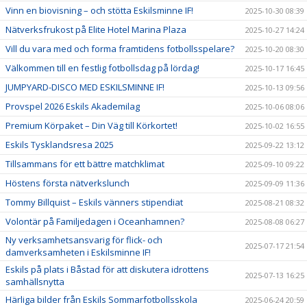
Vinn en biovisning – och stötta Eskilsminne IF!
2025-10-30 08:39
Nätverksfrukost på Elite Hotel Marina Plaza
2025-10-27 14:24
Vill du vara med och forma framtidens fotbollsspelare?
2025-10-20 08:30
Välkommen till en festlig fotbollsdag på lördag!
2025-10-17 16:45
JUMPYARD-DISCO MED ESKILSMINNE IF!
2025-10-13 09:56
Provspel 2026 Eskils Akademilag
2025-10-06 08:06
Premium Körpaket – Din Väg till Körkortet!
2025-10-02 16:55
Eskils Tysklandsresa 2025
2025-09-22 13:12
Tillsammans för ett bättre matchklimat
2025-09-10 09:22
Höstens första nätverkslunch
2025-09-09 11:36
Tommy Billquist – Eskils vänners stipendiat
2025-08-21 08:32
Volontär på Familjedagen i Oceanhamnen?
2025-08-08 06:27
Ny verksamhetsansvarig för flick- och
2025-07-17 21:54
damverksamheten i Eskilsminne IF!
Eskils på plats i Båstad för att diskutera idrottens
2025-07-13 16:25
samhällsnytta
Härliga bilder från Eskils Sommarfotbollsskola
2025-06-24 20:59