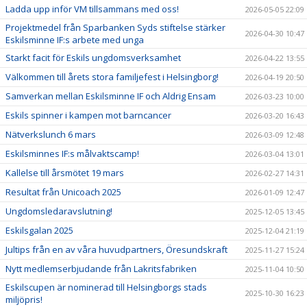
Ladda upp inför VM tillsammans med oss!
2026-05-05 22:09
Projektmedel från Sparbanken Syds stiftelse stärker
2026-04-30 10:47
Eskilsminne IF:s arbete med unga
Starkt facit för Eskils ungdomsverksamhet
2026-04-22 13:55
Välkommen till årets stora familjefest i Helsingborg!
2026-04-19 20:50
Samverkan mellan Eskilsminne IF och Aldrig Ensam
2026-03-23 10:00
Eskils spinner i kampen mot barncancer
2026-03-20 16:43
Nätverkslunch 6 mars
2026-03-09 12:48
Eskilsminnes IF:s målvaktscamp!
2026-03-04 13:01
Kallelse till årsmötet 19 mars
2026-02-27 14:31
Resultat från Unicoach 2025
2026-01-09 12:47
Ungdomsledaravslutning!
2025-12-05 13:45
Eskilsgalan 2025
2025-12-04 21:19
Jultips från en av våra huvudpartners, Öresundskraft
2025-11-27 15:24
Nytt medlemserbjudande från Lakritsfabriken
2025-11-04 10:50
Eskilscupen är nominerad till Helsingborgs stads
2025-10-30 16:23
miljöpris!