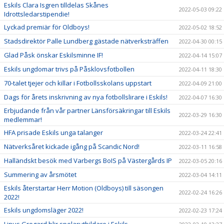
Eskils Clara Isgren tilldelas Skånes
2022-05-03 09:22
Idrottsledarstipendie!
Lyckad premiär för Oldboys!
2022-05-02 18:52
Stadsdirektör Palle Lundberg gästade nätverksträffen
2022-04-30 00:15
Glad Påsk önskar Eskilsminne IF!
2022-04-14 15:07
Eskils ungdomar trivs på Påsklovsfotbollen
2022-04-11 18:30
70-talet tjejer och killar i Fotbollsskolans uppstart
2022-04-09 21:00
Dags för årets inskrivning av nya fotbollslirare i Eskils!
2022-04-07 16:30
Erbjudande från vår partner Länsförsäkringar till Eskils
2022-03-29 16:30
medlemmar!
HFA prisade Eskils unga talanger
2022-03-24 22:41
Nätverksåret kickade igång på Scandic Nord!
2022-03-11 16:58
Halländskt besök med Varbergs BoIS på Västergårds IP
2022-03-05 20:16
Summering av årsmötet
2022-03-04 14:11
Eskils återstartar Herr Motion (Oldboys) till säsongen
2022-02-24 16:26
2022!
Eskils ungdomsläger 2022!
2022-02-23 17:24