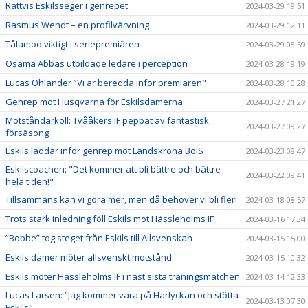
Rättvis Eskilsseger i genrepet
2024-03-29 19:51
Rasmus Wendt – en profilvärvning
2024-03-29 12:11
Tålamod viktigt i seriepremiären
2024-03-29 08:59
Osama Abbas utbildade ledare i perception
2024-03-28 19:19
Lucas Ohlander ”Vi är beredda inför premiären"
2024-03-28 10:28
Genrep mot Husqvarna för Eskilsdamerna
2024-03-27 21:27
Motståndarkoll: Tvååkers IF peppat av fantastisk
2024-03-27 09:27
försäsong
Eskils laddar inför genrep mot Landskrona BoIS
2024-03-23 08:47
Eskilscoachen: "Det kommer att bli bättre och bättre
2024-03-22 09:41
hela tiden!"
Tillsammans kan vi göra mer, men då behöver vi bli fler!
2024-03-18 08:57
Trots stark inledning föll Eskils mot Hässleholms IF
2024-03-16 17:34
”Bobbe” tog steget från Eskils till Allsvenskan
2024-03-15 15:00
Eskils damer möter allsvenskt motstånd
2024-03-15 10:32
Eskils möter Hässleholms IF i näst sista träningsmatchen
2024-03-14 12:33
Lucas Larsen: ”Jag kommer vara på Harlyckan och stötta
2024-03-13 07:30
Eskils"