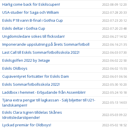
Härlig come back för Eskilscupen!
2022-08-09 12:20
USA-studier för Saga och William
2022-07-28 20:33
Eskils P18 vann B-final i Gothia Cup
2022-07-23 20:12
Eskils deltar i Gothia Cup
2022-07-20 23:48
Ungdomsledare sökes till flicksidan!
2022-06-27 14:52
Imponerande uppslutning på årets Sommarfotboll
2022-06-16 21:35
Last Call till Eskils Sommarfotbollsskola 2022!
2022-06-03 07:30
Eskilsgolfen 2022 by 3etage
2022-06-02 22:50
Eskils Oldboys
2022-06-02 15:55
Cupäventyret fortsätter för Eskils Dam
2022-06-01 06:56
Eskils Sommarfotbollsskola 2022!
2022-05-30 10:20
Laddbox i hemmet - Erbjudande från Assemblin!
2022-05-24 10:18
Tjäna extra pengar till lagkassan - Sälj biljetter till U21-
2022-05-13 14:03
landskampen!
Eskils Clara Isgren tilldelas Skånes
2022-05-03 09:22
Idrottsledarstipendie!
Lyckad premiär för Oldboys!
2022-05-02 18:52