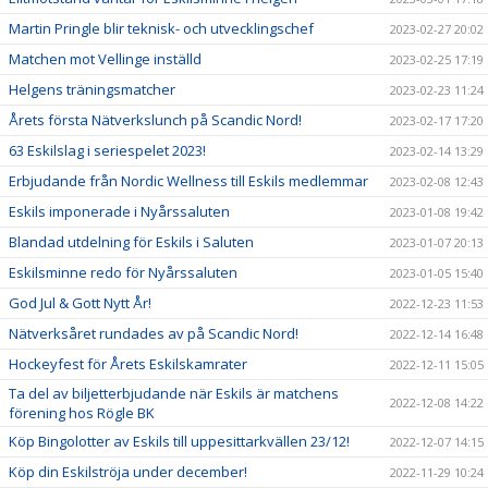
Martin Pringle blir teknisk- och utvecklingschef
2023-02-27 20:02
Matchen mot Vellinge inställd
2023-02-25 17:19
Helgens träningsmatcher
2023-02-23 11:24
Årets första Nätverkslunch på Scandic Nord!
2023-02-17 17:20
63 Eskilslag i seriespelet 2023!
2023-02-14 13:29
Erbjudande från Nordic Wellness till Eskils medlemmar
2023-02-08 12:43
Eskils imponerade i Nyårssaluten
2023-01-08 19:42
Blandad utdelning för Eskils i Saluten
2023-01-07 20:13
Eskilsminne redo för Nyårssaluten
2023-01-05 15:40
God Jul & Gott Nytt År!
2022-12-23 11:53
Nätverksåret rundades av på Scandic Nord!
2022-12-14 16:48
Hockeyfest för Årets Eskilskamrater
2022-12-11 15:05
Ta del av biljetterbjudande när Eskils är matchens
2022-12-08 14:22
förening hos Rögle BK
Köp Bingolotter av Eskils till uppesittarkvällen 23/12!
2022-12-07 14:15
Köp din Eskilströja under december!
2022-11-29 10:24