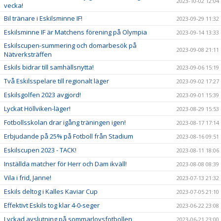
2023-10-02 12:04
vecka!
Bil tränare i Eskilsminne IF!
2023-09-29 11:32
Eskilsminne IF är Matchens förening på Olympia
2023-09-14 13:33
Eskilscupen-summering och domarbesök på
2023-09-08 21:11
Nätverksträffen
Eskils bidrar till samhällsnytta!
2023-09-06 15:19
Två Eskilsspelare till regionalt läger
2023-09-02 17:27
Eskilsgolfen 2023 avgjord!
2023-09-01 15:39
Lyckat Höllviken-läger!
2023-08-29 15:53
Fotbollsskolan drar igång träningen igen!
2023-08-17 17:14
Erbjudande på 25% på Fotboll från Stadium
2023-08-16 09:51
Eskilscupen 2023 - TACK!
2023-08-11 18:06
Inställda matcher för Herr och Dam ikväll!
2023-08-08 08:39
Vila i frid, Janne!
2023-07-13 21:32
Eskils deltog i Kalles Kaviar Cup
2023-07-05 21:10
Effektivt Eskils tog klar 4-0-seger
2023-06-22 23:08
Lyckad avslutning på sommarlovsfotbollen
2023-06-21 23:00