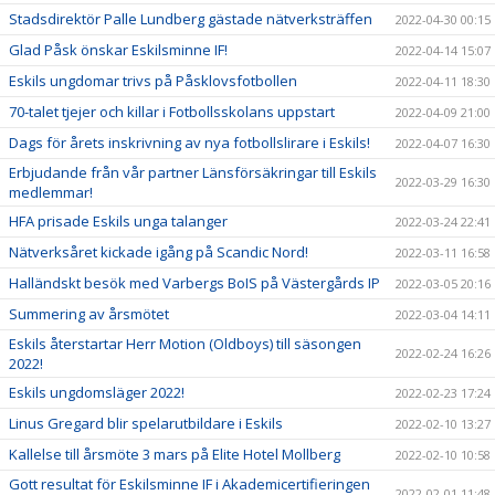
Stadsdirektör Palle Lundberg gästade nätverksträffen
2022-04-30 00:15
Glad Påsk önskar Eskilsminne IF!
2022-04-14 15:07
Eskils ungdomar trivs på Påsklovsfotbollen
2022-04-11 18:30
70-talet tjejer och killar i Fotbollsskolans uppstart
2022-04-09 21:00
Dags för årets inskrivning av nya fotbollslirare i Eskils!
2022-04-07 16:30
Erbjudande från vår partner Länsförsäkringar till Eskils
2022-03-29 16:30
medlemmar!
HFA prisade Eskils unga talanger
2022-03-24 22:41
Nätverksåret kickade igång på Scandic Nord!
2022-03-11 16:58
Halländskt besök med Varbergs BoIS på Västergårds IP
2022-03-05 20:16
Summering av årsmötet
2022-03-04 14:11
Eskils återstartar Herr Motion (Oldboys) till säsongen
2022-02-24 16:26
2022!
Eskils ungdomsläger 2022!
2022-02-23 17:24
Linus Gregard blir spelarutbildare i Eskils
2022-02-10 13:27
Kallelse till årsmöte 3 mars på Elite Hotel Mollberg
2022-02-10 10:58
Gott resultat för Eskilsminne IF i Akademicertifieringen
2022-02-01 11:48