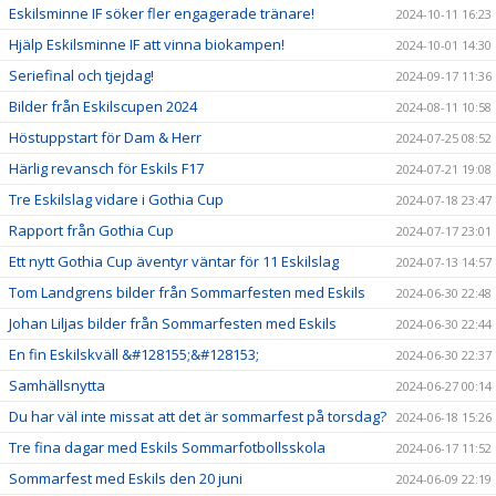
Eskilsminne IF söker fler engagerade tränare!
2024-10-11 16:23
Hjälp Eskilsminne IF att vinna biokampen!
2024-10-01 14:30
Seriefinal och tjejdag!
2024-09-17 11:36
Bilder från Eskilscupen 2024
2024-08-11 10:58
Höstuppstart för Dam & Herr
2024-07-25 08:52
Härlig revansch för Eskils F17
2024-07-21 19:08
Tre Eskilslag vidare i Gothia Cup
2024-07-18 23:47
Rapport från Gothia Cup
2024-07-17 23:01
Ett nytt Gothia Cup äventyr väntar för 11 Eskilslag
2024-07-13 14:57
Tom Landgrens bilder från Sommarfesten med Eskils
2024-06-30 22:48
Johan Liljas bilder från Sommarfesten med Eskils
2024-06-30 22:44
En fin Eskilskväll &#128155;&#128153;
2024-06-30 22:37
Samhällsnytta
2024-06-27 00:14
Du har väl inte missat att det är sommarfest på torsdag?
2024-06-18 15:26
Tre fina dagar med Eskils Sommarfotbollsskola
2024-06-17 11:52
Sommarfest med Eskils den 20 juni
2024-06-09 22:19