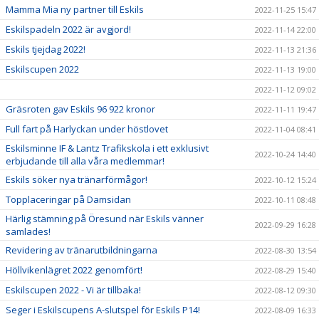
Mamma Mia ny partner till Eskils
2022-11-25 15:47
Eskilspadeln 2022 är avgjord!
2022-11-14 22:00
Eskils tjejdag 2022!
2022-11-13 21:36
Eskilscupen 2022
2022-11-13 19:00
2022-11-12 09:02
Gräsroten gav Eskils 96 922 kronor
2022-11-11 19:47
Full fart på Harlyckan under höstlovet
2022-11-04 08:41
Eskilsminne IF & Lantz Trafikskola i ett exklusivt
2022-10-24 14:40
erbjudande till alla våra medlemmar!
Eskils söker nya tränarförmågor!
2022-10-12 15:24
Topplaceringar på Damsidan
2022-10-11 08:48
Härlig stämning på Öresund när Eskils vänner
2022-09-29 16:28
samlades!
Revidering av tränarutbildningarna
2022-08-30 13:54
Höllvikenlägret 2022 genomfört!
2022-08-29 15:40
Eskilscupen 2022 - Vi är tillbaka!
2022-08-12 09:30
Seger i Eskilscupens A-slutspel för Eskils P14!
2022-08-09 16:33