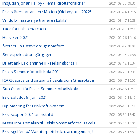
Inbjudan Johan Fallby - Tema Idrottsföräldrar
2021-09-30 09:30
Eskils återstartar Herr Motion (Oldboys) till 2022!
2021-09-24 16:15
Vill du bli nästa nya tränare i Eskils?
2021-09-17 15:58
Tack för Publikmatchen!
2021-09-09 13:58
Höllviken 2021
2021-09-06 14:16
Årets ”Lilla Hästveda” genomfört!
2021-08-22 08:08
Seriespelet drar igång igen!
2021-08-13 07:35
Biljettlänk Eskilsminne IF - Helsingborgs IF
2021-08-12 16:34
Eskils Sommarfotbollskola 2021!
2021-06-28 15:31
ICA Gustavslund satsar på Eskils som Gräsrotsval
2021-06-17 15:00
Succéstart för Eskils Sommarfotbollskola
2021-06-16 16:59
Eskilsbladet 6 - Juni 2021
2021-06-10 15:10
Diplomering för Drivkraft Akademi
2021-06-09 15:58
Eskilscupen 2021 är inställd
2021-05-31 16:42
Missa inte anmälan till Eskils Sommarfotbollsskola!
2021-05-24 16:00
Eskilsgolfen på Vasatorp ett lyckat arrangemang!
2021-05-23 15:37