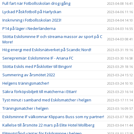
Full fart när Fotbollsskolan drog igång
2023-04-08 16:41
Lyckad Påskfotboll på Harlyckan
2023-04-06 11:16
Inskrivning i Fotbollsskolan 2023!
2023-04-04 14:10
P14 på läger i Nederländerna
2023-04-03 16:55
Stötta Eskilsminne IF och streama massor av sport på C
2023-04-03 08:41
More!
Hög energi med Eskilsnätverket på Scandic Nord!
2023-03-31 19:16
Seriepremiär: Eskilsminne IF - Ariana FC
2023-03-30 16:58
Stötta Eskils med Påsklotter till Bingon!
2023-03-29 18:16
Summering av årsmötet 2022
2023-03-24 15:12
Helgens träningsmatcher!
2023-03-24 10:10
Säkra förköpsbiljett till matcherna i Ettan!
2023-03-23 16:14
Tyst minut i samband med Eskilsmatcher i helgen
2023-03-17 11:14
Träningsmatcher i helgen
2023-03-16 09:57
Eskilsminne IF välkomnar Klippans Buss som ny partner!
2023-03-07 18:29
Kallelse till årsmöte 22 mars på Elite Hotel Mollberg
2023-03-04 11:44
Elitmotstånd väntar för Eskilsminne i helgen
2023-03-01 17:18