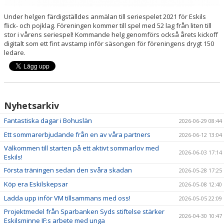
Under helgen färdigställdes anmälan till seriespelet 2021 för Eskils
flick- och pojklag. Föreningen kommer till spel med 52 lag från liten till
stor i vårens seriespel! Kommande helg genomförs också årets kickoff
digitalt som ett fint avstamp inför säsongen för föreningens drygt 150
ledare.
Nyhetsarkiv
Fantastiska dagar i Bohuslän
2026-06-29 08:44
Ett sommarerbjudande från en av våra partners
2026-06-12 13:04
Välkommen till starten på ett aktivt sommarlov med
2026-06-03 17:14
Eskils!
Första träningen sedan den svåra skadan
2026-05-28 17:25
Köp era Eskilskepsar
2026-05-08 12:40
Ladda upp inför VM tillsammans med oss!
2026-05-05 22:09
Projektmedel från Sparbanken Syds stiftelse stärker
2026-04-30 10:47
Eskilsminne IF:s arbete med unga