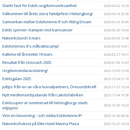
Starkt facit för Eskils ungdomsverksamhet
2026-04-22 13:55
Välkommen till årets stora familjefest i Helsingborg!
2026-04-19 20:50
Samverkan mellan Eskilsminne IF och Aldrig Ensam
2026-03-23 10:00
Eskils spinner i kampen mot barncancer
2026-03-20 16:43
Nätverkslunch 6 mars
2026-03-09 12:48
Eskilsminnes IF:s målvaktscamp!
2026-03-04 13:01
Kallelse till årsmötet 19 mars
2026-02-27 14:31
Resultat från Unicoach 2025
2026-01-09 12:47
Ungdomsledaravslutning!
2025-12-05 13:45
Eskilsgalan 2025
2025-12-04 21:19
Jultips från en av våra huvudpartners, Öresundskraft
2025-11-27 15:24
Nytt medlemserbjudande från Lakritsfabriken
2025-11-04 10:50
Eskilscupen är nominerad till Helsingborgs stads
2025-10-30 16:23
miljöpris!
Vinn en biovisning – och stötta Eskilsminne IF!
2025-10-30 08:39
Nätverksfrukost på Elite Hotel Marina Plaza
2025-10-27 14:24