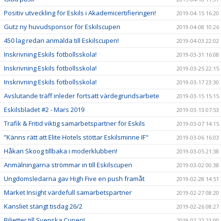
Positiv utveckling för Eskils i Akademicertifieringen!
2019-04-15 16:20
Gutz ny huvudsponsor för Eskilscupen
2019-04-08 10:26
450 lag redan anmälda till Eskilscupen!
2019-04-03 22:02
Inskrivning Eskils fotbollsskola!
2019-03-31 16:08
Inskrivning Eskils fotbollsskola!
2019-03-25 22:15
Inskrivning Eskils fotbollsskola!
2019-03-17 23:30
Avslutande träff inleder fortsatt värdegrundsarbete
2019-03-15 15:15
Eskilsbladet #2 - Mars 2019
2019-03-13 07:53
Trafik & Fritid viktig samarbetspartner för Eskils
2019-03-07 14:15
”Känns rätt att Elite Hotels stöttar Eskilsminne IF"
2019-03-06 16:03
Håkan Skoog tillbaka i moderklubben!
2019-03-05 21:38
Anmälningarna strömmar in till Eskilscupen
2019-03-02 00:38
Ungdomsledarna gav High Five en push framåt
2019-02-28 14:51
Market Insight värdefull samarbetspartner
2019-02-27 08:20
Kansliet stängt tisdag 26/2
2019-02-26 08:27
Biljetter till Svenska Cupen!
2019-02-22 21:00