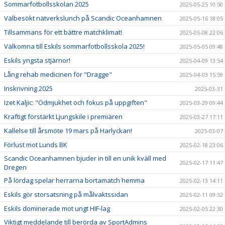
Sommarfotbollsskolan 2025
2025-05-25 10:50
Välbesökt nätverkslunch på Scandic Oceanhamnen
2025-05-16 18:05
Tillsammans för ett bättre matchklimat!
2025-05-08 22:06
Välkomna till Eskils sommarfotbollsskola 2025!
2025-05-05 09:48
Eskils yngsta stjärnor!
2025-04-09 13:54
Lång rehab medicinen för "Dragge"
2025-04-03 15:59
Inskrivning 2025
2025-03-31
Izet Kaljic: "Ödmjukhet och fokus på uppgiften"
2025-03-29 09:44
Kraftigt förstärkt Ljungskile i premiären
2025-03-27 17:11
Kallelse till årsmöte 19 mars på Harlyckan!
2025-03-07
Förlust mot Lunds BK
2025-02-18 23:06
Scandic Oceanhamnen bjuder in till en unik kväll med
2025-02-17 11:47
Dregen
På lördag spelar herrarna bortamatch hemma
2025-02-13 14:11
Eskils gör storsatsning på målvaktssidan
2025-02-11 09:32
Eskils dominerade mot ungt HIF-lag
2025-02-05 22:30
Viktigt meddelande till berörda av SportAdmins