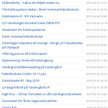
Skånederby - Säkra din biljett redan nu
2019-06-19 15:37
150 Eskilsspelare deltar i årets Sommarfotbollsskola
2019-06-10 22:39
Eskilsminne IF - IFK Värnamo
2019-06-06 18:00
U21-landslaget besökte Eskils F08 & P07
2019-06-06 15:14
Studenten för Eskilsspelarna!
2019-06-05 20:20
Eskils Sommarfotbollsskola!
2019-06-04 10:01
Eskilslagen inbjudna till Sverige - Norge U21-landskamp
2019-05-30 08:00
på Olympia!
+600 lag just nu till Eskilscupen!
2019-05-29 12:45
Diplomering i Drivkraft Helsingborg
2019-05-29 11:08
Värdegrundsåterkoppling på Västergård
2019-05-29 00:11
Fotbollsskola i Eskils 10-11 juni
2019-05-28 13:16
Eskilsbladet #3 - Maj 2019
2019-05-23 18:15
Lördagsfotboll på Västergårds IP
2019-05-10 23:38
High Five – så här fortsätter vi vårt värdegrundsarbete
2019-05-10 16:00
Succéstart för årets lägerverksamhet
2019-05-06 12:23
Glad påsk
2019-04-18 11:37