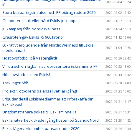
2020-12-04 10:24
IF
Stora besparingsinsatser och RF-bidrag räddar 2020
2020-12-02 11:40
Ge bort en mjuk eller hård Eskils-julklapp!
2020-11-27 15:58
Julkampanj från Nordic Wellness
2020-11-24 16:50
Gräsroten gav Eskils 75 900 kronor
2020-11-12 13:06
Lukrativt erbjudande från Nordic Wellness till Eskils
2020-11-04 12:58
medlemmar!
Höstlovsfotboll på Västergård!
2020-10-30 22:42
Vill du och en lagkamrat representera Eskilsminne IF?
2020-10-22 13:00
Höstlovsfotboll med Eskils!
2020-10-14 14:42
Tack Inger Ahl!
2020-09-30 14:08
Projekt ”Fotbollens balans i livet” är igång!
2020-09-25 13:02
Erbjudande till Eskilsmedlemmar att införskaffa din
2020-09-21 11:17
Eskilskeps!
Ungdomstränare sökes till Eskilsminne IF!
2020-08-31 16:31
Eskilsnätverket kickade igång hösten på Scandic Nord
2020-08-28 14:52
Eskils lägerverksamhet pausas under 2020
2020-08-26 12:34