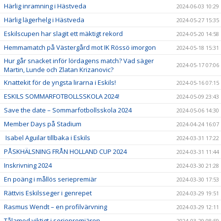
Härlig inramning i Hästveda
2024-06-03 10:29
Härlig lägerhelg i Hästveda
2024-05-27 15:35
Eskilscupen har slagit ett mäktigt rekord
2024-05-20 14:58
Hemmamatch på Västergård mot IK Rössö imorgon
2024-05-18 15:31
Hur går snacket inför lördagens match? Vad säger
2024-05-17 07:06
Martin, Lunde och Zlatan Krizanovic?
Knattekit för de yngsta lirarna i Eskils!
2024-05-16 07:15
ESKILS SOMMARFOTBOLLSSKOLA 2024!
2024-05-09 23:43
Save the date – Sommarfotbollsskola 2024
2024-05-06 14:30
Member Days på Stadium
2024-04-24 16:07
Isabel Aguilar tillbaka i Eskils
2024-03-31 17:22
PÅSKHÄLSNING FRÅN HOLLAND CUP 2024
2024-03-31 11:44
Inskrivning 2024
2024-03-30 21:28
En poäng i mållös seriepremiär
2024-03-30 17:53
Rättvis Eskilsseger i genrepet
2024-03-29 19:51
Rasmus Wendt – en profilvärvning
2024-03-29 12:11
Tålamod viktigt i seriepremiären
2024-03-29 08:59