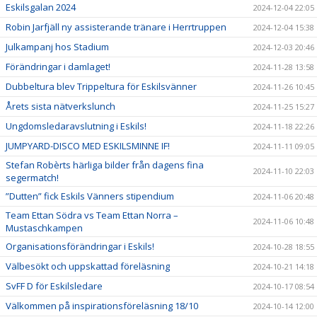
Eskilsgalan 2024
2024-12-04 22:05
Robin Jarfjäll ny assisterande tränare i Herrtruppen
2024-12-04 15:38
Julkampanj hos Stadium
2024-12-03 20:46
Förändringar i damlaget!
2024-11-28 13:58
Dubbeltura blev Trippeltura för Eskilsvänner
2024-11-26 10:45
Årets sista nätverkslunch
2024-11-25 15:27
Ungdomsledaravslutning i Eskils!
2024-11-18 22:26
JUMPYARD-DISCO MED ESKILSMINNE IF!
2024-11-11 09:05
Stefan Robèrts härliga bilder från dagens fina
2024-11-10 22:03
segermatch!
”Dutten” fick Eskils Vänners stipendium
2024-11-06 20:48
Team Ettan Södra vs Team Ettan Norra –
2024-11-06 10:48
Mustaschkampen
Organisationsförändringar i Eskils!
2024-10-28 18:55
Välbesökt och uppskattad föreläsning
2024-10-21 14:18
SvFF D för Eskilsledare
2024-10-17 08:54
Välkommen på inspirationsföreläsning 18/10
2024-10-14 12:00