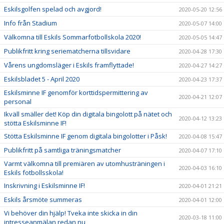
Eskilsgolfen spelad och avgjord!
2020-05-20 12:56
Info från Stadium
2020-05-07 14:00
Välkomna till Eskils Sommarfotbollskola 2020!
2020-05-05 14:47
Publikfritt kring seriematcherna tillsvidare
2020-04-28 17:30
Vårens ungdomsläger i Eskils framflyttade!
2020-04-27 14:27
Eskilsbladet 5 - April 2020
2020-04-23 17:37
Eskilsminne IF genomför korttidspermittering av
2020-04-21 12:07
personal
Ikväll smäller det! Köp din digitala bingolott på nätet och
2020-04-12 13:23
stötta Eskilsminne IF!
Stötta Eskilsminne IF genom digitala bingolotter i Påsk!
2020-04-08 15:47
Publikfritt på samtliga träningsmatcher
2020-04-07 17:10
Varmt välkomna till premiären av utomhusträningen i
2020-04-03 16:10
Eskils fotbollsskola!
Inskrivning i Eskilsminne IF!
2020-04-01 21:21
Eskils årsmöte summeras
2020-04-01 12:00
Vi behöver din hjälp! Tveka inte skicka in din
2020-03-18 11:00
intresseanmälan redan nu