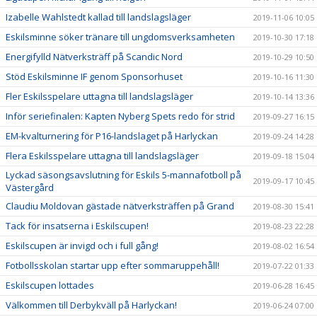
Izabelle Wahlstedt kallad till landslagsläger
2019-11-06 10:05
Eskilsminne söker tränare till ungdomsverksamheten
2019-10-30 17:18
Energifylld Nätverksträff på Scandic Nord
2019-10-29 10:50
Stöd Eskilsminne IF genom Sponsorhuset
2019-10-16 11:30
Fler Eskilsspelare uttagna till landslagsläger
2019-10-14 13:36
Inför seriefinalen: Kapten Nyberg Spets redo för strid
2019-09-27 16:15
EM-kvalturnering för P16-landslaget på Harlyckan
2019-09-24 14:28
Flera Eskilsspelare uttagna till landslagsläger
2019-09-18 15:04
Lyckad säsongsavslutning för Eskils 5-mannafotboll på
2019-09-17 10:45
Västergård
Claudiu Moldovan gästade nätverksträffen på Grand
2019-08-30 15:41
Tack för insatserna i Eskilscupen!
2019-08-23 22:28
Eskilscupen är invigd och i full gång!
2019-08-02 16:54
Fotbollsskolan startar upp efter sommaruppehåll!
2019-07-22 01:33
Eskilscupen lottades
2019-06-28 16:45
Välkommen till Derbykväll på Harlyckan!
2019-06-24 07:00