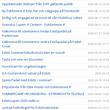
Uppdaterade riktlinjer från SvFF gällande publik
2020-08-13 23:36
Ny Eskilsmine IF Köp, byt och säljgrupp på Facebook!
2020-08-13 22:30
Driftig och engagerad ekonom till vårt klubbhus sökes
2020-08-11 15:23
Svenska Cupen: IF Centern - Eskilsminne IF
2020-08-01 12:53
Välkomna till sommarens tredje Eskilspadel på
2020-07-27 15:30
Padelcrew!
Välkomna till sommarens andra Eskilspadel på Padel
2020-07-02 17:17
Crew!
Eskils Sommarfotbollsskola blev en succé!
2020-06-24 16:47
Tävla och vinn en Elscooter!
2020-06-18 23:24
Succéstart för ungdomslagen
2020-06-16 12:22
ICA Gustavslund satsar på Eskils
2020-06-12
Spela Padel med Eskils i sommar!
2020-06-10 16:24
Erbjudande från Elite Hotels och Eskilsminne IF
2020-06-04 16:05
SUMMERCAMP HELSINGBORG - EXTRAINSATTA TILLFÄLLE
2020-06-04 12:00
Eskilscupen 2020 ställs in
2020-06-01 13:52
Lyckad Fotbollsgrill för Eskilsnätverket
2020-05-29 13:51