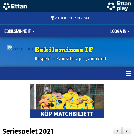
ESKILSCUPEN 2026!
ESKILSMINNE IF
LOGGA IN
Eskilsminne IF
Respekt – Kamratskap – Jämlikhet
HEM
NYHETER
BILDER ESKILSCUPEN
OM KLUBBEN
Seriespelet 2021
<
>