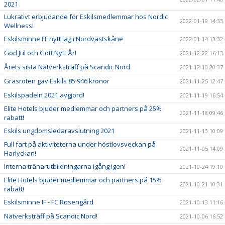
2021
Lukrativt erbjudande för Eskilsmedlemmar hos Nordic
2022-01-19 14:33
Wellness!
Eskilsminne FF nytt lag i Nordvästskåne
2022-01-14 13:32
God Jul och Gott Nytt År!
2021-12-22 16:13
Årets sista Nätverksträff på Scandic Nord
2021-12-10 20:37
Gräsroten gav Eskils 85 946 kronor
2021-11-25 12:47
Eskilspadeln 2021 avgjord!
2021-11-19 16:54
Elite Hotels bjuder medlemmar och partners på 25%
2021-11-18 09:46
rabatt!
Eskils ungdomsledaravslutning 2021
2021-11-13 10:09
Full fart på aktiviteterna under höstlovsveckan på
2021-11-05 14:09
Harlyckan!
Interna tränarutbildningarna igång igen!
2021-10-24 19:10
Elite Hotels bjuder medlemmar och partners på 15%
2021-10-21 10:31
rabatt!
Eskilsminne IF - FC Rosengård
2021-10-13 11:16
Nätverksträff på Scandic Nord!
2021-10-06 16:52