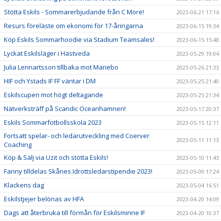
Stötta Eskils - Sommarerbjudande från C More!
2023-06-21 17:16
Resurs föreläste om ekonomi för 17-åringarna
2023-06-15 19:34
Köp Eskils Sommarhoodie via Stadium Teamsales!
2023-06-15 15:48
Lyckat Eskilsläger i Hästveda
2023-05-29 19:04
Julia Lennartsson tillbaka mot Mariebo
2023-05-26 21:33
HIF och Ystads IF FF väntar i DM
2023-05-25 21:40
Eskilscupen mot högt deltagande
2023-05-25 21:34
Nätverksträff på Scandic Oceanhamnen!
2023-05-17 20:37
Eskils Sommarfotbollsskola 2023
2023-05-15 12:11
Fortsatt spelar- och ledarutveckling med Coerver
2023-05-11 11:13
Coaching
Köp & Sälj via Uzit och stötta Eskils!
2023-05-10 11:43
Fanny tilldelas Skånes Idrottsledarstipendie 2023!
2023-05-09 17:24
Klackens dag
2023-05-04 16:51
Eskilstjejer belönas av HFA
2023-04-20 14:09
Dags att återbruka till förmån för Eskilsminne IF
2023-04-20 10:37