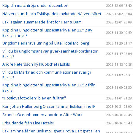
Köp din matchtröja under december!
2023-12-05 13:40
Nätverkslunch och Eskilspadeln avlutade Nätverksåret
2023-12-02 13:04
Eskilsgalan summerade året för Herr & Dam
2023-12-01 23:09
Köp dina Bingolotter till uppesittarkvällen 23/12 av
2023-11-30 10:59
Eskilsminne IF
Ungdomsledaravslutning på Elite Hotel Mollberg!
2023-11-20 21:17
Vill du bli ungdomsansvarig verksamhetskoordinator i
2023-11-17 06:04
Eskils?
André Petersson ny klubbchef i Eskils
2023-11-15 10:58
Vill du bli Marknad och kommunikationsansvarig i
2023-11-09 23:31
Eskils?
Köp dina bingolotter till uppesittarkvällen 23/12 från
2023-11-09 23:30
Eskils!
”Höstlovsfotbollen” blev en fullträff
2023-11-01 21:28
Karl-Johan Hallenborg Olsson lämnar Eskilsminne IF
2023-10-31 08:00
Scandic Oceanhamnen anordnar After Work
2023-10-16 20:45
Erbjudande från Elite Hotels!
2023-10-16 13:43
Eskilsminne får en unik möjlighet: Prova Uzit gratis i en