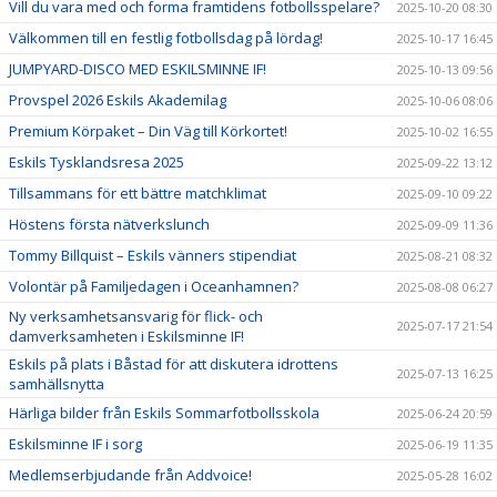
Vill du vara med och forma framtidens fotbollsspelare?
2025-10-20 08:30
Välkommen till en festlig fotbollsdag på lördag!
2025-10-17 16:45
JUMPYARD-DISCO MED ESKILSMINNE IF!
2025-10-13 09:56
Provspel 2026 Eskils Akademilag
2025-10-06 08:06
Premium Körpaket – Din Väg till Körkortet!
2025-10-02 16:55
Eskils Tysklandsresa 2025
2025-09-22 13:12
Tillsammans för ett bättre matchklimat
2025-09-10 09:22
Höstens första nätverkslunch
2025-09-09 11:36
Tommy Billquist – Eskils vänners stipendiat
2025-08-21 08:32
Volontär på Familjedagen i Oceanhamnen?
2025-08-08 06:27
Ny verksamhetsansvarig för flick- och
2025-07-17 21:54
damverksamheten i Eskilsminne IF!
Eskils på plats i Båstad för att diskutera idrottens
2025-07-13 16:25
samhällsnytta
Härliga bilder från Eskils Sommarfotbollsskola
2025-06-24 20:59
Eskilsminne IF i sorg
2025-06-19 11:35
Medlemserbjudande från Addvoice!
2025-05-28 16:02