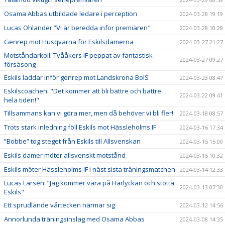
Osama Abbas utbildade ledare i perception
2024-03-28 19:19
Lucas Ohlander ”Vi är beredda inför premiären"
2024-03-28 10:28
Genrep mot Husqvarna för Eskilsdamerna
2024-03-27 21:27
Motståndarkoll: Tvååkers IF peppat av fantastisk
2024-03-27 09:27
försäsong
Eskils laddar inför genrep mot Landskrona BoIS
2024-03-23 08:47
Eskilscoachen: "Det kommer att bli bättre och bättre
2024-03-22 09:41
hela tiden!"
Tillsammans kan vi göra mer, men då behöver vi bli fler!
2024-03-18 08:57
Trots stark inledning föll Eskils mot Hässleholms IF
2024-03-16 17:34
”Bobbe” tog steget från Eskils till Allsvenskan
2024-03-15 15:00
Eskils damer möter allsvenskt motstånd
2024-03-15 10:32
Eskils möter Hässleholms IF i näst sista träningsmatchen
2024-03-14 12:33
Lucas Larsen: ”Jag kommer vara på Harlyckan och stötta
2024-03-13 07:30
Eskils"
Ett sprudlande vårtecken närmar sig
2024-03-12 14:56
Annorlunda träningsinslag med Osama Abbas
2024-03-08 14:35