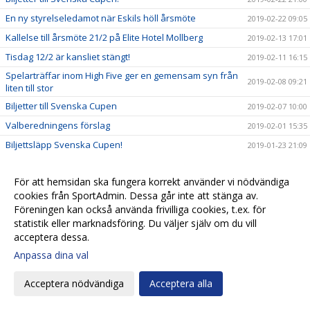
En ny styrelseledamot när Eskils höll årsmöte
2019-02-22 09:05
Kallelse till årsmöte 21/2 på Elite Hotel Mollberg
2019-02-13 17:01
Tisdag 12/2 är kansliet stängt!
2019-02-11 16:15
Spelarträffar inom High Five ger en gemensam syn från
2019-02-08 09:21
liten till stor
Biljetter till Svenska Cupen
2019-02-07 10:00
Valberedningens förslag
2019-02-01 15:35
Biljettsläpp Svenska Cupen!
2019-01-23 21:09
Biljettinformation inför Svenska Cupen!
2019-01-23 20:51
För att hemsidan ska fungera korrekt använder vi nödvändiga
Kalle Olsson, ny klubbchef i Eskils
2019-01-22 15:45
cookies från SportAdmin. Dessa går inte att stänga av.
Seniorlagens träningsläger spikade
2019-01-22 13:27
Föreningen kan också använda frivilliga cookies, t.ex. för
Eskils ungdomsläger 2019!
statistik eller marknadsföring. Du väljer själv om du vill
2019-01-21 12:30
acceptera dessa.
Startskottet för High Five
2019-01-20 19:53
Anpassa dina val
Eskils lånar målvakt från MFF
2019-01-14 19:38
Ett liv i Eskilsminne IF:s tjänst
2019-01-14 10:20
Acceptera nödvändiga
Acceptera alla
Anmälningarna fortsätter strömma in till Eskilscupen!
2019-01-10 12:35