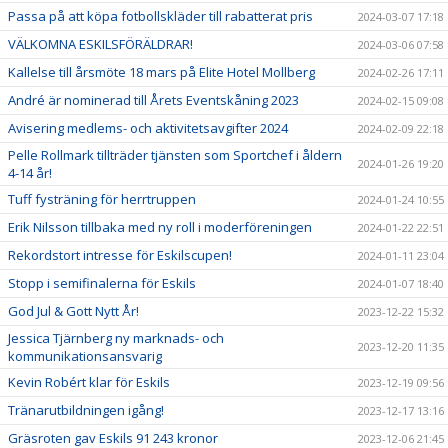
Passa på att köpa fotbollskläder till rabatterat pris
2024-03-07 17:18
VÄLKOMNA ESKILSFÖRÄLDRAR!
2024-03-06 07:58
Kallelse till årsmöte 18 mars på Elite Hotel Mollberg
2024-02-26 17:11
André är nominerad till Årets Eventskåning 2023
2024-02-15 09:08
Avisering medlems- och aktivitetsavgifter 2024
2024-02-09 22:18
Pelle Rollmark tillträder tjänsten som Sportchef i åldern
2024-01-26 19:20
4-14 år!
Tuff fysträning för herrtruppen
2024-01-24 10:55
Erik Nilsson tillbaka med ny roll i moderföreningen
2024-01-22 22:51
Rekordstort intresse för Eskilscupen!
2024-01-11 23:04
Stopp i semifinalerna för Eskils
2024-01-07 18:40
God Jul & Gott Nytt År!
2023-12-22 15:32
Jessica Tjärnberg ny marknads- och
2023-12-20 11:35
kommunikationsansvarig
Kevin Robért klar för Eskils
2023-12-19 09:56
Tränarutbildningen igång!
2023-12-17 13:16
Gräsroten gav Eskils 91 243 kronor
2023-12-06 21:45