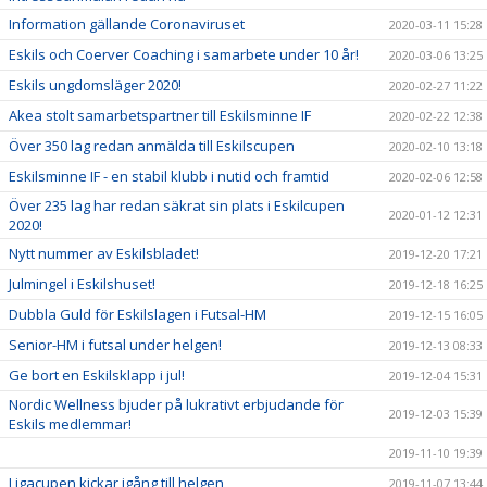
Information gällande Coronaviruset
2020-03-11 15:28
Eskils och Coerver Coaching i samarbete under 10 år!
2020-03-06 13:25
Eskils ungdomsläger 2020!
2020-02-27 11:22
Akea stolt samarbetspartner till Eskilsminne IF
2020-02-22 12:38
Över 350 lag redan anmälda till Eskilscupen
2020-02-10 13:18
Eskilsminne IF - en stabil klubb i nutid och framtid
2020-02-06 12:58
Över 235 lag har redan säkrat sin plats i Eskilcupen
2020-01-12 12:31
2020!
Nytt nummer av Eskilsbladet!
2019-12-20 17:21
Julmingel i Eskilshuset!
2019-12-18 16:25
Dubbla Guld för Eskilslagen i Futsal-HM
2019-12-15 16:05
Senior-HM i futsal under helgen!
2019-12-13 08:33
Ge bort en Eskilsklapp i jul!
2019-12-04 15:31
Nordic Wellness bjuder på lukrativt erbjudande för
2019-12-03 15:39
Eskils medlemmar!
2019-11-10 19:39
Ligacupen kickar igång till helgen
2019-11-07 13:44