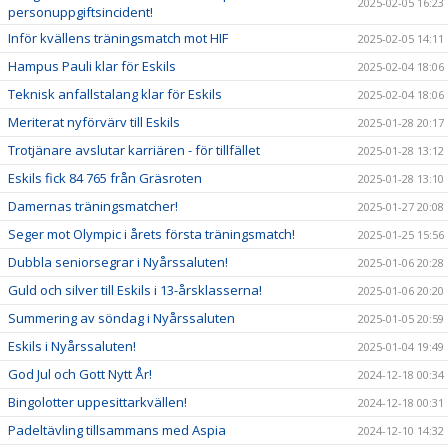
2025-02-05 16:23
personuppgiftsincident!
Inför kvällens träningsmatch mot HIF
2025-02-05 14:11
Hampus Pauli klar för Eskils
2025-02-04 18:06
Teknisk anfallstalang klar för Eskils
2025-02-04 18:06
Meriterat nyförvärv till Eskils
2025-01-28 20:17
Trotjänare avslutar karriären - för tillfället
2025-01-28 13:12
Eskils fick 84 765 från Gräsroten
2025-01-28 13:10
Damernas träningsmatcher!
2025-01-27 20:08
Seger mot Olympic i årets första träningsmatch!
2025-01-25 15:56
Dubbla seniorsegrar i Nyårssaluten!
2025-01-06 20:28
Guld och silver till Eskils i 13-årsklasserna!
2025-01-06 20:20
Summering av söndag i Nyårssaluten
2025-01-05 20:59
Eskils i Nyårssaluten!
2025-01-04 19:49
God Jul och Gott Nytt År!
2024-12-18 00:34
Bingolotter uppesittarkvällen!
2024-12-18 00:31
Padeltävling tillsammans med Aspia
2024-12-10 14:32