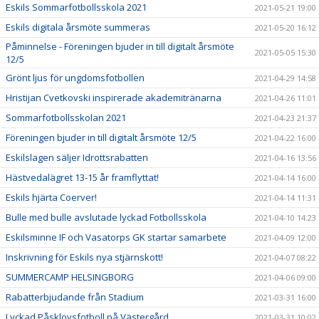
Eskils Sommarfotbollsskola 2021
2021-05-21 19:00
Eskils digitala årsmöte summeras
2021-05-20 16:12
Påminnelse - Föreningen bjuder in till digitalt årsmöte
2021-05-05 15:30
12/5
Grönt ljus för ungdomsfotbollen
2021-04-29 14:58
Hristijan Cvetkovski inspirerade akademitränarna
2021-04-26 11:01
Sommarfotbollsskolan 2021
2021-04-23 21:37
Föreningen bjuder in till digitalt årsmöte 12/5
2021-04-22 16:00
Eskilslagen säljer Idrottsrabatten
2021-04-16 13:56
Hästvedalägret 13-15 år framflyttat!
2021-04-14 16:00
Eskils hjärta Coerver!
2021-04-14 11:31
Bulle med bulle avslutade lyckad Fotbollsskola
2021-04-10 14:23
Eskilsminne IF och Vasatorps GK startar samarbete
2021-04-09 12:00
Inskrivning för Eskils nya stjärnskott!
2021-04-07 08:22
SUMMERCAMP HELSINGBORG
2021-04-06 09:00
Rabatterbjudande från Stadium
2021-03-31 16:00
Lyckad Påsklovsfotboll på Västergård
2021-03-31 10:02