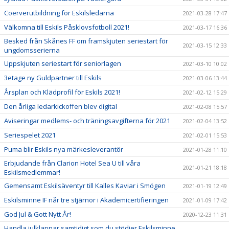
Coerverutbildning för Eskilsledarna
2021-03-28 17:47
Välkomna till Eskils Påsklovsfotboll 2021!
2021-03-17 16:36
Besked från Skånes FF om framskjuten seriestart för
2021-03-15 12:33
ungdomsserierna
Uppskjuten seriestart för seniorlagen
2021-03-10 10:02
3etage ny Guldpartner till Eskils
2021-03-06 13:44
Årsplan och Klädprofil för Eskils 2021!
2021-02-12 15:29
Den årliga ledarkickoffen blev digital
2021-02-08 15:57
Aviseringar medlems- och träningsavgifterna för 2021
2021-02-04 13:52
Seriespelet 2021
2021-02-01 15:53
Puma blir Eskils nya märkesleverantör
2021-01-28 11:10
Erbjudande från Clarion Hotel Sea U till våra
2021-01-21 18:18
Eskilsmedlemmar!
Gemensamt Eskilsäventyr till Kalles Kaviar i Smögen
2021-01-19 12:49
Eskilsminne IF når tre stjärnor i Akademicertifieringen
2021-01-09 17:42
God Jul & Gott Nytt År!
2020-12-23 11:31
Handla julklappar samtidigt som du stödjer Eskilsminne